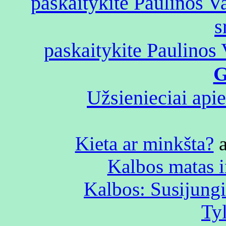
paskaitykite Paulinos V
s
paskaitykite Paulinos V
G
Užsienieciai api
Kieta ar minkšta?
a
Kalbos matas ir
Kalbos: Susijung
Ty