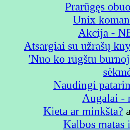
Prarūgęs obuo
Unix koman
Akcija - NE
Atsargiai su užrašų kn
'Nuo ko rūgštu burnoj
sėkmė
Naudingi patari
Augalai - 
Kieta ar minkšta?
a
Kalbos matas i