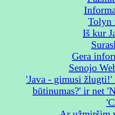
Informa
Tolyn 
Iš kur 
Suras
Gera infor
Senojo Web
'Java - gimusi žlugti!' 
būtinumas?' ir net 'NT
'C
Ar užmiršim v