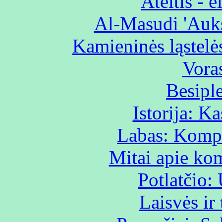
Ateitis - e
Al-Masudi 'Auks
Kamieninės ląstelės
Vora
Besiple
Istorija: K
Labas: Kompi
Mitai apie kom
Potlatčio:
Laisvės ir