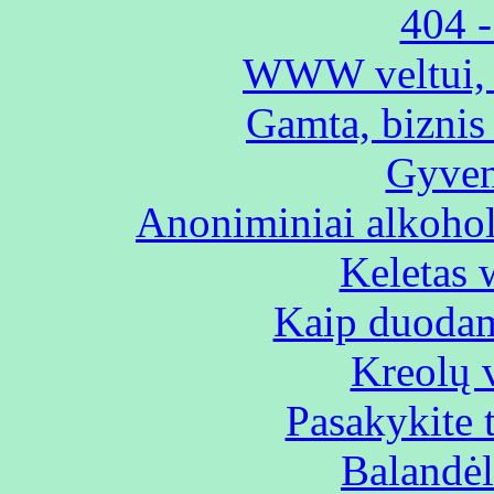
404 -
WWW veltui, bi
Gamta, biznis 
Gyvent
Anoniminiai alkohol
Keletas
Kaip duodam
Kreolų v
Pasakykite 
Balandėli