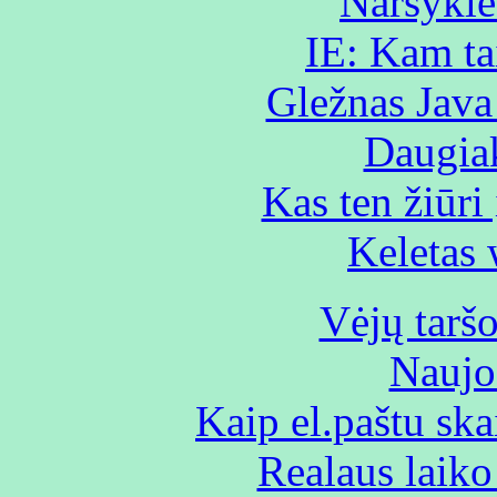
Naršyklė 
IE: Kam ta
Gležnas Java 
Daugiak
Kas ten žiūr
Keletas
Vėjų tarš
Naujo
Kaip el.paštu sk
Realaus laiko