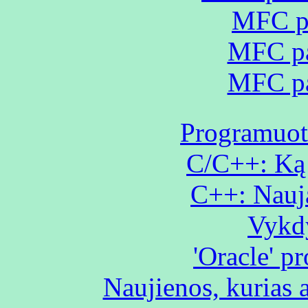
MFC pa
MFC pa
MFC pa
Programuoto
C/C++: Ką r
C++: Nauj
Vykdy
'Oracle' p
Naujienos, kurias 