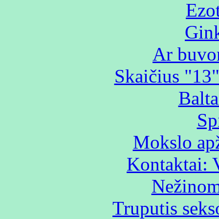
Ezot
Gink
Ar buvo
Skaičius "13"
Balta
Sp
Mokslo apž
Kontaktai: 
Nežinoma
Truputis seks