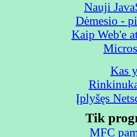
Nauji Java
Dėmesio - pi
Kaip Web'e at
Micros
Kas y
Rinkinuka
Įplyšęs Net
Tik prog
MFC pamo