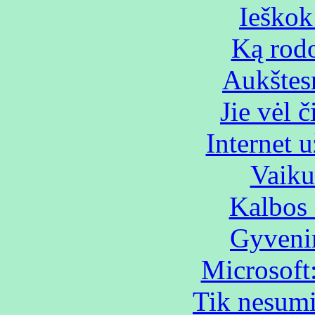
Ieškok 
Ką rod
Aukštes
Jie vėl č
Internet 
Vaiku
Kalbos 
Gyvenim
Microsoft:
Tik nesumi