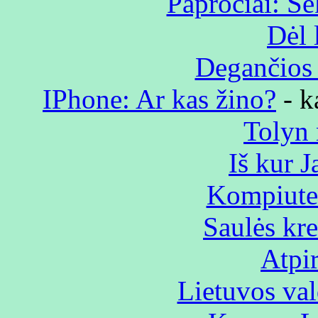
Papročiai: S
Dėl 
Degančios 
IPhone: Ar kas žino?
- k
Tolyn 
Iš kur 
Kompiuter
Saulės krei
Atpi
Lietuvos val