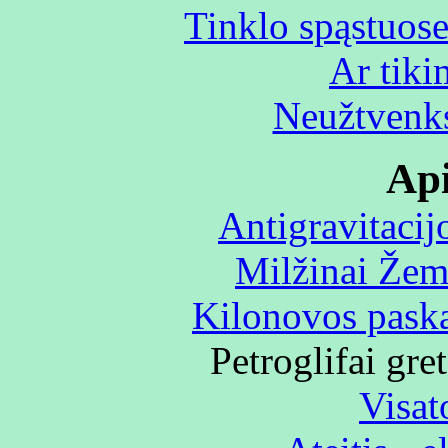
Tinklo spąstuos
Ar tiki
Neužtvenks
Api
Antigravitacij
Milžinai Žem
Kilonovos pask
Petroglifai gr
Visat