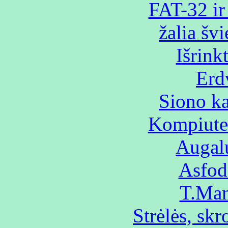
FAT-32 ir
žalia švi
Išrinkt
Erdv
Siono ka
Kompiuter
Augalų
Asfod
T.Man
Strėlės, sk