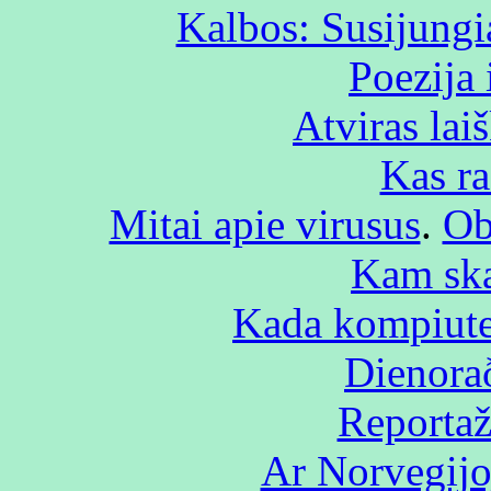
Kalbos: Susijungi
Poezija 
Atviras la
Kas ra
Mitai apie virusus
.
Ob
Kam ska
Kada kompiute
Dienorað
Reportaž
Ar Norvegijo