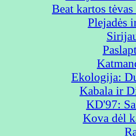
Beat kartos tėvas 
Plejadės i
Sirija
Paslap
Katman
Ekologija: D
Kabala ir D
KD'97: Sa
Kova dėl k
R