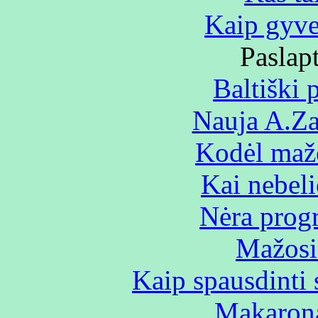
Kaip gyve
Paslap
Baltiški 
Nauja A.Za
Kodėl mažė
Kai nebeli
Nėra prog
Mažosi
Kaip spausdinti 
Makarona