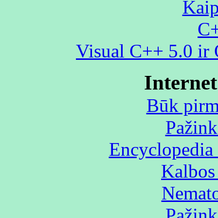
Kaip
C+
Visual C++ 5.0 i
Interne
Būk pirm
Pažink
Encyclopedia 
Kalbos 
Nemat
Pažink