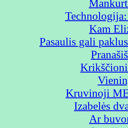
Mankurta
Technologija:
Kam Eliz
Pasaulis gali paklus
Pranaši
Krikščioni
Vienin
Kruvinoji M
Izabelės dv
Ar buvo