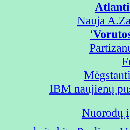
Atlanti
Nauja A.Za
'Vorutos
Partizan
F
Mėgstanti
IBM naujienų pu
Nuorodų į 