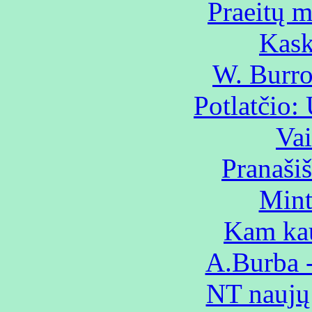
Praeitų 
Kask
W. Burro
Potlatčio:
Vai
Pranaši
Mint
Kam kau
A.Burba -
NT naujų