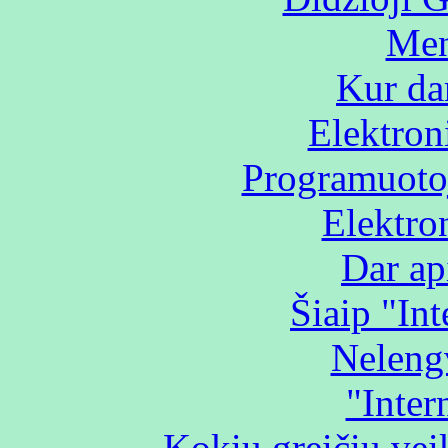
Men
Kur da
Elektron
Programuotoj
Elektron
Dar api
Šiaip "In
Nelengv
"Intern
Kokiu greičiu ve