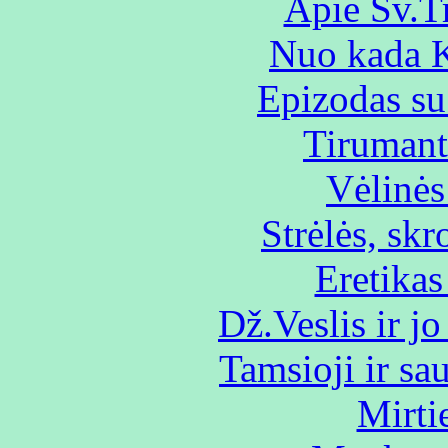
Apie Šv.T
Nuo kada K
Epizodas su
Tirumant
Vėlinės
Strėlės, sk
Eretika
Dž.Veslis ir jo
Tamsioji ir sa
Mirti