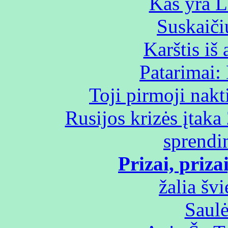
Kas yra L
Suskaiči
Karštis i
Patarimai:
Toji pirmoji nakt
Rusijos krizės įtak
sprendi
Prizai, prizai
žalia švi
Saulė