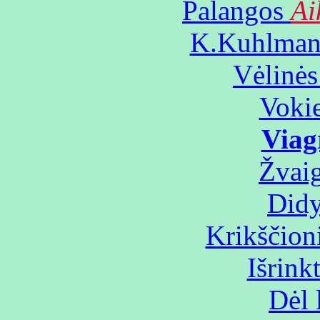
Palangos
Ai
K.Kuhlman 
Vėlinės
Vokiet
Viag
Žvaig
Didy
Krikščioni
Išrinkt
Dėl 