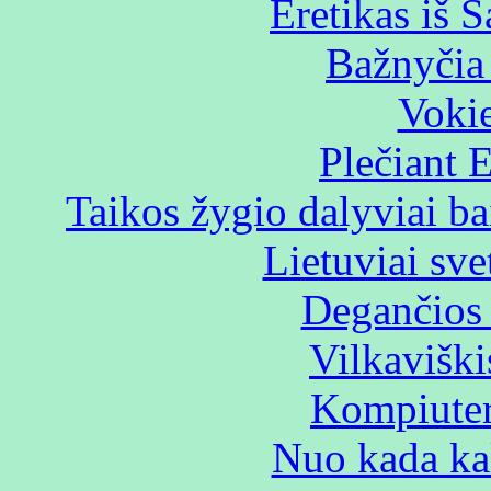
Eretikas iš 
Bažnyčia
Vokiet
Plečiant 
Taikos žygio dalyviai b
Lietuviai sv
Degančios 
Vilkaviški
Kompiuteri
Nuo kada ka