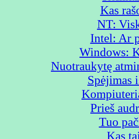
Kas raš
NT: Visk
Intel: Ar p
Windows: K
Nuotraukytę atmin
Spėjimas i
Kompiuteria
Prieš audr
Tuo pači
Kas ta