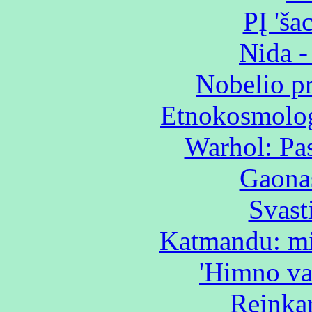
PĮ 'ša
Nida -
Nobelio pr
Etnokosmologi
Warhol: Pa
Gaonas
Svasti
Katmandu: mir
'Himno va
Reinkar