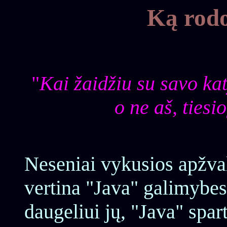
Ką rodo
"
Kai žaidžiu su savo katy
o ne aš, tiesi
Neseniai vykusios apžval
vertina "Java" galimybes 
daugeliui jų, "Java" spa