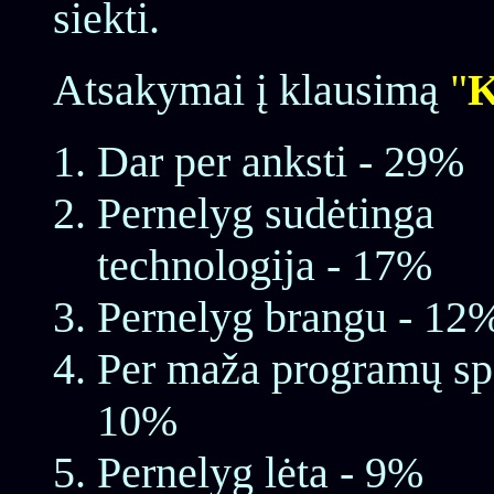
siekti.
Atsakymai į klausimą
"
K
Dar per anksti - 29%
Pernelyg sudėtinga
technologija - 17%
Pernelyg brangu - 12
Per maža programų spa
10%
Pernelyg lėta - 9%