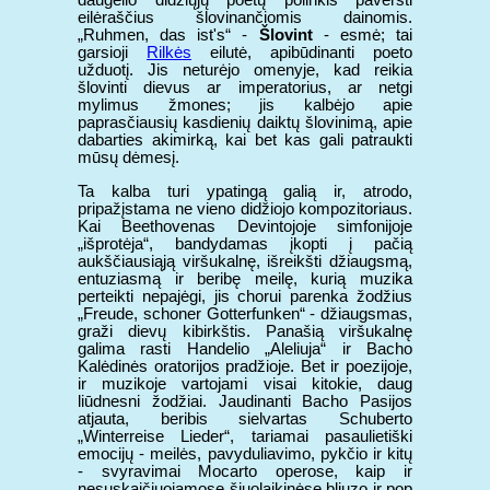
daugelio didžiųjų poetų polinkis paversti
eilėraščius šlovinančiomis dainomis.
„Ruhmen, das ist's“ -
Šlovint
- esmė; tai
garsioji
Rilkės
eilutė, apibūdinanti poeto
užduotį. Jis neturėjo omenyje, kad reikia
šlovinti dievus ar imperatorius, ar netgi
mylimus žmones; jis kalbėjo apie
paprasčiausių kasdienių daiktų šlovinimą, apie
dabarties akimirką, kai bet kas gali patraukti
mūsų dėmesį.
Ta kalba turi ypatingą galią ir, atrodo,
pripažįstama ne vieno didžiojo kompozitoriaus.
Kai Beethovenas Devintojoje simfonijoje
„išprotėja“, bandydamas įkopti į pačią
aukščiausiąją viršukalnę, išreikšti džiaugsmą,
entuziasmą ir beribę meilę, kurią muzika
perteikti nepajėgi, jis chorui parenka žodžius
„Freude, schoner Gotterfunken“ - džiaugsmas,
graži dievų kibirkštis. Panašią viršukalnę
galima rasti Handelio „Aleliuja“ ir Bacho
Kalėdinės oratorijos pradžioje. Bet ir poezijoje,
ir muzikoje vartojami visai kitokie, daug
liūdnesni žodžiai. Jaudinanti Bacho Pasijos
atjauta, beribis sielvartas Schuberto
„Winterreise Lieder“, tariamai pasaulietiški
emocijų - meilės, pavyduliavimo, pykčio ir kitų
- svyravimai Mocarto operose, kaip ir
nesuskaičiuojamose šiuolaikinėse bliuzo ir pop