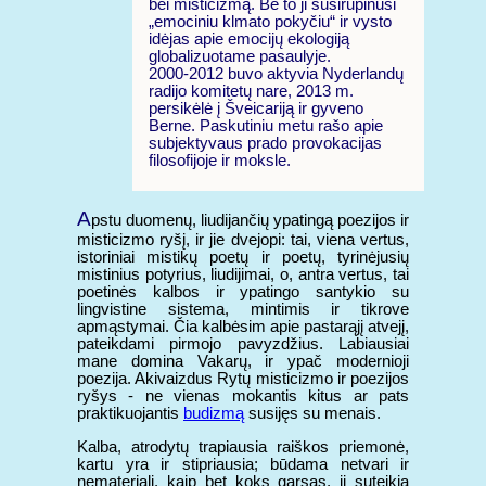
bei misticizmą. Be to ji susirūpinusi
„emociniu klmato pokyčiu“ ir vysto
idėjas apie emocijų ekologiją
globalizuotame pasaulyje.
2000-2012 buvo aktyvia Nyderlandų
radijo komitetų nare, 2013 m.
persikėlė į Šveicariją ir gyveno
Berne. Paskutiniu metu rašo apie
subjektyvaus prado provokacijas
filosofijoje ir moksle.
A
pstu duomenų, liudijančių ypatingą poezijos ir
misticizmo ryšį, ir jie dvejopi: tai, viena vertus,
istoriniai mistikų poetų ir poetų, tyrinėjusių
mistinius potyrius, liudijimai, o, antra vertus, tai
poetinės kalbos ir ypatingo santykio su
lingvistine sistema, mintimis ir tikrove
apmąstymai. Čia kalbėsim apie pastarąjį atvejį,
pateikdami pirmojo pavyzdžius. Labiausiai
mane domina Vakarų, ir ypač modernioji
poezija. Akivaizdus Rytų misticizmo ir poezijos
ryšys - ne vienas mokantis kitus ar pats
praktikuojantis
budizmą
susijęs su menais.
Kalba, atrodytų trapiausia raiškos priemonė,
kartu yra ir stipriausia; būdama netvari ir
nemateriali, kaip bet koks garsas, ji suteikia