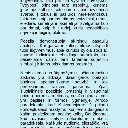
išgyvenimą. Taip pat čia vyrauja savotiškos
"lygybės" principas tarp aspektų, kuriems
įprastoje kalboje suteikiama labai nevienoda
svarba. Į tokius iš pažiūros nerelevantiškus
faktorius, kaip garsas, ritmas, vaizdiniai, rimas,
eilėdara, simetrija ir asimetrija, žvelgiama taip
pat rimtai, kaip ir į turinį, kuris neapsiriboja
sąvokų ir teiginių plotme.
Poezija demonstruoja skirtingų pasaulių
analogiją. Kai garsai ir kalbos ritmas atspindi
tuos išgyvenimus, apie kuriuos byloja žodžiai,
esame liudininkai stebuklingo sąmokslo, kur
pasiekiama darna tarp tariamai sutartinių
simbolių ir jiems priskiriamos prasmės.
Neatsiejama nuo šių požymių, tačiau minėtina
atskirai, yra didžiajai daliai geros poezijos
būdinga spontaniškumo savybė ir jos
perteikiamas laisvės jausmas. Ypač
šiuolaikinėje poezijoje įprastinių ir visuotinai
priimtų normų atmetimas, nusižengimas joms
yra paplitęs ir formos lygmenyje. Atrodo
paradoksalu, kad išsivaduojame iš priimto
konceptualaus mąstymo, kurį lemia daugiausia
kalba, pasitelkdami poetinę kalbą. Bet žinome,
kad dvasios srityje neturėtume stebėtis
paradoksais. Kai kurie nūdieniai eilėraščiai yra
tarsi
koanai
, tarsi galvosūkiai; tokia poezija