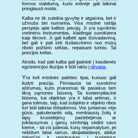
formos stabilumą, kurio erdvėje gali laikinai
prisiglausti mintis.
Kalba ne tik suteikia gyvybę ir atgaivina, bet ir
užmuša bei numarina. Visa mistinė raštija
perspėja apie kalbos pavojų. Ji yra sąvokinio
vertinimo instrumentas, klaidingai suvokiama
kaip tikrovė. Ji gali kalbėti apie išsivadavimą,
bet gali ir pati sėti išsilaisvinimo nuo mūsų
riboto požiūrio sėklas, nepaisant turinio. Tai
poezijos kelias.
Atrodo, kad pati kalba gali įpainioti į kasdienės
egzistencijos iliuzijas ir būti raktu į
nirvaną
.
Y
ra keli mistinės patirties tipai, kuriuos gali
liudyti poezija. Pirmiausia tai suvokimo
aštrumas, kuris įmanomas tik pasiekus tam
tikrą sąmonės būseną. Tai kontempliacinė
būsena, kai objektas yra ir labai artimas, ir
gana tolimas, taip, kad subjekto ir objekto ribos
turi būti laikinai ištirpdomos. Vos juntamas vėjo
gūsis, pakutenantis odą, menkiausių žolių ir
lapų krustelėjimų pastebėjimas ar
įsiklausymas į garsų simfoniją sėdint savo
kieme, - tai vis judesiai, kurių nepamatytum, jei
nebūtum labai ramus, atsipalaidavęs, atidus
dabarčiai ir neįsitraukęs į nuolatinius