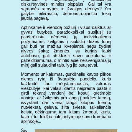
diskursyvinės minties plepalus. Gal tai yra
sąmonės ramybės ir įžvalgos derinys? Yra
galybė eilėraščių, demonstruojančių tokią
jautrią pagavą.
Aptinkame ir vienodą požiūrį į visus daiktus ar
gyvas būtybes, paradoksiškai susijusį su
paaštrėjusiu dėmesiu jų individualiems
požymiams: žvilgsnis į šiukšlių dėžės turinį
gali būti ne mažiau įkvepiantis negu žydinti
alyvos šaka; žmonės, su kuriais lauki
autobuso, gali atskleisti savo unikalumą ir
pažeidžiamumą, o mintis apie neišvengiamą jų
mirtį gali sujaudinti taip, lyg jie būtų tėvai.
Momento unikalumas, gurkšnelis kavos pilkos
dienos rytą iš švarplėto puodelio, kuris
kažkodėl tau mėgstamiausias, vakaras
viešbutyje, kai valaisi dantis neįprasta pasta ir
girdi tekantį vandenį bei kosulį gretimoje
vonioje, ar žvilgsnis pro langą į nakties tamsą,
išvystant dar vieną langą kitapus kiemo,
nutviekstą gelsva, šilta šviesa, sukeliančia
keistą dėkingumą tam kitam žmogui, kuris,
kaip ir tu, leidžia naktį intymioje savo kambario
aplinkoje...
Šis