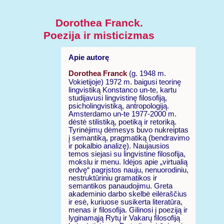
Dorothea Franck.
Poezija ir misticizmas
Apie autorę
Dorothea Franck
(g. 1948 m.
Vokietijoje) 1972 m. baigusi teorinę
lingvistiką Konstanco un-te, kartu
studijavusi lingvistinę filosofiją,
psicholingvistiką, antropologiją.
Amsterdamo un-te 1977-2000 m.
dėstė stilistiką, poetiką ir retoriką.
Tyrinėjimų dėmesys buvo nukreiptas
į semantiką, pragmatiką (bendravimo
ir pokalbio analizę). Naujausios
temos siejasi su lingvistine filosofija,
mokslu ir menu. Idėjos apie „virtualią
erdvę“ pagrįstos nauju, nenuorodiniu,
nestruktūriniu gramatikos ir
semantikos panaudojimu. Greta
akademinio darbo skelbė eilėraščius
ir esė, kuriuose susikerta literatūra,
menas ir filosofija. Gilinosi į poeziją ir
lyginamąją Rytų ir Vakarų filosofiją