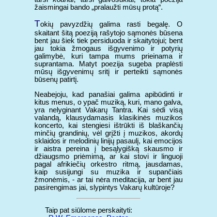
žaismingai bando „pralaužti mūsų protą“.
T
okių pavyzdžių galima rasti begalę. O
skaitant šitą poeziją rašytojo sąmonės būsena
bent jau šiek tiek persiduoda ir skaitytojui; bent
jau tokia žmogaus išgyvenimo ir potyrių
galimybė, kuri tampa mums prieinama ir
suprantama. Matyt poezija sugeba praplėsti
mūsų išgyvenimų sritį ir perteikti sąmonės
būsenų patirtį.
Neabejoju, kad panašiai galima apibūdinti ir
kitus menus, o ypač muziką, kuri, mano galva,
yra nelyginant Vakarų Tantra. Kai sėdi visą
valandą, klausydamasis klasikinės muzikos
koncerto, kai stengiesi ištrūkti iš blaškančių
minčių grandinių, vėl grįžti į muzikos, akordų
sklaidos ir melodinių linijų pasaulį, kai emocijos
ir aistra pereina į besąlygišką skausmo ir
džiaugsmo priėmimą, ar kai stovi ir linguoji
pagal afrikiečių orkestro ritmą, jausdamas,
kaip susijungi su muzika ir supančiais
žmonėmis, - ar tai nėra meditacija, ar bent jau
pasirengimas jai, slypintys Vakarų kultūroje?
Taip pat siūlome perskaityti: