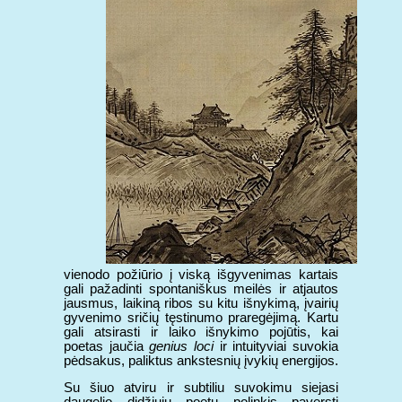
vienodo požiūrio į viską išgyvenimas kartais
gali pažadinti spontaniškus meilės ir atjautos
jausmus, laikiną ribos su kitu išnykimą, įvairių
gyvenimo sričių tęstinumo praregėjimą. Kartu
gali atsirasti ir laiko išnykimo pojūtis, kai
poetas jaučia
genius loci
ir intuityviai suvokia
pėdsakus, paliktus ankstesnių įvykių energijos.
Su šiuo atviru ir subtiliu suvokimu siejasi