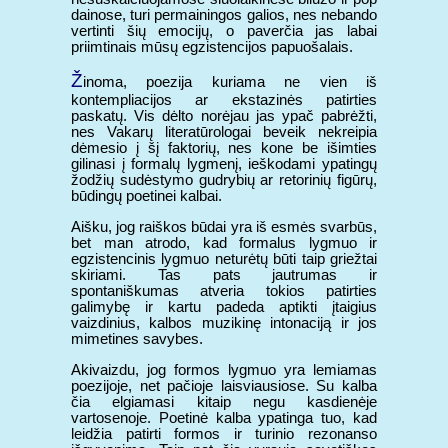
dainose, turi permainingos galios, nes nebando
vertinti šių emocijų, o paverčia jas labai
priimtinais mūsų egzistencijos papuošalais.
Ž
inoma, poezija kuriama ne vien iš
kontempliacijos ar ekstazinės patirties
paskatų. Vis dėlto norėjau jas ypač pabrėžti,
nes Vakarų literatūrologai beveik nekreipia
dėmesio į šį faktorių, nes kone be išimties
gilinasi į formalų lygmenį, ieškodami ypatingų
žodžių sudėstymo gudrybių ar retorinių figūrų,
būdingų poetinei kalbai.
Aišku, jog raiškos būdai yra iš esmės svarbūs,
bet man atrodo, kad formalus lygmuo ir
egzistencinis lygmuo neturėtų būti taip griežtai
skiriami. Tas pats jautrumas ir
spontaniškumas atveria tokios patirties
galimybę ir kartu padeda aptikti įtaigius
vaizdinius, kalbos muzikinę intonaciją ir jos
mimetines savybes.
Akivaizdu, jog formos lygmuo yra lemiamas
poezijoje, net pačioje laisviausiose. Su kalba
čia elgiamasi kitaip negu kasdienėje
vartosenoje. Poetinė kalba ypatinga tuo, kad
leidžia patirti formos ir turinio rezonanso