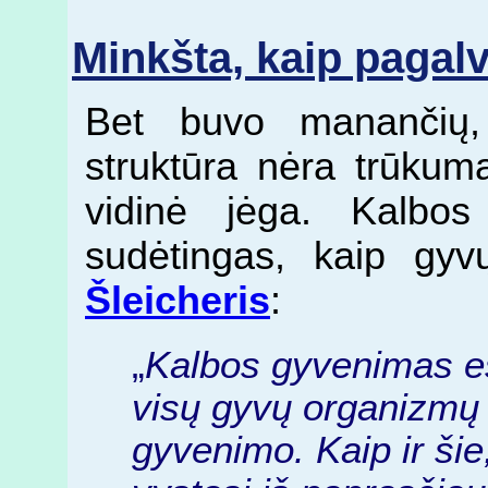
Minkšta, kaip pagal
Bet buvo manančių,
struktūra nėra trūkumas
vidinė jėga. Kalbo
sudėtingas, kaip gy
Šleicheris
:
„
Kalbos gyvenimas es
visų gyvų organizmų 
gyvenimo. Kaip ir šie, 