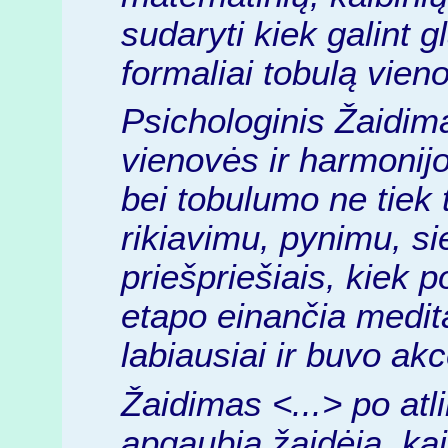
sudaryti kiek galint g
formaliai tobulą vien
Psichologinis Žaidima
vienovės ir harmonij
bei tobulumo ne tiek
rikiavimu, pynimu, si
priešpriešiais, kiek 
etapo einančia medita
labiausiai ir buvo ak
Žaidimas <...> po atl
apgaubia žaidėją, kai