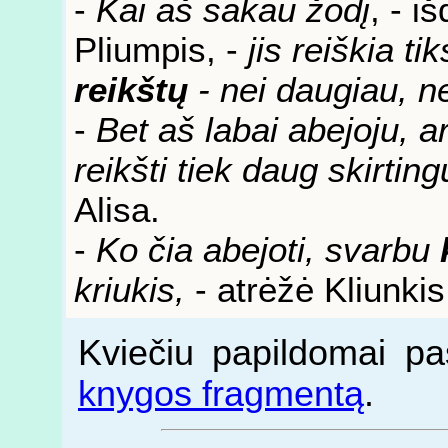
-
Kai aš sakau žodį
, - i
Pliumpis, -
jis reiškia tik
reikštų
- nei daugiau, n
-
Bet aš labai abejoju, ar
reikšti tiek daug skirtin
Alisa.
-
Ko čia abejoti, svarbu
kriukis,
- atrėžė Kliunkis
Kviečiu papildomai pa
knygos fragmentą
.