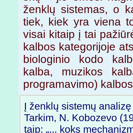
ženklų sistemas, o k
tiek, kiek yra viena t
visai kitaip į tai pažiū
kalbos kategorijoje at
biologinio kodo kal
kalba, muzikos kalba
programavimo) kalbos.
Į ženklų sistemų analizę g
Tarkim, N. Kobozevo (19
taip: „... koks mechanizm