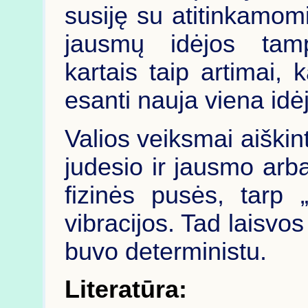
susiję su atitinkamomi
jausmų idėjos tamp
kartais taip artimai, 
esanti nauja viena idė
Valios veiksmai aiškint
judesio ir jausmo arba 
fizinės pusės, tarp „
vibracijos. Tad laisvos
buvo deterministu.
Literatūra: