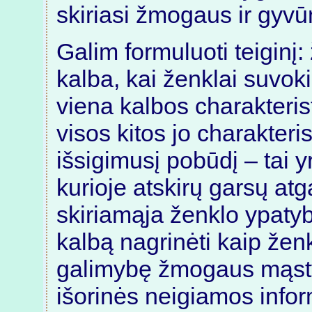
skiriasi žmogaus ir gyvū
Galim formuluoti teiginį:
kalba, kai ženklai suvok
viena kalbos charakteristik
visos kitos jo charakteris
išsigimusį pobūdį – tai y
kurioje atskirų garsų at
skiriamąja ženklo ypatyb
kalbą nagrinėti kaip žen
galimybę žmogaus mąsty
išorinės neigiamos infor