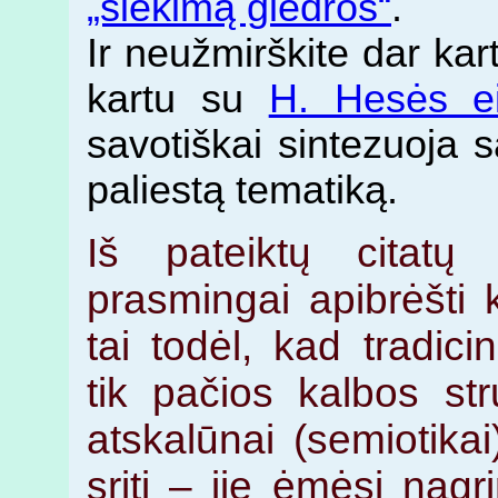
„siekimą giedros“
.
Ir neužmirškite dar kart
kartu su
H. Hesės ei
savotiškai sintezuoja 
paliestą tematiką.
Iš pateiktų citatų
prasmingai apibrėšti 
tai todėl, kad tradicin
tik pačios kalbos str
atskalūnai (semiotika
sritį – jie ėmėsi nag