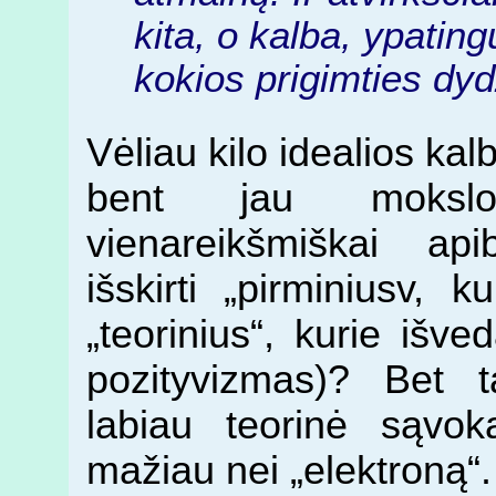
kita, o kalba, ypating
kokios prigimties dyd
Vėliau kilo idealios kal
bent jau moksl
vienareikšmiškai ap
išskirti „pirminiusv, 
„teorinius“, kurie išve
pozityvizmas)? Bet t
labiau teorinė sąvo
mažiau nei „elektroną“.