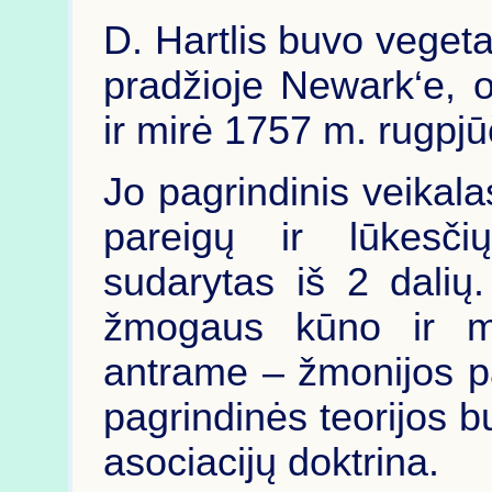
D. Hartlis buvo vegeta
pradžioje Newark‘e, o
ir mirė 1757 m. rugpjū
Jo pagrindinis veikal
pareigų ir lūkesči
sudarytas iš 2 dalių
žmogaus kūno ir m
antrame – žmonijos par
pagrindinės teorijos bu
asociacijų doktrina.