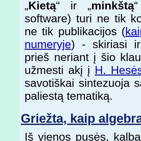
„
Kietą
“ ir „
minkštą
“
software) turi ne tik k
ne tik publikacijos (
ka
numeryje
) - skiriasi i
prieš neriant į šio kla
užmesti akį į
H. Hesės 
savotiškai sintezuoja 
paliestą tematiką.
Griežta, kaip algebr
Iš vienos pusės, kalba 