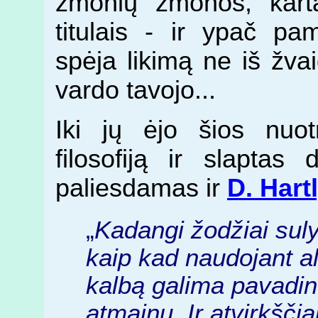
žmonių žmonos, karta
titulais - ir ypač p
spėja likimą ne iš žvai
vardo tavojo...
Iki jų ėjo šios nuo
filosofiją ir slaptas
paliesdamas ir
D. Hartl
„
Kadangi žodžiai sul
kaip kad naudojant al
kalbą galima pavadint
atmainų. Ir atvirkščia