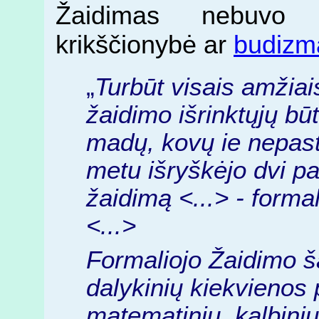
Žaidimas nebuvo 
krikščionybė ar
budizm
„
Turbūt visais amžiais
žaidimo išrinktųjų būt
madų, kovų ie nepast
metu išryškėjo dvi pa
žaidimą <...> - formal
<...>
Formaliojo Žaidimo ša
dalykinių kiekvienos 
matematinių, kalbinių, 