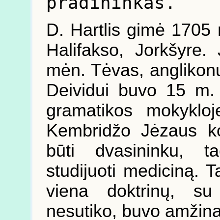
pradininkas.
D. Hartlis gimė 1705 
Halifakso, Jorkšyre
mėn. Tėvas, anglikonų
Deividui buvo 15 m.
gramatikos mokyklo
Kembridžo Jėzaus ko
būti dvasininku, t
studijuoti mediciną. Ta
viena doktrinų, su 
nesutiko, buvo amžin