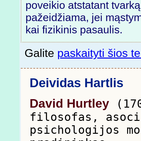
poveikio atstatant tvarką
pažeidžiama, jei mąstym
kai fizikinis pasaulis.
Galite
paskaityti šios t
Deividas Hartlis
David Hurtley
(170
filosofas, asoci
psichologijos mo