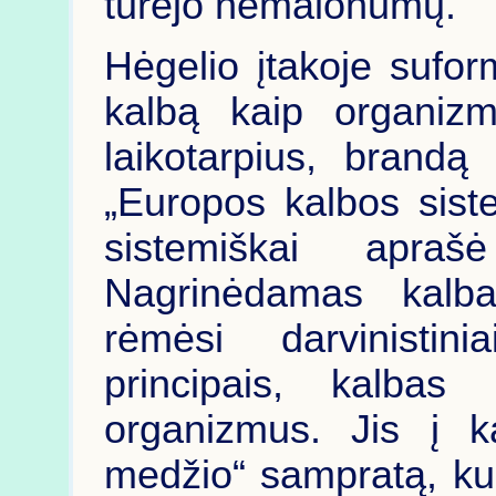
turėjo nemalonumų.
Hėgelio
įtakoje sufor
kalbą kaip organizm
laikotarpius, brandą
„Europos kalbos sist
sistemiškai apra
Nagrinėdamas kalbas
rėmėsi darvinistiniai
principais, kalbas 
organizmus. Jis į k
medžio“ sampratą, ku