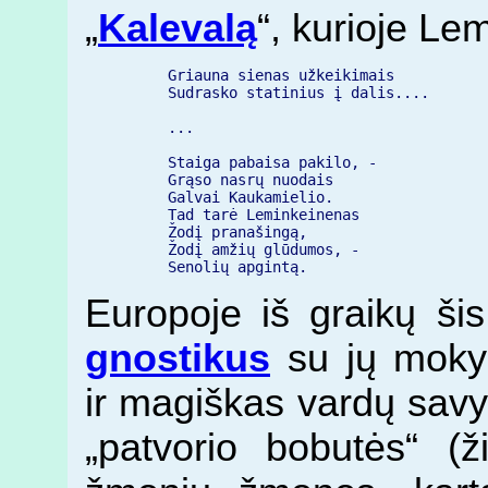
„
Kalevalą
“, kurioje Le
           Griauna sienas užkeikimais

           Sudrasko statinius į dalis....

           ...

           Staiga pabaisa pakilo, -

           Grąso nasrų nuodais

           Galvai Kaukamielio.

           Tad tarė Leminkeinenas

           Žodį pranašingą,

           Žodį amžių glūdumos, -

           Senolių apgintą.
Europoje iš graikų ši
gnostikus
su jų mokym
ir magiškas vardų savy
„patvorio bobutės“ (