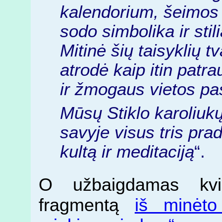
kalendorium, šeimos 
sodo simbolika ir stil
Mitinė šių taisyklių t
atrodė kaip itin patr
ir žmogaus vietos pas
Mūsų Stiklo karoliuk
savyje visus tris pra
kultą ir meditaciją
“.
O užbaigdamas kvie
fragmentą
iš minėt