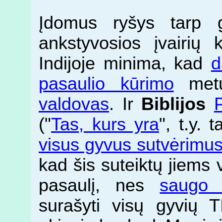
Įdomus ryšys tarp gr
ankstyvosios įvairių k
Indijoje minima, kad
d
pasaulio kūrimo
me
valdovas
. Ir
Biblijos
("
Tas, kurs yra
", t.y. 
visus gyvus sutvėrim
kad šis suteiktų jiems
pasaulį, nes
saugo 
surašyti visų gyvių T