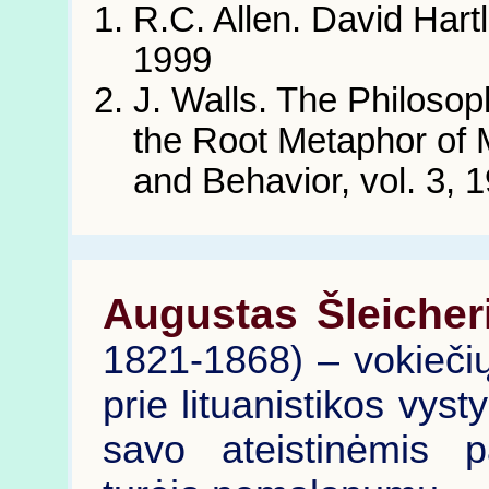
R.C. Allen. David Har
1999
J. Walls. The Philosop
the Root Metaphor of M
and Behavior, vol. 3, 
Augustas Šleicher
1821-1868) – vokiečių 
prie lituanistikos vys
savo ateistinėmis p