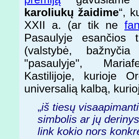
karoliukų žaidime
“, 
XXII a. (ar tik ne
fan
Pasaulyje esančios t
(valstybė, bažnyčia 
"pasaulyje", Maria
Kastilijoje, kurioje 
universalią kalbą, kuri
„
iš tiesų visaapimant
simbolis ar jų deriny
link kokio nors konk