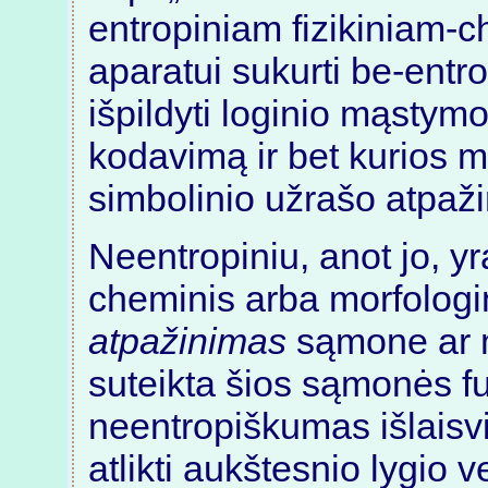
entropiniam fizikiniam
aparatui sukurti be-entro
išpildyti loginio mąstymo
kodavimą ir bet kurios 
simbolinio užrašo atpaži
Neentropiniu, anot jo, yra
cheminis arba morfologi
atpažinimas
sąmone ar 
suteikta šios sąmonės fu
neentropiškumas išlaisv
atlikti aukštesnio lygio ve