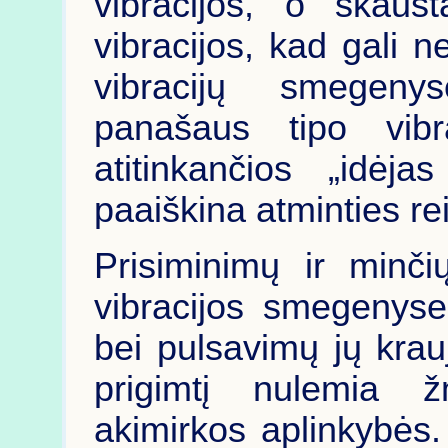
vibracijos, o skaus
vibracijos, kad gali n
vibracijų smegeny
panašaus tipo vibrac
atitinkančios „idėj
paaiškina atminties rei
Prisiminimų ir minči
vibracijos smegenyse
bei pulsavimų jų krau
prigimtį nulemia ž
akimirkos aplinkybės