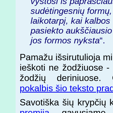
vystosi iš paprasčiau
sudėtingesnių formų,
laikotarpį, kai kalbos
pasiekto aukščiausio 
jos formos nyksta
“.
Pamažu išsirutulioja mi
ieškoti ne žodžiuose -
žodžių deriniuose.
pokalbis šio teksto pra
Savotiška šių krypčių
premiją
gavusiam