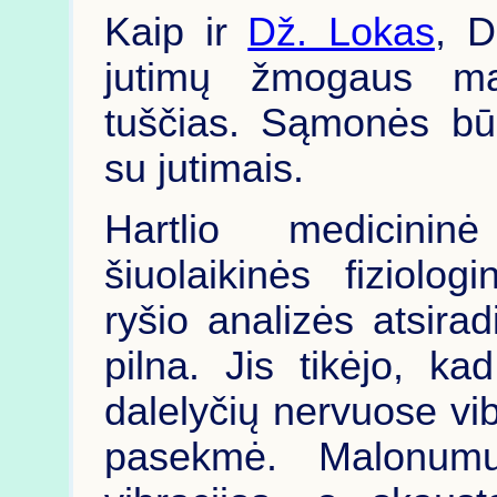
Kaip ir
Dž. Lokas
, D
jutimų žmogaus mą
tuščias. Sąmonės bū
su jutimais.
Hartlio medicinin
šiuolaikinės fiziolog
ryšio analizės atsira
pilna. Jis tikėjo, k
dalelyčių nervuose vib
pasekmė. Malonumu