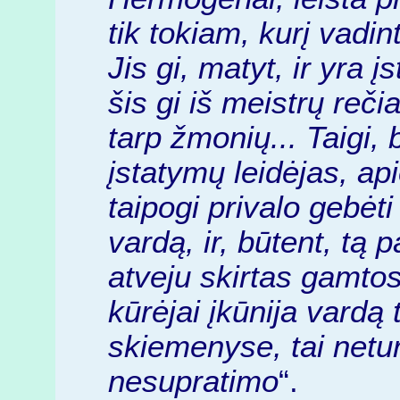
tik tokiam, kurį vadi
Jis gi, matyt, ir yra į
šis gi iš meistrų reči
tarp žmonių... Taigi,
įstatymų leidėjas, ap
taipogi privalo gebėti
vardą, ir, būtent, tą p
atveju skirtas gamtos.
kūrėjai įkūnija vardą
skiemenyse, tai netu
nesupratimo
“.