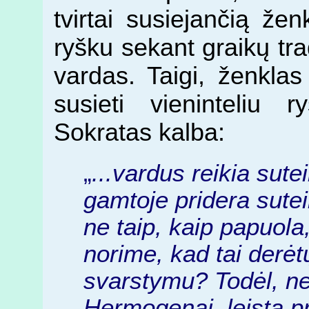
tvirtai susiejančią že
ryšku sekant graikų trad
vardas. Taigi, ženklas 
susieti vieninteliu 
Sokratas kalba:
„
...vardus reikia sutei
gamtoje pridera suteik
ne taip, kaip papuola,
norime, kad tai derė
svarstymu? Todėl, n
Hermogenai, leista pr