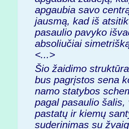
apgaubia savo centrą
jausmą, kad iš atsitik
pasaulio pavyko išvadu
absoliučiai simetrišk
<...>
Šio žaidimo struktūra
bus pagrįstos sena ko
namo statybos schem
pagal pasaulio šalis, 
pastatų ir kiemų santy
suderinimas su žvaig