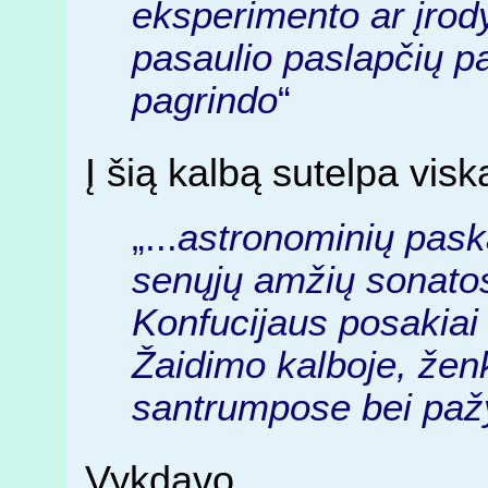
eksperimento ar įrody
pasaulio paslapčių pas
pagrindo
“
Į šią kalbą sutelpa visk
„...
astronominių pask
senųjų amžių sonatos
Konfucijaus posakiai i
Žaidimo kalboje, ženk
santrumpose bei pa
Vykdavo