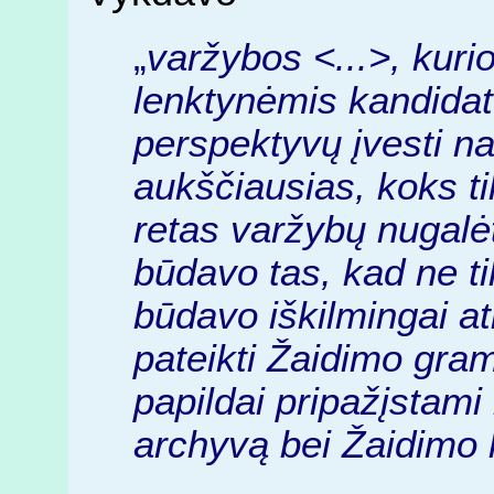
„
varžybos <...>, kuri
lenktynėmis kandidat
perspektyvų įvesti n
aukščiausias, koks t
retas varžybų nugal
būdavo tas, kad ne tik
būdavo iškilmingai atl
pateikti Žaidimo gram
papildai pripažįstami 
archyvą bei Žaidimo 