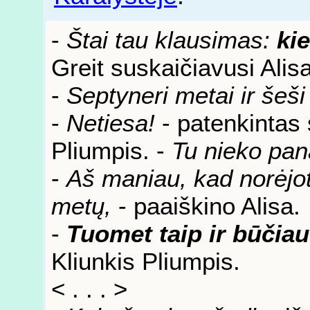
-
Štai tau klausimas:
ki
Greit suskaičiavusi Alis
-
Septyneri metai ir šeš
-
Netiesa!
- patenkintas 
Pliumpis. -
Tu nieko pan
-
Aš maniau, kad norėjot
metų,
- paaiškino Alisa.
-
Tuomet taip ir būčia
Kliunkis Pliumpis.
< . . . >