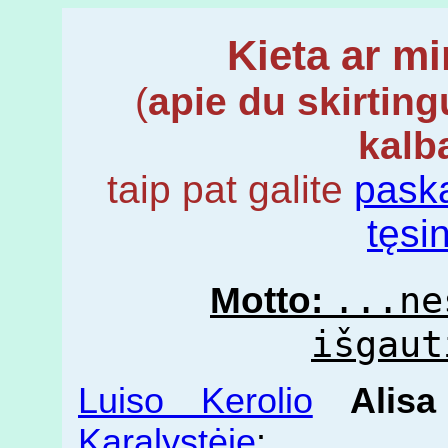
Kieta ar m
(
apie du skirting
kalb
taip pat galite
paska
tęsin
...ne
Motto:
išgau
Luiso Kerolio
Alisa
Karalystėje
: