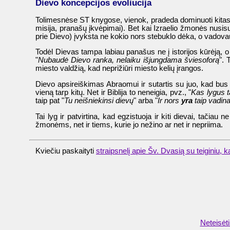
Dievo koncepcijos evoliucija
Tolimesnėse ST knygose, vienok, pradeda dominuoti kitas Di
misija, pranašų įkvėpimai). Bet kai Izraelio žmonės nusisuk
prie Dievo) įvyksta ne kokio nors stebuklo dėka, o vadova
Todėl Dievas tampa labiau panašus ne į istorijos kūrėją, o 
"
Nubaudė Dievo ranka, nelaiku išjungdama šviesoforą
". 
miesto valdžią, kad neprižiūri miesto kelių įrangos.
Dievo apsireiškimas Abraomui ir sutartis su juo, kad bus 
vieną tarp kitų. Net ir Biblija to neneigia, pvz., "
Kas lygus ta
taip pat "
Tu neišniekinsi dievų
" arba "
Ir nors
yra
taip vadin
Tai lyg ir patvirtina, kad egzistuoja ir kiti dievai, tačiau
žmonėms, net ir tiems, kurie jo nežino ar net ir nepriima.
Kviečiu paskaityti
straipsnelį apie Šv. Dvasią su teiginiu, k
Neteisėti