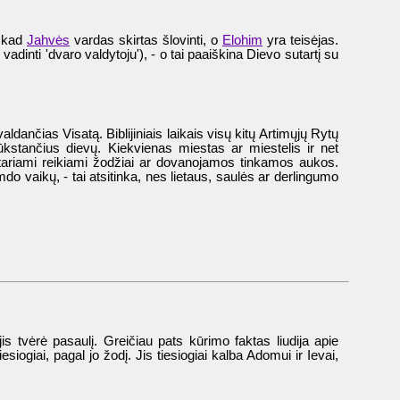
, kad
Jahvės
vardas skirtas šlovinti, o
Elohim
yra teisėjas.
e vadinti 'dvaro valdytoju'), - o tai paaiškina Dievo sutartį su
ldančias Visatą. Biblijiniais laikais visų kitų Artimųjų Rytų
tūkstančius dievų. Kiekvienas miestas ar miestelis ir net
štariami reikiami žodžiai ar dovanojamos tinkamos aukos.
do vaikų, - tai atsitinka, nes lietaus, saulės ar derlingumo
s tvėrė pasaulį. Greičiau pats kūrimo faktas liudija apie
ogiai, pagal jo žodį. Jis tiesiogiai kalba Adomui ir Ievai,