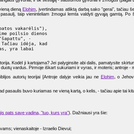
r dangaus gyvūnai, ir tik šeštąją - sausumos gyvūnai ir žmogus (pagal 
kvieną dieną
Elohim
, įvertindamas atliktą darbą sako "gerai", tačiau še
do pasaulį, taip vieninteliam žmogui lemta valdyti gyvąją gamtą. P
atos vakarėlis"),

me poilsio dienos

šapattu", -

Tačiau idėja, kad

s, yra labai

rija. Kodėl ji kartojama? Jei palyginsite abi dalis, pamatysite skir
duotų vardus. Pirmoje iškart sukuriami ir vyras, ir moteris; antroje -
blijos autorių teorijai [Antroje dalyje veikia jau ne
Elohim
, o Jehov
d pasaulis buvo kuriamas ne vieną kartą, o kelis, - tačiau apie tai ki
jis pats save vadina, "tuo, kurs yra"
). Dažniausi yra šie:
ams; vienaskaitoje - Izraelio Dievui;