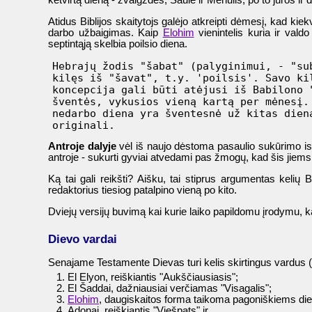
ketvirtą dieną - žvaigždės, Saulė ir Mėnulis; po to jūros i
Atidus Biblijos skaitytojs galėjo atkreipti dėmesį, kad kie
darbo užbaigimas. Kaip
Elohim
vienintelis kuria ir val
septintąją skelbia poilsio diena.
  Hebrajų žodis "šabat" (palyginimui, - "sub
  kilęs iš "šavat", t.y. 'poilsis'. Savo kil
  koncepcija gali būti atėjusi iš Babilono "
  šventės, vykusios vieną kartą per mėnesį. 
  nedarbo diena yra šventesnė už kitas diena
Antroje dalyje
vėl iš naujo dėstoma pasaulio sukūrimo isto
antroje - sukurti gyviai atvedami pas žmogų, kad šis jiems 
Ką tai gali reikšti? Aišku, tai stiprus argumentas kelių Bi
redaktorius tiesiog patalpino vieną po kito.
Dviejų versijų buvimą kai kurie laiko papildomu įrodymu, ka
Dievo vardai
Senajame Testamente Dievas turi kelis skirtingus vardus (
El Elyon, reiškiantis "Aukščiausiasis";
El Šaddai, dažniausiai verčiamas "Visagalis";
Elohim
, daugiskaitos forma taikoma pagoniškiems diev
Adonai, reiškiantis "Viešpats" ir