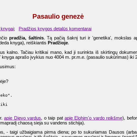
Pasaulio genezė
 knygai
;
Pradžios knygos detalūs komentarai
ančio
pradžia, šaltinis
. Tą pačią šaknį turi ir 'genetika', mokslas
ideda knyga), reiškiantis
Pradžioje
.
 kalno. Tačiau kritikai mano, kad ji surinkta iš skirtingų dokume
 knyga aprašo įvykius nuo 4004 m. pr.m.e. (pasaulio sukūrimas) iki 2
ausimus:
mėje?
eko".

iki

r.
apie Dievo vardus
, o taip pat
apie Elohim'o vardo reikšmę
), befo
rmapradį chaosą sieja su vandens stichija).
s, - taigi užbaigiama pirma diena; po to sukuriamas Dausos (arba 