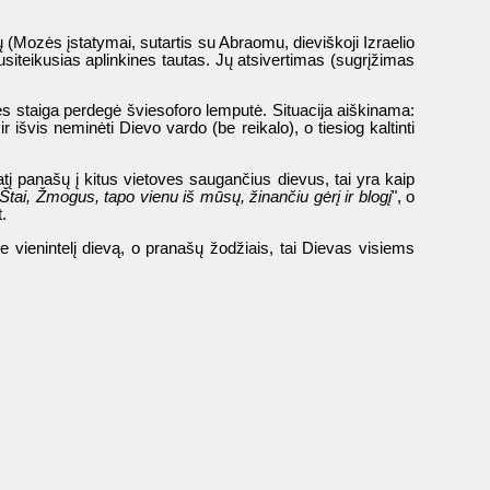
 (Mozės įstatymai, sutartis su Abraomu, dieviškoji Izraelio
nusiteikusias aplinkines tautas. Jų atsivertimas (sugrįžimas
 nes staiga perdegė šviesoforo lemputė. Situacija aiškinama:
r išvis neminėti Dievo vardo (be reikalo), o tiesiog kaltinti
tį panašų į kitus vietoves saugančius dievus, tai yra kaip
Štai, Žmogus, tapo vienu iš mūsų, žinančiu gėrį ir blogį
", o
t.
apie vienintelį dievą, o pranašų žodžiais, tai Dievas visiems