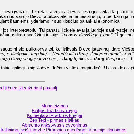
evo įvaizdis. Tik retais atvejais Dievas tiesiogiai veikia tarp žmonių
a nuo savojo Dievo, atpildas ateina ne tiesiai iš jo, o per karingai 
ujant šauniems lyderiams ir susiklosčius palankiai ekonomikai.
į jos interpretatorių. Tai panašu į didelę avariją judrioje sankryžoje,
Tačiau galima paaiškinti ir taip: "
Tai dalis dieviškojo plano!
" O galima i
saugomi šio palikuonys tol, kol laikysis Dievo įstatymų, daro Viešpa
u, o Viešpatie, tarp kitų
", "
Neturėk kitų dievų, išskyrus mane
" arba "
amųjų dievų danguje ir žemėje, -
daug
tų dievų ir
daug
Viešpačių
" ir t.
 ne tokie galingi, kaip Jahvė. Tačiau vistiek pagrindinė Biblijos idėja 
ad ji buvo iki sukuriant pasaulį
Monoteizmas
Biblijos Pradžios knyga
Komentarai Pradžios knygai
Zep Tepi - pirmasis laikas
Abraomo ankstyvasis gyvenimas
 kaltinimai neištikimybe
Pirmosios nuodėmės ir mesijo klausimas