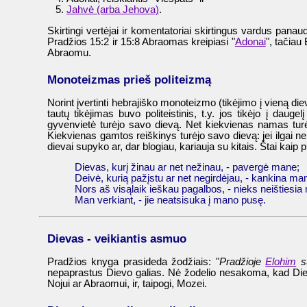
Jahvė (arba Jehova)
.
Skirtingi vertėjai ir komentatoriai skirtingus vardus panau
Pradžios 15:2 ir 15:8 Abraomas kreipiasi "
Adonai
", tačiau 
Abraomu.
Monoteizmas prieš politeizmą
Norint įvertinti hebrajiško monoteizmo (tikėjimo į vieną die
tautų tikėjimas buvo politeistinis, t.y. jos tikėjo į da
gyvenvietė turėjo savo dievą. Net kiekvienas namas turė
Kiekvienas gamtos reiškinys turėjo savo dievą: jei ilgai ne
dievai supyko ar, dar blogiau, kariauja su kitais. Štai kaip
Dievas, kurį žinau ar net nežinau, - pavergė mane;
Deivė, kurią pažįstu ar net negirdėjau, - kankina ma
Nors aš visąlaik ieškau pagalbos, - nieks neištiesi
Man verkiant, - jie neatsisuka į mano pusę.
Dievas - veikiantis asmuo
Pradžios knyga prasideda žodžiais: "
Pradžioje
Elohim
su
nepaprastus Dievo galias. Nė žodelio nesakoma, kad Dievas 
Nojui ar Abraomui, ir, taipogi, Mozei.