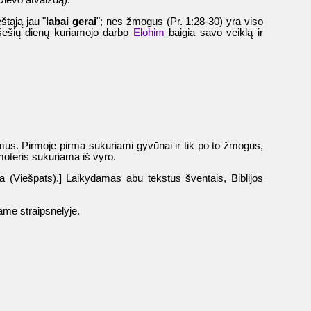
Dievo atvaizdą).
štąją jau "
labai gerai
"; nes žmogus (Pr. 1:28-30) yra viso
o šešių dienų kuriamojo darbo
Elohim
baigia savo veiklą ir
tumus. Pirmoje pirma sukuriami gyvūnai ir tik po to žmogus,
 moteris sukuriama iš vyro.
a (Viešpats).] Laikydamas abu tekstus šventais, Biblijos
tame straipsnelyje.