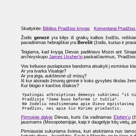
Skaitykite:
Biblijos Pradžios knyga
;
Komentarai Pradžios
Žodis
genezė
yra kilęs iš graikų kalbos žodžio, reiški
pavadinimas hebrajiškai yra
Berešit
(žodis, kuriuo ir pras
Teigiama, kad knygą Dievas padiktavo Mozei ant Sinajaus
archivyskupo
James Ussher'io
paskaičiavimus, 'Pradžios'
Vos keliuose puslapiuose bandoma atsakyti į esminius kl
Ar yra tvarka Visatoje?
Ar yra jėga, aukštesnė už mūsų?
Iš kur atsirado žmonių giminė ir koks gyvybės tikslas že
Kur blogio ir kančios ištakos?
  Ypatingai atkreiptinas dėmesys sukūrimui "iš ni
  Pradžioje "žemė buvo beformė ir tuščia".

  Nė žodeliu neužsimenama apie Dievo egzistavimą 
Pirmojoje dalyje
Dievas, kuris čia vadinamas
Elohim'u
(ž
jausmams (Mesopotamijoje, kaip ir daugelyje kitų vietų, pi
Pirmiausiai sukuriama šviesa, kuri atskiriama nuo tamso