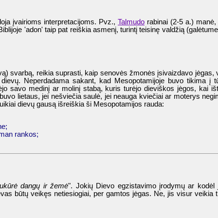
doja įvairioms interpretacijoms. Pvz.,
Talmudo
rabinai (2-5 a.) manė
Biblijoje 'adon' taip pat reiškia asmenį, turintį teisinę valdžią (galėtum
vą) svarbą, reikia suprasti, kaip senovės žmonės įsivaizdavo jėgas, va
ugelį dievų. Neperdadama sakant, kad Mesopotamijoje buvo tikima į 
jo savo medinį ar molinį stabą, kuris turėjo dieviškos jėgos, kai i
buvo lietaus, jei nešviečia saulė, jei neauga kviečiai ar moterys negim
 puikiai dievų gausą išreiškia ši Mesopotamijos rauda:
ne;
a man rankos;
kūrė dangų ir žemė
". Jokių Dievo egzistavimo įrodymų ar kodėl ji
būtų veikęs netiesiogiai, per gamtos jėgas. Ne, jis visur veikia tiesi