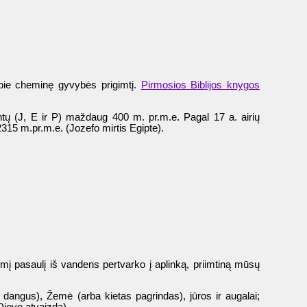
 apie cheminę gyvybės prigimtį.
Pirmosios Biblijos knygos
ntų (J, E ir P) maždaug 400 m. pr.m.e. Pagal 17 a. airių
315 m.pr.m.e. (Jozefo mirtis Egipte).
rmį pasaulį iš vandens pertvarko į aplinką, priimtiną mūsų
dangus), Žemė (arba kietas pagrindas), jūros ir augalai;