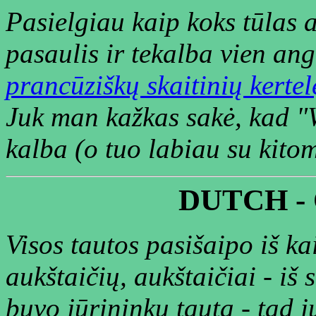
Pasielgiau kaip koks tūlas 
pasaulis ir tekalba vien an
prancūziškų skaitinių kertel
Juk man kažkas sakė, kad "
kalba (o tuo labiau su kito
DUTCH -
Visos tautos pasišaipo iš ka
aukštaičių, aukštaičiai - iš 
buvo jūrininkų tauta - tad ju