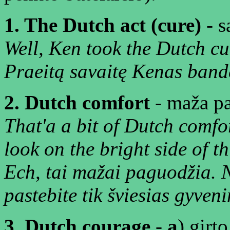
1. The Dutch act (cure)
- s
Well, Ken took the Dutch cu
Praeitą savaitę Kenas band
2. Dutch comfort
- maža p
That'a a bit of Dutch comfor
look on the bright side of th
Ech, tai mažai paguodžia. No
pastebite tik šviesias gyven
3. Dutch courage
-
a
) girt