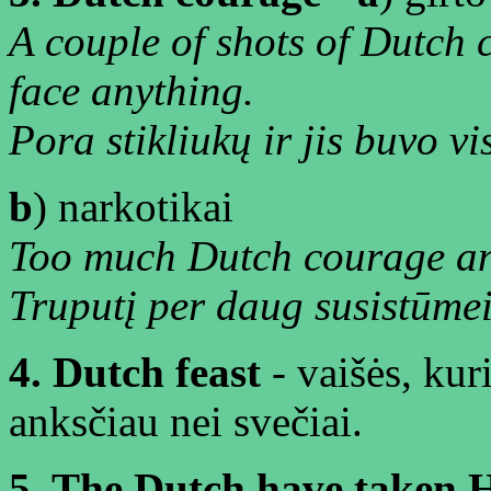
A couple of shots of Dutch 
face anything.
Pora stikliukų ir jis buvo v
b
) narkotikai
Too much Dutch courage and
Truputį per daug susistūmei
4. Dutch feast
- vaišės, kur
anksčiau nei svečiai.
5. The Dutch have taken 