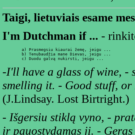
Taigi, lietuviais esame mes 
I'm Dutchman if ...
- rinkit
        a) Prasmegsiu kiaurai žemę, jeigu ...

        b) Tenubaudžia mane Dievas, jeigu ...

-I'll have a glass of wine, -
smelling it. - Good stuff, o
(J.Lindsay. Lost Birtright.)
- Išgersiu stiklą vyno, - pr
ir pauostydamas jį. - Geras