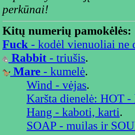
perkūnai!
Kitų numerių pamokėlės:
Fuck
- kodėl vienuoliai ne
Rabbit
- triušis
.
Mare
- kumelė
.
Wind - vėjas
.
Karšta dienelė: HOT - 
Hang - kaboti, karti
.
SOAP - muilas ir SOUP