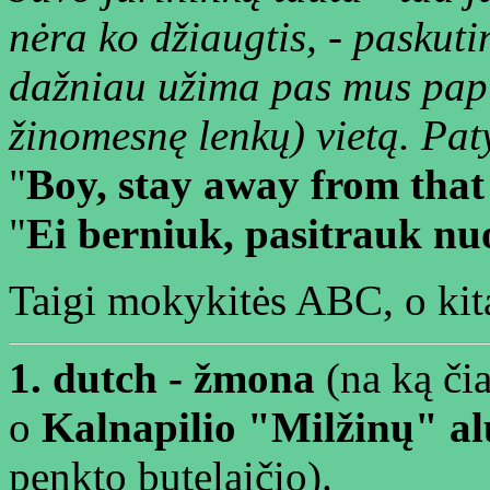
nėra ko džiaugtis, - paskuti
dažniau užima pas mus papl
žinomesnę lenkų) vietą. Pat
"
Boy, stay away from that
"
Ei berniuk, pasitrauk nuo
Taigi mokykitės ABC, o kita
1. dutch - žmona
(na ką čia
o
Kalnapilio "Milžinų" al
penkto butelaičio).