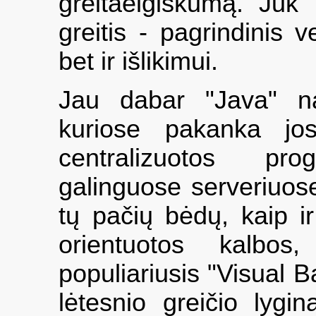
greitaeigiškumą. Ju
greitis - pagrindinis v
bet ir išlikimui.
Jau dabar "Java" na
kuriose pakanka jos
centralizuotos pr
galinguose serveriuose
tų pačių bėdų, kaip ir
orientuotos kalbos,
populiariusis "Visual B
lėtesnio greičio lyg