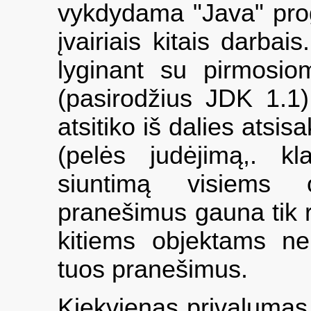
vykdydama "Java" prog
įvairiais kitais darbais
lyginant su pirmosiom
(pasirodžius JDK 1.1)
atsitiko iš dalies atsi
(pelės judėjimą,. kl
siuntimą visiems 
pranešimus gauna tik re
kitiems objektams nere
tuos pranešimus.
Kiekvienas privalumas 