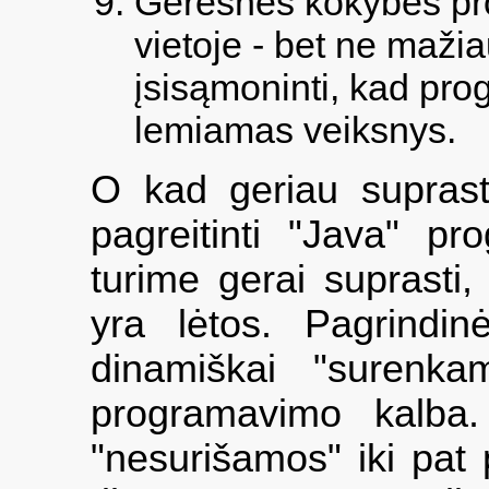
Geresnės kokybės pr
vietoje - bet ne maži
įsisąmoninti, kad pro
lemiamas veiksnys.
O kad geriau suprast
pagreitinti "Java" p
turime gerai suprasti
yra lėtos. Pagrindin
dinamiškai "surenkam
programavimo kalba.
"nesurišamos" iki pat