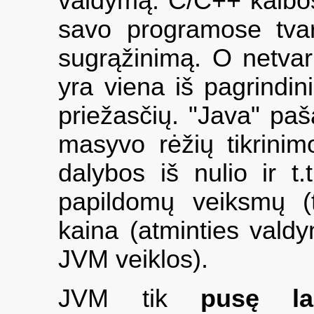
valdymą. C/C++ kalbos
savo programose tvark
sugrąžinimą. O netvar
yra viena iš pagrindi
priežasčių. "Java" paša
masyvo rėžių tikrinim
dalybos iš nulio ir t
papildomų veiksmų (t
kaina (atminties val
JVM veiklos).
JVM tik
pusę la