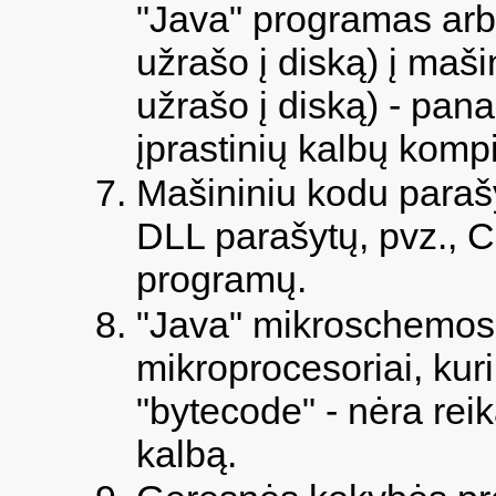
"Java" programas arba
užrašo į diską) į maši
užrašo į diską) - pana
įprastinių kalbų kompil
Mašininiu kodu paraš
DLL parašytų, pvz., C
programų.
"Java" mikroschemos.
mikroprocesoriai, ku
"bytecode" - nėra reika
kalbą.