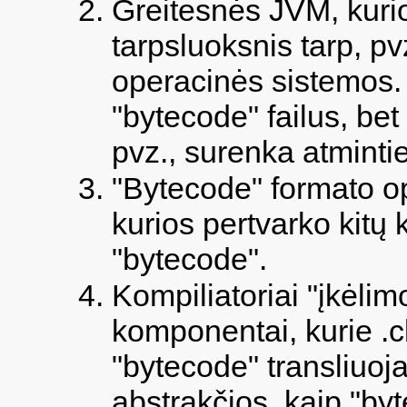
Greitesnės JVM, kuri
tarpsluoksnis tarp, p
operacinės sistemos. 
"bytecode" failus, bet 
pvz., surenka atmintie
"Bytecode" formato op
kurios pertvarko kitų 
"bytecode".
Kompiliatoriai "įkėli
komponentai, kurie .c
"bytecode" transliuoja
abstrakčios, kaip "by