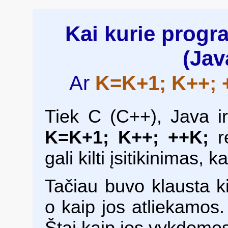
Kai kurie progr
(Jav
Ar
K=K+1; K++; 
Tiek C (C++), Java i
K=K+1; K++; ++K;
re
gali kilti įsitikinimas,
Tačiau buvo klausta ki
o kaip jos atliekamos. 