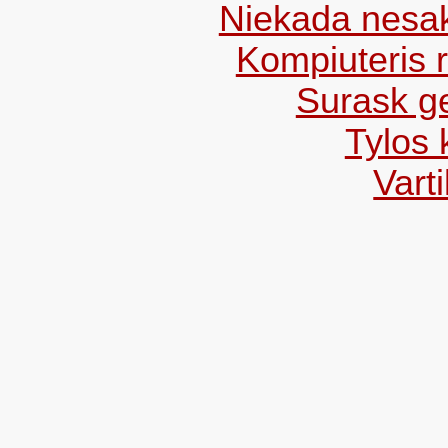
Niekada nesak
Kompiuteris 
Surask ge
Tylos 
Varti