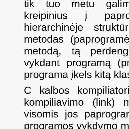
tik tuo metu galima
kreipinius į pap
hierarchinėje strukt
metodas (paprogramė
metodą, tą perdengi
vykdant programą (prio
programa įkels kitą kla
C kalbos kompiliatori
kompiliavimo (link)
visomis jos paprogra
programos vykdymo me