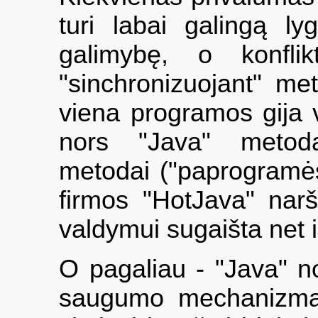
turi labai galingą l
galimybę, o konflik
"sinchronizuojant" met
viena programos gija v
nors "Java" metodą)
metodai ("paprogramė
firmos "HotJava" narš
valdymui sugaišta net 
O pagaliau - "Java" no
saugumo mechanizmas