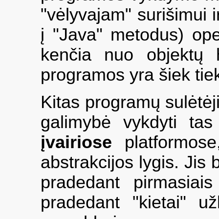
"vėlyvajam" surišimui 
į "Java" metodus) oper
kenčia nuo objektų h
programos yra šiek tie
Kitas programų sulėtėjim
galimybė vykdyti ta
įvairiose
platformose,
abstrakcijos lygis. Ji
pradedant pirmasiais
pradedant "kietai" 