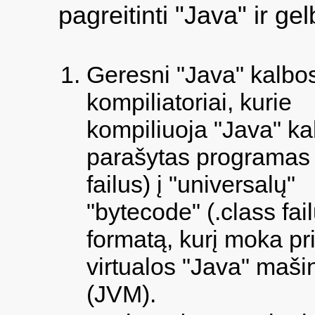
pagreitinti "Java" ir ge
Geresni "Java" kalbo
kompiliatoriai, kurie
kompiliuoja "Java" ka
parašytas programas 
failus) į "universalų"
"bytecode" (.class fai
formatą, kurį moka pri
virtualos "Java" maši
(JVM).