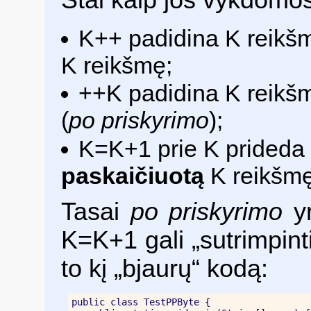
Štai kaip jos vykdomos
K++ padidina K reikšm
K reikšmę;
++K padidina K reikšm
(
po priskyrimo
);
K=K+1 prie K prideda 
paskaičiuotą
K reikšmę
Tasai
po priskyrimo
yr
K=K+1 gali „sutrimpint
to kį „bjaurų“ kodą:
public class TestPPByte {
