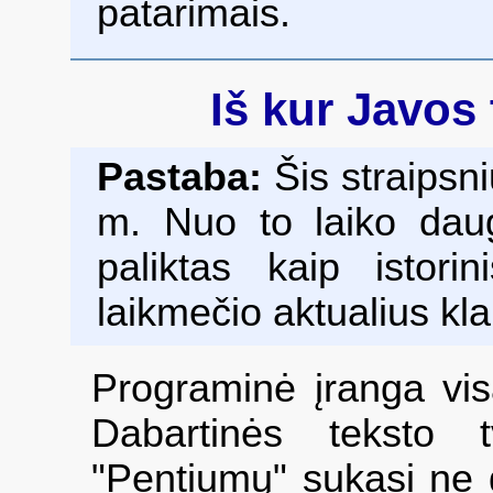
patarimais.
Iš kur Javos
Pastaba:
Šis straipsn
m. Nuo to laiko daug
paliktas kaip istorin
laikmečio aktualius kl
Programinė įranga visa
Dabartinės teksto 
"Pentiumų" sukasi ne gr