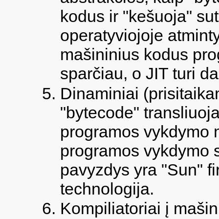
kodus ir "kešuoja" su
operatyviojoje atminty
mašininius kodus pr
sparčiau, o JIT turi
Dinaminiai (prisitaikan
"bytecode" transliuoj
programos vykdymo met
programos vykdymo sp
pavyzdys yra "Sun" f
technologija.
Kompiliatoriai į mašin