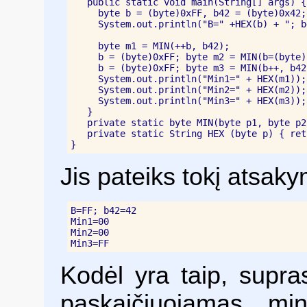
   public static void main(String[] args) {

     byte b = (byte)0xFF, b42 = (byte)0x42;

     System.out.println("B=" +HEX(b) + "; b
     byte m1 = MIN(++b, b42);

     b = (byte)0xFF; byte m2 = MIN(b=(byte)
     b = (byte)0xFF; byte m3 = MIN(b++, b42)
     System.out.println("Min1=" + HEX(m1));

     System.out.println("Min2=" + HEX(m2));

     System.out.println("Min3=" + HEX(m3));

   }

   private static byte MIN(byte p1, byte p2
   private static String HEX (byte p) { ret
Jis pateiks tokį atsak
B=FF; b42=42

Min1=00

Min2=00

Min3=FF
Kodėl yra taip, supra
paskaičiuojamas mi