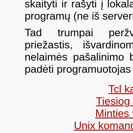
skaityti ir rašyti į lok
programų (ne iš serverio
Tad trumpai perž
priežastis, išvardin
nelaimės pašalinimo b
padėti programuotojas 
Tcl k
Tiesiog
Minties 
Unix komand