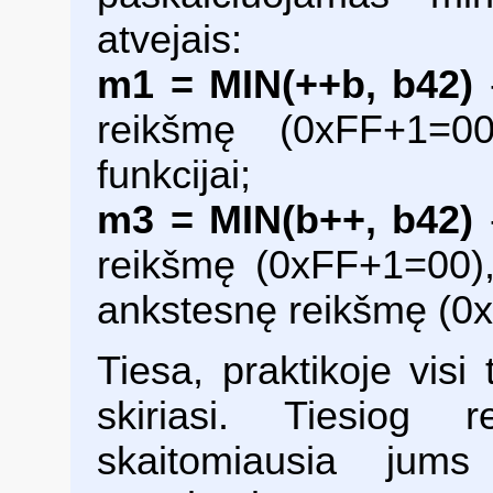
atvejais:
m1 = MIN(++b, b42)
-
reikšmę (0xFF+1=0
funkcijai;
m3 = MIN(b++, b42)
-
reikšmę (0xFF+1=00),
ankstesnę reikšmę (0x
Tiesa, praktikoje visi 
skiriasi. Tiesiog 
skaitomiausia jum