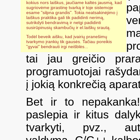
kokius nors laiškus, jaučiame kaltės jausmą, kad
p
sugriovėme įprastinę tvarką ir toje sistemoje
esame "silpna grandis". Tokia neatsakinėjimo į
v
laiškus praktika gali tik padidinti nerimą,
sutrikdyti bendravimą ir netgi padidinti
susirūpinusių skambučių ir el.laiškų srautą.
ma
Todėl beveik aišku, kad įvairių pranešimų
tvarkymo įrankių tik gausės. Tačiau poreikis
pr
"gyvai" bendrauti irgi neišblės...
tai jau greičio pra
programuotojai rašyda
į jokią konkrečią apara
Bet ir to nepakanka
paslepia ir kitus daly
tvarkyti, pvz., au