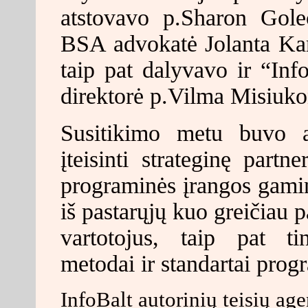
atstovavo p.Sharon Golec
BSA advokatė Jolanta Kam
taip pat dalyvavo ir “Info
direktorė p.Vilma Misiuko
Susitikimo metu buvo a
įteisinti strateginę partn
programinės įrangos gamin
iš pastarųjų kuo greičiau 
vartotojus, taip pat ti
metodai ir standartai prog
InfoBalt autorinių teisių age