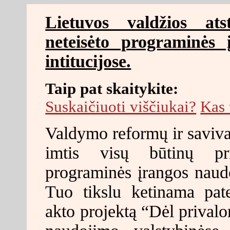
Lietuvos valdžios ats
neteisėto programinės 
intitucijose.
Taip pat skaitykite:
Suskaičiuoti viščiukai?
Kas 
Valdymo reformų ir savival
imtis visų būtinų pri
programinės įrangos naudo
Tuo tikslu ketinama pate
akto projektą “Dėl prival