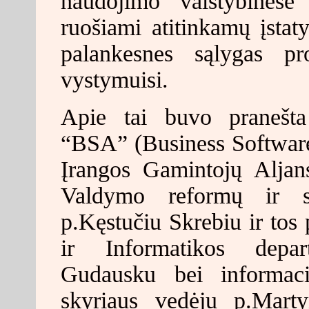
naudojimo valstybinėse 
ruošiami atitinkamų įstat
palankesnes sąlygas pro
vystymuisi.
Apie tai buvo pranešta
“BSA” (Business Software
Įrangos Gamintojų Aljan
Valdymo reformų ir sa
p.Kęstučiu Skrebiu ir tos 
ir Informatikos depa
Gudausku bei informacij
skyriaus vedėju p.Mart