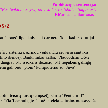
[
Publikacijos sentencija:
"
Pasitenkinimas yra, po visa ko, tik tobulas tingumas
".
Ričardas Haliburtonas ]
OS/2
Lotus" lipdukais - tai dar nereiškia, kad ir kitur jai
s šių sistemų pagrindu veikiančių serverių santykis
 katino dienos). Bankininkai kalba: "Naudodami OS/2
 daugiau NT iššoka iš dėžučių. NT nepakeis galingų
ena gali būti "ploni" kompiuteriai su "Java"
uoti į teismą luistų (chipset), skirtų "Pentium II"
 ir "Via Technologies" - už intelektualiosios nuosavybės