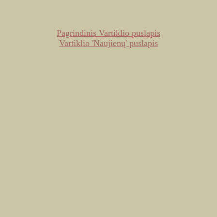
Pagrindinis Vartiklio puslapis
Vartiklio 'Naujienų' puslapis