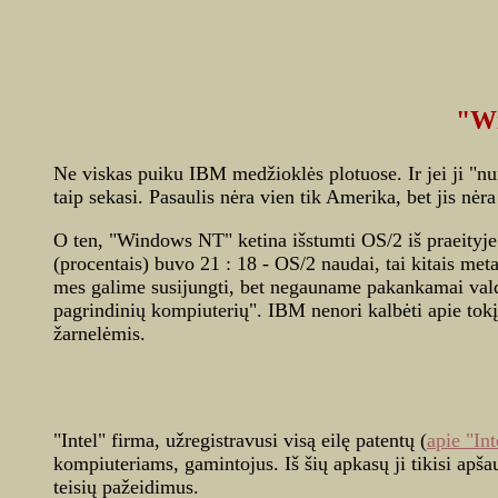
"Wi
Ne viskas puiku IBM medžioklės plotuose. Ir jei ji "nu
taip sekasi. Pasaulis nėra vien tik Amerika, bet jis nėra
O ten, "Windows NT" ketina išstumti OS/2 iš praeityje 
(procentais) buvo 21 : 18 - OS/2 naudai, tai kitais me
mes galime susijungti, bet negauname pakankamai val
pagrindinių kompiuterių". IBM nenori kalbėti apie tokį 
žarnelėmis.
"Intel" firma, užregistravusi visą eilę patentų (
apie "In
kompiuteriams, gamintojus. Iš šių apkasų ji tikisi apša
teisių pažeidimus.