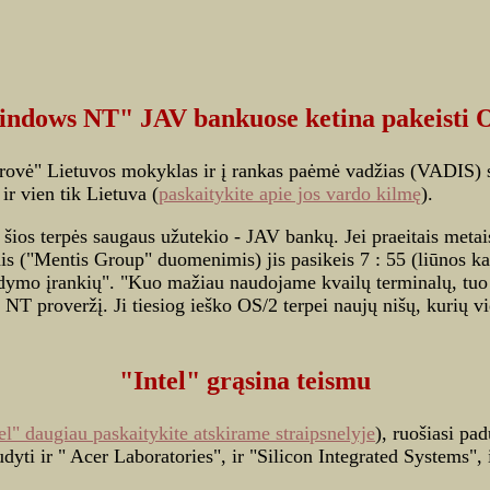
ndows NT" JAV bankuose ketina pakeisti 
rovė" Lietuvos mokyklas ir į rankas paėmė vadžias (VADIS) su "
 ir vien tik Lietuva (
paskaitykite apie jos vardo kilmę
).
šios terpės saugaus užutekio - JAV bankų. Jei praeitais metai
tais ("Mentis Group" duomenimis) jis pasikeis 7 : 55 (liūnos
dymo įrankių". "Kuo mažiau naudojame kvailų terminalų, tuo
NT proveržį. Ji tiesiog ieško OS/2 terpei naujų nišų, kurių vi
"Intel" grąsina teismu
tel" daugiau paskaitykite atskirame straipsnelyje
), ruošiasi pad
udyti ir " Acer Laboratories", ir "Silicon Integrated Systems",