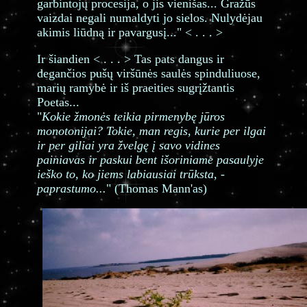
garbintojų procesija, o jis vienišas... Gražūs
vaizdai negali numaldyti jo sielos. Nulydėjau
akimis liūdną ir pavargusį..." < . . . >
Ir šiandien < . . . > Tas pats dangus ir
degančios pušų viršūnės saulės spinduliuose,
marių ramybė ir iš praeities sugrįžtantis
Poetas...
"
Kokie žmonės teikia pirmenybę jūros
monotonijai? Tokie, man regis, kurie per ilgai
ir per giliai yra žvelgę į savo vidines
painiavas ir paskui bent išoriniame pasaulyje
ieško to, ko jiems labiausiai trūksta, -
paprastumo...
" (Thomas Mann'as)