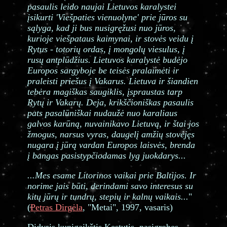
pasaulis leido naujai Lietuvos karalystei
įsikurti 'Viešpaties vienuolyne' prie jūros su
sąlyga, kad ji bus nusigręžusi nuo jūros,
kurioje viešpataus kaimynai, ir stovės veidu į
Rytus - totorių ordas, į mongolų viesulus, į
rusų antplūdžius. Lietuvos karalystė budėjo
Europos sargyboje be teisės pralaimėti ir
praleisti priešus į Vakarus. Lietuva ir šiandien
tebėra magiškas saugiklis, įspraustas tarp
Rytų ir Vakarų. Deja, krikščioniškas pasaulis
pats pasalūniškai nudaužė nuo karaliaus
galvos karūną, nuvainikavo Lietuvą, ir štai jos
žmogus, narsus vyras, daugelį amžių stovėjęs
nugara į jūrą vardan Europos laisvės, brenda
į bangas pasistypčiodamas lyg juokdarys...
...Mes esame Litorinos vaikai prie Baltijos. Ir
norime jais būti, derindami savo interesus su
kitų jūrų ir tundrų, stepių ir kalnų vaikais...
"
(
Petras Dirgėla
, "Metai", 1997, vasaris)