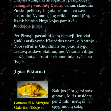
Didysis kunigaikštis Kęstutis, pasigrobęs
palangiškę vaidilutę Birutę
, vaikus skandino
Pinsko pelkėse; Jogaila primindavo savo
pusbroliui Vytautui, jog reikia atgauti jūrą, bet
šis tik baltojo žirgo kojas pamirkė ...
Juodojoje jūroje.
Per Pirmąjį pasaulinį karą narsieji lietuviai
ginklu atsikovojo Klaipėdos uostą, o Antrojo -
Roosvell'as ir Churchill'is be jokių išlygų
Lietuvą atidavė Stalinui, nes Vakarus viliojo
neužšąlantys uostai ir ekonominiai ryšiai su
Rytais.
(Ignas Pikturna)
Baltijos jūra garsi savo
gintaru, kuris susidarė
per 2 mln. metų iš
Gintaras iš K.Mizgirio
spygliuočių sakų,
Galerijos Nidoje su