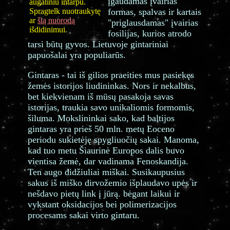
įgaudamas įvairias
augaliniu intarpu.
Spragtelk nuotraukytę
formas, spalvas ir kartais
ar
šią nuorodą
"priglausdamas" įvairias
išdidinimui.
fosilijas, kurios atrodo
tarsi būtų gyvos. Lietuvoje gintariniai
papuošalai yra populiarūs.
Gintaras - tai iš gilios praeities mus pasiekęs
žemės istorijos liudininkas. Nors ir nekalbus,
bet kiekvienam iš mūsų pasakoja savas
istorijas, traukia savo unikaliomis formomis,
šiluma. Mokslininkai sako, kad baltijos
gintaras yra prieš 50 mln. metų Eoceno
periodu sukietėję spygliuočių sakai. Manoma,
kad tuo metu Šiaurinė Europos dalis buvo
vientisa žemė, dar vadinama Fenoskandija.
Ten augo didžiuliai miškai. Susikaupusius
sakus iš miško dirvožemio išplaudavo upės ir
nešdavo pietų link į jūrą. bėgant laikui ir
vykstant oksidacijos bei polimerizacijos
procesams sakai virto gintaru.