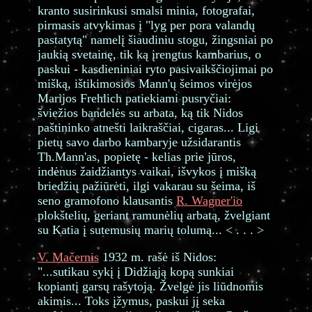
kranto susirinkusi smalsi minia, fotografai,
pirmasis atvykimas į "lyg per pora valandų
pastatytą" namelį šiaudiniu stogu, žingsniai po
jaukią svetainę, tik ką įrengtus kambarius, o
paskui - kasdieniniai ryto pasivaikščiojimai po
mišką, ištikimosios Mann'ų šeimos virėjos
Marijos Frehlich patiekiami pusryčiai:
šviežios bandelės su arbata, ką tik Nidos
paštininko atnešti laikraščiai, cigaras... Ligi
pietų savo darbo kambaryje užsidarantis
Th.Mann'as, popietę - kelias prie jūros,
indėnus žaidžiantys vaikai, išvykos į mišką
briedžių pažiūrėti, ilgi vakarau su šeima, iš
seno gramofono klausantis
R. Wagner'io
plokštelių, geriant ramunėlių arbatą, žvelgiant
su Katia į sutemusių marių tolumą... < . . . >
V. Mačernis
1932 m. rašė iš Nidos:
"...sutikau sykį į Didžiąją kopą sunkiai
kopiantį garsų rašytoją. Žvelgė jis liūdnomis
akimis... Toks įžymus, paskui jį seka