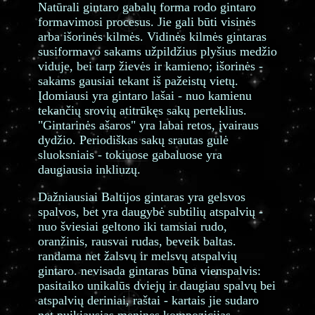
Natūrali gintaro gabalų forma rodo gintaro
formavimosi procesus. Jie gali būti visinės
arba išorinės kilmės. Vidinės kilmės gintaras
susiformavo sakams užpildžius plyšius medžio
viduje, bei tarp žievės ir kamieno; išorinės -
sakams gausiai tekant iš pažeistų vietų.
Įdomiausi yra gintaro lašai - nuo kamienu
tekančių srovių atitrūkęs sakų perteklius.
"Gintarinės ašaros" yra labai retos, įvairaus
dydžio. Periodiškas sakų srautas gulė
sluoksniais - tokiuose gabaluose yra
daugiausia inkliuzų.
Dažniausiai Baltijos gintaras yra gelsvos
spalvos, bet yra daugybė subtilių atspalvių -
nuo šviesiai geltono iki tamsiai rudo,
oranžinis, rausvai rudas, beveik baltas.
randama net žalsvų ir melsvų atspalvių
gintaro. nevisada gintaras būna vienspalvis:
pasitaiko unikalūs dviejų ir daugiau spalvų bei
atspalvių deriniai, raštai - kartais jie sudaro