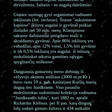
dirvožemiu, žaliasis - su augalų dalelėmis.
Gintare sustingę gyvi organizmai vadinami
inkliuzais (lot.
inclusus
). Šiuose "auksiniuose
kapuose" įkliuvę augalai ir gyvūnai puikiai
išsilaikė net 50 mln. metų. Klampiuose
sakuose dažniausiai įstrigdavo maži ir
skraidantys gyvūnai. Apie 86% inkliuzų yra
vabzdžiai, apie 12% vorai, 1,5% kiti gyvūnai
ir tik 0,5% inkliuzų yra augalai. iš inliuzų
mokslininkai atkuria gamtines sąlygas
spygliuočių miškuose.
Daugiausia gintarinių meno dirbinių iš
vėlyvojo akmens amžiaus (3000 m.pr.Kr.)
buvo rasta 19 a. pab. kasinėjant Kuršių marių
dugną ties Juodkrante. Viso pasaulio
mokslininkus sudominusi kolekcija vadinama
"Juodkrantės lobiu", kuri 1882 m. aprašė
Richardas Klebsas. per II pas. karą dingusį
lobį sudarė gintaro žaliava ir 434 unikalūs