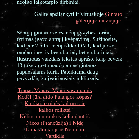
neolito laikotarpio dirbiniai.
Galite apsilankyti ir virtualioje
Gintaro
galerijoje-muziejuje
.
Senųjų gintaruose esančių gyvybės formų
tyrimas įgavo antrąjį kvėpavimą. Sužinosite,
kad per 2 mln. metų išliko DNR, kad juose
randami ne tik bestuburiai, bet stuburiniai.
Ilustruotas vaizdais tekstas aprašo, kaip beveik
13 tūkst. metų naudojamas gintaras
papuošalams kurti. Pateikiama daug
pavyzdžių su įvairiausiais inkliuzais.
Tomas Manas. Mano vasarnamis
Kodėl jūra ardo Palangos kopas?
Kuršiai: etninės kultūros ir
kalbos reliktai
Kelios nuotraukos keliaujant iš
Nicos (Prancūzija) į Nidą
Dubakloniai prie Nemuno
Vartiklis