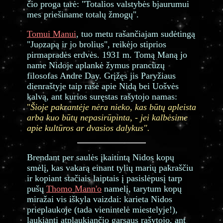
čio proga tarė: "Totalios valstybės bjaurumui
mes priešiname totalų žmogų".
Tomui Manui
, tuo metu rašančiajam sudėtingą
"Juozapą ir jo brolius", reikėjo stiprios
pirmapradės erdvės. 1931 m. Tomą Maną jo
name Nidoje aplankė žymus prancūzų
filosofas Andre Day. Grįžęs jis Paryžiaus
dienraštyje taip rašė apie Nidą bei Uošvės
kalvą, ant kurios suręstas rašytojo namas:
"
Šioje pakrantėje nėra nieko, kas būtų apleista
arba kuo būtų nepasirūpinta, - jei kalbėsime
apie kultūros ar dvasios dalykus".
Brendant per saulės įkaitintą Nidos kopų
smėlį, kas vakarą einant tylių marių pakraščiu
ir kopiant stačiais laiptais į pasislėpusį tarp
pušų
Thomo Mann'o
namelį, tarytum kopų
miražai vis iškyla vaizdai: karieta Nidos
prieplaukoje (tada vienintelė miestelyje!),
laukianti atplaukiančio garsaus rašytojo, ant