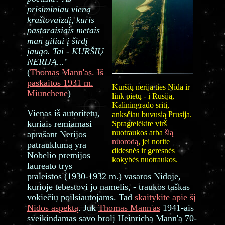
prisiminiau vieną
kraštovaizdį, kuris
pastaraisiais metais
man giliai į širdį
įaugo. Tai - KURŠIŲ
NERIJA...
"
(
Thomas Mann'as. Iš
paskaitos 1931 m.
Kuršių nerija ties Nida ir
Miunchene
)
link pietų - į Rusiją,
Kaliningrado sritį,
Vienas iš autoritetų,
anksčiau buvusią Prusija.
kuriais remiamasi
Spragtelėkite virš
nuotraukos arba
šią
aprašant Nerijos
nuorodą
, jei norite
patrauklumą yra
didesnės ir geresnės
Nobelio premijos
kokybės nuotraukos.
laureato trys
praleistos (1930-1932 m.) vasaros Nidoje,
kurioje tebestovi jo namelis, - traukos taškas
vokiečių poilsiautojams. Tad
skaitykite apie šį
Nidos aspektą
. Juk
Thomas Mann'as
1941-ais
sveikindamas savo brolį Heinrichą Mann'ą 70-