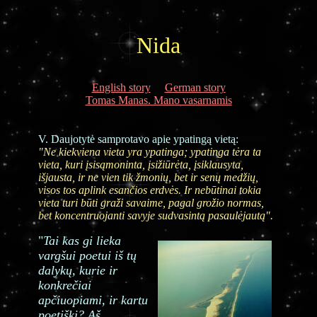
Nida
English story
German story
Tomas Manas. Mano vasarnamis
V. Daujotytė samprotavo apie ypatingą vietą:
"Ne kiekviena vieta yra ypatinga; ypatinga tėra ta
vieta, kuri įsisąmoninta, įsižiūrėta, įsiklausyta,
išjausta, ir ne vien tik žmonių, bet ir senų medžių,
visos tos aplink esančios erdvės. Ir nebūtinai tokia
vieta turi būti graži savaime, pagal grožio normas,
bet koncentruojanti savyje sudvasintą pasaulėjautą".
"
Tai kas gi lieka
vargšui poetui iš tų
dalykų, kurie ir
konkrečiai
apčiuopiami, ir kartu
poetiški? Aš