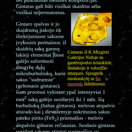
net puikiausias menines kompozicijas.
Gintaras gali būti visiškai skaidrus arba
visiškai nepermatomas.
Gintaro spalvas ir jo
skaidrumą įtakojo tik
ištekėjusiuose sakuose
įvykusios permainos: iš
skaidrių sakų garavę
Gintaras iš K.Mizgirio
lakieji elementai juose
Galerijos Nidoje su
galėjo suformuoti
gasteropodos kriauklele,
daugybę dujų
šimtakoju ir vabzdžio
mikroburbuliukų, kurie
intarpais. Spragtelk
nuotraukytę ar
šią
sakus "sudrumstė"
nuorodą
išdidinimui.
(geltonasis gintaras);
šiam procesui vykstant ypač intensyviai 1
2
mm
sakų galėjo susidaryti iki 1 mln. šių
burbuliukų (baltas gintaras). melsvas atspalvis
atsirado kai į dirvožemyje nukritusius sakus
pateko pirito (FeS
) priemaišos - melsvo
2
atspalvio gintaras rečiausias. Juodasis gintaras
susidarė sakams stipriai susimaišius su