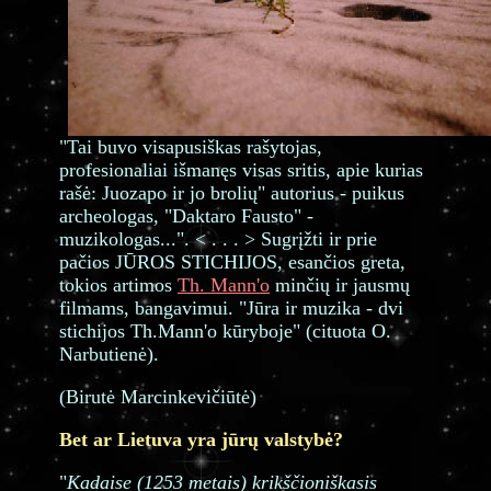
"Tai buvo visapusiškas rašytojas,
profesionaliai išmanęs visas sritis, apie kurias
rašė: Juozapo ir jo brolių" autorius - puikus
archeologas, "Daktaro Fausto" -
muzikologas...". < . . . > Sugrįžti ir prie
pačios JŪROS STICHIJOS, esančios greta,
tokios artimos
Th. Mann'o
minčių ir jausmų
filmams, bangavimui. "Jūra ir muzika - dvi
stichijos Th.Mann'o kūryboje" (cituota O.
Narbutienė).
(Birutė Marcinkevičiūtė)
Bet ar Lietuva yra jūrų valstybė?
"
Kadaise (1253 metais) krikščioniškasis