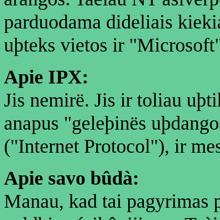
parduodama dideliais kiekia
uþteks vietos ir "Microsoft"
Apie IPX:
Jis nemirë. Jis ir toliau uþt
anapus "geleþinës uþdangos
("Internet Protocol"), ir me
Apie savo bûdà:
Manau, kad tai pagyrimas pa