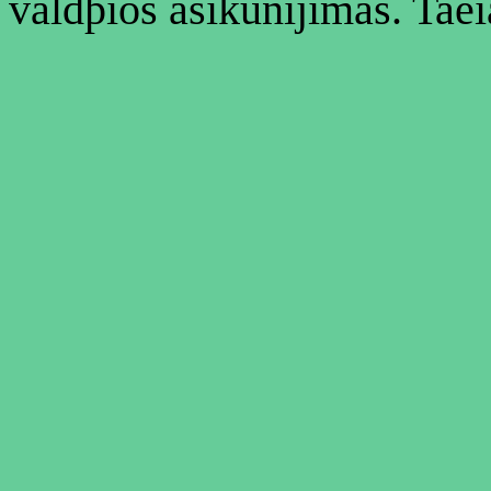
valdþios ásikûnijimas. Taè