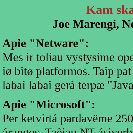
Kam ska
Joe Marengi, No
Apie "Netware":
Mes ir toliau vystysime op
iø bitø platformos. Taip pat
labai labai gerà terpæ "Ja
Apie "Microsoft":
Per ketvirtá pardavëme 250
árangos. Taèiau NT ásiverþë 