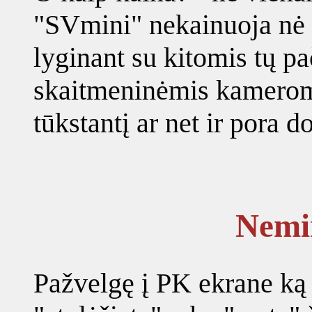
"SVmini" nekainuoja nė 5
lyginant su kitomis tų pa
skaitmeninėmis kamerom
tūkstantį ar net ir pora do
Nemir
Pažvelgę į PK ekrane ką ti