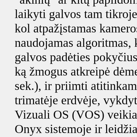
laikyti galvos tam tikroj
kol atpažįstamas kameros
naudojamas algoritmas, 
galvos padėties pokyčius.
ką žmogus atkreipė dėmes
sek.), ir priimti atitink
trimatėje erdvėje, vykdyt
Vizuali OS (VOS) veikia
Onyx sistemoje ir leidži