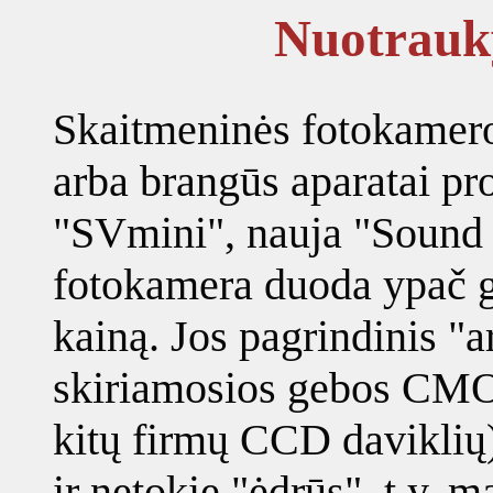
Nuotrauky
Skaitmeninės fotokamero
arba brangūs aparatai pr
"SVmini", nauja "Sound 
fotokamera duoda ypač g
kainą. Jos pagrindinis "a
skiriamosios gebos CMOS
kitų firmų CCD daviklių),
ir netokie "ėdrūs", t.y. 