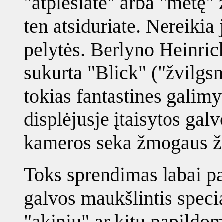
"atplėšiate" arba "metę" 
ten atsiduriate. Nereikia 
pelytės. Berlyno Heinric
sukurta "Blick" ("žvilgsni
tokias fantastines galim
displėjusje įtaisytos gal
kameros seka žmogaus žv
Toks sprendimas labai pa
galvos maukšlintis speci
"akinių" ar kitų papildom