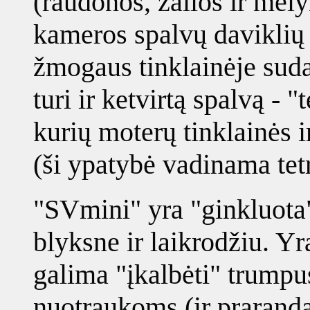
(raudonos, žalios ir mėly
kameros spalvų daviklių 
žmogaus tinklainėje sud
turi ir ketvirtą spalvą - 
kurių moterų tinklainės i
(ši ypatybė vadinama te
"SVmini" yra "ginkluota"
blyksne ir laikrodžiu. Yr
galima "įkalbėti" trum
nuotraukoms (ir prarandan