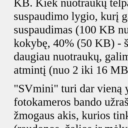
KB. Kiek nuotraukų telp
suspaudimo lygio, kurį g
suspaudimas (100 KB nu
kokybę, 40% (50 KB) - šį
daugiau nuotraukų, galim
atmintį (nuo 2 iki 16 MB
"SVmini" turi dar vieną
fotokameros bando užrašy
žmogaus akis, kurios tink