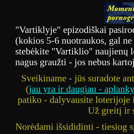
"Vartiklyje" epizodiškai pasir
(kokios 5-6 nuotraukos, gal ne v
stebėkite "Vartiklio" naujienų le
nagus graužti - jos nebus kart
Sveikiname - jūs suradote ant
(
jau yra ir daugiau - aplanky
patiko - dalyvausite loterijoje
Už greitį i
Norėdami išsididinti - tiesiog 