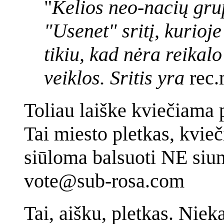
"
Kelios neo-nacių gru
"Usenet" sritį, kurioje
tikiu, kad nėra reikalo 
veiklos. Sritis yra
rec.
Toliau laiške kviečiama 
Tai miesto pletkas, kvieči
siūloma balsuoti NE siun
vote@sub-rosa.com
Tai, aišku, pletkas. Nieka