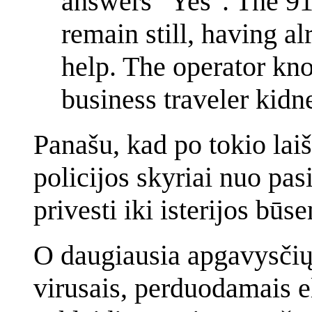
answers "Yes". The 911
remain still, having a
help. The operator kno
business traveler kidn
Panašu, kad po tokio lai
policijos skyriai nuo pa
privesti iki isterijos būse
O daugiausia apgavysčių 
virusais, perduodamais el