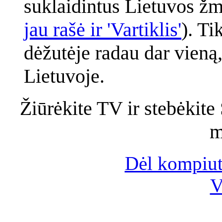
suklaidintus Lietuvos žm
jau rašė ir 'Vartiklis'
). Ti
dėžutėje radau dar vieną,
Lietuvoje.
Žiūrėkite TV ir stebėkite
m
Dėl kompiut
V