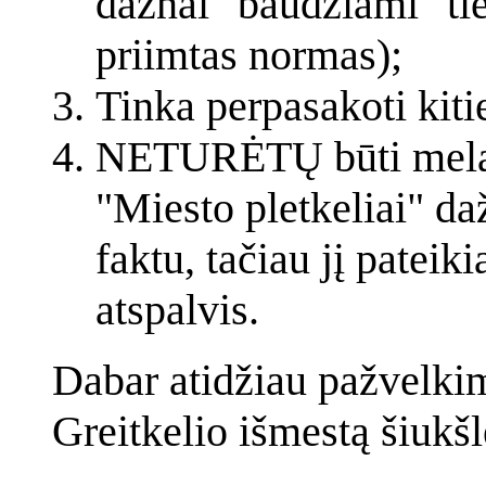
dažnai "baudžiami" ti
priimtas normas);
Tinka perpasakoti kit
NETURĖTŲ būti melas,
"Miesto pletkeliai" da
faktu, tačiau jį pateik
atspalvis.
Dabar atidžiau pažvelkim
Greitkelio išmestą šiukšl