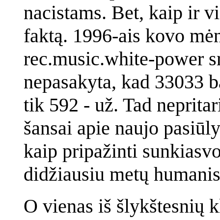
nacistams. Bet, kaip ir vi
faktą. 1996-ais kovo mėn
rec.music.white-power sr
nepasakyta, kad 33033 bal
tik 592 - už. Tad neprita
šansai apie naujo pasiūl
kaip pripažinti sunkiasv
didžiausiu metų humanis
O vienas iš šlykštesnių k