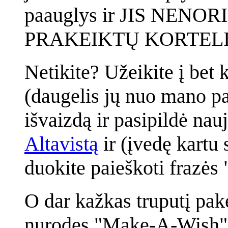
paauglys ir JIS NEN
PRAKEIKTŲ KORTELI
Netikite? Užeikite į bet 
(daugelis jų nuo mano pa
išvaizdą ir pasipildė na
Altavistą
ir (įvedę kartu
duokite paieškoti frazės
O dar kažkas truputį pak
nurodęs "Make-A-Wish" 