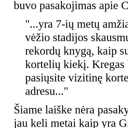
buvo pasakojimas apie C
"...yra 7-ių metų amži
vėžio stadijos skausmu
rekordų knygą, kaip su
kortelių kiekį. Kregas
pasiųsite vizitinę kor
adresu..."
Šiame laiške nėra pasaky
jau keli metai kaip yra G