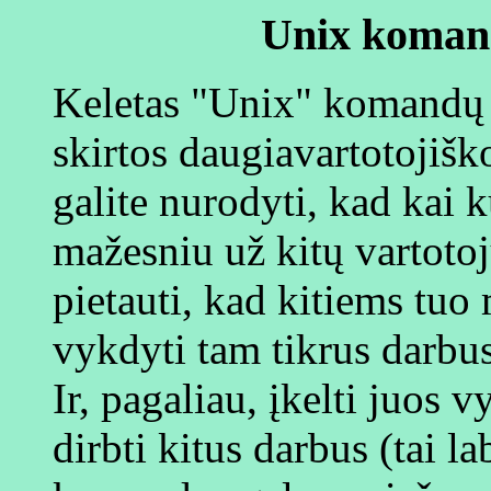
Unix koman
Keletas "Unix" komandų y
skirtos daugiavartotojiško
galite nurodyti, kad kai 
mažesniu už kitų vartotojų
pietauti, kad kitiems tuo
vykdyti tam tikrus darbus
Ir, pagaliau, įkelti juos
dirbti kitus darbus (tai la