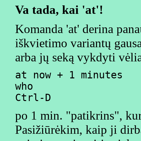
Va tada, kai 'at'!
Komanda 'at' derina pan
iškvietimo variantų gaus
arba jų seką vykdyti vėli
at now + 1 minutes
who
Ctrl-D
po 1 min. "patikrins", kur
Pasižiūrėkim, kaip ji dir