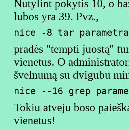
Nutylint pokytis 10, o b
lubos yra 39. Pvz.,
nice -8 tar parametra
pradės "tempti juostą" t
vienetus. O administrator
švelnumą su dvigubu minu
nice --16 grep parame
Tokiu atveju boso paieška
vienetus!