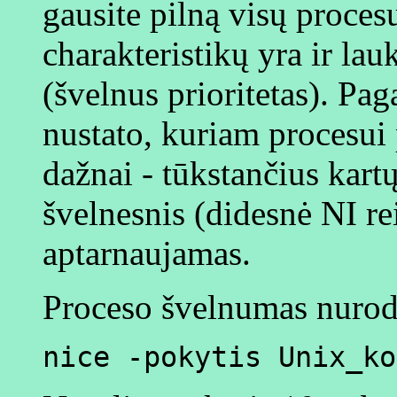
gausite pilną visų proces
charakteristikų yra ir lau
(švelnus prioritetas). Pag
nustato, kuriam procesui 
dažnai - tūkstančius kart
švelnesnis (didesnė NI re
aptarnaujamas.
Proceso švelnumas nurodo
nice -pokytis Unix_ko