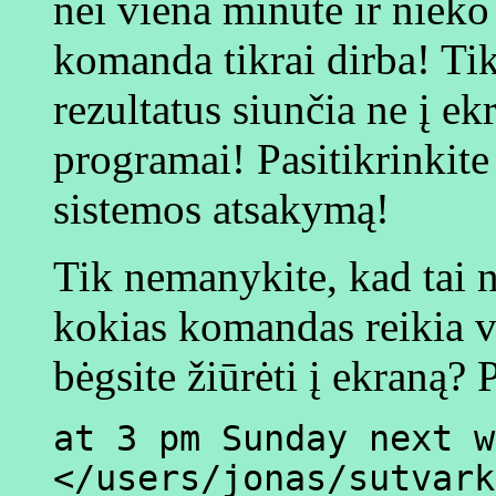
nei viena minutė ir nieko
komanda tikrai dirba! Ti
rezultatus siunčia ne į ek
programai! Pasitikrinkite 
sistemos atsakymą!
Tik nemanykite, kad tai n
kokias komandas reikia vy
bėgsite žiūrėti į ekraną? 
at 3 pm Sunday next w
</users/jonas/sutvark