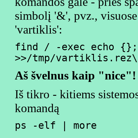
komandos gale - prieš spa
simbolį '&', pvz., visuose
'vartiklis':
find / -exec echo {};
>>/tmp/vartiklis.rez\
Aš švelnus kaip "nice"!
Iš tikro - kitiems sistem
komandą
ps -elf | more