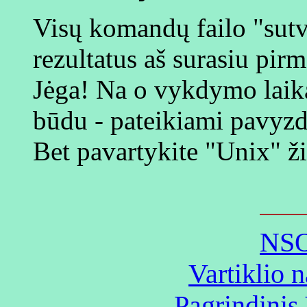
Visų komandų failo "sut
rezultatus aš surasiu pir
Jėga! Na o vykdymo laiką
būdu - pateikiami pavyzd
Bet pavartykite "Unix" ž
NSO
Vartiklio 
Pagrindinis 