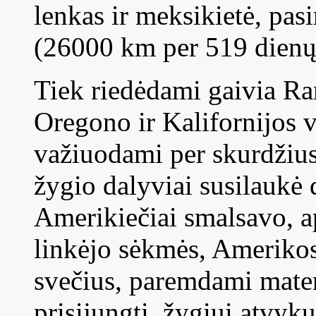
lenkas ir meksikietė, pasi
(26000 km per 519 dienų
Tiek riedėdami gaivia R
Oregono ir Kalifornijos v
važiuodami per skurdžius
žygio dalyviai susilaukė
Amerikiečiai smalsavo, a
linkėjo sėkmės, Amerikos 
svečius, paremdami materi
prisijungti, žygiui atvyk