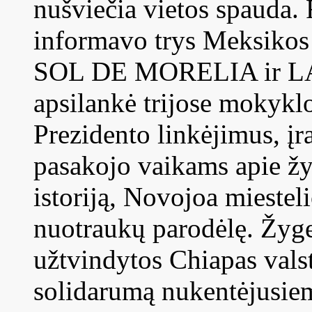
nušviečia vietos spauda. 
informavo trys Meksikos
SOL DE MORELIA ir LA 
apsilankė trijose mokykl
Prezidento linkėjimus, įr
pasakojo vaikams apie žyg
istoriją, Novojoa miestel
nuotraukų parodėlę. Žygei
užtvindytos Chiapas vals
solidarumą nukentėjusie