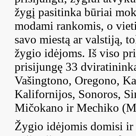
žygį pasitinka būriai mok
modami rankomis, o vietin
savo miestą ar valstiją, 
žygio idėjoms. Iš viso pr
prisijungę 33 dviratininka
Vašingtono, Oregono, Kal
Kalifornijos, Sonoros, Si
Mičokano ir Mechiko (Me
Žygio idėjomis domisi ir 