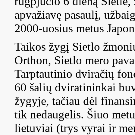
rugpjūčio 6 dieną Sietle, 
apvažiavę pasaulį, užbaig
2000-uosius metus Japoni
Taikos žygį Sietlo žmoni
Orthon, Sietlo mero pava
Tarptautinio dviračių fo
60 šalių dviratininkai bu
žygyje, tačiau dėl finans
tik nedaugelis. Šiuo met
lietuviai (trys vyrai ir me