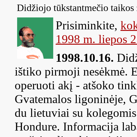
Didžiojo tūkstantmečio taikos
Prisiminkite,
kok
1998 m. liepos 2
1998.10.16.
Didž
ištiko pirmoji nesėkmė. E
operuoti akį - atšoko tink
Gvatemalos ligoninėje, Go
du lietuviai su kolegomis 
Hondure. Informacija laba