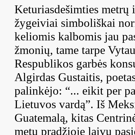
Keturiasdešimties metrų i
žygeiviai simboliškai nor
keliomis kalbomis jau pas
žmonių, tame tarpe Vyta
Respublikos garbės konsu
Algirdas Gustaitis, poeta
palinkėjo: “... eikit per pa
Lietuvos vardą”. Iš Meksi
Guatemalą, kitas Centrinė
metų pradžioje laivu pasi