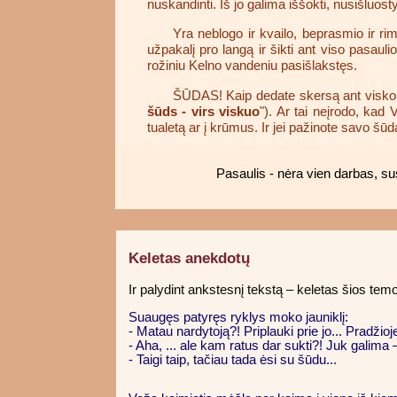
nuskandinti. Iš jo galima iššokti, nusišluost
Yra neblogo ir kvailo, beprasmio ir rim
užpakalį pro langą ir šikti ant viso pasauli
rožiniu Kelno vandeniu pasišlakstęs.
ŠŪDAS! Kaip dedate skersą ant visko p
šūds - virs viskuo
"). Ar tai neįrodo, kad 
tualetą ar į krūmus. Ir jei pažinote savo šūd
Pasaulis - nėra vien darbas, s
Keletas anekdotų
Ir palydint ankstesnį tekstą – keletas šios tem
Suaugęs patyręs ryklys moko jauniklį:
- Matau nardytoją?! Priplauki prie jo... Pradžioje
- Aha, ... ale kam ratus dar sukti?! Juk galima –
- Taigi taip, tačiau tada ėsi su šūdu...