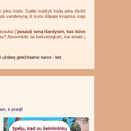
 jokio šūdo. Galite maišyti šūdą arba iškišti
 šūdo vandenyną iš kurio išlipate kvapnus kaip
auliui ("
pasaulį seną išardysim, kas būvo
? Atsiminkite tai kiekvienąkart, kai einate į
ė uždarę geležiniame narve - bet
m, ir prariji!