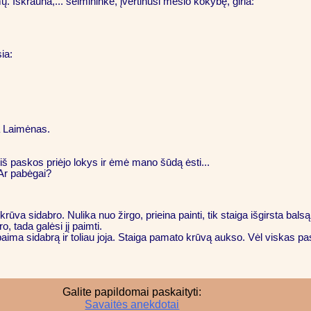
. Iškrauna,... šeimininkė, įvertinusi mėšlo kokybę, giria:
ia:
a Laimėnas.
o iš paskos priėjo lokys ir ėmė mano šūdą ėsti...
 Ar pabėgai?
rūva sidabro. Nulika nuo žirgo, prieina painti, tik staiga išgirsta balsą
ro, tada galėsi jį paimti.
paima sidabrą ir toliau joja. Staiga pamato krūvą aukso. Vėl viskas pas
Galite papildomai paskaityti:
Savaitės anekdotai