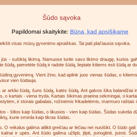
Šūdo sąvoka
Papildomai skaitykite:
Būna, kad apsišikame
šreikšti visas mūsų gyvenimo apraiškas. Tai pati plačiausia sąvoka.
o jūs - sušiktą likimą. Namuose turite savo likimo draugę, kurios galv
 šūdą, pametėte šūdą ir radote šūdą, liepiate kitiems ėsti šūdą ar dv
i šūdiną gyvenimą. Vieni žino, kad aplink juos vienas šūdas, o kitiem
visur vien šūdauja.
 ar arklio šūdą, šuns šūdą, katės šūdą. Ant galvos šika balandžiai 
s, o kartais - viena tryda. Kartais šikimas praeina sėkmingai, o karta
uostytėm, ir storais gabalais, rožinėmis frikadelėmis, marmuro raštais
tos - šiltos kaip šūdas, o likusios - vien kaip šūdas. Šūdas sukelia 
ktų, kurie smirda kaip tikras šūdas.
O reikalus galima atlikti greičiau ar lėčiau nei nusišikt. O šūdo gali 
ai ir upės. Ant šūdo galima užlipti, įlipti, įsirioglinti, įsėsti. Šūda