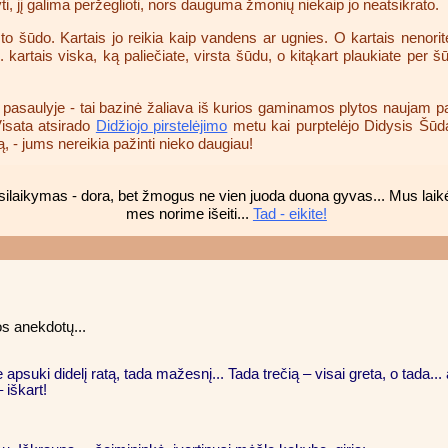
yti, jį galima peržeglioti, nors dauguma žmonių niekaip jo neatsikrato.
to šūdo. Kartais jo reikia kaip vandens ar ugnies. O kartais nenorite
o. kartais viska, ką paliečiate, virsta šūdu, o kitąkart plaukiate per
asaulyje - tai bazinė žaliava iš kurios gaminamos plytos naujam pas
Visata atsirado
Didžiojo pirstelėjimo
metu kai purptelėjo Didysis Šūdas
ą, - jums nereikia pažinti nieko daugiau!
usilaikymas - dora, bet žmogus ne vien juoda duona gyvas... Mus laik
mes norime išeiti...
Tad - eikite!
os anekdotų...
 apsuki didelį ratą, tada mažesnį... Tada trečią – visai greta, o tada... a
 iškart!