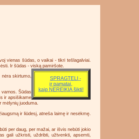
oj vienas šūdas, o vaikai - tikri tešlagalviai.
ėsti. Ir šūdas - viską pamiršote.
s nėra skirtumo,
SPRAGTELI -
ir pamatai,
kaip NEREIKIA šikti!
ir varnos. Šūdas
is ir apsišikame
 ir mėlynių juoduma.
džiaugsmą ir liūdesį, atneša laimę ir nesėkmę.
būti per daug, per mažai, ar išvis nebūti jokio
s gali užkristi, uždribti, užtvenkti, apsemti,