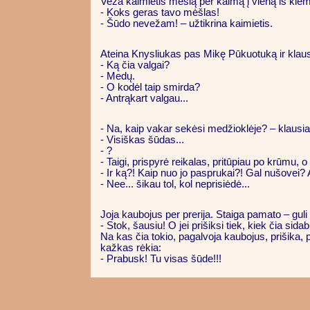
Veža kaimietis mėšlą per kaimą į vieną iš kiemų
- Koks geras tavo mėšlas!
- Šūdo nevežam! – užtikrina kaimietis.
Ateina Knysliukas pas Mikę Pūkuotuką ir klaus
- Ką čia valgai?
- Medų.
- O kodėl taip smirda?
- Antrąkart valgau...
- Na, kaip vakar sekėsi medžioklėje? – klausi
- Visiškas šūdas...
- ?
- Taigi, prispyrė reikalas, pritūpiau po krūmu, 
- Ir ką?! Kaip nuo jo pasprukai?! Gal nušovei?
- Nee... šikau tol, kol neprisiėdė...
Joja kaubojus per prerija. Staiga pamato – guli k
- Stok, šausiu! O jei prišiksi tiek, kiek čia sidab
Na kas čia tokio, pagalvoja kaubojus, prišika, 
kažkas rėkia:
- Prabusk! Tu visas šūde!!!