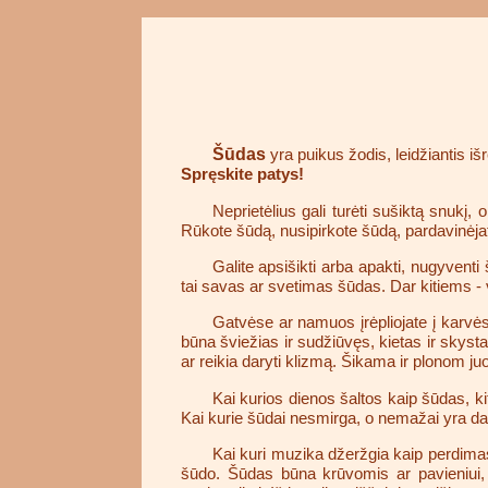
Šūdas
yra puikus žodis, leidžiantis i
Spręskite patys!
Neprietėlius gali turėti sušiktą snukį, 
Rūkote šūdą, nusipirkote šūdą, pardavinėjate
Galite apsišikti arba apakti, nugyvent
tai savas ar svetimas šūdas. Dar kitiems - 
Gatvėse ar namuos įrėpliojate į karvės
būna šviežias ir sudžiūvęs, kietas ir skysta
ar reikia daryti klizmą. Šikama ir plonom j
Kai kurios dienos šaltos kaip šūdas, ki
Kai kurie šūdai nesmirga, o nemažai yra dai
Kai kuri muzika džeržgia kaip perdimas. 
šūdo. Šūdas būna krūvomis ar pavieniui, kaln