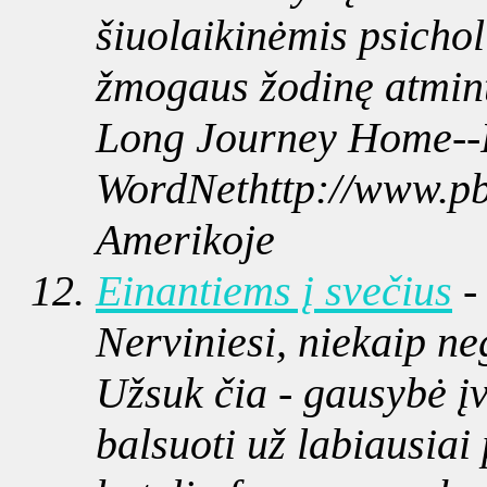
šiuolaikinėmis psichol
žmogaus žodinę atmintį
Long Journey Home--P
WordNethttp://www.pb
Amerikoje
Einantiems į svečius
-
Nerviniesi, niekaip neg
Užsuk čia - gausybė įv
balsuoti už labiausiai 