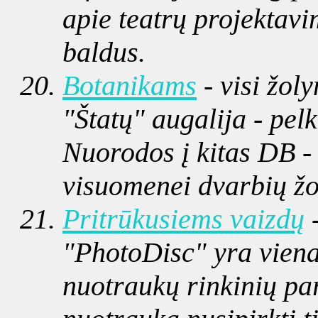
apie teatrų projektavi
baldus.
Botanikams
- visi žoly
"Štatų" augalija - pelk
Nuorodos į kitas DB -
visuomenei dvarbių žo
Pritrūkusiems vaizdų
-
"PhotoDisc" yra vie
nuotraukų rinkinių par