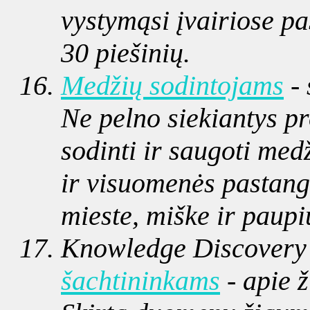
vystymąsi įvairiose pas
30 piešinių.
Medžių sodintojams
- 
Ne pelno siekiantys pr
sodinti ir saugoti med
ir visuomenės pastan
mieste, miške ir paupi
Knowledge Discovery
šachtininkams
- apie ž