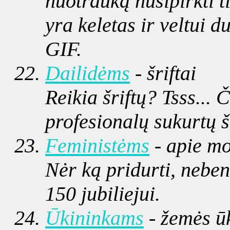
nuotrauką nusipirkti ti
yra keletas ir veltui 
GIF.
Dailidėms
- šriftai
Reikia šriftų? Tsss... 
profesionalų sukurtų šri
Feministėms
- apie mo
Nėr ką pridurti, neben
150 jubiliejui.
Ūkininkams
- žemės ūk