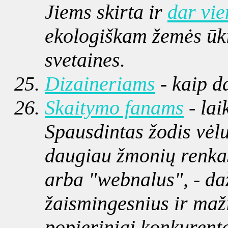
Jiems skirta ir
dar vie
ekologiškam žemės ūki
svetaines.
Dizaineriams
- kaip da
Skaitymo fanams
- lai
Spausdintas žodis vėl
daugiau žmonių renkas
arba "webnalus", - da
žaismingesnius ir maž
popieriniai konkurenta