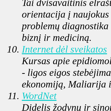
Tai dvisavaitinis elrašt
orientacija į naujokus
problemų diagnostika i
biznį ir mediciną.
Internet dėl sveikatos
Kursas apie epidiomol
- ligos eigos stebėjim
ekonomiją, Maliarija i
WordNet
Didelis žodynų ir sin