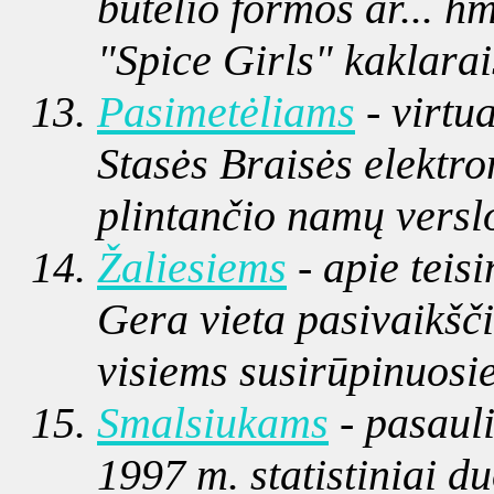
butelio formos ar... 
"Spice Girls" kaklaraiš
Pasimetėliams
- virtu
Stasės Braisės elekt
plintančio namų versl
Žaliesiems
- apie teis
Gera vieta pasivaikšči
visiems susirūpinuosi
Smalsiukams
- pasauli
1997 m. statistiniai 