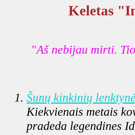
Keletas "I
"
Aš nebijau mirti. Tio
Šunų kinkinių lenktynė
Kiekvienais metais ko
pradeda legendines I