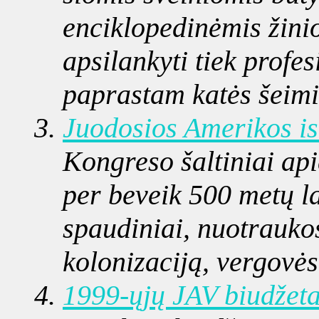
enciklopedinėmis žinio
apsilankyti tiek profes
paprastam katės šeimin
Juodosios Amerikos is
Kongreso šaltiniai api
per beveik 500 metų l
spaudiniai, nuotraukos
kolonizaciją, vergovės
1999-ųjų JAV biudžet