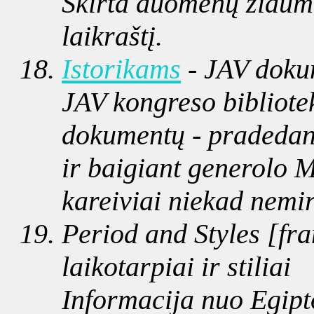
Skirta duomenų žiaumo
laikraštį.
Istorikams
- JAV doku
JAV kongreso bibliotek
dokumentų - pradedan
ir baigiant generolo 
kareiviai niekad nemir
Period and Styles [fr
laikotarpiai ir stiliai
Informacija nuo Egipto