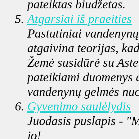
pateiktas biudžetas.
Atgarsiai iš praeities
Pastutiniai vandenynų 
atgaivina teorijas, ka
Žemė susidūrė su Aster
pateikiami duomenys ap
vandenynų gelmės nuo
Gyvenimo saulėlydis
Juodasis puslapis - "
jo!