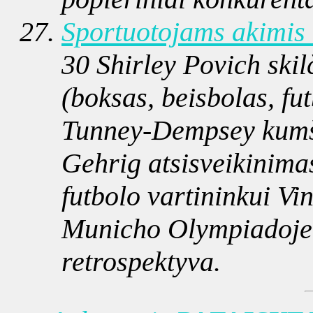
Sportuotojams akimis
30 Shirley Povich skilč
(boksas, beisbolas, fut
Tunney-Dempsey kumšt
Gehrig atsisveikinima
futbolo vartininkui V
Municho Olympiadoje 
retrospektyva.