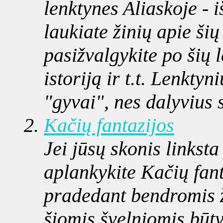
lenktynes Aliaskoje -
laukiate žinių apie ši
pasižvalgykite po šių 
istoriją ir t.t. Lenkty
"gyvai", nes dalyvius 
Kačių fantazijos
Jei jūsų skonis linksta
aplankykite Kačių fant
pradedant bendromis ž
šiomis švelniomis būty