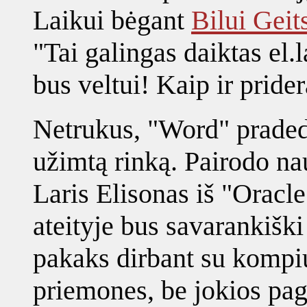
Laikui bėgant
Bilui Geit
"Tai galingas daiktas el
bus veltui! Kaip ir prider
Netrukus, "Word" praded
užimtą rinką. Pairodo nau
Laris Elisonas iš "Oracl
ateityje bus savarankiški
pakaks dirbant su kompiu
priemones, be jokios pag