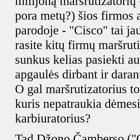
milijoną maršrutizatorių -
pora metų?) šios firmos
parodoje - "Cisco" tai jau
rasite kitų firmų maršruti
sunkus kelias pasiekti a
apgaulės dirbant ir daran
O gal maršrutizatorius to
kuris nepatraukia dėmesi
karbiuratorius?
Tad Džono Čamberso ("C