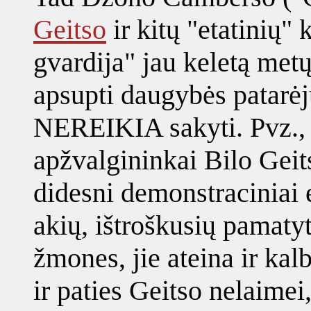
Geitso
ir kitų "etatinių"
gvardija" jau keletą met
apsupti daugybės patarėj
NEREIKIA sakyti. Pvz., 
apžvalgininkai Bilo Geits
didesni demonstraciniai e
akių, ištroškusių pamatyt
žmones, jie ateina ir kal
ir paties Geitso nelaimei,