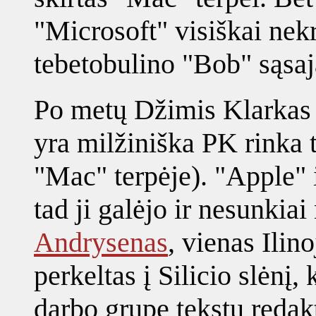
"Microsoft" visiškai nekr
tebetobulino "Bob" sąsaj
Po metų Džimis Klarkas i
yra milžiniška PK rinka 
"Mac" terpėje). "Apple" 
tad ji galėjo ir nesunkiai
Andrysenas
, vienas Ilin
perkeltas į Silicio slėnį
darbo grupę tekstų redak