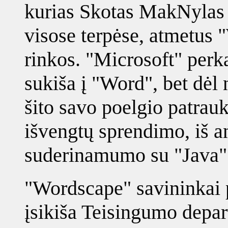
kurias Skotas MakNylas "
visose terpėse, atmetus 
rinkos. "Microsoft" perka
sukiša į "Word", bet dėl
šito savo poelgio patrau
išvengtų sprendimo, iš a
suderinamumo su "Java" 
"Wordscape" savininkai p
įsikiša Teisingumo depart