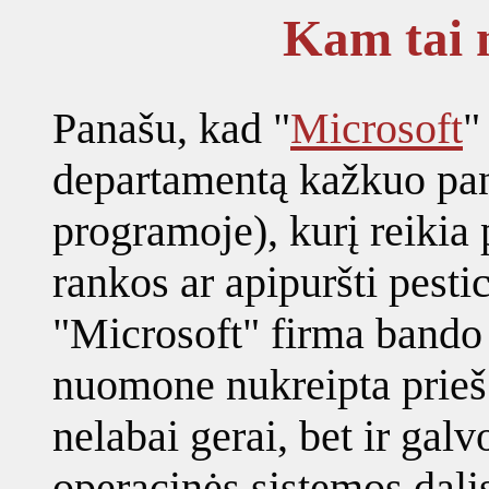
Kam tai 
Panašu, kad "
Microsoft
"
departamentą kažkuo pana
programoje), kurį reikia 
rankos ar apipuršti pestici
"Microsoft" firma bando
nuomone nukreipta prieš 
nelabai gerai, bet ir galv
operacinės sistemos dalis