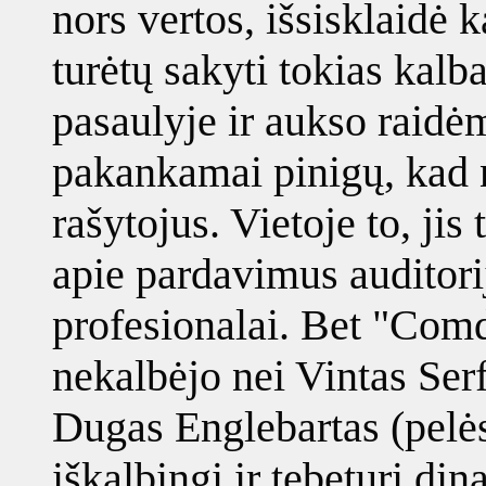
nors vertos, išsisklaidė 
turėtų sakyti tokias kalb
pasaulyje ir aukso raidėmi
pakankamai pinigų, kad n
rašytojus. Vietoje to, ji
apie pardavimus auditorij
profesionalai. Bet "Com
nekalbėjo nei Vintas Serf
Dugas Englebartas (pelės 
iškalbingi ir tebeturi din