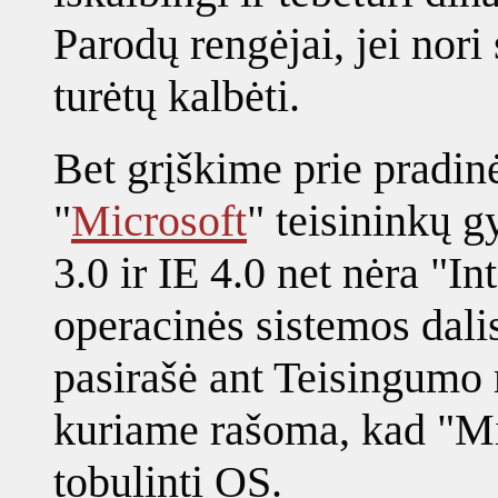
Parodų rengėjai, jei nori
turėtų kalbėti.
Bet grįškime prie pradinė
"
Microsoft
" teisininkų 
3.0 ir IE 4.0 net nėra "In
operacinės sistemos dali
pasirašė ant Teisingumo 
kuriame rašoma, kad "Mic
tobulinti OS.