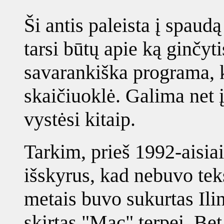
Ši antis paleista į spaudą
tarsi būtų apie ką ginčyti
savarankiška programa, k
skaičiuoklė. Galima net į
vystėsi kitaip.
Tarkim, prieš 1992-aisia
išskyrus, kad nebuvo teks
metais buvo sukurtas Ilin
skirtas "Mac" terpei. Bet 