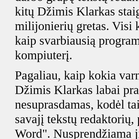
kitų Džimis Klarkas staiga
milijonierių gretas. Visi
kaip svarbiausią programą
kompiuterį.
Pagaliau, kaip kokia varn
Džimis Klarkas labai prat
nesuprasdamas, kodėl ta
savajį tekstų redaktorių,
Word". Nusprendžiama jį į