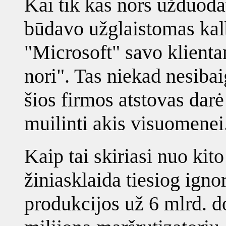
Kai tik kas nors užduoda
būdavo užglaistomas kalb
"Microsoft" savo klienta
nori". Tas niekad nesiba
šios firmos atstovas darė
muilinti akis visuomenei
Kaip tai skiriasi nuo kit
žiniasklaida tiesiog igno
produkcijos už 6 mlrd. d