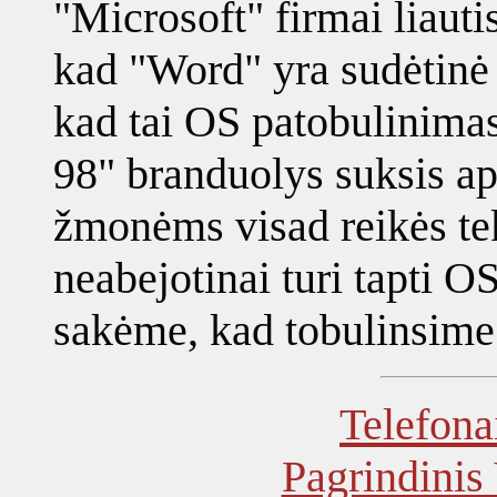
"Microsoft" firmai liautis
kad "Word" yra sudėtinė 
kad tai OS patobulinima
98" branduolys suksis a
žmonėms visad reikės tek
neabejotinai turi tapti O
sakėme, kad tobulinsime 
Telefona
Pagrindinis 