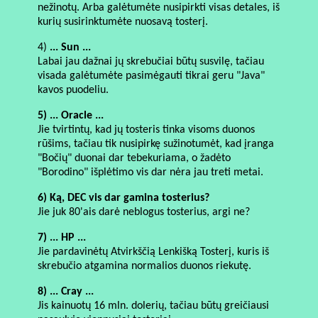
nežinotų. Arba galėtumėte nusipirkti visas detales, iš
kurių susirinktumėte nuosavą tosterį.
4)
... Sun ...
Labai jau dažnai jų skrebučiai būtų susvilę, tačiau
visada galėtumėte pasimėgauti tikrai geru "Java"
kavos puodeliu.
5) ... Oracle ...
Jie tvirtintų, kad jų tosteris tinka visoms duonos
rūšims, tačiau tik nusipirkę sužinotumėt, kad įranga
"Bočių" duonai dar tebekuriama, o žadėto
"Borodino" išplėtimo vis dar nėra jau treti metai.
6) Ką, DEC vis dar gamina tosterius?
Jie juk 80'ais darė neblogus tosterius, argi ne?
7) ... HP ...
Jie pardavinėtų Atvirkščią Lenkišką Tosterį, kuris iš
skrebučio atgamina normalios duonos riekutę.
8) ... Cray ...
Jis kainuotų 16 mln. dolerių, tačiau būtų greičiausi