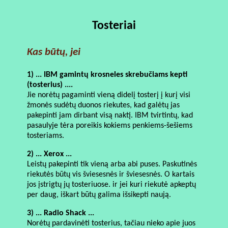
Tosteriai
Kas būtų, jei
1) ... IBM gamintų krosneles skrebučiams kepti
(tosterius) ....
Jie norėtų pagaminti vieną didelį tosterį į kurį visi
žmonės sudėtų duonos riekutes, kad galėtų jas
pakepinti jam dirbant visą naktį. IBM tvirtintų, kad
pasaulyje tėra poreikis kokiems penkiems-šešiems
tosteriams.
2) ... Xerox ...
Leistų pakepinti tik vieną arba abi puses. Paskutinės
riekutės būtų vis šviesesnės ir šviesesnės. O kartais
jos įstrigtų jų tosteriuose. ir jei kuri riekutė apkeptų
per daug, iškart būtų galima išsikepti naują.
3) ... Radio Shack ...
Norėtų pardavinėti tosterius, tačiau nieko apie juos