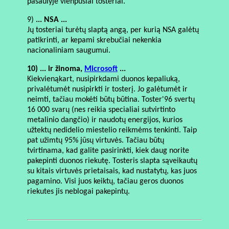
pasaulyje vienpusiai tosteriai.
9)
... NSA ...
Jų tosteriai turėtų slaptą angą, per kurią NSA galėtų
patikrinti, ar kepami skrebučiai nekenkia
nacionaliniam saugumui.
10) ... ir žinoma,
Microsoft
...
Kiekvienąkart, nusipirkdami duonos kepaliuką,
privalėtumėt nusipirkti ir tosterį. Jo galėtumėt ir
neimti, tačiau mokėti būtų būtina. Toster'96 svertų
16 000 svarų (nes reikia specialiai sutvirtinto
metalinio dangčio) ir naudotų energijos, kurios
užtektų nedidelio miestelio reikmėms tenkinti. Taip
pat užimtų 95% jūsų virtuvės. Tačiau būtų
tvirtinama, kad galite pasirinkti, kiek daug norite
pakepinti duonos riekutę. Tosteris slapta sąveikautų
su kitais virtuvės prietaisais, kad nustatytų, kas juos
pagamino. Visi juos keiktų, tačiau geros duonos
riekutes jis neblogai pakepintų.