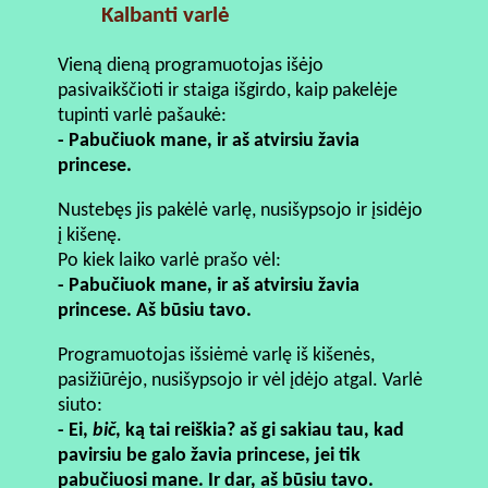
Kalbanti varlė
Vieną dieną programuotojas išėjo
pasivaikščioti ir staiga išgirdo, kaip pakelėje
tupinti varlė pašaukė:
- Pabučiuok mane, ir aš atvirsiu žavia
princese.
Nustebęs jis pakėlė varlę, nusišypsojo ir įsidėjo
į kišenę.
Po kiek laiko varlė prašo vėl:
- Pabučiuok mane, ir aš atvirsiu žavia
princese. Aš būsiu tavo.
Programuotojas išsiėmė varlę iš kišenės,
pasižiūrėjo, nusišypsojo ir vėl įdėjo atgal. Varlė
siuto:
- Ei,
bič
, ką tai reiškia? aš gi sakiau tau, kad
pavirsiu be galo žavia princese, jei tik
pabučiuosi mane. Ir dar, aš būsiu tavo.