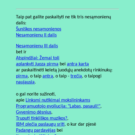
Taip pat galite paskaityti ne tik tris nesąmonienų
dalis:
Šuniškos nesąmonienos
Nesąmonienų II dalis
Nesąmonienų III dalis
bet ir
Atspindžiai: Žemai toli
aplankyti Juozą pirmą
bei
antrą kartą
ar paskaitinėti keletą juodųjų anekdotų rinkinukų:
pirmą
, o taip
antrą
, o taip -
trečią
, o taipogi
naujausią
.
o gal norite sužinoti,
apie
Linksmi nutikimai mokslininkams
Programuotojo evoliucija: "Labas, pasauli!"
,
Gyvenimo dėsnius
,
Truputį tinkliškos muzikos?
,
IBM plečia paslaugų sritį
, o kur dar pjesė
Padangų pardavėjas
bei