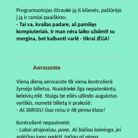
Programuotojas ištraukė ją iš kišenės, pažiūrėjo
į ją ir ramiai paaiškino:
- Tai va, kvailas padare, aš pamišęs
kompiuteriais. Ir man nėra laiko užsiimti su
mergina, bet kalbanti varlė - tikrai JĖGA!
Aerouoste
Vieną dieną aerouoste tik viena kontrolierė
žymėjo bilietus. Nusidriekė ilga nepatenkintų
keleivių eilė. Staiga be eilės užlindo augalotas
vyriškis, numetė bilietą ir prakošė:
- Aš SKRISIU šiuo reisu ir tik pirma klase!
Kontrolierė nepasimetė:
- Labai atsiprašau, pone. Aš būčiau laiminga, jei
galėčiau jums padėti, tačiau aš pirma