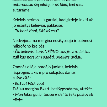
aptarnausiu šią eilutę, ir aš tikiu, kad mes
sutarsime.
Keleivis nerimo. Jis garsiai, kad girdėjo ir kiti už
jo esantys keleiviai, paklausė:
- Tu bent žinai, KAS aš esu?
Nedvejodama mergina nusišypsojo ir paėmusi
mikrofono kreipėsi:
- Čia keleivis, kuris NEŽINO, kas jis yra. Jei kas
gali kuo nors jam padėti, prieikite arčiau.
Žmonės eilėje pradėjo juoktis, keleivis
išsprogino akis ir pro sukąstus dantis
sušvokštė:
- Ku$va! F$ck you!
Tačiau mergina iškart, besišypsodama, atrėžė:
- Man labai gaila, tačiau ir dėl to teks pastovėti
eilėje!