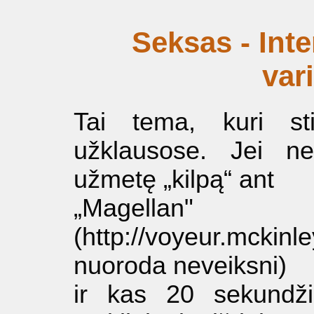
Seksas - Int
vari
Tai tema, kuri sti
užklausose. Jei net
užmetę „kilpą“ ant
„Magellan" b
(http://voyeur.mckinl
nuoroda neveiksni)
ir kas 20 sekundž