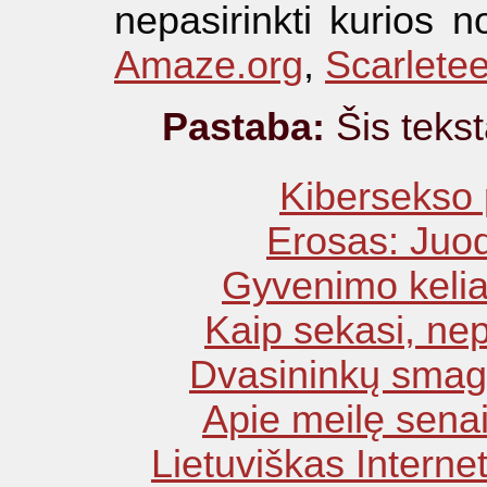
nepasirinkti kurios n
Amaze.org
,
Scarlete
Pastaba:
Šis tekst
Kibersekso
Erosas: Juodi
Gyvenimo keliai 
Kaip sekasi, ne
Dvasininkų smagi
Apie meilę senais
Lietuviškas Interne