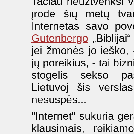
Tačiau neužtvenksi v
įrodė šių metų tva
Internetas savo pove
Gutenbergo
„Biblijai“
jei žmonės jo ieško, -
jų poreikius, - tai bizn
stogelis sekso pa
Lietuvoj šis versla
nesuspės...
"Internet" sukuria ge
klausimais, reikiamo