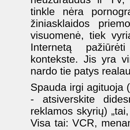
tinkle nėra pornogr
žiniasklaidos priem
visuomenė, tiek vyri
Internetą pažiūrėt
kontekste. Jis yra vi
nardo tie patys realau
Spauda irgi agituoja (
- atsiverskite dides
reklamos skyrių) „ta
Visa tai: VCR, men