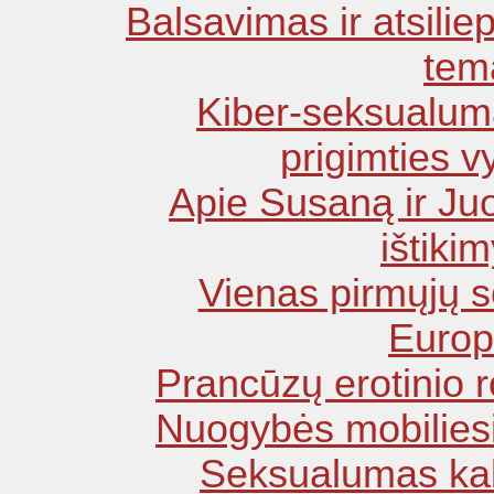
Balsavimas ir atsilie
tem
Kiber-seksualum
prigimties 
Apie Susaną ir Ju
ištiki
Vienas pirmųjų so
Europ
Prancūzų erotinio
Nuogybės mobilies
Seksualumas kab