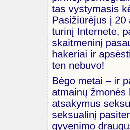
tas vystymasis k
Pasižiūrėjus į 20
turinį Internete,
skaitmeninį pasau
hakeriai ir apsės
ten nebuvo!
Bėgo metai – ir p
atmainų žmonės l
atsakymus seksual
seksualinį pasite
gyvenimo draugus.