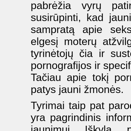
pabrėžia vyrų pat
susirūpinti, kad jaun
sampratą apie seks
elgesį moterų atžvil
tyrinėtojų čia ir sus
pornografijos ir spec
Tačiau apie tokį por
patys jauni žmonės.
Tyrimai taip pat par
yra pagrindinis infor
jaunimui. Iškyla „p