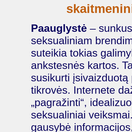
skaitmenin
Paauglystė
– sunkus
seksualiniam brendimu
suteikia tokias galimy
ankstesnės kartos. Ta
susikurti įsivaizduotą
tikrovės. Internete da
„pagražinti“, idealizu
seksualiniai veiksmai.
gausybė informacijos