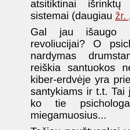
atsitiktinai išrink
sistemai (daugiau
žr.
Gal jau išaugo p
revoliucijai? O psi
nardymas drumsta
reiškia santuokos ne
kiber-erdvėje yra prie
santykiams ir t.t. Ta
ko tie psicholog
miegamuosius...