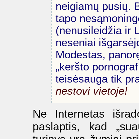
neigiamų pusių. 
tapo nesąmoningo
(nenusileidžia ir 
neseniai išgarsė
Modestas, panoręs
„keršto pornograf
teisėsauga tik pr
nestovi vietoje!
Ne Internetas išrad
paslaptis, kad „su