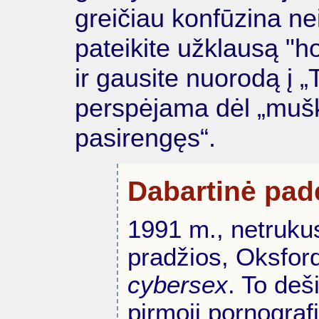
greičiau konfūzina ne
pateikite užklausą "h
ir gausite nuorodą į „
perspėjama dėl „muški
pasirengęs“.
Dabartinė pad
1991 m., netrukus
pradžios, Oksfor
cybersex
. To deš
pirmoji pornograf