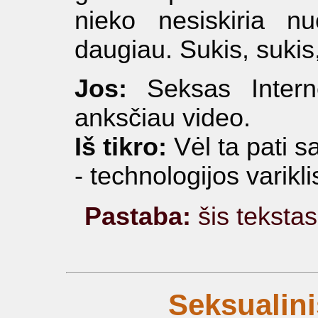
nieko nesiskiria n
daugiau. Sukis, sukis,
Jos:
Seksas Interne
anksčiau video.
Iš tikro:
Vėl ta pati s
- technologijos varikli
Pastaba:
šis teksta
Seksualini