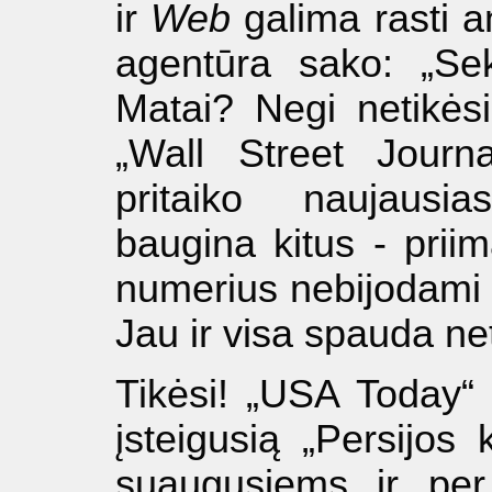
ir
Web
galima rasti an
agentūra sako: „Sek
Matai? Negi netikės
„Wall Street Journa
pritaiko naujausia
baugina kitus - priim
numerius nebijodami j
Jau ir visa spauda ne
Tikėsi! „USA Today“ 
įsteigusią „Persijos 
suaugusiems ir per