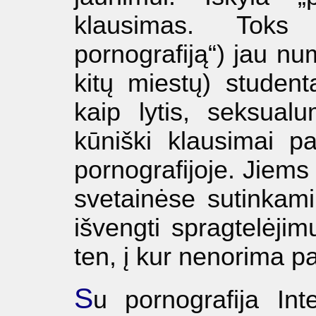
klausimas. Toks
pornografiją“) jau nu
kitų miestų) studen
kaip lytis, seksualu
kūniški klausimai pa
pornografijoje. Jiems
svetainėse sutinkami
išvengti spragtelėji
ten, į kur nenorima pa
S
u pornografija In