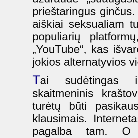
prieštaringus ginčus
aiškiai seksualiam tu
populiarių platformų
„YouTube“, kas išvar
jokios alternatyvios v
T
ai sudėtingas ir
skaitmeninis krašto
turėtų būti pasikau
klausimais. Interneta
pagalba tam. O p