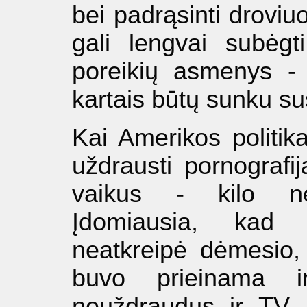
bei padrąsinti droviu
gali lengvai subėgt
poreikių asmenys -
kartais būtų sunku susi
Kai Amerikos politik
uždrausti pornografi
vaikus - kilo ne
Įdomiausia, kad p
neatkreipė dėmesio,
buvo prieinama i
neuždraudus ir TV, ž