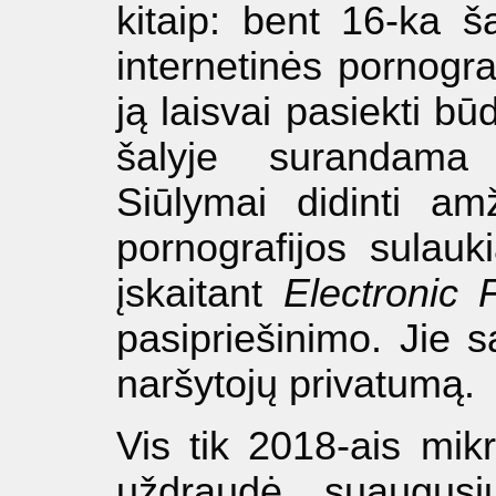
kitaip: bent 16-ka ša
internetinės pornografi
ją laisvai pasiekti bū
šalyje surandama
Siūlymai didinti am
pornografijos sulauk
įskaitant
Electronic 
pasipriešinimo. Jie 
naršytojų privatumą.
Vis tik 2018-ais mik
uždraudė „suaugusių