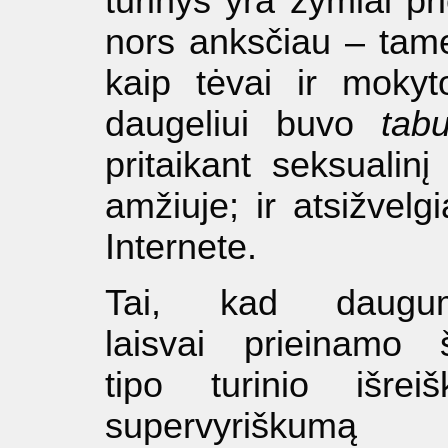
turinys yra žymiai p
nors anksčiau – tame
kaip tėvai ir mokyto
daugeliui buvo
tab
pritaikant seksualin
amžiuje; ir atsižvel
Internete.
Tai, kad daugu
laisvai prieinamo 
tipo turinio išreiš
supervyriškumą 