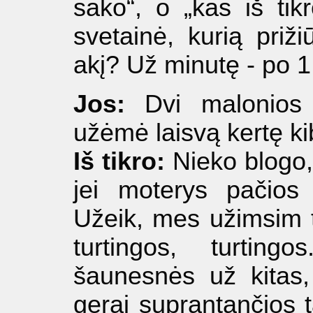
sako“, o „kas iš tik
svetainė, kurią priž
akį? Už minutę - po 
Jos:
Dvi malonios i
užėmė laisvą kertę kib
Iš tikro:
Nieko blogo, 
jei moterys pačios
Užeik, mes užimsim t
turtingos, turtin
šaunesnės už kitas, 
gerai suprantančios t