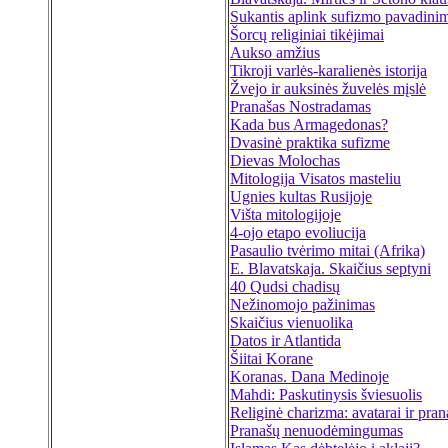
Sukantis aplink sufizmo pavadini
Šorcų religiniai tikėjimai
Aukso amžius
Tikroji varlės-karalienės istorija
Žvejo ir auksinės žuvelės mįslė
Pranašas Nostradamas
Kada bus Armagedonas?
Dvasinė praktika sufizme
Dievas Molochas
Mitologija Visatos masteliu
Ugnies kultas Rusijoje
Višta mitologijoje
4-ojo etapo evoliucija
Pasaulio tvėrimo mitai (Afrika)
E. Blavatskaja. Skaičius septyni
40 Qudsi chadisų
Nežinomojo pažinimas
Skaičius vienuolika
Datos ir Atlantida
Šiitai Korane
Koranas. Dana Medinoje
Mahdi: Paskutinysis šviesuolis
Religinė charizma: avatarai ir pran
Pranašų nenuodėmingumas