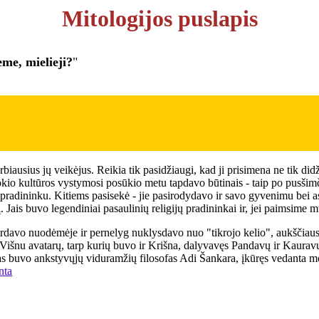
Mitologijos puslapis
me, mielieji?
"
biausius jų veikėjus. Reikia tik pasidžiaugi, kad ji prisimena ne tik did
kio kultūros vystymosi posūkio metu tapdavo būtinais - taip po pusšimči
ių pradininku. Kitiems pasisekė - jie pasirodydavo ir savo gyvenimu bei
. Jais buvo legendiniai pasaulinių religijų pradininkai ir, jei paimsime 
nirdavo nuodėmėje ir pernelyg nuklysdavo nuo "tikrojo kelio", aukščiausi
 Višnu avatarų, tarp kurių buvo ir Krišna, dalyvavęs Pandavų ir Kaura
as buvo ankstyvųjų viduramžių filosofas Adi Šankara, įkūręs vedanta m
nta