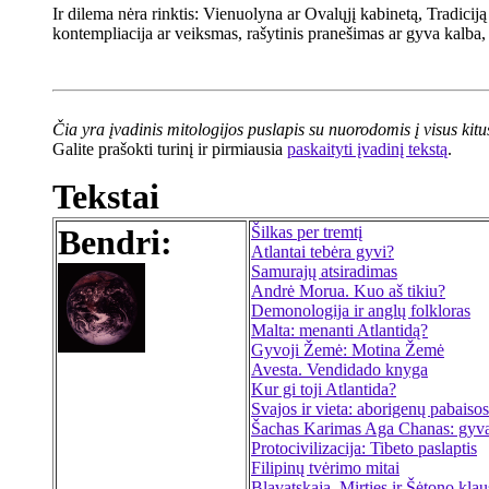
Ir dilema nėra rinktis: Vienuolyna ar Ovalųjį kabinetą, Tradiciją
kontempliacija ar veiksmas, rašytinis pranešimas ar gyva kalba, 
Čia yra įvadinis mitologijos puslapis su nuorodomis į visus kitus
Galite prašokti turinį ir pirmiausia
paskaityti įvadinį tekstą
.
Tekstai
Bendri:
Šilkas per tremtį
Atlantai tebėra gyvi?
Samurajų atsiradimas
Andrė Morua. Kuo aš tikiu?
Demonologija ir anglų folkloras
Malta: menanti Atlantidą?
Gyvoji Žemė: Motina Žemė
Avesta. Vendidado knyga
Kur gi toji Atlantida?
Svajos ir vieta: aborigenų pabaisos
Šachas Karimas Aga Chanas: gyv
Protocivilizacija: Tibeto paslaptis
Filipinų tvėrimo mitai
Blavatskaja. Mirties ir Šėtono kla