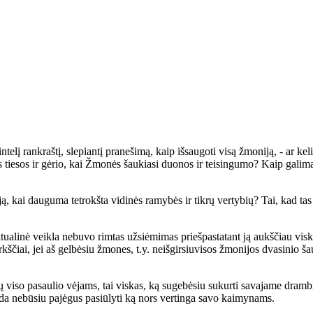
elį rankraštį, slepiantį pranešimą, kaip išsaugoti visą žmoniją, - ar kel
 tiesos ir gėrio, kai Žmonės šaukiasi duonos ir teisingumo? Kaip galima ko
ciją, kai dauguma tetrokšta vidinės ramybės ir tikrų vertybių? Tai, kad t
lektualinė veikla nebuvo rimtas užsiėmimas priešpastatant ją aukščiau vi
kščiai, jei aš gelbėsiu žmones, t.y. neišgirsiuvisos žmonijos dvasinio ša
gų viso pasaulio vėjams, tai viskas, ką sugebėsiu sukurti savajame drambl
tada nebūsiu pajėgus pasiūlyti ką nors vertinga savo kaimynams.