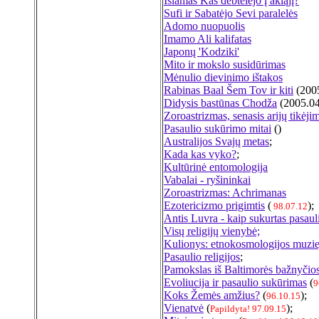
Islamas Kas dėbtelėjo į akląjį?
Sufi ir Sabatėjo Sevi paralelės
Adomo nuopuolis
Imamo Ali kalifatas
Japonų 'Kodziki'
Mito ir mokslo susidūrimas
Mėnulio dievinimo ištakos
Rabinas Baal Šem Tov ir kiti
(2005
Didysis bastūnas Chodža
(2005.04
Zoroastrizmas, senasis arijų tikėji
Pasaulio sukūrimo mitai
(
)
Australijos Svajų metas
;
Kada kas vyko?
;
Kultūrinė entomologija
Vabalai - ryšininkai
Zoroastrizmas: Achrimanas
Ezotericizmo prigimtis
(
);
98.07.12
Antis Luvra - kaip sukurtas pasaul
Visų religijų vienybė;
Kulionys: etnokosmologijos muzie
Pasaulio religijos
;
Pamokslas iš Baltimorės bažnyčio
Evoliucija ir pasaulio sukūrimas
(
9
Koks Žemės amžius?
(
);
96.10.15
Vienatvė
(
);
Papildyta! 97.09.15