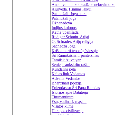
Anaditva – laiko pradžios nebuvimo kon
Ajurveda. Himnas laikui
Patandžali. Joga sutra
Patandžali joga
Džnanadeva
Indijos kolonos
Katha upanišada
Rudiger Schmitt. Arijai
O. Schrader. Arijų religija
Sachadža Joga
Krišnamurti teosofų šviesoje
Šri Ramakrišna ir panteizmas
Tamilai: Auvaiyar
Senieji sankskrito raštai
Kundalini joga
Kelias link Vedantos
Advaita Vedantos
Bhartrihari poezija
Epizodas su Šri Papa Ramdas
Istorijos apie Datatrėja
Tirumantiram
Esu, vadinasi, mąstau
Visatos kilmė
Harapos civilizacija