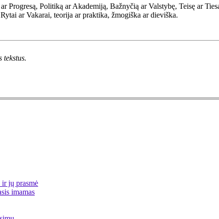
 ar Progresą, Politiką ar Akademiją, Bažnyčią ar Valstybę, Teisę ar Ties
Rytai ar Vakarai, teorija ar praktika, žmogiška ar dieviška.
 tekstus.
 ir jų prasmė
asis imamas
usimu