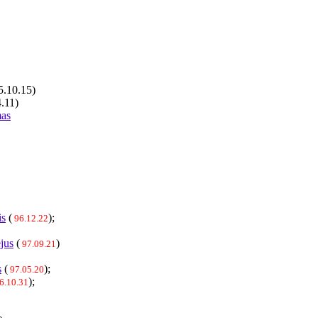
.10.15)
.11)
mas
is
(
);
96.12.22
jus
(
)
97.09.21
s
(
);
97.05.20
);
6.10.31