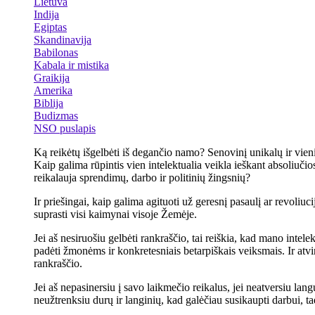
Lietuva
Indija
Egiptas
Skandinavija
Babilonas
Kabala ir mistika
Graikija
Amerika
Biblija
Budizmas
NSO puslapis
Ką reikėtų išgelbėti iš degančio namo? Senovinį unikalų ir vienint
Kaip galima rūpintis vien intelektualia veikla ieškant absoliučios
reikalauja sprendimų, darbo ir politinių žingsnių?
Ir priešingai, kaip galima agituoti už geresnį pasaulį ar revoliu
suprasti visi kaimynai visoje Žemėje.
Jei aš nesiruošiu gelbėti rankraščio, tai reiškia, kad mano inte
padėti žmonėms ir konkretesniais betarpiškais veiksmais. Ir atvir
rankraščio.
Jei aš nepasinersiu į savo laikmečio reikalus, jei neatversiu lan
neužtrenksiu durų ir langinių, kad galėčiau susikaupti darbui, 