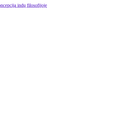
cepcija indų filosofijoje