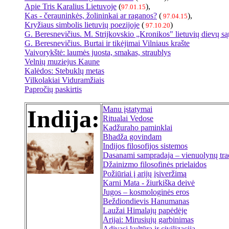
Apie Tris Karalius Lietuvoje
(
),
97.01.15
Kas - čerauninkės, žolininkai ar raganos?
(
),
97.04.15
Kryžiaus simbolis lietuvių poezijoje
(
)
97.10.20
G. Beresnevičius. M. Strijkovskio „Kronikos" lietuvių dievų są
G. Beresnevičius. Burtai ir tikėjimai Vilniaus krašte
Vaivorykštė: laumės juosta, smakas, straublys
Velnių muziejus Kaune
Kalėdos: Stebuklų metas
Vilkolakiai Viduramžiais
Papročių paskirtis
Manu įstatymai
Indija:
Ritualai Vedose
Kadžuraho paminklai
Bhadža govindam
Indijos filosofijos sistemos
Dasanami sampradaja – vienuolynų trad
Džainizmo filosofinės prielaidos
Požiūriai į arijų įsiveržimą
Karni Mata - žiurkiška deivė
Jugos – kosmologinės eros
Beždiondievis Hanumanas
Laužai Himalajų papėdėje
Arijai: Mirusiųjų garbinimas
Adivasi kultūra ir civilizacija