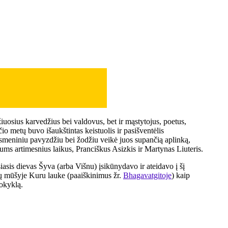
žiuosius karvedžius bei valdovus, bet ir mąstytojus, poetus,
o metų buvo išaukštintas keistuolis ir pasišventėlis
 asmeniniu pavyzdžiu bei žodžiu veikė juos supančią aplinką,
mums artimesnius laikus, Pranciškus Asizkis ir Martynas Liuteris.
asis dievas Šyva (arba Višnu) įsikūnydavo ir ateidavo į šį
vų mūšyje Kuru lauke (paaiškinimus žr.
Bhagavatgitoje
) kaip
okyklą.