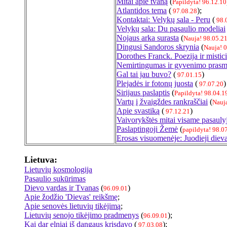
Mitai apie tvaną
(
Papildyta! 96.12.10
Atlantidos tema
(
);
97.08.28
Kontaktai: Velykų sala - Peru
(
98.
Velykų sala: Du pasaulio modeliai
Nojaus arka surasta
(
Nauja! 98.05.2
Dingusi Sandoros skrynia
(
Nauja! 
Dorothes Franck. Poezija ir mistic
Nemirtingumas ir gyvenimo pras
Gal tai jau buvo?
(
)
97.01.15
Plejadės ir fotonų juosta
(
)
97.07.20
Sirijaus paslaptis
(
Papildyta! 98.04.1
Vartų į žvaigždes rankraščiai
(
Nauja
Apie svastiką
(
)
97.12.21
Vaivorykštės mitai visame pasauly
Paslaptingoji Žemė
(
papildyta! 98.0
Erosas visuomenėje: Juodieji dieva
Lietuva:
Lietuvių kosmologija
Pasaulio sukūrimas
Dievo vardas ir Tvanas
(
)
96.09.01
Apie žodžio 'Dievas' reikšmę
;
Apie senovės lietuvių tikėjimą
;
Lietuvių senojo tikėjimo pradmenys
(
);
96.09.01
Kai dar elniai iš dangaus krisdavo
(
);
97.03.08