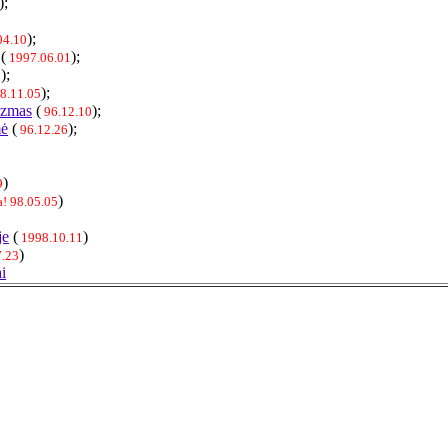
);
);
04.10
(
);
1997.06.01
);
1
);
08.11.05
izmas
(
);
96.12.10
mė
(
);
96.12.26
)
9
)
! 98.05.05
je
(
)
1998.10.11
)
7.23
i