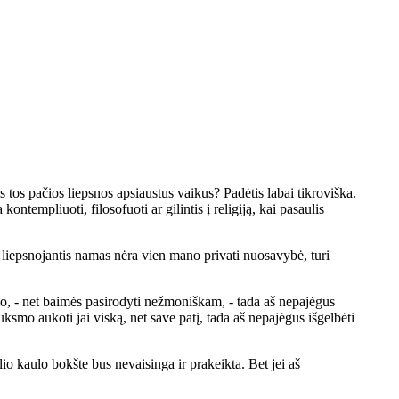
is tos pačios liepsnos apsiaustus vaikus? Padėtis labai tikroviška.
ntempliuoti, filosofuoti ar gilintis į religiją, kai pasaulis
as liepsnojantis namas nėra vien mano privati nuosavybė, turi
sko, - net baimės pasirodyti nežmoniškam, - tada aš nepajėgus
uksmo aukoti jai viską, net save patį, tada aš nepajėgus išgelbėti
io kaulo bokšte bus nevaisinga ir prakeikta. Bet jei aš