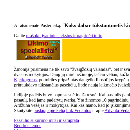
"
Koks dabar tūkstantmetis kie
Ar atsimenate Pasternaką:
Galite
prašokti įvadinius tekstus ir nagrinėti turinį
Žmonija prisimena ne tik savo "žvaigždžių valandas", bet ir svar
dvasios mokytojus. Daug jų mirė nežinioje, tačiau vėliau, kažko
Kjerkogoras
, po mirties pripažintas daugelio filosofijos krypč
pritraukdavo tūkstančius pasekėjų, lipdė naują laikmečio įvaizdį
Indijoje padėtis buvo paprastesnė ir aiškresnė. Kai pasaulis pa
pasaulį, kad jame padarytų tvarką. Yra žinomos 10 pagrindinių
Ardžuna vežėjas ir mokytojas. Kai kas mano, kad jo įsikūnijim
Skaitykite
puslapį apie kelią link Vedantos
ir apie
Advaita Veda
Pasaulio sukūrimo mitai ir samprata
Bendros temos