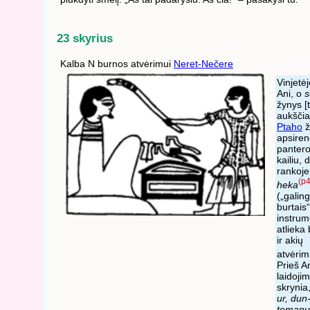
23 skyrius
Kalba N burnos atvėrimui
Neret-Nečere
Vinjetėj
Ani, o
žynys [t
aukščia
Ptaho
ž
apsire
panter
kailiu, 
rankoj
(p4
heka
(„galin
burtais“
instrum
atlieka
ir akių
atvėri
Prieš A
laidoji
skrynia
ur, dun-
temanu