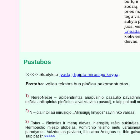
burtų ir
žodžių, 
prieš m
tegu vis
sukyla p
juos, vi
Eneada
kiekvie
dievas.
Pastabos
>>>>> Skaitykite
Įvadą į Egipto mirusiųjų knygą
Pastaba:
vėliau tekstas bus plačiau pakomentuotas.
1)
Neret-Nečer – apibendrintas anapusinio pasaulio pavadinim
reiškia antkapinius piešinius, atvaizdavimų pasaulį, o taip pat patį n
2)
N – čia ir toliau mirusiojo, „Mirusiųjų knygos” savininko vardas.
3)
Totas – išminties ir menų dievas, hieroglifų rašto sukūrėjas,
Hermopolio miesto globėjas. Pomirtinio teismo metu užrašinėja 
parodymus. Vaizduotas paviano, ibio arba žmogaus su ibio galva
Taip pat žr.
>>>>>