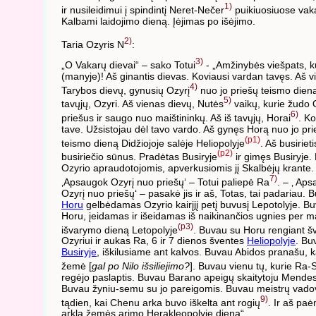
1)
ir nusileidimui į spindintį Neret-Nečer
puikiuosiuose vak
Kalbami laidojimo dieną. Įėjimas po išėjimo.
2)
Taria Ozyris N
:
3)
„O Vakarų dievai“ – sako Totui
- „Amžinybės viešpats, k
(manyje)! Aš ginantis dievas. Koviausi vardan tavęs. Aš v
4)
Tarybos dievų, gynusių Ozyrį
nuo jo priešų teismo dieną
5)
tavųjų, Ozyri. Aš vienas dievų, Nutės
vaikų, kurie žudo 
6)
priešus ir saugo nuo maištininkų. Aš iš tavųjų, Horai
. Ko
tave. Užsistojau dėl tavo vardo. Aš gynęs Horą nuo jo pri
(p1)
teismo dieną Didžiojoje salėje Heliopolyje
. Aš busirieti
(p2)
busiriečio sūnus. Pradėtas Busiryje
ir gimęs Busiryje.
Ozyrio apraudotojomis, apverkusiomis jį Skalbėjų krante.
7)
‚Apsaugok Ozyrį nuo priešų‘ – Totui paliepė Ra
. – ‚ Ap
Ozyrį nuo priešų‘ – pasakė jis ir aš, Totas, tai padariau. 
Horu
gelbėdamas Ozyrio kairįjį petį buvusį Lepotolyje. B
Horu, įeidamas ir išeidamas iš naikinančios ugnies per ma
(p3)
išvarymo dieną Letopolyje
. Buvau su Horu rengiant š
Ozyriui ir aukas Ra, 6 ir 7 dienos šventes
Heliopolyje
. Bu
Busiryje
, iškilusiame ant kalvos. Buvau Abidos pranašu, ka
žemė [
gal po Nilo išsiliejimo?
]. Buvau vienu tų, kurie Ra-
regėjo paslaptis. Buvau Barano apeigų skaitytoju Mende
Buvau žyniu-semu su jo pareigomis. Buvau meistrų vado
9)
tądien, kai Chenu arka buvo iškelta ant rogių
. Ir aš pa
arklą žemės arimo Herakleopolyje dieną“.