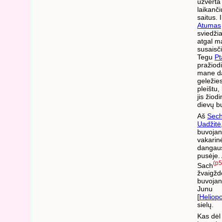
užverta
laikanč
saitus. 
Atumas
sviedžia
atgal m
susaisč
Tegu
Pt
pražiod
mane d
geležie
pleištu,
jis žiod
dievų b
Aš
Sec
Uadžitė
buvojan
vakarin
dangau
pusėje.
(p5
Sach
žvaigžd
buvojant
Junu
[
Heliopo
sielų.
Kas dėl