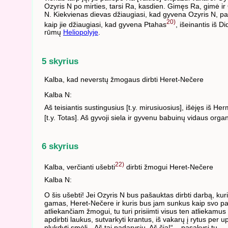
Ozyris N po mirties, tarsi Ra, kasdien. Gimęs Ra, gimė ir
N. Kiekvienas dievas džiaugiasi, kad gyvena Ozyris N, pa
20)
kaip jie džiaugiasi, kad gyvena Ptahas
, išeinantis iš Di
rūmų
Heliopolyje
.
5 skyrius
Kalba, kad neverstų žmogaus dirbti Heret-Nečere
Kalba N:
Aš teisiantis sustingusius [t.y. mirusiuosius], išėjęs iš He
[t.y. Totas]. Aš gyvoji siela ir gyvenu babuinų vidaus orga
6 skyrius
22)
Kalba, verčianti ušebti
dirbti žmogui Heret-Nečere
Kalba N:
O šis ušebti! Jei Ozyris N bus pašauktas dirbti darbą, kuri
gamas, Heret-Nečere ir kuris bus jam sunkus kaip svo p
atliekančiam žmogui, tu turi prisiimti visus ten atliekamus
apdirbti laukus, sutvarkyti krantus, iš vakarų į rytus per u
plukdyti smėlį. „Aš tai padarysiu. Aš čia!“ – pasakysi tu.