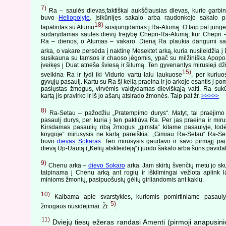
7)
Ra – saulės dievas,faktiškai aukščiausias dievas, kurio garbi
buvo
Heliopolyje
. Įsikūnijęs sakalo arba raudonkojo sakalo pa
18)
tapatintas su Atumu
susijungdamas į Ra-Atumą. O taip pat jungė
sudarydamas saulės dievų trejybę Chepri-Ra-Atumą, kur Chepri –
Ra – dienos, o Atumas – vakaro. Dieną Ra plaukia dangumi s
arka, o vakare persėda į naktinę Mesektet arką, kuria nusileidžia į
susikauna su tamsos ir chaoso jėgomis, ypač su milžiniška Apopo
įveikęs į Duat atneša šviesą ir šilumą. Ten gyvenantys mirusieji d
15)
sveikina Ra ir lydi iki Vidurio vartų Ialu laukuose
, per kuriuos
gyvųjų pasaulį. Kartu su Ra šį kelią praeina ir jo arkoje esantis į pom
pasiųstas žmogus, virvėmis valdydamas dieviškąją valtį. Ra suk
kartą jis pravirko ir iš jo ašarų atsirado žmonės. Taip pat žr.
>>>>>
8)
Ra-Setau – pažodžiu „Pratempimo durys“. Matyt, tai praėjimo 
pasaulį durys, per kuria į ten pakliūva Ra. Per jas praeina ir miru
Kirsdamas pasaulių ribą žmogus „gimsta“ kitame pasaulyje, todė
knygoje“ mirusysis ne kartą pareiškia: „Gimiau Ra-Setau“ Ra-Se
buvo
dievas Sokaras
. Ten mirusysis gaudavo ir savo pirmąjį pa
dievą Up-Uautą („Kelių atskleidėją“) juodo šakalo arba šuns pavida
9)
Chenu arka –
dievo Sokaro
arka. Jam skirtų švenčių metu jo sk
talpinama į Chenu arką ant rogių ir iškilmingai vežiota aplink l
minioms žmonių, pasipuošusių gėlių girliandomis ant kaklų.
10)
Kalbama apie svarstykles, kuriomis pomirtiniame pasauly
5)
žmogaus nusidėjimai. Žr.
.
11)
Dviejų tiesų ežeras randasi Amenti (pirmoji anapusini