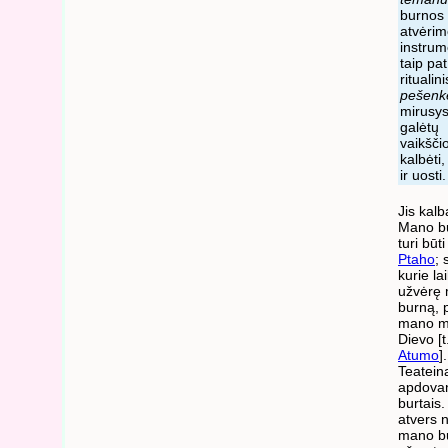
burnos
atvėri
instrum
taip pat
ritualini
pešenk
mirusys
galėtų
vaikščio
kalbėti,
ir uosti.
Jis kalb
Mano b
turi būt
Ptaho
; 
kurie la
užvėrę
burną, p
mano m
Dievo [t
Atumo
].
Teatei
apdova
burtais.
atvers n
mano b