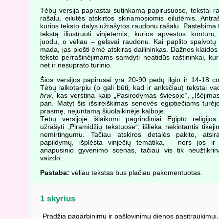
Tėbų versija paprastai sutinkama papirusuose, tekstai ra
rašalu, eilutės atskirtos skiriamosiomis eilutėmis. Antraš
kurios teksto dalys užrašytos raudonu rašalu. Pastebima 
tekstą iliustruoti vinjetėmis, kurios apvestos kontūru,
juodu, o vėliau – gelsvai raudonu. Kai paplito spalvotų il
mada, jas piešti ėmė atskiras dailininkas. Dažnos klaidos
teksto perrašinėjimams samdyti neatidūs raštininkai, kuri
net ir nesuprato turinio.
Šios versijos papirusai yra 20-90 pėdų ilgio ir 14-18 col
Tėbų laikotarpiu (o gali būti, kad ir anksčiau) tekstai va
hrw
, kas verstina kaip „Pasirodymas šviesoje“, „Išėjimas
pan. Matyt šis išsireiškimas senovės egiptiečiams turėj
prasmę, nejuntamą šiuolaikinėje kalboje.
Tėbų versijoje išlaikomi pagrindiniai Egipto religijos 
užrašyti „Piramidžių tekstuose“; išlieka nekintantis tikėj
nemirtingumu. Tačiau atskiros detalės pakito, atsi
papildymų, išplėsta vinječių tematika, - nors jos ir
anapusinio gyvenimo scenas, tačiau vis tik neužtikrin
vaizdo.
Pastaba:
vėliau tekstas bus plačiau pakomentuotas.
1 skyrius
Pradžia pagarbinimų ir pašlovinimų dienos pasitraukimui, 