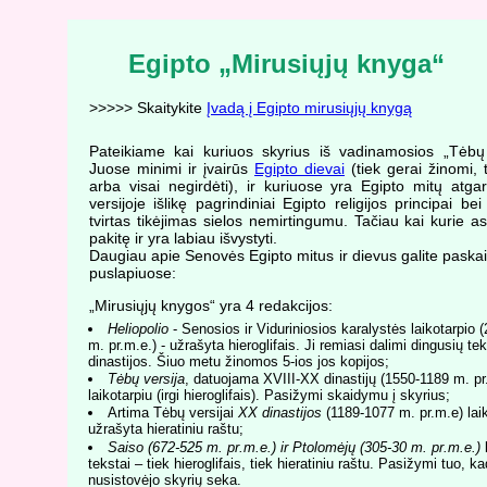
Egipto „Mirusiųjų knyga“
>>>>> Skaitykite
Įvadą į Egipto mirusiųjų knygą
Pateikiame kai kuriuos skyrius iš vadinamosios „Tėbų 
Juose minimi ir įvairūs
Egipto dievai
(tiek gerai žinomi, 
arba visai negirdėti), ir kuriuose yra Egipto mitų atga
versijoje išlikę pagrindiniai Egipto religijos principai be
tvirtas tikėjimas sielos nemirtingumu. Tačiau kai kurie as
pakitę ir yra labiau išvystyti.
Daugiau apie Senovės Egipto mitus ir dievus galite paskait
puslapiuose:
„Mirusiųjų knygos“ yra 4 redakcijos:
Heliopolio
- Senosios ir Viduriniosios karalystės laikotarpio 
m. pr.m.e.) - užrašyta hieroglifais. Ji remiasi dalimi dingusių te
dinastijos. Šiuo metu žinomos 5-ios jos kopijos;
Tėbų versija
, datuojama XVIII-XX dinastijų (1550-1189 m. pr
laikotarpiu (irgi hieroglifais). Pasižymi skaidymu į skyrius;
Artima Tėbų versijai
XX dinastijos
(1189-1077 m. pr.m.e) laik
užrašyta hieratiniu raštu;
Saiso (672-525 m. pr.m.e.) ir Ptolomėjų (305-30 m. pr.m.e.)
l
tekstai – tiek hieroglifais, tiek hieratiniu raštu. Pasižymi tuo, ka
nusistovėjo skyrių seka.