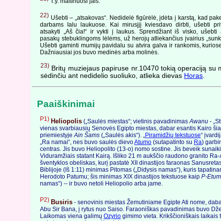
T.y. maitinuosi jais.
22)
Ušebti – „atsakovas“. Nedidelė figūrėlė, įdėta į karstą, kad pake
darbams Ialu laukuose. Kai mirusįjį kviesdavo dirbti, ušebti pri
atsakyti „Aš čia!“ ir vykti į laukus. Sprendžiant iš visko, ušebti
pasakų stebuklingoms lėlėms, už herojų atliekančius įvairius „sunk
Ušebti gaminti mumijų pavidalu su atvira galva ir rankomis, kuriose
Dažniausiai jos buvo medinės arba molinės.
23)
Britų muziejaus papiruse nr.10470 tokią operaciją su m
sėdinčiu ant nedidelio suoliuko, atlieka dievas
Horas
.
Paaiškinimai
P1)
Heliopolis
(„Saulės miestas“; vietinis pavadinimas
Awanu
- „St
vienas svarbiausių Senovės Egipto miestas, dabar esantis Kairo šia
priemiestyje
Ain Šams
(„Saulės akis“). „
Piramidžių tekstuose
“ įvard
„Ra namai“, nes buvo saulės dievo
Atumo
(sutapatinto su
Ra
) garb
centras. Jis buvo Heliopolito (13-o) nomo sostine. Jis beveik sunaik
Viduramžiais statant Kairą. Išliko 21 m aukščio raudono granito Ra
šventyklos obeliskas, kurį pastatė XII dinastijos faraonas Sanusretas
Biblijoje (Iš 1:11) minimas Pitomas („Didysis namas“), kuris tapatin
Herodoto Patumu; šis minimas XIX dinastijos tekstuose kaip
P-Etum
namas“) -- ir buvo netoli Heliopolio arba jame.
P2)
Busiris
- senovinis miestas Žemutiniame Egipte Ati nome, dab
Abu Sir Bana, į rytus nuo Saiso. Faraoniškas pavadinimas buvo Dž
Laikomas viena galimų
Ozyrio
gimimo vieta. Krikščioniškais laikais 