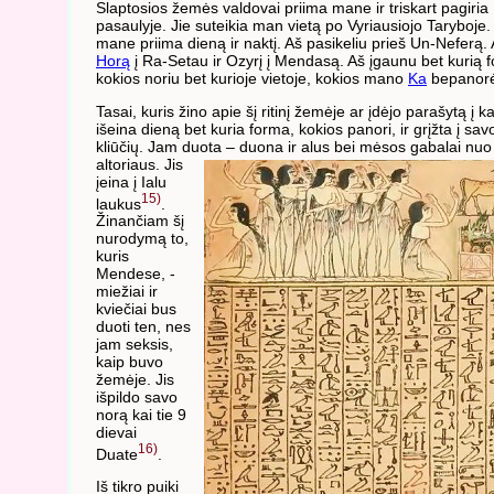
Slaptosios žemės valdovai priima mane ir triskart pagiria
pasaulyje. Jie suteikia man vietą po Vyriausiojo Taryboje
mane priima dieną ir naktį. Aš pasikeliu prieš Un-Neferą. 
Horą
į Ra-Setau ir Ozyrį į Mendasą. Aš įgaunu bet kurią 
kokios noriu bet kurioje vietoje, kokios mano
Ka
bepanorė
Tasai, kuris žino apie šį ritinį žemėje ar įdėjo parašytą į k
išeina dieną bet kuria forma, kokios panori, ir grįžta į sav
kliūčių. Jam duota – duona ir alus bei mėsos gabalai nu
altoriaus.
Jis
įeina į Ialu
15)
laukus
.
Žinančiam šį
nurodymą to,
kuris
Mendese, -
miežiai ir
kviečiai bus
duoti ten, nes
jam seksis,
kaip buvo
žemėje. Jis
išpildo savo
norą kai tie 9
dievai
16)
Duate
.
Iš tikro puiki