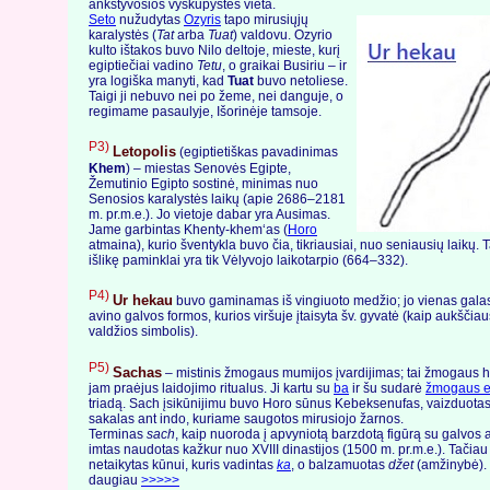
ankstyvosios vyskupystės vieta.
Seto
nužudytas
Ozyris
tapo mirusiųjų
karalystės (
Tat
arba
Tuat
) valdovu. Ozyrio
kulto ištakos buvo Nilo deltoje, mieste, kurį
egiptiečiai vadino
Tetu
, o graikai Busiriu – ir
yra logiška manyti, kad
Tuat
buvo netoliese.
Taigi ji nebuvo nei po žeme, nei danguje, o
regimame pasaulyje, Išorinėje tamsoje.
P3)
Letopolis
(egiptietiškas pavadinimas
Khem
) – miestas Senovės Egipte,
Žemutinio Egipto sostinė, minimas nuo
Senosios karalystės laikų (apie 2686–2181
m. pr.m.e.). Jo vietoje dabar yra Ausimas.
Jame garbintas Khenty-khem‘as (
Horo
atmaina), kurio šventykla buvo čia, tikriausiai, nuo seniausių laikų.
išlikę paminklai yra tik Vėlyvojo laikotarpio (664–332).
P4)
Ur hekau
buvo gaminamas iš vingiuoto medžio; jo vienas gala
avino galvos formos, kurios viršuje įtaisyta šv. gyvatė (kaip aukščia
valdžios simbolis).
P5)
Sachas
– mistinis žmogaus mumijos įvardijimas; tai žmogaus h
jam praėjus laidojimo ritualus. Ji kartu su
ba
ir šu sudarė
žmogaus 
triadą. Sach įsikūnijimu buvo Horo sūnus Kebeksenufas, vaizduotas
sakalas ant indo, kuriame saugotos mirusiojo žarnos.
Terminas
sach
, kaip nuoroda į apvyniotą barzdotą figūrą su galvos 
imtas naudotas kažkur nuo XVIII dinastijos (1500 m. pr.m.e.). Tačiau 
netaikytas kūnui, kuris vadintas
ka
, o balzamuotas
džet
(amžinybė). 
daugiau
>>>>>