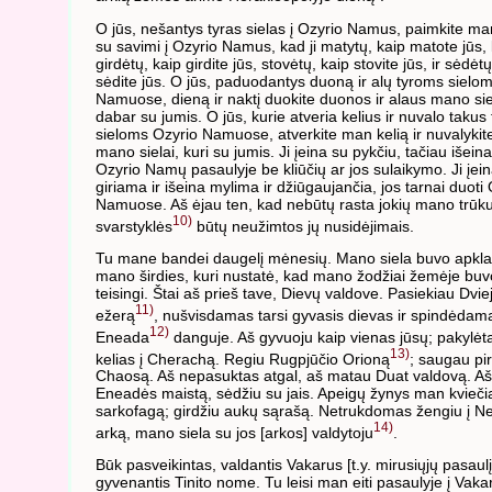
O jūs, nešantys tyras sielas į Ozyrio Namus, paimkite ma
su savimi į Ozyrio Namus, kad ji matytų, kaip matote jūs,
girdėtų, kaip girdite jūs, stovėtų, kaip stovite jūs, ir sėdėtų
sėdite jūs. O jūs, paduodantys duoną ir alų tyroms sielo
Namuose, dieną ir naktį duokite duonos ir alaus mano siel
dabar su jumis. O jūs, kurie atveria kelius ir nuvalo takus
sieloms Ozyrio Namuose, atverkite man kelią ir nuvalykite
mano sielai, kuri su jumis. Ji įeina su pykčiu, tačiau išeina 
Ozyrio Namų pasaulyje be kliūčių ar jos sulaikymo. Ji įei
giriama ir išeina mylima ir džiūgaujančia, jos tarnai duoti
Namuose. Aš ėjau ten, kad nebūtų rasta jokių mano trūk
10)
svarstyklės
būtų neužimtos jų nusidėjimais.
Tu mane bandei daugelį mėnesių. Mano siela buvo apkl
mano širdies, kuri nustatė, kad mano žodžiai žemėje buv
teisingi. Štai aš prieš tave, Dievų valdove. Pasiekiau Dvie
11)
ežerą
, nušvisdamas tarsi gyvasis dievas ir spindėdam
12)
Eneada
danguje. Aš gyvuoju kaip vienas jūsų; pakylė
13)
kelias į Cherachą. Regiu Rugpjūčio Orioną
; saugau pi
Chaosą. Aš nepasuktas atgal, aš matau Duat valdovą. A
Eneadės maistą, sėdžiu su jais. Apeigų žynys man kvieči
sarkofagą; girdžiu aukų sąrašą. Netrukdomas žengiu į N
14)
arką, mano siela su jos [arkos] valdytoju
.
Būk pasveikintas, valdantis Vakarus [t.y. mirusiųjų pasaulį
gyvenantis Tinito nome. Tu leisi man eiti pasaulyje į Vaka