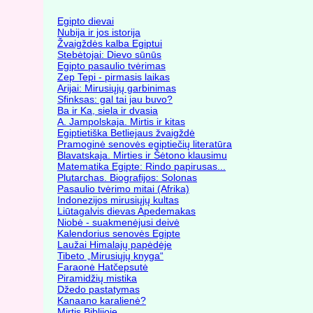
Egipto dievai
Nubija ir jos istorija
Žvaigždės kalba Egiptui
Stebėtojai: Dievo sūnūs
Egipto pasaulio tvėrimas
Zep Tepi - pirmasis laikas
Arijai: Mirusiųjų garbinimas
Sfinksas: gal tai jau buvo?
Ba ir Ka, siela ir dvasia
A. Jampolskaja. Mirtis ir kitas
Egiptietiška Betliejaus žvaigždė
Pramoginė senovės egiptiečių literatūra
Blavatskaja. Mirties ir Šėtono klausimu
Matematika Egipte: Rindo papirusas...
Plutarchas. Biografijos: Solonas
Pasaulio tvėrimo mitai (Afrika)
Indonezijos mirusiųjų kultas
Liūtagalvis dievas Apedemakas
Niobė - suakmenėjusi deivė
Kalendorius senovės Egipte
Laužai Himalajų papėdėje
Tibeto „Mirusiųjų knyga“
Faraonė Hatčepsutė
Piramidžių mistika
Džedo pastatymas
Kanaano karalienė?
Mirtis Biblijoje