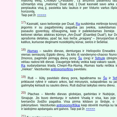
malonių vietų, Chotepo („Pasaulio“, t.y. amžinos palaimos) lau
užimantys visą „malonią“ Duat dalį. Į Duat kasnakt savo arka 
perplaukia visą jį, pasiekia Ialu laukus ir per Vidurio vartus išpla
horizontą.
Taip pat žr.
>>>>>
17)
Kasnakt, savo kelionėje per Duat,
Ra
susikimba mirtinoje kovo
jėgomis ir su pagalbininkų pagalba jas įveikia, sukeldamas
pasaulio gyventojų džiaugsmą, kaip ir patekėdamas žemėje.
kelionei skirtas atskiras kūrinys „Am-Duat“ (Esantieji Duat“), kur D
aprašoma detaliau, ypač tai, kas liečia „pragarą“ – žėruojančias
katilus, kuriuose deginami nusidėjėlių kūnai, sielos ir šešėliai.
18)
Atumas
– saulės dievas, demiurgas ir Heliopolio Eneadės s
vienas seniausių Egipto dievų. Jis kilo iš vandenyno-chaoso Nuno
žmonos, pagimdė pirmąją dievų porą:
Šu
(orą) ir
Tefnutę
(drėgmę
vėliau radosi kiti dievai. Daugelyje tekstų veikia kaip vakaro saulė,
Ra
sudarydamas triadą Chepri-Ra-Atumą. Atumas kartu reiškia ir 
„niekas“. Vaizduotas
antropomorfiniu
pavidalu.
19)
Ruti – liūtų pavidalo dievų pora, tapatinama su
Šu
ir
Tef
priklausė rytinė ir vakaro arkos, tad mirusysis, sutapatintas su ja
galimybę keliauti su saulės dievu. Ruti dažnai laikytas vienu dievu.
20)
Ptachas – Memfio dievas globėjas, garbintas ir Nubijoje, P
Sinajuje. Jis buvo demiurgu ir sutvėrė Visatą ir visa, kas joje
tveriančio žodžio pagalba. Visa pirma kildavo jo širdyje, o t
įsikūnydavo. Vaizduotas
antropomorfiškai
kaip stovinti mumija su l
ir laidojimo apdangalu ant galvos. Taip pat žr.
>>>>>
21)