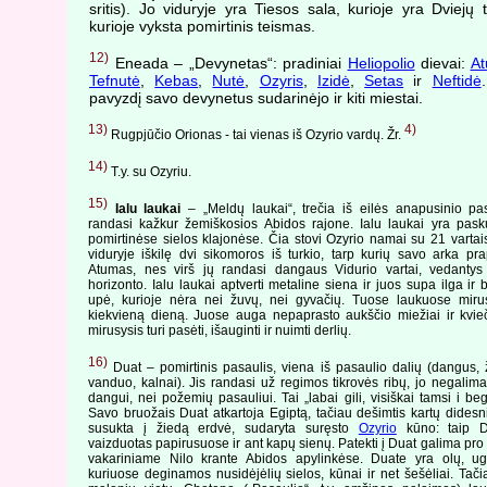
sritis). Jo viduryje yra Tiesos sala, kurioje yra Dviejų t
kurioje vyksta pomirtinis teismas.
12)
Eneada – „Devynetas“: pradiniai
Heliopolio
dievai:
A
Tefnutė
,
Kebas
,
Nutė
,
Ozyris
,
Izidė
,
Setas
ir
Neftidė
pavyzdį savo devynetus sudarinėjo ir kiti miestai.
13)
4)
Rugpjūčio Orionas - tai vienas iš Ozyrio vardų. Žr.
14)
T.y. su Ozyriu.
15)
Ialu laukai
– „Meldų laukai“, trečia iš eilės anapusinio pasa
randasi kažkur žemiškosios Abidos rajone. Ialu laukai yra pask
pomirtinėse sielos klajonėse. Čia stovi Ozyrio namai su 21 vartais
viduryje iškilę dvi sikomoros iš turkio, tarp kurių savo arka pr
Atumas, nes virš jų randasi dangaus Vidurio vartai, vedantys p
horizonto. Ialu laukai aptverti metaline siena ir juos supa ilga ir 
upė, kurioje nėra nei žuvų, nei gyvačių. Tuose laukuose mirusy
kiekvieną dieną. Juose auga nepaprasto aukščio miežiai ir kvieč
mirusysis turi pasėti, išauginti ir nuimti derlių.
16)
Duat – pomirtinis pasaulis, viena iš pasaulio dalių (dangus,
vanduo, kalnai). Jis randasi už regimos tikrovės ribų, jo negalima 
dangui, nei požemių pasauliui. Tai „labai gili, visiškai tamsi i bega
Savo bruožais Duat atkartoja Egiptą, tačiau dešimtis kartų didesnis
susukta į žiedą erdvė, sudaryta suręsto
Ozyrio
kūno: taip D
vaizduotas papirusuose ir ant kapų sienų. Patekti į Duat galima pro
vakariniame Nilo krante Abidos apylinkėse. Duate yra olų, ug
kuriuose deginamos nusidėjėlių sielos, kūnai ir net šešėliai. Tačia