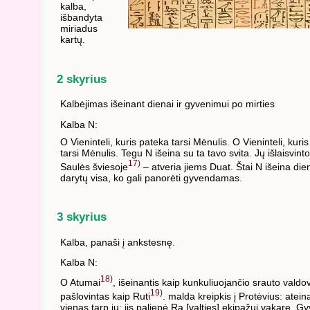
kalba,
išbandyta
miriadus
kartų.
2 skyrius
Kalbėjimas išeinant dienai ir gyvenimui po mirties
Kalba N:
O Vieninteli, kuris pateka tarsi Mėnulis. O Vieninteli, kuris
tarsi Mėnulis. Tegu N išeina su ta tavo svita. Jų išlaisvint
17)
Saulės šviesoje
– atveria jiems Duat. Štai N išeina die
darytų visa, ko gali panorėti gyvendamas.
3 skyrius
Kalba, panaši į ankstesnę.
Kalba N:
18)
O Atumai
, išeinantis kaip kunkuliuojančio srauto valdo
19)
pašlovintas kaip Ruti
. malda kreipkis į Protėvius: atein
vienas tarp jų; jis paliepė Ra [valties] ekipažui vakare. G