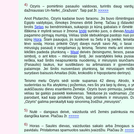
4)
Ozyris – pomirtinio pasaulio valdovas, turintis daug vardų,
dažniausias Un-Nefer, „Gražusis“. Taip pat žr.
>>>>>
Anot Plutarcho, Ozyris kadaise buvo faraonu. Jis buvo išmintingas 
Egipto valdytojas, išmokęs žmones dirbti žemę. Tačiau jį išdavik
brolis
Setas
su bendrininkais, sukapojo jo kūną gabalais ir išmėtė p
Ištikima ir mylinti sesuo ir žmona
Izidė
surinko juos, o dievas
Anub
pagamino pirmąją mumiją. Vėliau Izidė stebuklingai pastojo nuo jo
sūnų
Horą
. Šiam paaugus, jis susikovė su Setu ir tą įveikė, teisė
tėvo sostą. Horas prikėlė Ozyrį davęs nuryti savo Akį, o tasai
mirusiųjų pasaulį ir rengdamas jų teismą. Teismo metu ant vienos
lėkštės padeda plunksną –
Maat
deivės (teisingumo, tiesos, pasau
simbolį, o ant kitos – mirusiojo širdį. Jei svarstyklės lieka pusia
reiškia, kad širdis neapsunkinta nuodėmių, ir mirusysis siunčia
(Pasaulio) laukus, kur susitikdavo su artimaisiais ir gyvenda
palaimoje. Jei širdis nusverdavo plunksną, tai mirusiajam reiš
surydavo baisusis Amaitas (liūto, krokodilo ir hipopotamo derinys).
Teismo metu Ozyris sėdi soste supamas 42 dievų. Atrodo, 
suderintas su Ra atvykimu į požemius, nes šis yra tarp tų dievų, o y
aukščiausiu dievu esantiems Žemėje. Ozyris buvo pirmuoju, įveikusi
vėliau tai galėjo pasiekti kiekvienas. Tekstuose jis vadinamas „Ozy
parodant, kad kaip prisikėlė Ozyris, taip prisikels ir mirusysis. D
„Ozyris“ galima perskaityti kaip sinonimą žodžiui „mirusysis“.
5)
Nutė – dangaus deivė, vaizduota virš žemės palinkusia mo
dangiška karve. Plačiau žr.
>>>>>
6)
Horas – Saulės dievas, vaizduotas sakalo arba žmogaus s
pavidalu. Pristatomas sparnuotos saulės įvaizdžiu. Plačiau žr.
>>>>