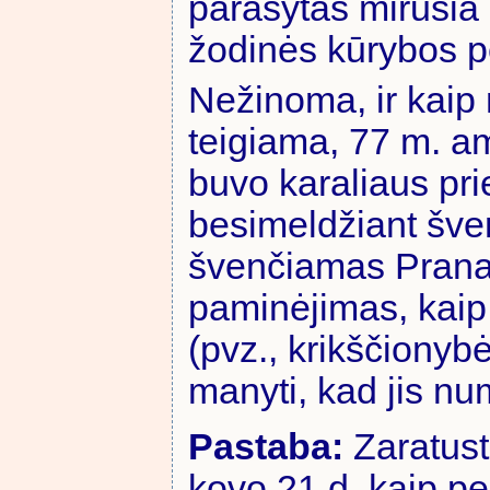
parašytas mirusia 
žodinės kūrybos 
Nežinoma, ir kaip 
teigiama, 77 m. am
buvo karaliaus pr
besimeldžiant šven
švenčiamas Prana
paminėjimas, kaip 
(pvz., krikščionybė
manyti, kad jis nu
Pastaba:
Zaratus
kovo 21 d. kaip p