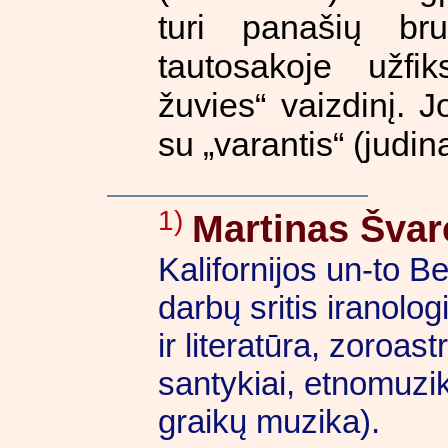
turi panašių br
tautosakoje užfi
žuvies“ vaizdinį. 
su „varantis“ (judina
1)
Martinas Švar
Kalifornijos un-to Be
darbų sritis iranolo
ir literatūra, zoroas
santykiai, etnomuzik
graikų muzika).