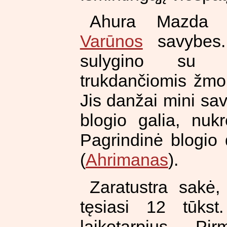
Ahura Mazda 
Varūnos
savybes. 
sulygino su bl
trukdančiomis žmon
Jis danžai mini sa
blogio galia, nuk
Pagrindinė blogio
(
Ahrimanas
).
Zaratustra sakė,
tęsiasi 12 tūks
laikotarpius. P