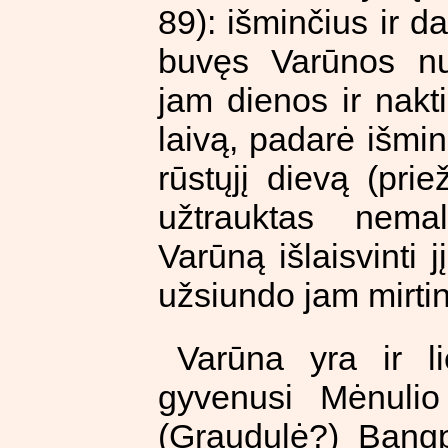
89): išminčius ir d
buvęs Varūnos nu
jam dienos ir nakt
laivą, padarė išminč
rūstųjį dievą (prie
užtrauktas nema
Varūną išlaisvinti
užsiundo jam mirtin
Varūna yra ir lie
gyvenusi Mėnulio
(Graudulė?) Bang