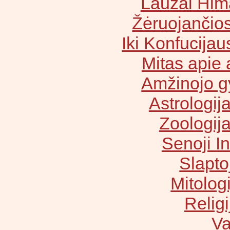
Laužai Him
Žėruojančios
Iki Konfucijau
Mitas apie 
Amžinojo g
Astrologij
Zoologija
Senoji In
Slapto
Mitolog
Religi
Va