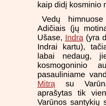
kaip didį kosminio 
Vedų himnuose
Adičiais (jų moti
Ušase,
Indra
(yra d
Indrai kartu), tač
labai nedaug, ji
kosmogoninio au
pasauliniame vand
Mitrą
su Varūna,
aprašytas tik vie
Varūnos santykių s