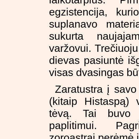
egzistencija, kur
suplanavo materia
sukurta naujaja
varžovui. Trečiuoju
dievas pasiuntė išg
visas dvasingas bū
Zaratustra į savo
(kitaip Histaspą) 
tėvą. Tai buvo 
paplitimui. Pagr
zoroastrai perėmė 