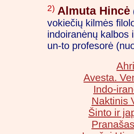
2)
Almuta Hincė
vokiečių kilmės filol
indoiranėnų kalbos 
un-to profesorė (nu
Ahr
Avesta. Ve
Indo-iran
Naktinis
Šinto ir j
Pranaša