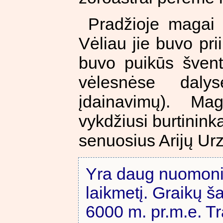
Pradžioje magai i
Vėliau jie buvo prii
buvo puikūs šventi
vėlesnėse daly
įdainavimų). M
vykdžiusi burtinink
senuosius Arijų Ur
Yra daug nuomon
laikmetį. Graikų šal
6000 m. pr.m.e. Tr