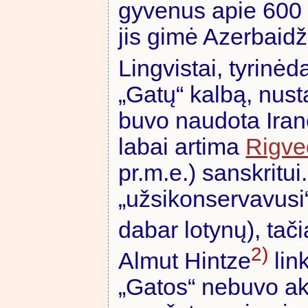
gyvenus apie 600 
jis gimė Azerbaidž
Lingvistai, tyrinėd
„Gatų“ kalbą, nust
buvo naudota Irane
labai artima
Rigve
pr.m.e.) sanskritu
„užsikonservavusi
dabar lotynų), tač
2)
Almut Hintze
link
„Gatos“ nebuvo ak