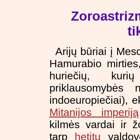
Zoroastriz
ti
Arijų būriai į Me
Hamurabio mirties,
huriečių, kur
priklausomybės n
indoeuropiečiai), 
Mitanijos imperiją
kilmės vardai ir ž
tarp
hetitų
valdovo