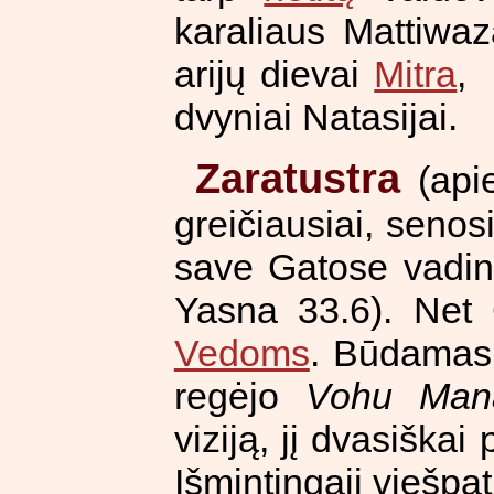
karaliaus Mattiwaz
arijų dievai
Mitra
dvyniai Natasijai.
Zaratustra
(apie
greičiausiai, senosi
save Gatose vadin
Yasna 33.6). Net
Vedoms
. Būdamas 1
regėjo
Vohu Man
viziją, jį dvasiška
Išmintingąjį viešpat