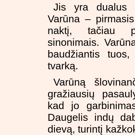
Jis yra dualus 
Varūna – pirmasis 
naktį, tačiau p
sinonimais. Varūna
baudžiantis tuos
tvarką.
Varūną šlovinan
gražiausių pasaul
kad jo garbinima
Daugelis indų daba
dievą, turintį kažk