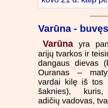
Varūna - buvęs 
Varūna
yra pam
arijų tvarkos ir tei
dangaus dievas (k
Ouranas – maty
vardai kilę iš tos
šaknies), kuris
adičių vadovas, tva