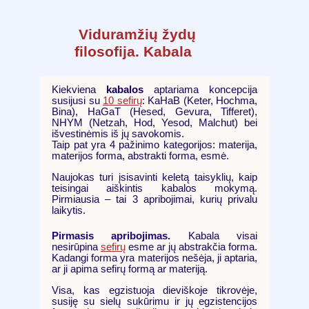
Viduramžių žydų
filosofija. Kabala
Kiekviena
kabalos
aptariama koncepcija
susijusi su
10 sefirų
: KaHaB (Keter, Hochma,
Bina), HaGaT (Hesed, Gevura, Tifferet),
NHYM (Netzah, Hod, Yesod, Malchut) bei
išvestinėmis iš jų savokomis.
Taip pat yra 4 pažinimo kategorijos: materija,
materijos forma, abstrakti forma, esmė.
Naujokas turi įsisavinti keletą taisyklių, kaip
teisingai aiškintis kabalos mokymą.
Pirmiausia – tai 3 apribojimai, kurių privalu
laikytis.
Pirmasis apribojimas.
Kabala visai
nesirūpina
sefirų
esme ar jų abstrakčia forma.
Kadangi forma yra materijos nešėja, ji aptaria,
ar ji apima sefirų formą ar materiją.
Visa, kas egzistuoja dieviškoje tikrovėje,
susiję su sielų sukūrimu ir jų egzistencijos