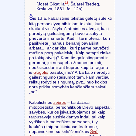
1)
(Josef Gikatilla
. Ša’arei Tsedeq,
Krokuva, 1881, fol. 12b).
Š
is 13 a. kabalistinis tekstas galėtų suteikti
kitą perspektyvą bibliniam tekstui, kurį
skaitant vis iškyla iš atminties atvejai, kai į
parodytą gailestingumą buvo atsakyta
prievarta ir smurtu. Kad ir tai moteriai, kuri
pasikvietė į namus benamį pavaišinti
arbata… ar dar kitai, kuri paėmė pavėžėti
mašina porą pakeleivių. Kaip netapti cinike
po tokių atvejų? Kam tie gailestingumai ir
gerumai, jei nesugeba žmonės priimti,
neužsisėsdami ant kupros kaip ta ragana
iš
Gogolio
pasakojimo? Arba kaip nerodyti
gailestingumo (teisumo) tam, kam verčiau
reiktų rodyti teisingumą, pvz., nuo kokios
nors priklausomybės kenčiančiam sakyti
„ne“.
Kabalistinės
sefiros
– tai dažnai
mitopoetiškai personifikuoti Dievo aspektai,
savybės, kurios įsivaizduojamos tai kaip
tarpusavyje susisiekiantys indai, tai kaip
vyriškos ir moteriškos personos, t. y.
kaukės (kaip antikiniuose teatruose,
nepainiokime su krikščioniškais
Švč.