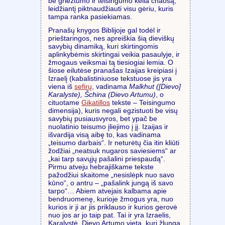
be griežtumo ir teisingumo kelia chaosą,
leidžiantį piktnaudžiauti visu gėriu, kuris
tampa ranka pasiekiamas.
Pranašų knygos Biblijoje gal todėl ir
prieštaringos, nes apreiškia šią dieviškų
savybių dinamiką, kuri skirtingomis
aplinkybėmis skirtingai veikia pasaulyje, ir
žmogaus veiksmai tą tiesiogiai lemia. O
šiose eilutėse pranašas Izaijas kreipiasi į
Izraelį (kabalistiniuose tekstuose jis yra
viena iš
sefirų
, vadinama
Malkhut ([Dievo]
Karalyste), Šchina (Dievo Artumu)
, o
cituotame
Gikatillos
tekste – Teisingumo
dimensija), kuris negali egzistuoti be visų
savybių pusiausvyros, bet ypač be
nuolatinio teisumo įliejimo į jį. Izaijas ir
išvardija visą aibę to, kas vadinama
„teisumo darbais“. Ir neturėtų čia itin kliūti
žodžiai „neatsuk nugaros saviesiems“ ar
„kai tarp savųjų pašalini priespaudą“.
Pirmu atveju hebrajiškame tekste
pažodžiui skaitome „nesislėpk nuo savo
kūno“, o antru – „pašalink jungą iš savo
tarpo“… Abiem atvejais kalbama apie
bendruomenę, kurioje žmogus yra, nuo
kurios ir ji ar jis priklauso ir kurios gerovė
nuo jos ar jo taip pat. Tai ir yra Izraelis,
Karalystė, Dievo Artumo vieta, kuri žlunga,