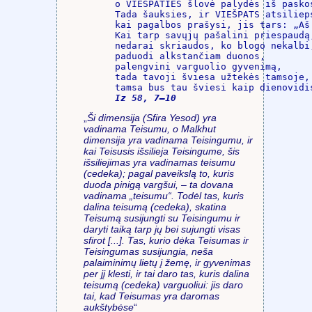
o VIEŠPATIES šlovė palydės iš paskos
Tada šauksies, ir VIEŠPATS atsilieps
kai pagalbos prašysi, jis tars: „Aš 
Kai tarp savųjų pašalini priespaudą,
nedarai skriaudos, ko blogo nekalbi,
paduodi alkstančiam duonos,

palengvini varguolio gyvenimą,

tada tavoji šviesa užtekės tamsoje, 
Iz 58, 7–10
„
Ši dimensija (
Sfira Yesod
) yra
vadinama Teisumu, o
Malkhut
dimensija yra vadinama Teisingumu, ir
kai Teisusis išsilieja Teisingume, šis
išsiliejimas yra vadinamas teisumu
(
cedeka
); pagal paveikslą to, kuris
duoda pinigą vargšui, – ta dovana
vadinama „teisumu“. Todėl tas, kuris
dalina teisumą (
cedeka
), skatina
Teisumą susijungti su Teisingumu ir
daryti taiką tarp jų bei sujungti visas
sfirot
[...]. Tas, kurio dėka Teisumas ir
Teisingumas susijungia, neša
palaiminimų lietų į žemę, ir gyvenimas
per jį klesti, ir tai daro tas, kuris dalina
teisumą (
cedeka
) varguoliui: jis daro
tai, kad Teisumas yra daromas
aukštybėse
“