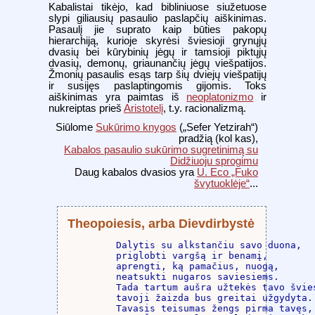
Kabalistai tikėjo, kad bibliniuose siužetuose
slypi giliausių pasaulio paslapčių aiškinimas.
Pasaulį jie suprato kaip būties pakopų
hierarchiją, kurioje skyrėsi šviesioji grynųjų
dvasių bei kūrybinių jėgų ir tamsioji piktųjų
dvasių, demonų, griaunančių jėgų viešpatijos.
Žmonių pasaulis esąs tarp šių dviejų viešpatijų
ir susijęs paslaptingomis gijomis. Toks
aiškinimas yra paimtas iš
neoplatonizmo
ir
nukreiptas prieš
Aristotelį
, t.y. racionalizmą.
Siūlome
Sukūrimo knygos
(„Sefer Yetzirah“)
pradžią (kol kas),
Kabalos pasaulio sukūrimo sugretinimą su
Didžiuoju sprogimu
Daug kabalos dvasios yra
U. Eco „Fuko
švytuoklėje“
...
Theopoiesis, arba Dievdirbystė
Dalytis su alkstančiu savo duona,

priglobti vargšą ir benamį,

aprengti, ką pamačius, nuogą,

neatsukti nugaros saviesiems.

Tada tartum aušra užtekės tavo švies
tavoji žaizda bus greitai užgydyta.

Tavasis teisumas žengs pirma tavęs,
