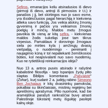
Sefiros
, emanacijos keliu atsiradusios iš dievo
(pirmoji iš dievo, antroji iš pirmosios ir t.t.) ir
panašios į jį, bet skirtingos nuo jo savo esme,
yra išsidėsčiusios pagal hierarchiją ir kiekviena
atlieka savo funkciją. Jos veikia atskirų žmonių
gyvenimą ir pačios yra veikiamos žmonių
poelgių ir minčių. Maldos metu žmogus
paveikia tik vieną ar kitą
sefirą
, - kiekvienas
maldos žodis sukeliąs jose tam tikrus
virpesius. Pamaldaus ir dorovingo žmogaus
siela po mirties kyla į amžinųjų dvasių
viešpatiją, o nuodėmingo - pereinanti į
naujagimio kūną ir tol nepaliekanti žemiškosios
būties, kol neapsivalanti nuo savo nuodėmių.
Kuo ne rytietiškoji reinkarnacijos idėja?
Nuo 13 a. antros pusės atsirado ir rašytinė
kabalistinė filosofija - tarp Ispanijos žydų plito
slaptas Biblijos komentaras „
Pašvaistė
“
(
Zohar
), kurį sudarė 2 a. judėjų rabino
Simeono
Ben Jochajaus
ir kitų dvasininkų pamokslai,
pokalbiai su tikinčiaisiais, mistinių regėjimų bei
apreiškimų aprašymai. Plito nuomonė, kad šie
aramėjiškai parašyti rankraščiai buvę atrasti
Palestinoje tūkstantį metų išgulėję paslėpti
kalnų oloje.