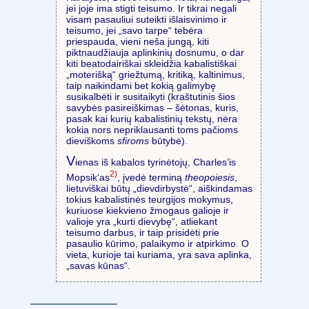
jei joje ima stigti teisumo. Ir tikrai negali
visam pasauliui suteikti išlaisvinimo ir
teisumo, jei „savo tarpe“ tebėra
priespauda, vieni neša jungą, kiti
piktnaudžiauja aplinkinių dosnumu, o dar
kiti beatodairiškai skleidžia kabalistiškai
„moterišką“ griežtumą, kritiką, kaltinimus,
taip naikindami bet kokią galimybę
susikalbėti ir susitaikyti (kraštutinis šios
savybės pasireiškimas – šėtonas, kuris,
pasak kai kurių kabalistinių tekstų, nėra
kokia nors nepriklausanti toms pačioms
dieviškoms
sfiroms
būtybė).
V
ienas iš kabalos tyrinėtojų, Charles’is
2)
Mopsik‘as
, įvedė terminą
theopoiesis
,
lietuviškai būtų „dievdirbystė“, aiškindamas
tokius kabalistinės teurgijos mokymus,
kuriuose kiekvieno žmogaus galioje ir
valioje yra „kurti dievybę“, atliekant
teisumo darbus, ir taip prisidėti prie
pasaulio kūrimo, palaikymo ir atpirkimo. O
vieta, kurioje tai kuriama, yra sava aplinka,
„savas kūnas“.