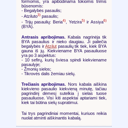
formomis, yra apibūdinama tokiomis trimis
būsenomis:
- Begalybės pasaulis;
3)
- Atziluto
pasaulis;
4)
5)
6)
- Trijų pasaulių: Beria
, Yetzira
ir Assiya
(BYA).
Antrasis apribojimas.
Kabala nagrinėja tik
BYA pasaulius ir nieko daugiau. Ji paliečia
begalybės ir
Atzilut
pasaulių tik tiek, kiek BYA
gauna iš jų. Kiekviename BYA pasauliuose
yra po 3 aspektus:
- 10 sefirų, kurių šviesa spindi kiekviename
pasaulyje;
- Žmonių sielos;
- Tikrovės dalis žemiau sielų.
Trečiasis apribojimas.
Nors kabala aiškina
kiekvieno pasaulio kiekvieną minutę, tačiau
pagrindinį dėmesį sutelkia į sielas tuose
pasauliuose. Visi kiti aspektai aptariami tiek,
kiek tai būtina sielų supratimui.
Tai trys pagrindiniai momentai, kuriuos reikia
nuolat atminti aiškinantis kabalą.