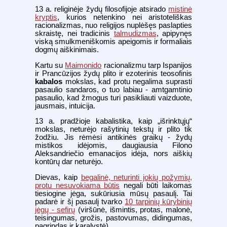
13 a. religinėje žydų filosofijoje atsirado
mistinė
kryptis
, kurios netenkino nei aristoteliškas
racionalizmas, nuo religijos nuplėšęs paslapties
skraistę, nei tradicinis
talmudizmas
, apipynęs
viską smulkmeniškomis apeigomis ir formaliais
dogmų aiškinimais.
Kartu su
Maimonido
racionalizmu tarp Ispanijos
ir Prancūzijos žydų plito ir ezoterinis teosofinis
kabalos
mokslas, kad protu negalima suprasti
pasaulio sandaros, o tuo labiau - amtgamtinio
pasaulio, kad žmogus turi pasikliauti vaizduote,
jausmais, intuicija.
13 a. pradžioje kabalistika, kaip „išrinktųjų“
mokslas, neturėjo rašytinių tekstų ir plito tik
žodžiu. Jis rėmėsi antikinės graikų - žydų
mistikos idėjomis, daugiausia Filono
Aleksandriečio emanacijos idėja, nors aiškių
kontūrų dar neturėjo.
Dievas, kaip
begalinė, neturinti jokių požymių,
protu nesuvokiama būtis
negali būti laikomas
tiesiogine jėga, sukūriusia mūsų pasaulį. Tai
padarė ir šį pasaulį tvarko
10 tarpinių kūrybinių
jėgų - sefirų
(viršūnė, išmintis, protas, malonė,
teisingumas, grožis, pastovumas, didingumas,
pagrindas ir karalystė).