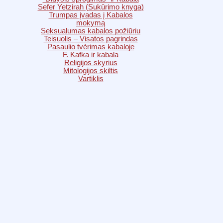
Sefer Yetzirah (Sukūrimo knyga)
Trumpas įvadas į Kabalos
mokymą
Seksualumas kabalos požiūriu
Teisuolis – Visatos pagrindas
Pasaulio tvėrimas kabaloje
F. Kafka ir kabala
Religijos skyrius
Mitologijos skiltis
Vartiklis