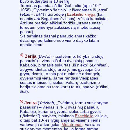
buvo sudarytas iš 10 sefirų.
Terminas paimtas iš Ibn Gabirolio (apie 1021-
1058) „Gyvenimo šaltinio“ ir išvedamas iš „atzal“
(
etzel
- „arti“) nuorodoje į
Ezekielio knygą
(kai
esantis
arti
Begalinės šviesos). Vėliau kabalistai
Atzilutą pradėjo aiškinti žodžiu „pranašumas“,
turėdami omenyje aukščiausią ir tobuliausią
pasaulį.
Šis terminas dažnai panaudojamas kažko
dvasingo perkėlimo nuo vieno dalyko kitam
apibūdinimui.
4)
Berija
(
Beri'ah
- „sutvėrimo, kūrybinių idėjų
pasaulis“) - vienas iš 4-ių dvasinių pasaulių
Kabaloje, pirmasis sukurtas „iš nieko“ (
ex nihilo
),
apgyvendintas idėjų arba jomis gyvuojančių
grynų dvasių, o taip pat nuolatinė arkangelų
gyvenamoji vieta. Jame randasi Viešpaties
sostas ir teisuolių sielos. Vakarų ezoterizme
berija siejama su taro kortų taurių spalva (rūšimi,
suit
).
5)
Jecira
(
Yetzirah
, „Tvėrimo, formų susidarymo
pasaulis“) – vienas iš 4-ių dvasinių pasaulių
Kabaloje, kuriame gyvena sielos arba gyvos
(„šviesios“) būtybės, minimos
Ezechielio
vizijoje,
o taip pat 10-ies lygių angelai; visiems jiems
vadovauja arkangelas
Metatronas
. Vaisiaus
susidarymo momentas, kai jo forma tampa