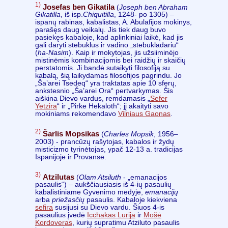
1)
Josefas ben Gikatila
(
Joseph ben Abraham
Gikatilla
, iš isp.
Chiquitilla
, 1248- po 1305) –
ispanų rabinas, kabalistas, A. Abulafijos mokinys,
parašęs daug veikalų. Jis tiek daug buvo
pasiekęs kabaloje, kad aplinkiniai laikė, kad jis
gali daryti stebuklus ir vadino „stebukladariu“
(
ha-Nasim
). Kaip ir mokytojas, jis užsiiminėjo
mistinėmis kombinacijomis bei raidžių ir skaičių
perstatomis. Ji bandė sutaikyti filosofiją su
kabalą, šią laikydamas filosofijos pagrindu. Jo
„Ša’arei Tsedeq“ yra traktatas apie 10 sferų,
ankstesnio „Ša’arei Ora“ pertvarkymas. Šis
aiškina Dievo vardus, remdamasis „
Sefer
Yetzira
“ ir „Pirke Hekaloth“; jį akaityti savo
mokiniams rekomendavo
Vilniaus Gaonas
.
2)
Šarlis Mopsikas
(
Charles Mopsik
, 1956–
2003) - prancūzų rašytojas, kabalos ir žydų
misticizmo tyrinėtojas, ypač 12-13 a. tradicijas
Ispanijoje ir Provanse.
3)
Atzilutas
(
Olam Atsiluth
- „emanacijos
pasaulis“) – aukščiausiasis iš 4-ių pasaulių
kabalistiniame Gyvenimo medyje,
emanacijų
arba
priežasčių
pasaulis. Kabaloje kiekviena
sefira
susijusi su Dievo vardu. Šiuos 4-is
pasaulius įvedė
Icchakas Lurija
ir
Mošė
Kordoveras
, kurių supratimu Atziluto pasaulis