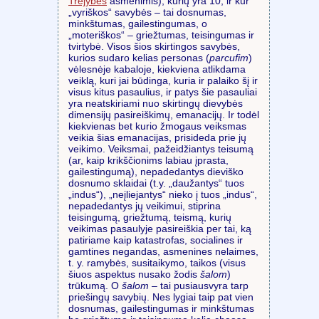
Trejybės
asmenimis), kurių yra 10, ir kur
„vyriškos“ savybės – tai dosnumas,
minkštumas, gailestingumas, o
„moteriškos“ – griežtumas, teisingumas ir
tvirtybė. Visos šios skirtingos savybės,
kurios sudaro kelias personas (
parcufim
)
vėlesnėje kabaloje, kiekviena atlikdama
veiklą, kuri jai būdinga, kuria ir palaiko šį ir
visus kitus pasaulius, ir patys šie pasauliai
yra neatskiriami nuo skirtingų dievybės
dimensijų pasireiškimų, emanacijų. Ir todėl
kiekvienas bet kurio žmogaus veiksmas
veikia šias emanacijas, prisideda prie jų
veikimo. Veiksmai, pažeidžiantys teisumą
(ar, kaip krikščionims labiau įprasta,
gailestingumą), nepadedantys dieviško
dosnumo sklaidai (t.y. „daužantys“ tuos
„indus“), „neįliejantys“ nieko į tuos „indus“,
nepadedantys jų veikimui, stiprina
teisingumą, griežtumą, teismą, kurių
veikimas pasaulyje pasireiškia per tai, ką
patiriame kaip katastrofas, socialines ir
gamtines negandas, asmenines nelaimes,
t. y. ramybės, susitaikymo, taikos (visus
šiuos aspektus nusako žodis
šalom
)
trūkumą. O
šalom
– tai pusiausvyra tarp
priešingų savybių. Nes lygiai taip pat vien
dosnumas, gailestingumas ir minkštumas