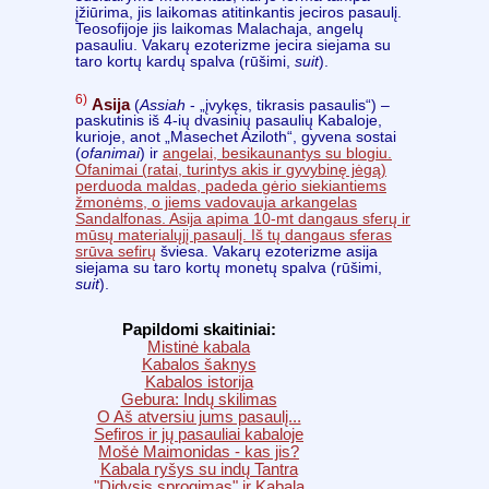
įžiūrima, jis laikomas atitinkantis jeciros pasaulį.
Teosofijoje jis laikomas Malachaja, angelų
pasauliu. Vakarų ezoterizme jecira siejama su
taro kortų kardų spalva (rūšimi,
suit
).
6)
Asija
(
Assiah
- „įvykęs, tikrasis pasaulis“) –
paskutinis iš 4-ių dvasinių pasaulių Kabaloje,
kurioje, anot „Masechet Aziloth“, gyvena sostai
(
ofanimai
) ir
angelai, besikaunantys su blogiu.
Ofanimai (ratai, turintys akis ir gyvybinę jėgą)
perduoda maldas, padeda gėrio siekiantiems
žmonėms, o jiems vadovauja arkangelas
Sandalfonas. Asija apima 10-mt dangaus sferų ir
mūsų materialųjį pasaulį. Iš tų dangaus sferas
srūva
sefirų
šviesa. Vakarų ezoterizme asija
siejama su taro kortų monetų spalva (rūšimi,
suit
).
Papildomi skaitiniai:
Mistinė kabala
Kabalos šaknys
Kabalos istorija
Gebura: Indų skilimas
O Aš atversiu jums pasaulį...
Sefiros ir jų pasauliai kabaloje
Mošė Maimonidas - kas jis?
Kabala ryšys su indų Tantra
"Didysis sprogimas" ir Kabala