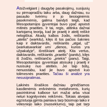
A
tsižvelgiant į daugybę pasakojimų, susijusių
su pirmapradžiu laiku arba, daug dažniau, su
pasaulio tvėrimu ir jo tiesioginėmis
pasekmėmis, galima bandyti teigti, kad
Mesopotamijos gyventojai buvo ypač apsėsti
mitinės praeities. Ir tai, regis, atitinka dažnai
kartojamą teoriją, kad jie praeitį ir ateitį reiškė
nelogiškai. Akadų kalbos žodis, reiškiantis
„ateitis“ (
warkitu
), kilęs iš tos pačios šaknies
kaip ir daiktavardis, reiškiantis „atgal, už“
(
warkatuwarkiat umi
„dienos, kurios yra
užpakalyje“, išreiškiant ateitį. Kita vertus,
daiktavardis, reiškiantis „praeitis“ (
panitu
), kilęs
iš žodžio, reiškiančio „priekis“ (
panu
). Taigi,
Mesopotamijos gyventojai atsisukę į praeitį ir
nusisukę nuo ateities. Jei taip būtų,
nenuostabu, kad jie buvo apsėsti kuo
tolimesnės praeities.
Tačiau ši analizė yra
nesusipratimas
.
Laikinės išraiškos dažniau grindžiamos
kasdienėmis erdvinėmis metaforomis, kurių
pasirinkimai kalbose turi mažai arba visai
neturi kognityvinės reikšmės. Tokiais atvejais
egzistuoja įgimta painiava tarp būsimojo laiko ir
vėlesniojo laiko (nuoseklumo), taip pat tarp