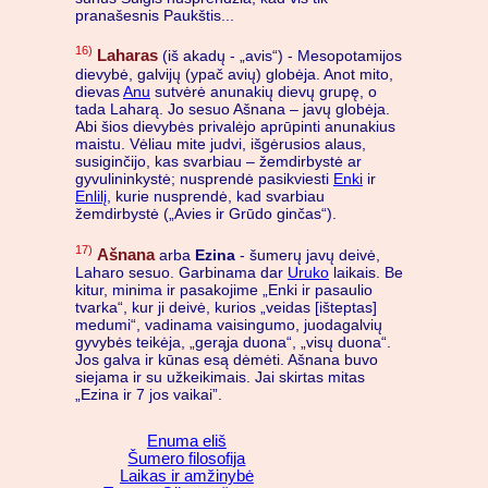
pranašesnis Paukštis...
16)
Laharas
(iš akadų - „avis“) - Mesopotamijos
dievybė, galvijų (ypač avių) globėja. Anot mito,
dievas
Anu
sutvėrė anunakių dievų grupę, o
tada Laharą. Jo sesuo Ašnana – javų globėja.
Abi šios dievybės privalėjo aprūpinti anunakius
maistu. Vėliau mite judvi, išgėrusios alaus,
susiginčijo, kas svarbiau – žemdirbystė ar
gyvulininkystė; nusprendė pasikviesti
Enki
ir
Enlilį
, kurie nusprendė, kad svarbiau
žemdirbystė („Avies ir Grūdo ginčas“).
17)
Ašnana
arba
Ezina
- šumerų javų deivė,
Laharo sesuo. Garbinama dar
Uruko
laikais. Be
kitur, minima ir pasakojime „Enki ir pasaulio
tvarka“, kur ji deivė, kurios „veidas [išteptas]
medumi“, vadinama vaisingumo, juodagalvių
gyvybės teikėja, „gerąja duona“, „visų duona“.
Jos galva ir kūnas esą dėmėti. Ašnana buvo
siejama ir su užkeikimais. Jai skirtas mitas
„Ezina ir 7 jos vaikai”.
Enuma eliš
Šumero filosofija
Laikas ir amžinybė