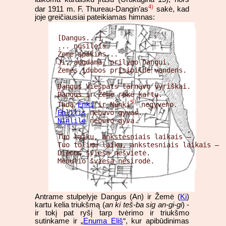
4)
dar 1911 m. F. Thureau-Dangin’as
sakė, kad
joje greičiausiai pateikiamas himnas:
[Dangus...]

... nusileis.

Žemė apakins...

Ji, augdama, prilygo Dangui.

Žemės įdubos prisipildė vandens.

Dangus Viešpats tarnavo vyriškai.

Dangus ir Žemė rėkė kartu.

5)
Tada 
Enki
 ir Nunki
Enlilis
Ninlilė
 nebuvo gyva.

Tuo laiku, ankstesniais laikais –

Tuo tolimu laiku, ankstesniais laikais –

Dienos šviesa nešvietė.

Mėnulio šviesa nesirodė.
Antrame stulpelyje Dangus (An) ir Žemė (
Ki
)
kartu kelia triukšmą (
an ki teš-ba sig an-gi-gi
) -
ir tokį pat ryšį tarp tvėrimo ir triukšmo
sutinkame ir „
Enuma Eliš
“, kur apibūdinimas