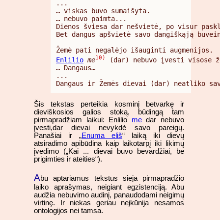
...

… viskas buvo sumaišyta.

… nebuvo paimta...

Dienos šviesa dar nešvietė, po visur paskl
Bet dangus apšvietė savo dangiškąją buvein
10)
Enlilio
me
 (dar) nebuvo įvesti visose ž
… Dangaus…

...

Dangaus ir Žemės dievai (dar) neatliko sa
Šis tekstas perteikia kosminį betvarkę ir
dieviškosios galios stoką, būdingą tam
pirmapradžiam laikui: Enlilio
me
dar nebuvo
įvesti,dar dievai nevykdė savo pareigų.
Panašiai ir „
Enuma eliš
“ laiką iki dievų
atsiradimo apibūdina kaip laikotarpį iki likimų
įvedimo („Kai ... dievai buvo bevardžiai, be
prigimties ir ateities“).
A
bu aptariamus tekstus sieja pirmapradžio
laiko aprašymas, neigiant egzistenciją. Abu
audžia nebuvimo audinį, panaudodami neigimų
virtinę. Ir niekas geriau neįkūnija nesamos
ontologijos nei tamsa.