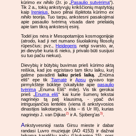
kūrimo
ex nihilo
(žr. jo „
Pasaulio sutvėrimą
“).
Tik 2 a., tokių ankstyvųjų krikščionių mąstytojų
kaip
Ireniejus
, buvo pilnai išplėtota kūrimo
ex
nihilo
teorija. Tuo tarpu, ankstesni pasakojimai
apie pasaulio tvėrimą visada darė prielaidą
apie tam tikrą ankstesnį esinį.
Todėl jos nėra ir Mesopotamijos kosmogonijoje
(atrodo, kad ji net numano šiuolaikinių filosofų
rūpesčius; pvz.,
Heidegeris
netgi svarsto, ar,
jei dievybė kuria iš nieko, ji privalo būti susijusi
su tuo pačiu niekuo).
Dievybių ir būtybių buvimas prieš kūrimo aktą
reiškia, kad jos egzistavo tam tikru laiku, kurį
galime pavadinti
laiku prieš laiką
. „Enūma
eliš“ epe tik
Tiamatė
ir
Apsu
gyvavo toje
pirmykštėje būklėje (skaitykite apie
pasaulio
tvėrimą
„Enuma Eliš“ mite). Vis tik gerokai
prieš „
Enuma eliš
“ kai kurie šumerų tekstai
nagrinėjo tą patį klausimą, - ypač dvi
intriguojančios lentelės (viena iš ankstyvosios
dinastijos laikotarpio, o kita – iš Ur III), kurias
2)
3)
nagrinėjo J. van Dijkas
ir A. Sjoberg’as
.
A
nkstyvesnioji rasta Girsu mieste ir dabar
randasi Luvro muziejuje (AO 4153) ir dažnai
laikoma karališku įrašu (Urukagina 15), nors