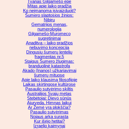
Tvanas Gilgamešo epe
Mitas apie laiko pradžią
Ko neįmanoma įsivaizduoti?
Šumero slaptosios žinios:
Nibiru
Gematrijos menas,
numerologija
Gilgamešo-Muromeco
sugretinimai
Anaditva – laiko pradžios
nebuvimo koncepcija
Dingusių šumerų lentelių
fragmentas nr.5
Staigus Šumero žlugimas:
branduolinė katastrofa
Akado (Inanos) užkariavimai
šumerų mituose
Apie laiko klausimą filosofijoje
Laikas skirtingose kultūrose
Pasaulio sutvėrimo skiltis
Australijos Svajų metas
Stebėtojai: Dievo sūnūs
Ajurveda. Himnas laikui
Ar Žemė yra plokščia?
Pasaulio sutvėrimas
Nojaus arka surasta
Kur išėjo hetitai?
Izraelio kaimynai