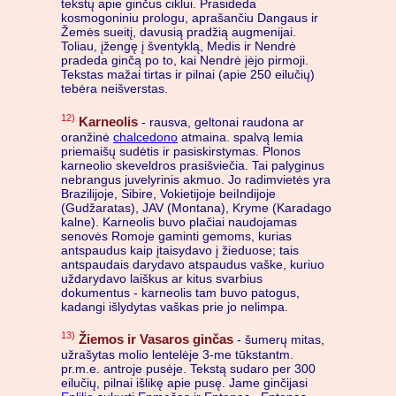
tekstų apie ginčus ciklui. Prasideda
kosmogoniniu prologu, aprašančiu Dangaus ir
Žemės sueitį, davusią pradžią augmenijai.
Toliau, įžengę į šventyklą, Medis ir Nendrė
pradeda ginčą po to, kai Nendrė įėjo pirmoji.
Tekstas mažai tirtas ir pilnai (apie 250 eilučių)
tebėra neišverstas.
12)
Karneolis
- rausva, geltonai raudona ar
oranžinė
chalcedono
atmaina. spalvą lemia
priemaišų sudėtis ir pasiskirstymas. Plonos
karneolio skeveldros prasišviečia. Tai palyginus
nebrangus juvelyrinis akmuo. Jo radimvietės yra
Brazilijoje, Sibire, Vokietijoje beiIndijoje
(Gudžaratas), JAV (Montana), Kryme (Karadago
kalne). Karneolis buvo plačiai naudojamas
senovės Romoje gaminti gemoms, kurias
antspaudus kaip įtaisydavo į žieduose; tais
antspaudais darydavo atspaudus vaške, kuriuo
uždarydavo laiškus ar kitus svarbius
dokumentus - karneolis tam buvo patogus,
kadangi išlydytas vaškas prie jo nelimpa.
13)
Žiemos ir Vasaros ginčas
- šumerų mitas,
užrašytas molio lentelėje 3-me tūkstantm.
pr.m.e. antroje pusėje. Tekstą sudaro per 300
eilučių, pilnai išlikę apie pusę. Jame ginčijasi