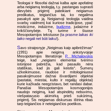
Teologai ir filosofai dažnai kalba apie apofatinę
arba neigiamą teologiją, t.y. pastangas suprasti
dievybės prigimtį pateikiant neigiamus
predikatus, teigiančius tai, ko negalima
pasakyti apie ją. Neigiamoji teologija vaidina
svarbų vaidmenį kai kuriose tradicijose, ypač
misticizme, induizme,
budizme
, judaizme ir
krikščionybėje. Tą turime ir šiuose
Mesopotamijos tekstuose (
ta prasme
laikas iki
laiko
negali net būti laiku!
).
S
avo straipsnyje „Neigimas kaip apibrėžimas“
(1991) apie neigimą ankstyvojoje
Mesopotamijos literatūroje
P. Michalovskis
teigė, kad „neigiami elementai tvėrimo
istorijose pabrėžia, kad pasaulis nėra
statiškas, kad jis gali keistis“. Šumerų
užkeikimuose, raudose ir mitologiniuose
pasakojimuose dažnai išvardijami objektai
(pastatai, miestai, kulto ir regalijų objektai)
kurie kažkada neegzistavo, bet randasi dabar.
Panašiai Mesopotamijos kosmogonijos
naudojo neigimą, kad atspindėtų nebuvimo,
viešpatavusio akimirką prieš sukūrimą,
prigimtį. Šis neigiamas diskursas ištrina ribas
tarp teigiančios ir neteigiančios poetikos.