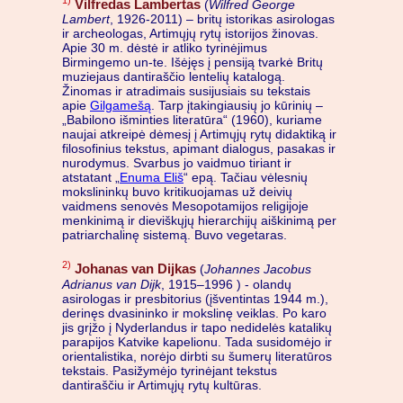
Vilfredas Lambertas
(
Wilfred George
Lambert
, 1926-2011) – britų istorikas asirologas
ir archeologas, Artimųjų rytų istorijos žinovas.
Apie 30 m. dėstė ir atliko tyrinėjimus
Birmingemo un-te. Išėjęs į pensiją tvarkė Britų
muziejaus dantiraščio lentelių katalogą.
Žinomas ir atradimais susijusiais su tekstais
apie
Gilgamešą
. Tarp įtakingiausių jo kūrinių –
„Babilono išminties literatūra“ (1960), kuriame
naujai atkreipė dėmesį į Artimųjų rytų didaktiką ir
filosofinius tekstus, apimant dialogus, pasakas ir
nurodymus. Svarbus jo vaidmuo tiriant ir
atstatant „
Enuma Eliš
“ epą. Tačiau vėlesnių
mokslininkų buvo kritikuojamas už deivių
vaidmens senovės Mesopotamijos religijoje
menkinimą ir dieviškųjų hierarchijų aiškinimą per
patriarchalinę sistemą. Buvo vegetaras.
2)
Johanas van Dijkas
(
Johannes Jacobus
Adrianus van Dijk
, 1915–1996 ) - olandų
asirologas ir presbitorius (įšventintas 1944 m.),
derinęs dvasininko ir mokslinę veiklas. Po karo
jis grįžo į Nyderlandus ir tapo nedidelės katalikų
parapijos Katvike kapelionu. Tada susidomėjo ir
orientalistika, norėjo dirbti su šumerų literatūros
tekstais. Pasižymėjo tyrinėjant tekstus
dantiraščiu ir Artimųjų rytų kultūras.