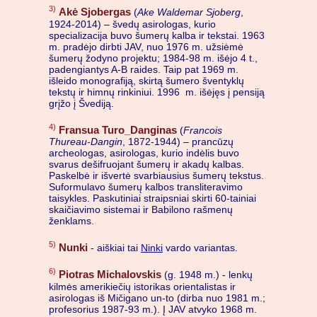
3)
Akė Sjobergas
(
Ake Waldemar Sjoberg
,
1924-2014) – švedų asirologas, kurio
specializacija buvo šumerų kalba ir tekstai. 1963
m. pradėjo dirbti JAV, nuo 1976 m. užsiėmė
šumerų žodyno projektu; 1984-98 m. išėjo 4 t.,
padengiantys A-B raides. Taip pat 1969 m.
išleido monografiją, skirtą šumero šventyklų
tekstų ir himnų rinkiniui. 1996 m. išėjęs į pensiją
grįžo į Švediją.
4)
Fransua Turo_Danginas
(
Francois
Thureau-Dangin
, 1872-1944) – prancūzų
archeologas, asirologas, kurio indėlis buvo
svarus dešifruojant šumerų ir akadų kalbas.
Paskelbė ir išvertė svarbiausius šumerų tekstus.
Suformulavo šumerų kalbos transliteravimo
taisykles. Paskutiniai straipsniai skirti 60-tainiai
skaičiavimo sistemai ir Babilono rašmenų
ženklams.
5)
Nunki
- aiškiai tai
Ninki
vardo variantas.
6)
Piotras Michalovskis
(g. 1948 m.) - lenkų
kilmės amerikiečių istorikas orientalistas ir
asirologas iš Mičigano un-to (dirba nuo 1981 m.;
profesorius 1987-93 m.). Į JAV atvyko 1968 m.