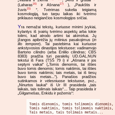
„Vasara ir žiema
“, „Avis ir grūdai
“
16)
17)
(Laharas
ir Ašnana
), „Paukštis ir
15)
žuvis
“. Tvėrimas sukelia teigiamą
kosmologiją, tuo tarpu laikas iki tvėrimo
priklauso neigiančios kosmologijos sričiai.
Y
ra nemažai tekstų, kuriuose minimi įvykiai,
kylantys iš įvairių tvėrimo aspektų arba tokie
tolimi, kad atrodo artimi tai akimirkai. Jų
įžangos apibrėžia jų mitinius pasakojimus (
in
illo tempore
). Tai pastebima kai kuriuose
ankstyvosios dinastijos tekstuose: vadinamojo
Bartono cilindro (arba Enlilio cilindras; CBS
8383) pradžia turi paralelių UD.GAL.NUN
tekstui iš Fara (TSŠ 79 i) ir „Ašnana ir jos
septyni vaikai“ („Tomis dienomis, tai išties
buvo tomis dienomis; tomis naktimis, tai išties
buvo tomis naktimis; tais metais, tai iš tiesų
buvo tais metais...“). Panašios pradžios
sutinkamos ir vėlesniuose tekstuose, pvz.,
„Ninurtos laukai“ iš Ur III prasideda „tais
laikais, tais tolimais laikais“… Taip prasideda ir
„Gilgamešas, Enkidu ir požemis“:
Tomis dienomis, tomis tolimomis dienomis,

Tomis naktimis, tomis tolimomis naktimis,
