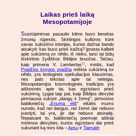
Laikas prieš laiką
Mesopotamijoje
S
usirūpinimas pasaulio kilme buvo bendras
žmonių rūpestis. Skirtingos kultūros kūrė
savas sukūrimo istorijas, kurios dažnai bando
atsakyti: kas buvo prieš kažką? Įprasta kalbėti
apie sukūrimą
ex nihilo
, iš nieko, tarsi tai būtų
išskirtinis žydiškos Biblijos bruožas. Tačiau,
1)
kaip primena V. Lambertas
, mintis, kad
Pradžios knygos pradžia
reiškia sukūrimą
ex
nihilo
, yra teologinės spekuliacijos klausimas,
nes pats tekstas apie tai neteigia.
Mesopotamijos kosmologinės tradicijos yra
aiškesnės apie tai, kas egzistavo prieš
sukūrimą. Lygiai taip pat, kaip Biblijos dievybė
pirmiausia sukūrė „dangų ir žemę“, pirmosios
babiloniečių „
Enuma eliš
“ eilutės mums
nurodo, kad nei dangus, nei žemė dar nebuvo
įvardyti, tai yra, jie dar nebuvo atsiradę.
Nepaisant to, babiloniečių poemoje aiškiai
minimos dievybės, kurios egzistavo dar prieš
sukuriant ką nors kita –
Apsu
ir
Tiamatė
: