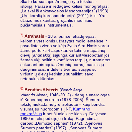
Skaito kursus apie Artimųjų rytų tekstus ir
istoriją. Parašė ir redagavo kelias monografijas:
„Laiškai iš ankstyvosios Mesopotamijos“ (1993),
„Uro karalių korespondencija“ (2011) ir kt. Yra
džiazo muzikantas, grojantis mediniais
pučiamaisiais instrumentais.
7)
Atrahasis
- 18 a. pr.m.e. akadų epas,
keliomis versijomis užrašytas molio lentelėse ir
pavadintas vieno veikėjo žynio Atra-Hasis vardu.
Jame perteikti 4 aspektai: viršutinių ir apatinių
dievų (
anunakių
) sąjunga kuriantMesopotamijos
žemės ūkį; politinis konfliktas tarp jų, nuramintas
sukuriant pirmąsias žmonių poras; masinis jų
dauginimasis; ir didelis tvanas, susijęs su
viršutinių dievų ketinimu sunaikinti savo
netobulus kūrinius.
8)
Bendtas Alsteris
(
Bendt Aage
Valentin Alster
, 1946-2012) - danų šumerologas
iš Kopenhagos un-to (1978-2005). Šumero
tekstų niekada netyrė izoliuotai – kaip bendrą
visumą su nuorodomis į NT,
Kumrano
rankraščius
ir net šiuolaikinę klasiką. Dalyvavo
1990 m. ekspedicijoje į Iraką. Pagrindiniai
darbai: „Dumuzio sapnas“ (1972), „Senovės
Šumero patarlės“ (1997), „Senovės Šumero