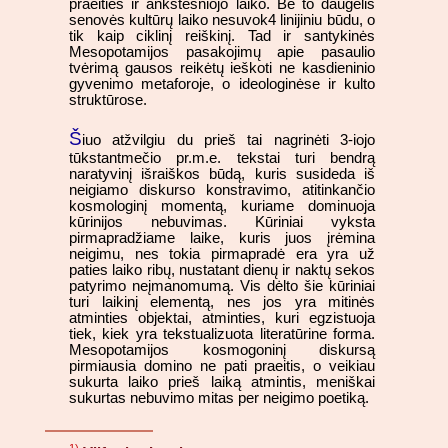
praeities ir ankstesniojo laiko. Be to daugelis
senovės kultūrų laiko nesuvok4 linijiniu būdu, o
tik kaip ciklinį reiškinį. Tad ir santykinės
Mesopotamijos pasakojimų apie pasaulio
tvėrimą gausos reikėtų ieškoti ne kasdieninio
gyvenimo metaforoje, o ideologinėse ir kulto
struktūrose.
Š
iuo atžvilgiu du prieš tai nagrinėti 3-iojo
tūkstantmečio pr.m.e. tekstai turi bendrą
naratyvinį išraiškos būdą, kuris susideda iš
neigiamo diskurso konstravimo, atitinkančio
kosmologinį momentą, kuriame dominuoja
kūrinijos nebuvimas. Kūriniai vyksta
pirmapradžiame laike, kuris juos įrėmina
neigimu, nes tokia pirmapradė era yra už
paties laiko ribų, nustatant dienų ir naktų sekos
patyrimo neįmanomumą. Vis dėlto šie kūriniai
turi laikinį elementą, nes jos yra mitinės
atminties objektai, atminties, kuri egzistuoja
tiek, kiek yra tekstualizuota literatūrine forma.
Mesopotamijos kosmogoninį diskursą
pirmiausia domino ne pati praeitis, o veikiau
sukurta laiko prieš laiką atmintis, meniškai
sukurtas nebuvimo mitas per neigimo poetiką.
1)