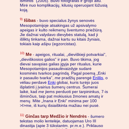
išmintis“ (2005). Buvo fotografas ir grojo altu.
Mirė nuo komplikacijų, kilusių operuojant lūžusią
koją.
9)
Išibas
- buvo specialus žynys senovės
Mesopotamijoje atsakingas už apsivalymo
apeigas ir kulto reikmenų šventumo priežiūrą.
Jie dažnai valydavo dievybės statulą, kad ji
išliktų tinkama, dažnai kartu su kitais žyniais,
tokiais kaip
ašipu
(egzorcistas).
10)
Me
- apeigos, ritualai, „dieviškieji potvarkiai“,
„dieviškosios galios“ ir pan. Buvo tikima, jog
dievai savąsias galias įgyja per ritualus, kurie
Mesopotamijos pasaulėvaizdyje sudarė
kosminės tvarkos pagrindą. Pagal poemą „Enki
ir pasaulio tvarka“,
me
pradžių parengė
Enlilis
, o
vėliau perdavė
Enki
globai, kuris turėjo juos
išplatinti į įvairius šumerų centrus. Šumerai
laikė, kad
me
jiems perduoti per tarpininkus, 7-is
išminčius, taip pat mokiusius žmones amatų ir
menų. Mite „Inana ir Enki“ minima per 100
>I>me, iš kurių išsiaiškinta mažiau nei pusė.
11)
Ginčas tarp Medžio ir Nendrės
- šumero
tekstas molio lentelėje, datuojamas Uro III
dinastija (apie 3 tūkstantm. pr.m.e.). Priklauso