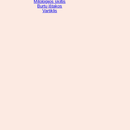
Mitologijos skiltis
Burtų ištakos
Vartiklis