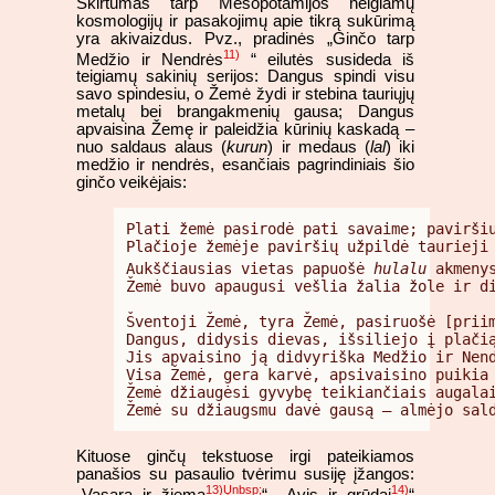
Skirtumas tarp Mesopotamijos neigiamų
kosmologijų ir pasakojimų apie tikrą sukūrimą
yra akivaizdus. Pvz., pradinės „Ginčo tarp
11)
Medžio ir Nendrės
“ eilutės susideda iš
teigiamų sakinių serijos: Dangus spindi visu
savo spindesiu, o Žemė žydi ir stebina tauriųjų
metalų bei brangakmenių gausa; Dangus
apvaisina Žemę ir paleidžia kūrinių kaskadą –
nuo saldaus alaus (
kurun
) ir medaus (
lal
) iki
medžio ir nendrės, esančiais pagrindiniais šio
ginčo veikėjais:
Plati žemė pasirodė pati savaime; paviršiu
Plačioje žemėje paviršių užpildė taurieji 
Aukščiausias vietas papuošė 
hulalu
 akmeny
Žemė buvo apaugusi vešlia žalia žole ir di
Šventoji Žemė, tyra Žemė, pasiruošė [priim
Dangus, didysis dievas, išsiliejo į plačią
Jis apvaisino ją didvyriška Medžio ir Nend
Visa Žemė, gera karvė, apsivaisino puikia 
Žemė džiaugėsi gyvybę teikiančiais augalai
Žemė su džiaugsmu davė gausą – almėjo sal
Kituose ginčų tekstuose irgi pateikiamos
panašios su pasaulio tvėrimu susiję įžangos:
13)Ųnbsp;
14)