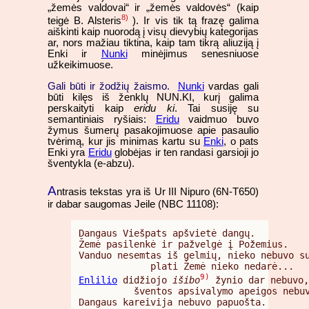
„žemės valdovai“ ir „žemės valdovės“ (kaip
8)
teigė B. Alsteris
). Ir vis tik tą frazę galima
aiškinti kaip nuorodą į visų dievybių kategorijas
ar, nors mažiau tiktina, kaip tam tikrą aliuziją į
Enki ir
Nunki
minėjimus senesniuose
užkeikimuose.
Gali būti ir žodžių žaismo.
Nunki
vardas gali
būti kilęs iš ženklų NUN.KI, kurį galima
perskaityti kaip
eridu ki
. Tai susiję su
semantiniais ryšiais:
Eridu
vaidmuo buvo
žymus šumerų pasakojimuose apie pasaulio
tvėrimą, kur jis minimas kartu su
Enki
, o pats
Enki yra
Eridu
globėjas ir ten randasi garsioji jo
šventykla (e-abzu).
A
ntrasis tekstas yra iš Ur III Nipuro (6N-T650)
ir dabar saugomas Jeile (NBC 11108):
Dangaus Viešpats apšvietė dangų.

Žemė pasilenkė ir pažvelgė į Požemius.

Vanduo nesemtas iš gelmių, nieko nebuvo su
9)
Enlilio
 didžiojo 
išibo
 žynio dar nebuvo,

          šventos apsivalymo apeigos nebuv
Dangaus kareivija nebuvo papuošta.
