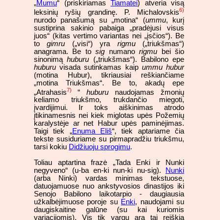
„
Mumu
“ (priskiriamas
Tiamatei
) atveria visą
6)
leksinių ryšių grandinę. P. Michalovskis
nurodo panašumą su „motina“ (
ummu
, kurį
sustiprina sakinio pabaiga „pradėjusi visus
juos“ (kitas vertimo variantas nei „įsčios“). Be
to
gimru
(„visi“) yra
rigmu
(„triukšmas“)
anagrama. Be to
sig
numano
rigmu
bei šio
sinonimą
huburu
(„triukšmas“). Babilono epe
huburu
visada sutinkamas kaip
ummu hubur
(motina Hubur), tikriausiai reškiančiame
„motina Triukšmas“. Be to, akadų epe
7)
„Atrahasis
“
huburu
naudojamas žmonių
keliamo triukšmo, trukdančio miegoti,
įvardijimui. Ir toks aiškinimas atrodo
įtikinamesnis nei kiek miglotas upės Požemių
karalystėje ar net Habur upės paminėjimas.
Taigi tiek „
Enuma Eliš
“, tiek aptariame čia
tekste susiduriame su pirmapradžiu triukšmu,
tarsi kokiu
Didžiuoju sprogimu
.
Toliau aptartina frazė „Tada Enki ir Nunki
negyveno“ (u-ba en-ki nun-ki nu-sig).
Nunki
(arba Ninki) vardas minimas tekstuose,
datuojamuose nuo ankstyvosios dinastijos iki
Senojo Babilono laikotarpio - daugiausia
užkalbėjimuose poroje su
Enki
, naudojami su
daugiskaitine galūne (su kai kuriomis
variacijomis). Vis tik vargu ara tai reiškia