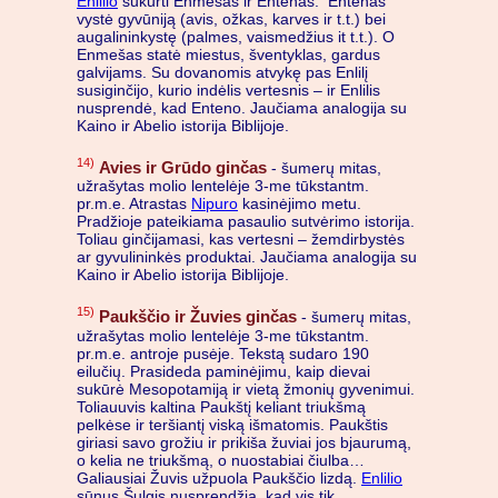
Enlilio
sukurti Enmešas ir Entenas. Entenas
vystė gyvūniją (avis, ožkas, karves ir t.t.) bei
augalininkystę (palmes, vaismedžius it t.t.). O
Enmešas statė miestus, šventyklas, gardus
galvijams. Su dovanomis atvykę pas Enlilį
susiginčijo, kurio indėlis vertesnis – ir Enlilis
nusprendė, kad Enteno. Jaučiama analogija su
Kaino ir Abelio istorija Biblijoje.
14)
Avies ir Grūdo ginčas
- šumerų mitas,
užrašytas molio lentelėje 3-me tūkstantm.
pr.m.e. Atrastas
Nipuro
kasinėjimo metu.
Pradžioje pateikiama pasaulio sutvėrimo istorija.
Toliau ginčijamasi, kas vertesni – žemdirbystės
ar gyvulininkės produktai. Jaučiama analogija su
Kaino ir Abelio istorija Biblijoje.
15)
Paukščio ir Žuvies ginčas
- šumerų mitas,
užrašytas molio lentelėje 3-me tūkstantm.
pr.m.e. antroje pusėje. Tekstą sudaro 190
eilučių. Prasideda paminėjimu, kaip dievai
sukūrė Mesopotamiją ir vietą žmonių gyvenimui.
Toliauuvis kaltina Paukštį keliant triukšmą
pelkėse ir teršiantį viską išmatomis. Paukštis
giriasi savo grožiu ir prikiša žuviai jos bjaurumą,
o kelia ne triukšmą, o nuostabiai čiulba…
Galiausiai Žuvis užpuola Paukščio lizdą.
Enlilio
sūnus Šulgis nusprendžia, kad vis tik