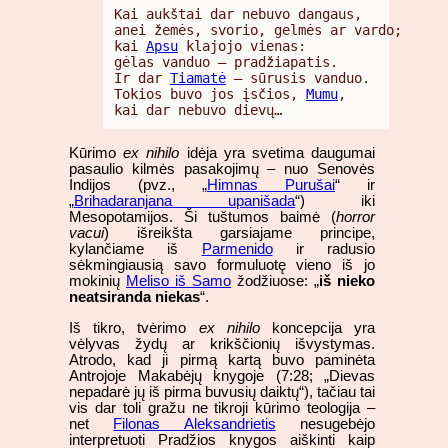
Kai aukštai dar nebuvo dangaus,

anei žemės, svorio, gelmės ar vardo;

kai 
Apsu
 klajojo vienas:

gėlas vanduo – pradžiapatis.

Ir dar 
Tiamatė
 – sūrusis vanduo.

Tokios buvo jos įsčios, 
Mumu
,

kai dar nebuvo dievų…
Kūrimo
ex nihilo
idėja yra svetima daugumai
pasaulio kilmės pasakojimų – nuo Senovės
Indijos (pvz., „
Himnas Purušai
“ ir
„
Brihadaranjana upanišada
“) iki
Mesopotamijos. Ši tuštumos baimė (
horror
vacui
) išreikšta garsiajame principe,
kylančiame iš
Parmenido
ir radusio
sėkmingiausią savo formuluotę vieno iš jo
mokinių
Meliso iš Samo
žodžiuose: „
iš nieko
neatsiranda niekas
“.
Iš tikro, tvėrimo
ex nihilo
koncepcija yra
vėlyvas žydų ar krikščionių išvystymas.
Atrodo, kad ji pirmą kartą buvo paminėta
Antrojoje Makabėjų knygoje (7:28; „Dievas
nepadarė jų iš pirma buvusių daiktų“), tačiau tai
vis dar toli gražu ne tikroji kūrimo teologija –
net
Filonas Aleksandrietis
nesugebėjo
interpretuoti Pradžios knygos aiškinti kaip