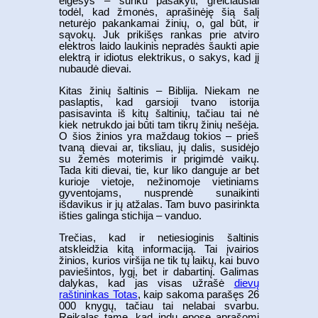
elgesys – sunku pasakyti, greičiausiai
todėl, kad žmonės, aprašinėję šią šalį
neturėjo pakankamai žinių, o, gal būt, ir
sąvokų. Juk prikišęs rankas prie atviro
elektros laido laukinis nepradės šaukti apie
elektrą ir idiotus elektrikus, o sakys, kad jį
nubaudė dievai.
Kitas žinių šaltinis – Biblija. Niekam ne
paslaptis, kad garsioji tvano istorija
pasisavinta iš kitų šaltinių, tačiau tai nė
kiek netrukdo jai būti tam tikrų žinių nešėja.
O šios žinios yra maždaug tokios – prieš
tvaną dievai ar, tiksliau, jų dalis, susidėjo
su žemės moterimis ir prigimdė vaikų.
Tada kiti dievai, tie, kur liko danguje ar bet
kurioje vietoje, nežinomoje vietiniams
gyventojams, nusprendė sunaikinti
išdavikus ir jų atžalas. Tam buvo pasirinkta
išties galinga stichija – vanduo.
Trečias, kad ir netiesioginis šaltinis
atskleidžia kitą informaciją. Tai įvairios
žinios, kurios viršija ne tik tų laikų, kai buvo
paviešintos, lygį, bet ir dabartinį. Galimas
dalykas, kad jas visas užrašė
dievų
raštininkas Totas
, kaip sakoma parašęs 26
000 knygų, tačiau tai nelabai svarbu.
Reikalas tame, kad indų epose aprašomi