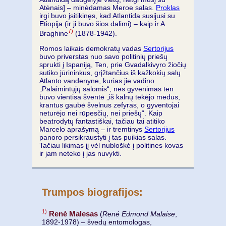
Atėnais] – minėdamas Meroe salas.
Proklas
irgi buvo įsitikinęs, kad Atlantida susijusi su
Etiopija (ir ji buvo šios dalimi) – kaip ir A.
7)
Braghine
(1878-1942).
Romos laikais demokratų vadas
Sertorijus
buvo priverstas nuo savo politinių priešų
sprukti į Ispaniją, Ten, prie Gvadalkivyro žiočių
sutiko jūrininkus, grįžtančius iš kažkokių salų
Atlanto vandenyne, kurias jie vadino
„Palaimintųjų salomis“, nes gyvenimas ten
buvo vientisa šventė „iš kalnų tekėjo medus,
krantus gaubė švelnus zefyras, o gyventojai
neturėjo nei rūpesčių, nei priešų“. Kaip
beatrodytų fantastiškai, tačiau tai atitiko
Marcelo aprašymą – ir tremtinys
Sertorijus
panoro persikraustyti į tas puikias salas.
Tačiau likimas jį vėl nubloškė į politines kovas
ir jam neteko į jas nuvykti.
Trumpos biografijos:
1)
Renė Malesas
(
René Edmond Malaise
,
1892-1978) – švedų entomologas,