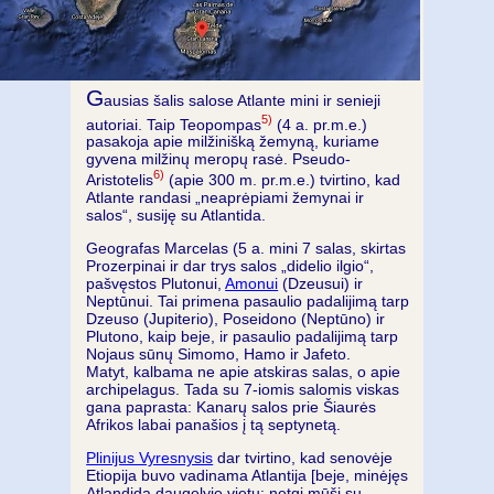
G
ausias šalis salose Atlante mini ir senieji
5)
autoriai. Taip Teopompas
(4 a. pr.m.e.)
pasakoja apie milžinišką žemyną, kuriame
gyvena milžinų meropų rasė. Pseudo-
6)
Aristotelis
(apie 300 m. pr.m.e.) tvirtino, kad
Atlante randasi „neaprėpiami žemynai ir
salos“, susiję su Atlantida.
Geografas Marcelas (5 a. mini 7 salas, skirtas
Prozerpinai ir dar trys salos „didelio ilgio“,
pašvęstos Plutonui,
Amonui
(Dzeusui) ir
Neptūnui. Tai primena pasaulio padalijimą tarp
Dzeuso (Jupiterio), Poseidono (Neptūno) ir
Plutono, kaip beje, ir pasaulio padalijimą tarp
Nojaus sūnų Simomo, Hamo ir Jafeto.
Matyt, kalbama ne apie atskiras salas, o apie
archipelagus. Tada su 7-iomis salomis viskas
gana paprasta: Kanarų salos prie Šiaurės
Afrikos labai panašios į tą septynetą.
Plinijus Vyresnysis
dar tvirtino, kad senovėje
Etiopija buvo vadinama Atlantija [beje, minėjęs
Atlandidą daugelyje vietų; netgi mūšį su