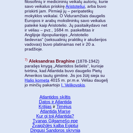
filosofinių ir medicininių veikalų autorių, kurie
savo veikalus priskirę
Aristoteliui
, arba buvo
priskirti jam. Pirmieji jų – peripatetikų
mokyklos veikalai. O Viduramžiais daugelis
Europos ir arabų mokslininkų savo veikalus
pateikė kaip Aristotelio. Jų pasitaikydavo net
ir vėliau – pvz., 1684 m. paskelbtas ir
Anglijoje išpopuliarėjęs „Aristotelio
šedevras“ (seksualinių praktikų ir akušerijos
vadovas) buvo platinamas net ir 20 a.
pradžioje.
7)
Aleksandras Braghine
(1878-1942)
parašęs knygą „Atlantidos šešėlis“, kurioje
tvirtina, kad Atlantida buvo daugelio Pietų
Amerikos tautų gimtinė. Jis jos žūtį sieja su
Halio kometa
4015 m. pr.m.e. Vėliau daugelį
jo minčių pakartojo
I. Velikovskis
.
Atlantidos skiltis
Datos ir Atlantida
Kritijas
ir
Timėjus
Atlantida Marse
Kur gi toji Atlantida?
Tvanas Gilgamešo epe
Žvaigždės kalba Egiptui
Dingusi Sandoros skrynia