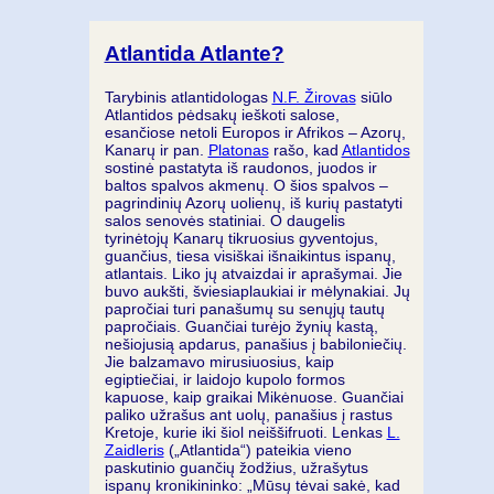
Atlantida Atlante?
Tarybinis atlantidologas
N.F. Žirovas
siūlo
Atlantidos pėdsakų ieškoti salose,
esančiose netoli Europos ir Afrikos – Azorų,
Kanarų ir pan.
Platonas
rašo, kad
Atlantidos
sostinė pastatyta iš raudonos, juodos ir
baltos spalvos akmenų. O šios spalvos –
pagrindinių Azorų uolienų, iš kurių pastatyti
salos senovės statiniai. O daugelis
tyrinėtojų Kanarų tikruosius gyventojus,
guančius, tiesa visiškai išnaikintus ispanų,
atlantais. Liko jų atvaizdai ir aprašymai. Jie
buvo aukšti, šviesiaplaukiai ir mėlynakiai. Jų
papročiai turi panašumų su senųjų tautų
papročiais. Guančiai turėjo žynių kastą,
nešiojusią apdarus, panašius į babiloniečių.
Jie balzamavo mirusiuosius, kaip
egiptiečiai, ir laidojo kupolo formos
kapuose, kaip graikai Mikėnuose. Guančiai
paliko užrašus ant uolų, panašius į rastus
Kretoje, kurie iki šiol neiššifruoti. Lenkas
L.
Zaidleris
(„Atlantida“) pateikia vieno
paskutinio guančių žodžius, užrašytus
ispanų kronikininko: „Mūsų tėvai sakė, kad