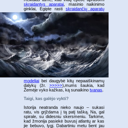
skraidantys aparatai
, masinio naikinimo
ginklai, Egipte
rasti
skraidančių aparatų
modeliai
bei daugybė kitų nepaaiškinamų
dalykų (žr.
>>>>>
),mums šaukia, kad
Žemėje vyko kažkas, ką sunaikino
tvanas
.
Taigi, kas galėjo vykti?
Istorija neatranda nieko naujo – sukasi
ratu, vis grįždama į tą patį tašką. Na, gal
spirale, su didesniu skersmeniu. Tarkime,
kad žmonija pasiekė buvusį atlantų ar kas
jie bebuvo, lygį. Dabartiniu metu bent jau