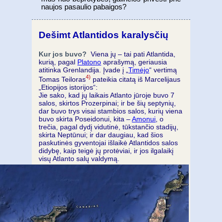
naujos pasaulio pabaigos?
Dešimt Atlantidos karalysčių
Kur jos buvo?
Viena jų – tai pati Atlantida,
kurią, pagal
Platono
aprašymą, geriausia
atitinka Grenlandija. Įvade į „
Timėjo
“ vertimą
4)
Tomas Teiloras
pateikia citatą iš Marcelijaus
„Etiopijos istorijos“:
Jie sako, kad jų laikais Atlanto jūroje buvo 7
salos, skirtos Prozerpinai; ir be šių septynių,
dar buvo trys visai stambios salos, kurių viena
buvo skirta Poseidonui, kita –
Amonui
, o
trečia, pagal dydį vidutinė, tūkstančio stadijų,
skirta Neptūnui; ir dar daugiau, kad šios
paskutinės gyventojai išlaikė Atlantidos salos
didybę, kaip teigė jų protėviai, ir jos ilgalaikį
visų Atlanto salų valdymą.