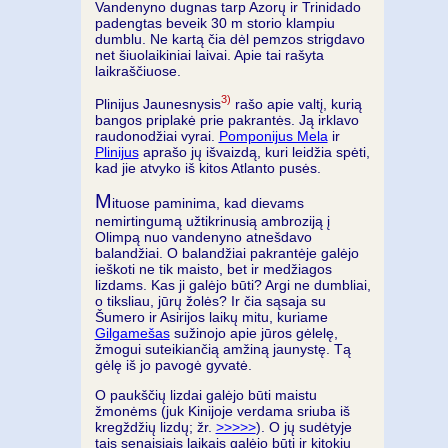
Vandenyno dugnas tarp Azorų ir Trinidado
padengtas beveik 30 m storio klampiu
dumblu. Ne kartą čia dėl pemzos strigdavo
net šiuolaikiniai laivai. Apie tai rašyta
laikraščiuose.
3)
Plinijus Jaunesnysis
rašo apie valtį, kurią
bangos priplakė prie pakrantės. Ją irklavo
raudonodžiai vyrai.
Pomponijus Mela
ir
Plinijus
aprašo jų išvaizdą, kuri leidžia spėti,
kad jie atvyko iš kitos Atlanto pusės.
M
ituose paminima, kad dievams
nemirtingumą užtikrinusią ambroziją į
Olimpą nuo vandenyno atnešdavo
balandžiai. O balandžiai pakrantėje galėjo
ieškoti ne tik maisto, bet ir medžiagos
lizdams. Kas ji galėjo būti? Argi ne dumbliai,
o tiksliau, jūrų žolės? Ir čia sąsaja su
Šumero ir Asirijos laikų mitu, kuriame
Gilgamešas
sužinojo apie jūros gėlelę,
žmogui suteikiančią amžiną jaunystę. Tą
gėlę iš jo pavogė gyvatė.
O paukščių lizdai galėjo būti maistu
žmonėms (juk Kinijoje verdama sriuba iš
kregždžių lizdų; žr.
>>>>>
). O jų sudėtyje
tais senaisiais laikais galėjo būti ir kitokių