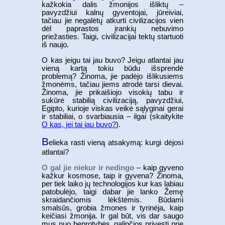
kažkokia dalis žmonijos išliktų –
pavyzdžiui kalnų gyventojai, jūreiviai,
tačiau jie negalėtų atkurti civilizacijos vien
dėl paprastos įrankių nebuvimo
priežasties. Taigi, civilizacijai tektų startuoti
iš naujo.
O kas jeigu tai jau buvo? Jeigu atlantai jau
vieną kartą tokiu būdu išsprendė
problemą? Žinoma, jie padėjo išlikusiems
žmonėms, tačiau jiems atrodė tarsi dievai.
Žinoma, jie prikaišiojo visokių tabu ir
sukūrė stabilią civilizaciją, pavyzdžiui,
Egipto, kurioje viskas veikė sąlyginai gerai
ir stabiliai, o svarbiausia – ilgai (skaitykite
O kas, jei tai jau buvo?
).
B
elieka rasti vieną atsakymą: kurgi dėjosi
atlantai?
O gal jie niekur ir nedingo
– kaip gyveno
kažkur kosmose, taip ir gyvena? Žinoma,
per tiek laiko jų technologijos kur kas labiau
patobulėjo, taigi dabar jie lanko Žemę
skraidančiomis lėkštėmis. Būdami
smalsūs, grobia žmones ir tyrinėja, kaip
keičiasi žmonija. Ir gal būt, vis dar saugo
mus nuo beprotybės, galinčios privesti prie