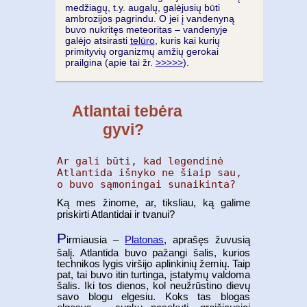
medžiagų, t.y. augalų, galėjusių būti
ambrozijos pagrindu. O jei į vandenyną
buvo nukritęs meteoritas – vandenyje
galėjo atsirasti
telūro
, kuris kai kurių
primityvių organizmų amžių gerokai
prailgina (apie tai žr.
>>>>>
).
Atlantai tebėra
gyvi?
Ar gali būti, kad legendinė
Atlantida išnyko ne šiaip sau,
o buvo sąmoningai sunaikinta?
Ką mes žinome, ar, tiksliau, ką galime
priskirti Atlantidai ir tvanui?
P
irmiausia –
Platonas
, aprašęs žuvusią
šalį. Atlantida buvo pažangi šalis, kurios
technikos lygis viršijo aplinkinių žemių. Taip
pat, tai buvo itin turtinga, įstatymų valdoma
šalis. Iki tos dienos, kol neužrūstino dievų
savo blogu elgesiu. Koks tas blogas