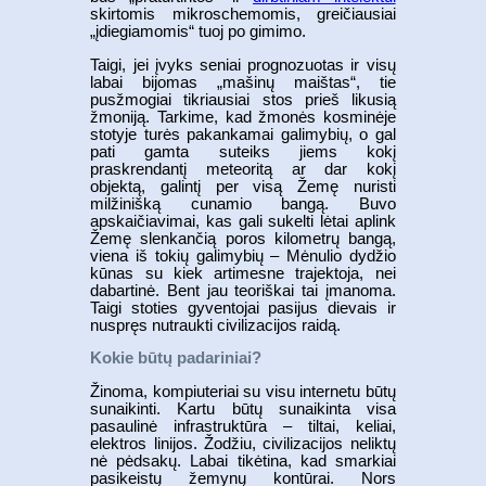
skirtomis mikroschemomis, greičiausiai
„įdiegiamomis“ tuoj po gimimo.
Taigi, jei įvyks seniai prognozuotas ir visų
labai bijomas „mašinų maištas“, tie
pusžmogiai tikriausiai stos prieš likusią
žmoniją. Tarkime, kad žmonės kosminėje
stotyje turės pakankamai galimybių, o gal
pati gamta suteiks jiems kokį
praskrendantį meteoritą ar dar kokį
objektą, galintį per visą Žemę nuristi
milžinišką cunamio bangą. Buvo
apskaičiavimai, kas gali sukelti lėtai aplink
Žemę slenkančią poros kilometrų bangą,
viena iš tokių galimybių – Mėnulio dydžio
kūnas su kiek artimesne trajektoja, nei
dabartinė. Bent jau teoriškai tai įmanoma.
Taigi stoties gyventojai pasijus dievais ir
nuspręs nutraukti civilizacijos raidą.
Kokie būtų padariniai?
Žinoma, kompiuteriai su visu internetu būtų
sunaikinti. Kartu būtų sunaikinta visa
pasaulinė infrastruktūra – tiltai, keliai,
elektros linijos. Žodžiu, civilizacijos neliktų
nė pėdsakų. Labai tikėtina, kad smarkiai
pasikeistų žemynų kontūrai. Nors