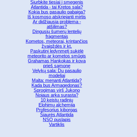
Siurbkite tiesiai į smegenis
Atlantida - tai Kretos sala?
Kokia bus pasaulio pabaiga?
Iš kosmoso atskriejanti mirtis
Ar didžiausia problema -
atšilimas?
Dingusių šumerų lentelių
fragmentas
Kometos, meteorai, krintančios
žvaigždės ir kt.
Paskutinį ledynmetį sukėlė
meteorito ar kometos smūgis
Grahamas Hankokas ir kova
prieš sąmonę
Velykų sala: Du pasaulio
modeliai
Malta: menanti Atlantidą?
Kada bus Armagedonas?
Sprogimas virš Jukono
Nojaus arka surasta?
10 keistų radinių
Elohimų alchemija
Profesorius kiborgas
Šiaurės Atlantida
NSO puslapis
Vartiklis