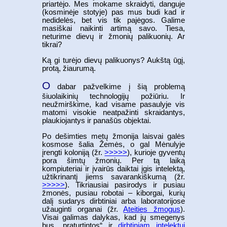
priartėjo. Mes mokame skraidyti, danguje
(kosminėje stotyje) pas mus budi kad ir
nedidelės, bet vis tik pajėgos. Galime
masiškai naikinti artimą savo. Tiesa,
neturime dievų ir žmonių palikuonių. Ar
tikrai?
Ką gi turėjo dievų palikuonys? Aukštą ūgį,
protą, žiaurumą.
O
dabar pažvelkime į šią problemą
šiuolaikinių technologijų požiūriu. Ir
neužmirškime, kad visame pasaulyje vis
matomi visokie neatpažinti skraidantys,
plaukiojantys ir panašūs objektai.
Po dešimties metų žmonija laisvai galės
kosmose šalia Žemės, o gal Mėnulyje
įrengti koloniją (žr.
>>>>>
), kurioje gyventų
pora šimtų žmonių. Per tą laiką
kompiuteriai ir įvairūs daiktai įgis intelektą,
užtikrinantį jiems savarankiškumą (žr.
>>>>>
). Tikriausiai pasirodys ir pusiau
žmonės, pusiau robotai – kiborgai, kurių
dalį sudarys dirbtiniai arba laboratorijose
užauginti organai (žr.
Ateities žmogus
).
Visai galimas dalykas, kad jų smegenys
bus „praturtintos“ ir
dirbtiniam intelektui