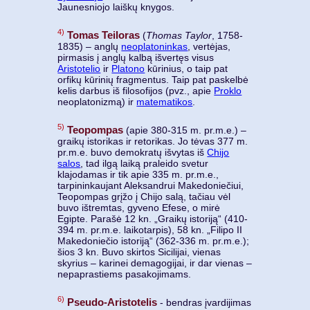
Jaunesniojo laiškų knygos.
4)
Tomas Teiloras
(
Thomas Taylor
, 1758-
1835) – anglų
neoplatoninkas
, vertėjas,
pirmasis į anglų kalbą išvertęs visus
Aristotelio
ir
Platono
kūrinius, o taip pat
orfikų kūrinių fragmentus. Taip pat paskelbė
kelis darbus iš filosofijos (pvz., apie
Proklo
neoplatonizmą) ir
matematikos
.
5)
Teopompas
(apie 380-315 m. pr.m.e.) –
graikų istorikas ir retorikas. Jo tėvas 377 m.
pr.m.e. buvo demokratų išvytas iš
Chijo
salos
, tad ilgą laiką praleido svetur
klajodamas ir tik apie 335 m. pr.m.e.,
tarpininkaujant Aleksandrui Makedoniečiui,
Teopompas grįžo į Chijo salą, tačiau vėl
buvo ištremtas, gyveno Efese, o mirė
Egipte. Parašė 12 kn. „Graikų istoriją“ (410-
394 m. pr.m.e. laikotarpis), 58 kn. „Filipo II
Makedoniečio istoriją“ (362-336 m. pr.m.e.);
šios 3 kn. Buvo skirtos Sicilijai, vienas
skyrius – karinei demagogijai, ir dar vienas –
nepaprastiems pasakojimams.
6)
Pseudo-Aristotelis
- bendras įvardijimas