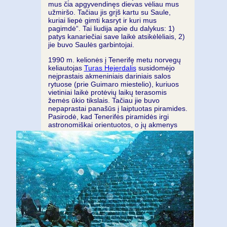
mus čia apgyvendinęs dievas vėliau mus
užmiršo. Tačiau jis grįš kartu su Saule,
kuriai liepė gimti kasryt ir kuri mus
pagimdė“. Tai liudija apie du dalykus: 1)
patys kanariečiai save laikė atsikėlėliais, 2)
jie buvo Saulės garbintojai.
1990 m. kelionės į Tenerifę metu norvegų
keliautojas
Turas Hejerdalis
susidomėjo
neįprastais akmeniniais dariniais salos
rytuose (prie Guimaro miestelio), kuriuos
vietiniai laikė protėvių laikų terasomis
žemės ūkio tikslais. Tačiau jie buvo
nepaprastai panašūs į laiptuotas piramides.
Pasirodė, kad Tenerifės piramidės irgi
astronomiškai orientuotos, o jų
akmenys