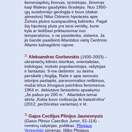
liemeniapilvių žinovas, tyrinėtojas, žinomas
kaip Maleso gaudyklės išradėjas. Nuo 1950-
ųjų susidomėjo geologija ir buvo (dabar
atmestos) Nilso Odnerio hipotezės apie
Žemės plutos susispaudimą šalininku. Pagal
šią hipotezę pluta yra tarsi ventilių, kurie
kyla ar leidžiasi priklausomai nuo
temperatūros, o ne pasislenka, sistema. Ja
jis bandė paaiškinti Atlantidos vietą Centrinio
Atlanto kalnagūbrio rajone.
2)
Aleksandras Gorbovskis
(1930-2003) –
ukrainiečių kilmės istorikas, orientalistas,
indologas, mokslo populiarintojas, rašytojas
ir fantastas. 9-me dešimtm. su šeima
persikėlė į Angliją. Rašė ir apie senovės
istorijos paslaptis, paranormalius reiškinius,
mažai tirtus žmogaus psichikos fenomenus.
1964 m. debiutavo fantastiniu apsakymu
„Jis pabus po 200 m.“. Atlantidos temai
skirta „Kokia buvo civilizacija iki katastrofos“
(2012; peržiūrėtas variantas) ir kt.
3)
Gajus Cecilijus Plinijus Jaunesnysis
(
Gaius Plinius Caecilius Junor
, 61-114) -
romėnų rašytojas, politikas.
Plinijaus
Vyresniojo
sūnėnas. Išliko Plinijaus