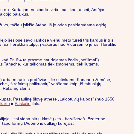
e.). Kartą jam nusibodo tvirtinimai, kad, atseit, Antėjas
aidojo palaikus.
uvo, tačiau įsikišo Atėnė, iš jo odos pasidarydama egidę
jo šešiose savo rankose vienu metu turėti tris kardus ir tris
je, už Heraklio stulpų, į vakarus nuo Viduržemio jūros. Heraklio
i, kad Pr. 6:4 ta prasme naudojamas žodis „nefilimai“).
s Tanache, kur taikomas tiek žmonėms, tiek liūtams.
nus) arba mirusius protėvius. Jie sutinkamu Kanaano žemėse,
che „iš rafaimų palikuonių“ verčiama kaip „iš mirusiųjų
i Rafaimų slėnis.
kupas. Pasaulinę šlovę atnešė „Laidotuvių kalbos“ (nuo 1656
karto
ir
Paskalio
įtaka.
je – tai viena pitrių klasė (kita -
bartišadai
). Ezoterine
ir tapo formų (Adomo iš dulkių) kūrėjais.