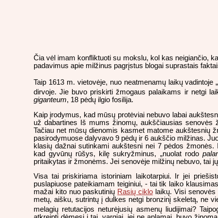
Čia vėl imam konfliktuoti su mokslu, kol kas neigiančio, 
padavimus apie milžinus pagrįstus blogai suprastais fakta
Taip 1613 m. vietovėje, nuo neatmenamų laikų vadintoje „
dirvoje. Jie buvo priskirti žmogaus palaikams ir netgi lai
giganteum
, 18 pėdų ilgio fosilija.
Kaip įrodymus, kad mūsų protėviai nebuvo labai aukštesn
už dabartines Iš mums žinomų, aukščiausias senovės 
Tačiau net mūsų dienomis kasmet matome aukštesnių žmo
pasirodymuose dalyvavo 9 pėdų ir 6 aukščio milžinas. Juodka
klasių dažnai sutinkami aukštesni nei 7 pėdos žmonės.
kad gyvūnų rūšys, kilę sukryžminus, „nuolat rodo
pala
pritaikytas ir žmonėms. Jei senovėje milžinų nebuvo, tai jų 
Visa tai priskiriama istoriniam laikotarpiui. Ir jei prieš
puslapiuose pateikiamam teiginiui, - tai tik laiko klaus
mažai kito nuo paskutinių
Rasių ciklo
laikų. Visi senovės 
metų, aišku, sutrintų į dulkes netgi bronzinį skeletą, ne v
melagių retutacijos neturėjusių asmenų liudijimai? Taip
atkreipti dėmesį į tai, vargiai, jei ne aplamai, buvo žino