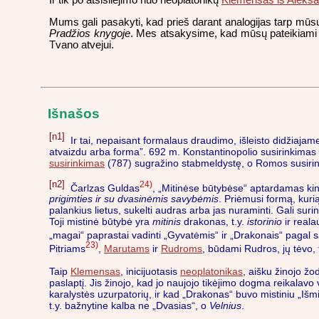
Ir tik po atsišliejimo nuo neoplatonikų
Klemensas iš Aleksa
Mums gali pasakyti, kad prieš darant analogijas tarp mūsų 
Pradžios knygoje
. Mes atsakysime, kad mūsų pateikiami įro
Tvano atvejui.
Išnašos
[n1]
Ir tai, nepaisant formalaus draudimo, išleisto didžiajam
atvaizdu arba forma”. 692 m. Konstantinopolio susirinkimas l
susirinkimas
(787) sugražino stabmeldystę, o Romos susirink
[n2]
24)
Čarlzas Guldas
, „Mitinėse būtybėse“ aptardamas kinų
prigimties ir su dvasinėmis savybėmis
. Priėmusi formą, kuri
palankius lietus, sukelti audras arba jas nuraminti. Gali surin
Toji mistinė būtybė yra
mitinis
drakonas, t.y.
istorinio
ir reala
„magai“ paprastai vadinti „Gyvatėmis“ ir „Drakonais“ pagal 
23)
Pitriams
,
Marutams
ir
Rudroms
, būdami Rudros, jų tėvo,
Taip
Klemensas
, inicijuotasis
neoplatonikas
, aišku žinojo žo
paslaptį. Jis žinojo, kad jo naujojo tikėjimo dogma reikalav
karalystės uzurpatorių, ir kad „Drakonas“ buvo mistiniu „Išmin
t.y. bažnytine kalba ne „Dvasias“, o
Velnius
.