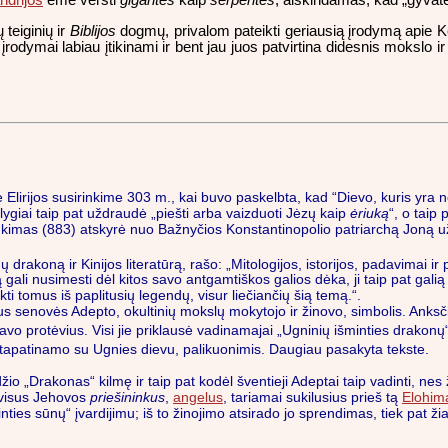
ndrijos
ėmė versti
gigantes
kaip
serpentes
, aiškindamas, kad „gyvatės
teiginių ir
Biblijos
dogmų, privalom pateikti geriausią įrodymą apie Ke
dymai labiau įtikinami ir bent jau juos patvirtina didesnis mokslo ir 
e Elirijos susirinkime 303 m., kai buvo paskelbta, kad “Dievo, kuris yra
ygiai taip pat uždraudė „piešti arba vaizduoti Jėzų kaip
ėriuką
“, o taip
imas (883) atskyrė nuo Bažnyčios Konstantinopolio patriarchą Joną už
 drakoną ir Kinijos literatūrą, rašo: „Mitologijos, istorijos, padavimai 
ą gali nusimesti dėl kitos savo antgamtiškos galios dėka, ji taip pat gal
kti tomus iš paplitusių legendų, visur liečiančių šią temą.“.
us senovės Adepto, okultinių mokslų mokytojo ir žinovo, simbolis. Anksči
savo protėvius. Visi jie priklausė vadinamajai „Ugninių išminties drako
 tapatinamo su Ugnies dievu, palikuonimis. Daugiau pasakyta tekste.
džio „Drakonas“ kilmę ir taip pat kodėl šventieji Adeptai taip vadinti, n
o visus Jehovos
priešininkus
,
angelus
, tariamai sukilusius prieš tą
Elohim
ties sūnų“ įvardijimu; iš to žinojimo atsirado jo sprendimas, tiek pat ži