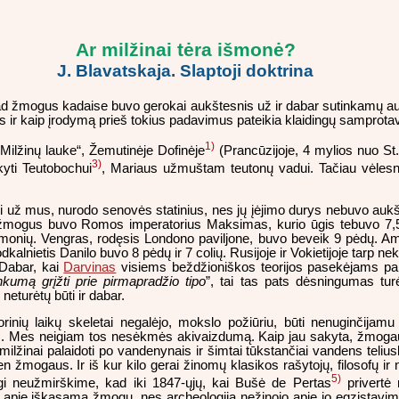
Ar milžinai tėra išmonė?
J. Blavatskaja. Slaptoji doktrina
kad žmogus kadaise buvo gerokai aukštesnis už ir dabar sutinkamų auk
is ir kaip įrodymą prieš tokius padavimus pateikia klaidingų samprot
1)
Milžinų lauke“, Žemutinėje Dofinėje
(Prancūzijoje, 4 mylios nuo S
3)
kyti Teutobochui
, Mariaus užmuštam teutonų vadui. Tačiau vėles
i už mus, nurodo senovės statinius, nes jų įėjimo durys
nebuvo auk
žmogus buvo Romos imperatorius Maksimas, kurio ūgis tebuvo 7,
nių. Vengras, rodęsis Londono paviljone, buvo beveik 9 pėdų. Am
lnietis Danilo buvo 8 pėdų ir 7 colių. Rusijoje ir Vokietijoje tarp ne
 Dabar, kai
Darvinas
visiems beždžioniškos teorijos pasekėjams par
nkumą grįžti prie pirmapradžio tipo
”, tai tas pats dėsningumas turė
neturėtų būti ir dabar.
istorinių laikų skeletai negalėjo, mokslo požiūriu, būti nenuginčijam
imas. Mes neigiam tos nesėkmės akivaizdumą. Kaip jau sakyta, žmoga
milžinai palaidoti po vandenynais ir šimtai tūkstančiai vandens teli
ien žmogaus. Ir iš kur kilo gerai žinomų klasikos rašytojų, filosofų ir
5)
ogi neužmirškime, kad iki 1847-ųjų, kai Bušė de Pertas
privertė
ma apie iškasamą žmogų, nes archeologija nežinojo apie jo egzistavimą