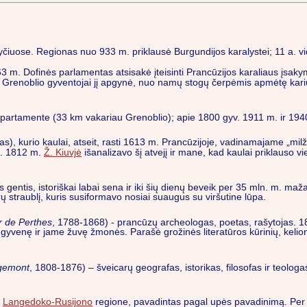
ietryčiuose. Regionas nuo 933 m. priklausė Burgundijos karalystei; 11 a.
 1763 m. Dofinės parlamentas atsisakė įteisinti Prancūzijos karaliaus įsak
Grenoblio gyventojai jį apgynė, nuo namų stogų čerpėmis apmėtę kariuo
 departamente (33 km vakariau Grenoblio); apie 1800 gyv. 1911 m. ir 19
s), kurio kaulai, atseit, rasti 1613 m. Prancūzijoje, vadinamajame „milž
ui. 1812 m.
Ž. Kiuvjė
išanalizavo šį atvejį ir mane, kad kaulai priklauso v
 gentis, istoriškai labai sena ir iki šių dienų beveik per 35 mln. m. maž
drų straublį, kuris susiformavo nosiai suaugus su viršutine lūpa.
 de Perthes
, 1788-1868) - prancūzų archeologas, poetas, rašytojas. 1
o gyvenę ir jame žuvę žmonės. Parašė grožinės literatūros kūrinių, kelio
ugemont
, 1808-1876) – šveicarų geografas, istorikas, filosofas ir teol
,
Langedoko-Rusijono
regione, pavadintas pagal upės pavadinimą. Per 