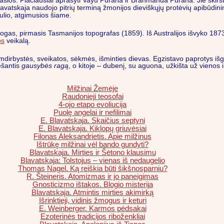
dvasios. Plačiausiai aprašyti Vayu Purana ir Brahmanda Purana. Jie skirs
atskaja naudojo pitrių terminą žmonijos dieviškųjų protėvių apibūdinimui
ulio, atgimusios šiame.
gas, pirmasis Tasmanijos topografas (1859). Iš Australijos išvyko 1873 
os
veikalą.
emdirbystės, sveikatos, sėkmės, išminties dievas. Egzistavo paprotys išger
ešantis
gausybės ragą
, o kitoje – dubenį, su aguona, užkišta už vienos i
Milžinai Žemėje
Raudonieji teosofai
4-ojo etapo evoliucija
Puolę angelai ir nefilimai
E. Blavatskaja. Skaičius septyni
E. Blavatskaja. Kiklopų griuvėsiai
Filonas Aleksandrietis. Apie milžinus
Ištrūkę milžinai vėl bando gundyti?
Blavatskaja. Mirties ir Šėtono klausimu
Blavatskaja: Tolstojus – vienas iš nedaugelio
Thomas Nagel. Ką reiškia būti šikšnosparniu?
R. Šteineris. Atomizmas ir jo paneigimas
Gnosticizmo ištakos. Blogio misterija
Blavatskaja. Atmintis mirties akimirką
Išrinktieji, vidinis žmogus ir keturi
E. Weinberger. Karmos pėdsakai
Ezoterinės tradicijos riboženkliai