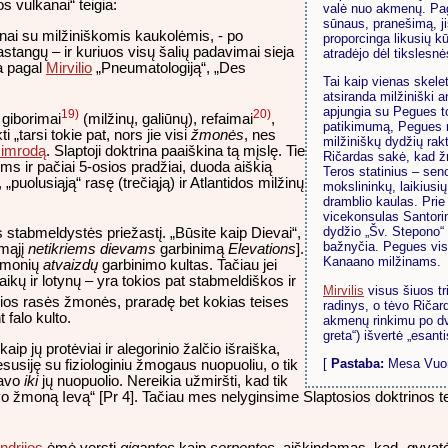
 vulkanai“ teigia:
valė nuo akmenų. Pag
sūnaus, pranešimą, ji
žinai su milžiniškomis kaukolėmis, - po
proporcinga likusių k
astangų – ir kuriuos visų šalių padavimai sieja
atradėjo dėl tikslesnės
ma pagal
Mirvilio
„Pneumatologiją“, „Des
Tai kaip vienas skel
atsiranda milžiniški 
apjungia su Pegues to
19)
20)
 giborimai
(milžinų, galiūnų), refaimai
,
patikimumą, Pegues mi
i „tarsi tokie pat, nors jie visi
žmonės
, nes
milžiniškų dydžių rakt
imrodą
. Slaptoji doktrina paaiškina tą mįslę. Tie
Ričardas sakė, kad žm
ms ir pačiai 5-osios pradžiai, duoda aiškią
Teros statinius – sen
puolusiąją“ rasę (trečiąją) ir Atlantidos milžinų
mokslininkų, laikiusių
dramblio kaulas. Prie 
vicekonsulas Santorin
dydžio „Šv. Stepono“
stabmeldystės priežastį. „Būsite kaip Dievai“,
bažnyčia. Pegues visu
rmąjį
netikriems dievams
garbinimą
Elevations
].
Kanaano milžinams.
 žmonių
atvaizdų
garbinimo kultas. Tačiau jei
ikų ir lotynų – yra tokios pat stabmeldiškos ir
Mirvilis
visus šiuos tr
osios rasės žmonės, praradę bet kokias teises
radinys, o tėvo Ričar
 falo kulto.
akmenų rinkimu po d
greta“) išvertė „esanti
 kaip jų protėviai ir alegorinio žalčio išraiška,
[
Pastaba:
Mesa Vuono
usiję su fiziologiniu žmogaus nuopuoliu, o tik
gavo
iki
jų nuopuolio. Nereikia užmiršti, kad tik
o žmoną Ievą“ [Pr 4]. Tačiau mes nelyginsime Slaptosios doktrinos t