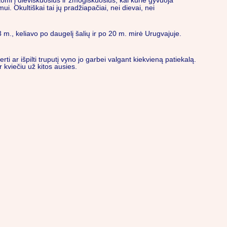
tomi į dieviškuosius ir žmogiškuosius; kai kurie gyvuoja
. Okultiškai tai jų pradžiapačiai, nei dievai, nei
m., keliavo po daugelį šalių ir po 20 m. mirė Urugvajuje.
ti ar išpilti truputį vyno jo garbei valgant kiekvieną patiekalą.
r kviečiu už kitos ausies.