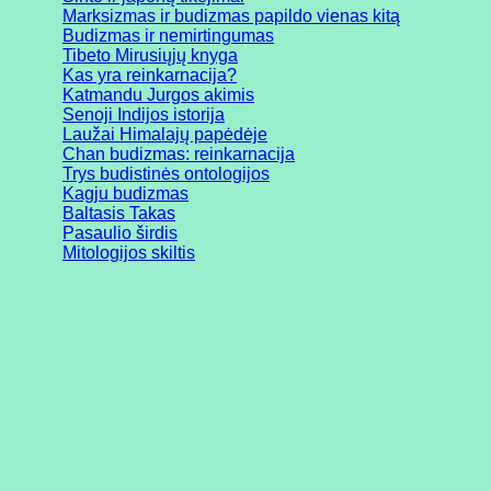
Marksizmas ir budizmas papildo vienas kitą
Budizmas ir nemirtingumas
Tibeto Mirusiųjų knyga
Kas yra reinkarnacija?
Katmandu Jurgos akimis
Senoji Indijos istorija
Laužai Himalajų papėdėje
Chan budizmas: reinkarnacija
Trys budistinės ontologijos
Kagju budizmas
Baltasis Takas
Pasaulio širdis
Mitologijos skiltis