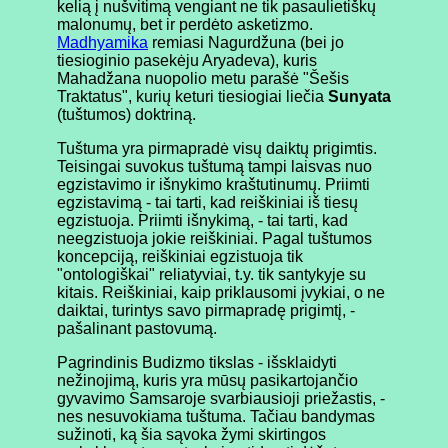
kelią į nušvitimą vengiant ne tik pasaulietiškų
malonumų, bet ir perdėto asketizmo.
Madhyamika
remiasi Nagurdžuna (bei jo
tiesioginio pasekėju Aryadeva), kuris
Mahadžana nuopolio metu parašė "Šešis
Traktatus", kurių keturi tiesiogiai liečia
Sunyata
(tuštumos) doktriną.
Tuštuma yra pirmapradė visų daiktų prigimtis.
Teisingai suvokus tuštumą tampi laisvas nuo
egzistavimo ir išnykimo kraštutinumų. Priimti
egzistavimą - tai tarti, kad reiškiniai iš tiesų
egzistuoja. Priimti išnykimą, - tai tarti, kad
neegzistuoja jokie reiškiniai. Pagal tuštumos
koncepciją, reiškiniai egzistuoja tik
"ontologiškai" reliatyviai, t.y. tik santykyje su
kitais. Reiškiniai, kaip priklausomi įvykiai, o ne
daiktai, turintys savo pirmapradę prigimtį, -
pašalinant pastovumą.
Pagrindinis Budizmo tikslas - išsklaidyti
nežinojimą, kuris yra mūsų pasikartojančio
gyvavimo Samsaroje svarbiausioji priežastis, -
nes nesuvokiama tuštuma. Tačiau bandymas
sužinoti, ką šia sąvoka žymi skirtingos