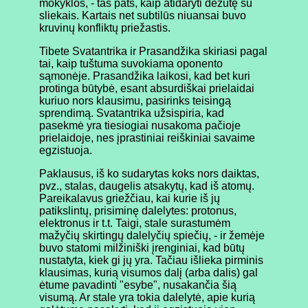
mokyklos, - tas pats, kaip atidaryti dėžutę su
sliekais. Kartais net subtilūs niuansai buvo
kruvinų konfliktų priežastis.
Tibete Svatantrika ir Prasandžika skiriasi pagal
tai, kaip tuštuma suvokiama oponento
sąmonėje. Prasandžika laikosi, kad bet kuri
protinga būtybė, esant absurdiškai prielaidai
kuriuo nors klausimu, pasirinks teisingą
sprendimą. Svatantrika užsispiria, kad
pasekmė yra tiesiogiai nusakoma pačioje
prielaidoje, nes įprastiniai reiškiniai savaime
egzistuoja.
Paklausus, iš ko sudarytas koks nors daiktas,
pvz., stalas, daugelis atsakytų, kad iš atomų.
Pareikalavus griežčiau, kai kurie iš jų
patikslintų, prisiminę dalelytes: protonus,
elektronus ir t.t. Taigi, stale surastumėm
mažyčių skirtingų dalelyčių spiečių, - ir žemėje
buvo statomi milžiniški įrenginiai, kad būtų
nustatyta, kiek gi jų yra. Tačiau išlieka pirminis
klausimas, kurią visumos dalį (arba dalis) gal
ėtume pavadinti "esybe", nusakančia šią
visumą. Ar stale yra tokia dalelytė, apie kurią