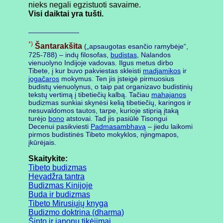
nieks negali egzistuoti savaime.
Visi daiktai yra tušti.
*)
Šantarakšita
(„apsaugotas esančio ramybėje“,
725-788) – indų filosofas,
budistas
, Nalandos
vienuolyno Indijoje vadovas. Ilgus metus dirbo
Tibete, į kur buvo pakviestas skleisti
madjamikos
ir
jogačaros
mokymus. Ten jis įsteigė pirmuosius
budistų vienuolynus, o taip pat organizavo budistinių
tekstų vertimą į tibetiečių kalbą. Tačiau
mahajanos
budizmas sunkiai skynėsi kelią tibetiečių, karingos ir
nesuvaldomos tautos, tarpe, kurioje stiprią įtaką
turėjo
bono
atstovai. Tad jis pasiūlė Tisongui
Decenui pasikviesti
Padmasambhavą
– jiedu laikomi
pirmos budistinės Tibeto mokyklos, njingmapos,
įkūrėjais.
Skaitykite:
Tibeto budizmas
Hevadžra tantra
Budizmas Kinijoje
Buda ir budizmas
Tibeto Mirusiųjų knyga
Budizmo doktrina (dharma)
Šinto ir japonų tikėjimai