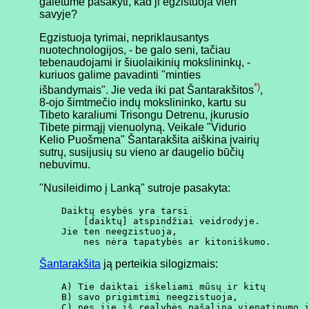
galėtume pasakyti, kad ji egzistuoja vien
savyje?
Egzistuoja tyrimai, nepriklausantys
nuotechnologijos, - be galo seni, tačiau
tebenaudojami ir šiuolaikinių mokslininkų, -
kuriuos galime pavadinti "minties
*)
išbandymais". Jie veda iki pat Šantarakšitos
,
8-ojo šimtmečio indų mokslininko, kartu su
Tibeto karaliumi Trisongu Detrenu, įkurusio
Tibete pirmąjį vienuolyną. Veikale "Vidurio
Kelio Puošmena" Šantarakšita aiškina įvairių
sutrų, susijusių su vieno ar daugelio būčių
nebuvimu.
"Nusileidimo į Lanką" sutroje pasakyta:
    Daiktų esybės yra tarsi

        [daiktų] atspindžiai veidrodyje.

    Jie ten neegzistuoja,

Šantarakšita
ją perteikia silogizmais:
    A) Tie daiktai iškeliami mūsų ir kitų

    B) savo prigimtimi neegzistuoja,
