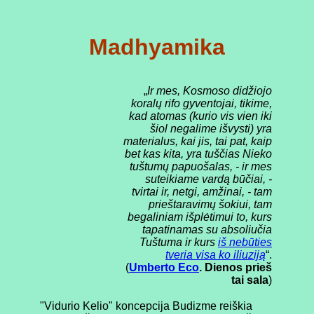
Madhyamika
„
Ir mes, Kosmoso didžiojo
koralų rifo gyventojai, tikime,
kad atomas (kurio vis vien iki
šiol negalime išvysti) yra
materialus, kai jis, tai pat, kaip
bet kas kita, yra tuščias Nieko
tuštumų papuošalas, - ir mes
suteikiame vardą būčiai, -
tvirtai ir, netgi, amžinai, - tam
prieštaravimų šokiui, tam
begaliniam išplėtimui to, kurs
tapatinamas su absoliučia
Tuštuma ir kurs
iš nebūties
tveria visa ko iliuziją
“.
(
Umberto Eco
. Dienos prieš
tai sala
)
"Vidurio Kelio" koncepcija Budizme reiškia