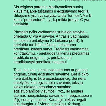
Šis teiginys paremia Madhyamikos sunkų
klausimą apie tuštumos ir egzistavimo teoriją.
Silogizme yra trys sąryšiai arba "formos". A ir B
kuria "probandum", t.y., ką reikia įrodyti. C yra
prielaida.
Pirmasis ryšis vadinamas subjekto savybe, -
prielaida C yra A savybė. Antrasis vadinamas
tolimesniu pritaikymu (C taikoma per B). Ir
prielaida turi būti reiškinio, pristatomo
predikatu, klasės narys. Trečiasis vadinamas
kontrtaikymu, - prielaidos taikymas plečiamas
predikato neigimu, t.y. prielaida turi
nepriklausyti predikato neigimui.
Taigi, bet kas, turintis vienatinumo ar gausos
prigimtį, turėtų egzistuoti savaime. Bet iš tikro
nėra daiktų, iš tikro egzistuojančių. Jei nėra
dalelytės, kuri egzistuoja savaime, joks jų
kiekis niekada nesudarys savaime
egzistuojančios visumos. Pvz., jei anglies
atomas neegzistuoja savaime, - neegzistuoja ir
iš jų sudaryti daiktai. Kadangi niekas negali
būti daugiau už viena ir mažiau už daug, -