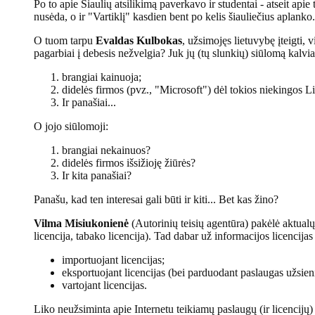
Po to apie Šiaulių atsilikimą paverkavo ir studentai - atseit apie
nusėda, o ir "Vartiklį" kasdien bent po kelis šiauliečius aplanko
O tuom tarpu
Evaldas Kulbokas
, užsimojęs lietuvybę įteigti, 
pagarbiai į debesis nežvelgia? Juk jų (tų slunkių) siūlomą kalvi
brangiai kainuoja;
didelės firmos (pvz., "Microsoft") dėl tokios niekingos Li
Ir panašiai...
O jojo siūlomoji:
brangiai nekainuos?
didelės firmos išsižioję žiūrės?
Ir kita panašiai?
Panašu, kad ten interesai gali būti ir kiti... Bet kas žino?
Vilma Misiukonienė
(Autorinių teisių agentūra) pakėlė aktualų 
licencija, tabako licencija). Tad dabar už informacijos licenci
importuojant licencijas;
eksportuojant licencijas (bei parduodant paslaugas užsien
vartojant licencijas.
Liko neužsiminta apie Internetu teikiamų paslaugų (ir licencijų)