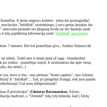
 žemaičiai. Ir jiems ungurys kelnėse - jokia ten pornografija!
 asociacijos "InfoBalt" susirinkimas, į savo gretas įtraukęs dar
a" atstovauti pasiuntė net įdegusią švedę (ar ten šiaurėje saulė
us ir kitą papildomą informaciją rasite
"InfoBalt" asociacijos
ias 7 minutes. Bet kol pranešėjas (pvz., Saulius Sidaras) tik
 tai niekis. Todėl mes ir imam jautį už ragų - branduolinė
ek jos realios - pranešėjas nutyli. Ir neužsimena dar apie vieną
la, dar neturi...)
nė yra, buvo ir bus - nuo pirmojo "homo sapiens", nuo Adomo,
iznį! Ir "InfoBalt"... Tad, jei pinigėliai žvanga, reik juos paimti
s simbolizuoja? Gal norą užhipnotizuoti?
lsas iš provincijos" (
Gintaras Baranauskas
, Alytus,
ifikacija mažesnė, o "Omnitel" tokį ryšį teduoda, kad į Alytų