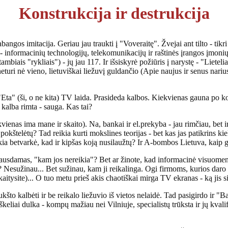
Konstrukcija ir destrukcija
ngos imitacija. Geriau jau traukti į "Voveraitę". Žvejai ant tilto - tikri
 - informacinių technologijų, telekomunikacijų ir raštinės įrangos įmonių
mbiais "rykliais") - jų jau 117. Ir išsiskyrė požiūris į narystę - "Lieteli
t neturi nė vieno, lietuviškai liežuvį guldančio (Apie naujus ir senus nari
ta" (ši, o ne kita) TV laida. Prasideda kalbos. Kiekvienas gauna po kok
 kalba rimta - sauga. Kas tai?
nas ima mane ir skaito). Na, bankai ir el.prekyba - jau rimčiau, bet ir
 pokštelėtų? Tad reikia kurti mokslines teorijas - bet kas jas patikrins ki
kia betvarkė, kad ir kipšas koją nusilaužtų? Ir A-bombos Lietuva, kaip gai
usdamas, "kam jos nereikia"? Bet ar žinote, kad informacinė visuome
ų? Nesužinau... Bet sužinau, kam ji reikalinga. Ogi firmoms, kurios daro b
paskaitysite)... O tuo metu prieš akis chaotiškai mirga TV ekranas - ką ji
ukšto kalbėti ir be reikalo liežuvio iš vietos nelaidė. Tad pasigirdo ir "Ba
keliai dulka - kompų mažiau nei Vilniuje, specialistų trūksta ir jų kval