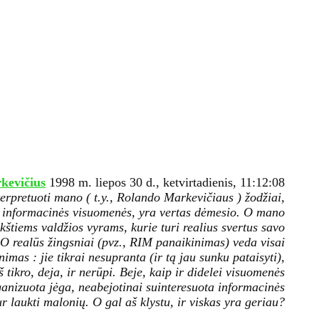
kevičius
1998 m. liepos 30 d., ketvirtadienis, 11:12:08
rpretuoti mano ( t.y., Rolando Markevičiaus ) žodžiai,
a informacinės visuomenės, yra vertas dėmesio. O mano
kštiems valdžios vyrams, kurie turi realius svertus savo
. O realūs žingsniai (pvz., RIM panaikinimas) veda visai
imas : jie tikrai nesupranta (ir tą jau sunku pataisyti),
 tikro, deja, ir nerūpi. Beje, kaip ir didelei visuomenės
ganizuota jėga, neabejotinai suinteresuota informacinės
ur laukti malonių. O gal aš klystu, ir viskas yra geriau?