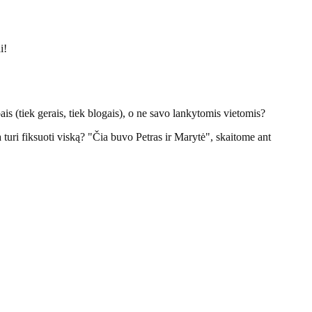
i!
ais (tiek gerais, tiek blogais), o ne savo lankytomis vietomis?
a turi fiksuoti viską? "Čia buvo Petras ir Marytė", skaitome ant