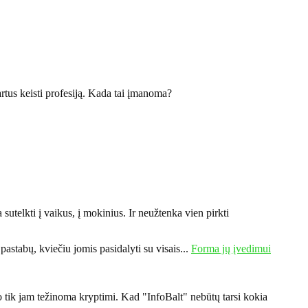
rtus keisti profesiją. Kada tai įmanoma?
sutelkti į vaikus, į mokinius. Ir neužtenka vien pirkti
astabų, kviečiu jomis pasidalyti su visais...
Forma jų įvedimui
o tik jam težinoma kryptimi. Kad "InfoBalt" nebūtų tarsi kokia