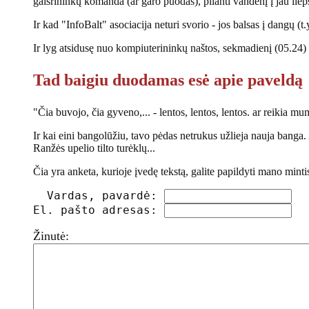
gaisrininkų komanda (ar garo puodas), pilanti vandenį į jau lie
Ir kad "InfoBalt" asociacija neturi svorio - jos balsas į dangų (t.
Ir lyg atsidusę nuo kompiuterininkų naštos, sekmadienį (05.24) 
Tad baigiu duodamas esė apie paveldą
"Čia buvojo, čia gyveno,... - lentos, lentos, lentos. ar reikia m
Ir kai eini bangolūžiu, tavo pėdas netrukus užlieja nauja banga.
Ranžės upelio tilto turėklų...
Čia yra anketa, kurioje įvedę tekstą, galite papildyti mano minti
  Vardas, pavardė: 
El. pašto adresas: 
Žinutė: