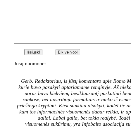
Jūsų nuomonė:
Gerb. Redaktoriau, is jūsų komentaro apie Romo Mar
kurie buvo pasakyti aptariamame renginyje. Aš niek
noras buvo kiekvieną besiklausantį paskatinti bent
rankose, bet apsiriboja formaliais ir nieko iš esmė
priešinga kryptimi. Kiek sunkiau atsakyti, kodėl tie au
kam tos informacinės visuomenės dabar reikia, ir apsk
daliai. Labai gaila, bet tokia realybė. Tod
visuomenės sukūrimu, yra Infobalto asociacija su vi