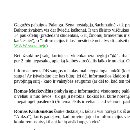
Gegužės pabaigos Palanga. Sena nostalgija, šachmatinė - tik praba
Baltom žvakėm vis dar šviečia kaštonai. Ir ten išsirito viščiukas
14 paukštelių (pradedant studentais, 6-ių žmonių firmelėmis ir sta
karštesnė?), o "Informacijos tiltas" nesiteikė net atvykti - atsei
WWW svetainėje
).
Bet užsukime į salę, kurioje su videokamera bėgioja "@" arba "E
per 2 min. tepasako, apie ką kalbės - trečdalis laiko ir nuteka. O
Informacinėms DB saugos reikalavimai neypatingai aukšti (kiekvie
sauga! Ar įsivaizduojate kas būtų, jei dėl informacijos klaidos ji
pavojingą sritį - karo ir valstybės saugumo (ar dėl to, kad ten to
Romas Markevičius
prabyla apie informacinę visuomenę pakla
o vėliau ir nuo Ievos - tik gal ji netokia, kokios kai kurie norėt
- nepatingėt pasilenkti (Ši tema iškils ir vėliau - tad vėliau ir 
Romas Krukauskas
šaukė diskusijai, tačiau visi norėjo tik iš a
"Auksa"), kuris padejavo, kad provincijoje dar informacijos vieš
konkurentus atvykti ant kelių atsiklaupęs kvietė.