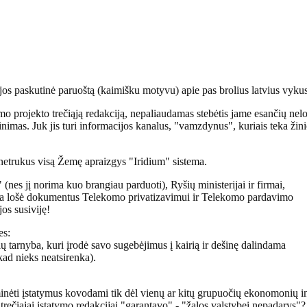
e jos paskutinė paruoštą (kaimišku motyvu) apie pas brolius latvius vyku
o projekto trečiąją redakciją, nepaliaudamas stebėtis jame esančių nelo
inimas. Juk jis turi informacijos kanalus, "vamzdynus", kuriais teka žini
netrukus visą Žemę apraizgys "Iridium" sistema.
nes jį norima kuo brangiau parduoti), Ryšių ministerijai ir firmai,
firma lošė dokumentus Telekomo privatizavimui ir Telekomo pardavimo
jos susiviję!
es:
nių tarnyba, kuri įrodė savo sugebėjimus į kairią ir dešinę dalindama
 kad nieks neatsirenka).
minėti įstatymus kovodami tik dėl vienų ar kitų grupuočių ekonomonių int
 trečiajai įstatymo redakcijai "garantavo" - "žalos valstybei nepadarys"?