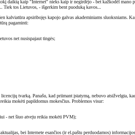
 tokį daiktą kaip "Internet" nieks kaip ir negirdėjo - bet kažkodėl mano p
... Tiek tos Lietuvos, - išgerkim bent puoduką kavos...
vien kalviatūra apsiribojęs kapojo galvas akademiniams sluoksniams. Kaip 
atūrą pagaminti:
etuvos net nusispajaut tingės;
licencijų tvarką. Panašu, kad priimant įstatymą, nebuvo atsižvelgta, kad 
jas reikia mokėti papildomus mokesčius. Problemos visur:
iui - net šiuo atveju reikia mokėti PVM);
 aktualijas, bei Internete esančios (ir el.paštu perduodamos) informacijo