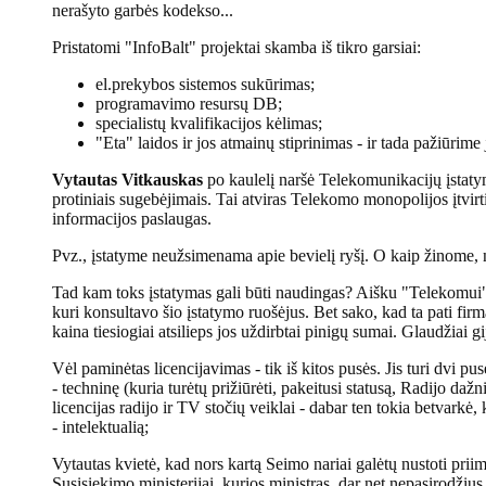
nerašyto garbės kodekso...
Pristatomi "InfoBalt" projektai skamba iš tikro garsiai:
el.prekybos sistemos sukūrimas;
programavimo resursų DB;
specialistų kvalifikacijos kėlimas;
"Eta" laidos ir jos atmainų stiprinimas - ir tada pažiūrim
Vytautas Vitkauskas
po kaulelį naršė Telekomunikacijų įstatym
protiniais sugebėjimais. Tai atviras Telekomo monopolijos įtvirt
informacijos paslaugas.
Pvz., įstatyme neužsimenama apie bevielį ryšį. O kaip žinome, 
Tad kam toks įstatymas gali būti naudingas? Aišku "Telekomui" (
kuri konsultavo šio įstatymo ruošėjus. Bet sako, kad ta pati 
kaina tiesiogiai atsilieps jos uždirbtai pinigų sumai. Glaudžiai gi
Vėl paminėtas licencijavimas - tik iš kitos pusės. Jis turi dvi pus
- techninę (kuria turėtų prižiūrėti, pakeitusi statusą, Radijo daž
licencijas radijo ir TV stočių veiklai - dabar ten tokia betvarkė,
- intelektualią;
Vytautas kvietė, kad nors kartą Seimo nariai galėtų nustoti prii
Susisiekimo ministerijai, kurios ministras, dar net nepasirodžius