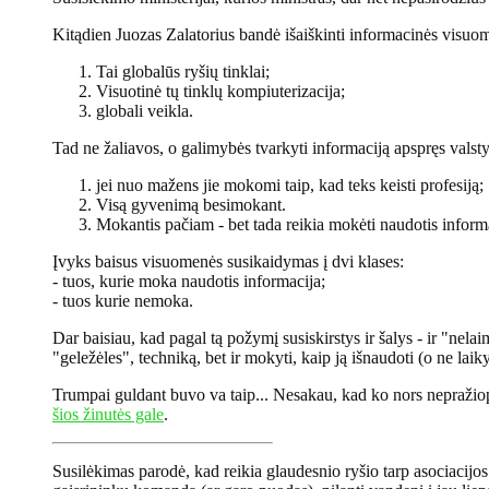
Kitądien Juozas Zalatorius bandė išaiškinti informacinės visu
Tai globalūs ryšių tinklai;
Visuotinė tų tinklų kompiuterizacija;
globali veikla.
Tad ne žaliavos, o galimybės tvarkyti informaciją apspręs valst
jei nuo mažens jie mokomi taip, kad teks keisti profesiją;
Visą gyvenimą besimokant.
Mokantis pačiam - bet tada reikia mokėti naudotis infor
Įvyks baisus visuomenės susikaidymas į dvi klases:
- tuos, kurie moka naudotis informacija;
- tuos kurie nemoka.
Dar baisiau, kad pagal tą požymį susiskirstys ir šalys - ir "nela
"geležėles", techniką, bet ir mokyti, kaip ją išnaudoti (o ne laik
Trumpai guldant buvo va taip... Nesakau, kad ko nors nepražiops
šios žinutės gale
.
Susilėkimas parodė, kad reikia glaudesnio ryšio tarp asociacijo