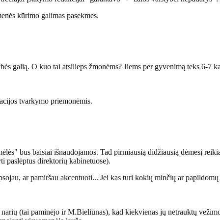
omenės kūrimo galimas pasekmes.
ybės galią. O kuo tai atsilieps žmonėms? Jiems per gyvenimą teks 6-7 ka
macijos tvarkymo priemonėmis.
imėlės" bus baisiai išnaudojamos. Tad pirmiausią didžiausią dėmesį reikia 
yti paslėptus direktorių kabinetuose).
ojau, ar pamiršau akcentuoti... Jei kas turi kokių minčių ar papildomų p
s narių (tai paminėjo ir M.Bieliūnas), kad kiekvienas jų netrauktų vežim