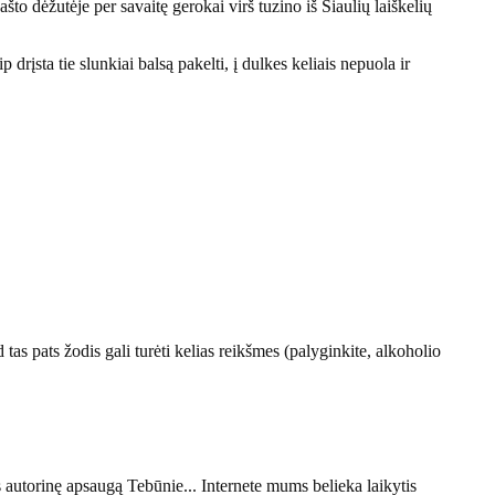
ašto dėžutėje per savaitę gerokai virš tuzino iš Šiaulių laiškelių
drįsta tie slunkiai balsą pakelti, į dulkes keliais nepuola ir
tas pats žodis gali turėti kelias reikšmes (palyginkite, alkoholio
s autorinę apsaugą Tebūnie... Internete mums belieka laikytis