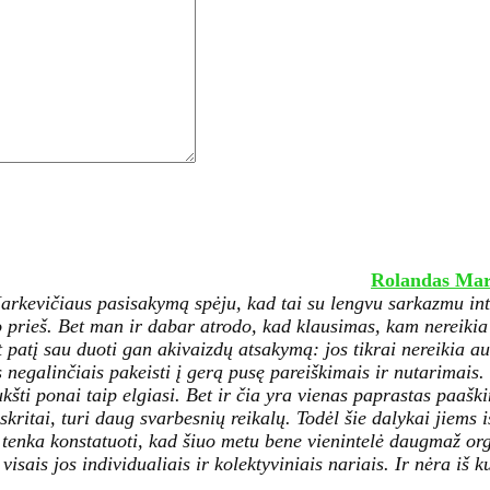
Rolandas Mar
kevičiaus pasisakymą spėju, kad tai su lengvu sarkazmu inte
o prieš. Bet man ir dabar atrodo, kad klausimas, kam nereiki
 patį sau duoti gan akivaizdų atsakymą: jos tikrai nereikia au
s negalinčiais pakeisti į gerą pusę pareiškimais ir nutarimais
kšti ponai taip elgiasi. Bet ir čia yra vienas paprastas paaškin
ritai, turi daug svarbesnių reikalų. Todėl šie dalykai jiems iš
ėl tenka konstatuoti, kad šiuo metu bene vienintelė daugmaž or
sais jos individualiais ir kolektyviniais nariais. Ir nėra iš k