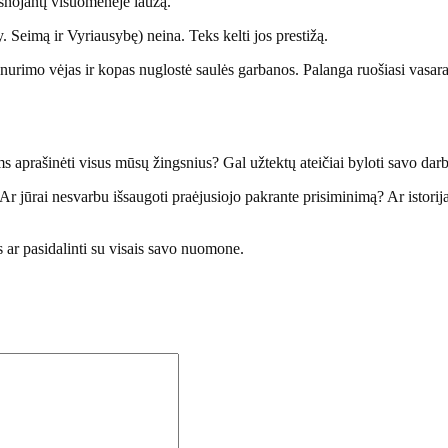
psnojantį visuomenėje laužą.
y. Seimą ir Vyriausybę) neina. Teks kelti jos prestižą.
nurimo vėjas ir kopas nuglostė saulės garbanos. Palanga ruošiasi vasara
ums aprašinėti visus mūsų žingsnius? Gal užtektų ateičiai byloti savo darb
 Ar jūrai nesvarbu išsaugoti praėjusiojo pakrante prisiminimą? Ar istorij
s ar pasidalinti su visais savo nuomone.