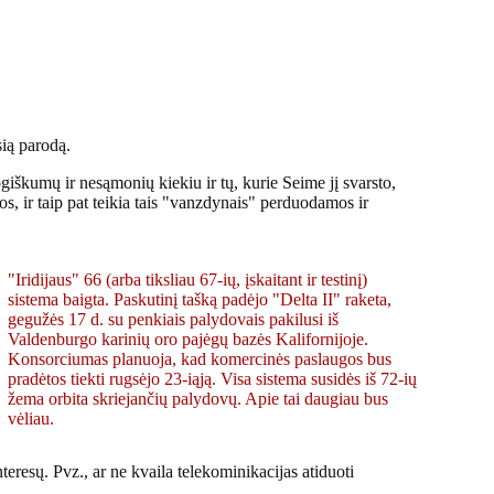
sią parodą.
giškumų ir nesąmonių kiekiu ir tų, kurie Seime jį svarsto,
os, ir taip pat teikia tais "vanzdynais" perduodamos ir
"Iridijaus" 66 (arba tiksliau 67-ių, įskaitant ir testinį)
sistema baigta. Paskutinį tašką padėjo "Delta II" raketa,
gegužės 17 d. su penkiais palydovais pakilusi iš
Valdenburgo karinių oro pajėgų bazės Kalifornijoje.
Konsorciumas planuoja, kad komercinės paslaugos bus
pradėtos tiekti rugsėjo 23-iąją. Visa sistema susidės iš 72-ių
žema orbita skriejančių palydovų. Apie tai daugiau bus
vėliau.
eresų. Pvz., ar ne kvaila telekominikacijas atiduoti