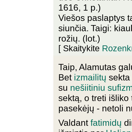
1616, 1 p.)
Viešos paslaptys t
siunčia. Taigi: kia
rožių. (lot.)
[ Skaitykite
Rozenkre
Taip, Alamutas ga
Bet
izmailitų
sekta 
su
nešiitiniu sufiz
sektą, o treti išlik
pasekėjų - netoli 
Valdant
fatimidų
di