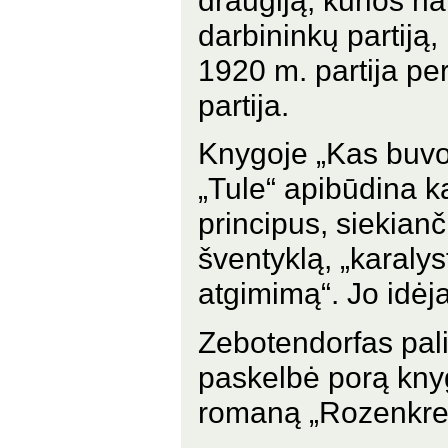
draugiją, kurios na
darbininkų partiją
1920 m. partija pe
partija.
Knygoje „Kas buvo 
„Tule“ apibūdina k
principus, siekian
šventyklą, „karalys
atgimimą“. Jo idėj
Zebotendorfas palik
paskelbė porą knyg
romaną „Rozenkrei