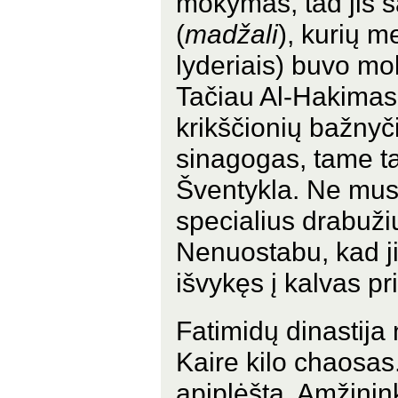
mokymas, tad jis 
(
madžali
), kurių me
lyderiais) buvo mo
Tačiau Al-Hakimas 
krikščionių bažnyči
sinagogas, tame ta
Šventykla. Ne mus
specialius drabužiu
Nenuostabu, kad ji
išvykęs į kalvas pri
Fatimidų dinastija 
Kaire kilo chaosas.
apiplėšta. Amžinin