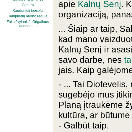
apie
Kalnų Senį
. K
Gebura
Raudonieji teosofai
organizaciją, panaš
Tamplierių ordino regula
Fuko švytuoklė: Grigaliaus
... Šiaip ar taip,
kalendorius
kad mano vaizduotė
Kalnų Senį ir asas
savo darbe, nes
ta
jais. Kaip galėjome
- ... Tai Dioteveli
sugebėjo mus įtiki
Planą įtraukėme žy
kultūra, ar būtume 
- Galbūt taip.