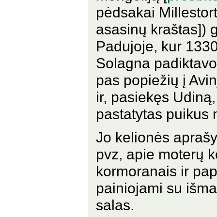
pėdsakai Millestor
asasinų kraštas]) 
Padujoje, kur 1330
Solagna padiktavo s
pas popiežių į Avin
ir, pasiekęs Udiną
pastatytas puikus
Jo kelionės apraš
pvz, apie moterų 
kormoranais ir papr
painiojami su išma
salas.