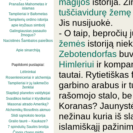
magijos
istorija. Ž
Pranašas Mahometas ir
islamas
tuščiavidurę žemę
Tamplieriai ir Bafometas
Tamplierių ordino istorija
Jis nusijuokė.
apie kryžiaus simbolį
- O taip, bepročių 
Galingiausias pasaulio
žmogus?
žemės
istoriją nie
Nacistinės Šambalos paieškos
Apie sinarchiją
Zebotendorfas
buvo
Himleriui
ir kompan
Papildomi puslapiai:
tautai. Rytietiškas
Lėlininkai
Rosenkreiceriai ir alchemija
garbino arabus ir t
Tamplieriai ir jų laikmečio
ženklai
rašomojo stalo, be
Slaptieji planetos valdytojai
Svastikos keliai ir klystkeliai
Koranas? Jaunyst
Masonai atrado Ameriką?
Alchemikų filosofinis akmuo
nežinau kuria iš sl
Slidi sąmokslo teorija
Gralio taurė – Kaukaze?
islamiškąjį pažinim
7 spindulių Saulės brolija
Čingis chano mirtis