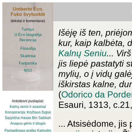
Umberto Eco.
Fuko švytuoklė
(tekstai ir komentarai)
Turinys
Išėję iš ten, priėjo
U.Eco biografija
Recencija
kur, kaip kalbėta,
Filosofija
Kalnų Seniu
... Vi
Skaitiniai
jis liepė pastatyti
Fantastika
NSO
mylių, o į vidų galė
iškirstas kalne, dur
(
Odorico da Pord
Ankstesni puslapiai:
Esauri, 1313, c.21,
Kalnų senis ir asasinai
Konspiracija: Kryžiaus žygiai
Sayyidna Hasan Bin Sabbah
... Atsisėdome, ji
Anapus gėrio ir blogio
Paslaptingas grafas Kaliostro