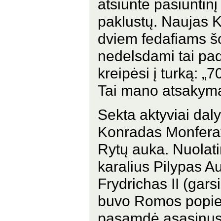
atsiuntė pasiuntin
paklustų. Naujas 
dviem fedafiams šok
nedelsdami tai pad
kreipėsi į turką: „
Tai mano atsakyma
Sekta aktyviai dal
Konradas Monferats
Rytų auka. Nuolati
karalius Pilypas A
Frydrichas II (gars
buvo Romos popiež
pasamdė asasinus,