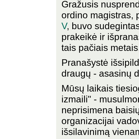
Gražusis nusprendė
ordino magistras, 
V
, buvo sudeginta
prakeikė ir išprana
tais pačiais metais
Pranašystė išsipild
draugų - asasinų 
Mūsų laikais tiesio
izmaili" - musulm
neprisimena baisiųj
organizacijai vad
išsilavinimą vienam