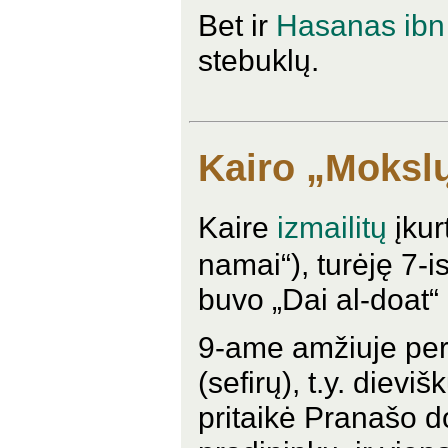
Bet ir
Hasanas ibn
stebuklų.
Kairo „Moksl
Kaire
izmailitų
įkur
namai“), turėję 7-i
buvo „Dai al-doat“
9-ame amžiuje per
(sefirų), t.y. die
pritaikė Pranašo do