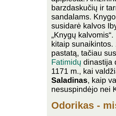
barzdaskučių ir ta
sandalams. Knygos
susidarė kalvos Ib
„Knygų kalvomis“.
kitaip sunaikintos.
pastatą, tačiau sus
Fatimidų
dinastija 
1171 m., kai valdž
Saladinas
, kaip v
nesuspindėjo nei K
Odorikas - mis