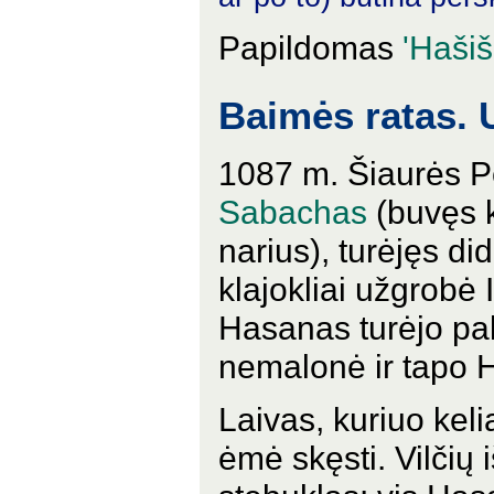
Papildomas
'Haši
Baimės ratas. 
1087 m. Šiaurės P
Sabachas
(buvęs 
narius), turėjęs did
klajokliai užgrobė I
Hasanas turėjo palik
nemalonė ir tapo H
Laivas, kuriuo kel
ėmė skęsti. Vilčių 