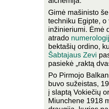
alchemija.
Gimė mašinisto še
techniku Egipte, o 
inžinieriumi. Ėmė 
atrado
numerologi
bektašių ordino, k
Šabtajaus Zevi
pas
pasiekė „raktą dva
Po Pirmojo Balkanų
buvo sužeistas, 191
į slaptą Vokiečių o
Miunchene 1918 m. 