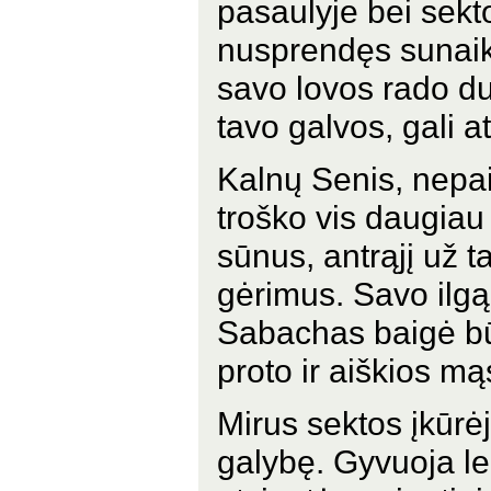
pasaulyje bei sekt
nusprendęs sunaiki
savo lovos rado dur
tavo galvos, gali at
Kalnų Senis, nepa
troško vis daugiau
sūnus, antrąjį už ta
gėrimus. Savo ilg
Sabachas baigė bū
proto ir aiškios m
Mirus sektos įkūrėj
galybę. Gyvuoja le