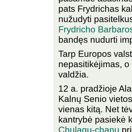
pats Frydrichas kal
nužudyti pasitelku
Frydricho Barbaro
bandęs nudurti imp
Tarp Europos vals
nepasitikėjimas, o 
valdžia.
12 a. pradžioje Al
Kalnų Senio vietos
vienas kitą. Net tė
kantrybė pasiekė 
Chulagu-chanu
pr