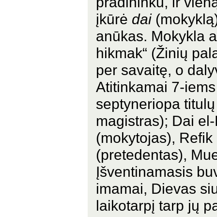
pradininku, ir vien
įkūrė
dai
(mokyklą)
anūkas. Mokykla ap
hikmak“ (Žinių pala
per savaitę, o daly
Atitinkamai 7-iems 
septyneriopa titul
magistras); Dai el
(mokytojas), Refik 
(pretedentas), Muem
Įšventinamasis bu
imamai, Dievas siu
laikotarpį tarp jų