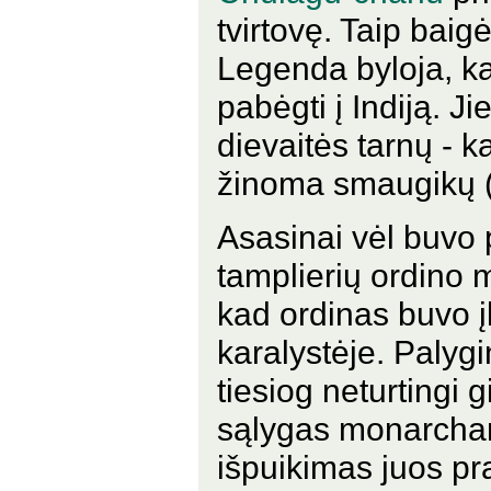
tvirtovę. Taip baigė
Legenda byloja, k
pabėgti į Indiją. J
dievaitės tarnų - k
žinoma smaugikų 
Asasinai vėl buvo 
tamplierių ordino 
kad ordinas buvo į
karalystėje. Palygi
tiesiog neturtingi g
sąlygas monarcham
išpuikimas juos pr