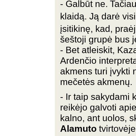
- Galbūt ne. Tačiau 
klaidą. Ją darė vi
įsitikinę, kad, pra
šeštoji grupė bus j
- Bet atleiskit, Ka
Ardenčio interpreta
akmens turi įvykti
mečetės akmenų.
- Ir taip sakydami
reikėjo galvoti api
kalno, ant uolos, s
Alamuto
tvirtovėje