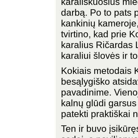
karališkuosius mi
darbą. Po to pats 
kankinių kameroje, 
tvirtino, kad prie
karalius Ričardas 
karaliui šlovės ir 
Kokiais metodais 
besąlygiško atsid
pavadinime. Vienoj
kalnų glūdi garsus
patekti praktiškai
Ten ir buvo įsikūr