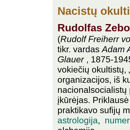
Nacistų okult
Rudolfas Zebo
(
Rudolf Freiherr v
tikr. vardas
Adam A
Glauer
, 1875-194
vokiečių okultistų, 
organizacijos, iš k
nacionalsocialistų 
įkūrėjas. Priklau
praktikavo sufijų m
astrologija
,
numer