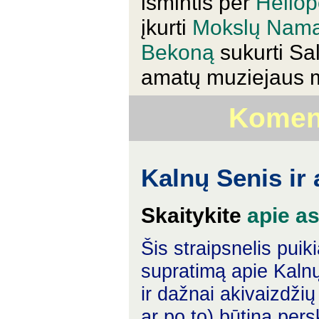
išmintis per
Heliop
įkurti
Mokslų Nama
Bekoną
sukurti Sa
amatų muziejaus 
Koment
Kalnų Senis ir 
Skaitykite
apie as
Šis straipsnelis puik
supratimą apie Kaln
ir dažnai akivaizdžių 
ar po to) būtina per