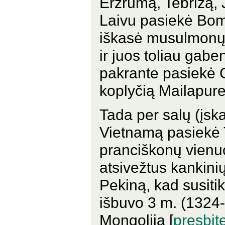
Erzrumą, Tebrizą, 
Laivu pasiekė Bom
iškasė musulmonų 
ir juos toliau gabe
pakrante pasiekė 
koplyčią Mailapure
Tada per salų (įsk
Vietnamą pasiekė T
pranciškonų vienuo
atsivežtus kankinių
Pekiną, kad susiti
išbuvo 3 m. (1324
Mongoliją [
presbit