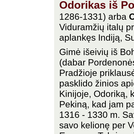
Odorikas iš P
1286-1331) arba
O
Viduramžių italų pr
aplankęs Indiją, Su
Gimė išeivių iš Bo
(dabar Pordenonės d
Pradžioje priklaus
pasklido žinios a
Kinijoje, Odoriką, k
Pekiną, kad jam pa
1316 - 1330 m. Sav
savo kelionę per V