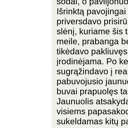
sodai, o paviljonu
Išrinktą pavojinga
priversdavo prisir
slėnį, kuriame šis
meile, prabanga be
tikėdavo pakliuvęs 
įrodinėjama. Po ke
sugrąžindavo į re
pabuvojusio jaunuo
buvai prapuolęs ta
Jaunuolis atsakydav
visiems papasakod
sukeldamas kitų pa