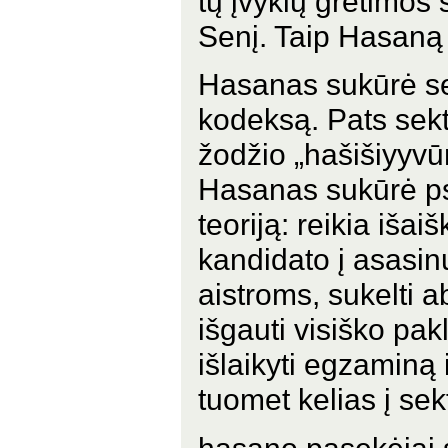
tų įvykių gretimos 
Senį. Taip Hasaną 
Hasanas sukūrė sep
kodeksą. Pats sekt
žodžio „hašišiyyvūn
Hasanas sukūrė p
teoriją: reikia išai
kandidato į asasin
aistroms, sukelti 
išgauti visiško pa
išlaikyti egzaminą i
tuomet kelias į sek
hasano pasekėjai 