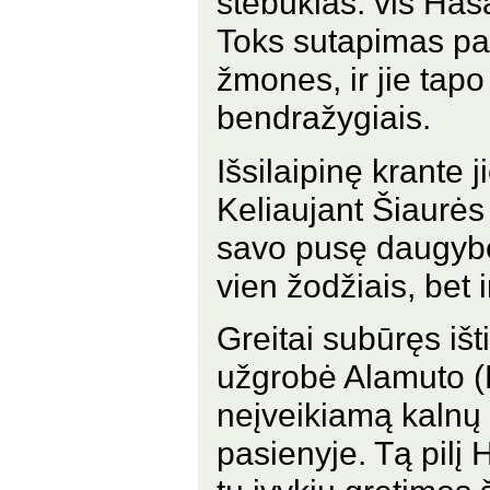
stebuklas: vis Has
Toks sutapimas pa
žmones, ir jie tap
bendražygiais.
Išsilaipinę krante
Keliaujant Šiaurės
savo pusę daugybę
vien žodžiais, bet i
Greitai subūręs išt
užgrobė Alamuto (Er
neįveikiamą kalnų p
pasienyje. Tą pilį