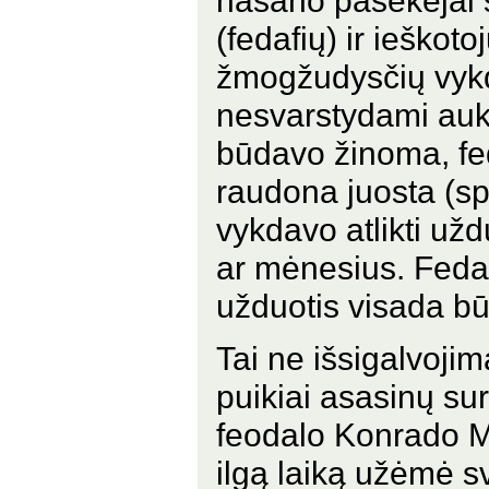
(fedafių) ir ieškot
žmogžudysčių vykd
nesvarstydami auko
būdavo žinoma, fed
raudona juosta (spa
vykdavo atlikti užd
ar mėnesius. Fedafi
užduotis visada b
Tai ne išsigalvojim
puikiai asasinų su
feodalo Konrado M
ilgą laiką užėmė s