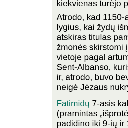
kiekvienas turėjo 
Atrodo, kad 1150-a
lygius, kai žydų iš
atskiras titulas pa
žmonės skirstomi į
vietoje pagal artu
Sent-Albanso, kuri
ir, atrodo, buvo be
neigė Jėzaus nukry
Fatimidų
7-asis ka
(pramintas „išprotė
padidino iki 9-ių i