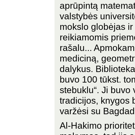
aprūpintą matemati
valstybės universi
mokslo globėjas ir
reikiamomis priem
rašalu... Apmokami
mediciną, geometrij
dalykus. Bibliotek
buvo 100 tūkst. to
stebuklu“. Ji buvo
tradicijos, knygos
varžėsi su Bagdado
Al-Hakimo priorit