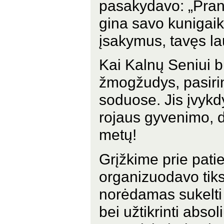
pasakydavo: „Pran
gina savo kunigaikš
įsakymus, tavęs la
Kai Kalnų Seniui b
žmogžudys, pasir
soduose. Jis įvyk
rojaus gyvenimo, d
metų!
Grįžkime prie pati
organizuodavo tiks
norėdamas sukelt
bei užtikrinti abs