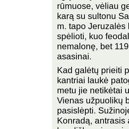
rūmuose, vėliau ge
karą su sultonu Sa
m. tapo Jeruzalės 
spėlioti, kuo feod
nemalonę, bet 1192
asasinai.
Kad galėtų prieiti p
kantriai laukė pato
metu jie netikėtai
Vienas užpuolikų b
pasislėpti. Sužino
Konradą, antrasis 