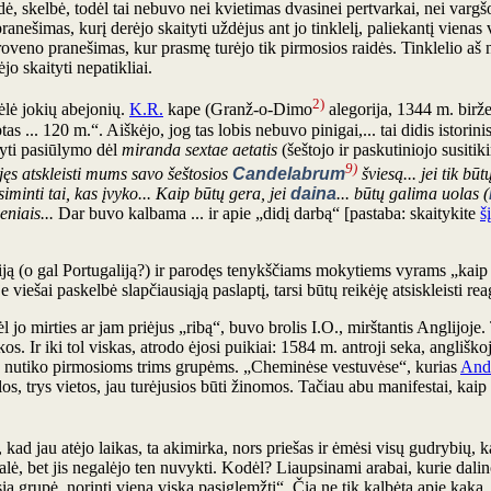
rodė, skelbė, todėl tai nebuvo nei kvietimas dvasinei pertvarkai, nei varg
nešimas, kurį derėjo skaityti uždėjus ant jo tinklelį, paliekantį vienas v
roveno pranešimas, kur prasmę turėjo tik pirmosios raidės. Tinklelio aš 
ėjo skaityti nepatikliai.
2)
ėlė jokių abejonių.
K.R.
kape (Granž-o-Dimo
alegorija, 1344 m. birže
as ... 120 m.“. Aiškėjo, jog tas lobis nebuvo pinigai,... tai didis istorini
syti pasiūlymo dėl
miranda sextae aetatis
(šeštojo ir paskutiniojo susitik
9)
jęs atskleisti mums savo šeštosios
Candelabrum
šviesą... jei tik bū
siminti tai, kas įvyko... Kaip būtų gera, jei
daina
... būtų galima uolas (
eniais...
Dar buvo kalbama ... ir apie „didį darbą“ [pastaba: skaitykite
š
iją (o gal Portugaliją?) ir parodęs tenykščiams mokytiems vyrams „kaip į
 viešai paskelbė slapčiausiąją paslaptį, tarsi būtų reikėję atsiskleisti 
ėl jo mirties ar jam priėjus „ribą“, buvo brolis I.O., mirštantis Anglijoje
s. Ir iki tol viskas, atrodo ėjosi puikiai: 1584 m. antroji seka, angliškoji
 kas nutiko pirmosioms trims grupėms. „Cheminėse vestuvėse“, kurias
And
, trys vietos, jau turėjusios būti žinomos. Tačiau abu manifestai, kaip m
 kad jau atėjo laikas, ta akimirka, nors priešas ir ėmėsi visų gudrybių
alė, bet jis negalėjo ten nuvykti. Kodėl? Liaupsinami arabai, kurie dal
sia grupė, norinti viena viską pasiglemžti“. Čia ne tik kalbėta apie kaką, k