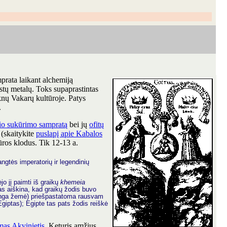
mprata laikant alchemiją
astų metalų. Toks supaprastintas
šaknų Vakarų kultūroje. Patys
.
lio sukūrimo sampratą
bei jų
ofitų
 (skaitykite
puslapį apie Kabalos
ūros klodus. Tik 12-13 a.
angtės imperatorių ir legendinių
jo jį paimti iš graikų
khemeia
 kas aiškina, kad graikų žodis buvo
linga žemė) priešpastatoma rausvam
giptas); Egipte tas pats žodis reiškė
as Akvinietis
. Keturis amžius