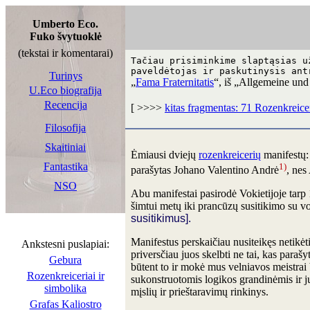
Umberto Eco.
Fuko švytuoklė
(tekstai ir komentarai)
Tačiau prisiminkime slaptąsias u
paveldėtojas ir paskutinysis ant
Turinys
„
Fama Fraternitatis
“, iš „Allgemeine und
U.Eco biografija
Recencija
[ >>>>
kitas fragmentas: 71 Rozenkreicer
Filosofija
Skaitiniai
Ėmiausi dviejų
rozenkreicerių
manifestų:
Fantastika
1)
parašytas Johano Valentino Andrė
, nes
NSO
Abu manifestai pasirodė Vokietijoje tarp
šimtui metų iki prancūzų susitikimo su v
susitikimus].
Manifestus perskaičiau nusiteikęs netikėti 
Ankstesni puslapiai:
priversčiau juos skelbti ne tai, kas parašyt
Gebura
būtent to ir mokė mus velniavos meistrai
Rozenkreiceriai ir
sukonstruotomis logikos grandinėmis ir j
simbolika
mįslių ir prieštaravimų rinkinys.
Grafas Kaliostro