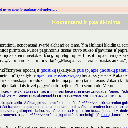
slapyje
apie Grigaliaus kalendorių
…
Komentarai ir paaiškinimai
upratimui nepaprastai svarbi alchemijos tema. Yra išplitusi klaidinga sa
mijos pirmtake, kurios pagrindinis tikslas buvo aukso išgavimas iš papr
chemijos daliai ir neatskleidžia gilių religinių bei filosofinių alchemijos 
ais: „Aurum no est aurum vulgi“ („Mūsų auksas nėra paprastas auksas“)
rikščionybės epochą ir
gnostikų
(skaitykite
puslapį apie gnostikų pasau
rmeticum" (skaitykite
apie hermetiškas vizijas
) bei ankstyvosios Kabalos
krikščioniškajai ortodoksijai alchemija paniro į tamsiuosius Vakarų kult
hemijos šaltiniais ir vėl pagyvėjo domėjimas šiuo senobiniu Menu.
oje, - ne tik istoriniais, bet ir mitiniais laikais: pirmojo žmogaus Pangu, Pad
ndijoje – ir turėjo magiškąjį-praktinį ir nesusivedė vien į metalų tyrinėjimą.
ki galo aiški. Aiškiai, jis yra arabiškos kilmės iš
al-kimiya
. Tačiau arabai galė
li reikšti transmutacijos procesą susijungiant su dieviška ar pradine forma); kai
to gavimą jį išliejant. Tačiau yra ištakų ir su Egiptu; ten
keme
(juoda, t.y. der
rių manymu ir pats
al-kimiya
reiškia „egiptietišką [mokslą]“ (iš
koptų
„keme“ – E
(1193-1280), palikęs nemažai alchemijos veikalų. Jo mokiniu buvo
Tom