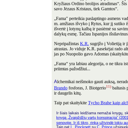
Kryžiaus Ordino brolijos atradimas“. Šis 
savo Jėzaus Kristaus, tiek Gamtos“.
„Fama" perteikia paslaptingo asmens v
m. amžiaus išvyko į Rytus, kur jį sutiko iš
išvertė į lotynų kalbą ir pasiėmė su savim
dalykų esmę. Tačiau Ispanijos išsilavinusie
Nepripažintas
K.R.
sugrįžo į Volietiją i
atrastas. Jo viduje K.R. pasekėjai rado al
jas po Nuopolio gavo Adomas (skaitykit
„Fama“ yra labiau alegorija, o ne tikra ist
priimtas pažodžiui...
A
lchemikai neišmoko gauti auksą, nerad
11)
Brando
fosforas, J. Biotgerio
baltasis 
ir daugelis kitų.
Taip pat skaitykite
Tycho Brahe kaip alc
Ir šiais laikais leidžiama nemažai knygų, sk
knyga „Žvaigždžių vartų konspiracija“ (2001),
senovėje. Ir iš tikro, rinką užtvindė tokių au
Taip pat
L. Pincknett
su
C. Prince
užsipuo