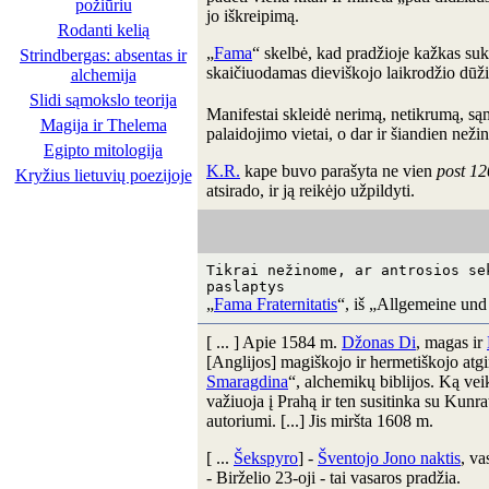
požiūriu
jo iškreipimą.
Rodanti kelią
„
Fama
“ skelbė, kad pradžioje kažkas suk
Strindbergas: absentas ir
skaičiuodamas dieviškojo laikrodžio dūžiu
alchemija
Slidi sąmokslo teorija
Manifestai skleidė nerimą, netikrumą, sąm
Magija ir Thelema
palaidojimo vietai, o dar ir šiandien nežinia
Egipto mitologija
K.R.
kape buvo parašyta ne vien
post 12
Kryžius lietuvių poezijoje
atsirado, ir ją reikėjo užpildyti.
Tikrai nežinome, ar antrosios s
paslaptys
„
Fama Fraternitatis
“, iš „Allgemeine und
[ ... ] Apie 1584 m.
Džonas Di
, magas ir
[Anglijos] magiškojo ir hermetiškojo atg
Smaragdina
“, alchemikų biblijos. Ką vei
važiuoja į Prahą ir ten susitinka su Kun
autoriumi. [...] Jis miršta 1608 m.
[ ...
Šekspyro
] -
Šventojo Jono naktis
, va
- Birželio 23-oji - tai vasaros pradžia.