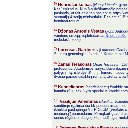
5)
Henris Linkolnas
(
Henry Lincoln
, gimė
Kas“ epizodus. Nuo 8-o dešimtmečio parašė
paslaptis, atseit apie ten paslėptus http://ww
scenarijų 4 serijų miniserialui „Paslaptis“. B
bendraautoriumi.
6)
Džonas Antonis Vestas
(
John Anthon
vandens eroziją, išplėtodamas
Š. de Lubičo
i
mokslas“, 2006).
7)
Lorensas Gardneris
(
Laurence Gardne
Stiuartų genealogiją išveda iš Kristaus per M
8)
Žanas Terasonas
(
Jean Terrasson
, 167
profesorius, Akademijos narys. Buvo dažnu mar
palyginimą, išleidęs „Kritinį Homero Iliados 
dvasia parašė didaktinį romaną „Setas arba G
9)
Kandeliabras
(
candelabrum
) žvakidė s
hanuka (9-ių šakų) yra specialūs kandeliabro a
10)
Vasilijus Valentinas
(
Basilius Valenti
sandūroje (galimai čia tik pseudonimas, nes
išreiškė paslaptingu VITRIOLUM (
Visitatis 
mediciną“) išsireiškimu. Pirmąkart gavo drusk
sieros rūgštis ir daugelį kitų medžiagų, meta
11)
Johanas Frydrichas Betgeris