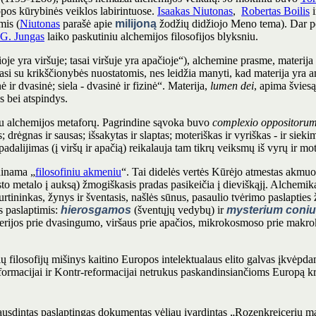
pos kūrybinės veiklos labirintuose.
Isaakas Niutonas
,
Robertas Boilis
i
mis (
Niutonas
parašė apie
milijoną
žodžių didžiojo Meno tema). Dar po
G. Jungas
laiko paskutiniu alchemijos filosofijos blyksniu.
ioje yra viršuje; tasai viršuje yra apačioje“), alchemine prasme, materija
rtasi su krikščionybės nuostatomis, nes leidžia manyti, kad materija yra 
 ir dvasinė; siela - dvasinė ir fizinė“. Materija,
lumen dei
, apima švies
 bei atspindys.
iu alchemijos metaforų. Pagrindine sąvoka buvo
complexio oppositoru
s; drėgnas ir sausas; išsakytas ir slaptas; moteriškas ir vyriškas - ir siek
padalijimas (į viršų ir apačią) reikalauja tam tikrų veiksmų iš vyrų ir mo
dinama „
filosofiniu akmeniu
“. Tai didelės vertės Kūrėjo atmestas akmu
to metalo į auksą) žmogiškasis pradas pasikeičia į dieviškąjį. Alchemika
rtininkas, žynys ir šventasis, našlės sūnus, pasaulio tvėrimo paslapties
s paslaptimis:
hierosgamos
(šventųjų vedybų) ir
mysterium coniu
terijos prie dvasingumo, viršaus prie apačios, mikrokosmoso prie makr
ių filosofijų mišinys kaitino Europos intelektualaus elito galvas įkvėpdam
formacijai ir Kontr-reformacijai netrukus paskandinsiančioms Europą kr
ausdintas paslaptingas dokumentas vėliau įvardintas „Rozenkreicerių ma