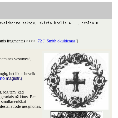
aveldėjimo sekoje, skiria brolis A..., brolio D
.
esnis fragmentas >>>>
72 J. Smith okultizmas
]
chemines vestuves“,
nglų, bet likus beveik
ino
magistrų
au, jog tam, kad
ingesniais už kitus. Bet
is smulkmeniškai
ifestai atrodė nesąmonės,