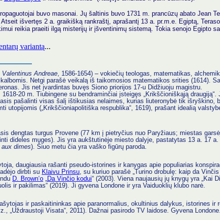
 propaguotojai buvo masonai. Jų šaltinis buvo 1731 m. prancūzų abato Jean Te
tseit išvertęs 2 a. graikišką rankraštį, aprašantį 13 a. pr.m.e. Egiptą, Teras
imui reikia praeiti ilgą misterijų ir įšventinimų sistemą. Tokia senojo Egipto 
ntarų variantą
...
 Valentinus Andreae
, 1586-1654) – vokiečių teologas, matematikas, alchemikas
ių kalbomis. Netgi parašė veikalą iš taikomosios matematikos srities (1614). S
ronas. Jis net įvardintas buvęs Siono priorijos 17-u Didžiuoju magistru.
bę, 1618-20 m. Tiubingene su bendraminčiai įsteigęs „Krikščioniškąją draugiją“.
is pašalinti visas šalį ištikusias nelaimes, kurias liuteronybė tik išryškino, b
i utopijomis („Krikščioniapolitiška respublika“, 1619), prašant idealią valstyb
sis dengtas turgus Provene (77 km į pietryčius nuo Paryžiaus; miestas garsė
inti dideles muges). Jis yra aukštutinėje miesto dalyje, pastatytas 13 a. 17 a.
 aux dimes
). Šiuo metu čia yra vaško figūrų paroda.
ytoja, daugiausia rašanti pseudo-istorines ir kanygas apie populiarias konspira
adėjo dirbti su
Klaivu Prinsu
, su kuriuo parašė „Turino drobulę: kaip da Vinčis 
rindu
D. Brown‘o
„
Da Vinčio kodui
“ (2003). Viena naujausių jų knygų yra „Kai 
uolis ir pakilimas“ (2019). Ji gyvena Londone ir yra Vaiduoklių klubo narė.
rašytojas ir paskaitininkas apie paranormalius, okultinius dalykus, istorines ir 
vz., „Uždraustoji Visata“, 2011). Dažnai pasirodo TV laidose. Gyvena Londone