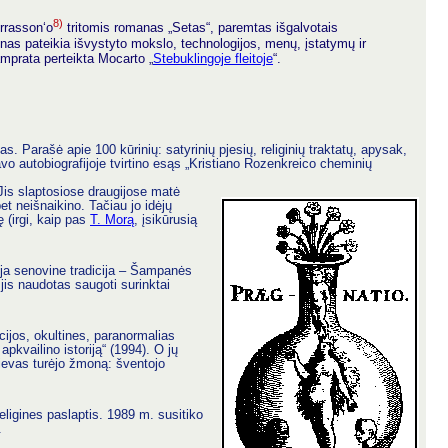
8)
rrasson‘o
tritomis romanas „Setas“, paremtas išgalvotais
onas pateikia išvystyto mokslo, technologijos, menų, įstatymų ir
samprata perteikta Mocarto „
Stebuklingoje fleitoje
“.
. Parašė apie 100 kūrinių: satyrinių pjesių, religinių traktatų, apysak,
avo autobiografijoje tvirtino esąs „Kristiano Rozenkreico cheminių
 Jis slaptosiose draugijose matė
et neišnaikino. Tačiau jo idėjų
ę (irgi, kaip pas
T. Morą
, įsikūrusią
ja senovine tradicija – Šampanės
 jis naudotas saugoti surinktai
cijos, okultines, paranormalias
apkvailino istoriją“ (1994). O jų
Dievas turėjo žmoną: šventojo
religines paslaptis. 1989 m. susitiko
.