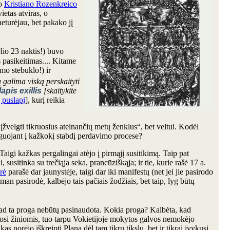
šo
Kristiano Rozenkreico
ietas atviras, o
neturėjau, bet pakako jį
lio 23 naktis!) buvo
s pasikeitimas.... Kitame
imo stebuklo!) ir
tų galima viską perskaityti
lapis exillis
[skaitykite
į puslapį
], kurį reikia
žvelgti tikruosius ateinančių metų ženklus“, bet veltui. Kodėl
reaguojant į kažkokį stabdį perdavimo procese?
. Taigi kažkas pergalingai atėjo į pirmąjį susitikimą. Taip pat
, susitinka su trečiąja seka, prancūziškąja; ir tie, kurie rašė 17 a.
rė
parašė dar jaunystėje, taigi dar iki manifestų (net jei jie pasirodo
an pasirodė, kalbėjo tais pačiais žodžiais, bet taip, lyg būtų
, kad ta proga nebūtų pasinaudota. Kokia proga? Kalbėta, kad
inosi žiniomis, tuo tarpu Vokietijoje mokytos galvos nemokėjo
as norėjo iškreipti Planą dėl tam tikrų tikslų, bet ir tikrai įvykusį