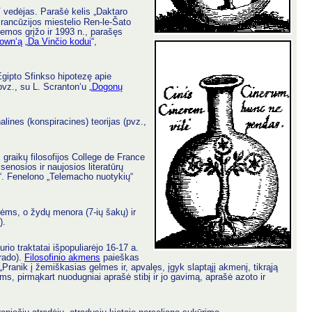
V vedėjas. Parašė kelis „Daktaro
ancūzijos miestelio Ren-le-Šato
 temos grįžo ir 1993 n., parašęs
rown‘ą
„
Da Vinčio kodui
“,
Egipto Sfinkso hipotezę apie
pvz., su L. Scranton‘u „
Dogonų
alines (konspiracines) teorijas (pvz.,
 graikų filosofijos College de France
enosios ir naujosios literatūrų
ęs“. Fenelono „Telemacho nuotykių“
ėms, o žydų menora (7-ių šakų) ir
).
urio traktatai išpopuliarėjo 16-17 a.
irado).
Filosofinio akmens
paieškas
„Pranik į žemiškasias gelmes ir, apvalęs, įgyk slaptąjį akmenį, tikrąją
ms, pirmąkart nuodugniai aprašė stibį ir jo gavimą, aprašė azoto ir