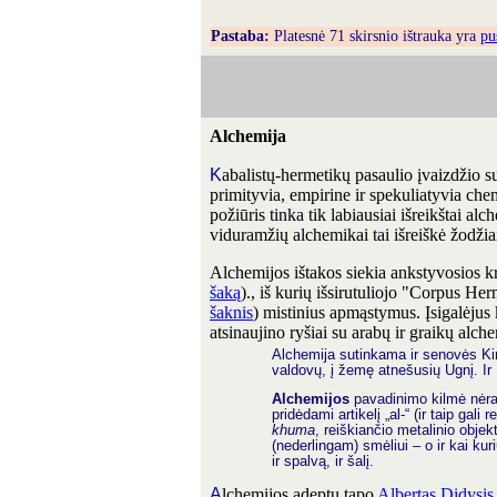
Pastaba:
Platesnė 71 skirsnio ištrauka yra
pu
Alchemija
K
abalistų-hermetikų pasaulio įvaizdžio s
primityvia, empirine ir spekuliatyvia che
požiūris tinka tik labiausiai išreikštai al
viduramžių alchemikai tai išreiškė žodži
Alchemijos ištakos siekia ankstyvosios k
šaką
)., iš kurių išsirutuliojo "Corpus He
šaknis
) mistinius apmąstymus. Įsigalėjus 
atsinaujino ryšiai su arabų ir graikų alc
Alchemija sutinkama ir senovės Kinij
valdovų, į žemę atnešusių Ugnį. Ir I
Alchemijos
pavadinimo kilmė nėra i
pridėdami artikelį „al-“ (ir taip ga
khuma
, reiškiančio metalinio objek
(nederlingam) smėliui – o ir kai ku
ir spalvą, ir šalį.
A
lchemijos adeptu tapo
Albertas Didysis