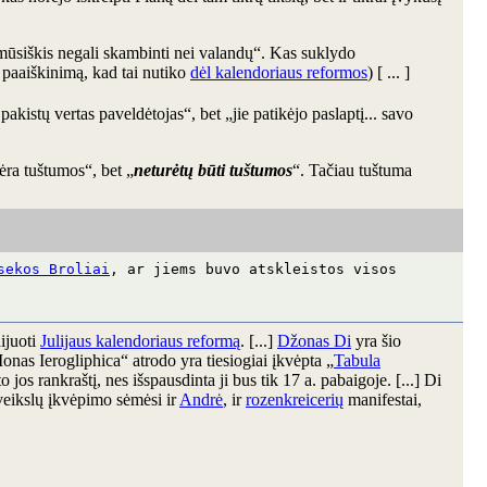
 mūsiškis negali skambinti nei valandų“. Kas suklydo
 paaiškinimą, kad tai nutiko
dėl kalendoriaus reformos
) [ ... ]
kistų vertas paveldėtojas“, bet „jie patikėjo paslaptį... savo
ėra tuštumos“, bet „
neturėtų būti tuštumos
“. Tačiau tuštuma
sekos Broliai
, ar jiems buvo atskleistos visos
dijuoti
Julijaus kalendoriaus reformą
. [...]
Džonas Di
yra šio
nas Ierogliphica“ atrodo yra tiesiogiai įkvėpta „
Tabula
 jos rankraštį, nes išspausdinta ji bus tik 17 a. pabaigoje. [...] Di
aveikslų įkvėpimo sėmėsi ir
Andrė
, ir
rozenkreicerių
manifestai,