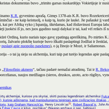
keistas dokumentas buvo „trimito garsas nuskardėjęs Vokietijoje ir nusi
adinamo
K.R.
gyvenimo aprašą. Gimęs 1378-ais K.R. buvo Rozekreicerių 
minčiai - ne kaip keistuolį, o kaip tą, kurio jie laukė. Jie pašaukė jį var
i, kai per Afriką vyko į Ispaniją, tikėdamas, kad išsilavinusi Europa la
ji juokėsi iš jo, nes juos gąsdino nauji dalykai ir tai, kad vėl reikės iš
r įkūrė Ordiną, kurio nariais tapo gavę ypatingą apreiškimą. Po mirties
torių, žalvario plokštę kurioje buvo iškalti paslaptingi žodžiai ir ženkla
e
puslapį apie nuopolio pasekmes
), o ją žinojo ir Mozė, ir Saliamonas.
orija - o tai ją sieja su alchemija, kuri taip pat turėjo legendas apie pas
o „
Filosofinio akmens
“, tačiau padarė nemažai atradimų. Tai ir
R. Beko
porcelianas, naujos medžiagos (sieros, druskos, azoto, acto rūgštys, vyno 
hemikas
irtų alchemijai, kuriose yra skyriai, skirti pusiau legendiniam alchemikui
Fulca
 kurioje aiškinama, kad manipuliuojama teiginiais apie civilizacijos ištakas, - 
5)
torių, kaip
Graham Hancock'as
, Henry Lincoln`as
,
Robert Bauval`is
, John A
la
Edgar Cayce
ir kitus „psichikus“ (Naujojo amžiaus ir pan. šaltinius).