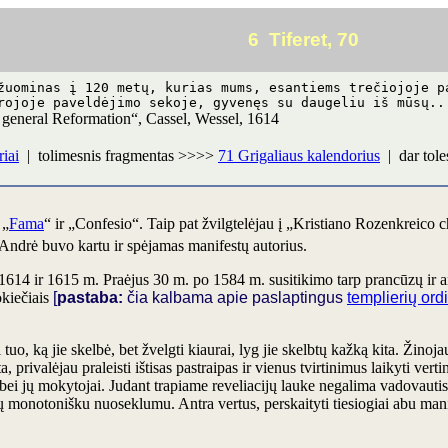
6 Tiferet, 70
žuominas į 120 metų, kurias mums, esantiems trečiojoje p
rojoje paveldėjimo sekoje, gyvenęs su daugeliu iš mūsų..
 general Reformation“, Cassel, Wessel, 1614
iai
| tolimesnis fragmentas >>>>
71 Grigaliaus kalendorius
| dar tol
 „
Fama
“ ir „Confesio“. Taip pat žvilgtelėjau į „Kristiano Rozenkreico 
 Andrė buvo kartu ir spėjamas manifestų autorius.
 1614 ir 1615 m. Praėjus 30 m. po 1584 m. susitikimo tarp prancūzų ir a
okiečiais
[
pastaba:
čia kalbama apie paslaptingus
templierių ord
tuo, ką jie skelbė, bet žvelgti kiaurai, lyg jie skelbtų kažką kita. Žinoj
a, privalėjau praleisti ištisas pastraipas ir vienus tvirtinimus laikyti vert
 bei jų mokytojai. Judant trapiame reveliacijų lauke negalima vadovaut
ų monotonišku nuoseklumu. Antra vertus, perskaityti tiesiogiai abu man