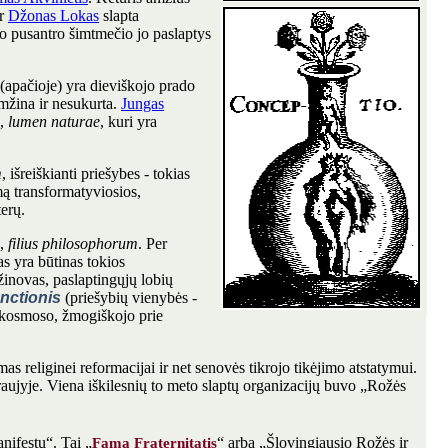
r
Džonas Lokas
slapta
 pusantro šimtmečio jo paslaptys
 (apačioje) yra dieviškojo prado
amžina ir nesukurta.
Jungas
ą,
lumen naturae
, kuri yra
m
, išreiškianti priešybes - tokias
imą transformatyviosios,
terų.
o,
filius philosophorum
. Per
s yra būtinas tokios
 žinovas, paslaptingųjų lobių
nctionis
(priešybių vienybės -
okosmoso, žmogiškojo prie
as religinei reformacijai ir net senovės tikrojo tikėjimo atstatymui.
aujyje. Viena iškilesnių to meto slaptų organizacijų buvo „Rožės
nifestu“. Tai „
“ arba „Šlovingiausio Rožės ir
Fama Fraternitatis