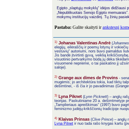
Egipto „slaptųjų mokyklų“ idėjos didžiausi
„Nepublikuotais Senojo Egipto memuarais“. A
mokymų institucijų vaizdinį. Tų žinių pasiek
Pastaba:
Galite skaityti ir
ankstesnį kome
1)
Johanas Valentinas Andrė
(
Johannes
elegijų, eilėraščių ir poemų lotynų ir vokieč
vestuvių“ autoriumi, nors buvo pamaldus liute
Jis bandė įtvirtinti gyvą, veiklią krikščiony
visuotinio pertvarkymo būdą jų dėka tikėdamas
visuomenė nepriėmė, o tai paskatino jį užsiimt
saloje).
2)
Grange aux dimes de Provins
- sena
mugėmis; jo architektūra tokia, kad tiktų talp
dešimtinei, - iš čia ir jo pavadinimas (
Grange
3)
Lyna Piknet
(
Lynn Picknett
) – anglų raš
teorijas. Paskutiniame 20 a. dešimtmetyje pr
„Tamplieriaus apreiškimas“ (1997) buvo pag
feminizmo judėjų-krikščionių tradicijoje nuop
4)
Klaivas Prinsas
(
Clive Prince
) – anglų 
Lyną Pilnet
ir nuo tada rašo knygas kartu (p