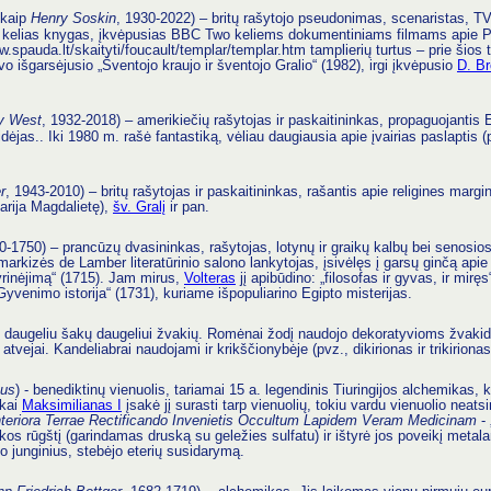
 kaip
Henry Soskin
, 1930-2022) – britų rašytojo pseudonimas, scenaristas, T
 kelias knygas, įkvėpusias BBC Two keliems dokumentiniams filmams apie Pr
w.spauda.lt/skaityti/foucault/templar/templar.htm tamplierių turtus – prie šios
uvo išgarsėjusio „Šventojo kraujo ir šventojo Gralio“ (1982), irgi įkvėpusio
D. B
y West
, 1932-2018) – amerikiečių rašytojas ir paskaitininkas, propaguojantis 
dėjas.. Iki 1980 m. rašė fantastiką, vėliau daugiausia apie įvairias paslaptis (
r
, 1943-2010) – britų rašytojas ir paskaitininkas, rašantis apie religines margin
arija Magdalietę),
šv. Gralį
ir pan.
0-1750) – prancūzų dvasininkas, rašytojas, lotynų ir graikų kalbų bei senosios
kizės de Lamber literatūrinio salono lankytojas, įsivėlęs į garsų ginčą apie s
tyrinėjimą“ (1715). Jam mirus,
Volteras
jį apibūdino: „filosofas ir gyvas, ir mir
yvenimo istorija“ (1731), kuriame išpopuliarino Egipto misterijas.
u daugeliu šakų daugeliui žvakių. Romėnai žodį naudojo dekoratyvioms žvakid
tvejai. Kandeliabrai naudojami ir krikščionybėje (pvz., dikirionas ir trikirionas
nus
) - benediktinų vienuolis, tariamai 15 a. legendinis Tiuringijos alchemikas, k
 kai
Maksimilianas I
įsakė jį surasti tarp vienuolių, tokiu vardu vienuolio neats
Interiora Terrae Rectificando Invenietis Occultum Lapidem Veram Medicinam
- 
os rūgštį (garindamas druską su geležies sulfatu) ir ištyrė jos poveikį metala
lo junginius, stebėjo eterių susidarymą.