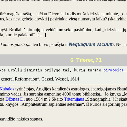
ūrė magišką raštą,... tačiau Dievo laikrodis muša kiekvieną minutę, „o
s, kas nesugebėjo atvykti į pasirinktą vietą numatytu laiku? (skaitykite
yšį. Broliai iš pirmųjų paveldėjimo sekų pasirūpino, kad „kiekvieną jų pa
, kur jie palaidoti“. [ ... ]
0 annos potebo
,... ten buvo parašyta ir
Nequaquam vacuum
. Ne „n
6 Tiferet, 71
ekos Brolių išmintis prilygo tai, kurią turėjo
pirmosios 
 general Reformation“, Cassel, Wessel, 1614
Kabalos
tyrinėtojas, Anglijos karalienės astrologas, įpareigojamas išstu
imimo vadas. Jis surenka asmeninę 4000 tomų biblioteką... Jo knyga „Mo
kia
Džonas Di
nuo 1584 m.? Skaito
Tritemijaus
„Stenographia“! Ir skaito
ratu, knygos „Amphiteatrum sapientiae aeternae“, iš kurios alegorinių p
sarvidžio nakties sapnas.