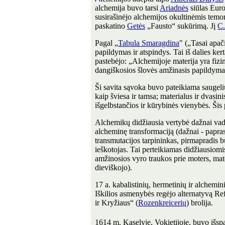
alchemija buvo tarsi
Ariadnės
siūlas Euro
susirašinėjo alchemijos okultinėmis temo
paskatino
Getės
„Fausto“ sukūrimą. Jį
C.
Pagal „
Tabula Smaragdina
" („Tasai apač
papildymas ir atspindys. Tai iš dalies ke
pastebėjo: „Alchemijoje materija yra fizinė
dangiškosios šlovės amžinasis papildymas
Ši savita sąvoka buvo pateikiama saugel
kaip šviesa ir tamsa; materialus ir dvasini
išgelbstančios ir kūrybinės vienybės. Šis 
Alchemikų didžiausia vertybė dažnai va
alcheminę transformaciją (dažnai - papras
transmutacijos tarpininkas, pirmapradis bu
ieškotojas. Tai perteikiamas didžiausiomi
amžinosios vyro traukos prie moters, ma
dieviškojo).
17 a. kabalistinių, hermetinių ir alchemin
Iškilios asmenybės regėjo alternatyvą Re
ir Kryžiaus“ (
Rozenkreicerių
) brolija.
1614 m. Kaselyje, Vokietijoje, buvo išsp