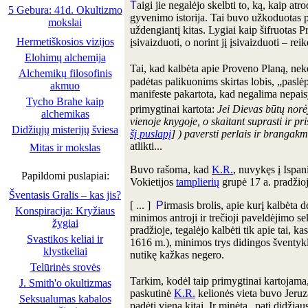
T
aigi jie negalėjo skelbti to, ką, kaip at
5 Gebura: 41d. Okultizmo
gyvenimo istorija. Tai buvo užkoduotas pra
mokslai
uždengiantį kitas. Lygiai kaip šifruotas P
Hermetiškosios vizijos
įsivaizduoti, o norint jį įsivaizduoti – reik
Elohimų alchemija
Tai, kad kalbėta apie Proveno Planą, nek
Alchemikų filosofinis
padėtas palikuonims skirtas lobis, „paslėpt
akmuo
manifeste pakartota, kad negalima nepai
Tycho Brahe kaip
primygtinai kartota:
Jei Dievas būtų norė
alchemikas
vienoje knygoje, o skaitant suprasti ir pri
Didžiųjų misterijų šviesa
šį puslapį
] ) paversti perlais ir brangakm
atlikti...
Mitas ir mokslas
Buvo rašoma, kad
K.R.
, nuvykęs į Ispan
Papildomi puslapiai:
Vokietijos
tamplierių
grupė 17 a. pradžioje
Šventasis Gralis – kas jis?
[ ... ]
P
irmasis brolis, apie kurį kalbėta d
Konspiracija: Kryžiaus
minimos antroji ir trečioji paveldėjimo seko
žygiai
pradžioje, tegalėjo kalbėti tik apie tai,
Svastikos keliai ir
1616 m.), minimos trys didingos šventyklos
klystkeliai
nutikę kažkas negero.
Telūrinės srovės
Tarkim, kodėl taip primygtinai kartojama,
J. Smith'o okultizmas
paskutinė
K.R.
kelionės vieta buvo Jeruz
Seksualumas kabalos
padėti viena kitai. Ir minėta „pati didžiau