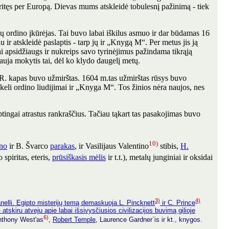
ritęs per Europą. Dievas mums atskleidė tobulesnį pažinimą - tiek
ordino įkūrėjas. Tai buvo labai iškilus asmuo ir dar būdamas 16
du ir atskleidė paslaptis - tarp jų ir „Knygą M“. Per metus jis ją
bai apsidžiaugs ir nukreips savo tyrinėjimus pažindama tikrąją
 nauja mokytis tai, dėl ko klydo daugelį metų.
 K.R. kapas buvo užmirštas. 1604 m.tas užmirštas rūsys buvo
i, keli ordino liudijimai ir „Knyga M“. Tos žinios nėra naujos, nes
laptingai atrastus rankraščius. Tačiau tąkart tas pasakojimas buvo
10)
no
ir B. Švarco
parakas
, ir Vasilijaus Valentino
stibis,
H.
spiritas, eteris,
prūsiškasis mėlis
ir t.t.), metalų junginiai ir oksidai
3)
4)
nelli
. Egipto misterijų temą demaskuoja L. Pincknett
ir C. Prince
atskiru atveju apie labai išsivysčiusios civilizacijos buvimą gilioje
6)
nthony West'as
,
Robert Temple
, Laurence Gardner`is ir kt., knygos.