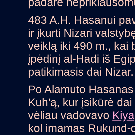
padarė nepriklauso
483 A.H. Hasanui pav
ir įkurti Nizari valst
veiklą iki 490 m., kai
įpėdinį al-Hadi iš Egi
patikimasis dai Nizar
Po Alamuto Hasanas už
Kuh'ą, kur įsikūrė da
vėliau vadovavo
Kiya
kol imamas Rukund-d