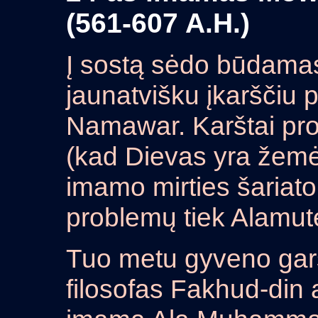
(561-607 A.H.)
Į sostą sėdo būdamas
jaunatvišku įkarščiu 
Namawar. Karštai pr
(kad Dievas yra žem
imamo mirties šariat
problemų tiek Alamute,
Tuo metu gyveno gars
filosofas Fakhud-din 