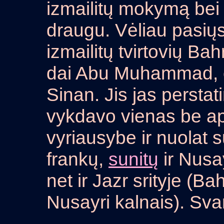
izmailitų mokymą bei 
draugu. Vėliau pasiųst
izmailitų tvirtovių Ba
dai Abu Muhammad, o
Sinan. Jis jas perstati
vykdavo vienas be ap
vyriausybe ir nuolat 
frankų,
sunitų
ir Nusay
net ir Jazr srityje (B
Nusayri kalnais). Sv