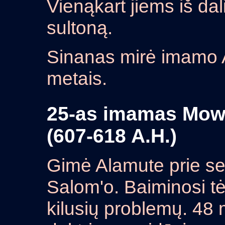
Vienąkart jiems iš dal
sultoną.
Sinanas mirė imamo
metais.
25-as imamas Mowl
(607-618 A.H.)
Gimė Alamute prie sen
Salom'o. Baiminosi t
kilusių problemų. 48