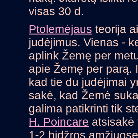
visas 30 d.
Ptolemėjaus
teorija a
judėjimus. Vienas - k
aplink Žemę per metus
apie Žemę per parą. 
kad tie du judėjimai y
sakė, kad Žemė sukasi
galima patikrinti tik s
H. Poincare
atsisakė t
1-2 hidžros amžiuose