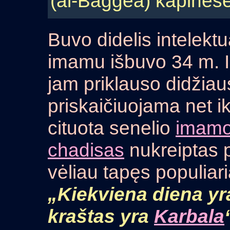
(al-Baggea) kapinėse
Buvo didelis intelektua
imamu išbuvo 34 m. 
jam priklauso didžia
priskaičiuojama net i
cituota senelio
imamo
chadisas
nukreiptas pr
vėliau tapęs populiar
„Kiekviena diena y
kraštas yra
Karbala