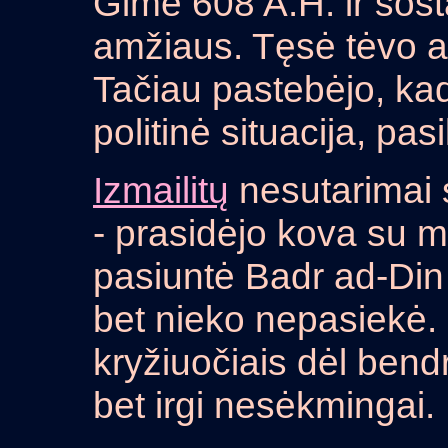
Gimė 608 A.H. ir so
amžiaus. Tęsė tėvo ats
Tačiau pastebėjo, kad
politinė situacija, pasi
Izmailitų
nesutarimai
- prasidėjo kova su 
pasiuntė Badr ad-Din
bet nieko nepasiekė. I
kryžiuočiais dėl bend
bet irgi nesėkmingai.