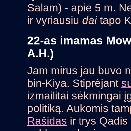
Salam) - apie 5 m. Ne
ir vyriausiu
dai
tapo K
22-as imamas Mowl
A.H.)
Jam mirus jau buvo 
bin-Kiya. Stiprėjant
s
izmailitai sėkmingai
politiką. Aukomis ta
Rašidas
ir trys Qadis