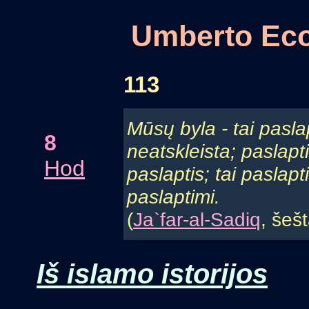
Umberto Eco
113
Mūsų byla - tai paslap
8
neatskleista; paslapti
Hod
paslaptis; tai paslapt
paslaptimi.
(
Ja`far-al-Sadiq
, šeš
Iš islamo istorijos