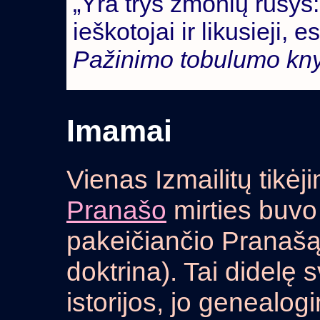
„Yra trys žmonių rūšys:
ieškotojai ir likusieji,
Pažinimo tobulumo kn
Imamai
Vienas Izmailitų tikė
Pranašo
mirties buvo
pakeičiančio Pranaš
doktrina). Tai didelę
istorijos, jo genealogin