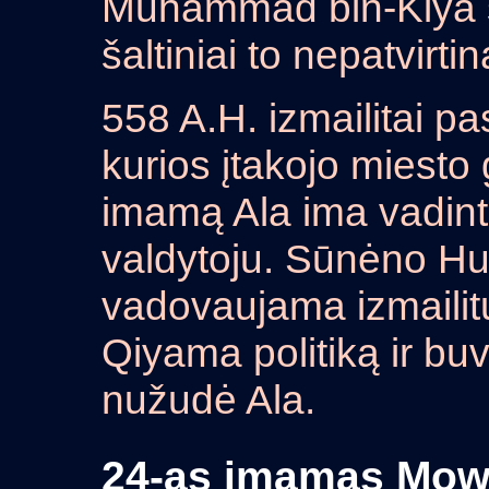
Muhammad bin-Kiya sū
šaltiniai to nepatvirtin
558 A.H. izmailitai pa
kurios įtakojo miesto
imamą Ala ima vadint
valdytoju. Sūnėno H
vadovaujama izmailitų
Qiyama politiką ir buv
nužudė Ala.
24-as imamas Mo