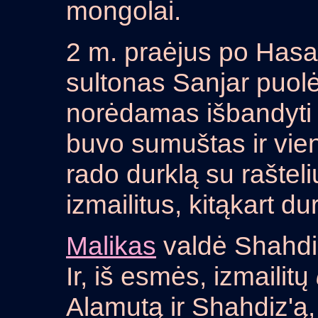
mongolai.
2 m. praėjus po Hasa
sultonas Sanjar puolė
norėdamas išbandyti 
buvo sumuštas ir vie
rado durklą su rašteli
izmailitus, kitąkart du
Malikas
valdė Shahdiz'
Ir, iš esmės, izmailitų
Alamutą ir Shahdiz'ą,