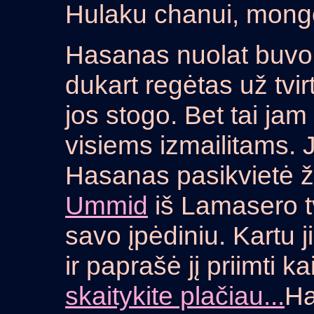
Hulaku chanui, mongo
Hasanas nuolat buvo A
dukart regėtas už tvirt
jos stogo. Bet tai ja
visiems izmailitams. 
Hasanas pasikvietė 
Ummid
iš Lamasero tv
savo įpėdiniu. Kartu j
ir paprašė jį priimti 
skaitykite plačiau...
Ha