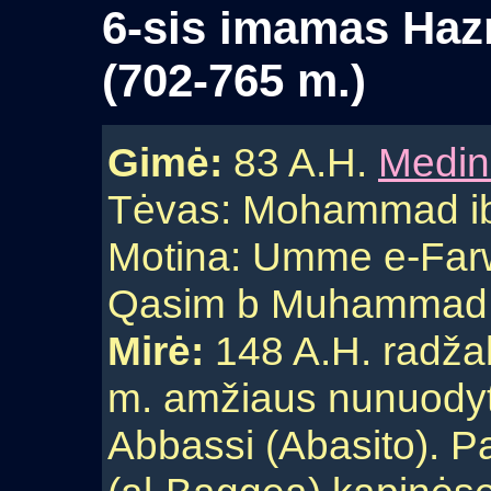
6-sis imamas Hazr
(702-765 m.)
Gimė:
83 A.H.
Medin
Tėvas: Mohammad ib
Motina: Umme e-Far
Qasim b Muhammad b
Mirė:
148 A.H. radža
m. amžiaus nunuody
Abbassi (Abasito). P