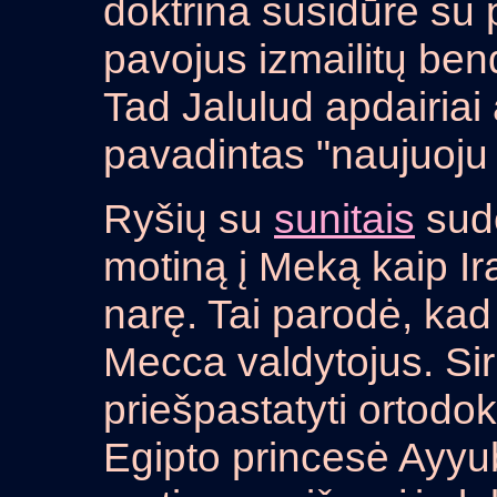
doktrina susidūrė su p
pavojus izmailitų bend
Tad Jalulud apdairiai a
pavadintas "naujuoj
Ryšių su
sunitais
sude
motiną į Meką kaip Ir
narę. Tai parodė, kad 
Mecca valdytojus. Sir
priešpastatyti ortodok
Egipto princesė Ayyu