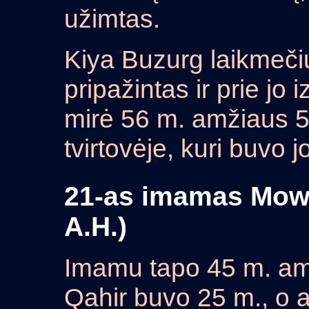
užimtas.
Kiya Buzurg laikmeč
pripažintas ir prie jo i
mirė 56 m. amžiaus 
tvirtovėje, kuri buvo jo
21-as imamas Mowl
A.H.)
Imamu tapo 45 m. am
Qahir buvo 25 m., o a