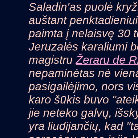
Saladin'as puolė kryži
auštant penktadieniui
paimta į nelaisvę 30 t
Jeruzalės karaliumi 
magistru
Žeraru de R
nepaminėtas nė viena
pasigailėjimo, nors vi
karo šūkis buvo "ateiki
jie neteko galvų, išsk
yra liudijančių, kad "t