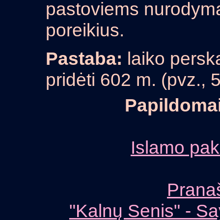
pastoviems nurodyma
poreikius.
Pastaba:
laiko perska
pridėti 602 m. (pvz.,
Papildomai 
Islamo pakr
Prana
"Kalnų Senis" - S