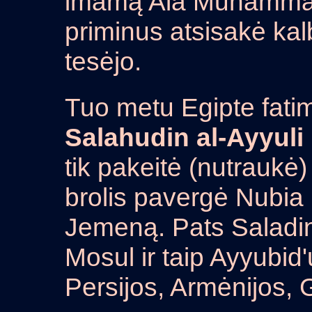
imamą Ala Muhamma
priminus atsisakė kal
tesėjo.
Tuo metu Egipte fatim
Salahudin al-Ayyuli
tik pakeitė (nutraukė
brolis pavergė Nubia 
Jemeną. Pats Saladin
Mosul ir taip Ayyubid'
Persijos, Armėnijos, Gr