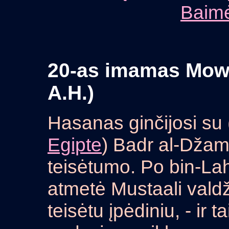
Baimė
20-as imamas Mowl
A.H.)
Hasanas ginčijosi su 
Egipte
) Badr al-Džam
teisėtumo. Po bin-La
atmetė Mustaali valdž
teisėtu įpėdiniu, - ir t