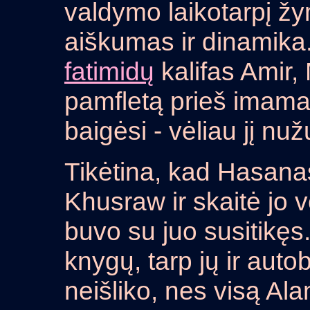
valdymo laikotarpį žym
aiškumas ir dinamika
fatimidų
kalifas Amir,
pamfletą prieš imamat
baigėsi - vėliau jį nu
Tikėtina, kad Hasanas
Khusraw ir skaitė jo v
buvo su juo susitikę
knygų, tarp jų ir autob
neišliko, nes visą Al