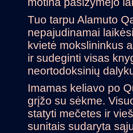
motina pasižymėjo la
Tuo tarpu Alamuto Qa
nepajudinamai laikė
kvietė mokslininkus a
ir sudeginti visas kny
neortodoksinių dalyk
Imamas keliavo po Quh
grįžo su sėkme. Visu
statyti mečetes ir vieš
sunitais sudaryta sąj