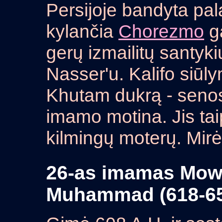
Persijoje bandyta pal
kylančia
Chorezmo
ga
gerų izmailitų santyk
Nasser'u. Kalifo siū
Khutam dukrą - senos 
imamo motina. Jis taip
kilmingų moterų. Mirė
26-as imamas Mowl
Muhammad (618-65