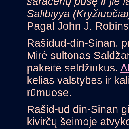
saracėnų pusę ir jie 
Salibiyya (Kryžiuočiai
Pagal John J. Robins
Rašidud-din-Sinan, 
Mirė sultonas Saldžar
pakeitė seldžiukus.
A
kelias valstybes ir kali
rūmuose.
Rašid-ud din-Sinan gi
kivirčų šeimoje atvyko