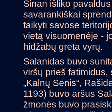
Sinan išliko pavaldus
savarankiškai sprendė
taikyti savose teritor
vietą visuomenėje - jo
hidžabų greta vyrų.
Salanidas buvo sunitas
viršų prieš fatimidus
„Kalnų Senis“, Rašida
1193) buvo aršus Sala
žmonės buvo prasiskv