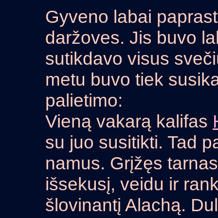
Gyveno labai paprasta
daržoves. Jis buvo l
sutikdavo visus sveč
metu buvo tiek susik
palietimo:
Vieną vakarą kalifas
su juo susitikti. Tad 
namus. Grįžęs tarna
išsekusį, veidu ir ra
šlovinantį Alachą. Du