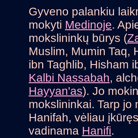
Gyveno palankiu laikm
mokyti
Medinoje
. Api
mokslininkų būrys (
Z
Muslim, Mumin Taq, 
ibn Taghlib, Hisham 
Kalbi Nassabah
, alc
Hayyan'as
). Jo mokin
mokslininkai. Tarp jo
Hanifah, vėliau įkūręs
vadinama
Hanifi
.