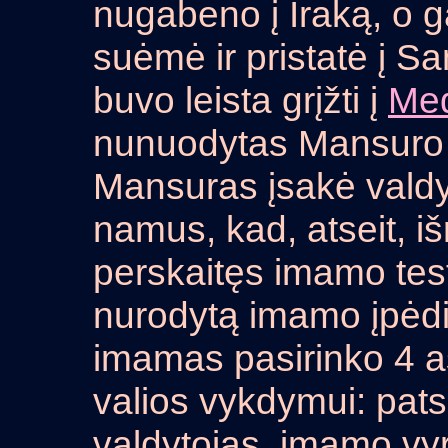
nugabeno į Iraką, o g
suėmė ir pristatė į S
buvo leista grįžti į
Me
nunuodytas Mansuro i
Mansuras įsakė valdyt
namus, kad, atseit, iš
perskaitęs imamo te
nurodytą imamo įpėdi
imamas pasirinko 4 a
valios vykdymui: pats
valdytojas, imamo vy