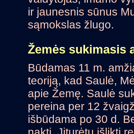
ir jaunesnis sūnus M
sąmokslas žlugo.
Žemės sukimasis a
Būdamas 11 m. amži
teoriją, kad Saulė, Mė
apie Žemę. Saulė su
pereina per 12 žvai
išbūdama po 30 d. Bet 
naktį. Jiturėtų išlikt