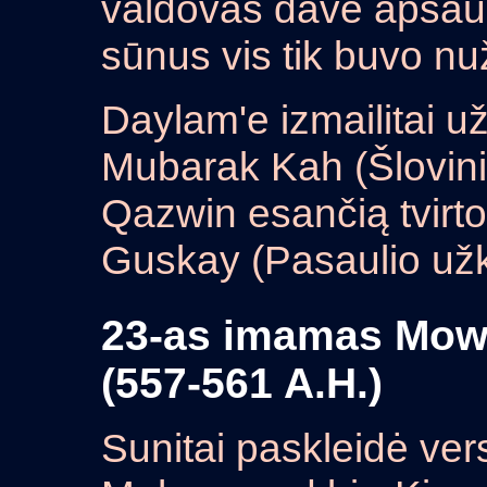
valdovas davė apsaugą
sūnus vis tik buvo nu
Daylam'e izmailitai u
Mubarak Kah (Šlovinim
Qazwin esančią tvirt
Guskay (Pasaulio užk
23-as imamas Mowl
(557-561 A.H.)
Sunitai paskleidė vers