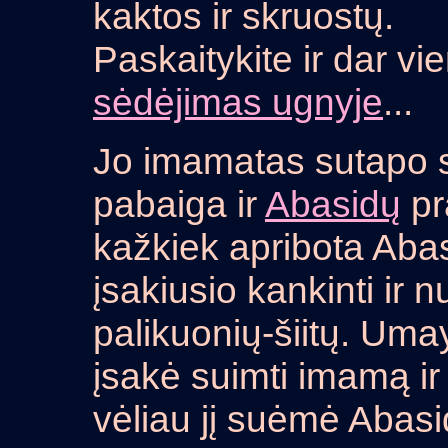
kaktos ir skruostų.
Paskaitykite ir dar vie
sėdėjimas ugnyje
...
Jo imamatas sutapo
pabaiga ir
Abasidų
pr
kažkiek apribota Aba
įsakiusio kankinti ir 
palikuonių-šiitų. Um
įsakė suimti imamą ir
vėliau jį suėmė Abasid