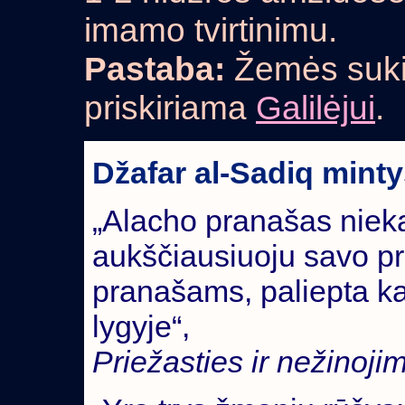
imamo tvirtinimu.
Pastaba:
Žemės sukim
priskiriama
Galilėjui
.
Džafar al-Sadiq mint
„Alacho pranašas nie
aukščiausiuoju savo pr
pranašams, paliepta ka
lygyje“,
Priežasties ir nežinoj