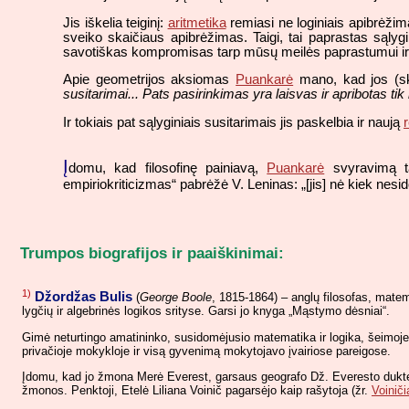
Jis iškelia teiginį:
aritmetika
remiasi ne loginiais apibrėžim
sveiko skaičiaus apibrėžimas. Taigi, tai paprastas sąlygi
savotiškas kompromisas tarp mūsų meilės paprastumui ir 
Apie geometrijos aksiomas
Puankarė
mano, kad jos (ski
susitarimai... Pats pasirinkimas yra laisvas ir apribotas ti
Ir tokiais pat sąlyginiais susitarimais jis paskelbia ir naują
Į
domu, kad filosofinę painiavą,
Puankarė
svyravimą ta
empiriokriticizmas“ pabrėžė V. Leninas: „[jis] nė kiek nesido
Trumpos biografijos ir paaiškinimai:
1)
Džordžas Bulis
(
George Boole
, 1815-1864) – anglų filosofas, matem
lygčių ir algebrinės logikos srityse. Garsi jo knyga „Mąstymo dėsniai“.
Gimė neturtingo amatininko, susidomėjusio matematika ir logika, šeimoje.
privačioje mokykloje ir visą gyvenimą mokytojavo įvairiose pareigose.
Įdomu, kad jo žmona Merė Everest, garsaus geografo Dž. Everesto duktė, 
žmonos. Penktoji, Etelė Liliana Voinič pagarsėjo kaip rašytoja (žr.
Voiniči