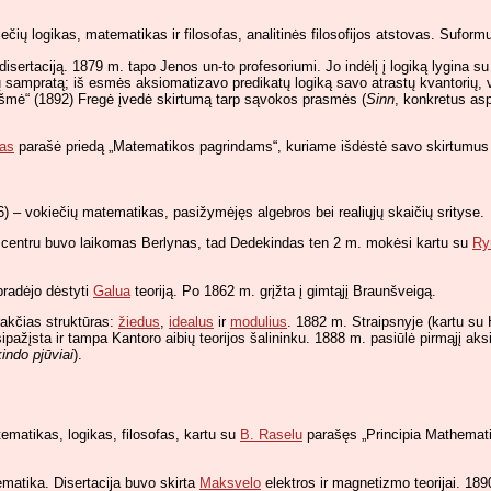
ečių logikas, matematikas ir filosofas, analitinės filosofijos atstovas. Suform
ertaciją. 1879 m. tapo Jenos un-to profesoriumi. Jo indėlį į logiką lygina s
ųjų sampratą; iš esmės aksiomatizavo predikatų logiką savo atrastų kvantorių, v
ikšmė“ (1892) Fregė įvedė skirtumą tarp sąvokos prasmės (
Sinn
, konkretus asp
las
parašė priedą „Matematikos pagrindams“, kuriame išdėstė savo skirtumus nu
) – vokiečių matematikas, pasižymėjęs algebros bei realiųjų skaičių srityse.
iu centru buvo laikomas Berlynas, tad Dedekindas ten 2 m. mokėsi kartu su
Ry
pradėjo dėstyti
Galua
teoriją. Po 1862 m. grįžta į gimtąjį Braunšveigą.
trakčias struktūras:
žiedus
,
idealus
ir
modulius
. 1882 m. Straipsnyje (kartu su 
ažįsta ir tampa Kantoro aibių teorijos šalininku. 1888 m. pasiūlė pirmąjį aks
indo pjūviai
).
tematikas, logikas, filosofas, kartu su
B. Raselu
parašęs „Principia Mathematic
ematika. Disertacija buvo skirta
Maksvelo
elektros ir magnetizmo teorijai. 18