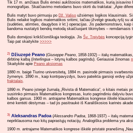
Tik 17 m. amžiaus Bulis ėmėsi aukštosios matematikos, kurią įsisavino lėt
monografijas. Skaičiavimo metodams buvo skirti du traktatai: „Apie diferenc
Bulis matyt buvo pirmuoju po
Dž. Valiso
užsiėmęs logikos klausimais. Sim
Bulis nelaikė logikos matematikos sritimi, tačiau įžvelgė graudų ryšį su 
(sudėties, atimties, daugybos ir kt.) operacijas. Jis pademonstravo, kaip i
bandoma nustatyti bendrą metodą skaičiuojant tikimybes – remdamasis tuo
Bulis domėjosi krikščioniškąja teologija. Jis
Šv. Trejybės
koncepciją lygin
Taip pat skaitykite
>>>>>
2)
Džiuzepė Peano
(
Giuseppe Peano
, 1858-1932) – italų matematikas,
dirbtinę kalbą (
Interlingua
– lotynų kalbos pagrindu). Geriausiai žinomas
n
Skaitykite apie
Peano aksiomas
1880 m. baigė Tiurino universitetą, 1884 m. pasirodė pirmasis svarbesnis 
žymenys. 1890 m., kaip kontrpavyzdys, buvo pateikta garsioji erdvę užpil
fraktalais
.
1890 m. Peano įsteigė žurnalą „Rivista di Matematica“, o kitais metais p
susirinko pirmasis Matematikos kongresas, kurio pagrindiniu dalyviu buvo 
kalbos garsus. 1900 m. antrajame Matematikos kongrese iškėlė klausimą 
ėmė kentėti dėstymas – tad jis pasitraukė iš Karališkosios karinės akademij
3)
Aleksandras Padoa
(
Alessandro Padoa
, 1868-1937) – italų matema
nepriklausoma nuo kitų paprastųjų notacijų. Analogiška problema yra aksi
1900 m. antrajame Matematikos kongrese iškėlė pristatė pranešimą „Naujoj