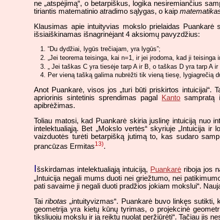
ne „atspėjimą“, o betarpiškus, logika nesiremiančius sam
tiriantis matematinio atradimo sąlygas, o kaip
matematika
Klausimas apie intuityvias mokslo prielaidas Puankarė
išsiaiškinamas išnagrinėjant 4 aksiomų pavyzdžius:
“Du dydžiai, lygūs trečiajam, yra lygūs”;
„Jei teorema teisinga, kai n=1, ir jei įrodoma, kad ji teisinga 
„ Jei taškas C yra tiesėje tarp A ir B, o taškas D yra tarp A ir
Per vieną tašką galima nubrėžti tik vieną tiesę, lygiagrečią du
Anot Puankarė, visos jos „turi būti priskirtos intuicijai“. 
apriorinis sintetinis sprendimas pagal
Kanto
sampratą ir
apibrėžimas.
Toliau matosi, kad Puankarė skiria juslinę intuiciją nuo i
intelektualiąją. Bet „Mokslo vertės“ skyriuje „Intuicija ir l
vaizduotės turėti betarpišką jutimą to, kas sudaro sampro
13)
prancūzas Ermitas
.
I
šskirdamas intelektualiąją intuiciją,
Puankarė
riboja jos n
„Intuicija negali mums duoti nei griežtumo, nei patikimumo
pati savaime ji negali duoti pradžios jokiam mokslui“. Nauja k
Tai
ribotas
„intuityvizmas“. Puankarė buvo linkęs sutikti
geometrija yra kietų kūnų tyrimas, o projekcinė geometrij
tiksliuoju mokslu ir ją reiktų nuolat peržiūrėti“. Tačiau jis n