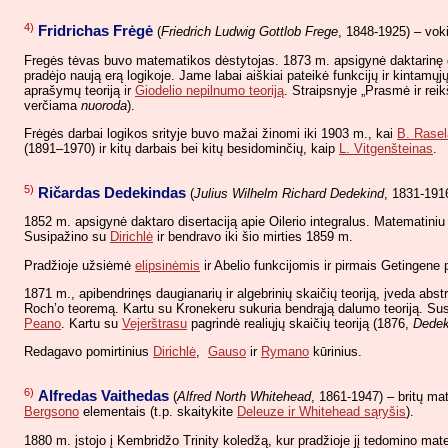
4)
Fridrichas Frėgė
(
Friedrich Ludwig Gottlob Frege
, 1848-1925) – voki
Fregės tėvas buvo matematikos dėstytojas. 1873 m. apsigynė daktarinę dis
pradėjo naują erą logikoje. Jame labai aiškiai pateikė funkcijų ir kintam
aprašymų teoriją ir
Giodelio nepilnumo teoriją
. Straipsnyje „Prasmė ir re
verčiama
nuoroda
).
Frėgės darbai logikos srityje buvo mažai žinomi iki 1903 m., kai
B. Rase
(1891–1970) ir kitų darbais bei kitų besidominčių, kaip
L. Vitgenšteinas
.
5)
Ričardas Dedekindas
(
Julius Wilhelm Richard Dedekind
, 1831-1916
1852 m. apsigynė daktaro disertaciją apie Oilerio integralus. Matematin
Susipažino su
Dirichlė
ir bendravo iki šio mirties 1859 m.
Pradžioje užsiėmė
elipsinėmis
ir Abelio funkcijomis ir pirmais Getingene 
1871 m., apibendrinęs daugianarių ir algebrinių skaičių teoriją, įveda abs
Roch’o teoremą. Kartu su Kronekeru sukuria bendrąją dalumo teoriją. Susip
Peano
. Kartu su
Vejerštrasu
pagrindė realiųjų skaičių teoriją (1876,
Dedek
Redagavo pomirtinius
Dirichlė
,
Gauso
ir
Rymano
kūrinius.
6)
Alfredas Vaithedas
(
Alfred North Whitehead
, 1861-1947) – britų ma
Bergsono
elementais (t.p. skaitykite
Deleuze ir Whitehead sąryšis
).
1880 m. įstojo į Kembridžo Trinity koledžą, kur pradžioje jį tedomino mat