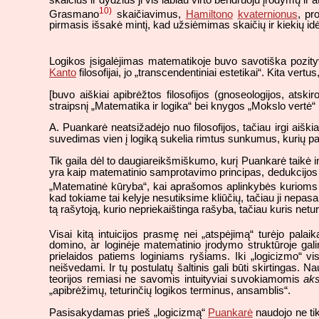
10)
Grasmano
skaičiavimus,
Hamiltono
kvaternionus
, pr
pirmasis išsakė mintį, kad užsiėmimas skaičių ir kiekių i
Logikos įsigalėjimas matematikoje buvo savotiška pozityv
Kanto
filosofijai, jo „transcendentiniai estetikai“. Kita vertus
[buvo aiškiai apibrėžtos filosofijos (gnoseologijos, atsk
straipsnį „Matematika ir logika“ bei knygos „Mokslo vertė“ (
A. Puankarė neatsižadėjo nuo filosofijos, tačiau irgi aiški
suvedimas vien į logiką sukelia rimtus sunkumus, kurių pag
Tik gaila dėl to daugiareikšmiškumo, kurį Puankarė taikė in
yra kaip matematinio samprotavimo principas, dedukcijos p
„Matematinė kūryba“, kai aprašomos aplinkybės kurioms 
kad tokiame tai kelyje nesutiksime kliūčių, tačiau ji nepasa
tą rašytoją, kurio nepriekaištinga rašyba, tačiau kuris netur
Visai kitą intuicijos prasmę nei „atspėjimą“ turėjo pala
domino, ar loginėje matematinio įrodymo struktūroje gali
prielaidos patiems loginiams ryšiams. Iki „logicizmo“ v
neišvedami. Ir tų postulatų šaltinis gali būti skirtingas.
teorijos remiasi ne savomis intuityviai suvokiamomis
ak
„apibrėžimų, teturinčių logikos terminus, ansamblis“.
Pasisakydamas prieš „logicizmą“
Puankarė
naudojo ne tik