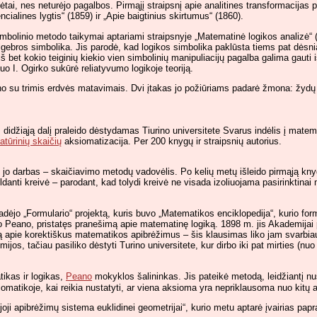
ai, nes neturėjo pagalbos. Pirmąjį straipsnį apie analitines transformacijas 
ialines lygtis“ (1859) ir „Apie baigtinius skirtumus“ (1860).
bolinio metodo taikymai aptariami straipsnyje „Matematinė logikos analizė“ (1
algebros simbolika. Jis parodė, kad logikos simbolika paklūsta tiems pat dėsni
š bet kokio teiginių kiekio vien simbolinių manipuliacijų pagalba galima gauti 
 I. Ogirko sukūrė reliatyvumo logikoje teoriją.
o su trimis erdvės matavimais. Dvi įtakas jo požiūriams padarė žmona: žydų tr
 didžiąją dalį praleido dėstydamas Tiurino universitete Svarus indėlis į matema
atūrinių skaičių
aksiomatizacija. Per 200 knygų ir straipsnių autorius.
jo darbas – skaičiavimo metodų vadovėlis. Po kelių metų išleido pirmąją knygą,
danti kreivė – parodant, kad tolydi kreivė ne visada izoliuojama pasirinktina
radėjo „Formulario“ projektą, kuris buvo „Matematikos enciklopedija“, kurio 
Peano, pristatęs pranešimą apie matematinę logiką. 1898 m. jis Akademijai pat
apie korektiškus matematikos apibrėžimus – šis klausimas liko jam svarbiaus
os, tačiau pasiliko dėstyti Turino universitete, kur dirbo iki pat mirties (nuo 
tikas ir logikas,
Peano
mokyklos šalininkas. Jis pateikė metodą, leidžiantį nusta
omatikoje, kai reikia nustatyti, ar viena aksioma yra nepriklausoma nuo kitų
i apibrėžimų sistema euklidinei geometrijai“, kurio metu aptarė įvairias papra