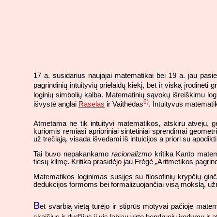
17 a. susidarius naujajai matematikai bei 19 a. jau pasi
pagrindinių intuityvių prielaidų kiekį, bet ir viską įrodinėti g
loginių simbolių kalba. Matematinių sąvokų išreiškimu l
6)
išvystė anglai
Raselas
ir Vaithedas
. Intuityvūs matemati
Atmetama ne tik intuityvi matematikos, atskiru atveju, 
kuriomis remiasi aprioriniai sintetiniai sprendimai geometri
už trečiąją, visada išvedami iš intuicijos a priori su apodik
Tai buvo nepakankamo
racionalizmo
kritika Kanto matem
tiesų kilmę. Kritika prasidėjo jau Frėgė „Aritmetikos pagri
Matematikos loginimas susijęs su filosofinių krypčių gin
dedukcijos formoms bei formalizuojančiai visą mokslą, už
B
et svarbią vietą turėjo ir stiprūs motyvai pačioje ma
skaičius ir dydžius ji vis labiau virto bendruoju įrodymų i