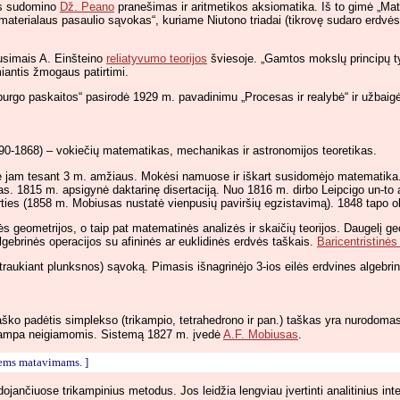
uos sudomino
Dž. Peano
pranešimas ir aritmetikos aksiomatika. Iš to gimė „Mat
terialaus pasaulio sąvokas“, kuriame Niutono triadai (tikrovę sudaro erdvės t
ausimais A. Einšteino
reliatyvumo teorijos
šviesoje. „Gamtos mokslų principų tyr
miantis žmogaus patirtimi.
urgo paskaitos“ pasirodė 1929 m. pavadinimu „Procesas ir realybė“ ir užbaigė d
90-1868) – vokiečių matematikas, mechanikas ir astronomijos teoretikas.
 jam tesant 3 m. amžiaus. Mokėsi namuose ir iškart susidomėjo matematika. 
as. 1815 m. apsigynė daktarinę disertaciją. Nuo 1816 m. dirbo Leipcigo un-to 
mirties (1858 m. Mobiusas nustatė vienpusių paviršių egzistavimą). 1848 tapo o
 geometrijos, o taip pat matematinės analizės ir skaičių teorijos. Daugelį geom
algebrinės operacijos su afininės ar euklidinės erdvės taškais.
Baricentristinės
itraukiant plunksnos) sąvoką. Pimasis išnagrinėjo 3-ios eilės erdvines algebr
taško padėtis simplekso (trikampio, tetrahedrono ir pan.) taškas yra nurodomas
ės tampa neigiamomis. Sistemą 1827 m. įvedė
A.F. Mobiusas
.
iems matavimams. ]
jančiuose trikampinius metodus. Jos leidžia lengviau įvertinti analitinius int