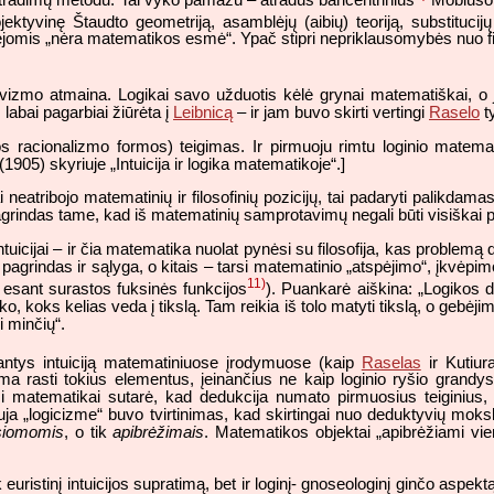
ojektyvinę Štaudto geometriją, asamblėjų (aibių) teoriją, substitucijų 
dėjomis „nėra matematikos esmė“. Ypač stipri nepriklausomybės nuo fi
izmo atmaina. Logikai savo užduotis kėlė grynai matematiškai, o jų
, labai pagarbiai žiūrėta į
Leibnicą
– ir jam buvo skirti vertingi
Raselo
ty
iros racionalizmo formos) teigimas. Ir pirmuoju rimtu loginio matem
1905) skyriuje „Intuicija ir logika matematikoje“.]
ai neatribojo matematinių ir filosofinių pozicijų, tai padaryti palik
rindas tame, kad iš matematinių samprotavimų negali būti visiškai paš
tuicijai – ir čia matematika nuolat pynėsi su filosofija, kas problemą 
agrindas ir sąlyga, o kitais – tarsi matematinio „atspėjimo“, įkvėpim
11)
esant surastos fuksinės funkcijos
). Puankarė aiškina: „Logikos dė
ko, koks kelias veda į tikslą. Tam reikia iš tolo matyti tikslą, o gebėji
i minčių“.
ikantys intuiciją matematiniuose įrodymuose (kaip
Raselas
ir Kutiur
ma rasti tokius elementus, įeinančius ne kaip loginio ryšio grandys,
isi matematikai sutarė, kad dedukcija numato pirmuosius teiginius,
 Nauja „logicizme“ buvo tvirtinimas, kad skirtingai nuo deduktyvių mo
siomomis
, o tik
apibrėžimais
. Matematikos objektai „apibrėžiami vie
 euristinį intuicijos supratimą, bet ir loginį- gnoseologinį ginčo aspe