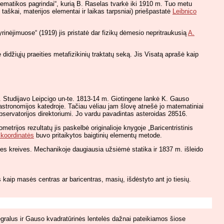
ematikos pagrindai“, kurią B. Raselas tvarkė iki 1910 m. Tuo metu
aškai, materijos elementai ir laikas tarpsniai) priešpastatė
Leibnico
inėjimuose“ (1919) jis pristatė dar fizikų dėmesio nepritraukusią
A.
idžiųjų praeities metafizikinių traktatų seką. Jis Visatą aprašė kaip
Studijavo Leipcigo un-te. 1813-14 m. Giotingene lankė K. Gauso
astronomijos katedroje. Tačiau vėliau jam šlovę atnešė jo matematiniai
bservatorijos direktoriumi. Jo vardu pavadintas asteroidas 28516.
etrijos rezultatų jis paskelbė originalioje knygoje „Baricentristinis
 koordinatės
buvo pritaikytos baigtinių elementų metode.
ines kreives. Mechanikoje daugiausia užsiėmė statika ir 1837 m. išleido
 kaip masės centras ar baricentras, masių, išdėstyto ant jo tiesių.
egralus ir Gauso kvadratūrinės lentelės dažnai pateikiamos šiose