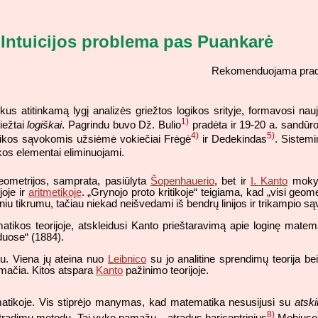
Intuicijos problema pas Puankarė
Rekomenduojama prad
ekus atitinkamą lygį analizės griežtos logikos srityje, formavosi n
1)
riežtai
logiškai
. Pagrindu buvo Dž. Bulio
pradėta ir 19-20 a. sandūro
4)
5)
ogikos sąvokomis užsiėmė vokiečiai Frėgė
ir Dedekindas
. Sistemi
kos elementai eliminuojami.
geometrijos, samprata, pasiūlyta
Šopenhauerio
, bet ir
I. Kanto
mokyma
joje ir
aritmetikoje
. „Grynojo proto kritikoje“ teigiama, kad „visi geome
tiniu tikrumu, tačiau niekad neišvedami iš bendrų linijos ir trikampio są
atikos teorijoje, atskleidusi Kanto prieštaravimą apie loginę mate
nduose“ (1884).
ču. Viena jų ateina nuo
Leibnico
su jo analitine sprendimų teorija be
mačia. Kitos atspara
Kanto
pažinimo teorijoje.
tematikoje. Vis stiprėjo manymas, kad matematika nesusijusi su
atsk
8)
r atradimų metodu. Tai vyko pamažu – atradus baricentrinius
Mobiuso