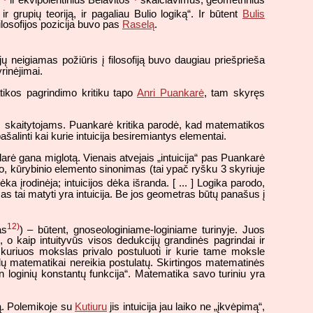
ir grupių teoriją, ir pagaliau Bulio logiką“. Ir būtent
Bulis
losofijos pozicija buvo pas
Raselą
.
 neigiamas požiūris į filosofiją buvo daugiau priešprieša
rinėjimai.
atikos pagrindimo kritiku tapo
Anri Puankarė
, tam skyręs
damas skaitytojams. Puankarė kritika parodė, kad matematikos
alinti kai kurie intuicija besiremiantys elementai.
darė gana miglotą. Vienais atvejais „intuicija“ pas Puankarė
o, kūrybinio elemento sinonimas (tai ypač ryšku 3 skyriuje
ka įrodinėja; intuicijos dėka išranda. [ ... ] Logika parodo,
mas tai matyti yra intuicija. Be jos geometras būtų panašus į
12)
as
) – būtent, gnoseologiniame-loginiame turinyje. Juos
 o kaip intuityvūs visos dedukcijų grandinės pagrindai ir
 kuriuos mokslas privalo postuluoti ir kurie tame moksle
kslų matematikai nereikia postulatų. Skirtingos matematinės
n loginių konstantų funkcija“. Matematika savo turiniu yra
ktą. Polemikoje su
Kutiuru
jis intuicija jau laiko ne „įkvėpimą“,