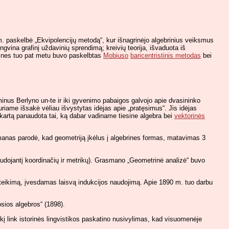
. paskelbė „Ekvipolencijų metodą“, kur išnagrinėjo algebrinius veiksmus
vina grafinį uždavinių sprendimą; kreivių teorija, išvaduota iš
s, nes tuo pat metu buvo paskelbtas
Mobiuso
baricentristinis metodas
bei
aminus Berlyno un-te ir iki gyvenimo pabaigos galvojo apie dvasininko
uriame išsakė vėliau išvystytas idėjas apie „pratęsimus“. Jis idėjas
kartą panaudota tai, ką dabar vadiname tiesine algebra bei
vektorinės
smanas parodė, kad geometriją įkėlus į algebrines formas, matavimas 3
udojantį koordinačių ir metrikų). Grasmano „Geometrinė analizė“ buvo
teikimą, įvesdamas laisvą indukcijos naudojimą. Apie 1890 m. tuo darbu
sios algebros“ (1898).
ūkį link istorinės lingvistikos paskatino nusivylimas, kad visuomenėje