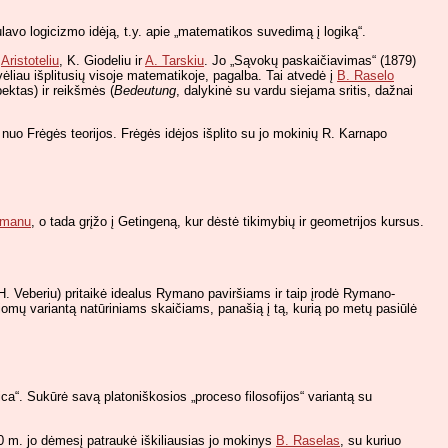
ulavo logicizmo idėją, t.y. apie „matematikos suvedimą į logiką“.
u
Aristoteliu
, K. Giodeliu ir
A. Tarskiu
. Jo „Sąvokų paskaičiavimas“ (1879)
ėliau išplitusių visoje matematikoje, pagalba. Tai atvedė į
B. Raselo
ektas) ir reikšmės (
Bedeutung
, dalykinė su vardu siejama sritis, dažnai
o Frėgės teorijos. Frėgės idėjos išplito su jo mokinių R. Karnapo
manu
, o tada grįžo į Getingeną, kur dėstė tikimybių ir geometrijos kursus.
H. Veberiu) pritaikė idealus Rymano paviršiams ir taip įrodė Rymano-
iomų variantą natūriniams skaičiams, panašią į tą, kurią po metų pasiūlė
a“. Sukūrė savą platoniškosios „proceso filosofijos“ variantą su
90 m. jo dėmesį patraukė iškiliausias jo mokinys
B. Raselas
, su kuriuo