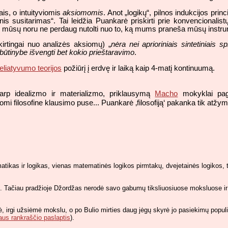
ais, o intuityviomis
aksiomomis
. Anot „logikų“, pilnos indukcijos princ
nis susitarimas“. Tai leidžia Puankarė priskirti prie konvencionalist
mūsų noru ne perdaug nutolti nuo to, ką mums praneša mūsų instrum
rtingai nuo analizės aksiomų) „
nėra nei aprioriniais sintetiniais 
k būtinybe išvengti bet kokio prieštaravimo
.
reliatyvumo teorijos
požiūrį į erdvę ir laiką kaip 4-matį kontinuumą.
rp idealizmo ir materializmo, priklausymą
Macho
mokyklai paga
mi filosofine klausimo puse... Puankarė ‚filosofiją‘ pakanka tik atžymėti 
atikas ir logikas, vienas matematinės logikos pirmtakų, dvejetainės logikos, ta
 Tačiau pradžioje Džordžas nerodė savo gabumų tiksliuosiuose moksluose ir pi
irgi užsiėmė mokslu, o po Bulio mirties daug jėgų skyrė jo pasiekimų populia
aus rankraščio paslaptis
).