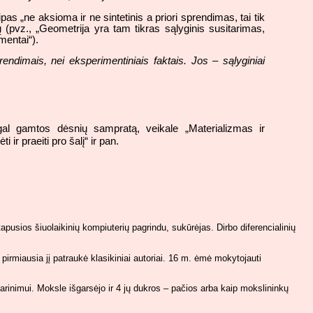
ipas „ne aksioma ir ne sintetinis a priori sprendimas, tai tik
ų (pvz., „Geometrija yra tam tikras sąlyginis susitarimas,
entai“).
sprendimais, nei eksperimentiniais faktais. Jos – sąlyginiai
l gamtos dėsnių sampratą, veikale „Materializmas ir
ir praeiti pro šalį“ ir pan.
pusios šiuolaikinių kompiuterių pagrindu, sukūrėjas. Dirbo diferencialinių
rmiausia jį patraukė klasikiniai autoriai. 16 m. ėmė mokytojauti
rinimui. Moksle išgarsėjo ir 4 jų dukros – pačios arba kaip mokslininkų