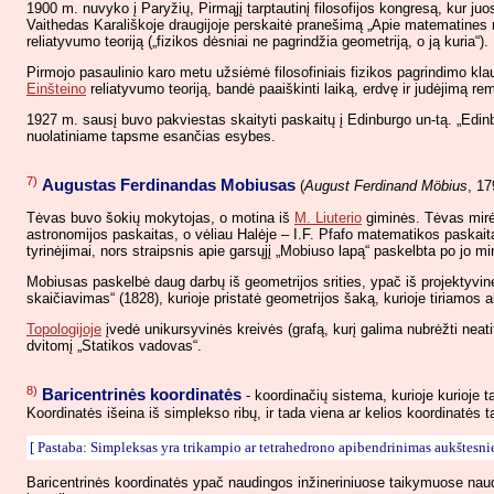
1900 m. nuvyko į Paryžių, Pirmąjį tarptautinį filosofijos kongresą, kur j
Vaithedas Karališkoje draugijoje perskaitė pranešimą „Apie matematines ma
reliatyvumo teoriją („fizikos dėsniai ne pagrindžia geometriją, o ją kuria“).
Pirmojo pasaulinio karo metu užsiėmė filosofiniais fizikos pagrindimo kl
Einšteino
reliatyvumo teoriją, bandė paaiškinti laiką, erdvę ir judėjimą re
1927 m. sausį buvo pakviestas skaityti paskaitų į Edinburgo un-tą. „Edinb
nuolatiniame tapsme esančias esybes.
7)
Augustas Ferdinandas Mobiusas
(
August Ferdinand Möbius
, 17
Tėvas buvo šokių mokytojas, o motina iš
M. Liuterio
giminės. Tėvas mirė
astronomijos paskaitas, o vėliau Halėje – I.F. Pfafo matematikos paskait
tyrinėjimai, nors straipsnis apie garsųjį „Mobiuso lapą“ paskelbta po jo 
Mobiusas paskelbė daug darbų iš geometrijos srities, ypač iš projektyvinės
skaičiavimas“ (1828), kurioje pristatė geometrijos šaką, kurioje tiriamos 
Topologijoje
įvedė unikursyvinės kreivės (grafą, kurį galima nubrėžti neat
dvitomį „Statikos vadovas“.
8)
Baricentrinės koordinatės
- koordinačių sistema, kurioje kurioje 
Koordinatės išeina iš simplekso ribų, ir tada viena ar kelios koordinat
[ Pastaba: Simpleksas yra trikampio ar tetrahedrono apibendrinimas aukštesn
Baricentrinės koordinatės ypač naudingos inžineriniuose taikymuose naudo