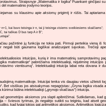
protavimus. Straipsnyje „Matematika ir logika“ Puankarė ginčijasi s
s
dėl matematinio įrodymo teorijos.
 siejamas su klausimu apie
aksiomų
prigimtį ir rūšis. Tai aptaria
ir n+1, kai buvo teisinga ir n, tai ji teisinga visiems sveikiesiems skaičiams“;
 C, tai taškas D bus tarp A ir B“;
otajai“.
Tačiau pažintinė jų funkcija ne tokia pati. Pirmoji perteikia vieną iš fo
 negali būti gaunama logiškai analizuojant sąvokas. Trečioji apeli
ntelektualiosios intuicijos, kurią ir ima matematinių samprotavimų pa
ogika matematikoje“ pabrėžiama intelektualioji, nejutiminę intuicijos pri
tavimo vientisumą“. Intelektualioji intuicija labai reta dovana ir 
audojimą matematikoje. Intuicijai tenka vis daugiau vietos užleisti 
“. Bet visiškas jos atsisakymas nepagrįstas: „Gryna logika visada atve
ūrimui būtina intelektualioji („grynojo skaičiaus“) intuicija.
, kad geometrijos aksiomos yra slapti apibrėžimai. Sutikdamas, kad 
a – šviesos tyrimas, jis negalėjo sutikti su teiginiu, kad atseit g
esutiko, kad lygiai tokios pat
aritmetikos
aksiomos. Aritmetikos logiciza