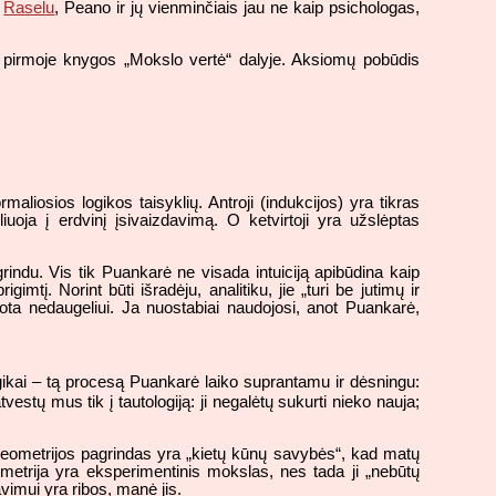
u
Raselu
, Peano ir jų vienminčiais jau ne kaip psichologas,
ma pirmoje knygos „Mokslo vertė“ dalyje. Aksiomų pobūdis
rmaliosios logikos taisyklių. Antroji (indukcijos) yra tikras
uoja į erdvinį įsivaizdavimą. O ketvirtoji yra užslėptas
grindu. Vis tik Puankarė ne visada intuiciją apibūdina kaip
gimtį. Norint būti išradėju, analitiku, jie „turi be jutimų ir
duota nedaugeliui. Ja nuostabiai naudojosi, anot Puankarė,
logikai – tą procesą Puankarė laiko suprantamu ir dėsningu:
stų mus tik į tautologiją: ji negalėtų sukurti nieko nauja;
geometrijos pagrindas yra „kietų kūnų savybės“, kad matų
eometrija yra eksperimentinis mokslas, nes tada ji „nebūtų
vimui yra ribos, manė jis.