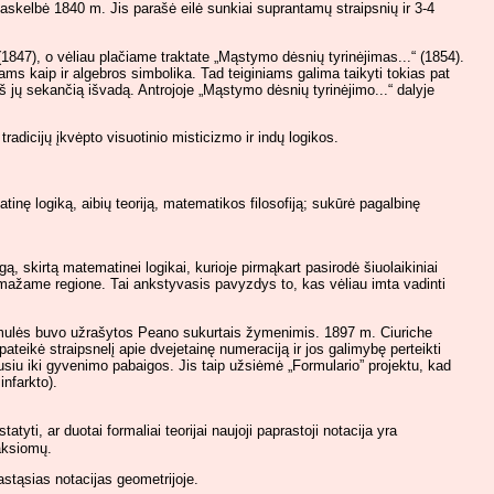
paskelbė 1840 m. Jis parašė eilė sunkiai suprantamų straipsnių ir 3-4
847), o vėliau plačiame traktate „Mąstymo dėsnių tyrinėjimas...“ (1854).
ams kaip ir algebros simbolika. Tad teiginiams galima taikyti tokias pat
iš jų sekančią išvadą. Antrojoje „Mąstymo dėsnių tyrinėjimo...“ dalyje
adicijų įkvėpto visuotinio misticizmo ir indų logikos.
tinę logiką, aibių teoriją, matematikos filosofiją; sukūrė pagalbinę
 skirtą matematinei logikai, kurioje pirmąkart pasirodė šiuolaikiniai
i mažame regione. Tai ankstyvasis pavyzdys to, kas vėliau imta vadinti
formulės buvo užrašytos Peano sukurtais žymenimis. 1897 m. Ciuriche
eikė straipsnelį apie dvejetainę numeraciją ir jos galimybę perteikti
iu iki gyvenimo pabaigos. Jis taip užsiėmė „Formulario” projektu, kad
infarkto).
tyti, ar duotai formaliai teorijai naujoji paprastoji notacija yra
 aksiomų.
stąsias notacijas geometrijoje.