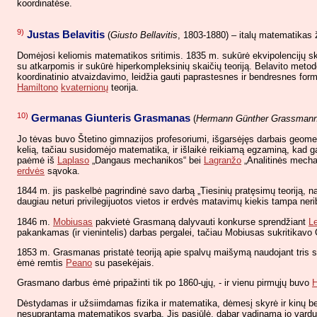
koordinatėse.
9)
Justas Belavitis
(
Giusto Bellavitis
, 1803-1880) – italų matematikas ž
Domėjosi keliomis matematikos sritimis. 1835 m. sukūrė ekvipolencijų sk
su atkarpomis ir sukūrė hiperkompleksinių skaičių teoriją. Belavito metod
koordinatinio atvaizdavimo, leidžia gauti paprastesnes ir bendresnes fo
Hamiltono
kvaternionų
teorija.
10)
Germanas Giunteris Grasmanas
(
Hermann Günther Grassman
Jo tėvas buvo Štetino gimnazijos profesoriumi, išgarsėjęs darbais geometr
kelią, tačiau susidomėjo matematika, ir išlaikė reikiamą egzaminą, kad gal
paėmė iš
Laplaso
„Dangaus mechanikos“ bei
Lagranžo
„Analitinės mecha
erdvės
sąvoka.
1844 m. jis paskelbė pagrindinė savo darbą „Tiesinių pratęsimų teoriją, 
daugiau neturi privilegijuotos vietos ir erdvės matavimų kiekis tampa neri
1846 m.
Mobiusas
pakvietė Grasmaną dalyvauti konkurse sprendžiant
Le
pakankamas (ir vienintelis) darbas pergalei, tačiau Mobiusas sukritik
1853 m. Grasmanas pristatė teoriją apie spalvų maišymą naudojant tris s
ėmė remtis
Peano
su pasekėjais.
Grasmano darbus ėmė pripažinti tik po 1860-ųjų, - ir vienu pirmųjų buvo
H
Dėstydamas ir užsiimdamas fizika ir matematika, dėmesį skyrė ir kinų bei s
nesuprantama matematikos svarba. Jis pasiūlė, dabar vadinamą jo vardu