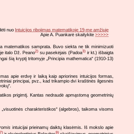
ėti nuo
Intuicijos ribojimas matematikoje 19-me amžiuje
Apie A. Puankarė skaitykite
>>>>>
auja matematikos samprata. Buvo siekta ne tik minimizuoti
2)
3)
je italo Dž. Peano
su pasekėjais (Padoa
ir kt.) išbaigta
ngai šią kryptį tritomyje „Principia mathematica“ (1910-13)
s apie erdvę ir laiką kaip apriorines intuicijos formas,
triniai principai, pvz., kad trikampio dvi kraštinės ilgesnės
vokų“.
matikos prigimtį. Kantas nedraudė
apmąstomą
geometrinių
i „visuotinės charakteristikos“ (algebros), taikoma visoms
iromis
intuicijai prieinamų daiktų klasėmis. Iš mokslo apie
7)
9)
ir ekvipolentinius Belavitos
skaičiavimus, geometrinius