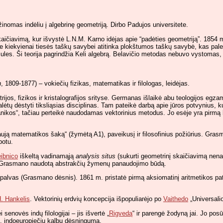
inomas indėliu į algebrinę geometriją. Dirbo Padujos universitete.
aičiavimą, kur išvystė L.N.M. Karno idėjas apie “padėties geometriją”. 1854 m
e kiekvienai tiesės taškų savybei atitinka plokštumos taškų savybė, kas paleng
rmules. Ši teorija pagrindžia Keli algebrą. Belavičio metodas nebuvo vystoma
n
, 1809-1877) – vokiečių fizikas, matematikas ir filologas, leidėjas.
ijos, fizikos ir kristalografijos srityse. Germanas išlaikė abu teologijos egz
ėtų dėstyti tiksliąsias disciplinas. Tam pateikė darbą apie jūros potvynius, k
nikos“, tačiau perteikė naudodamas vektorinius metodus. Jo esėje yra pirmą 
naują matematikos šaką“ (žymėtą A1), paveikusį ir filosofinius požiūrius. Gra
botu.
ibnico
iškeltą vadinamąją
analysis situs
(sukurti geometrinį skaičiavimą nena
avo Grasmano naudotą abstrakčių žymenų panaudojimo būdą.
palvas (Grasmano dėsnis). 1861 m. pristatė pirmą aksiomatinį aritmetikos pa
. Hankelis
. Vektorinių erdvių koncepcija išpopuliarėjo po
Vaithedo
„Universalio
enovės indų filologijai – jis išvertė „
Rigvedą
“ ir parengė žodyną jai. Jo pos
, indoeuropiečių kalbų dėsningumą.