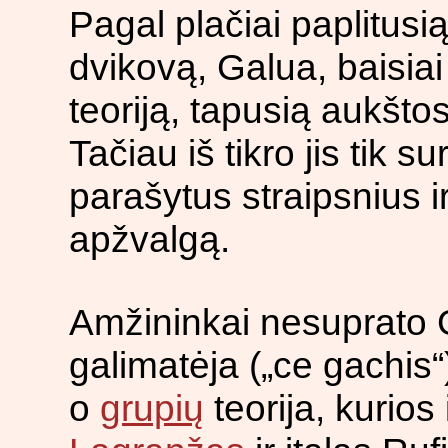
Pagal plačiai paplitusi
dvikovą, Galua, baisi
teoriją, tapusią aukšto
Tačiau iš tikro jis tik 
parašytus straipsnius i
apžvalgą.
Amžininkai nesuprato G
galimatėja („ce gachis“
o
grupių
teorija, kurio