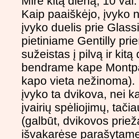
Mirė kitą dieną, 10 val. 
Kaip paaiškėjo, įvyko 
įvyko duelis prie Glass
pietiniame Gentilly pri
sužeistas į pilvą ir kit
bendrame kape Montparn
kapo vieta nežinoma). I
įvyko ta dvikova, nei k
įvairių spėliojimų, tači
(galbūt, dvikovos priež
išvakarėse parašytame