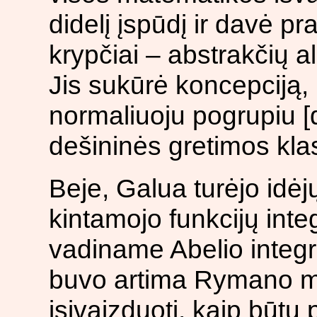
didelį įspūdį ir davė p
krypčiai – abstrakčių al
Jis sukūrė koncepciją,
normaliuoju pogrupiu [da
dešininės gretimos kl
Beje, Galua turėjo idėjų
kintamojo funkcijų inte
vadiname Abelio integra
buvo artima Rymano mą
įsivaizduoti, kaip būt