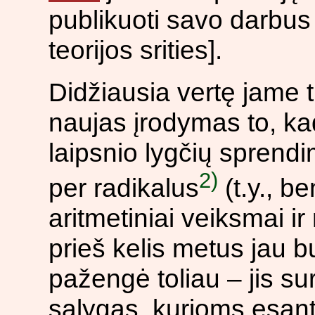
publikuoti savo darbus 
teorijos srities].
Didžiausia vertę jame t
naujas įrodymas to, ka
laipsnio lygčių sprendi
2)
per radikalus
(t.y., b
aritmetiniai veiksmai ir
prieš kelis metus jau b
pažengė toliau – jis s
sąlygas, kurioms esant 