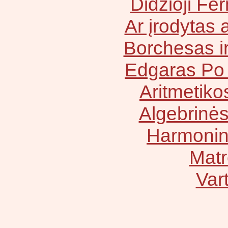
Didžioji Fe
Ar įrodytas 
Borchesas i
Edgaras Po 
Aritmetiko
Algebrinės
Harmoninė
Matr
Vart