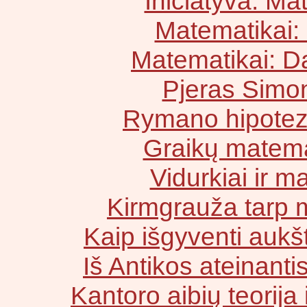
Iniciatyva: Ma
Matematikai:
Matematikai: Da
Pjeras Simo
Rymano hipotez
Graikų matemati
Vidurkiai ir ma
Kirmgrauža tarp m
Kaip išgyventi auk
Iš Antikos ateinanti
Kantoro aibių teorija 