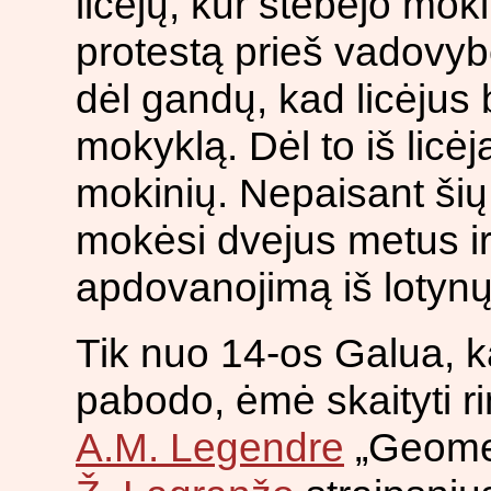
licėjų, kur stebėjo mok
protestą prieš vadovy
dėl gandų, kad licėjus 
mokyklą. Dėl to iš licė
mokinių. Nepaisant šių
mokėsi dvejus metus ir
apdovanojimą iš lotynų
Tik nuo 14-os Galua, ka
pabodo, ėmė skaityti r
A.M. Legendre
„Geomet