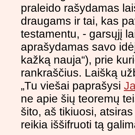
praleido rašydamas la
draugams ir tai, kas p
testamentu, - garsųjį l
aprašydamas savo idėj
kažką nauja“), prie kuri
rankraščius. Laišką užb
„Tu viešai paprašysi
Ja
ne apie šių teoremų te
šito, aš tikiuosi, atsir
reikia iššifruoti tą galim