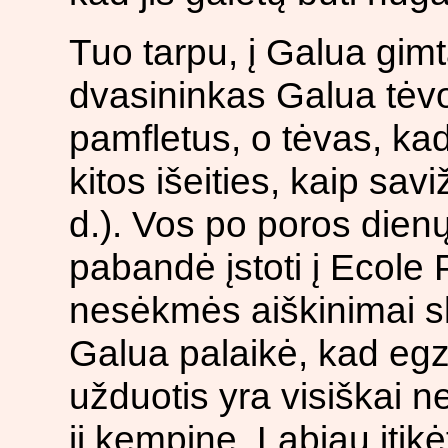
Tuo tarpu, į Galua gimt
dvasininkas Galua tėvo
pamfletus, o tėvas, ka
kitos išeities, kaip sa
d.). Vos po poros dien
pabandė įstoti į Ecole 
nesėkmės aiškinimai sk
Galua palaikė, kad egz
užduotis yra visiškai ne
jį kempinę. Labiau įtik