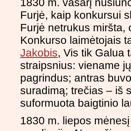
1830 m. vasarį nusiunč
Furjė, kaip konkursui s
Furjė netrukus miršta,
Konkurso laimėtojais 
Jakobis
, Vis tik Galua 
straipsnius: viename jų
pagrindus; antras buv
suradimą; trečias – iš 
suformuota baigtinio l
1830 m. liepos mėnesį 