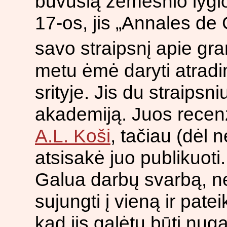
buvusią žemesnio lygio
17-os, jis „Annales d
savo straipsnį apie gr
metu ėmė daryti atradi
srityje. Jis du straipsn
akademiją. Juos rece
A.L. Koši
, tačiau (dėl 
atsisakė juo publikuoti.
Galua darbų svarbą, ne
sujungti į vieną ir pat
kad jis galėtų būti nuga