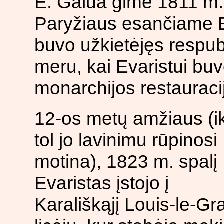
E. Galua gimė 1811 m. 
Paryžiaus esančiame B
buvo užkietėjęs respub
meru, kai Evaristui buvo
monarchijos restauraci
12-os metų amžiaus (ik
tol jo lavinimu rūpinosi
motina), 1823 m. spalį
Evaristas įstojo į
Karališkąjį Louis-le-Gr