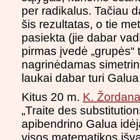
per radikalus. Tačiau 
šis rezultatas, o tie me
pasiekta (jie dabar vad
pirmas įvedė „grupės“ 
nagrinėdamas simetrine
laukai dabar turi Galu
Kitus 20 m.
K. Žordan
„Traite des substitutions
apibendrino Galua idėja
visos matematikos išv