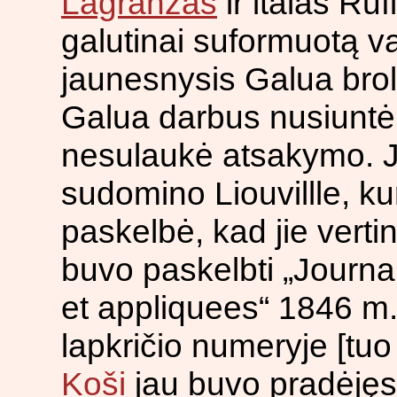
Lagranžas
ir italas Ruf
galutinai suformuotą va
jaunesnysis Galua brol
Galua darbus nusiunt
nesulaukė atsakymo. J
sudomino Liouvillle, kur
paskelbė, kad jie vertin
buvo paskelbti „Journ
et appliquees“ 1846 m
lapkričio numeryje [tu
Koši
jau buvo pradėjęs