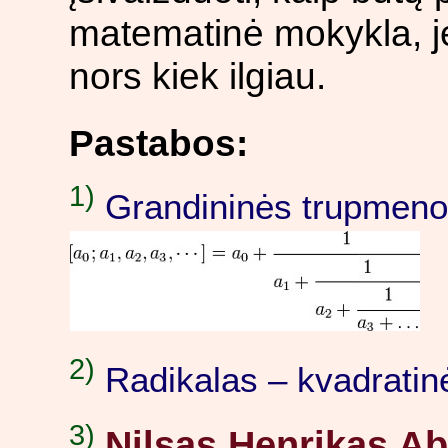
matematinė mokykla, j
nors kiek ilgiau.
Pastabos:
1)
Grandininės trupmenos
2)
Radikalas – kvadratinė
3)
Nilsas Henrikas Ab