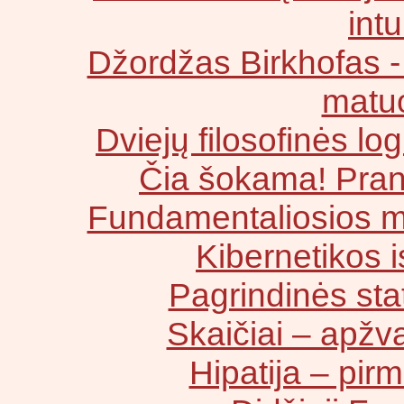
intu
Džordžas Birkhofas -
matuo
Dviejų filosofinės l
Čia šokama! Pranc
Fundamentaliosios m
Kibernetikos is
Pagrindinės sta
Skaičiai – apžv
Hipatija – pir