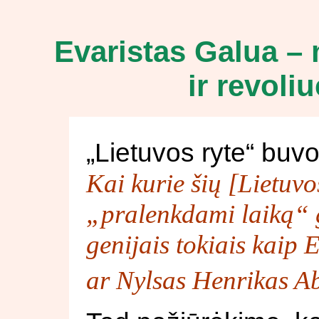
Evaristas Galua –
ir revoli
„Lietuvos ryte“ buvo
Kai kurie šių [Lietuvo
„pralenkdami laiką“ ga
genijais tokiais kaip
ar Nylsas Henrikas Ab