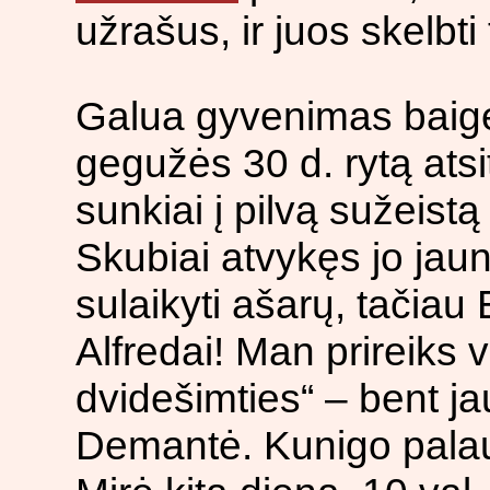
užrašus, ir juos skelbt
Galua gyvenimas baigės
gegužės 30 d. rytą atsit
sunkiai į pilvą sužeistą
Skubiai atvykęs jo jaun
sulaikyti ašarų, tačiau 
Alfredai! Man prireiks 
dvidešimties“ – bent jau
Demantė. Kunigo palau