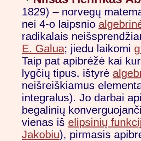
1829) – norvegų matemat
nei 4-o laipsnio
algebrin
radikalais neišsprendžia
E. Galua
; jiedu laikomi
g
Taip pat apibrėžė kai ku
lygčių tipus, ištyrė
algebr
neišreiškiamus elementa
integralus). Jo darbai ap
begalinių konverguojanči
vienas iš
elipsinių funkci
Jakobiu
), pirmasis apib