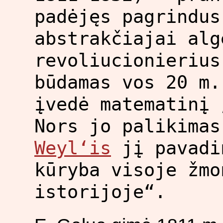
padėjęs pagrindus
abstrakčiajai alg
revoliucionierius
būdamas vos 20 m.
įvedė matematinį 
Nors jo palikima
Weyl‘is
jį pavadi
kūryba visoje žmo
istorijoje“.