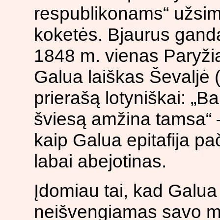
respublikonams“ užsim
koketės. Bjaurus gand
1848 m. vienas Paryžia
Galua laiškas Ševaljė (
prierašą lotyniškai: „B
šviesą amžina tamsa“ –
kaip Galua epitafija pa
labai abejotinas.
Įdomiau tai, kad Galua 
neišvengiamas savo mirt