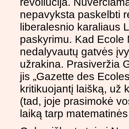
revoliucija. Nuverčiama
nepavyksta paskelbti re
liberalesnio karaliaus L
paskyrimu. Kad Ecole 
nedalyvautų gatvės įvy
užrakina. Prasiveržia G
jis „Gazette des Ecoles
kritikuojantį laišką, u
(tad, joje prasimokė vos
laiką tarp matematinės 