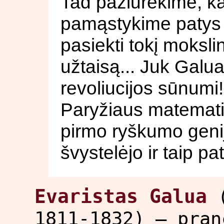
Tad pažiūrėkime, kas
pamąstykime patys sa
pasiekti tokį mokslini
užtaisą... Juk Galu
revoliucijos sūnumi!
Paryžiaus matematin
pirmo ryškumo genij
švystelėjo ir taip pat
Evaristas Galua
1811-1832) – pran