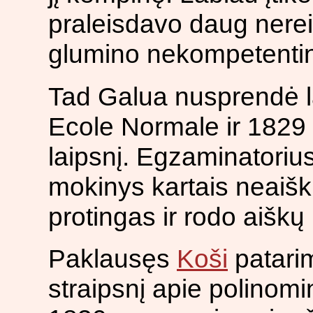
praleisdavo daug nereik
glumino nekompetentin
Tad Galua nusprendė l
Ecole Normale ir 1829
laipsnį. Egzaminatorius
mokinys kartais neaiškia
protingas ir rodo aiškų 
Paklausęs
Koši
patari
straipsnį apie polinomi