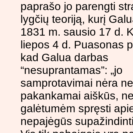
paprašo jo parengti str
lygčių teoriją, kurį Gal
1831 m. sausio 17 d. 
liepos 4 d. Puasonas p
kad Galua darbas
“nesuprantamas”: „jo
samprotavimai nėra ne
pakankamai aiškūs, ne
galėtumėm spręsti apie 
nepajėgūs supažindinti