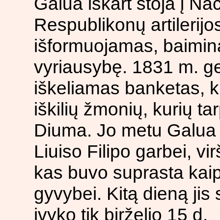
Galua iškart stoja į Na
Respublikonų artilerijos
išformuojamas, baiminan
vyriausybę. 1831 m. ge
iškeliamas banketas, 
iškilių žmonių, kurių t
Diuma. Jo metu Galua p
Liuiso Filipo garbei, v
kas buvo suprasta kaip
gyvybei. Kitą dieną ji
įvyko tik birželio 15 d.