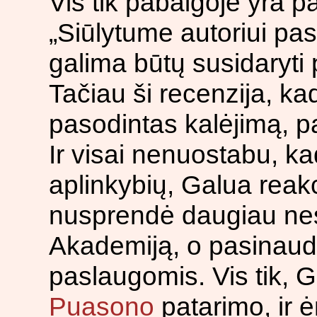
Vis tik pabaigoje yra p
„Siūlytume autoriui pas
galima būtų susidaryt
Tačiau ši recenzija, k
pasodintas kalėjimą, p
Ir visai nenuostabu, ka
aplinkybių, Galua reakci
nusprendė daugiau nesk
Akademiją, o pasinaud
paslaugomis. Vis tik,
Puasono
patarimo, ir ė