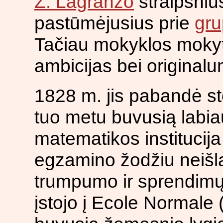
Ž. Lagranžo
straipsniu
pastūmėjusius prie
gru
Tačiau mokyklos mokytoj
ambicijas bei original
1828 m. jis pabandė st
tuo metu buvusią labiau
matematikos institucija
egzamino žodžiu neišl
trumpumo ir sprendimų
įstojo į Ecole Normale 