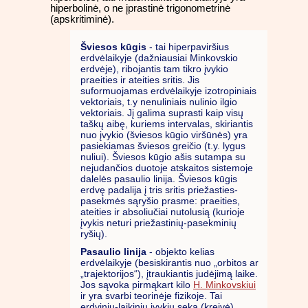
hiperbolinė, o ne įprastinė trigonometrinė
(apskritiminė).
Šviesos kūgis
- tai hiperpaviršius
erdvėlaikyje (dažniausiai Minkovskio
erdvėje), ribojantis tam tikro įvykio
praeities ir ateities sritis. Jis
suformuojamas erdvėlaikyje izotropiniais
vektoriais, t.y nenuliniais nulinio ilgio
vektoriais. Jį galima suprasti kaip visų
taškų aibę, kuriems intervalas, skiriantis
nuo įvykio (šviesos kūgio viršūnės) yra
pasiekiamas šviesos greičio (t.y. lygus
nuliui). Šviesos kūgio ašis sutampa su
nejudančios duotoje atskaitos sistemoje
dalelės pasaulio linija. Šviesos kūgis
erdvę padalija į tris sritis priežasties-
pasekmės sąryšio prasme: praeities,
ateities ir absoliučiai nutolusią (kurioje
įvykis neturi priežastinių-pasekminių
ryšių).
Pasaulio linija
- objekto kelias
erdvėlaikyje (besiskirantis nuo „orbitos ar
„trajektorijos“), įtraukiantis judėjimą laike.
Jos sąvoka pirmąkart kilo
H. Minkovskiui
ir yra svarbi teorinėje fizikoje. Tai
erdvinių-laikinių įvykių seka (kreivė)