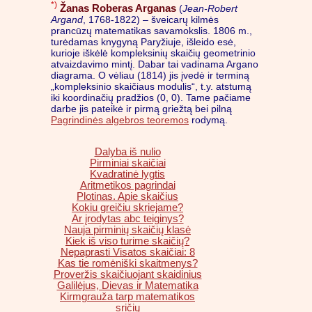
*)
Žanas Roberas Arganas
(
Jean-Robert
Argand
, 1768-1822) – šveicarų kilmės
prancūzų matematikas savamokslis. 1806 m.,
turėdamas knygyną Paryžiuje, išleido esė,
kurioje iškėlė kompleksinių skaičių geometrinio
atvaizdavimo mintį. Dabar tai vadinama Argano
diagrama. O vėliau (1814) jis įvedė ir terminą
„kompleksinio skaičiaus modulis“, t.y. atstumą
iki koordinačių pradžios (0, 0). Tame pačiame
darbe jis pateikė ir pirmą griežtą bei pilną
Pagrindinės algebros teoremos
rodymą.
Dalyba iš nulio
Pirminiai skaičiai
Kvadratinė lygtis
Aritmetikos pagrindai
Plotinas. Apie skaičius
Kokiu greičiu skriejame?
Ar įrodytas abc teiginys?
Nauja pirminių skaičių klasė
Kiek iš viso turime skaičių?
Nepaprasti Visatos skaičiai: 8
Kas tie romėniški skaitmenys?
Proveržis skaičiuojant skaidinius
Galilėjus, Dievas ir Matematika
Kirmgrauža tarp matematikos
sričių