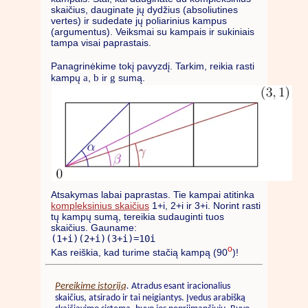
skaičius, dauginate jų dydžius (absoliutines
vertes) ir sudedate jų poliarinius kampus
(argumentus). Veiksmai su kampais ir sukiniais
tampa visai paprastais.
Panagrinėkime tokį pavyzdį. Tarkim, reikia rasti
a
b
g
kampų
,
ir
sumą.
Atsakymas labai paprastas. Tie kampai atitinka
kompleksinius skaičius
1+i, 2+i ir 3+i. Norint rasti
tų kampų sumą, tereikia sudauginti tuos
skaičius. Gauname:
(1+i)(2+i)(3+i)=10i
o
Kas reiškia, kad turime stačią kampą (90
)!
Pereikime istoriją
.
Atradus esant iracionalius
skaičius, atsirado ir tai neigiantys. Įvedus arabišką