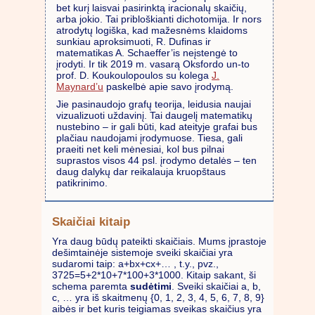
bet kurį laisvai pasirinktą iracionalų skaičių,
arba jokio. Tai pribloškianti dichotomija. Ir nors
atrodytų logiška, kad mažesnėms klaidoms
sunkiau aproksimuoti, R. Dufinas ir
matematikas A. Schaeffer’is neįstengė to
įrodyti. Ir tik 2019 m. vasarą Oksfordo un-to
prof. D. Koukoulopoulos su kolega
J.
Maynard’u
paskelbė apie savo įrodymą.
Jie pasinaudojo grafų teorija, leidusia naujai
vizualizuoti uždavinį. Tai daugelį matematikų
nustebino – ir gali būti, kad ateityje grafai bus
plačiau naudojami įrodymuose. Tiesa, gali
praeiti net keli mėnesiai, kol bus pilnai
suprastos visos 44 psl. įrodymo detalės – ten
daug dalykų dar reikalauja kruopštaus
patikrinimo.
Skaičiai kitaip
Yra daug būdų pateikti skaičiais. Mums įprastoje
dešimtainėje sistemoje sveiki skaičiai yra
sudaromi taip: a+bx+cx+… , t.y., pvz.,
3725=5+2*10+7*100+3*1000. Kitaip sakant, ši
schema paremta
sudėtimi
. Sveiki skaičiai a, b,
c, … yra iš skaitmenų {0, 1, 2, 3, 4, 5, 6, 7, 8, 9}
aibės ir bet kuris teigiamas sveikas skaičius yra