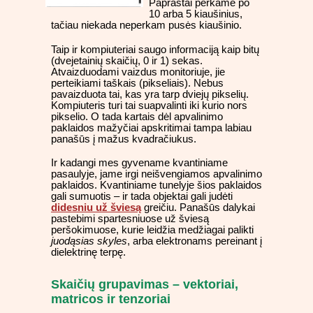
Paprastai perkame po
10 arba 5 kiaušinius,
tačiau niekada neperkam pusės kiaušinio.
Taip ir kompiuteriai saugo informaciją kaip bitų
(dvejetainių skaičių, 0 ir 1) sekas.
Atvaizduodami vaizdus monitoriuje, jie
perteikiami taškais (pikseliais). Nebus
pavaizduota tai, kas yra tarp dviejų pikselių.
Kompiuteris turi tai suapvalinti iki kurio nors
pikselio. O tada kartais dėl apvalinimo
paklaidos mažyčiai apskritimai tampa labiau
panašūs į mažus kvadračiukus.
Ir kadangi mes gyvename kvantiniame
pasaulyje, jame irgi neišvengiamos apvalinimo
paklaidos. Kvantiniame tunelyje šios paklaidos
gali sumuotis – ir tada objektai gali judėti
didesniu už šviesą
greičiu. Panašūs dalykai
pastebimi spartesniuose už šviesą
peršokimuose, kurie leidžia medžiagai palikti
juodąsias skyles
, arba elektronams pereinant į
dielektrinę terpę.
Skaičių grupavimas – vektoriai,
matricos ir tenzoriai