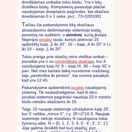
išreiškiamas unikaliai tokiu būdu. Yra ir kitų
išraiškos būdų. Kompiuterių pasaulyje plačiai
naudojamas dvejetainis pagrindas, kai skaičius
išreiškiamas 0 ir 1 seka, pvz., 73=1001001
T
ačiau čia pabandysime kitą skaičiaus
atvaizdavimo dešimtainėje sistemoje būdą,
paremtą ne sudėtimi, o
atimtimi
, kurią įkvėpė
Nigerijos
jorubių
tauta, kurios atstovas 15
apibrėžtų kaip „5 iki 20”, 16 – kaip „4 iki 20“ ir t.t.
iki 19 – kaip „1 iki 20”.
Tokia prieiga prie skaičių nėra visiškai unikali –
panašiai yra ir su
romėniškais skaičiais
, kur 4
vaizduojama kaip IV, 9 – kaip IX, 90 – kaip XC ir
pan. Net mes kartais laiką nurodome maždaug
taip „penkiolika iki pirmos”, kai norime pasakyti,
kad yra 12:45.
Pabandysime apibendrinti
jorubių
naudojamą
sistemą. Tik neatsižvelgsime, kad iš tikro
jorubiai sistemos pagrindui naudoja 20 ir minėto
būdo netaiko skaičiams iki 15.
Taigi, 15 naujoje sistemoje užrašykime kaip 25’,
kur 5’ reiškia „minus 5”, t.y. 25’=2*10-5. Naujoje
sistemoje vietoje mūsiškės N naudojama tokia
žymenų aibė: N = {0, 1, 2, 3, 4, 5’, 4’, 3’, 2’, 1’}.
Joje galime išreikšti bet kurį skaičių, pvz.,