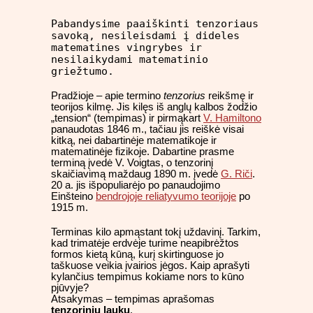
Pabandysime paaiškinti tenzoriaus
savoką, nesileisdami į dideles
matematines vingrybes ir
nesilaikydami matematinio
griežtumo.
Pradžioje – apie termino
tenzorius
reikšmę ir
teorijos kilmę. Jis kilęs iš anglų kalbos žodžio
„tension“ (tempimas) ir pirmąkart
V. Hamiltono
panaudotas 1846 m., tačiau jis reiškė visai
kitką, nei dabartinėje matematikoje ir
matematinėje fizikoje. Dabartine prasme
terminą įvedė V. Voigtas, o tenzorinį
skaičiavimą maždaug 1890 m. įvedė
G. Riči
.
20 a. jis išpopuliarėjo po panaudojimo
Einšteino
bendrojoje reliatyvumo teorijoje
po
1915 m.
Terminas kilo apmąstant tokį uždavinį. Tarkim,
kad trimatėje erdvėje turime neapibrėžtos
formos kietą kūną, kurį skirtinguose jo
taškuose veikia įvairios jėgos. Kaip aprašyti
kylančius tempimus kokiame nors to kūno
pjūvyje?
Atsakymas – tempimas aprašomas
tenzoriniu lauku
.