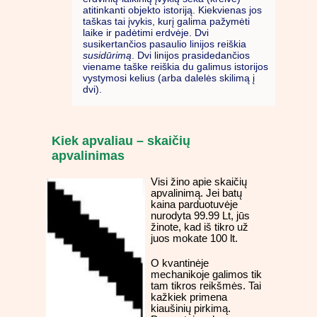
atitinkanti objekto istoriją. Kiekvienas jos
taškas tai įvykis, kurį galima pažymėti
laike ir padėtimi erdvėje. Dvi
susikertančios pasaulio linijos reiškia
susidūrimą
. Dvi linijos prasidedančios
viename taške reiškia du galimus istorijos
vystymosi kelius (arba dalelės skilimą į
dvi).
Kiek apvaliau – skaičių
apvalinimas
Visi žino apie skaičių
apvalinimą. Jei batų
kaina parduotuvėje
nurodyta 99.99 Lt, jūs
žinote, kad iš tikro už
juos mokate 100 lt.
O kvantinėje
mechanikoje galimos tik
tam tikros reikšmės. Tai
kažkiek primena
kiaušinių pirkimą.