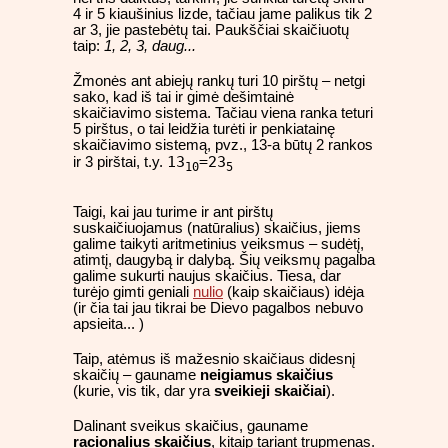
4 ir 5 kiaušinius lizde, tačiau jame palikus tik 2
ar 3, jie pastebėtų tai. Paukščiai skaičiuotų
taip:
1, 2, 3, daug...
Žmonės ant abiejų rankų turi 10 pirštų – netgi
sako, kad iš tai ir gimė dešimtainė
skaičiavimo sistema. Tačiau viena ranka teturi
5 pirštus, o tai leidžia turėti ir penkiatainę
skaičiavimo sistemą, pvz., 13-a būtų 2 rankos
13
=23
ir 3 pirštai, t.y.
10
5
Taigi, kai jau turime ir ant pirštų
suskaičiuojamus (natūralius) skaičius, jiems
galime taikyti aritmetinius veiksmus – sudėtį,
atimtį, daugybą ir dalybą. Šių veiksmų pagalba
galime sukurti naujus skaičius. Tiesa, dar
turėjo gimti geniali
nulio
(kaip skaičiaus) idėja
(ir čia tai jau tikrai be Dievo pagalbos nebuvo
apsieita... )
Taip, atėmus iš mažesnio skaičiaus didesnį
skaičių – gauname
neigiamus skaičius
(kurie, vis tik, dar yra
sveikieji skaičiai
).
Dalinant sveikus skaičius, gauname
racionalius skaičius
, kitaip tariant trupmenas.