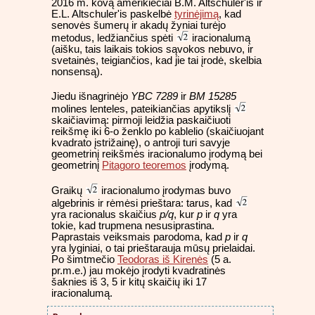
2016 m. kovą amerikiečiai B.M. Altschuler'is ir
E.L. Altschuler'is paskelbė
tyrinėjimą
, kad
senovės šumerų ir akadų žyniai turėjo
metodus, ledžiančius spėti
iracionalumą
(aišku, tais laikais tokios sąvokos nebuvo, ir
svetainės, teigiančios, kad jie tai įrodė, skelbia
nonsensą).
Jiedu išnagrinėjo
YBC 7289
ir
BM 15285
molines lenteles, pateikiančias apytikslį
skaičiavimą: pirmoji leidžia paskaičiuoti
reikšmę iki 6-o ženklo po kablelio (skaičiuojant
kvadrato įstrižainę), o antroji turi savyje
geometrinį reikšmės iracionalumo įrodymą bei
geometrinį
Pitagoro teoremos
įrodymą.
Graikų
iracionalumo įrodymas buvo
algebrinis ir rėmėsi prieštara: tarus, kad
yra racionalus skaičius
p/q
, kur
p
ir
q
yra
tokie, kad trupmena nesusiprastina.
Paprastais veiksmais parodoma, kad
p
ir
q
yra lyginiai, o tai prieštarauja mūsų prielaidai.
Po šimtmečio
Teodoras iš Kirenės
(5 a.
pr.m.e.) jau mokėjo įrodyti kvadratinės
šaknies iš 3, 5 ir kitų skaičių iki 17
iracionalumą.