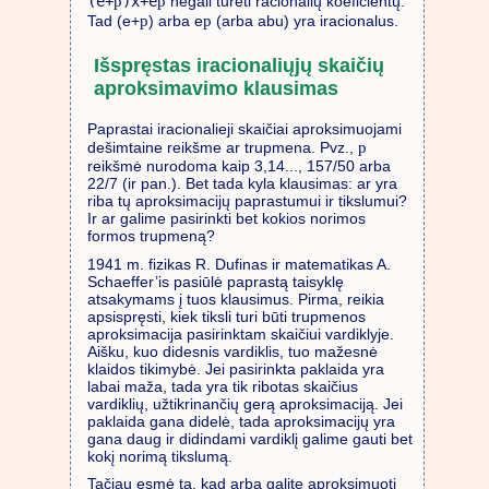
p
p
(e+
)x+e
negali turėti racionalių koeficientų.
p
p
Tad (e+
) arba e
(arba abu) yra iracionalus.
Išspręstas iracionaliųjų skaičių
aproksimavimo klausimas
Paprastai iracionalieji skaičiai aproksimuojami
p
dešimtaine reikšme ar trupmena. Pvz.,
reikšmė nurodoma kaip 3,14..., 157/50 arba
22/7 (ir pan.). Bet tada kyla klausimas: ar yra
riba tų aproksimacijų paprastumui ir tikslumui?
Ir ar galime pasirinkti bet kokios norimos
formos trupmeną?
1941 m. fizikas R. Dufinas ir matematikas A.
Schaeffer’is pasiūlė paprastą taisyklę
atsakymams į tuos klausimus. Pirma, reikia
apsispręsti, kiek tiksli turi būti trupmenos
aproksimacija pasirinktam skaičiui vardiklyje.
Aišku, kuo didesnis vardiklis, tuo mažesnė
klaidos tikimybė. Jei pasirinkta paklaida yra
labai maža, tada yra tik ribotas skaičius
vardiklių, užtikrinančių gerą aproksimaciją. Jei
paklaida gana didelė, tada aproksimacijų yra
gana daug ir didindami vardiklį galime gauti bet
kokį norimą tikslumą.
Tačiau esmė ta, kad arba galite aproksimuoti