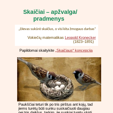
Skaičiai – apžvalga/
pradmenys
„Dievas sukūrė skaičius, o visi kita žmogaus darbas“
Vokiečių matematikas
Leopold Kronecker
(1823–1891)
Papildomai skaitykite
„Skaičiaus“ koncepcija
Paukščiai teturi tik po tris pirštus ant kojų, tad
jiems turėtų būti sunku suskaičiuoti daugiau
nei tris daiktus, tarkim, jie sunkiai turėtų skirti