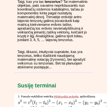
Taigi, kas yra tas
tenzorius
? Tai matematinis
objektas, pats savaime nepriklausantis nuo
koordinačių sistemos kaitaliojimo, tačiau jo
komponentės kinta pagal nustatytą
matematinį dėsnį. Trimatėje erdvėje antro
laipsnio tenzorių galima įsivaizduoti kaip
matricą kiekviename erdvės taške,
aprašančią tos erdvės nevienalytiškumą ir
veikiančią įeinantį į tašką vektorių, keičiant jo
kryptį ir ilgį. Analogiškai, galima tęsti toliau,
įvedant 3, 4, 5, … laipsnių tenzorius.
Taigi, tikiuosi, intuityviai supratote, kas yra
tenzorius, teliko išaiškinti naudojamą
matematinę notaciją (žymenis), bei aprašyti
veiksmus su tenzoriais. Bet tai planuojam
atskirame puslapyje...
Susiję terminai
1. Pseudo-euklidinė metrika
Minkovskio erdvėje
, apibrėžiama