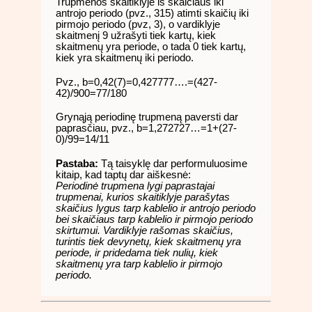
Trupmenos skaitiklyje iš skaičiaus iki
antrojo periodo (pvz., 315) atimti skaičių iki
pirmojo periodo (pvz, 3), o vardiklyje
skaitmenį 9 užrašyti tiek kartų, kiek
skaitmenų yra periode, o tada 0 tiek kartų,
kiek yra skaitmenų iki periodo.
Pvz., b=0,42(7)=0,427777….=(427-
42)/900=77/180
Grynąją periodinę trupmeną paversti dar
paprasčiau, pvz., b=1,272727…=1+(27-
0)/99=14/11
Pastaba:
Tą taisyklę dar performuluosime
kitaip, kad taptų dar aiškesnė:
Periodinė trupmena lygi paprastajai
trupmenai, kurios skaitiklyje parašytas
skaičius lygus tarp kablelio ir antrojo periodo
bei skaičiaus tarp kablelio ir pirmojo periodo
skirtumui. Vardiklyje rašomas skaičius,
turintis tiek devynetų, kiek skaitmenų yra
periode, ir pridedama tiek nulių, kiek
skaitmenų yra tarp kablelio ir pirmojo
periodo.