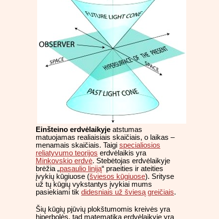
Einšteino erdvėlaikyje
atstumas
matuojamas realiaisiais skaičiais, o laikas –
menamais skaičiais. Taigi
specialiosios
reliatyvumo teorijos
erdvėlaikis yra
Minkovskio erdvė
. Stebėtojas erdvėlaikyje
brėžia „
pasaulio liniją
“ praeities ir ateities
įvykių kūgiuose (
šviesos kūgiuose
). Srityse
už tų kūgių vykstantys įvykiai mums
pasiekiami tik
didesniais už šviesą greičiais
.
Šių kūgių pjūvių plokštumomis kreivės yra
hiperbolės, tad matematika erdvėlaikyje yra