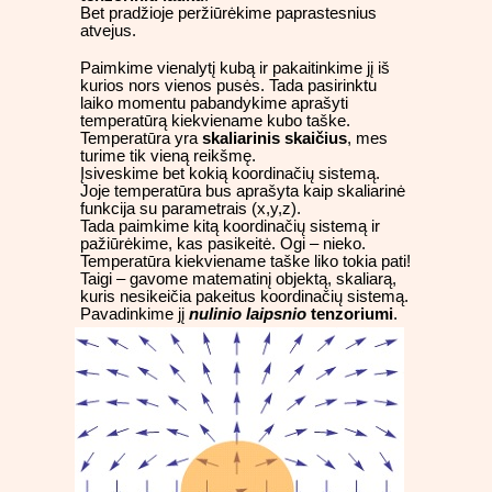
Bet pradžioje peržiūrėkime paprastesnius
atvejus.
Paimkime vienalytį kubą ir pakaitinkime jį iš
kurios nors vienos pusės. Tada pasirinktu
laiko momentu pabandykime aprašyti
temperatūrą kiekviename kubo taške.
Temperatūra yra
skaliarinis skaičius
, mes
turime tik vieną reikšmę.
Įsiveskime bet kokią koordinačių sistemą.
Joje temperatūra bus aprašyta kaip skaliarinė
funkcija su parametrais (x,y,z).
Tada paimkime kitą koordinačių sistemą ir
pažiūrėkime, kas pasikeitė. Ogi – nieko.
Temperatūra kiekviename taške liko tokia pati!
Taigi – gavome matematinį objektą, skaliarą,
kuris nesikeičia pakeitus koordinačių sistemą.
Pavadinkime jį
nulinio laipsnio
tenzoriumi
.