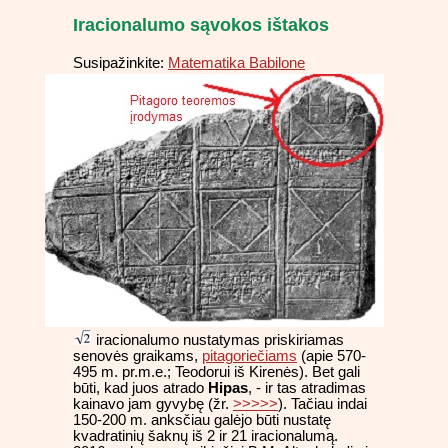
Iracionalumo sąvokos ištakos
Susipažinkite:
Matematika Babilone
iracionalumo nustatymas priskiriamas
senovės graikams,
pitagoriečiams
(apie 570-
495 m. pr.m.e.; Teodorui iš Kirenės). Bet gali
būti, kad juos atrado
Hipas
, - ir tas atradimas
kainavo jam gyvybę (žr.
>>>>>
). Tačiau indai
150-200 m. anksčiau galėjo būti nustatę
kvadratinių šaknų iš 2 ir 21 iracionalumą.