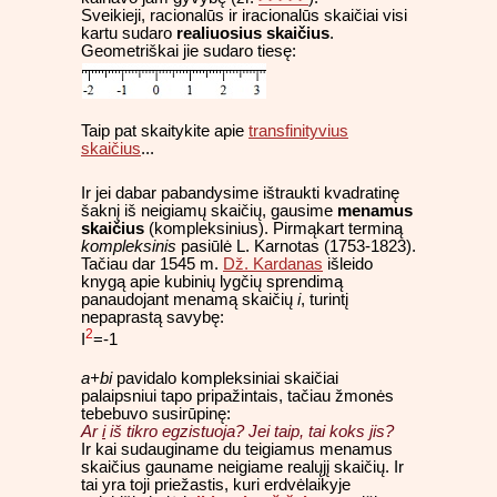
Sveikieji, racionalūs ir iracionalūs skaičiai visi
kartu sudaro
realiuosius skaičius
.
Geometriškai jie sudaro tiesę:
Taip pat skaitykite apie
transfinityvius
skaičius
...
Ir jei dabar pabandysime ištraukti kvadratinę
šaknį iš neigiamų skaičių, gausime
menamus
skaičius
(kompleksinius). Pirmąkart terminą
kompleksinis
pasiūlė L. Karnotas (1753-1823).
Tačiau dar 1545 m.
Dž. Kardanas
išleido
knygą apie kubinių lygčių sprendimą
panaudojant menamą skaičių
i
, turintį
nepaprastą savybę:
2
I
=-1
a+bi
pavidalo kompleksiniai skaičiai
palaipsniui tapo pripažintais, tačiau žmonės
tebebuvo susirūpinę:
Ar
i
iš tikro egzistuoja? Jei taip, tai koks jis?
Ir kai sudauginame du teigiamus menamus
skaičius gauname neigiame realųjį skaičių. Ir
tai yra toji priežastis, kuri erdvėlaikyje