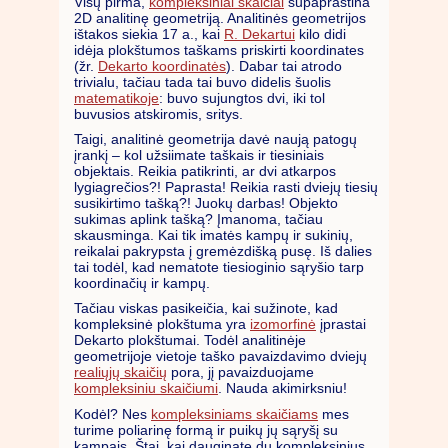
Visų pirma,
kompleksiniai skaičiai
supaprastina
2D analitinę geometriją. Analitinės geometrijos
ištakos siekia 17 a., kai
R. Dekartui
kilo didi
idėja plokštumos taškams priskirti koordinates
(žr.
Dekarto koordinatės
). Dabar tai atrodo
trivialu, tačiau tada tai buvo didelis šuolis
matematikoje
: buvo sujungtos dvi, iki tol
buvusios atskiromis, sritys.
Taigi, analitinė geometrija davė naują patogų
įrankį – kol užsiimate taškais ir tiesiniais
objektais. Reikia patikrinti, ar dvi atkarpos
lygiagrečios?! Paprasta! Reikia rasti dviejų tiesių
susikirtimo tašką?! Juokų darbas! Objekto
sukimas aplink tašką? Įmanoma, tačiau
skausminga. Kai tik imatės kampų ir sukinių,
reikalai pakrypsta į gremėzdišką pusę. Iš dalies
tai todėl, kad nematote tiesioginio sąryšio tarp
koordinačių ir kampų.
Tačiau viskas pasikeičia, kai sužinote, kad
kompleksinė plokštuma yra
izomorfinė
įprastai
Dekarto plokštumai. Todėl analitinėje
geometrijoje vietoje taško pavaizdavimo dviejų
realiųjų skaičių
pora, jį pavaizduojame
kompleksiniu skaičiumi
. Nauda akimirksniu!
Kodėl? Nes
kompleksiniams skaičiams
mes
turime poliarinę formą ir puikų jų sąryšį su
kampais. Štai, kai dauginate du kompleksinius