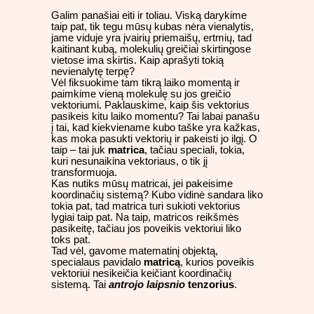
Galim panašiai eiti ir toliau. Viską darykime
taip pat, tik tegu mūsų kubas nėra vienalytis,
jame viduje yra įvairių priemaišų, ertmių, tad
kaitinant kubą, molekulių greičiai skirtingose
vietose ima skirtis. Kaip aprašyti tokią
nevienalytę terpę?
Vėl fiksuokime tam tikrą laiko momentą ir
paimkime vieną molekulę su jos greičio
vektoriumi. Paklauskime, kaip šis vektorius
pasikeis kitu laiko momentu? Tai labai panašu
į tai, kad kiekviename kubo taške yra kažkas,
kas moka pasukti vektorių ir pakeisti jo ilgį. O
taip – tai juk
matrica
, tačiau speciali, tokia,
kuri nesunaikina vektoriaus, o tik jį
transformuoja.
Kas nutiks mūsų matricai, jei pakeisime
koordinačių sistemą? Kubo vidinė sandara liko
tokia pat, tad matrica turi sukioti vektorius
lygiai taip pat. Na taip, matricos reikšmės
pasikeitę, tačiau jos poveikis vektoriui liko
toks pat.
Tad vėl, gavome matematinį objektą,
specialaus pavidalo
matricą
, kurios poveikis
vektoriui nesikeičia keičiant koordinačių
sistemą. Tai
antrojo laipsnio
tenzorius
.