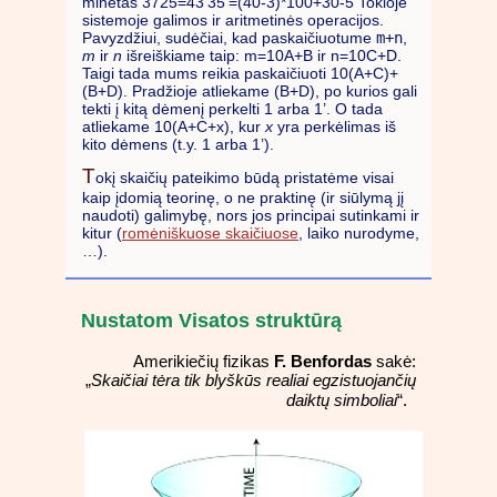
minėtas 3725=43’35’=(40-3)*100+30-5
Tokioje
sistemoje galimos ir aritmetinės operacijos.
Pavyzdžiui, sudėčiai, kad paskaičiuotume
m+n
,
m
ir
n
išreiškiame taip: m=10A+B ir n=10C+D.
Taigi tada mums reikia paskaičiuoti 10(A+C)+
(B+D). Pradžioje atliekame (B+D), po kurios gali
tekti į kitą dėmenį perkelti 1 arba 1’. O tada
atliekame 10(A+C+x), kur
x
yra perkėlimas iš
kito dėmens (t.y. 1 arba 1’).
T
okį skaičių pateikimo būdą pristatėme visai
kaip įdomią teorinę, o ne praktinę (ir siūlymą jį
naudoti) galimybę, nors jos principai sutinkami ir
kitur (
romėniškuose skaičiuose
, laiko nurodyme,
…).
Nustatom Visatos struktūrą
Amerikiečių fizikas
F. Benfordas
sakė:
Skaičiai tėra tik blyškūs realiai egzistuojančių
„
daiktų simboliai
“.