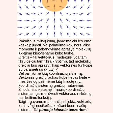
Pakaitinus mūsų kūną, jame molekulės ėmė
kažkaip judėti. Vėl paimkime kokį nors laiko
momentą ir pabandykime aprašyti molekulių
judėjimą kiekviename kubo taške.
Greitis – tai
vektorius
(molekulė juda tam
tikru geičiu tam tikra kryptimi), tad molekulių
greičiai bus aprašyti kaip vektorinės funkcijos
su parametrais (x,y,z).<
Vėl paimkime kitą koordinačių sistemą.
Vektorinis greičių laukas kube nepasikeitė –
mes tiesiog paėmėme kitą liniuotę (t.y.
koordinačių sistemą) greičių matavimui.
Žinodami ankstesnę ir naują koordinačių
sistemas, galime išvesti vektoriaus reikšmių
pasikeitimo funkciją.
Taigi – gavome matematinį objektą,
vektorių
,
kuris vėlgi nesikeičia keičiant koordinačių
sistemą. Tai
pirmojo laipsnio
tenzoriumi
.