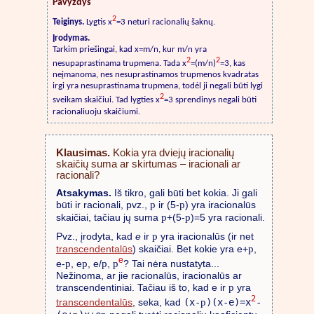
Pavyzdys
2
Teiginys.
Lygtis x
=3 neturi racionalių šaknų.
Įrodymas.
Tarkim priešingai, kad x=m/n, kur m/n yra
2
2
nesupaprastinama trupmena. Tada x
=(m/n)
=3, kas
neįmanoma, nes nesuprastinamos trupmenos kvadratas
irgi yra nesuprastinama trupmena, todėl ji negali būti lygi
2
sveikam skaičiui. Tad lygties x
=3 sprendinys negali būti
racionaliuoju skaičiumi.
Klausimas.
Kokia yra dviejų iracionalių
skaičių suma ar skirtumas – iracionali ar
racionali?
Atsakymas.
Iš tikro, gali būti bet kokia. Ji gali
p
p
būti ir racionali, pvz.,
ir (5-
) yra iracionalūs
p
p
skaičiai, tačiau jų suma
+(5-
)=5 yra racionali.
p
Pvz., įrodyta, kad
e
ir
yra iracionalūs (ir net
p
transcendentalūs
) skaičiai. Bet kokie yra e+
,
e
p
p
p
p
e-
, e
, e/
,
? Tai nėra nustatyta...
Nežinoma, ar jie racionalūs, iracionalūs ar
p
transcendentiniai. Tačiau iš to, kad e ir
yra
2
p
transcendentalūs
, seka, kad
(x-
)(x-e)=x
-