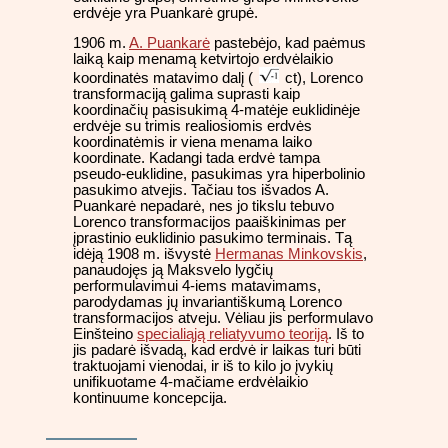
erdvėje yra Puankarė grupė.
1906 m.
A. Puankarė
pastebėjo, kad paėmus
laiką kaip menamą ketvirtojo erdvėlaikio
koordinatės matavimo dalį (
ct), Lorenco
transformaciją galima suprasti kaip
koordinačių pasisukimą 4-matėje euklidinėje
erdvėje su trimis realiosiomis erdvės
koordinatėmis ir viena menama laiko
koordinate. Kadangi tada erdvė tampa
pseudo-euklidine, pasukimas yra hiperbolinio
pasukimo atvejis. Tačiau tos išvados A.
Puankarė nepadarė, nes jo tikslu tebuvo
Lorenco transformacijos paaiškinimas per
įprastinio euklidinio pasukimo terminais. Tą
idėją 1908 m. išvystė
Hermanas Minkovskis
,
panaudojęs ją Maksvelo lygčių
performulavimui 4-iems matavimams,
parodydamas jų invariantiškumą Lorenco
transformacijos atveju. Vėliau jis performulavo
Einšteino
specialiąją reliatyvumo teoriją
. Iš to
jis padarė išvadą, kad erdvė ir laikas turi būti
traktuojami vienodai, ir iš to kilo jo įvykių
unifikuotame 4-mačiame erdvėlaikio
kontinuume koncepcija.