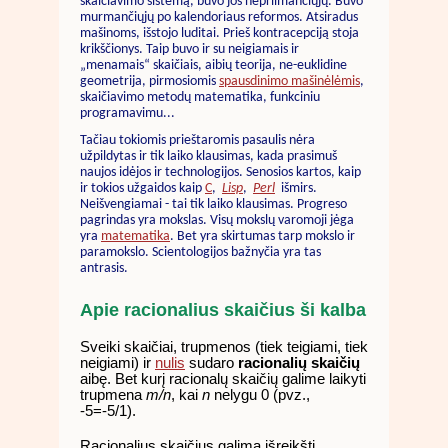
skaičiavimo sistemą, buvo jos nepriimančiųjų. Buvo
murmančiųjų po kalendoriaus reformos. Atsiradus
mašinoms, išstojo luditai. Prieš kontracepciją stoja
krikščionys. Taip buvo ir su neigiamais ir
„menamais“ skaičiais, aibių teorija, ne-euklidine
geometrija, pirmosiomis
spausdinimo mašinėlėmis
,
skaičiavimo metodų matematika, funkciniu
programavimu...
Tačiau tokiomis prieštaromis pasaulis nėra
užpildytas ir tik laiko klausimas, kada prasimuš
naujos idėjos ir technologijos. Senosios kartos, kaip
ir tokios užgaidos kaip
C
,
Lisp
,
Perl
išmirs.
Neišvengiamai - tai tik laiko klausimas. Progreso
pagrindas yra mokslas. Visų mokslų varomoji jėga
yra
matematika
. Bet yra skirtumas tarp mokslo ir
paramokslo. Scientologijos bažnyčia yra tas
antrasis.
Apie racionalius skaičius ši kalba
Sveiki skaičiai, trupmenos (tiek teigiami, tiek
neigiami) ir
nulis
sudaro
racionalių skaičių
aibę. Bet kurį racionalų skaičių galime laikyti
trupmena
m/n
, kai
n
nelygu 0 (pvz.,
-5=-5/1).
Racionalius skaičius galima išreikšti