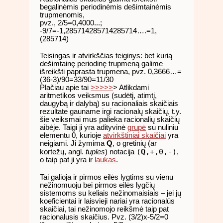
begalinėmis periodinėmis dešimtainėmis
trupmenomis,
pvz., 2/5=0,4000...;
-9/7=-1,285714285714285714….=1,
(285714)
Teisingas ir atvirkščias teiginys: bet kurią
dešimtainę periodinę trupmeną galime
išreikšti paprasta trupmena, pvz. 0,3666…=
(36-3)/90=33/90=11/30
Plačiau apie tai
>>>>>
> Atlikdami
aritmetikos veiksmus (sudėtį, atimtį,
daugybą ir dalybą) su racionaliais skaičiais
rezultate gauname irgi racionalų skaičių, t.y.
šie veiksmai mus palieka racionalių skaičių
aibėje. Taigi ji yra adityvinė
grupė
su nuliniu
elementu 0, kurioje
atvirkštiniai skaičiai
yra
neigiami. Ji žymima
Q
, o gretinių (ar
(
Q
,+,0,-)
kortežų, angl.
tuples
) notacija
,
o taip pat ji yra ir
laukas
.
Tai galioja ir pirmos eilės lygtims su vienu
nežinomuoju bei pirmos eilės lygčių
sistemoms su keliais nežinomaisiais – jei jų
koeficientai ir laisvieji nariai yra racionalūs
skaičiai, tai nežinomojo reikšmė taip pat
racionalusis skaičius. Pvz. (3/2)x-5/2=0