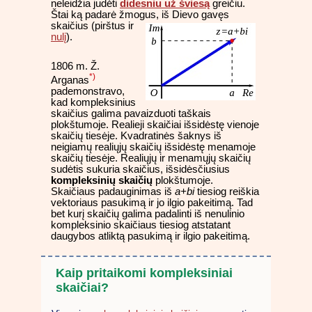
neleidžia judėti
didesniu už šviesą
greičiu.
Štai ką padarė žmogus,
iš Dievo gavęs
skaičius (pirštus ir
nulį
).
1806 m. Ž.
*)
Arganas
pademonstravo,
kad kompleksinius
skaičius galima pavaizduoti taškais
plokštumoje. Realieji skaičiai išsidėstę vienoje
skaičių tiesėje. Kvadratinės šaknys iš
neigiamų realiųjų skaičių išsidėstę menamoje
skaičių tiesėje. Realiųjų ir menamųjų skaičių
sudėtis sukuria skaičius, išsidėsčiusius
kompleksinių skaičių
plokštumoje.
Skaičiaus padauginimas iš
a+bi
tiesiog reiškia
vektoriaus pasukimą ir jo ilgio pakeitimą. Tad
bet kurį skaičių galima padalinti iš nenulinio
kompleksinio skaičiaus tiesiog atstatant
daugybos atliktą pasukimą ir ilgio pakeitimą.
Kaip pritaikomi kompleksiniai
skaičiai?