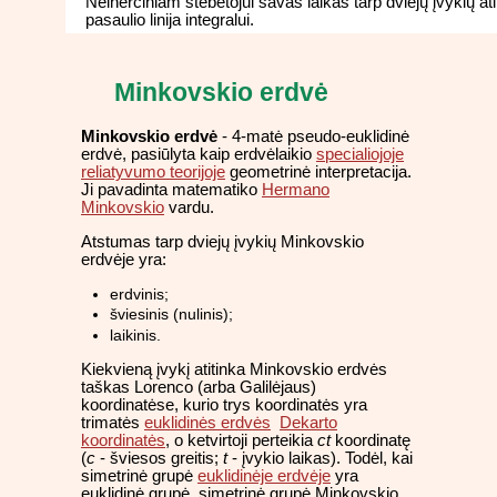
Neinerciniam stebėtojui savas laikas tarp dviejų įvykių ati
pasaulio linija integralui.
Minkovskio erdvė
Minkovskio erdvė
- 4-matė pseudo-euklidinė
erdvė, pasiūlyta kaip erdvėlaikio
specialiojoje
reliatyvumo teorijoje
geometrinė interpretacija.
Ji pavadinta matematiko
Hermano
Minkovskio
vardu.
Atstumas tarp dviejų įvykių Minkovskio
erdvėje yra:
erdvinis;
šviesinis (nulinis);
laikinis.
Kiekvieną įvykį atitinka Minkovskio erdvės
taškas Lorenco (arba Galilėjaus)
koordinatėse, kurio trys koordinatės yra
trimatės
euklidinės erdvės
Dekarto
koordinatės
, o ketvirtoji perteikia
ct
koordinatę
(
c
- šviesos greitis;
t
- įvykio laikas). Todėl, kai
simetrinė grupė
euklidinėje erdvėje
yra
euklidinė grupė, simetrinė grupė Minkovskio