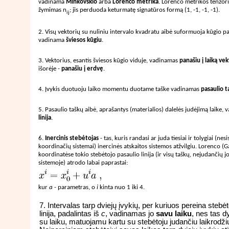
vadinama
Minkovskio
arba
Lorenco metrika
. Lorenco metrikos tenzor
žymimas n
; jis perduoda keturmatę signatūros formą (1, -1, -1, -1).
ij
2. Visų vektorių su nuliniu intervalo kvadratu aibė suformuoja kūgio pav
vadinama
šviesos kūgiu
.
3. Vektorius, esantis šviesos kūgio viduje, vadinamas
panašiu į laiką ve
išorėje -
panašiu į erdvę
.
4. Įvykis duotuoju laiko momentu duotame taške vadinamas
pasaulio t
5. Pasaulio taškų aibė, aprašantys (materialios) dalelės judėjimą laike,
linija
.
6.
Inercinis stebėtojas
- tas, kuris randasi ar juda tiesiai ir tolygiai (nes
koordinačių sistemai) inercinės atskaitos sistemos atžvilgiu. Lorenco (Ga
koordinatėse tokio stebėtojo pasaulio linija (ir visų taškų, nejudančių jo
sistemoje) atrodo labai paprastai:
kur
a
- parametras, o
i
kinta nuo 1 iki 4.
7. Intervalas tarp dviejų įvykių, per kuriuos pereina stebė
linija, padalintas iš
c
, vadinamas jo
savu laiku
, nes tas 
su laiku, matuojamu kartu su stebėtoju judančiu laikrodži