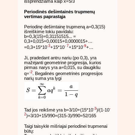
išsprendžiama kaip x=5/3
Periodinės dešimtainės trupmenų
vertimas paprastąja
Periodinę dešimtainę trupmeną a=0,3(15)
išreiškime tokiu pavidalu:
b=0,3(15)=0,31151515... =
0,3+0,015+0,00015+0,0000015+…
-3
- 7
-9
=0,3+15*10
+15*10
+15*10
+…
Ji, pradedant antru nariu (po 0,3), yra
mažėjanti geometrinė progresija, kurios
pirmas narys yra a=0,015, su daugikliu
-2
q=
. Begalinės geometrinės progresijos
narių suma yra lygi
-3
-
Tad jos reikšmė yra b=3/10+(15*10
)/(1-10
2
)=3/10+15/990=(315-3)/990=52/165
Taigi taisyklė mišriajai periodinei trupmenai
būtų: