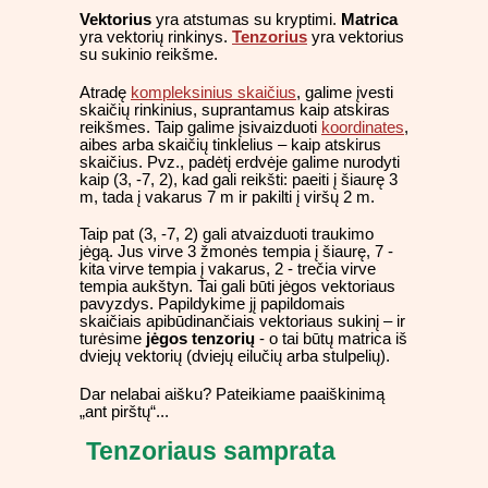
Vektorius
yra atstumas su kryptimi.
Matrica
yra vektorių rinkinys.
Tenzorius
yra vektorius
su sukinio reikšme.
Atradę
kompleksinius skaičius
, galime įvesti
skaičių rinkinius, suprantamus kaip atskiras
reikšmes. Taip galime įsivaizduoti
koordinates
,
aibes arba skaičių tinklelius – kaip atskirus
skaičius. Pvz., padėtį erdvėje galime nurodyti
kaip (3, -7, 2), kad gali reikšti: paeiti į šiaurę 3
m, tada į vakarus 7 m ir pakilti į viršų 2 m.
Taip pat (3, -7, 2) gali atvaizduoti traukimo
jėgą. Jus virve 3 žmonės tempia į šiaurę, 7 -
kita virve tempia į vakarus, 2 - trečia virve
tempia aukštyn. Tai gali būti jėgos vektoriaus
pavyzdys. Papildykime jį papildomais
skaičiais apibūdinančiais vektoriaus sukinį – ir
turėsime
jėgos tenzorių
- o tai būtų matrica iš
dviejų vektorių (dviejų eilučių arba stulpelių).
Dar nelabai aišku? Pateikiame paaiškinimą
„ant pirštų“...
Tenzoriaus samprata