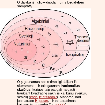
O dalyba iš nulio – duoda mums
begalybės
sampratą.
p
O
gaunamas apskritimo ilgį dalijant iš
skersmens – ir taip gaunam
iracionalius
skaičius
, kuriuos taip pat galima gauti ir
traukiant kvadratinę šaknį iš kai kurių sveikųjų
skaičių (
kada jie atsirado?
). Manoma, kad
juos atrado
Hipasas
, - ir tas atradimas
kainavo jam gyvybę (žr.
>>>>>
).