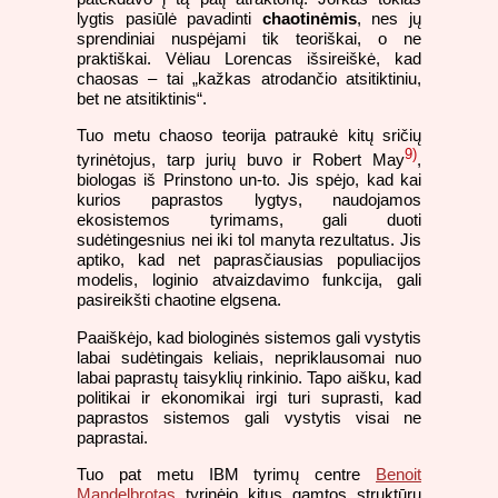
lygtis pasiūlė pavadinti
chaotinėmis
, nes jų
sprendiniai nuspėjami tik teoriškai, o ne
praktiškai. Vėliau Lorencas išsireiškė, kad
chaosas – tai „kažkas atrodančio atsitiktiniu,
bet ne atsitiktinis“.
Tuo metu chaoso teorija patraukė kitų sričių
9)
tyrinėtojus, tarp jurių buvo ir Robert May
,
biologas iš Prinstono un-to. Jis spėjo, kad kai
kurios paprastos lygtys, naudojamos
ekosistemos tyrimams, gali duoti
sudėtingesnius nei iki tol manyta rezultatus. Jis
aptiko, kad net paprasčiausias populiacijos
modelis, loginio atvaizdavimo funkcija, gali
pasireikšti chaotine elgsena.
Paaiškėjo, kad biologinės sistemos gali vystytis
labai sudėtingais keliais, nepriklausomai nuo
labai paprastų taisyklių rinkinio. Tapo aišku, kad
politikai ir ekonomikai irgi turi suprasti, kad
paprastos sistemos gali vystytis visai ne
paprastai.
Tuo pat metu IBM tyrimų centre
Benoit
Mandelbrotas
tyrinėjo kitus gamtos struktūrų