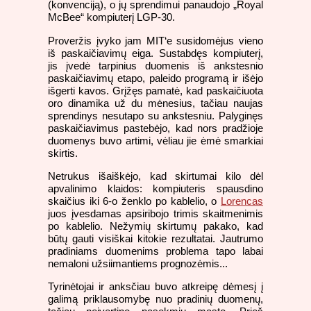
(konvenciją), o jų sprendimui panaudojo „Royal
McBee“ kompiuterį LGP-30.
Proveržis įvyko jam MIT‘e susidomėjus vieno
iš paskaičiavimų eiga. Sustabdęs kompiuterį,
jis įvedė tarpinius duomenis iš ankstesnio
paskaičiavimų etapo, paleido programą ir išėjo
išgerti kavos. Grįžęs pamatė, kad paskaičiuota
oro dinamika už du mėnesius, tačiau naujas
sprendinys nesutapo su ankstesniu. Palyginęs
paskaičiavimus pastebėjo, kad nors pradžioje
duomenys buvo artimi, vėliau jie ėmė smarkiai
skirtis.
Netrukus išaiškėjo, kad skirtumai kilo dėl
apvalinimo klaidos: kompiuteris spausdino
skaičius iki 6-o ženklo po kablelio, o
Lorencas
juos įvesdamas apsiribojo trimis skaitmenimis
po kablelio. Nežymių skirtumų pakako, kad
būtų gauti visiškai kitokie rezultatai. Jautrumo
pradiniams duomenims problema tapo labai
nemaloni užsiimantiems prognozėmis...
Tyrinėtojai ir anksčiau buvo atkreipę dėmesį į
galimą priklausomybę nuo pradinių duomenų,