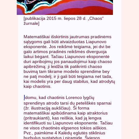
[publikacija 2015 m. liepos 28 d. „Chaos“
žurnale]
Matematiškai išskirtinis jautrumas pradinėms
sąlygoms gali būti atvaizduotas Liapunovo
eksponente. Jos reikšmė teigiama, jei dvi be
galo artimos pradinės reikšmės diverguoja
laikui bėgant. Tačiau Liapunovo eksponentė
duri apribojimų jos panaudojimui kaip chaoso
apibrėžimą: ji leidžia tik patikrinti chaoso
buvimą tam tikrame modelio sprendime bey
ne patį modelį; ir ji gali būti teigiama net tada,
kai modelis yra per daug stabilus, kad atrodytų
kaip chaotinis.
Į
domu, kad chaotinis Lorenco lygčių
sprendinys atrodo tarsi du peteliškės sparnai
(žr. iliustraciją aukščiau). Ši forma
matematiškai apibūdinama kaip atraktorius
(pritraukianti), kas reiškia, kad ją lengva
identifikuoti su Liapunovo eksponente. Tačiau
ne visos chaotinės elgsenos tokios aiškios.
Pvz., paimkime 4 Kalėdų eglutės stiklinius
burbulus sustatytus į piramidę. Šviesos