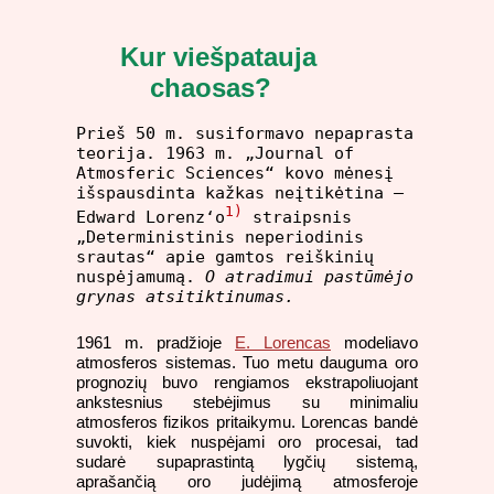
Kur viešpatauja
chaosas?
Prieš 50 m. susiformavo nepaprasta
teorija. 1963 m. „Journal of
Atmosferic Sciences“ kovo mėnesį
išspausdinta kažkas neįtikėtina –
1)
Edward Lorenz‘o
straipsnis
„Deterministinis neperiodinis
srautas“ apie gamtos reiškinių
nuspėjamumą.
O atradimui pastūmėjo
grynas atsitiktinumas.
1961 m. pradžioje
E. Lorencas
modeliavo
atmosferos sistemas. Tuo metu dauguma oro
prognozių buvo rengiamos ekstrapoliuojant
ankstesnius stebėjimus su minimaliu
atmosferos fizikos pritaikymu. Lorencas bandė
suvokti, kiek nuspėjami oro procesai, tad
sudarė supaprastintą lygčių sistemą,
aprašančią oro judėjimą atmosferoje