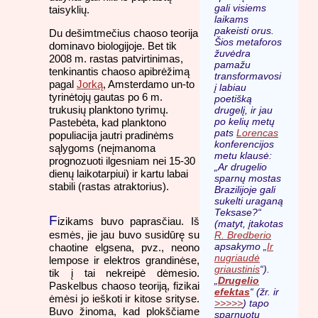
gali visiems
taisyklių.
laikams
pakeisti orus.
Du dešimtmečius chaoso teorija
Šios metaforos
dominavo biologijoje. Bet tik
žuvėdra
2008 m. rastas patvirtinimas,
pamažu
tenkinantis chaoso apibrėžimą
transformavosi
pagal
Jorką
, Amsterdamo un-to
į labiau
tyrinėtojų gautas po 6 m.
poetišką
trukusių planktono tyrimų.
drugelį, ir jau
po kelių metų
Pastebėta, kad planktono
pats
Lorencas
populiacija jautri pradinėms
konferencijos
sąlygoms (neįmanoma
metu klausė:
prognozuoti ilgesniam nei 15-30
„Ar drugelio
dienų laikotarpiui) ir kartu labai
sparnų mostas
stabili (rastas atraktorius).
Brazilijoje gali
sukelti uraganą
Teksase?“
F
izikams buvo paprasčiau. Iš
(matyt, įtakotas
esmės, jie jau buvo susidūrę su
R. Bredberio
apsakymo „
Ir
chaotine elgsena, pvz., neono
nugriaudė
lempose ir elektros grandinėse,
griaustinis
“).
tik į tai nekreipė dėmesio.
„
Drugelio
Paskelbus chaoso teoriją, fizikai
efektas
“ (žr. ir
ėmėsi jo ieškoti ir kitose srityse.
>>>>>
) tapo
Buvo žinoma, kad plokščiame
sparnuotu