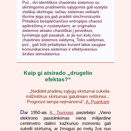
Pvz., dvi identiškos chaotinės sistemos su
skirtingomis pradinėmis sąlygomis gali vystytis
visiškai skirtingai, tačiau sistemas veikiant
išorine jėga jos gali pradėti sinchronizuotis.
Pritaikius besiplečiančios entropijos chaoso
apibrėžimą ir nustatydami, ar originalios
sistemos atsako chaotiškai į poveikius,
tyrinėtojai gali pasakyti, ar jie turi kokį nors
chaotinės sistemos valdymą. Toks valdymas,
pvz., gali būti pritaikytas kuriant labai saugias
komunikacines sistemas ir efektyvesnius
širdies stimuliatorius.
Kaip gi atsirado „drugelio
efektas?“
„Nedideli pradinių sąlygų skirtumai sukelia
milžiniškus skirtumas galutiniam reiškiniui...
Prognozė tampa neįmanoma“,
A. Puankarė
D
ar 1950-ais
A. Tiuringas
pastebėjo: „Vieno
elektrono pasislinkimas viena milijardine
centimetro dalimi kažkuriuo momentu gali
sukelti skirtumą, ar žmogus po metų žus nuo