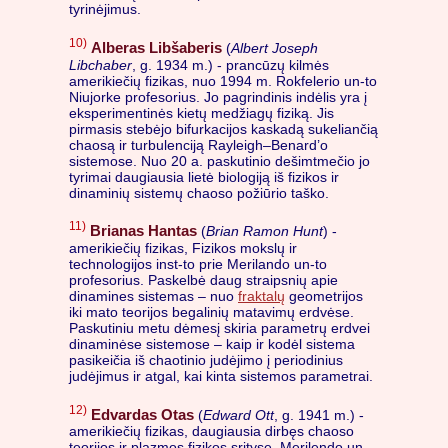
tyrinėjimus.
10)
Alberas Libšaberis
(
Albert Joseph
Libchaber
, g. 1934 m.) - prancūzų kilmės
amerikiečių fizikas, nuo 1994 m. Rokfelerio un-to
Niujorke profesorius. Jo pagrindinis indėlis yra į
eksperimentinės kietų medžiagų fiziką. Jis
pirmasis stebėjo bifurkacijos kaskadą sukeliančią
chaosą ir turbulenciją Rayleigh–Benard’o
sistemose. Nuo 20 a. paskutinio dešimtmečio jo
tyrimai daugiausia lietė biologiją iš fizikos ir
dinaminių sistemų chaoso požiūrio taško.
11)
Brianas Hantas
(
Brian Ramon Hunt
) -
amerikiečių fizikas, Fizikos mokslų ir
technologijos inst-to prie Merilando un-to
profesorius. Paskelbė daug straipsnių apie
dinamines sistemas – nuo
fraktalų
geometrijos
iki mato teorijos begalinių matavimų erdvėse.
Paskutiniu metu dėmesį skiria parametrų erdvei
dinaminėse sistemose – kaip ir kodėl sistema
pasikeičia iš chaotinio judėjimo į periodinius
judėjimus ir atgal, kai kinta sistemos parametrai.
12)
Edvardas Otas
(
Edward Ott
, g. 1941 m.) -
amerikiečių fizikas, daugiausia dirbęs chaoso
teorijos ir plazmos fizikos srityse. Merilendo un-