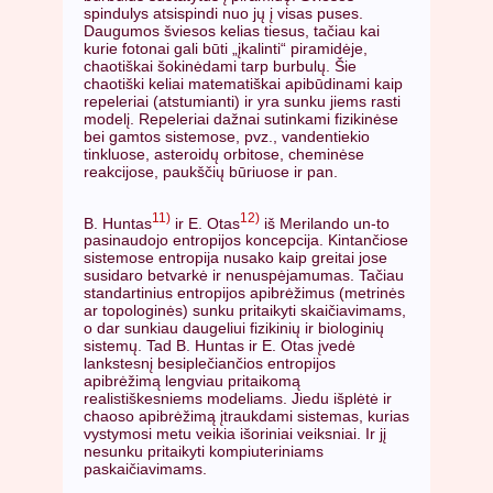
spindulys atsispindi nuo jų į visas puses.
Daugumos šviesos kelias tiesus, tačiau kai
kurie fotonai gali būti „įkalinti“ piramidėje,
chaotiškai šokinėdami tarp burbulų. Šie
chaotiški keliai matematiškai apibūdinami kaip
repeleriai (atstumianti) ir yra sunku jiems rasti
modelį. Repeleriai dažnai sutinkami fizikinėse
bei gamtos sistemose, pvz., vandentiekio
tinkluose, asteroidų orbitose, cheminėse
reakcijose, paukščių būriuose ir pan.
11)
12)
B. Huntas
ir E. Otas
iš Merilando un-to
pasinaudojo entropijos koncepcija. Kintančiose
sistemose entropija nusako kaip greitai jose
susidaro betvarkė ir nenuspėjamumas. Tačiau
standartinius entropijos apibrėžimus (metrinės
ar topologinės) sunku pritaikyti skaičiavimams,
o dar sunkiau daugeliui fizikinių ir biologinių
sistemų. Tad B. Huntas ir E. Otas įvedė
lankstesnį besiplečiančios entropijos
apibrėžimą lengviau pritaikomą
realistiškesniems modeliams. Jiedu išplėtė ir
chaoso apibrėžimą įtraukdami sistemas, kurias
vystymosi metu veikia išoriniai veiksniai. Ir jį
nesunku pritaikyti kompiuteriniams
paskaičiavimams.