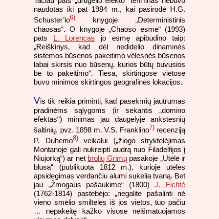
Tačiau pats „drugelio efekto“ terminas nebuvo
naudotas iki pat 1984 m., kai pasirodė H.G.
6)
Schuster’io
knygoje „Deterministinis
chaosas“. O knygoje „Chaoso esmė“ (1993)
pats
L. Lorencas
jo esmę apibūdino taip:
„Reiškinys, kad dėl nedidelio dinaminės
sistemos būsenos pakeitimo vėlesnės būsenos
labai skirsis nuo būsenų, kurios būtų buvusios
be to pakeitimo“. Tiesa, skirtingose vietose
buvo minimos skirtingos geografinės lokacijos.
V
is tik reikia priminti, kad pasekmių jautrumas
pradinėms sąlygoms (ir sekantis „domino
efektas“) minimas jau daugelyje ankstesnių
7)
šaltinių, pvz. 1898 m. V.S. Franklino
recenziją
8)
P. Duhemo
veikalui („žiogo stryktelėjimas
Montanoje gali nukreipti audrą nuo Filadelfijos į
Niujorką“) ar net
brolių Grimų
pasakoje „Utėlė ir
blusa“ (publikuota 1812 m.), kurioje utėlės
apsidegimas verdančiu alumi sukelia tvaną. Bet
jau „Žmogaus pašaukime“ (1800)
J. Fichtė
(1762-1814) pastebėjo: „negalite pašalinti nė
vieno smėlio smiltelės iš jos vietos, tuo pačiu
… nepakeitę kažko visose neišmatuojamos