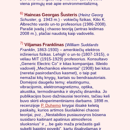
viena pirmųjų esė apie environmentalizmą.
6)
Haincas Georgas Šusteris
(
Heinz Georg
Schuster
, g. 1943 m.) - vokiečių fizikas, Kilio K.
Albrechto vardo un-to profesorius (1986-2008).
Parašė įvadą į chaoso teoriją (antras leidimas
2008 m.), plačiai naudotą kaip vadovėlis.
7)
Viljamas Franklinas
(
William Suddards
Franklin
, 1863-1930) – amerikiečių elektros
inžinierius fizikas. Lehigh’ o un-to (1807-1915), o
vėliau MIT (1915-1929) profesorius. Konsultavo
„Generic Electric Co“ ir kitas kompanijas. Išleido
vadovėlį „Mechanikos elementai“ (1908) bei kitus
(neretai pasirodančius kasmet), o taip pat
nemažai kitų knygų, kartais su bendraautoriais.
Domėjosi daugeliu temų: elastingumu,
vibracijomis, elektromagnetizmu, optika,
akustika, termodinamika ir skysčių dinamika. Jo
publikacijos buvo dažniausiai teorinės, tačiau keli
buvo skirti eksperimentiniams darbams. 1898 m.
recenzijoje
P. Duhemo
knygai išsakė keletą
paskaitų, kurios artimos šiuolaikinei chaoso
teorijai, pvz., „Nestabilios pusiausvyros būsena
susidaro kaitinant apatinius atmosferos
sluoksnius“ ir „..be galo maža priežastis gali
sukelti baigtinį poveikį“, kartu išsakydamas ir