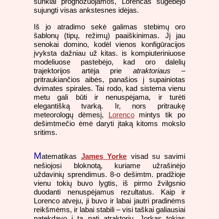
sunkiai prognozuojamos, Lorencas sugebėjo
sujungti visas ankstesnes idėjas.
Iš jo atradimo sekė galimas stebimų oro
šablonų (tipų, režimų) paaiškinimas. Jį jau
senokai domino, kodėl vienos konfigūracijos
įvyksta dažniau už kitas. is kompiuteriniuose
modeliuose pastebėjo, kad oro dalelių
trajektorijos artėja prie
atraktoriaus
–
pritraukiančios aibės, panašios į supainiotas
dvimates spirales. Tai rodo, kad sistema vienu
metu gali būti ir nenuspėjama, ir turėti
elegantišką tvarką. Ir, nors pritraukę
meteorologų dėmesį,
Lorenco
mintys tik po
dešimtmečio ėmė daryti įtaką kitoms mokslo
sritims.
M
atematikas
James Yorke
visad su savimi
nešiojosi bloknotą, kuriame užrašinėjo
uždavinių sprendimus. 8-o dešimtm. pradžioje
vienu tokių buvo lygtis, iš pirmo žvilgsnio
duodanti nenuspėjamus rezultatus. Kaip ir
Lorenco atveju, ji buvo ir labai jautri pradinėms
reikšmėms, ir labai stabili – visi taškai galiausiai
patekdavo į tą patį atraktorių. Jorkas tokias