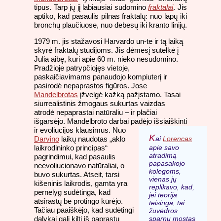
tipus. Tarp jų jį labiausiai sudomino
fraktalai
. Jis
aptiko, kad pasaulis pilnas fraktalų: nuo lapų iki
bronchų plaučiuose, nuo debesų iki kranto linijų.
1979 m. jis stažavosi Harvardo un-te ir tą laiką
skyrė fraktalų studijoms. Jis dėmesį sutelkė į
Julia aibę, kuri apie 60 m. nieko nesudomino.
Pradžioje patrypčiojęs vietoje,
paskaičiavimams panaudojo kompiuterį ir
pasirodė nepaprastos figūros. Jose
Mandelbrotas
įžvelgė kažką pažįstamo. Tasai
siurrealistinis žmogaus sukurtas vaizdas
atrodė nepaprastai natūraliu – ir plačiai
išgarsėjo. Mandelbroto darbai padėjo išsiaiškinti
ir
evoliucijos klausimus. Nuo
K
Darvino
laikų naudotas „aklo
ai
Lorencas
laikrodininko principas“
apie savo
atradimą
pagrindimui, kad pasaulis
papasakojo
neevoliucionavo natūraliai, o
kolegoms,
buvo sukurtas. Atseit, tarsi
vienas jų
kišeninis laikrodis, gamta yra
replikavo, kad,
pernelyg sudėtinga, kad
jei teorija
atsirastų be protingo kūrėjo.
teisinga, tai
Tačiau paaiškėjo, kad sudėtingi
žuvėdros
dalykai gali kilti iš paprastų
sparnų mostas