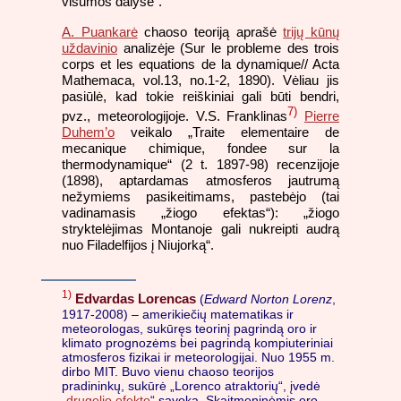
visumos dalyse“.
A. Puankarė
chaoso teoriją aprašė
trijų kūnų
uždavinio
analizėje (Sur le probleme des trois
corps et les equations de la dynamique// Acta
Mathemaca, vol.13, no.1-2, 1890). Vėliau jis
pasiūlė, kad tokie reiškiniai gali būti bendri,
7)
pvz., meteorologijoje. V.S. Franklinas
Pierre
Duhem’o
veikalo „Traite elementaire de
mecanique chimique, fondee sur la
thermodynamique“ (2 t. 1897-98) recenzijoje
(1898), aptardamas atmosferos jautrumą
nežymiems pasikeitimams, pastebėjo (tai
vadinamasis „žiogo efektas“): „žiogo
stryktelėjimas Montanoje gali nukreipti audrą
nuo Filadelfijos į Niujorką“.
1)
Edvardas Lorencas
(
Edward Norton Lorenz
,
1917-2008) – amerikiečių matematikas ir
meteorologas, sukūręs teorinį pagrindą oro ir
klimato prognozėms bei pagrindą kompiuteriniai
atmosferos fizikai ir meteorologijai. Nuo 1955 m.
dirbo MIT. Buvo vienu chaoso teorijos
pradininkų, sukūrė „Lorenco atraktorių“, įvedė
„
drugelio efekto
“ sąvoką. Skaitmeninėmis oro