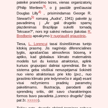
pateikė pranešimo tezes, vienas organizatorių
3)
(Philip Merilees
, o jį pasiūlė greičiausiai
4)
Douglas Lilly
, prisimindamas George R.
5)
Stewart’o
romaną „Audra“, 1941) pakeitė jų
pavadinimą į „Ar gali drugelio sparnų
plazdenimas Brazilijoje sukelti tornadą
Teksase?“, nors irgi sakėsi nebuvo įtakotas
R.
Bredberio
apsakymo
Ir nugriaud4 griaustinis
.
Tiesa,
L. Lorencui
tasai išsireiškimas turėjo
kitokią prasmę. Jis nagrinėjo diferencialines
lygtis, aprašančias atmosferos būseną, ir
aptiko, kad globalaus klimato matematinis
modelis turi du keistus
atraktorius
, aplink
kuriuos grupuojasi daliniai sprendiniai. Be to
sistema geba visiškai nenuspėjamai šokinėti
nuo vieno atraktoriaus prie kito (pvz., nuo
įprastinio klimato prie ledynmečio ir atgal) esant
visai nežymiems pradinių parametrų
pakeitimams. Iliustracija, parodanti abi
sprendinių sritis, dėl savo charakteringos
formos buvo pavadinta „Lorenco drugeliu“ (taip
pat žr.
>>>>>
).