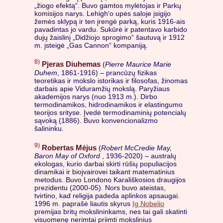
„žiogo efektą“. Buvo gamtos mylėtojas ir Parkų
komisijos narys. Lehigh‘o upės saloje įsigijo
žemės sklypą ir ten įrengė parką, kuris 1916-ais
pavadintas jo vardu. Sukūrė ir patentavo karbido
dujų žaislinį „Didžiojo sprogimo“ šautuvą ir 1912
m. įsteigė „Gas Cannon“ kompaniją.
8)
Pjeras Diuhemas
(
Pierre Maurice Marie
Duhem
, 1861-1916) – prancūzų fizikas
teoretikas ir mokslo istorikas ir filosofas, žinomas
darbais apie Viduramžių mokslą. Paryžiaus
akademijos narys (nuo 1913 m.). Dirbo
termodinamikos, hidrodinamikos ir elastingumo
teorijos srityse. Įvedė termodinaminių potencialų
sąvoką (1886). Buvo konvencionalizmo
šalininku.
9)
Robertas Mėjus
(
Robert McCredie May,
Baron May of Oxford
, 1936-2020) – australų
ekologas, kurio darbai skirti rūšių populiacijos
dinamikai ir bioįvairovei taikant matematinius
metodus. Buvo Londono Karališkosios draugijos
prezidentu (2000-05). Nors buvo ateistas,
tvirtino, kad religija padeda aplinkos apsaugai.
1996 m. paprašė liautis skyrus
Ig Nobelio
premijas britų mokslininkams, nes tai gali skatinti
visuomenę nerimtai priimti mokslinius