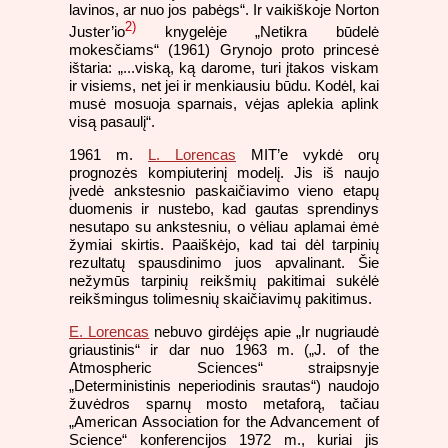
lavinos, ar nuo jos pabėgs“. Ir vaikiškoje Norton
2)
Juster’io
knygelėje „Netikra būdelė
mokesčiams“ (1961) Grynojo proto princesė
ištaria: „...viską, ką darome, turi įtakos viskam
ir visiems, net jei ir menkiausiu būdu. Kodėl, kai
musė mosuoja sparnais, vėjas aplekia aplink
visą pasaulį“.
1961 m.
L. Lorencas
MIT’e vykdė orų
prognozės kompiuterinį modelį. Jis iš naujo
įvedė ankstesnio paskaičiavimo vieno etapų
duomenis ir nustebo, kad gautas sprendinys
nesutapo su ankstesniu, o vėliau aplamai ėmė
žymiai skirtis. Paaiškėjo, kad tai dėl tarpinių
rezultatų spausdinimo juos apvalinant. Šie
nežymūs tarpinių reikšmių pakitimai sukėlė
reikšmingus tolimesnių skaičiavimų pakitimus.
E. Lorencas
nebuvo girdėjęs apie „Ir nugriaudė
griaustinis“ ir dar nuo 1963 m. („J. of the
Atmospheric Sciences“ straipsnyje
„Deterministinis neperiodinis srautas“) naudojo
žuvėdros sparnų mosto metaforą, tačiau
„American Association for the Advancement of
Science“ konferencijos 1972 m., kuriai jis