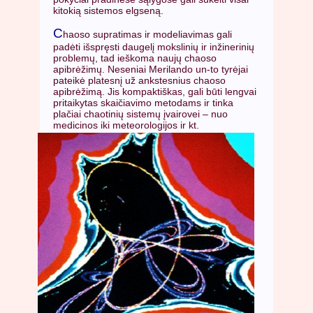
kitokią sistemos elgseną.
C
haoso supratimas ir modeliavimas gali
padėti išspręsti daugelį mokslinių ir inžinerinių
problemų, tad ieškoma naujų chaoso
apibrėžimų. Neseniai Merilando un-to tyrėjai
pateikė platesnį už ankstesnius chaoso
apibrėžimą. Jis kompaktiškas, gali būti lengvai
pritaikytas skaičiavimo metodams ir tinka
plačiai chaotinių sistemų įvairovei – nuo
medicinos iki meteorologijos ir kt.