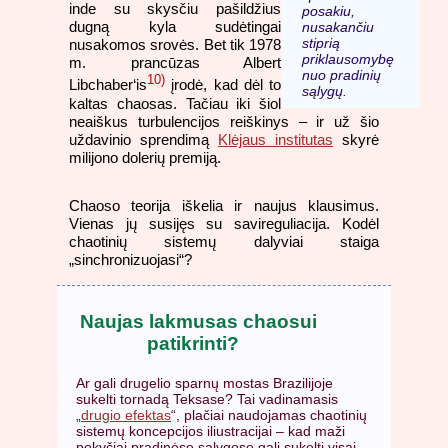
inde su skysčiu pašildžius
posakiu,
dugną kyla sudėtingai
nusakančiu
stiprią
nusakomos srovės. Bet tik 1978
priklausomybę
m. prancūzas Albert
nuo pradinių
10)
Libchaber‘is
įrodė, kad dėl to
sąlygų.
kaltas chaosas. Tačiau iki šiol
neaiškus turbulencijos reiškinys – ir už šio
uždavinio sprendimą
Klėjaus institutas
skyrė
milijono dolerių premiją.
Chaoso teorija iškelia ir naujus klausimus.
Vienas jų susijęs su savireguliacija. Kodėl
chaotinių sistemų dalyviai staiga
„sinchronizuojasi“?
Naujas lakmusas chaosui
patikrinti?
Ar gali drugelio sparnų mostas Brazilijoje
sukelti tornadą Teksase? Tai vadinamasis
„
drugio efektas
“, plačiai naudojamas chaotinių
sistemų koncepcijos iliustracijai – kad maži
pokyčiai pradinėse sąlygose gali sukelti visai