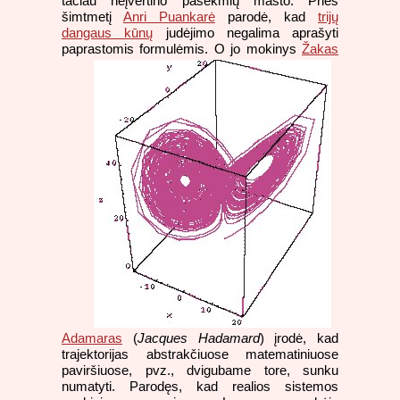
tačiau neįvertino pasekmių masto. Prieš
šimtmetį
Anri Puankarė
parodė, kad
trijų
dangaus kūnų
judėjimo negalima aprašyti
paprastomis formulėmis.
O jo mokinys
Žakas
Adamaras
(
Jacques Hadamard
) įrodė, kad
trajektorijas abstrakčiuose matematiniuose
paviršiuose, pvz., dvigubame tore, sunku
numatyti. Parodęs, kad realios sistemos