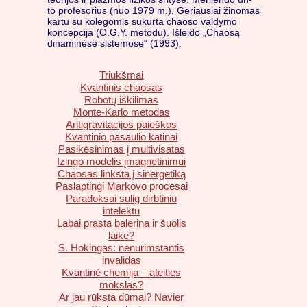
to profesorius (nuo 1979 m.). Geriausiai žinomas
kartu su kolegomis sukurta chaoso valdymo
koncepcija (O.G.Y. metodu). Išleido „Chaosą
dinaminėse sistemose“ (1993).
Triukšmai
Kvantinis chaosas
Robotų iškilimas
Monte-Karlo metodas
Antigravitacijos paieškos
Kvantinio pasaulio katinai
Pasikėsinimas į multivisatas
Izingo modelis įmagnetinimui
Chaosas linksta į sinergetiką
Paslaptingi Markovo procesai
Paradoksai sulig dirbtiniu
intelektu
Labai prasta balerina ir šuolis
laike?
S. Hokingas: nenurimstantis
invalidas
Kvantinė chemija – ateities
mokslas?
Ar jau rūksta dūmai? Navier