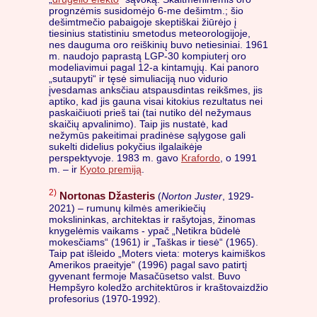
prognzėmis susidomėjo 6-me dešimtm.; šio
dešimtmečio pabaigoje skeptiškai žiūrėjo į
tiesinius statistiniu smetodus meteorologijoje,
nes dauguma oro reiškinių buvo netiesiniai. 1961
m. naudojo paprastą LGP-30 kompiuterį oro
modeliavimui pagal 12-a kintamųjų. Kai panoro
„sutaupyti“ ir tęsė simuliaciją nuo vidurio
įvesdamas anksčiau atspausdintas reikšmes, jis
aptiko, kad jis gauna visai kitokius rezultatus nei
paskaičiuoti prieš tai (tai nutiko dėl nežymaus
skaičių apvalinimo). Taip jis nustatė, kad
nežymūs pakeitimai pradinėse sąlygose gali
sukelti didelius pokyčius ilgalaikėje
perspektyvoje. 1983 m. gavo
Krafordo
, o 1991
m. – ir
Kyoto premiją
.
2)
Nortonas Džasteris
(
Norton Juster
, 1929-
2021) – rumunų kilmės amerikiečių
mokslininkas, architektas ir rašytojas, žinomas
knygelėmis vaikams - ypač „Netikra būdelė
mokesčiams“ (1961) ir „Taškas ir tiesė“ (1965).
Taip pat išleido „Moters vieta: moterys kaimiškos
Amerikos praeityje“ (1996) pagal savo patirtį
gyvenant fermoje Masačūsetso valst. Buvo
Hempšyro koledžo architektūros ir kraštovaizdžio
profesorius (1970-1992).