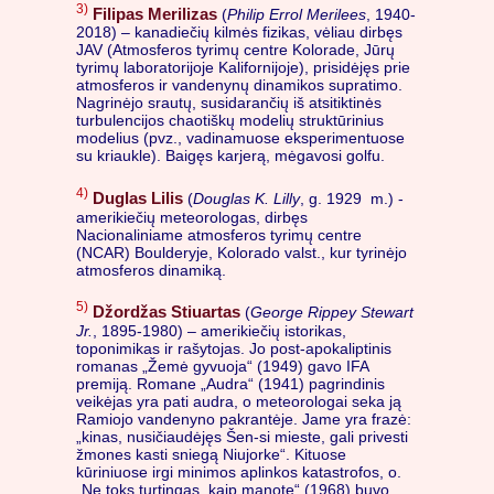
3)
Filipas Merilizas
(
Philip Errol Merilees
, 1940-
2018) – kanadiečių kilmės fizikas, vėliau dirbęs
JAV (Atmosferos tyrimų centre Kolorade, Jūrų
tyrimų laboratorijoje Kalifornijoje), prisidėjęs prie
atmosferos ir vandenynų dinamikos supratimo.
Nagrinėjo srautų, susidarančių iš atsitiktinės
turbulencijos chaotiškų modelių struktūrinius
modelius (pvz., vadinamuose eksperimentuose
su kriaukle). Baigęs karjerą, mėgavosi golfu.
4)
Duglas Lilis
(
Douglas K. Lilly
, g. 1929 m.) -
amerikiečių meteorologas, dirbęs
Nacionaliniame atmosferos tyrimų centre
(NCAR) Boulderyje, Kolorado valst., kur tyrinėjo
atmosferos dinamiką.
5)
Džordžas Stiuartas
(
George Rippey Stewart
Jr.
, 1895-1980) – amerikiečių istorikas,
toponimikas ir rašytojas. Jo post-apokaliptinis
romanas „Žemė gyvuoja“ (1949) gavo IFA
premiją. Romane „Audra“ (1941) pagrindinis
veikėjas yra pati audra, o meteorologai seka ją
Ramiojo vandenyno pakrantėje. Jame yra frazė:
„kinas, nusičiaudėjęs Šen-si mieste, gali privesti
žmones kasti sniegą Niujorke“. Kituose
kūriniuose irgi minimos aplinkos katastrofos, o.
„Ne toks turtingas, kaip manote“ (1968) buvo