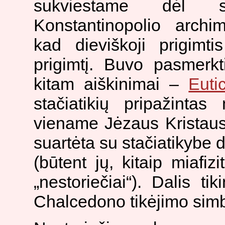
sukviestame dėl su
Konstantinopolio archi
kad dieviškoji prigimti
prigimtį. Buvo pasmerkt
kitam aiškinimai –
Eutic
stačiatikių pripažinta
viename Jėzaus Kristaus
suartėta su stačiatikybe 
(būtent jų, kitaip miafiz
„nestoriečiai“). Dalis ti
Chalcedono tikėjimo simb