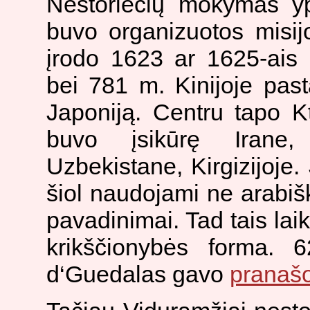
Nestoriečių mokymas yp
buvo organizuotos misijos
įrodo 1623 ar 1625-ais 
bei 781 m. Kinijoje pas
Japoniją. Centru tapo Kt
buvo įsikūrę Irane, 
Uzbekistane, Kirgizijoje. 
šiol naudojami ne arabišk
pavadinimai. Tad tais laik
krikščionybės forma. 6
d‘Guedalas gavo
pranaš