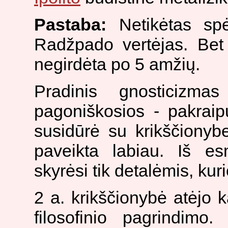
Pastaba:
Netikėtas spė
Radžpado vertėjas. Bet
negirdėta po 5 amžių.
Pradinis gnosticizm
pagoniškosios - pakraip
susidūrė su krikščionyb
paveikta labiau. Iš es
skyrėsi tik detalėmis, kur
2 a. krikščionybė atėjo k
filosofinio pagrindimo.