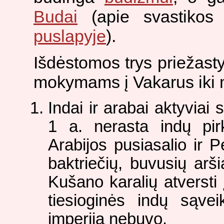
Budai
(apie svastikos
puslapyje
).
Išdėstomos trys priežastys
mokymams į Vakarus iki 
Indai ir arabai aktyviai 
1 a. nerasta indų pirk
Arabijos pusiasalio ir 
baktriečių, buvusių arš
Kušano karalių atversti
tiesioginės indų sąve
imperija nebuvo.