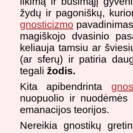
likimą ir būsimąjį gyve
žydų ir pagoniškų, kuri
gnosticizmo
pavadinimas.
magiškojo dvasinio pasau
keliauja tamsiu ar švies
(ar sferų) ir patiria da
tegali
žodis.
Kita apibendrinta
gnos
nuopuolio ir nuodėmės p
emanacijos teorijos.
Nereikia gnostikų greti