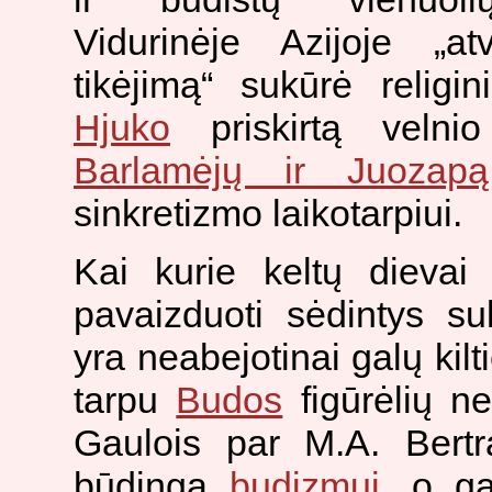
Vidurinėje Azijoje „at
tikėjimą“ sukūrė religi
Hjuko
priskirtą velnio
Barlamėjų ir Juozapą
sinkretizmo laikotarpiui.
Kai kurie keltų dievai
pavaizduoti sėdintys su
yra neabejotinai galų kilti
tarpu
Budos
figūrėlių ne
Gaulois par M.A. Bert
būdinga
budizmui
, o ga