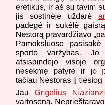
eretikus, ir aš su tavim s
jis sostinėje uždarė
ar
padegė ir sukėlė gaisr
Nestorą pravardžiavo „pa
Pamoksluose pasisakė p
sporto varžybas. Jo
atsispindėjo visoje or
nesėkmę patyrė ir jo 
tačiau Nestoras jį tiesiog
Jau
Grigalius Niazianzi
vartoseną. Neprieštaravo 