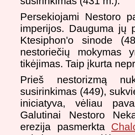
susirinkimas (431 m.).
Persekiojami Nestoro p
imperijos. Dauguma jų pe
Ktesiphon'o sinode (4
nestoriečių mokymas yr
tikėjimas. Taip įkurta ne
Prieš nestorizmą nuk
susirinkimas (449), sukvi
iniciatyva, vėliau pava
Galutinai Nestoro Neka
erezija pasmerkta
Chal