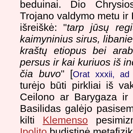
beduinai. Dio Chrysios
Trojano valdymo metu ir B
išreiškė: "
tarp jūsų reg
kaimyninius sirus, libanieč
kraštų etiopus bei arabu
persus ir kai kuriuos iš in
čia buvo
" [
Orat xxxii, ad
turėjo būti pirkliai iš v
Ceilono ar Barygaza i
Basilidas galėjo pasisem
kilti
Klemenso
pesimizm
Ipolito
budistinė metafizik