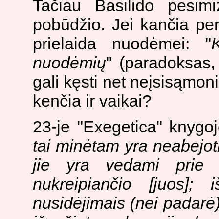
Tačiau Basilido pesimiz
pobūdžio. Jei kančia per
prielaida nuodėmei: "
nuodėmių
" (paradoksas,
gali kęsti net neįsisąmo
kenčia ir vaikai?
23-je "Exegetica" knygoj
tai minėtam yra neabejoti
jie yra vedami prie
nukreipiančio [juos]; 
nusidėjimais (nei padarė)