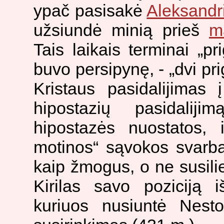
ypač pasisakė
Aleksandri
užsiundė minią prieš
m
Tais laikais terminai „pr
buvo persipynę, - „dvi pr
Kristaus pasidalijimas
hipostazių pasidaliji
hipostazės nuostatos, 
motinos“ sąvokos svarb
kaip žmogus, o ne susil
Kirilas savo poziciją 
kuriuos nusiuntė Nesto