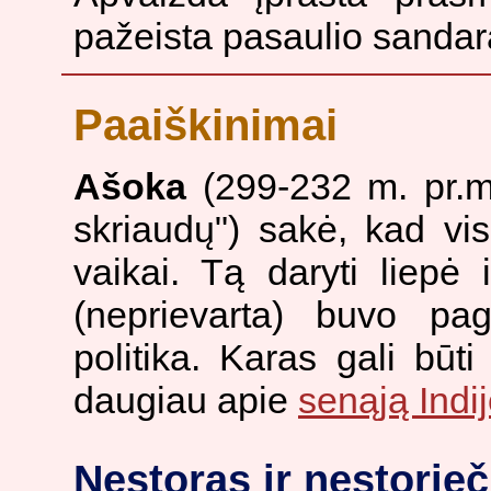
pažeista pasaulio sandara
Paaiškinimai
Ašoka
(299-232 m. pr.m.
skriaudų") sakė, kad vi
vaikai. Tą daryti liepė
(neprievarta) buvo pa
politika. Karas gali būti 
daugiau apie
senąją Indij
Nestoras ir nestorieč