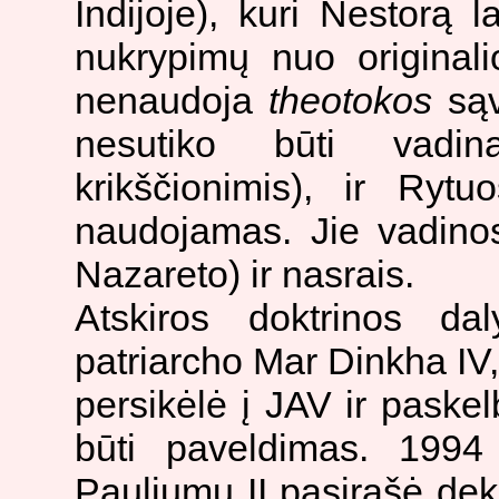
Indijoje), kuri Nestorą la
nukrypimų nuo originali
nenaudoja
theotokos
sąv
nesutiko būti vadin
krikščionimis), ir Ryt
naudojamas. Jie vadinos
Nazareto) ir nasrais.
Atskiros doktrinos dal
patriarcho Mar Dinkha IV
persikėlė į JAV ir paskelb
būti paveldimas. 1994
Pauliumu II pasirašė dekla