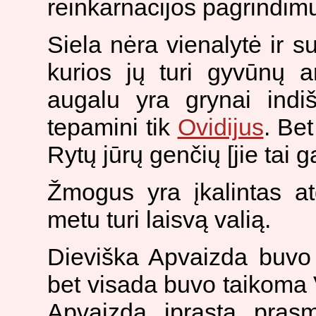
reinkarnacijos pagrindim
Siela nėra vienalytė ir s
kurios jų turi gyvūnų a
augalu yra grynai indi
tepamini tik
Ovidijus
. Bet
Rytų jūrų genčių [jie tai g
Žmogus yra įkalintas a
metu turi laisvą valią.
Dieviška Apvaizda buvo 
bet visada buvo taikoma Vi
Apvaizda įprasta pras