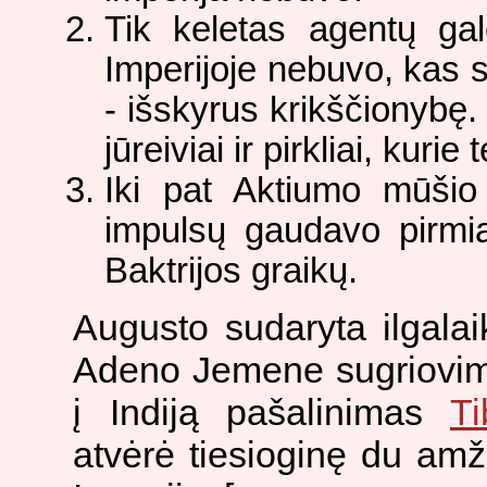
Tik keletas agentų gal
Imperijoje nebuvo, kas 
- išskyrus krikščionybę.
jūreiviai ir pirkliai, kurie
Iki pat Aktiumo mūšio I
impulsų gaudavo pirmia
Baktrijos graikų.
Augusto sudaryta ilgalai
Adeno Jemene sugriovima
į Indiją pašalinimas
Ti
atvėrė tiesioginę du amž