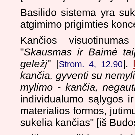
Basilido sistema yra su
atgimimo prigimties konc
Kančios visuotinumas
"
Skausmas ir Baimė tai
geležį
" [
].
Strom. 4, 12.90
kančia, gyventi su nemyli
mylimo - kančia, negaut
individualumo sąlygos ir 
materialios formos, jutimų
sukelia kančias" [iš Bud