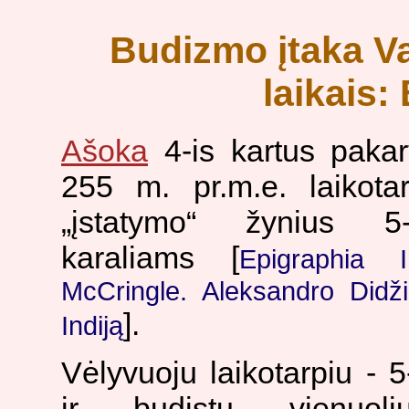
Budizmo įtaka V
laikais:
Ašoka
4-is kartus pakar
255 m. pr.m.e. laikotar
„įstatymo“ žynius 5
karaliams [
Epigraphia 
McCringle. Aleksandro Didži
].
Indiją
Vėlyvuoju laikotarpiu - 
ir budistų vienuol