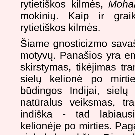
rytietiškos kilmės,
Moha
mokinių. Kaip ir graik
rytietiškos kilmės.
Šiame gnosticizmo savaš
motyvų. Panašios yra eman
skirstymas, tikėjimas tra
sielų kelionė po mirti
būdingos Indijai, sielų
natūralus veiksmas, tr
indiška - tad labiausi
kelionėje po mirties. Pa