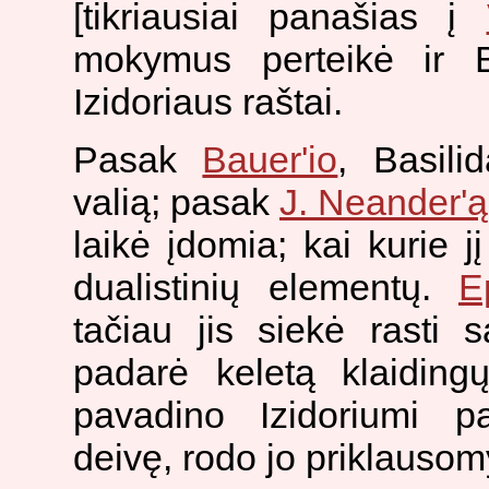
[tikriausiai panašias į
mokymus perteikė ir B
Izidoriaus raštai.
Pasak
Bauer'io
, Basil
valią; pasak
J. Neander'ą
laikė įdomia; kai kurie j
dualistinių elementų.
E
tačiau jis siekė rasti 
padarė keletą klaiding
pavadino Izidoriumi pa
deivę, rodo jo priklauso