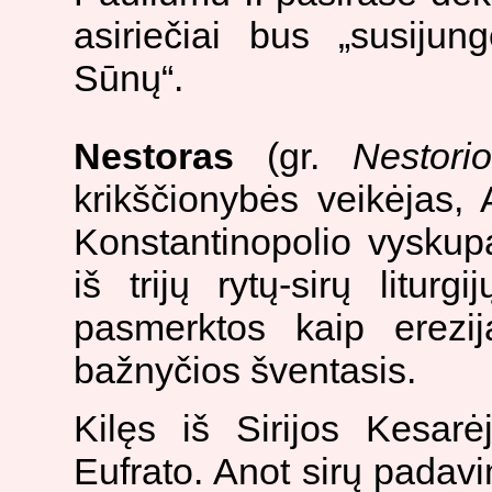
asiriečiai bus „susiju
Sūnų“.
Nestoras
(gr.
Nestori
krikščionybės veikėjas, 
Konstantinopolio vyskup
iš trijų rytų-sirų liturg
pasmerktos kaip erezij
bažnyčios šventasis.
Kilęs iš Sirijos Kesar
Eufrato. Anot sirų padavim