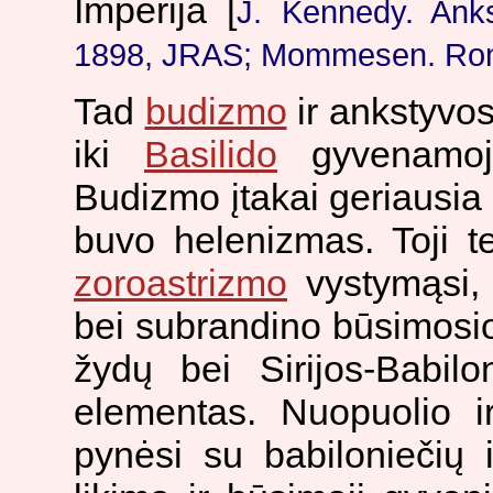
Imperija [
J. Kennedy. Anks
1898, JRAS; Mommesen. Romos
Tad
budizmo
ir ankstyvos
iki
Basilido
gyvenamojo
Budizmo įtakai geriausia
buvo helenizmas. Toji 
zoroastrizmo
vystymąsi
bei subrandino būsimosi
žydų bei Sirijos-Babilo
elementas. Nuopuolio i
pynėsi su babiloniečių 