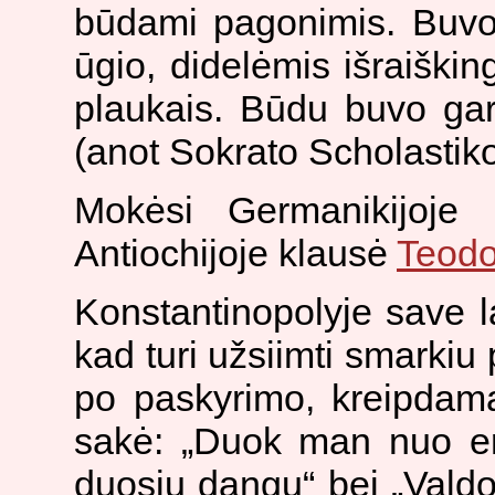
būdami pagonimis. Buvo 
ūgio, didelėmis išraiškin
plaukais. Būdu buvo garb
(anot Sokrato Scholastiko
Mokėsi Germanikijoje 
Antiochijoje klausė
Teodo
Konstantinopolyje save la
kad turi užsiimti smarkiu
po paskyrimo, kreipdama
sakė: „Duok man nuo ere
duosiu dangų“ bei „Valdo