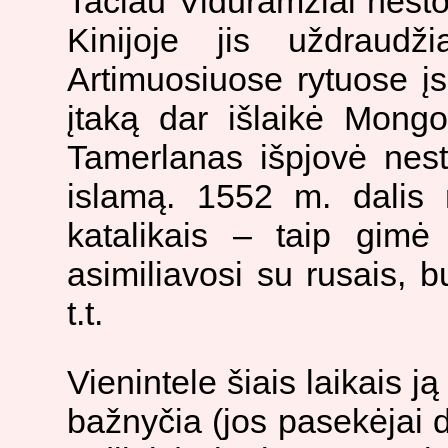
Tačiau Viduramžiai nest
Kinijoje jis uždraudži
Artimuosiuose rytuose įs
įtaką dar išlaikė Mongo
Tamerlanas išpjovė nest
islamą. 1552 m. dalis 
katalikais – taip gim
asimiliavosi su rusais, b
t.t.
Vienintele šiais laikais ją
bažnyčia (jos pasekėjai da