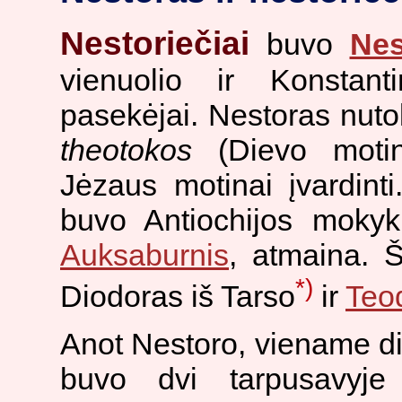
Nestoriečiai
buvo
Nes
vienuolio ir Konstant
pasekėjai. Nestoras nut
theotokos
(Dievo moti
Jėzaus motinai įvardin
buvo Antiochijos mokykl
Auksaburnis
, atmaina. Š
*)
Diodoras iš Tarso
ir
Teo
Anot Nestoro, viename d
buvo dvi tarpusavyje 