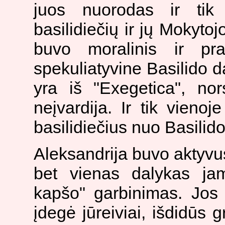
juos nuorodas ir tik r
basilidiečių ir jų Mokyto
buvo moralinis ir pr
spekuliatyvine Basilido dal
yra iš "Exegetica", nors
neįvardija. Ir tik vienoje
basilidiečius nuo Basilido 
Aleksandrija buvo aktyvu
bet vienas dalykas ja
kapšo" garbinimas. Jos 
įdegė jūreiviai, išdidūs gr