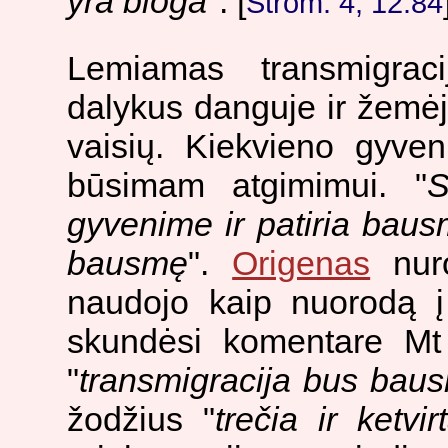
yra bloga
". [
Strom. 4, 12.84
Lemiamas transmigraci
dalykus danguje ir žemė
vaisių. Kiekvieno gyve
būsimam atgimimui. "
S
gyvenime ir patiria bau
bausmę
".
Origenas
nuro
naudojo kaip nuorodą į 
skundėsi komentare Mt
"
transmigracija bus baus
žodžius "
trečia ir ketv