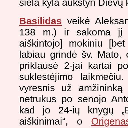
siela kyla aukštyn Dievų k
Basilidas
veikė Aleksan
138 m.) ir sakoma jį 
aiškintojo] mokiniu [b
labiau grindė šv. Mato, o
priklausė 2-jai kartai 
suklestėjimo laikmečiu
vyresnis už amžinink
netrukus po senojo Ant
kad jo 24-ių knygų „E
aiškinimai“, o
Origena