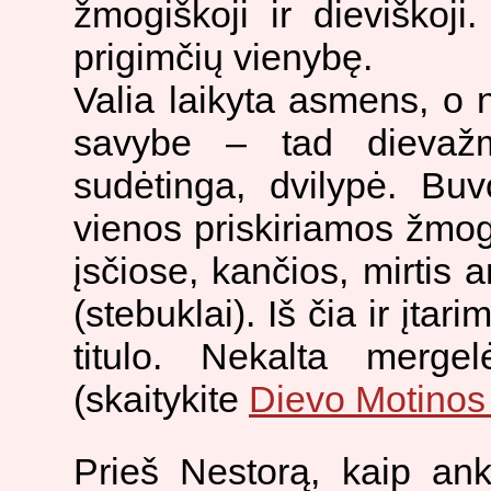
žmogiškoji ir dieviškoj
prigimčių vienybę.
Valia laikyta asmens, o ne
savybe – tad dievažm
sudėtinga, dvilypė. Buv
vienos priskiriamos žmog
įsčiose, kančios, mirtis a
(stebuklai). Iš čia ir įtar
titulo. Nekalta merge
(skaitykite
Dievo Motinos
Prieš Nestorą, kaip an