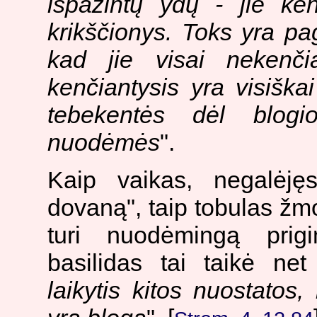
išpažintų ydų - jie ke
krikščionys. Toks yra pa
kad jie visai nekenčia
kenčiantysis yra visiškai
tebekentės dėl blog
nuodėmės
".
Kaip vaikas, negalėjęs
dovaną", taip tobulas ž
turi nuodėmingą prig
basilidas tai taikė ne
laikytis kitos nuostatos,