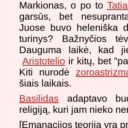
Markionas
, o po to
Tati
garsūs, bet nesuprant
Juose buvo heleniška d
turinys? Bažnyčios tė
Dauguma laikė, kad j
Aristotelio
ir kitų, bet "p
Kiti nurodė
zoroastrizm
šiais laikais.
Basilidas
adaptavo budis
religiją, kuri jam nieko ne
[Emanacijos teorija yra p