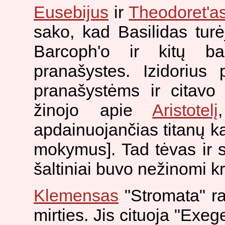
Eusebijus
ir
Theodoret'a
sako, kad Basilidas turė
Barcoph'o ir kitų bar
pranašystes. Izidorius
pranašystėms ir citavo
žinojo apie
Aristotelį
apdainuojančias titanų ka
mokymus]. Tad tėvas ir s
šaltiniai buvo nežinomi k
Klemensas
"Stromata" ra
mirties. Jis cituoja "Exege