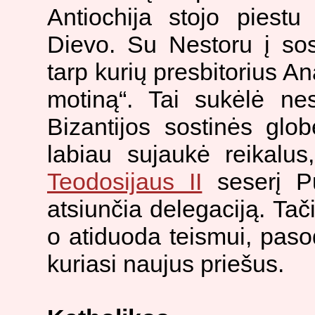
Antiochija stojo piest
Dievo. Su Nestoru į sos
tarp kurių presbitorius A
motiną“. Tai sukėlė ne
Bizantijos sostinės glo
labiau sujaukė reikalu
Teodosijaus II
seserį Pul
atsiunčia delegaciją. Tač
o atiduoda teismui, pasod
kuriasi naujus priešus.