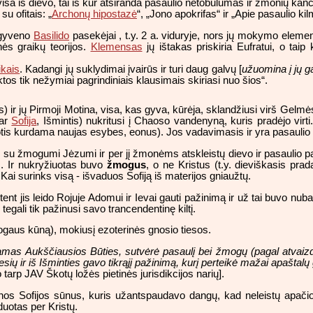
ei visa iš dievo, tai iš kur atsiranda pasaulio netobulumas ir žmonių kan
su ofitais: „
Archonų hipostazė
“, „Jono apokrifas“ ir „Apie pasaulio kil
 gyveno
Basilido
pasekėjai , t.y. 2 a. viduryje, nors jų mokymo element
nės graikų teorijos.
Klemensas
jų ištakas priskiria Eufratui, o taip
ikais
. Kadangi jų suklydimai įvairūs ir turi daug galvų [
užuomina į jų 
tos tik nežymiai pagrindiniais klausimais skiriasi nuo šios“.
) ir jų Pirmoji Motina, visa, kas gyva, kūrėja, sklandžiusi virš Gelmė
(ar
Sofija
, Išmintis) nukritusi į Chaoso vandenyną, kuris pradėjo virti.
is kurdama naujas esybes, eonus). Jos vadavimasis ir yra pasaulio is
ų su žmogumi Jėzumi ir per jį žmonėms atskleistų dievo ir pasaulio pasl
s. Ir nukryžiuotas buvo
žmogus
, o ne Kristus (t.y. dieviškasis pra
Kai surinks visą - išvaduos Sofiją iš materijos gniaužtų.
t jis leido Rojuje Adomui ir Ievai gauti pažinimą ir už tai buvo nubau
i tegali tik pažinusi savo trancendentinę kiltį.
mogaus kūną), mokiusį ezoterinės gnosio tiesos.
amas Aukščiausios Būties, sutvėrė pasaulį bei žmogų (pagal atvaizdą 
ių ir iš Išminties gavo tikrąjį pažinimą, kurį perteikė mažai apaštalų 
 tarp JAV Škotų ložės pietinės jurisdikcijos narių].
nos Sofijos sūnus, kuris užantspaudavo dangų, kad neleistų apačioje
duotas per Kristų.