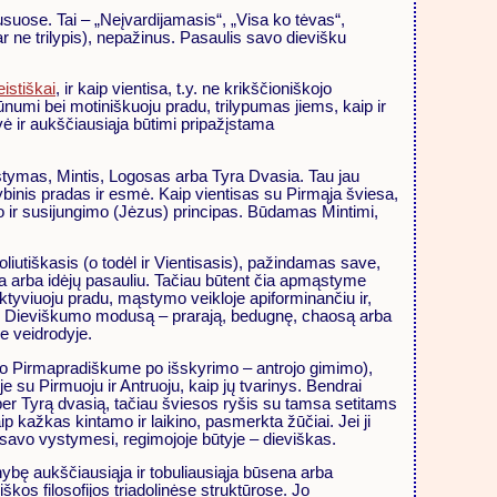
usuose. Tai – „Neįvardijamasis“, „Visa ko tėvas“,
ar ne trilypis), nepažinus. Pasaulis savo dievišku
eistiškai
, ir kaip vientisa, t.y. ne krikščioniškojo
numi bei motiniškuoju pradu, trilypumas jiems, kaip ir
ė ir aukščiausiąja būtimi pripažįstama
stymas, Mintis, Logosas arba Tyra Dvasia. Tau jau
ybinis pradas ir esmė. Kaip vientisas su Pirmąja šviesa,
umo ir susijungimo (Jėzus) principas. Būdamas Mintimi,
liutiškasis (o todėl ir Vientisasis), pažindamas save,
ėja arba idėjų pasauliu. Tačiau būtent čia apmąstyme
ktyviuoju pradu, mąstymo veikloje apiforminančiu ir,
čiąjį Dieviškumo modusą – prarają, bedugnę, chaosą arba
e veidrodyje.
 liko Pirmapradiškume po išskyrimo – antrojo gimimo),
e su Pirmuoju ir Antruoju, kaip jų tvarinys. Bendrai
nį per Tyrą dvasią, tačiau šviesos ryšis su tamsa setitams
ip kažkas kintamo ir laikino, pasmerkta žūčiai. Jei ji
r, savo vystymesi, regimojoje būtyje – dieviškas.
ybę aukščiausiąja ir tobuliausiąja būsena arba
s filosofijos triadolinėse struktūrose. Jo