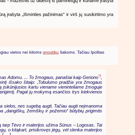
imas - mažesnis už didesnį iš paminėtųjų ir kuriame įrašyta
 įrašyta „Išminties pažinimas“ ir virš jų susikirtimo yra
augiau vietos nei kitoms
gnostikų
šakoms. Tačiau Ipolitas
*)
namas Adomu. ... To žmogaus, panašiai kaip Geriono
,
mintį išsako šitaip: ‚Tobulumo pradžia yra žmogaus
są įsikūnijusios kartu viename vieninteliame žmoguje
 prigimtį. Pagal jų mokymą esančios trys kiekvienos
s yra sielos, nes sugebą augti. Tačiau augti neįmanoma
a „dangiškų, žemiškų ir požemio“ būtybių prigimtis
etą tarp Tėvo ir materijos užima Sūnus – Logosas. Tai
ėgų, o kitąkart, prisikrovęs jėgų, vėl slenka materijos
 ... ]