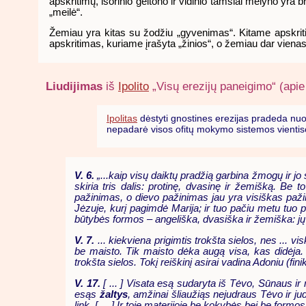
apskritimų, išorinio geltono ir vidinio tamsiai mėlyno yra
„meilė“.
Žemiau yra kitas su žodžiu „gyvenimas“. Kitame apskritim
apskritimas, kuriame įrašyta „žinios“, o žemiau dar viena
Liudijimas
iš
Ipolito
„Visų erezijų paneigimo“ (apie
Ipolitas
dėstyti gnostines erezijas pradeda nuo o
nepadarė visos ofitų mokymo sistemos vientisos
V. 6.
„...kaip visų daiktų pradžią garbina žmogų ir j
skiria tris dalis: protinę, dvasinę ir žemišką. B
pažinimas, o dievo pažinimas jau yra visiškas pažin
Jėzuje, kurį pagimdė Marija; ir tuo pačiu metu tuo
būtybės formos – angeliška, dvasiška ir žemiška: jų va
V. 7.
... kiekviena prigimtis trokšta sielos, nes ... 
be maisto. Tik maisto dėka augą visa, kas didėja.
trokšta sielos. Tokį reiškinį asirai vadina Adoniu (fin
V. 17.
[ ... ] Visata esą sudaryta iš Tėvo, Sūnaus ir
esąs
žaltys
, amžinai šliaužiąs nejudraus Tėvo ir judr
link. [ ... ] Ir toje materijoje be kokybės bei be for