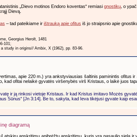
atanistinis „Dievo motinos Endoro koventas“ remiasi
gnostikų
, o ypač
ikrąjį Dievą.
nas
– tad pateikiame ir
ištrauką apie ofitus
iš jo straipsnio apie gnostik
Rome, Georgius Herolt, 1481
86-101;
a study in origins// Ambix, X (1962), pp. 83-96.
ertimas, apie 220 m.) yra ankstyviausias šaltinis paminintis ofitus ir
o, kad ofitai nelaikė gyvatės viršenybės virš Kristaus, o laikė juos tap
vatę ir ją rinkosi vietoje Kristaus. Ir kad Kristus imitavo Mozės gyva
mogaus Sūnus“ [Jn 3:14]. Be to, sakyta, kad Ieva tikėjusi gyvate kaip e
alinę diagramą
] atskirų apskritimų apibrėžtų apskritimu, kuris yra pasaulio siela i