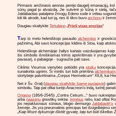
Pirmasis amžinasis aeonas perėjo daugelį emanacijų, kol
sūnų pagal jo atvaizdą. Jie sutvėrė jo kūną ir sielą, ta
Jaldabaotas patalpino žmogų Edeno sode ir vėliau sugundė 
kiti tik atrodė, kad turi ją, nes iš tikro buvo
archonų
ir žemės
Daugiau skaitykite
Tertuliano
„
Prieš visas erezijas
“
T
arp to meto heleniškojo pasaulio
alchemijos
ir gnostici
pažinimą. Abi savo koncepcijas kildino iš Stoa, kaip atski
Heleniškoje alchemijoje žaltys kartais vaizduojamas kai
šis simbolis išreiškiamas trimis apskritimais ir yra gyv
pavasarį, o pabaigoje - sugraužia pati save.
Ciklinis Visumos vienybės pobūdis yra
stoikų
koncepcija 
sunaikinta ugnimi. Ši mintis turi būti priimtina
alchemikam
skirtybėje patvirtinama „Corpus Hermeticum“ XII,8, kai He
Net ir Šv. Gralį (
daugiau skaitykite šiame puslapyje
) galim
simboliu. Taip pat ofitai turėjo Anacreon'o indą, turintį pana
Origeno
(185/6-254/5) „Contra Celsum...“ buvo nukreiptas
arba
naasenų
gnostikų sektai.
Irenėjus
rašo, kad ofitai Ro
jos nepaklusnaus sūnaus, blogio demiurgo
Jaldabaoth'o
v
žemėje. Jis yra pneumatinis principas bei išsigelbėjimo simb
„
Kaip Mozė dykumoje iškėlė gyvatę, taip turi būti iškelta