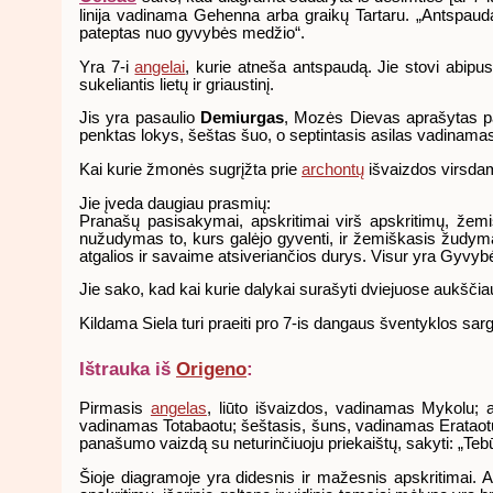
linija vadinama Gehenna arba graikų Tartaru. „Antspaud
pateptas nuo gyvybės medžio“.
Yra 7-i
angelai
, kurie atneša antspaudą. Jie stovi abipu
sukeliantis lietų ir griaustinį.
Jis yra pasaulio
Demiurgas
, Mozės Dievas aprašytas p
penktas lokys, šeštas šuo, o septintasis asilas vadinama
Kai kurie žmonės sugrįžta prie
archontų
išvaizdos virsdami 
Jie įveda daugiau prasmių:
Pranašų pasisakymai, apskritimai virš apskritimų, žem
nužudymas to, kurs galėjo gyventi, ir žemiškasis žudyma
atgalios ir savaime atsiveriančios durys. Visur yra Gyvyb
Jie sako, kad kai kurie dalykai surašyti dviejuose aukšč
Kildama Siela turi praeiti pro 7-is dangaus šventyklos sarg
Ištrauka iš
Origeno
:
Pirmasis
angelas
, liūto išvaizdos, vadinamas Mykolu; an
vadinamas Totabaotu; šeštasis, šuns, vadinamas Erataotu
panašumo vaizdą su neturinčiuoju priekaištų, sakyti: „T
Šioje diagramoje yra didesnis ir mažesnis apskritimai. An