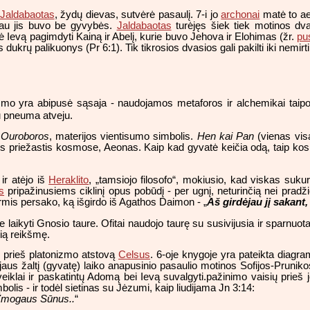
Jaldabaotas
, žydų dievas, sutvėrė pasaulį. 7-i jo
archonai
matė to ae
čiau jis buvo be gyvybės.
Jaldabaotas
turėjęs šiek tiek motinos dv
Ievą pagimdyti Kainą ir Abelį, kurie buvo Jehova ir Elohimas (žr.
pu
 dukrų palikuonys (Pr 6:1). Tik tikrosios dvasios gali pakilti iki nemir
zmo yra abipusė sąsaja - naudojamos metaforos ir alchemikai taipog
ru pneuma atveju.
p
Ouroboros
, materijos vientisumo simbolis.
Hen kai Pan
(vienas vis
ybės priežastis kosmose, Aeonas. Kaip kad gyvatė keičia odą, taip k
ir atėjo iš
Heraklito
,
„tamsiojo filosofo“, mokiusio, kad viskas sukur
s
pripažinusiems ciklinį opus pobūdį - per ugnį, neturinčią nei pradž
rmis persako, ką išgirdo iš Agathos Daimon - „
Aš girdėjau jį sakant,
e laikyti Gnosio taure. Ofitai naudojo taurę su susivijusia ir sparnuot
šią reikšmę.
 prieš platonizmo atstovą
Celsus
. 6-oje knygoje yra pateikta diagra
jaus žaltį (gyvatę) laiko anapusinio pasaulio motinos Sofijos-Prunik
eiklai ir paskatintų Adomą bei Ievą suvalgyti.pažinimo vaisių prieš 
olis - ir todėl sietinas su Jėzumi, kaip liudijama Jn 3:14:
s Žmogaus Sūnus..
“