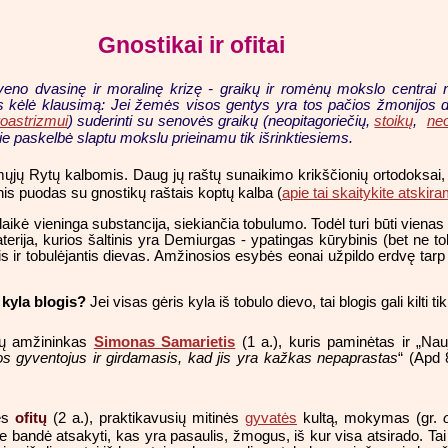
Gnostikai ir ofitai
o dvasinę ir moralinę krizę - graikų ir romėnų mokslo centrai nyko,
os kėlė klausimą: Jei žemės visos gentys yra tos pačios žmonijos da
oastrizmui
) suderinti su senovės graikų (neopitagoriečių,
stoikų
,
neo
 jie paskelbė slaptu mokslu prieinamu tik išrinktiesiems.
mųjų Rytų kalbomis. Daug jų raštų sunaikimo krikščionių ortodoksai, 
is puodas su gnostikų raštais koptų kalba (
apie tai skaitykite atskir
ikė vieninga substancija, siekiančia tobulumo. Todėl turi būti vienas
ija, kurios šaltinis yra Demiurgas - ypatingas kūrybinis (bet ne tob
s ir tobulėjantis dievas. Amžinosios esybės eonai užpildo erdvę tarp
 kyla blogis?
Jei visas gėris kyla iš tobulo dievo, tai blogis gali kilti ti
alų amžininkas
Simonas Samarietis
(1 a.), kuris paminėtas ir „Na
s gyventojus ir girdamasis, kad jis yra kažkas nepaprastas
“ (Apd 
ofitų
lęs
(2 a.), praktikavusių mitinės
gyvatės
kultą, mokymas (gr.
Jie bandė atsakyti, kas yra pasaulis, žmogus, iš kur visa atsirado. Ta