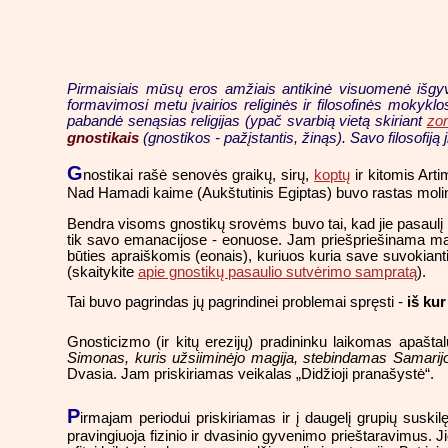
Pirmaisiais mūsų eros amžiais antikinė visuomenė išgyven
formavimosi metu įvairios religinės ir filosofinės mokykl
pabandė senąsias religijas (ypač svarbią vietą skiriant
zor
gnostikais
(gnostikos - pažįstantis, žinąs). Savo filosofiją
G
nostikai rašė senovės graikų, sirų,
koptų
ir kitomis Arti
Nad Hamadi kaime (Aukštutinis Egiptas) buvo rastas molin
Bendra visoms gnostikų srovėms buvo tai, kad jie pasaulį la
tik savo emanacijose - eonuose. Jam priešpriešinama mater
būties apraiškomis (eonais), kuriuos kuria save suvokianti
(skaitykite
apie gnostikų pasaulio sutvėrimo sampratą
).
Tai buvo pagrindas jų pagrindinei problemai spręsti -
iš kur
Gnosticizmo (ir kitų erezijų) pradininku laikomas apašt
Simonas, kuris užsiiminėjo magija, stebindamas Samarijo
Dvasia. Jam priskiriamas veikalas „Didžioji pranašystė“.
P
irmajam periodui priskiriamas ir į daugelį grupių suski
pravingiuoja fizinio ir dvasinio gyvenimo prieštaravimus. 