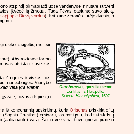
ono atspindį pirmapradžiuose vandenyse ir nutarė sutverti
asios įkvėpė ją žmogui. Tada Tėvas pasiuntė savo sielą.
slapį apie Dievų vardus
). Kai kurie žmonės turėjo dvasią, o
tingumo.
i siekė išsigelbėjimo per
ame). Abstraktesne forma
osmosas atsistato save kas
ta iš ugnies ir viskas bus
ios, nei pabaigos. Vienybe
Ouroborosas,
gnostikų aeono
 kad Visa yra Viena
“.
ženklas, iš Horapollo,
Selecta Hieroglyphica
, 1597
a gyvate, buvusia Išpirkėjo
ma iš koncentrinių apskritimų, kurią
Origenas
priskiria ofitų
os (Sophia-Prunikos) emisaru, jos pasiųstu, kad sutrukdytų
jo (Jaldabaoto) valią. Žalčio veiksmai buvo gnosio pradžia