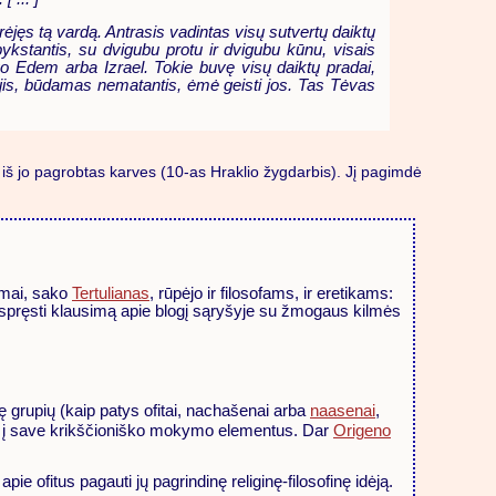
rėjęs tą vardą. Antrasis vadintas visų sutvertų daiktų
ykstantis, su dvigubu protu ir dvigubu kūnu, visais
o Edem arba Izrael. Tokie buvę visų daiktų pradai,
 jis, būdamas nematantis, ėmė geisti jos. Tas Tėvas
mtų iš jo pagrobtas karves (10-as Hraklio žygdarbis). Jį pagimdė
simai, sako
Tertulianas
, rūpėjo ir filosofams, ir eretikams:
šspręsti klausimą apie blogį sąryšyje su žmogaus kilmės
lę grupių (kaip patys ofitai, nachašenai arba
naasenai
,
jungė į save krikščioniško mokymo elementus. Dar
Origeno
ie ofitus pagauti jų pagrindinę religinę-filosofinę idėją.