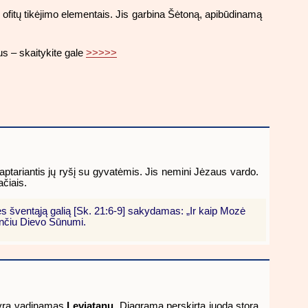
 ofitų tikėjimo elementais. Jis garbina Šėtoną, apibūdinamą
us – skaitykite gale
>>>>>
 aptariantis jų ryšį su gyvatėmis. Jis nemini Jėzaus vardo.
ačiais.
tės šventąją galią [Sk. 21:6-9] sakydamas: „Ir kaip Mozė
sančiu Dievo Sūnumi.
r yra vadinamas
Leviatanu
. Diagrama perskirta juoda stora