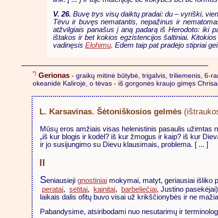
V. 26.
Buvę trys visų daiktų pradai: du – vyriški, vie
Tėvu ir buvęs nematantis, nepažinus ir nematomas, 
atžvilgiais panašus į aną padarą iš Herodoto: iki 
ištakos ir bet kokios egzistencijos šaltiniai. Kit
vadinęsis
Elohimu
. Edem taip pat pradėjo stipriai ge
*)
Gerionas
- graikų mitinė būtybė, trigalvis, triliemenis, 6-
okeanidė Kalirojė, o tėvas - iš gorgonės kraujo gimęs Chrisa
L. Karsavinas. Šėtoniškosios gelmės
(ištrauko
Mūsų eros amžiais visas helenistinis pasaulis užimtas nau
„iš kur blogis ir kodėl? iš kur žmogus ir kaip? iš kur Die
ir jo susijungimo su Dievu klausimais, problema. [ ... ]
II
S
eniausieji
gnostiniai
mokymai, matyt, geriausiai išliko
peratai
,
setitai
,
kainitai
,
barbeliečiai
, Justino pasekėjai)
laikais dalis ofitų buvo visai už krikščionybės ir ne maž
Pabandysime, atsiribodami nuo nesutarimų ir terminologinių