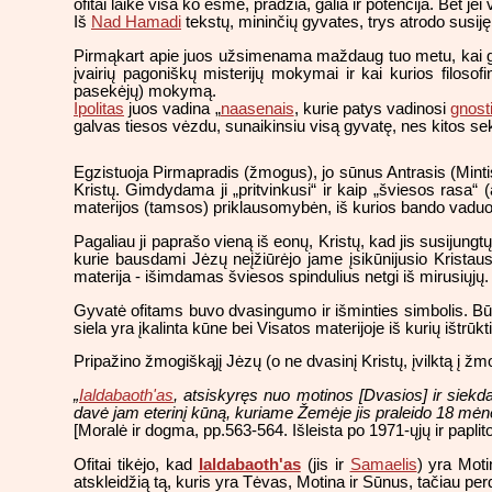
ofitai laikė visa ko esme, pradžia, galia ir potencija. Bet j
Iš
Nad Hamadi
tekstų, mininčių gyvates, trys atrodo susiję 
Pirmąkart apie juos užsimenama maždaug tuo metu, kai
įvairių pagoniškų misterijų mokymai ir kai kurios filosofi
pasekėjų) mokymą.
Ipolitas
juos vadina „
naasenais
, kurie patys vadinosi
gnost
galvas tiesos vėzdu, sunaikinsiu visą gyvatę, nes kitos sek
Egzistuoja Pirmapradis (žmogus), jo sūnus Antrasis (Mintis
Kristų. Gimdydama ji „pritvinkusi“ ir kaip „šviesos rasa“ 
materijos (tamsos) priklausomybėn, iš kurios bando vaduot
Pagaliau ji paprašo vieną iš eonų, Kristų, kad jis susijungt
kurie bausdami Jėzų neįžiūrėjo jame įsikūnijusio Kristau
materija - išimdamas šviesos spindulius netgi iš mirusiųjų. 
Gyvatė ofitams buvo dvasingumo ir išminties simbolis. Būten
siela yra įkalinta kūne bei Visatos materijoje iš kurių ištrūkt
Pripažino žmogiškąjį Jėzų (o ne dvasinį Kristų, įvilktą į ž
„
Ialdabaoth'as
, atsiskyręs nuo motinos [Dvasios] ir siekd
davė jam eterinį kūną, kuriame Žemėje jis praleido 18 mėnes
[Moralė ir dogma, pp.563-564. Išleista po 1971-ųjų ir paplito
Ofitai tikėjo, kad
Ialdabaoth'as
(jis ir
Samaelis
) yra Moti
atskleidžią tą, kuris yra Tėvas, Motina ir Sūnus, tačiau per