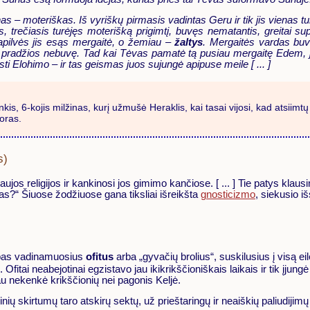
nas – moteriškas. Iš vyriškų pirmasis vadintas Geru ir tik jis vienas tu
trečiasis turėjęs moterišką prigimtį, buvęs nematantis, greitai sup
papilvės jis esąs mergaitė, o žemiau –
žaltys
. Mergaitės vardas buv
okios pradžios nebuvę. Tad kai Tėvas pamatė tą pusiau mergaitę Edem,
isti Elohimo – ir tas geismas juos sujungė apipuse meile [ ... ]
rankis, 6-kojis milžinas, kurį užmušė Heraklis, kai tasai vijosi, kad atsii
oras.
s)
jos religijos ir kankinosi jos gimimo kančiose. [ ... ] Tie patys klau
vas?“ Šiuose žodžiuose gana tiksliai išreikšta
gnosticizmo
, siekusio i
 pas vadinamuosius
ofitus
arba „gyvačių brolius“, suskilusius į visą ei
. Ofitai neabejotinai egzistavo jau ikikrikščioniškais laikais ir tik į
iau nekenkė krikščionių nei pagonis Keljė.
 skirtumų taro atskirų sektų, už prieštaringų ir neaiškių paliudijimų ap