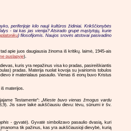
 periferijoje kilo nauji kultūros židiniai. Krikščionybės
lys - tai kas jas vienija? Atsirado grupė mąstytojų, kurie
platonikų
) filosofijomis. Naujos srovės atstovai pasivadino
tad apie juos daugiausia žinoma iš kritikų. laimė, 1945-ais
ame puslapyje
).
 dievas, kuris yra nepažinus visa ko pradas, pasireiškiantis
ulas) pradas. Materija nuolat kovoja su įvairiomis tobulos
 dievo ir materialaus pasaulio. Vienas iš eonų buvo Kristus
k iš materijos.
ujajame Testamente“: „
Mieste buvo vienas žmogus vardu
8,9). Jis save laikė aukščiausiu dievu: tėvu, sūnumi ir šv.
ophis
- gyvatė). Gyvatė simbolizavo pasaulio dvasią, kuri
i įmanoma tik pažinus, kas yra aukščiausioji dievybė, kurią