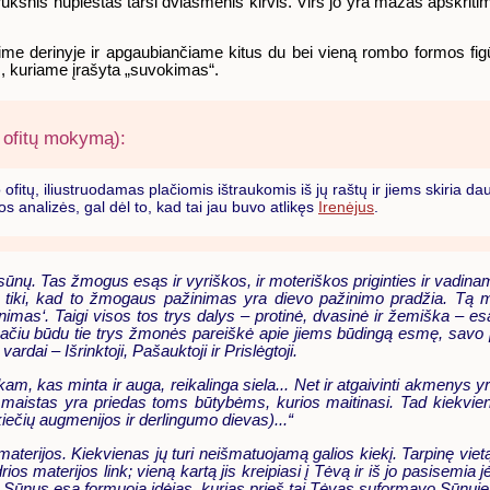
 brūkšnis nupieštas tarsi dviašmenis kirvis. Virš jo yra mažas apskrit
e derinyje ir apgaubiančiame kitus du bei vieną rombo formos figūrą
s, kuriame įrašyta „suvokimas“.
 ofitų mokymą):
fitų, iliustruodamas plačiomis ištraukomis iš jų raštų ir jiems skiria d
 analizės, gal dėl to, kad tai jau buvo atlikęs
Irenėjus
.
o sūnų. Tas žmogus esąs ir vyriškos, ir moteriškos priginties ir vadi
e to tiki, kad to žmogaus pažinimas yra dievo pažinimo pradžia. Tą 
imas‘. Taigi visos tos trys dalys – protinė, dvasinė ir žemiška – e
 pačiu būdu tie trys žmonės pareiškė apie jiems būdingą esmę, savo
rdai – Išrinktoji, Pašauktoji ir Prislėgtoji.
viskam, kas minta ir auga, reikalinga siela... Net ir atgaivinti akmeny
 maistas yra priedas toms būtybėms, kurios maitinasi. Tad kiekvien
ikiečių augmenijos ir derlingumo dievas)...“
 materijos. Kiekvienas jų turi neišmatuojamą galios kiekį. Tarpinę vi
ios materijos link; vieną kartą jis kreipiasi į Tėvą ir iš jo pasisemia j
mos Sūnus esą formuoja idėjas, kurias prieš tai Tėvas suformavo Sūnuje. [