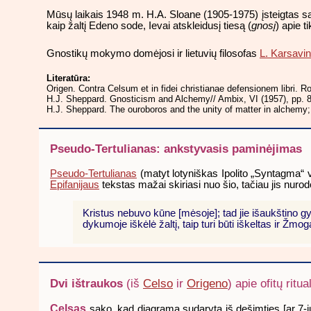
Mūsų laikais 1948 m. H.A. Sloane (1905-1975) įsteigtas s
kaip žaltį Edeno sode, Ievai atskleidusį tiesą (
gnosį
) apie t
Gnostikų mokymo domėjosi ir lietuvių filosofas
L. Karsavi
Literatūra:
Origen. Contra Celsum et in fidei christianae defensionem libri. 
H.J. Sheppard. Gnosticism and Alchemy// Ambix, VI (1957), pp. 
H.J. Sheppard. The ouroboros and the unity of matter in alchemy; 
Pseudo-Tertulianas: ankstyvasis paminėjimas
Pseudo-Tertulianas
(matyt lotyniškas Ipolito „Syntagma“ v
Epifanijaus
tekstas mažai skiriasi nuo šio, tačiau jis nurod
Kristus nebuvo kūne [mėsoje]; tad jie išaukštino gy
dykumoje iškėlė žaltį, taip turi būti iškeltas ir Ž
Dvi ištraukos
(iš
Celso
ir
Origeno
) apie ofitų ritu
Celsas
sako, kad diagrama sudaryta iš dešimties [ar 7-ių