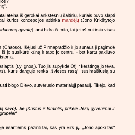
čios?
mę“.
ai ateina iš gerokai ankstesnių šaltinių, kuriais buvo slapti
 kai kurios koncepcijos atitinka
mandėjų
(Jono Krikštytojo
garbinamą gyvatę
] tarsi hidra iš mito, tai jei aš nukirsiu visas
s (Chaoso). Išėjusi už Pirmapradžio ir jo sūnaus ji pagimdė
 Iš jo susikūrė kūną ir tapo jo centru, - bet kartu pakliuvo
torija.
aptis (t.y. gnosį). Tuo jis supykdė Ofį ir kerštingą jo tėvą,
das), kuris danguje renka „šviesos rasą“, susimaišiusią su
sti blogo Dievo, sutvėrusio materialųjį pasaulį. Tikėjo, kad
savo). Jie [Kristus ir Išmintis] prikėlė Jėzų gyvenimui ir
grupelei“
 esantiems pažinti tai, kas yra virš jų. „Jono apokrifas“