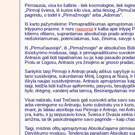
Pirmiausia, visa ko šaltinis - tiek kosmologine, tiek lo
„Pirmoji šviesa, iš kurios kilo visa, arba tiesiog „Pirmuč
pagrindu, o todėl ir „Pirmažmogis“ arba „Adomas“.
Iš karto pažymėkime: Pirmapradiškumas apmąstomas ne ka
trilypumo prasme. Ir nors
naasenai
ir kalba apie trilypę
kitiems ofitams, suprantamas absoliučiojo prado antroj
neišskiriamumas, potencialumas, kas, žinoma, savyje s
Iš „Pirmučiausiojo“, iš „Pirmažmogio“ ar absoliučios B
išsiskyrimo modusas, taigi, ir pirmapradiškumo suvokimo,
Antrasis gali būti tapatinamas su ja; kaip pasaulio pradas
Protu ar Logosu, Antrasis yra žinojimo ar
gnosio
pradas; 
Santykis tarp Pirmojo ir Antrojo pradų aiškus sąryšyje su 
tarsi susidvejina, sukurdamas Mintį, Logosą ar Nusą. Ir 
iškyla naujas susidvejinimas. Antrasis apmąstomas kaip a
taigi, leidžia būti kažkuo apiformintu, pasyviu, besąlyg
hyle
, drėgmę, vandenį arba tamsą. Besirangydamas minti
Visai natūralu, kad Trečiasis gali susivokti arba savo s
arba vieningume su Antruoju, kurio substratu yra ir kuris
imant, jis labiau atsiriboja nuo Pirmojo ir Antrojo, nei An
yra, kartu, ir jų tarpusavio kova. Šviesa ir Dvasia siekia
amžina, tai tik paskutiniajame savo pagrinde – kaip chaos
Taigi, mistinis ofitų apmąstymas Absoliučiajame pirmiau
Dieviškumo modusu. Tendenciją panašiam Absoliuto supra