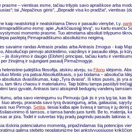
gine prasme – vientisas esme, tačiau trilypis savo apraiškose arba mod
iausias“; tai „Nepažinus gėris“, „Bepradė visa ko pradžia“, vientisas (d
ip neatskirtoji ir neatskiriama Dievo ir pasaulio vienybė, t.y.
pant
 Pirmapradiškumo esmę: apie „Aukščiausiąjį tėvą“, su kartu esančiu Sū
o vystymosi momento prasme. Tuo atmetama absoliuti trilypumo tikrov
lepia paslėptą Pirmapradiškumo absoliutizmo neigimą.
ūties savaime randas Antrasis pradas arba Antrasis žmogus - kaip Mą
 Absoliučiojo pirmojo atskleidimo, vaizdinys ir pasaulio idėja, jo kūr
 – jis išskyrimo ir daugio (
Elohim
) principas, tačiau kartu ir vientis
per žinojimą ir sujungiant pasaulį Pirmažmogyje.
helenistine-judėjiška filosofija, atskiru atveju, su
Filono
idėjomis. Abso
kilusi Mintis yra patsai Absoliutiškasis, o juo būdama – absoliučia Id
bsoliutus dvasiškumas, kaip „Tyra dvasia“. Iš kitos pusės, jis yra a
išku, tam tikru chaosu ir materialumu. Taip būtinu tampa pasiūlyti tre
mi tarsi gyvatė, Antrasis tarsi atsispindi bedugnių vandenų tamsiam
avitumu, arba savo vieningumu su Pirmuoju (juk jis ir yra lyg tai, kas
, šiuo atveju, praranda savo tyrą dvasingumą, arba, galiausiai, sąryšyj
trasis nuo Pirmojo.
Setitai
. tiesiai kalba apie šviesą ir tamsą ir jų deri
 išsilaisvinimo iš tamsos, o tamsa bando juos turėti. Be to, materija, ka
as ar jūra. Todėl ir sutvertas trijų pradų pagrindu pasaulis laikinas i
sia išskiria potencialumo momentą, pripažindamas šią potencijos vien
timui galima stebėto neoplatonizme bei ankstyvuosiuose krikščioniško