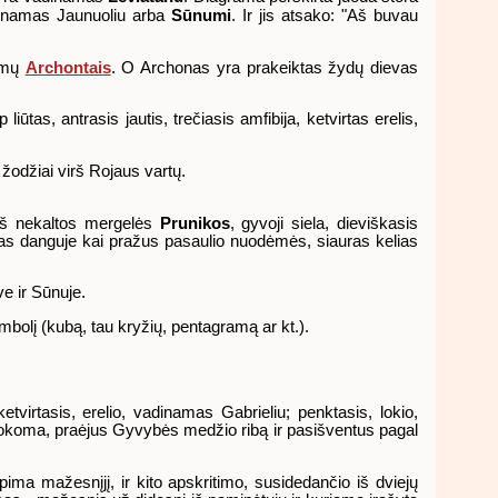
dinamas Jaunuoliu arba
Sūnumi
. Ir jis atsako: "Aš buvau
namų
Archontais
. O Archonas yra prakeiktas žydų dievas
ūtas, antrasis jautis, trečiasis amfibija, ketvirtas erelis,
r žodžiai virš Rojaus vartų.
 iš nekaltos mergelės
Prunikos
, gyvoji siela, dieviškasis
mas danguje kai pražus pasaulio nuodėmės, siauras kelias
e ir Sūnuje.
mbolį (kubą, tau kryžių, pentagramą ar kt.).
etvirtasis, erelio, vadinamas Gabrieliu; penktasis, lokio,
mokoma, praėjus Gyvybės medžio ribą ir pasišventus pagal
pima mažesnįjį, ir kito apskritimo, susidedančio iš dviejų