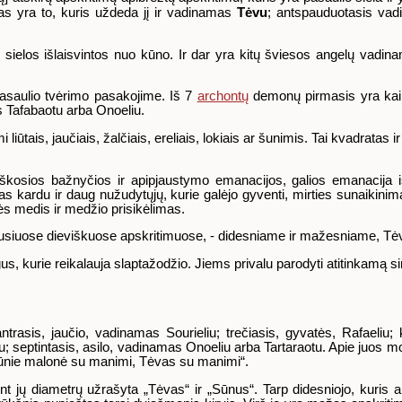
as yra to, kuris uždeda jį ir vadinamas
Tėvu
; antspauduotasis va
s sielos išlaisvintos nuo kūno. Ir dar yra kitų šviesos angelų vadi
asaulio tvėrimo pasakojime. Iš 7
archontų
demonų pirmasis yra kaip li
s Tafabaotu arba Onoeliu.
liūtais, jaučiais, žalčiais, ereliais, lokiais ar šunimis. Tai kvadratas i
iškosios bažnyčios ir apipjaustymo emanacijos, galios emanacija
s kardu ir daug nužudytųjų, kurie galėjo gyventi, mirties sunaikini
ės medis ir medžio prisikėlimas.
iausiuose dieviškuose apskritimuose, - didesniame ir mažesniame, Tėv
us, kurie reikalauja slaptažodžio. Jiems privalu parodyti atitinkamą si
trasis, jaučio, vadinamas Sourieliu; trečiasis, gyvatės, Rafaeliu; k
; septintasis, asilo, vadinamas Onoeliu arba Tartaraotu. Apie juos 
ebūnie malonė su manimi, Tėvas su manimi“.
t jų diametrų užrašyta „Tėvas“ ir „Sūnus“. Tarp didesniojo, kuris a