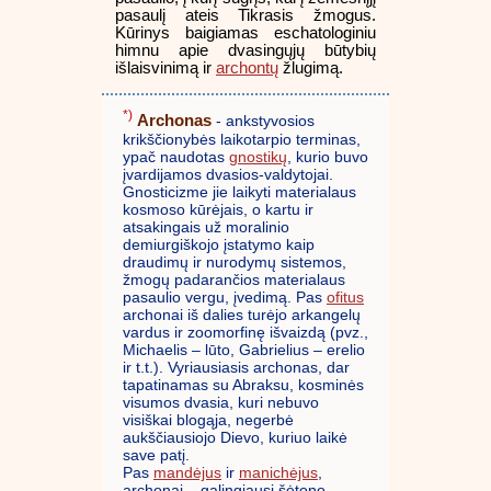
pasaulį ateis Tikrasis žmogus.
Kūrinys baigiamas eschatologiniu
himnu apie dvasingųjų būtybių
išlaisvinimą ir
archontų
žlugimą.
*)
Archonas
- ankstyvosios
krikščionybės laikotarpio terminas,
ypač naudotas
gnostikų
, kurio buvo
įvardijamos dvasios-valdytojai.
Gnosticizme jie laikyti materialaus
kosmoso kūrėjais, o kartu ir
atsakingais už moralinio
demiurgiškojo įstatymo kaip
draudimų ir nurodymų sistemos,
žmogų padarančios materialaus
pasaulio vergu, įvedimą. Pas
ofitus
archonai iš dalies turėjo arkangelų
vardus ir zoomorfinę išvaizdą (pvz.,
Michaelis – lūto, Gabrielius – erelio
ir t.t.). Vyriausiasis archonas, dar
tapatinamas su Abraksu, kosminės
visumos dvasia, kuri nebuvo
visiškai blogąja, negerbė
aukščiausiojo Dievo, kuriuo laikė
save patį.
Pas
mandėjus
ir
manichėjus
,
archonai – galingiausi šėtono