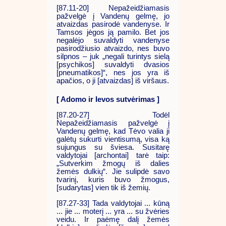
[87.11-20] Nepažeidžiamasis
pažvelgė į Vandenų gelmę, jo
atvaizdas pasirodė vandenyse. Ir
Tamsos jėgos ją pamilo. Bet jos
negalėjo suvaldyti vandenyse
pasirodžiusio atvaizdo, nes buvo
silpnos – juk „negali turintys sielą
[psychikos] suvaldyti dvasios
[pneumatikos]“, nes jos yra iš
apačios, o ji [atvaizdas] iš viršaus.
[ Adomo ir Ievos sutvėrimas ]
[87.20-27] Todėl
Nepažeidžiamasis pažvelgė į
Vandenų gelmę, kad Tėvo valia ji
galėtų sukurti vientisumą, visa ką
sujungus su šviesa. Susitarę
valdytojai [archontai] tarė taip:
„Sutverkim žmogų iš dalies
žemės dulkių“. Jie sulipdė savo
tvarinį, kuris buvo žmogus,
[sudarytas] vien tik iš žemių.
[87.27-33] Tada valdytojai ... kūną
... jie ... moterį ... yra ... su žvėries
veidu. Ir paėmę dalį žemės