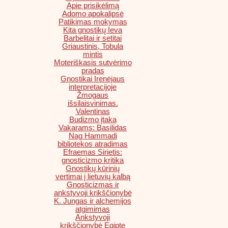
Apie prisikėlimą
Adomo apokalipsė
Patikimas mokymas
Kita gnostikų Ieva
Barbelitai ir setitai
Griaustinis, Tobula
mintis
Moteriškasis sutvėrimo
pradas
Gnostikai Irenėjaus
interpretacijoje
Žmogaus
išsilaisvinimas.
Valentinas
Budizmo įtaka
Vakarams: Basilidas
Nag Hammadi
bibliotekos atradimas
Efraemas Sirietis:
gnosticizmo kritika
Gnostikų kūrinių
vertimai į lietuvių kalbą
Gnosticizmas ir
ankstyvoji krikščionybė
K. Jungas ir alchemijos
atgimimas
Ankstyvoji
krikščionybė Egipte