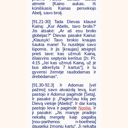
atmetė [Kaino aukas. Iš
kūniškasis Kainas persekiojo
Abelį, savo brolį.
[91.21-30] Tada Dievas klausė
Kainą: „Kur Abelis, tavo brolis?‘
Jis atsakė: „Ar aš esu brolio
globėjas?“ Dievas pasakė Kainui:
„Klausyk! Tavo brokio kraujas
šaukia mane! Tu nusidėjai savo
lūpomis. Ir jis [kraujas] atsigręš
prieš tave: kas užmuš Kainą,
išlaisvins septynis kerštus [žr. Pr.
4:15 „Jei kas užmuš Kainą, už jė
bus atkeršyta 7 kartus“], ir tu
gyvensi žemėje raudodamas ir
drebėdamas“.
[91.30-92.3] Ir Adomas [vėl
pažino] savo atvaizdą Ievą, kuri
pastojo ir Adomui pagimdė [Setą].
Ir pasakė ji: „Pagimčiau kitą per
Dievą vietoje [Abelio]“. Ir dar kartą
pastojo Ieva ir pagimdė
Norėją
. Ir
ji pasakė: „Jis manyje pradėjo
nekaltą mergelę kaip pagalbą
[nou-parthenos n-boetheia]
daugeliui žmonių kartų“. Ji nekalta