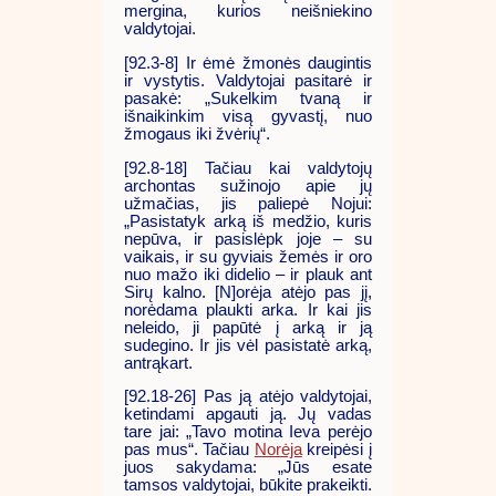
mergina, kurios neišniekino
valdytojai.
[92.3-8] Ir ėmė žmonės daugintis
ir vystytis. Valdytojai pasitarė ir
pasakė: „Sukelkim tvaną ir
išnaikinkim visą gyvastį, nuo
žmogaus iki žvėrių“.
[92.8-18] Tačiau kai valdytojų
archontas sužinojo apie jų
užmačias, jis paliepė Nojui:
„Pasistatyk arką iš medžio, kuris
nepūva, ir pasislėpk joje – su
vaikais, ir su gyviais žemės ir oro
nuo mažo iki didelio – ir plauk ant
Sirų kalno. [N]orėja atėjo pas jį,
norėdama plaukti arka. Ir kai jis
neleido, ji papūtė į arką ir ją
sudegino. Ir jis vėl pasistatė arką,
antrąkart.
[92.18-26] Pas ją atėjo valdytojai,
ketindami apgauti ją. Jų vadas
tare jai: „Tavo motina Ieva perėjo
pas mus“. Tačiau
Norėja
kreipėsi į
juos sakydama: „Jūs esate
tamsos valdytojai, būkite prakeikti.