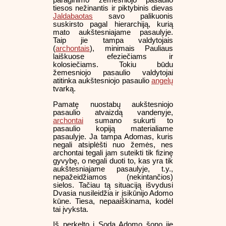
tiesos nežinantis ir piktybinis dievas
Jaldabaotas
savo palikuonis
suskirsto pagal hierarchiją, kurią
mato aukštesniajame pasaulyje.
Taip jie tampa valdytojais
(
archontais
), minimais Pauliaus
laiškuose efeziečiams ir
kolosiečiams. Tokiu būdu
žemesniojo pasaulio valdytojai
atitinka aukštesniojo pasaulio
angelų
tvarką.
Pamatę nuostabų aukštesniojo
pasaulio atvaizdą vandenyje,
archontai
sumano sukurti to
pasaulio kopiją materialiame
pasaulyje. Ja tampa Adomas, kuris
negali atsiplėšti nuo žemės, nes
archontai tegali jam suteikti tik fizinę
gyvybę, o negali duoti to, kas yra tik
aukštesniajame pasaulyje, t.y.,
nepažeidžiamos (nekintančios)
sielos. Tačiau tą situaciją išvydusi
Dvasia nusileidžia ir įsikūnijo Adomo
kūne. Tiesa, nepaaiškinama, kodėl
tai įvyksta.
Iš perkelto į Sodą Adomo šono jie