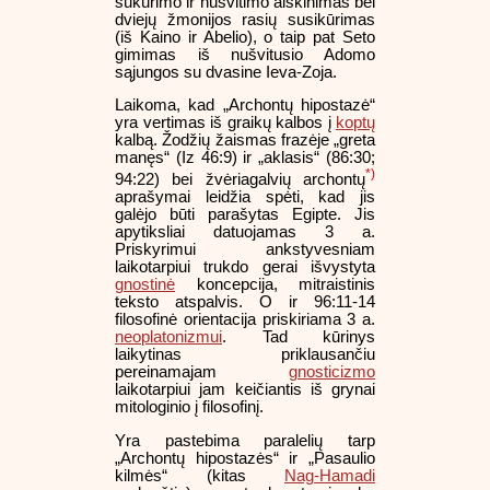
sukūrimo ir nušvitimo aiškinimas bei
dviejų žmonijos rasių susikūrimas
(iš Kaino ir Abelio), o taip pat Seto
gimimas iš nušvitusio Adomo
sąjungos su dvasine Ieva-Zoja.
Laikoma, kad „Archontų hipostazė“
yra vertimas iš graikų kalbos į
koptų
kalbą. Žodžių žaismas frazėje „greta
manęs“ (Iz 46:9) ir „aklasis“ (86:30;
*)
94:22) bei žvėriagalvių archontų
aprašymai leidžia spėti, kad jis
galėjo būti parašytas Egipte. Jis
apytiksliai datuojamas 3 a.
Priskyrimui ankstyvesniam
laikotarpiui trukdo gerai išvystyta
gnostinė
koncepcija, mitraistinis
teksto atspalvis. O ir 96:11-14
filosofinė orientacija priskiriama 3 a.
neoplatonizmui
. Tad kūrinys
laikytinas priklausančiu
pereinamajam
gnosticizmo
laikotarpiui jam keičiantis iš grynai
mitologinio į filosofinį.
Yra pastebima paralelių tarp
„Archontų hipostazės“ ir „Pasaulio
kilmės“ (kitas
Nag-Hamadi