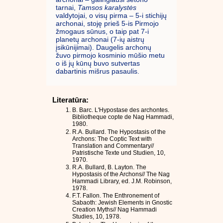
tarnai,
Tamsos karalystės
valdytojai, o visų pirma – 5-i stichijų
archonai, stoję prieš 5-is Pirmojo
žmogaus sūnus, o taip pat 7-i
planetų archonai (7-ių aistrų
įsikūnijimai). Daugelis archonų
žuvo pirmojo kosminio mūšio metu
o iš jų kūnų buvo sutvertas
dabartinis mišrus pasaulis.
Literatūra:
B. Barc. L'Hypostase des archontes.
Bibliotheque copte de Nag Hammadi,
1980.
R.A. Bullard. The Hypostasis of the
Archons: The Coptic Text with
Translation and Commentary//
Patristische Texte und Studien, 10,
1970.
R.A. Bullard, B. Layton. The
Hypostasis of the Archons// The Nag
Hammadi Library, ed. J.M. Robinson,
1978.
F.T. Fallon. The Enthronement of
Sabaoth: Jewish Elements in Gnostic
Creation Myths// Nag Hammadi
Studies, 10, 1978.