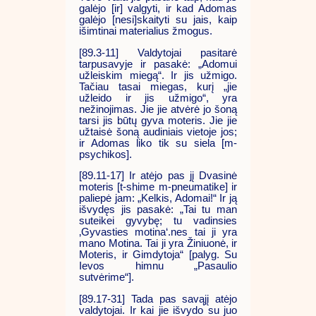
galėjo [ir] valgyti, ir kad Adomas
galėjo [nesi]skaityti su jais, kaip
išimtinai materialius žmogus.
[89.3-11] Valdytojai pasitarė
tarpusavyje ir pasakė: „Adomui
užleiskim miegą“. Ir jis užmigo.
Tačiau tasai miegas, kurį „jie
užleido ir jis užmigo“, yra
nežinojimas. Jie jie atvėrė jo šoną
tarsi jis būtų gyva moteris. Jie jie
užtaisė šoną audiniais vietoje jos;
ir Adomas liko tik su siela [m-
psychikos].
[89.11-17] Ir atėjo pas jį Dvasinė
moteris [t-shime m-pneumatike] ir
paliepė jam: „Kelkis, Adomai!“ Ir ją
išvydęs jis pasakė: „Tai tu man
suteikei gyvybę; tu vadinsies
‚Gyvasties motina‘.nes tai ji yra
mano Motina. Tai ji yra Žiniuonė, ir
Moteris, ir Gimdytoja“ [palyg. Su
Ievos himnu „Pasaulio
sutvėrime“].
[89.17-31] Tada pas savąjį atėjo
valdytojai. Ir kai jie išvydo su juo