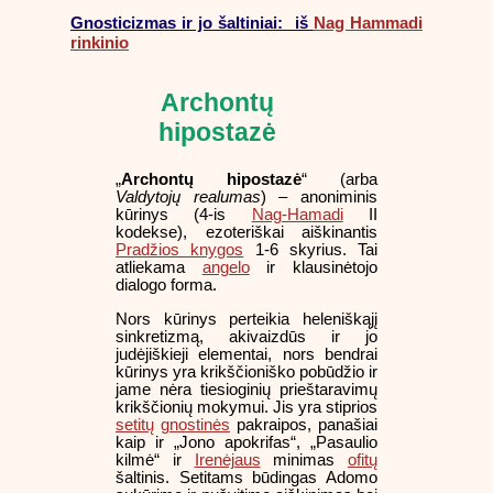
Gnosticizmas ir jo šaltiniai: iš
Nag Hammadi
rinkinio
Archontų
hipostazė
„
Archontų hipostazė
“ (arba
Valdytojų realumas
) – anoniminis
kūrinys (4-is
Nag-Hamadi
II
kodekse), ezoteriškai aiškinantis
Pradžios knygos
1-6 skyrius. Tai
atliekama
angelo
ir klausinėtojo
dialogo forma.
Nors kūrinys perteikia heleniškąjį
sinkretizmą, akivaizdūs ir jo
judėjiškieji elementai, nors bendrai
kūrinys yra krikščioniško pobūdžio ir
jame nėra tiesioginių prieštaravimų
krikščionių mokymui. Jis yra stiprios
setitų
gnostinės
pakraipos, panašiai
kaip ir „Jono apokrifas“, „Pasaulio
kilmė“ ir
Irenėjaus
minimas
ofitų
šaltinis. Setitams būdingas Adomo