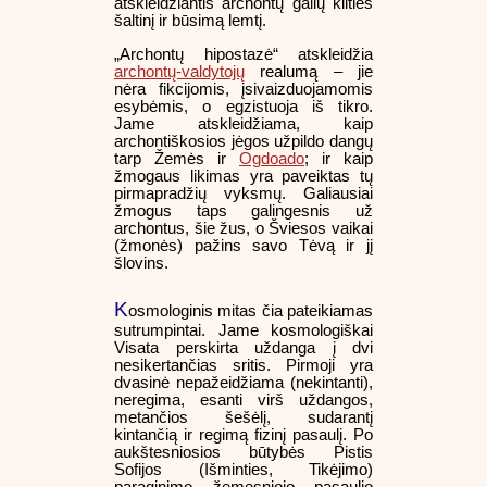
atskleidžiantis archontų galių kilties
šaltinį ir būsimą lemtį.
„Archontų hipostazė“ atskleidžia
archontų-valdytojų
realumą – jie
nėra fikcijomis, įsivaizduojamomis
esybėmis, o egzistuoja iš tikro.
Jame atskleidžiama, kaip
archontiškosios jėgos užpildo dangų
tarp Žemės ir
Ogdoado
; ir kaip
žmogaus likimas yra paveiktas tų
pirmapradžių vyksmų. Galiausiai
žmogus taps galingesnis už
archontus, šie žus, o Šviesos vaikai
(žmonės) pažins savo Tėvą ir jį
šlovins.
K
osmologinis mitas čia pateikiamas
sutrumpintai. Jame kosmologiškai
Visata perskirta uždanga į dvi
nesikertančias sritis. Pirmoji yra
dvasinė nepažeidžiama (nekintanti),
neregima, esanti virš uždangos,
metančios šešėlį, sudarantį
kintančią ir regimą fizinį pasaulį. Po
aukštesniosios būtybės Pistis
Sofijos (Išminties, Tikėjimo)
paraginimo žemesniojo pasaulio