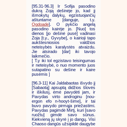
[95.31-96.3] Ir Sofija pasodino
dukrą Zoją dešinėje jo, kad jį
išmokytų dalykų, egzistuojančių
aštuntame [danguje, t.y.
Ogdoade
]. O pykčio angelą
pasodino kairėje jo. [Nuo] tos
dienos [jo dešinė pusė] vadinasi
Zoja [t.y., Gyvybe], o kairioji tapo
aukštesniosios valdžios
neteisybės karalystės atvaizdu.
Jie atsirado [dar] iki tavojo
laikmečio.
[ T.y iki tol egzistavo teisingumas
ir neteisybė, o nuo momento juos
sutapatino su dešine ir kaire
pusėmis ]
[96.3-11] Kai Jaldabaotas išvydo jį
[Sabaotą] apsuptą didžios šlovės
ir iškilusį, ėmė pavydėti jam, ir
Pavydas virto androginu [nou-
ergon efo n-hooyt-šime], ir tai
buvo pavydo pirmąja priežastimi.
Pavydas pagimdė Mirtį, kuri [savo
ruožtu] gimdė savo sūnus.
Kiekvieną jų skyrė į jo dangų. Visi
Chaoso dangūs užsipildė daugybe