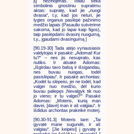
jų nežinojimas. Toliau seka
simbolinis gnostiniu supratimu
aktas: supratę, kad jie „nuogi
dvasia“, t.y, kad jos neturi, jie
lygies organus paslėpė pažinimo
medžio lapais (Pasaulio sutvėrime
sakoma, kad jo lapai kaip figos),
taip paslėpdami dvasinį nuogumą,
t.y., įgaudami dvasingumą ]
[90.19-30] Tada atėjo vyriausiasis
valdytojas ir pasakė: „Adomai! Kur
tu?“ – nes jis nesuprato, kas
nutiko. Ir atsakė Adomas:
„Išgirdau tavo balsą ir išsigandau,
nes buvau nuogas, todėl
pasislėpiau“. Ir pasakė archontas:
„Kodėl tu slėpeisi, jei ne todėl, kad
valgei nuo medžio, dėl kurio
buvau paliepęs ‚Nevalgyk tik nuo
jo vieno; ir tu valgei?‘“ Pasakė
Adomas: „Moteris, kurią man
davei, [davė] man ir aš valgiau“. Ir
išdidus archontas prakeikė moterį.
[90.30-91.3] Moteris tarė: „Tai
gyvatė mane sugundė, ir aš
valgiau“. [Jie keipėsi] į gyvatę ir
prakeikė jos šešėlį t.y., atvaizdą], [