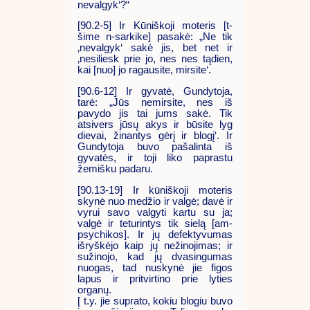
nevalgyk‘?“
[90.2-5] Ir Kūniškoji moteris [t-
šime n-sarkike] pasakė: „Ne tik
‚nevalgyk‘ sakė jis, bet net ir
‚nesiliesk prie jo, nes nes tądien,
kai [nuo] jo ragausite, mirsite‘.
[90.6-12] Ir gyvatė, Gundytoja,
tarė: „Jūs nemirsite, nes iš
pavydo jis tai jums sakė. Tik
atsivers jūsų akys ir būsite lyg
dievai, žinantys gėrį ir blogį‘. Ir
Gundytoja buvo pašalinta iš
gyvatės, ir toji liko paprastu
žemišku padaru.
[90.13-19] Ir kūniškoji moteris
skynė nuo medžio ir valgė; davė ir
vyrui savo valgyti kartu su ja;
valgė ir teturintys tik sielą [am-
psychikos]. Ir jų defektyvumas
išryškėjo kaip jų nežinojimas; ir
sužinojo, kad jų dvasingumas
nuogas, tad nuskynė jie figos
lapus ir pritvirtino prie lyties
organų.
[ t.y. jie suprato, kokiu blogiu buvo