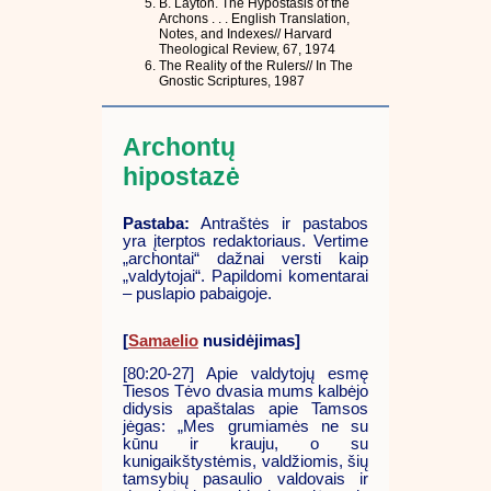
B. Layton. The Hypostasis of the
Archons . . . English Translation,
Notes, and Indexes// Harvard
Theological Review, 67, 1974
The Reality of the Rulers// In The
Gnostic Scriptures, 1987
Archontų
hipostazė
Pastaba:
Antraštės ir pastabos
yra įterptos redaktoriaus. Vertime
„archontai“ dažnai versti kaip
„valdytojai“. Papildomi komentarai
– puslapio pabaigoje.
[
Samaelio
nusidėjimas]
[80:20-27] Apie valdytojų esmę
Tiesos Tėvo dvasia mums kalbėjo
didysis apaštalas apie Tamsos
jėgas: „Mes grumiamės ne su
kūnu ir krauju, o su
kunigaikštystėmis, valdžiomis, šių
tamsybių pasaulio valdovais ir