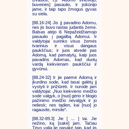
buveinės] pasaulio, ir įsikūnijo
jame, ir taip tapo žmogus gyvas
su siela.
[88.16-24] Jis jį pavadino Adomu,
nes jis buvo rastas judantis žeme.
Balsas atėjo iš Nepažeidžiamojo
pasaulio į pagalbą Adomui. Ir
valdytojai surinko visus žemės
tvarinius ir visus dangaus
paukščius; ir juos atvedė pas
Adomą, kad pamatytų, kaip juos
pavadins Adomas, kad duotų
vardą kiekvienam paukščiui ir
gyvūnui.
[88.24-32] Ir jie paėmė Adomą ir
įkurdino sode, kad tasai galėtų jį
vystyti ir prižiūrėti. Ir nurodė jam
valdytojai: „Nuo kiekvieno medžio
sode valgyk, o [nuo] gėrio ir blogio
pažinimo medžio nevalgyk ir jo
neliesk; nes tądien, kai [nuo] jo
ragausite, mirsite“.
[88.32-89.3] Jie [ ... ] tai. Jie
nežino, ką [sakė] jam. Tačiau
Tėvo valia jie pasakė taip, kad jis