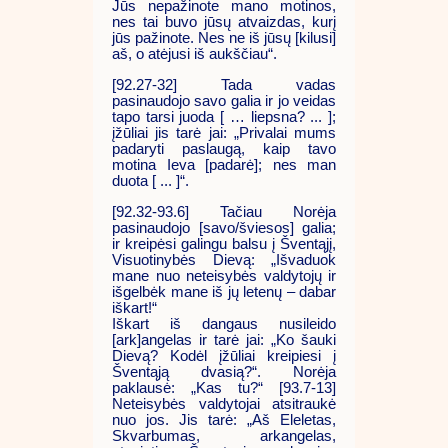
Jūs nepažinote mano motinos,
nes tai buvo jūsų atvaizdas, kurį
jūs pažinote. Nes ne iš jūsų [kilusi]
aš, o atėjusi iš aukščiau“.
[92.27-32] Tada vadas
pasinaudojo savo galia ir jo veidas
tapo tarsi juoda [ … liepsna? ... ];
įžūliai jis tarė jai: „Privalai mums
padaryti paslaugą, kaip tavo
motina Ieva [padarė]; nes man
duota [ ... ]“.
[92.32-93.6] Tačiau Norėja
pasinaudojo [savo/šviesos] galia;
ir kreipėsi galingu balsu į Šventąjį,
Visuotinybės Dievą: „Išvaduok
mane nuo neteisybės valdytojų ir
išgelbėk mane iš jų letenų – dabar
iškart!“
Iškart iš dangaus nusileido
[ark]angelas ir tarė jai: „Ko šauki
Dievą? Kodėl įžūliai kreipiesi į
Šventąją dvasią?“. Norėja
paklausė: „Kas tu?“ [93.7-13]
Neteisybės valdytojai atsitraukė
nuo jos. Jis tarė: „Aš Eleletas,
Skvarbumas, arkangelas,