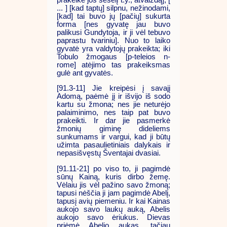
... ] [kad taptų] silpnu, nežinodami,
[kad] tai buvo jų [pačių] sukurta
forma [nes gyvatę jau buvo
palikusi Gundytoja, ir ji vėl tebuvo
paprastu tvariniu]. Nuo to laiko
gyvatė yra valdytojų prakeikta; iki
Tobulo žmogaus [p-teleios n-
rome] atėjimo tas prakeiksmas
gulė ant gyvatės.
[91.3-11] Jie kreipėsi į savajį
Adomą, paėmė jį ir išvijo iš sodo
kartu su žmona; nes jie neturėjo
palaiminimo, nes taip pat buvo
prakeikti. Ir dar jie pasmerkė
žmonių giminę dideliems
sunkumams ir vargui, kad ji būtų
užimta pasaulietiniais dalykais ir
nepasišvęstų Šventajai dvasiai.
[91.11-21] po viso to, ji pagimdė
sūnų Kainą, kuris dirbo žemę.
Vėlaiu jis vėl pažino savo žmoną;
tapusi nėščia ji jam pagimdė Abelį,
tapusį avių piemeniu. Ir kai Kainas
aukojo savo laukų auką, Abelis
aukojo savo ėriukus. Dievas
priėmė Abelio aukas, tačiau