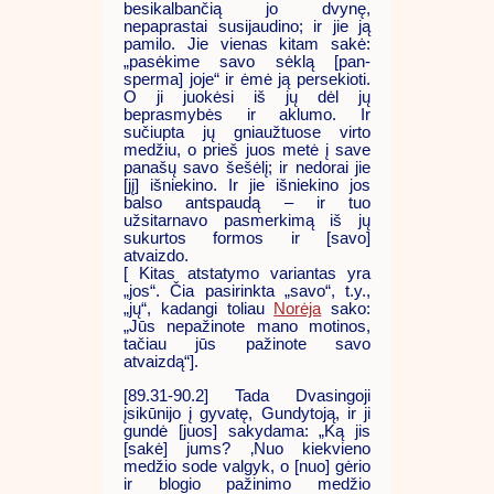
besikalbančią jo dvynę,
nepaprastai susijaudino; ir jie ją
pamilo. Jie vienas kitam sakė:
„pasėkime savo sėklą [pan-
sperma] joje“ ir ėmė ją persekioti.
O ji juokėsi iš jų dėl jų
beprasmybės ir aklumo. Ir
sučiupta jų gniaužtuose virto
medžiu, o prieš juos metė į save
panašų savo šešėlį; ir nedorai jie
[jį] išniekino. Ir jie išniekino jos
balso antspaudą – ir tuo
užsitarnavo pasmerkimą iš jų
sukurtos formos ir [savo]
atvaizdo.
[ Kitas atstatymo variantas yra
„jos“. Čia pasirinkta „savo“, t.y.,
„jų“, kadangi toliau
Norėja
sako:
„Jūs nepažinote mano motinos,
tačiau jūs pažinote savo
atvaizdą“].
[89.31-90.2] Tada Dvasingoji
įsikūnijo į gyvatę, Gundytoją, ir ji
gundė [juos] sakydama: „Ką jis
[sakė] jums? ‚Nuo kiekvieno
medžio sode valgyk, o [nuo] gėrio
ir blogio pažinimo medžio