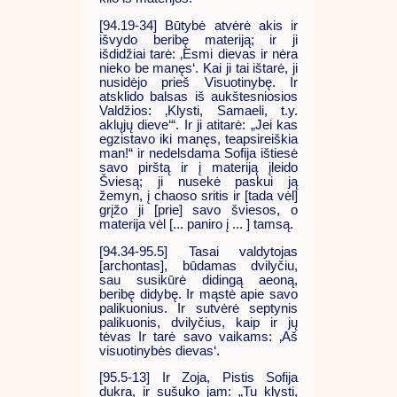
[94.19-34] Būtybė atvėrė akis ir
išvydo beribę materiją; ir ji
išdidžiai tarė: ‚Esmi dievas ir nėra
nieko be manęs‘. Kai ji tai ištarė, ji
nusidėjo prieš Visuotinybę. Ir
atsklido balsas iš aukštesniosios
Valdžios: ‚Klysti, Samaeli, t.y.
aklųjų dieve‘“. Ir ji atitarė: „Jei kas
egzistavo iki manęs, teapsireiškia
man!“ ir nedelsdama Sofija ištiesė
savo pirštą ir į materiją įleido
Šviesą; ji nusekė paskui ją
žemyn, į chaoso sritis ir [tada vėl]
grįžo ji [prie] savo šviesos, o
materija vėl [... paniro į ... ] tamsą.
[94.34-95.5] Tasai valdytojas
[archontas], būdamas dvilyčiu,
sau susikūrė didingą aeoną,
beribę didybę. Ir mąstė apie savo
palikuonius. Ir sutvėrė septynis
palikuonis, dvilyčius, kaip ir jų
tėvas Ir tarė savo vaikams: ‚Aš
visuotinybės dievas‘.
[95.5-13] Ir Zoja, Pistis Sofija
dukra, ir sušuko jam: „Tu klysti,