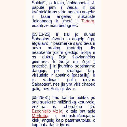
Saklai!“, o kitaip, Jaldabaotai. Ji
papūtė jam į veidą, ir jos
kvėptelėjimas virto ugniniu angelu;
ir tasai angelas sukaustė
Jaldabaotą ir įmetė į
Tartarą
,
esantį žemiau bedugnės.
[95.13-25] Ir kai jo sūnus
Sabaotas išvydo to angelp jėgą,
atgailavo ir pasmerkė savo tėvą ir
savo motiną materiją. Jis
neapkentė jos ir giedojo Sofiją ir
os dukrą Zoją šlovinančias
giesmes. Ir Sofija su Zoja jį
pagerbė jį ir įkurdino septintame
danguje, po uždangą tarp
viršutinio ir apatinio [pasaulių]. Ir
jis vadinasi „galių dievas
Sabaotas“, nes jis yra virš chaoso
galių, nes Sofija jį skyrė.
[95.26-31] Tad kai tai nutiko, jis
sau susikūrė milžinišką keturveidį
vežimą iš cherubinų [žr.
Ezechielio viziją
, o taip pat apie
Merkabą
] ir nesuskaičiuojamą
kiekį angelų kaip patarnautojus, o
taip pat arfas ir lyras.