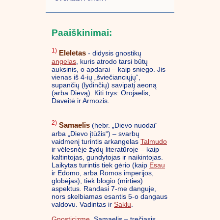
Paaiškinimai:
1)
Eleletas
- didysis gnostikų
angelas
, kuris atrodo tarsi būtų
auksinis, o apdarai – kaip sniego. Jis
vienas iš 4-ių „šviečianciųjų“,
supančių (lydinčių) savipatį aeoną
(arba Dievą). Kiti trys: Orojaelis,
Daveitė ir Armozis.
2)
Samaelis
(hebr. „Dievo nuodai“
arba „Dievo įtūžis“) – svarbų
vaidmenį turintis arkangelas
Talmudo
ir vėlesnėje žydų literatūroje – kaip
kaltintojas, gundytojas ir naikintojas.
Laikytas turintis tiek gėrio (kaip
Esau
ir Edomo, arba Romos imperijos,
globėjas), tiek blogio (mirties)
aspektus. Randasi 7-me danguje,
nors skelbiamas esantis 5-o dangaus
valdovu. Vadintas ir
Saklu
.
Gnosticizme
, Samaelis – trečiasis