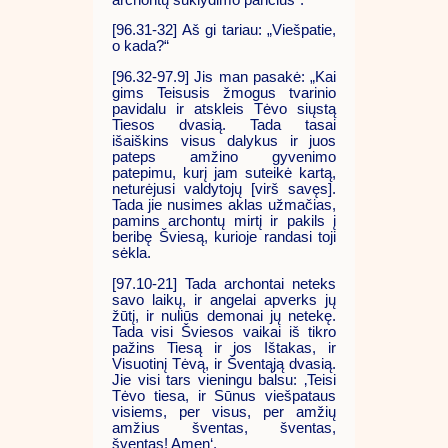
[96.31-32] Aš gi tariau: „Viešpatie,
o kada?“
[96.32-97.9] Jis man pasakė: „Kai
gims Teisusis žmogus tvarinio
pavidalu ir atskleis Tėvo siųstą
Tiesos dvasią. Tada tasai
išaiškins visus dalykus ir juos
pateps amžino gyvenimo
patepimu, kurį jam suteikė kartą,
neturėjusi valdytojų [virš savęs].
Tada jie nusimes aklas užmačias,
pamins archontų mirtį ir pakils į
beribę Šviesą, kurioje randasi toji
sėkla.
[97.10-21] Tada archontai neteks
savo laikų, ir angelai apverks jų
žūtį, ir nuliūs demonai jų netekę.
Tada visi Šviesos vaikai iš tikro
pažins Tiesą ir jos Ištakas, ir
Visuotinį Tėvą, ir Šventąją dvasią.
Jie visi tars vieningu balsu: ‚Teisi
Tėvo tiesa, ir Sūnus viešpataus
visiems, per visus, per amžių
amžius šventas, šventas,
šventas! Amen‘.