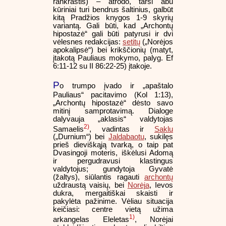
rankraštis) – atrodo, tarsi abu
kūriniai turi bendrus šaltinius, galbūt
kitą Pradžios knygos 1-9 skyrių
variantą. Gali būti, kad „Archontų
hipostazė“ gali būti patyrusi ir dvi
vėlesnes redakcijas:
setitų
(„Norėjos
apokalipsė“) bei krikščionių (matyt,
įtakotą Pauliaus mokymo, palyg. Ef
6:11-12 su II 86:22-25) įtakoje.
P
o trumpo įvado ir „apaštalo
Pauliaus“ pacitavimo (Kol 1:13),
„Archontų hipostazė“ dėsto savo
mitinį samprotavimą. Dialoge
dalyvauja „aklasis“ valdytojas
2)
Samaelis
, vadintas ir
Saklu
(„Durnium“) bei
Jaldabaotu
, sukilęs
prieš dieviškąją tvarką, o taip pat
Dvasingoji moteris, iškėlusi Adomą
ir pergudravusi klastingus
valdytojus; gundytoja Gyvatė
(žaltys), siūlantis ragauti
archontų
uždraustą vaisių, bei
Norėja
, Ievos
dukra, mergaitiškai skaisti ir
pakylėta pažinime. Vėliau situacija
keičiasi: centre vietą užima
1)
arkangelas Eleletas
, Norėjai