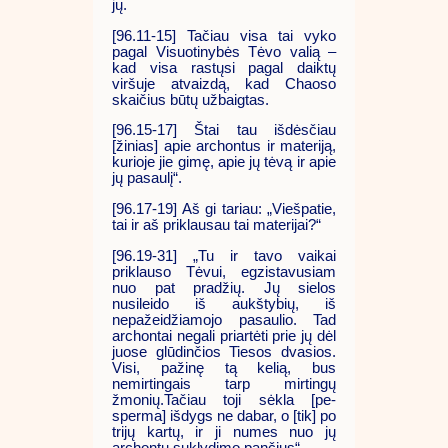
jų.
[96.11-15] Tačiau visa tai vyko
pagal Visuotinybės Tėvo valią –
kad visa rastųsi pagal daiktų
viršuje atvaizdą, kad Chaoso
skaičius būtų užbaigtas.
[96.15-17] Štai tau išdėsčiau
[žinias] apie archontus ir materiją,
kurioje jie gimę, apie jų tėvą ir apie
jų pasaulį“.
[96.17-19] Aš gi tariau: „Viešpatie,
tai ir aš priklausau tai materijai?“
[96.19-31] „Tu ir tavo vaikai
priklauso Tėvui, egzistavusiam
nuo pat pradžių. Jų sielos
nusileido iš aukštybių, iš
nepažeidžiamojo pasaulio. Tad
archontai negali priartėti prie jų dėl
juose glūdinčios Tiesos dvasios.
Visi, pažinę tą kelią, bus
nemirtingais tarp mirtingų
žmonių.Tačiau toji sėkla [pe-
sperma] išdygs ne dabar, o [tik] po
trijų kartų, ir ji numes nuo jų
archontų suklydimo pančius“.