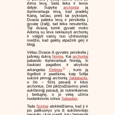
išima Ievą. Siela lieka ir Ievos
dalyje. Supykę
archontai
ją
išprievartauja Ievą, kad pradėtų
Kainą, tačiau, prieš tai įvykstant,
Dvasia palieka Ievą ir persikelia į
gyvatę (žaltį), tad lieka nesuteršta.
Toji dvasią turinti gyvatė moko
Adomą su Ieva neklausyti archontų
ir valgyti vaisių nuo uždraustojo
medžio, kad galėtų atpažinti gėrį ir
blogį.
Vėliau Dvasia iš gyvatės persikelia į
judviejų dukrą
Norėją
. Kai
archontai
pabando išprievartauti Norėją, ši
šaukiasi pagalbos ir atvyksta
1)
arkangelas
Eleletas
, kuris ją
išgelbsti ir paaiškina, kaip Sofija
sukūrė pirmąjį archontą
Jaldabaotą
,
o šis – fizinį pasaulį ir kitus
archontus. Dėl piktžodžiavimo prieš
aukštesnįjį pasaulį, jis nutrenkiamas
į bedugnę, o jo vietą užima
nuolankesnis sūnus
Sabaotas
.
Tada
Norėjai
atskleidžiama, kad ji ir
jos palikuonys yra iš aukštesniojo
pasaulio, į kurį sugrįš, kai į žemesnįjį