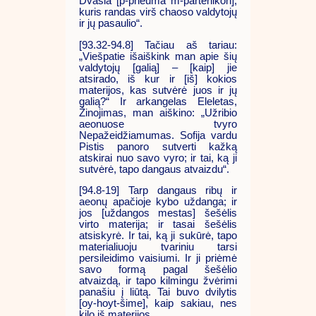
Dvasia [p-pneuma m-partenikon],
kuris randas virš chaoso valdytojų
ir jų pasaulio“.
[93.32-94.8] Tačiau aš tariau:
„Viešpatie išaiškink man apie šių
valdytojų [galią] – [kaip] jie
atsirado, iš kur ir [iš] kokios
materijos, kas sutvėrė juos ir jų
galią?“ Ir arkangelas Eleletas,
Žinojimas, man aiškino: „Užribio
aeonuose tvyro
Nepažeidžiamumas. Sofija vardu
Pistis panoro sutverti kažką
atskirai nuo savo vyro; ir tai, ką ji
sutvėrė, tapo dangaus atvaizdu“.
[94.8-19] Tarp dangaus ribų ir
aeonų apačioje kybo uždanga; ir
jos [uždangos mestas] šešėlis
virto materija; ir tasai šešėlis
atsiskyrė. Ir tai, ką ji sukūrė, tapo
materialiuoju tvariniu tarsi
persileidimo vaisiumi. Ir ji priėmė
savo formą pagal šešėlio
atvaizdą, ir tapo kilmingu žvėrimi
panašiu į liūtą. Tai buvo dvilytis
[oy-hoyt-šime], kaip sakiau, nes
kilo iš materijos.