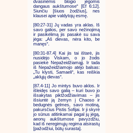
dvasinėmis blogio jėgomis
dangaus aukštumose“ [Ef 6:12].
Siunčiu [šiuos žodžius], nes
klausei apie valdytojų esmę.
[80:27-31] Jų vadas yra aklas. Iš
savo galios, per savo nežinojimą
ir pasikėlimą jis pasakė su sava
jėga: „Aš dievas, nėra kito, be
manęs“.
[80:31-87.4] Kai jis tai ištarė, jis
nusidėjo Viskam, o jo žodis
pasiekė Nepažeidžiamąjį. Ir tada
iš Nepažeidžiamojo atėjo balsas:
„Tu klysti, Samaeli“, kas reiškia
„aklųjų dievas“.
[87.4-11] Jo mintys buvo aklos. Ir
išleidęs savo galią – kuri buvo jo
išsakytas piktžodžiavimas – jis
išsiuntė ją žemyn į Chaoso ir
bedugnės gelmes, savo motiną,
pakursčius Pistis Sofijai. Ir ji skyrė
jo sūnus atitinkamai pagal jų jėgą,
aeonų aukštumose pavyzdžiu,
kad iš neregimųjų regima atsirastų
[pažodžiui, būtų surasta].