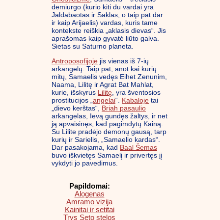
demiurgo (kurio kiti du vardai yra
Jaldabaotas ir Saklas, o taip pat dar
ir kaip Arijaelis) vardas, kuris tame
kontekste reiškia „aklasis dievas“. Jis
aprašomas kaip gyvatė liūto galva.
Sietas su Saturno planeta.
Antroposofijoje
jis vienas iš 7-ių
arkangelų. Taip pat, anot kai kurių
mitų, Samaelis vedęs Eihet Zenunim,
Naama, Lilitę ir Agrat Bat Mahlat,
kurie, išskyrus
Lilitę
, yra šventosios
prostitucijos „
angelai
“.
Kabaloje
tai
„dievo kerštas“,
Briah pasaulio
arkangelas, Ievą gundęs žaltys, ir net
ją apvaisinęs, kad pagimdytų Kainą.
Su Lilite pradėjo demonų gausą, tarp
kurių ir Sarielis, „Samaelio kardas“.
Dar pasakojama, kad
Baal Šemas
buvo iškvietęs Samaelį ir privertęs jį
vykdyti jo pavedimus.
Papildomai:
Alogenas
Amramo vizija
Kainitai ir setitai
Trys Seto stelos