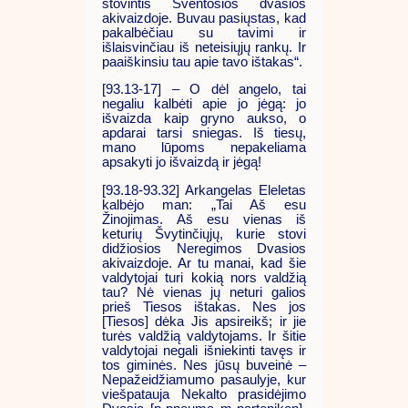
stovintis Šventosios dvasios
akivaizdoje. Buvau pasiųstas, kad
pakalbėčiau su tavimi ir
išlaisvinčiau iš neteisiųjų rankų. Ir
paaiškinsiu tau apie tavo ištakas“.
[93.13-17] – O dėl angelo, tai
negaliu kalbėti apie jo jėgą: jo
išvaizda kaip gryno aukso, o
apdarai tarsi sniegas. Iš tiesų,
mano lūpoms nepakeliama
apsakyti jo išvaizdą ir jėgą!
[93.18-93.32] Arkangelas Eleletas
kalbėjo man: „Tai Aš esu
Žinojimas. Aš esu vienas iš
keturių Švytinčiųjų, kurie stovi
didžiosios Neregimos Dvasios
akivaizdoje. Ar tu manai, kad šie
valdytojai turi kokią nors valdžią
tau? Nė vienas jų neturi galios
prieš Tiesos ištakas. Nes jos
[Tiesos] dėka Jis apsireikš; ir jie
turės valdžią valdytojams. Ir šitie
valdytojai negali išniekinti tavęs ir
tos giminės. Nes jūsų buveinė –
Nepažeidžiamumo pasaulyje, kur
viešpatauja Nekalto prasidėjimo