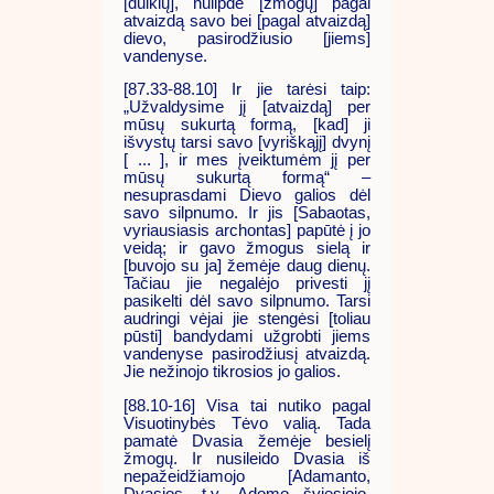
[dulkių], nulipdė [žmogų] pagal
atvaizdą savo bei [pagal atvaizdą]
dievo, pasirodžiusio [jiems]
vandenyse.
[87.33-88.10] Ir jie tarėsi taip:
„Užvaldysime jį [atvaizdą] per
mūsų sukurtą formą, [kad] ji
išvystų tarsi savo [vyriškąjį] dvynį
[ ... ], ir mes įveiktumėm jį per
mūsų sukurtą formą“ –
nesuprasdami Dievo galios dėl
savo silpnumo. Ir jis [Sabaotas,
vyriausiasis archontas] papūtė į jo
veidą; ir gavo žmogus sielą ir
[buvojo su ja] žemėje daug dienų.
Tačiau jie negalėjo privesti jį
pasikelti dėl savo silpnumo. Tarsi
audringi vėjai jie stengėsi [toliau
pūsti] bandydami užgrobti jiems
vandenyse pasirodžiusį atvaizdą.
Jie nežinojo tikrosios jo galios.
[88.10-16] Visa tai nutiko pagal
Visuotinybės Tėvo valią. Tada
pamatė Dvasia žemėje besielį
žmogų. Ir nusileido Dvasia iš
nepažeidžiamojo [Adamanto,
Dvasios, t.y. Adomo šviesiojo,