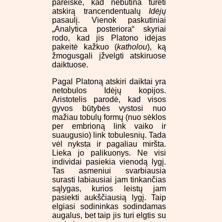
pareiškė, kad nebūtina turėti
atskirą trancendentualų
Idėjų
pasaulį. Vienok paskutiniai
„Analytica posteriora“ skyriai
rodo, kad jis Platono idėjas
pakeitė kažkuo (
katholou
), ką
žmogusgali įžvelgti atskiruose
daiktuose.
Pagal Platoną atskiri daiktai yra
netobulos Idėjų kopijos.
Aristotelis parodė, kad visos
gyvos būtybės vystosi nuo
mažiau tobulų formų (nuo sėklos
per embrioną link vaiko ir
suaugusio) link tobulesnių. Tada
vėl nyksta ir pagaliau miršta.
Lieka jo palikuonys. Ne visi
individai pasiekia vienodą lygį.
Tas asmeniui svarbiausia
surasti labiausiai jam tinkančias
sąlygas, kurios leistų jam
pasiekti aukščiausią lygį. Taip
elgiasi sodininkas sodindamas
augalus, bet taip jis turi elgtis su