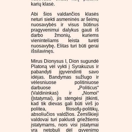
karių klasė.
Abi šios valdančios klasės
neturi siekti asmeninės ar šeimų
nuosavybės ir visus būtinus
pragyvenimui dalykus gauti iš
darbo žmonių, kuriems
vieninteliams leista turėti
nuosavybę. Elitas turi būti gerai
išsilavinęs.
Mirus Dionysus I, Dion sugundė
Platoną vėl vykti į Syrakuzus ir
pabandyti įgyvendinti savo
idėjas. Bandymas sužlugo ir
vėlesniuose politiniuose
darbuose „Politicus“
(Valdininkas) ir „Nomoi“
(Įstatymai), jis stengėsi įtikinti,
kad tik dievas gali būti virš jo
politea, filosofų-politikų,
absoliučios valdžios. Žemiškieji
valdovai turi paklusti griežtiems
įstatymams, nors visi įstatymai
yra netobuli dėl gyvenimo