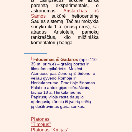
iš Lampsacus sukūrė fiziką
paremtą eksperimentais, o
astronomas
Aristarchas iš
Samos
sukūrė heliocentrinę
Saulės sistemą. Tačiau mokykla
sunyko iki 1 a. (mūsų eros), kai
atradus Aristotelių pamokų
rankraščius, kilo milžiniška
komentatorių banga.
)
Filodemas iš Gadaros
(apie 110-
35 m. pr.m.e) – graikų portas ir
filosofas epikūrietis. Mokėsi
Atėnuose pas Zenoną iš Sidono, o
vėliau gyveno Romoje ir
Herkulaneume. Pradžioje žinomas
Palatino antologijos eilėraščiais,
tačiau 18 a. Herkulaneumo
Papirusų viloje rasta daug jo
apdegusių kūrinių iš įvairių sričių –
jų dešifravimas gana sunkus.
Platonas
"Timėjus"
Platonas "Kritijas"