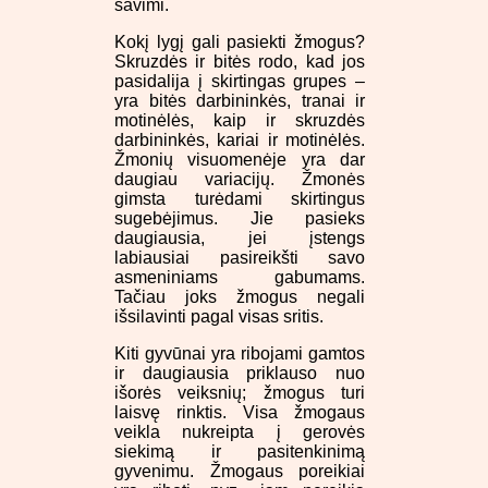
savimi.
Kokį lygį gali pasiekti žmogus?
Skruzdės ir bitės rodo, kad jos
pasidalija į skirtingas grupes –
yra bitės darbininkės, tranai ir
motinėlės, kaip ir skruzdės
darbininkės, kariai ir motinėlės.
Žmonių visuomenėje yra dar
daugiau variacijų. Žmonės
gimsta turėdami skirtingus
sugebėjimus. Jie pasieks
daugiausia, jei įstengs
labiausiai pasireikšti savo
asmeniniams gabumams.
Tačiau joks žmogus negali
išsilavinti pagal visas sritis.
Kiti gyvūnai yra ribojami gamtos
ir daugiausia priklauso nuo
išorės veiksnių; žmogus turi
laisvę rinktis. Visa žmogaus
veikla nukreipta į gerovės
siekimą ir pasitenkinimą
gyvenimu. Žmogaus poreikiai