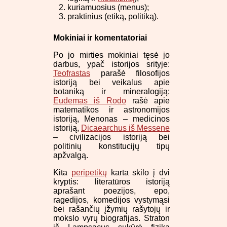
kuriamuosius (menus);
praktinius (etiką, politiką).
Mokiniai ir komentatoriai
Po jo mirties mokiniai tęsė jo
darbus, ypač istorijos srityje:
Teofrastas
parašė filosofijos
istoriją bei veikalus apie
botaniką ir mineralogiją;
Eudemas iš Rodo
rašė apie
matematikos ir astronomijos
istoriją, Menonas – medicinos
istoriją,
Dicaearchus iš Messene
– civilizacijos istoriją bei
politinių konstitucijų tipų
apžvalgą.
Kita
peripetikų
karta skilo į dvi
kryptis: literatūros istoriją
aprašant poezijos, epo,
ragedijos, komedijos vystymąsi
bei rašančių įžymių rašytojų ir
mokslo vyrų biografijas. Straton