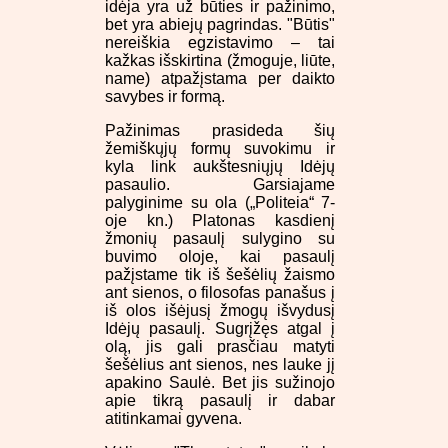
idėja yra už būties ir pažinimo,
bet yra abiejų pagrindas. "Būtis"
nereiškia egzistavimo – tai
kažkas išskirtina (žmoguje, liūte,
name) atpažįstama per daikto
savybes ir formą.
Pažinimas prasideda šių
žemiškųjų formų suvokimu ir
kyla link aukštesniųjų Idėjų
pasaulio. Garsiajame
palyginime su ola („Politeia“ 7-
oje kn.) Platonas kasdienį
žmonių pasaulį sulygino su
buvimo oloje, kai pasaulį
pažįstame tik iš šešėlių žaismo
ant sienos, o filosofas panašus į
iš olos išėjusį žmogų išvydusį
Idėjų pasaulį. Sugrįžęs atgal į
olą, jis gali prasčiau matyti
šešėlius ant sienos, nes lauke jį
apakino Saulė. Bet jis sužinojo
apie tikrą pasaulį ir dabar
atitinkamai gyvena.