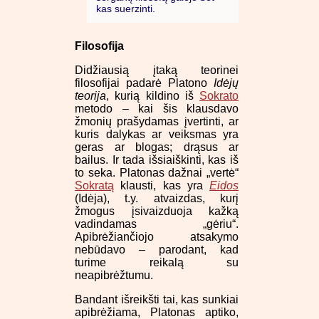
kas suerzinti.
Filosofija
Didžiausią įtaką teorinei
filosofijai padarė Platono
Idėjų
teorija
, kurią kildino iš
Sokrato
metodo – kai šis klausdavo
žmonių prašydamas įvertinti, ar
kuris dalykas ar veiksmas yra
geras ar blogas; drąsus ar
bailus. Ir tada išsiaiškinti, kas iš
to seka. Platonas dažnai „vertė“
Sokratą
klausti, kas yra
Eidos
(Idėja), t.y. atvaizdas, kurį
žmogus įsivaizduoja kažką
vadindamas „gėriu“.
Apibrėžiančiojo atsakymo
nebūdavo – parodant, kad
turime reikalą su
neapibrėžtumu.
Bandant išreikšti tai, kas sunkiai
apibrėžiama, Platonas aptiko,