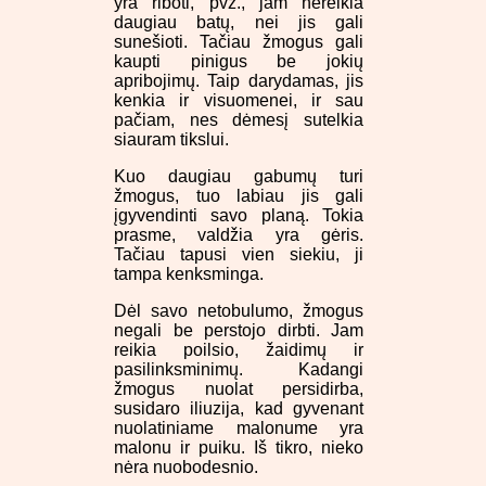
yra riboti, pvz., jam nereikia
daugiau batų, nei jis gali
sunešioti. Tačiau žmogus gali
kaupti pinigus be jokių
apribojimų. Taip darydamas, jis
kenkia ir visuomenei, ir sau
pačiam, nes dėmesį sutelkia
siauram tikslui.
Kuo daugiau gabumų turi
žmogus, tuo labiau jis gali
įgyvendinti savo planą. Tokia
prasme, valdžia yra gėris.
Tačiau tapusi vien siekiu, ji
tampa kenksminga.
Dėl savo netobulumo, žmogus
negali be perstojo dirbti. Jam
reikia poilsio, žaidimų ir
pasilinksminimų. Kadangi
žmogus nuolat persidirba,
susidaro iliuzija, kad gyvenant
nuolatiniame malonume yra
malonu ir puiku. Iš tikro, nieko
nėra nuobodesnio.