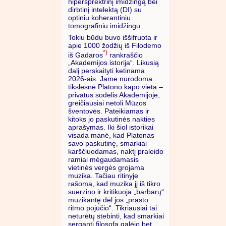
hipersprektrinį imidžingą bei
dirbtinį intelektą (DI) su
optiniu koherantiniu
tomografiniu imidžingu.
Tokiu būdu buvo iššifruota ir
apie 1000 žodžių iš Filodemo
*)
iš Gadaros
rankraščio
„Akademijos istorija“. Likusią
dalį perskaityti ketinama
2026-ais. Jame nurodoma
tikslesnė Platono kapo vieta –
privatus sodelis Akademijoje,
greičiausiai netoli Mūzos
šventovės. Pateikiamas ir
kitoks jo paskutinės nakties
aprašymas. Iki šiol istorikai
visada manė, kad Platonas
savo paskutinę, smarkiai
karščiuodamas, naktį praleido
ramiai mėgaudamasis
vietinės vergės grojama
muzika. Tačiau ritinyje
rašoma, kad muzika jį iš tikro
suerzino ir kritikuoja „barbarų“
muzikantę dėl jos „prasto
ritmo pojūčio“. Tikriausiai tai
neturėtų stebinti, kad smarkiai
sergantį filosofą galėjo bet