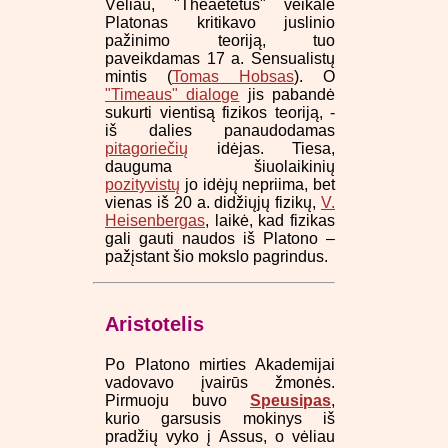
Vėliau, "Theaetetus" veikale
Platonas kritikavo juslinio
pažinimo teoriją, tuo
paveikdamas 17 a. Sensualistų
mintis (
Tomas Hobsas
). O
"Timeaus" dialoge
jis pabandė
sukurti vientisą fizikos teoriją, -
iš dalies panaudodamas
pitagoriečių
idėjas. Tiesa,
dauguma šiuolaikinių
pozityvistų
jo idėjų nepriima, bet
vienas iš 20 a. didžiųjų fizikų,
V.
Heisenbergas
, laikė, kad fizikas
gali gauti naudos iš Platono –
pažįstant šio mokslo pagrindus.
Aristotelis
Po Platono mirties Akademijai
vadovavo įvairūs žmonės.
Pirmuoju buvo
Speusipas
,
kurio garsusis mokinys iš
pradžių vyko į Assus, o vėliau