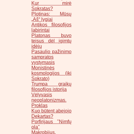
Kur mirė
Sokratas?
Plotinas: Mūsų
„Aš“ lygiai
Antikos filosofijos
labirintai
Platonas buvo
teisus dėl įgimtų
idėjų
Pasaulio pažinimo
sampratos
vystymasis
Monistinės
kosmologijos (iki
Sokrato)
Trumpa graikų
filosofijos istorija
Vėlyvasis
neoplatonizmas.
Proklas
Kuo būtent abejojo
Dekartas?
Porfirijaus "Nimfų
ola"
Makrobijus.