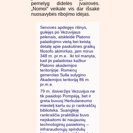
pernelyg didelės įvairovės.
„Nomoi“ veikale vis dar išsakė
nuosavybės ribojimo idėjas.
Senovės apdegęs ritinys,
gulėjęs po Vezuvijaus
pelenais, atskleidė Platono
palaidojimo vietą bei keistą
detalę apie paskutines graikų
filosofo akimirkas, jam mirus
348 m. pr.m.e.. Iki tol manyta,
kad jis palaidotas kažkur
Platono akademijos
teritorijoje. Romėnų
generolas Sulla sulygino
Akademijos teritoriją 86 m.
pr.m.e.
79 m. išsiveržęs Vezuvijus ne
tik paaidojo Pompėją, bet ir
greta buvusį Herkulaneumo
miestelį kartu su jo rankraščių
biblioteka. Suanglėję
rankraščia praktiškai buvo
neįskaitomi iki naujausių
technologinių pasiekimų –
infraraudonųjų spindulių