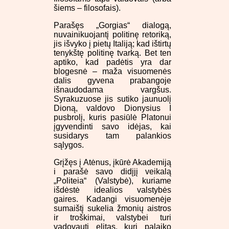
šiems – filosofais).
Parašęs „Gorgias“ dialogą,
nuvainikuojantį politinę retoriką,
jis išvyko į pietų Italiją; kad ištirtų
tenykštę politinę tvarką. Bet ten
aptiko, kad padėtis yra dar
blogesnė – maža visuomenės
dalis gyvena prabangoje
išnaudodama vargšus.
Syrakuzuose jis sutiko jaunuolį
Dioną, valdovo Dionysius I
pusbrolį, kuris pasiūlė Platonui
įgyvendinti savo idėjas, kai
susidarys tam palankios
sąlygos.
Grįžęs į Atėnus, įkūrė Akademiją
i parašė savo didįjį veikalą
„Politeia“ (Valstybė), kuriame
išdėstė idealios valstybės
gaires. Kadangi visuomenėje
sumaištį sukelia žmonių aistros
ir troškimai, valstybei turi
vadovauti elitas, kurį palaiko