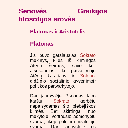
Senovės Graikijos
filosofijos srovės
Platonas ir Aristotelis
Platonas
Jis buvo garsiausias
Sokrato
mokinys, kilęs iš kilmingos
Atėnų šeimos, savo kiltį
atsekančios iki paskutiniojo
Atėnų karaliaus ir
Solono
,
didžiojo socialinio gyvenimoir
politikos pertvarkytojo.
Dar jaunystėje Platonas tapo
karštu
Sokrato
gerbėju
nepaisydamas šio plebėjiškos
kilmės. Bet skirtingai nuo
mokytojo, vertinusio asmenybių
svarbą, tikėjo politinių institucijų
svarba. Dar jaunystėje jis