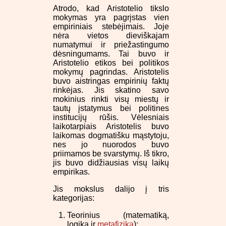
Atrodo, kad Aristotelio tikslo
mokymas yra pagrįstas vien
empiriniais stebėjimais. Joje
nėra vietos dieviškajam
numatymui ir priežastingumo
dėsningumams. Tai buvo ir
Aristotelio etikos bei politikos
mokymų pagrindas. Aristotelis
buvo aistringas empirinių faktų
rinkėjas. Jis skatino savo
mokinius rinkti visų miestų ir
tautų įstatymus bei politines
institucijų rūšis. Vėlesniais
laikotarpiais Aristotelis buvo
laikomas dogmatišku mąstytoju,
nes jo nuorodos buvo
priimamos be svarstymų. Iš tikro,
jis buvo didžiausias visų laikų
empirikas.
Jis mokslus dalijo į tris
kategorijas:
Teorinius (matematiką,
logiką ir
metafiziką
);