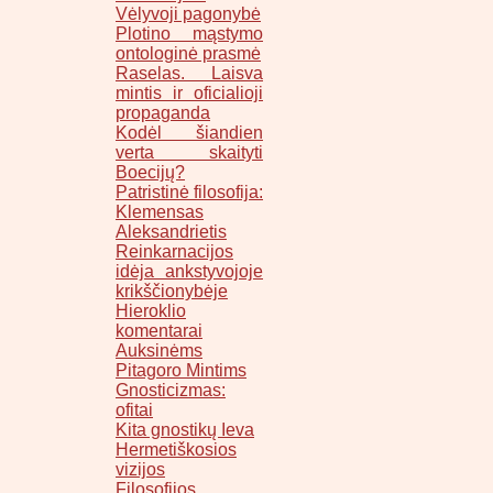
Vėlyvoji pagonybė
Plotino mąstymo
ontologinė prasmė
Raselas. Laisva
mintis ir oficialioji
propaganda
Kodėl šiandien
verta skaityti
Boecijų?
Patristinė filosofija:
Klemensas
Aleksandrietis
Reinkarnacijos
idėja ankstyvojoje
krikščionybėje
Hieroklio
komentarai
Auksinėms
Pitagoro Mintims
Gnosticizmas:
ofitai
Kita gnostikų Ieva
Hermetiškosios
vizijos
Filosofijos