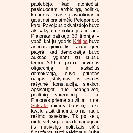
pastebėjo, kad atėniečiai,
pasiduodami ambicingų politikų
kalboms, įsivėlė į avantiūras ir
galutinai pralaimėjo Peloponeso
kare. Pavojaus akivaizdoje buvo
atsisakyta demokratijos ir tada
Platonas patikėjo 30 tironija –
ypač, kai jų lyderis
Kritijas
buvo
artimas giminaitis. Tačiau greit
patyrė, kad demokratija buvo
auksas lyginant su kilusiu
teroru. 399 m. pr.m.e. nuvertus
oligarchiją ir atstačius
demokratiją, buvo priimtas
naujas įstatymas, iš esmės
rašytinė konstitucija, siekiant
apsisaugoti nuo neapgalvotų
politinių sprendimų – tai
Platonas priėmė su viltimi ir net
Sokrato
mirties bausmę laikė
kvailu atsitiktinumu, o ne naujo
režimo pasekme. Tik po kelių
metų vėl įsigalėjus demagogijai,
jis nusivylęs politikais siūlė
filosofams tapti valdovais (arba