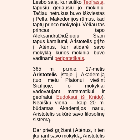
Lesbo salą, kur sutiko
Teofrastą
,
tapusiu geriausiu jo mokiniu.
Tačiau netrukus buvo iškviestas
į Pella, Makedonijos rūmus, kad
taptų princo mokytoju. Vėliau tas
princas tapo
AleksandruDidžiuoju. Šiam
tapus karaliumi, Aristotelis grįžo
į Atėnus, kur atidarė savo
mokyklą, kurios mokiniai buvo
vadinami
peripatetikais
.
365 m. pr.m.e. 17-metis
Aristotelis
įstojo į Akademiją
(tuo metu Platonui viešint
Sicilijoje, o mokyklai
vadovaujant matematikui ir
geofrafui
Eudoksui iš Knido
).
Neaišku viena – kaip 20 m.
būdamas Akademijos nariu,
Aristotelis sukūrė savo filosofinę
sistemą.
Dar prieš grįžtant į Atėnus, ir ten
įkuriant savo mokyklą, Aristotelis