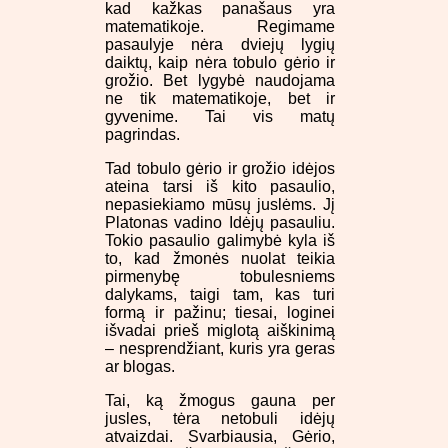
kad kažkas panašaus yra
matematikoje. Regimame
pasaulyje nėra dviejų lygių
daiktų, kaip nėra tobulo gėrio ir
grožio. Bet lygybė naudojama
ne tik matematikoje, bet ir
gyvenime. Tai vis matų
pagrindas.
Tad tobulo gėrio ir grožio idėjos
ateina tarsi iš kito pasaulio,
nepasiekiamo mūsų juslėms. Jį
Platonas vadino Idėjų pasauliu.
Tokio pasaulio galimybė kyla iš
to, kad žmonės nuolat teikia
pirmenybę tobulesniems
dalykams, taigi tam, kas turi
formą ir pažinu; tiesai, loginei
išvadai prieš miglotą aiškinimą
– nesprendžiant, kuris yra geras
ar blogas.
Tai, ką žmogus gauna per
jusles, tėra netobuli idėjų
atvaizdai. Svarbiausia, Gėrio,