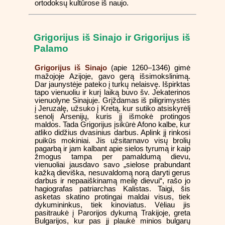
ortodoksų kultūrose iš naujo.
Grigorijus iš Sinajo ir Grigorijus iš
Palamo
Grigorijus iš Sinajo
(apie 1260–1346) gimė
mažojoje Azijoje, gavo gerą išsimokslinimą.
Dar jaunystėje pateko į turkų nelaisvę. Išpirktas
tapo vienuoliu ir kurį laiką buvo šv. Jekaterinos
vienuolyne Sinajuje. Grįždamas iš piligrimystės
į Jeruzalę, užsuko į Kretą, kur sutiko atsiskyrėlį
senolį Arsenijų, kuris jį išmokė protingos
maldos. Tada Grigorijus įsikūrė Afono kalbe, kur
atliko didžius dvasinius darbus. Aplink jį rinkosi
puikūs mokiniai. Jis užsitarnavo visų brolių
pagarbą ir jam kalbant apie sielos tyrumą ir kaip
žmogus tampa per pamaldumą dievu,
vienuoliai jausdavo savo „sielose prabundant
kažką dieviška, nesuvaldomą norą daryti gerus
darbus ir nepaaiškinamą meilę dievui“, rašo jo
hagiografas patriarchas Kalistas. Taigi, šis
asketas skatino protingai maldai visus, tiek
dykumininkus, tiek kinoviatus. Vėliau jis
pasitraukė į Parorijos dykumą Trakijoje, greta
Bulgarijos, kur pas jį plaukė minios bulgarų