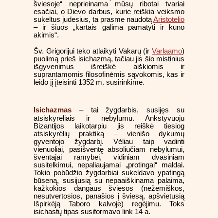
šviesoje“ neprieinama mūsų ribotai tvariai
esačiai, o Dievo darbus, kurie reiškia veiksmo
sukeltus judesius, ta prasme naudotą
Aristotelio
– ir šiuos „kartais galima pamatyti ir kūno
akimis“.
Šv. Grigorijui teko atlaikyti Vakarų (ir
Varlaamo
)
puolimą prieš isichazmą, tačiau jis šio mistinius
išgyvenimus išreiškė aiškiomis ir
suprantamomis filosofinėmis sąvokomis, kas ir
leido jį įteisinti 1352 m. susirinkime.
Isichazmas
– tai žygdarbis, susijęs su
atsiskyrėliais ir nebylumu. Ankstyvuoju
Bizantijos laikotarpiu jis reiškė tiesiog
atsiskyrėlių praktiką – vienišo dykumų
gyventojo žygdarbį. Vėliau taip vadinti
vienuoliai, pasišventę absoliučiam nebylumui,
šventajai ramybei, vidiniam dvasiniam
susitelkimui, nepaliaujamai „protingai“ maldai.
Tokio pobūdžio žygdarbiai sukeldavo ypatingą
būseną, susijusią su nepaaiškinama palaima,
kažkokios dangaus šviesos (nežemiškos,
nesutvertosios, panašios į šviesą, apšvietusią
Išpirkėją Taboro kalvoje) regėjimu. Toks
isichastų tipas susiformavo link 14 a.