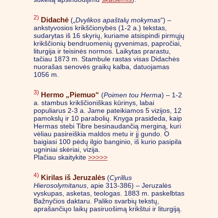
2)
Didachė
(„
Dvylikos apaštalų mokymas
“) –
ankstyvosios krikščionybės (1-2 a.) tekstas,
sudarytas iš 16 skyrių, kuriame atsispindi pirmųjų
krikščionių bendruomenių gyvenimas, papročiai,
liturgija ir teisinės normos. Laikytas prarastu,
tačiau 1873 m. Stambule rastas visas Didachės
nuorašas senovės graikų kalba, datuojamas
1056 m.
3)
Hermo „Piemuo“
(
Poimen tou Herma
) – 1-2
a. stambus krikščioniškas kūrinys, labai
populiarus 2-3 a. Jame pateikiamos 5 vizijos, 12
pamokslų ir 10 parabolių. Knyga prasideda, kaip
Hermas stebi Tibre besinaudančią merginą, kuri
vėliau pasireiškia maldos metu ir jį gundo. O
baigiasi 100 pėdų ilgio banginio, iš kurio pasipila
ugniniai skėriai, vizija.
Plačiau skaitykite
>>>>>
4)
Kirilas iš Jeruzalės
(
Cyrillus
Hierosolymitanus
, apie 313-386) – Jeruzalės
vyskupas, asketas, teologas. 1883 m. paskelbtas
Bažnyčios daktaru. Paliko svarbių tekstų,
aprašančiųo laikų pasiruošimą krikštui ir liturgiją.