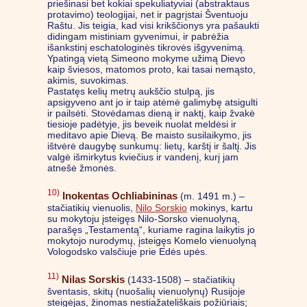
priešinasi bet kokiai spekuliatyviai (abstraktaus
protavimo) teologijai, net ir pagrįstai Šventuoju
Raštu. Jis teigia, kad visi krikščionys yra pašaukti
didingam mistiniam gyvenimui, ir pabrėžia
išankstinį eschatologinės tikrovės išgyvenimą.
Ypatingą vietą Simeono mokyme užimą Dievo
kaip šviesos, matomos proto, kai tasai nemąsto,
akimis, suvokimas.
Pastatęs kelių metrų aukščio stulpą, jis
apsigyveno ant jo ir taip atėmė galimybę atsigulti
ir pailsėti. Stovėdamas dieną ir naktį, kaip žvakė
tiesioje padėtyje, jis beveik nuolat meldėsi ir
meditavo apie Dievą. Be maisto susilaikymo, jis
ištvėrė daugybę sunkumų: lietų, karštį ir šaltį. Jis
valgė išmirkytus kviečius ir vandenį, kurį jam
atnešė žmonės.
10)
Inokentas Ochliabininas
(m. 1491 m.) –
stačiatikių vienuolis,
Nilo Sorskio
mokinys, kartu
su mokytoju įsteigęs Nilo-Sorsko vienuolyną,
parašęs „Testamentą“, kuriame ragina laikytis jo
mokytojo nurodymų, įsteigęs Komelo vienuolyną
Vologodsko valsčiuje prie Edės upės.
11)
Nilas Sorskis
(1433-1508) – stačiatikių
šventasis, skitų (nuošalių vienuolynų) Rusijoje
steigėjas, žinomas nestiažateliškais požiūriais;