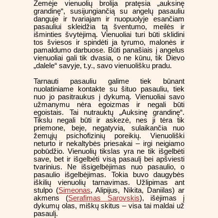
Žemėje vienuolių brolija pratęsia „auksinę
grandinę“, susijungiančią su angelų pasauliu
danguje ir tvariajam ir nuopuolyje esančiam
pasauliui skleidžia tą šventumo, meilės ir
išminties švytėjimą. Vienuoliai turi būti sklidini
tos šviesos ir spindėti ja tyrumo, malonės ir
pamaldumo darbuose. Būti panašiais į angelus
vienuoliai gali tik dvasia, o ne kūnu, tik Dievo
„dalele“ savyje, t.y., savo vienuolišku pradu.
Tarnauti pasauliu galime tiek būnant
nuolatiniame kontakte su šituo pasauliu, tiek
nuo jo pasitraukus į dykumą. Vienuoliai savo
užmanymu nėra egoizmas ir negali būti
egoistais. Tai nutrauktų „Auksinę grandinę“.
Tikslu negali būti ir askezė, nes ji tėra tik
priemone, beje, negatyvia, sulaikančia nuo
žemųjų psichofizinių poreikių. Vienuoliški
neturto ir nekaltybės priesakai – irgi neigiamo
pobūdžio. Vienuolių tikslas yra ne tik išgelbėti
save, bet ir išgelbėti visą pasaulį bei apšviesti
tvarinius. Ne išsigelbėjimas nuo pasaulio, o
pasaulio išgelbėjimas. Tokia buvo daugybės
iškilių vienuolių tarnavimas. Užlipimas ant
stulpo (
Simeonas
, Alipijus, Nikita, Daniilas) ar
akmens (
Serafimas Sarovskis
), išėjimas į
dykumų olas, miškų skitus – visa tai maldai už
pasaulį.