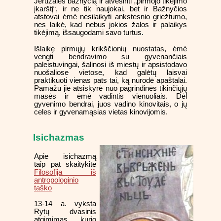
Jeruzalės bažnyčią ir atvėsinti „pirmojo tikėjimo
įkarštį“, ir ne tik naujokai, bet ir Bažnyčios
atstovai ėmė nesilaikyti ankstesnio griežtumo,
nes laikė, kad nebus jokios žalos ir palaikys
tikėjimą, išsaugodami savo turtus.
Išlaikę pirmųjų krikščionių nuostatas, ėmė
vengti bendravimo su gyvenančiais
paleistuvingai, šalinosi iš miestų ir apsistodavo
nuošaliose vietose, kad galėtų laisvai
praktikuoti vienas pats tai, ką nurodė apaštalai.
Pamažu jie atsiskyrė nuo pagrindinės tikinčiųjų
masės ir ėmė vadintis vienuoliais. Dėl
gyvenimo bendrai, juos vadino kinovitais, o jų
celes ir gyvenamąsias vietas kinovijomis.
Isichazmas
Apie isichazmą
taip pat skaitykite
Filosofija iš
antropologinio
taško
13-14 a. vyksta
Rytų dvasinis
atgimimas, kurio