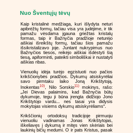
Nuo Šventųjų tėvų
Kaip kristalinė medžiaga, kuri išlydyta neturi
apibrėžtų formų, tačiau visa yra judėjime, ir tik
pamažu vėsdama įgauna griežtas kristalų
formas, taip ir Bažnyčia pradžioje neturėjo
aiškiai išreikštų formų, tačiau šios pamažu
išsikristalizavo joje. Juntant nukrypimus nuo
Bažnyčios tiesos, reikėjo aiškiai išdėstyti šią
tiesą, apiforminti, pateikti simboliškai ir nustatyti
aiškias ribas.
Vienuolių idėja turėjo egzistuoti nuo pačios
krikščionybės pradžios. Dykumų atsiskyrėliai
savo pirmtaku laiko Joną Krikštytoją.
10)
11)
Inokentas
, Nilo Sorskio
mokinys, rašo:
„Jei Dievas palaimins, kad Bažnyčia būtų
dykumoje, tegu ji būna įrengta didžiojo Jono
Krikštytojo vardu... nes tasai yra didysis
mokytojas visiems dykumų atsiskyrėliams“.
Krikščionių ortodoksų tradicijoje pirmuoju
vienuoliu vadinamas Jonas Krikštytojas,
iškeliavęs į dykumą ir mitęs vien skėriais bei
laukinių bičių medumi. O ir pats Kristus, pasak