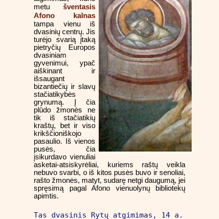
šventasis
metu
Afono kalnas
tampa vienu iš
dvasinių centrų. Jis
turėjo svarią įtaką
pietryčių Europos
dvasiniam
gyvenimui, ypač
aiškinant ir
išsaugant
bizantiečių ir slavų
stačiatikybės
grynumą. Į čia
plūdo žmonės ne
tik iš stačiatikių
kraštų, bet ir viso
krikščioniškojo
pasaulio. Iš vienos
pusės, čia
įsikurdavo vienuliai
asketai-atsiskyrėliai, kuriems raštų veikla
nebuvo svarbi, o iš kitos pusės buvo ir senoliai,
rašto žmonės, matyt, sudarę netgi daugumą, jei
spręsimą pagal Afono vienuolynų bibliotekų
apimtis.
Tas dvasinis Rytų atgimimas, 14 a.