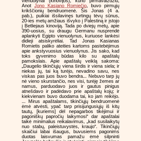
vienuolynai (kinovijos), kurio pirmavaizdžiu,
Anot
Jono Kasiano Romiečio
, buvo pirmųjų
krikščionių bendruomenė. Šis Jonas (4 a.
pab.), puikiai išsilavinęs turtingų tėvų sūnus,
20-ies metų amžiaus išvyko į Palestiną ir įstojo
į Betliejaus kinoviją. Tada po dviejų metų, apie
390-uosius, su draugu Germanu nusprendė
aplankyti Egipto vienuolynus, kuriuose lankėsi
didieji atsiskyrėliai. Tad Jonas Kasianas
Romietis paliko ateities kartoms pastebėjimus
apie ankstyvuosius vienuolynus. Jis sako, kad
toks gyvenimo būdas kilo su apaštalų
pamokslais. Apie apaštalų veiklą sakoma:
„Daugelio tikinčiųjų viena širdis ir viena siela; ir
niekas jų, tai ką turėjo, nevadino savu, nes
viskas pas juos buvo bendra... Nebuvo tarp jų
nė vieno skurstančio, nes visi, turėję žemes ar
namus, parduodavo juos ir gautus pinigus
atnešdavo ir padėdavo prie apaštalų kojų; ir
kiekvienam buvo duodama tai, ko jam reikėjo.
... Mirus apaštalams, tikinčiųjų bendruomenė
ėmė atvėsti, ypač tarp prisijungusiųjų iš kitų
tautų, [kuriems] dėl nepagarbos tikėjimui ir
pagoniškų papročių laikymosi“ dar apaštalai
taikė minimalius reikalavimus, „kad susilaikytų
nuo stabų, paleistuvystės, kraujo“. Tikinčiųjų
skaičiui labai išaugus, buvusiems pagonims
duotas laisvumas pamažu ėmė silpninti