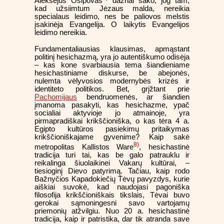
Aleksejus Osipovas
dažnai sako, jog tam,
kad užsiimtum Jėzaus malda, nereikia
specialaus leidimo, nes be paliovos melstis
įsakinėja Evangelija. O laikytis Evangelijos
leidimo nereikia.
Fundamentaliausias klausimas, apmąstant
politinį hesichazmą, yra jo autentiškumo odisėja
– kas kone svarbiausia tema šiandieniame
hesichastiniame diskurse, be abejonės,
nulemta vėlyvosios modernybės krizės ir
identiteto politikos. Bet, grįžtant prie
Pachomijaus
bendruomenės, ar šiandien
įmanoma pasakyti, kas hesichazme, ypač
socialiai aktyvioje jo atmainoje, yra
pirmapradiškai krikščioniška, o kas tėra 4 a.
Egipto kultūros pasiekimų pritaikymas
krikščioniškajame gyvenime? Kaip sakė
8)
metropolitas Kallistos Ware
, hesichastinė
tradicija turi tai, kas be galo patrauklu ir
reikalinga šiuolaikinei Vakarų kultūrai, –
tiesioginį Dievo patyrimą. Tačiau, kaip rodo
Bažnyčios Kapadokiečių Tėvų pavyzdys, kurie
aiškiai suvokė, kad naudojasi pagoniška
filosofija krikščioniškais tikslais, Tėvai buvo
gerokai sąmoningesni savo vartojamų
priemonių atžvilgiu. Nuo 20 a. hesichastinė
tradicija, kaip ir patristika, dar tik atranda save