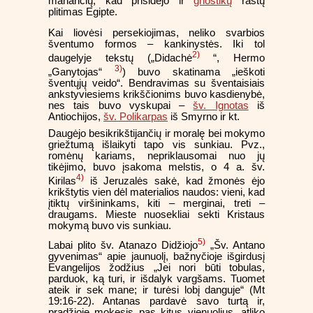
manančių, kad prisidėjo ir
gnostikų
raštų
plitimas Egipte.
Kai liovėsi persekiojimas, neliko svarbios
šventumo formos – kankinystės. Iki tol
2)
daugelyje tekstų („Didachė
“, Hermo
3)
„Ganytojas“
) buvo skatinama „ieškoti
šventųjų veido“. Bendravimas su šventaisiais
ankstyviesiems krikščionims buvo kasdienybė,
nes tais buvo vyskupai –
šv. Ignotas
iš
Antiochijos,
šv. Polikarpas
iš Smyrno ir kt.
Daugėjo besikrikštijančių ir moralę bei mokymo
griežtumą išlaikyti tapo vis sunkiau. Pvz.,
romėnų kariams, nepriklausomai nuo jų
tikėjimo, buvo įsakoma melstis, o 4 a. šv.
4)
Kirilas
iš Jeruzalės sakė, kad žmonės ėjo
krikštytis vien dėl materialios naudos: vieni, kad
įtiktų viršininkams, kiti – merginai, treti –
draugams. Mieste nuosekliai sekti Kristaus
mokymą buvo vis sunkiau.
5)
Labai plito šv. Atanazo Didžiojo
„Šv. Antano
gyvenimas“ apie jaunuolį, bažnyčioje išgirdusį
Evangelijos žodžius „Jei nori būti tobulas,
parduok, ką turi, ir išdalyk vargšams. Tuomet
ateik ir sek mane; ir turėsi lobį danguje“ (Mt
19:16-22). Antanas pardavė savo turtą ir,
pradžioje mokęsis pas kitus vienuolius, atliko