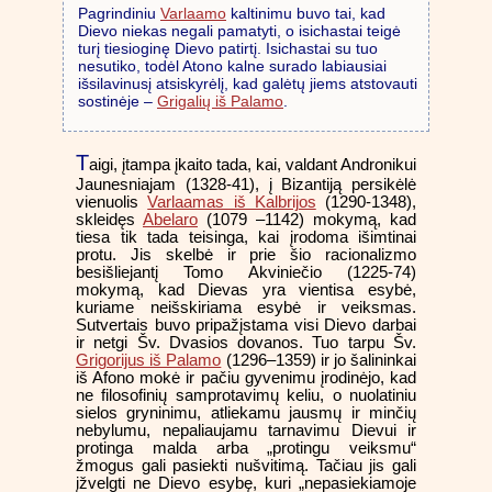
Pagrindiniu
Varlaamo
kaltinimu buvo tai, kad
Dievo niekas negali pamatyti, o isichastai teigė
turį tiesioginę Dievo patirtį. Isichastai su tuo
nesutiko, todėl Atono kalne surado labiausiai
išsilavinusį atsiskyrėlį, kad galėtų jiems atstovauti
sostinėje –
Grigalių iš Palamo
.
T
aigi, įtampa įkaito tada, kai, valdant Andronikui
Jaunesniajam (1328-41), į Bizantiją persikėlė
vienuolis
Varlaamas iš Kalbrijos
(1290-1348),
skleidęs
Abelaro
(1079 –1142) mokymą, kad
tiesa tik tada teisinga, kai įrodoma išimtinai
protu. Jis skelbė ir prie šio racionalizmo
besišliejantį Tomo Akviniečio (1225-74)
mokymą, kad Dievas yra vientisa esybė,
kuriame neišskiriama esybė ir veiksmas.
Sutvertais buvo pripažįstama visi Dievo darbai
ir netgi Šv. Dvasios dovanos. Tuo tarpu Šv.
Grigorijus iš Palamo
(1296–1359) ir jo šalininkai
iš Afono mokė ir pačiu gyvenimu įrodinėjo, kad
ne filosofinių samprotavimų keliu, o nuolatiniu
sielos gryninimu, atliekamu jausmų ir minčių
nebylumu, nepaliaujamu tarnavimu Dievui ir
protinga malda arba „protingu veiksmu“
žmogus gali pasiekti nušvitimą. Tačiau jis gali
įžvelgti ne Dievo esybę, kuri „nepasiekiamoje