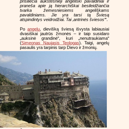
prisiliečia aukštesnieji angeliški pavaldiniai ir
praneša apie ją hierarchiškai besileidžiančia
tvarka žemesniesiems angeliškams
pavaldiniams. Jie yra tarsi tą Šviesą
atspindintys veidrodžiai. Tai ‚antrinės šviesos‘
“.
Po
angelų
, dievišką šviesą išvysta labiausiai
dvasiškai jautrūs žmonės – ir taip susidaro
„auksinė grandinė“, kuri „nenutraukiama“
(
Simeonas Naujasis Teologas
). Taigi, angelų
pasaulis yra tarpinis tarp Dievo ir žmonių.