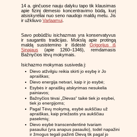
14 a. ginčuose nauju dalyku tapo tik klausimas
apie fizinį dėmesio koncentravimo būdą, kurį
atsiskyrėliai nuo seno naudojo maldų metu. Jis
ir užkliuvo
Varlaamui
.
Savo pobūdžiu isichazmas yra konservatyvus
ir saugantis tradicijas. Mokslą apie protingą
maldą susistemino ir išdėstė
Grigorijus iš
Sinajaus
(apie 1260–1346), remdamasis
Bažnyčios tėvų mokymais.
Isichazmo mokymas susiveda į:
Dievo atžvilgiu reikia skirti jo esybę ir Jo
apraiškas;
Dievo energija netvari, kaip ir jo esybė;
Esybės ir apraiškų atskyrimas nesukelia
painiavos;
Bažnyčios tėvai „Dievas“ taikė tiek jo esybei,
tiek jo energijoms;
Pagal Tėvų mokymą, esybė aukščiau už
apraiškas, kaip priežastis yra aukščiau
pasekmių;
Dievo esybė transcendentinė tvariam
pasauliui (yra anapus pasaulio), todėl napažini
ir žmogus tegali pažinti Dievą tik pagal jo