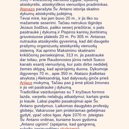
atsiskyrėlis, atsiskyriškos vienuolijos pradininkas.
Atanazo
parašyta Šv. Antano istorija skatino
dykumų atsiskyrėlių judėjimą.
Tėvai mirė, kai jam buvo 20 m., ir jis liko su
mažamete seserimi. Tačiau netrukus išgirdęs
Jėzaus žodžius, paliko seserį priežiūrai, o pats
pasitraukė į dykumą ir Pispiros karinių įtvirtinimų
griuvėsiuose plaleido 20 m. Po 305 m. Antanas
nutraukia atssikyrėlio gyvenimą, kad dėl daugelio
prašymų organizuotų atsiskyrėlių vienuolių
sistemą. Kai aprimo Maksimino skatinami
krikščionių persekiojimai, 313 m. jis pasitraukė
dar toliau, prie Raudonosios jūros netoli Sueco
kanalo esantį vienuolyną, kur pats dirbo nedidelį
žemės sklypą, kad apsirūpintų duona. Dykumoje
išgyvenęs 70 m., apie 350 m. Atatazo įkalbėtas
atvyksta į Aleksandriją, kad dalyvautų ginče prieš
Arijaus
mokymą. Tačiau pas jį ėmė plūsti žmonės
ir jis vėl pasitraukė į dykumą.
Tradiciškai vaizduojamas su T kryžiaus formos
lazda, varpeliu nelabųjų atbaidymui; kartais greta
jo kiaulė. Labai paplito pasakojimai apie Šv.
Antano gundymus. Laikomas daugybės profesijų
globėju; Vakaruose jam priskiriamas gebėjimas
gydyti, ypač odos ligas. Apie 1070 m. įsteigtas
Šv. Antano ordinas, kuriame buvo gydoma
„Antano ugnimi“ (spėjama, kad gangreną,
sukeltą apsinuodijimu
skalsėmis
).