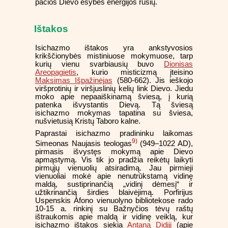
pačios Dievo esybės energijos rūšių.
Ištakos
Isichazmo ištakos yra ankstyvosios
krikščionybės mistiniuose mokymuose, tarp
kurių vienu svarbiausių buvo
Dionisas
Areopagietis
, kurio misticizmą įteisino
Maksimas Išpažinėjas
(580-662). Jis ieškojo
viršprotinių ir viršjuslinių kelių link Dievo. Jiedu
moko apie nepaaiškinamą šviesą, į kurią
patenka išvystantis Dievą. Tą šviesą
isichazmo mokymas tapatina su šviesa,
nušvietusią Kristų Taboro kalne.
Paprastai isichazmo pradininku laikomas
9)
Simeonas Naujasis teologas
(949–1022 AD),
pirmasis išvystęs mokymą apie Dievo
apmąstymą. Vis tik jo pradžia reikėtų laikyti
pirmųjų vienuolių atsiradimą. Jau pirmieji
vienuoliai mokė apie nenutrūkstamą vidinę
maldą, sustiprinančią „vidinį dėmesį“ ir
užtikrinančią širdies blaivėjimą. Porfirijus
Uspenskis Afono vienuolyno bibliotekose rado
10-15 a. rinkinį su Bažnyčios tėvų raštų
ištraukomis apie maldą ir vidinę veiklą, kur
isichazmo ištakos siekia
Antaną Didįjį
(apie