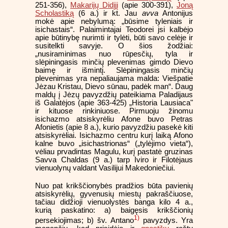
251-356),
Makarijų Didįjį
(apie 300-391),
Joną
Scholastiką
(6 a.) ir kt. Jau
avva
Antonijus
mokė apie nebylumą: „būsime tyleniais ir
isichastais“. Palaimintajai Teodorei jsi kalbėjo
apie būtinybę nurimti ir tylėti, būti savo celėje ir
susitelkti savyje. O šios žodžiai:
„nusiraminimas nuo rūpesčių, tyla ir
slėpiningasis minčių plevenimas gimdo Dievo
baimę ir išmintį. Slėpiningasis minčių
plevenimas yra nepaliaujama malda: Viešpatie
Jėzau Kristau, Dievo sūnau, padėk man“. Daug
maldų į Jėzų pavyzdžių pateikiama Paladijaus
iš Galatėjos (apie 363-425) „Historia Lausiaca"
ir kituose rinkiniuose. Pirmuoju žinomu
isichazmo atsiskyrėliu Afone buvo Petras
Afonietis (apie 8 a.), kurio pavyzdžiu pasekė kiti
atsiskyrėliai. Isichazmo centru kurį laiką Afono
kalne buvo „isichastrionas“ („tylėjimo vieta“),
vėliau prvadintas Magulu, kurį pastatė gruzinas
Savva Chaldas (9 a.) tarp Iviro ir Filotėjaus
vienuolynų valdant Vasilijui Makedoniečiui.
Nuo pat krikščionybės pradžios būta pavienių
atsiskyrėlių, gyvenusių miestų pakraščiuose,
tačiau didžioji vienuolystės banga kilo 4 a.,
kurią paskatino: a) baigęsis krikščionių
1)
persekiojimas; b) šv. Antano
pavyzdys. Yra