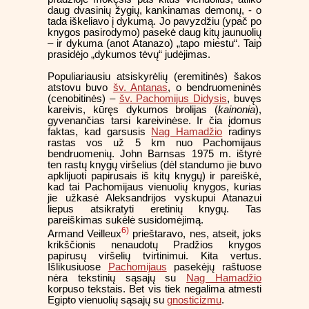
daug dvasinių žygių, kankinamas demonų, - o
tada iškeliavo į dykumą. Jo pavyzdžiu (ypač po
knygos pasirodymo) pasekė daug kitų jaunuolių
– ir dykuma (anot Atanazo) „tapo miestu“. Taip
prasidėjo „dykumos tėvų“ judėjimas.
Populiariausiu atsiskyrėlių (eremitinės) šakos
atstovu buvo
šv. Antanas
, o bendruomeninės
(cenobitinės) –
šv. Pachomijus Didysis
, buvęs
kareivis, kūręs dykumos brolijas (
kainonia
),
gyvenančias tarsi kareivinėse. Ir čia įdomus
faktas, kad garsusis
Nag Hamadžio
radinys
rastas vos už 5 km nuo Pachomijaus
bendruomenių. John Barnsas 1975 m. ištyrė
ten rastų knygų viršelius (dėl standumo jie buvo
apklijuoti papirusais iš kitų knygų) ir pareiškė,
kad tai Pachomijaus vienuolių knygos, kurias
jie užkasė Aleksandrijos vyskupui Atanazui
liepus atsikratyti eretinių knygų. Tas
pareiškimas sukėlė susidomėjimą.
6)
Armand Veilleux
prieštaravo, nes, atseit, joks
krikščionis nenaudotų Pradžios knygos
papirusų viršelių tvirtinimui. Kita vertus.
Išlikusiuose
Pachomijaus
pasekėjų raštuose
nėra tekstinių sąsajų su
Nag Hamadžio
korpuso tekstais. Bet vis tiek negalima atmesti
Egipto vienuolių sąsajų su
gnosticizmu
.