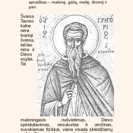
apraiškas – malonę, galią, meilę, išmintį ir
pan.
Šviesa
Tavoro
kalne
nėra
tvarioji
šviesa,
tačiau
nėra ir
Dievo
esybė.
Tai
maloningasis nušvietimas, Dievo
spinduliavimas, nesukurtas ir amžinas,
suvokiamas fiziškai, viena visada skleidžiamų