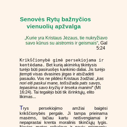
Senovės Rytų bažnyčios
vienuolių apžvalga
„Kurie yra Kristaus Jėzaus, tie nukryžiavo
savo kūnus su aistromis ir geismais“
, Gal
5:24
Krikščionybė gimė persekiojama ir
kentėdama.
Bet kurią akimirką tikintysis
turėjo būti pasiruošęs kankinio daliai. Jis turėjo
įtempti visas dvasines jėgas ir atsižadėti
pasaulio. Vos ne pildėsi Kristaus žodžiai: „
kas
nori eiti paskui mane, teišsižada pats savęs,
tepasiima savo kryžių ir teseka manimi
“ (Mt
16:24). Tai tegalėjo būti tik išrinktųjų, elito
likimas...
T
rys persekiojimo amžiai baigėsi
krikščionybės pergale. Ji tampa prieinama
masėms, tačiau kartu neišvengiamai ir
nepaprastai krenta moralinis tikinčiųjų lygis.
Naujas metas reikalavo ir naujų priemonių.