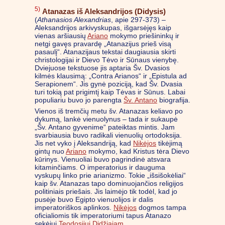
5)
Atanazas iš Aleksandrijos (Didysis)
(
Athanasios Alexandrias
, apie 297-373) –
Aleksandrijos arkivyskupas, išgarsėjęs kaip
vienas aršiausių
Ariano
mokymo priešininkų ir
netgi gavęs pravardę „Atanazijus prieš visą
pasaulį“. Atanazijaus tekstai daugiausia skirti
christologijai ir Dievo Tėvo ir Sūnaus vienybę.
Dviejuose tekstuose jis aptaria Šv. Dvasios
kilmės klausimą: „Contra Arianos“ ir „Epistula ad
Serapionem“. Jis gynė poziciją, kad Šv. Dvasia
turi tokią pat prigimtį kaip Tėvas ir Sūnus. Labai
populiariu buvo jo parengta
Šv. Antano
biografija.
Vienos iš tremčių metu šv. Atanazas keliavo po
dykumą, lankė vienuolynus – tada ir sukaupė
„Šv. Antano gyvenime“ pateiktas mintis. Jam
svarbiausia buvo radikali vienuolių ortodoksija.
Jis net vyko į Aleksandriją, kad
Nikėjos
tikėjimą
gintų nuo
Ariano
mokymo, kad Kristus tėra Dievo
kūrinys. Vienuoliai buvo pagrindinė atsvara
kitaminčiams. O imperatorius ir dauguma
vyskupų linko prie arianizmo. Tokie „išsišokėliai“
kaip šv. Atanazas tapo dominuojančios religijos
politiniais priešais. Jis laimėjo tik todėl, kad jo
pusėje buvo Egipto vienuolijos ir dalis
imperatoriškos aplinkos.
Nikėjos
dogmos tampa
oficialiomis tik imperatoriumi tapus Atanazo
sekėjui
Teodosijui Didžiajam
.