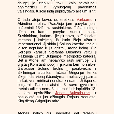
daugelį jo stebuklų, tokių, kaip nevaisingų
alyvmedžių ir vynuogynų pavertimas
vaisingais, tuščią indą pripildydavo aliejumi ir t.t.
O tada atėjo kovos su eretikais
Varlaamu
ir
Akindinu metas. Pradžioje jam pavyko juos
pažeminti 1341 m. susirinkime. Tačiau intrigų
dėka eretikams pavyko surinkti naują
Susirinkimą, kuriame jie pirmavo, o Grigorijas
įmestas į kalėjimą, iš kurio išėjo užtarus
imperatorienei. Jį skiria į Soluno katedrą, tačiau
jo ten nepriima ir jis grįžta į Afono kalną. Čia
Serbijos karalius Stefanas Dušanas veltui jį
įkalbinėja užimti Bulgarijos metropolito katedrą.
Bet ir Afone jam nepavyko rasti ramybę. Jis
grįžta į Konstantinopolį ir įsikuria Lemno saloje.
Galiausiai Soluno brolija jį pasikviečia ir
iškilmingai sutinka. Tačiau Grigorijui tenka
iškęsti dar vieną išbandymą: į nelaisvę jį paima
turkai, vos mirtinai nenukankindami. Jį išperka
bulgarai. Paskutiniaisiais 3 savo gyvenimo
metais atlieka nemažai stebuklų ir lapkričio 13-
ą jam apsireiškė
Jonas Auksaburnis
ir
pasikvietė su juo džiaugtis Rojaus soduose.
Kitą dieną Grigorijus mirė.
Afonas paliko gilų pėdsaką dėl dvasinių