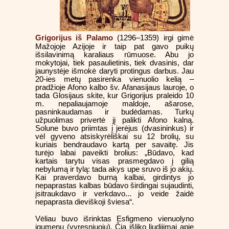
Grigorijus iš Palamo
(1296–1359) irgi gimė
Mažojoje Azijoje ir taip pat gavo puikų
išsilavinimą karaliaus rūmuose. Abu jo
mokytojai, tiek pasaulietinis, tiek dvasinis, dar
jaunystėje išmokė daryti protingus darbus. Jau
20-ies metų pasirenka vienuolio kelią –
pradžioje Afono kalbo šv. Afanasijaus lauroje, o
tada Glosijaus skite, kur Grigorijus praleido 10
m. nepaliaujamoje maldoje, ašarose,
pasninkaudamas ir budėdamas. Turkų
užpuolimas privertė jį palikti Afono kalną.
Solune buvo priimtas į jerėjus (dvasininkus) ir
vėl gyveno atsiskyrėliškai su 12 brolių, su
kuriais bendraudavo kartą per savaitę. Jis
turėjo labai paveikti brolius: „Būdavo, kad
kartais tarytu visas prasmegdavo į gilią
nebylumą ir tylą: tada akys upe sruvo iš jo akių.
Kai praverdavo burną kalbai, girdintys jo
nepaprastas kalbas būdavo širdingai sujaudinti,
įsitraukdavo ir verkdavo... jo veide žaidė
nepaprasta dieviškoji šviesa“.
Vėliau buvo išrinktas Esfigmeno vienuolyno
igumenu (vyresniuoju). Čia išliko liudijimai apie