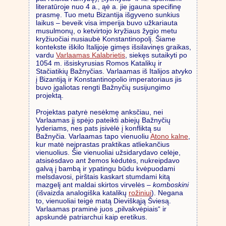
literatūroje nuo 4 a., ąė a. jie įgauna specifinę
prasmę. Tuo metu Bizantija išgyveno sunkius
laikus – beveik visa imperija buvo užkariauta
musulmonų, o ketvirtojo kryžiaus žygio metu
kryžiuočiai nusiaubė Konstantinopolį. Šiame
kontekste iškilo Italijoje gimęs išsilavinęs graikas,
vardu
Varlaamas Kalabrietis
, siekęs sutaikyti po
1054 m. išsiskyrusias Romos Katalikų ir
Stačiatikių Bažnyčias. Varlaamas iš Italijos atvyko
į Bizantiją ir Konstantinopolio imperatoriaus jis
buvo įgaliotas rengti Bažnyčių susijungimo
projektą.
Projektas patyrė nesėkmę anksčiau, nei
Varlaamas jį spėjo pateikti abiejų Bažnyčių
lyderiams, nes pats įsivėlė į konfliktą su
Bažnyčia. Varlaamas tapo vienuoliu
Atono kalne
,
kur matė neįprastas praktikas atliekančius
vienuolius. Šie vienuoliai užsidarydavo celėje,
atsisėsdavo ant žemos kėdutės, nukreipdavo
galvą į bambą ir ypatingu būdu kvėpuodami
melsdavosi, pirštais kaskart stumdami kitą
mazgelį ant maldai skirtos virvelės –
komboskini
(išvaizda analogiška katalikų
rožiniui
). Negana
to, vienuoliai teigė matą Dieviškąją Šviesą.
Varlaamas praminė juos „pilvakvėpiais“ ir
apskundė patriarchui kaip eretikus.