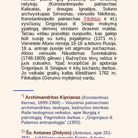
rašytojų (Konstantinopolio patriarchas
Kalisatas, jo draugas Ignatijus, Soluno
archvyskupas Simeonas, vienuolis Nikiforas,
Konstantinopolio patriarchas
Filofėjus
ir kt.)
vysčiusių Grigorijaus iš Sinajo mokymą
ypatingą dėmesį skirdami dvasinei maldai.
Tačiau vėliau prasidėjo nuopuolis, kas galėjo
būti susiję su turkų įsigalėjimu (1371 m.).
Vienintele Afono rėmėja 16-18 a.tebuvo Rusija.
18 a. antroje pusėje vėl atgimsta isichazmas.
Afono vienuolis Nikodemas Šventakalnis
(1748-1809) gilinasi į Bažnyčios tėvų raštus ir
juos sutvarko. Ypač kruopščiai jis apdoroja
Grigorijaus iš Sinajaus ir kitų isichastų darbus.
Jo veikalai graikų kalba išleidžiami 1782 m.
Filokalijos (Gerumo mylėjimo) vardu.
*)
Archimandritas Kiprianas
(
Konstantinas
Kernas
, 1899-1960) – Visuotinio patriarchato
archimandritas, teologas, bažnyčios istorikas.
Rašė teologinius veikalus, apie liturgiją ir
patrologiją. Pagrindinis darbas – „Grigorijaus iš
Palamos antropologija“ (1950).
1)
Šv. Antanas (Didysis)
(
Antonius
, apie 251-
356) – krikščionių vienuolis Egipte, dykumų