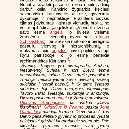
Norint atsižadėti pasaulio, reikia nueiti „vidinių
darbų“ kelią. Kankinio žygdarbis keičiasi
savanoriška kankinyste: askeze, gyvenimu
dykumoje ir nepritekliuje. Prasideda didysis
ėjimas į dykumas - gimsta vienuolių brolija, ne
veltui apibūdina „angeliškai“: „Vienuolių šviesa
savo esme
angelai
, o šviesa visiems
žmonėms – vienuolių gyvenimas“ (
Jonas
Scholastikas
). Tai išreiškia matomo ir neregimo
pasaulių vienybę ir hierarchiškumą, o
mokymas apie
angelus
buvo paplitęs visoje
Rytų patristikoje, o jo esmę perteikia
*)
archimandritas Kiprianas
:
„
Šventoji Trejybė yra pirmapradė, Amžina,
Nesutvertoji Šviesa ir nors Dievo esmė
nesuvokiama, tačiau Dievas meile pasauliui ir
žmonijai nepaliaujamai savo dievišką šviesą
skleidžia į tvarųjį pasaulį, ir tik tame šviesos
skleidime, toje Dievo energijoje, išmintingoje
Tavoro kalno šviesoje, sukurtoje ir amžinoje,
Dievas prieinamas
angelų
ir žmonių suvokimui.
Dionisas Areopagietis
tai vadina ‚Dievo
išstojimais‘,
Grigorijus iš Palamo
paskui
Joną
Damaskietį
naudoja terminą ‚Dievo siekis‘. Tas
Dievo pasaulietiško gyvenimo procesas vyksta
palaipsniui griežtai hierarchinėje sistemoje. Prie
dieviškos pirminės šviesos visų pirma