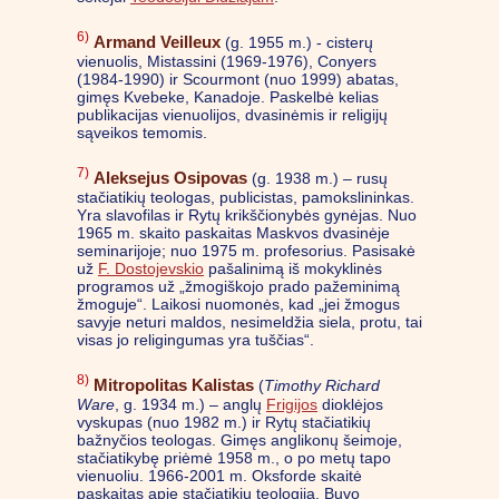
6)
Armand Veilleux
(g. 1955 m.) - cisterų
vienuolis, Mistassini (1969-1976), Conyers
(1984-1990) ir Scourmont (nuo 1999) abatas,
gimęs Kvebeke, Kanadoje. Paskelbė kelias
publikacijas vienuolijos, dvasinėmis ir religijų
sąveikos temomis.
7)
Aleksejus Osipovas
(g. 1938 m.) – rusų
stačiatikių teologas, publicistas, pamokslininkas.
Yra slavofilas ir Rytų krikščionybės gynėjas. Nuo
1965 m. skaito paskaitas Maskvos dvasinėje
seminarijoje; nuo 1975 m. profesorius. Pasisakė
už
F. Dostojevskio
pašalinimą iš mokyklinės
programos už „žmogiškojo prado pažeminimą
žmoguje“. Laikosi nuomonės, kad „jei žmogus
savyje neturi maldos, nesimeldžia siela, protu, tai
visas jo religingumas yra tuščias“.
8)
Mitropolitas Kalistas
(
Timothy Richard
Ware
, g. 1934 m.) – anglų
Frigijos
dioklėjos
vyskupas (nuo 1982 m.) ir Rytų stačiatikių
bažnyčios teologas. Gimęs anglikonų šeimoje,
stačiatikybę priėmė 1958 m., o po metų tapo
vienuoliu. 1966-2001 m. Oksforde skaitė
paskaitas apie stačiatikių teologiją. Buvo