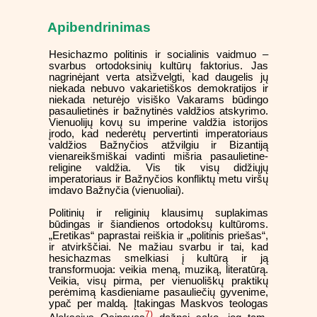
Apibendrinimas
Hesichazmo politinis ir socialinis vaidmuo –
svarbus ortodoksinių kultūrų faktorius. Jas
nagrinėjant verta atsižvelgti, kad daugelis jų
niekada nebuvo vakarietiškos demokratijos ir
niekada neturėjo visiško Vakarams būdingo
pasaulietinės ir bažnytinės valdžios atskyrimo.
Vienuolijų kovų su imperine valdžia istorijos
įrodo, kad nederėtų pervertinti imperatoriaus
valdžios Bažnyčios atžvilgiu ir Bizantiją
vienareikšmiškai vadinti mišria pasaulietine-
religine valdžia. Vis tik visų didžiųjų
imperatoriaus ir Bažnyčios konfliktų metu viršų
imdavo Bažnyčia (vienuoliai).
Politinių ir religinių klausimų suplakimas
būdingas ir šiandienos ortodoksų kultūroms.
„Eretikas“ paprastai reiškia ir „politinis priešas“,
ir atvirkščiai. Ne mažiau svarbu ir tai, kad
hesichazmas smelkiasi į kultūrą ir ją
transformuoja: veikia meną, muziką, literatūrą.
Veikia, visų pirma, per vienuoliškų praktikų
perėmimą kasdieniame pasauliečių gyvenime,
ypač per maldą. Įtakingas Maskvos teologas
7)