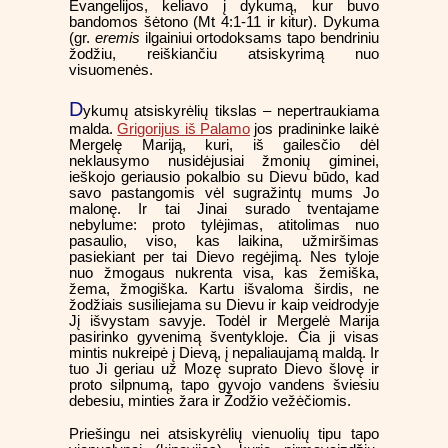
Evangelijos, keliavo į dykumą, kur buvo
bandomos šėtono (Mt 4:1-11 ir kitur). Dykuma
(gr.
eremis
ilgainiui ortodoksams tapo bendriniu
žodžiu, reiškiančiu atsiskyrimą nuo
visuomenės.
D
ykumų atsiskyrėlių tikslas – nepertraukiama
malda.
Grigorijus iš Palamo
jos pradininke laikė
Mergelę Mariją, kuri, iš gailesčio dėl
neklausymo nusidėjusiai žmonių giminei,
ieškojo geriausio pokalbio su Dievu būdo, kad
savo pastangomis vėl sugražintų mums Jo
malonę. Ir tai Jinai surado tventajame
nebylume: proto tylėjimas, atitolimas nuo
pasaulio, viso, kas laikina, užmiršimas
pasiekiant per tai Dievo regėjimą. Nes tyloje
nuo žmogaus nukrenta visa, kas žemiška,
žema, žmogiška. Kartu išvaloma širdis, ne
žodžiais susiliejama su Dievu ir kaip veidrodyje
Jį išvystam savyje. Todėl ir Mergelė Marija
pasirinko gyvenimą šventykloje. Čia ji visas
mintis nukreipė į Dievą, į nepaliaujamą maldą. Ir
tuo Ji geriau už Mozę suprato Dievo šlovę ir
proto silpnumą, tapo gyvojo vandens šviesiu
debesiu, minties žara ir Žodžio vežėčiomis.
Priešingu nei atsiskyrėlių vienuolių tipu tapo