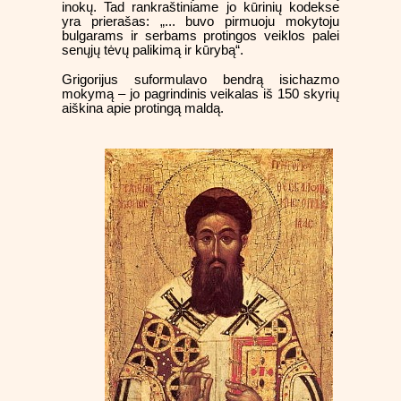
inokų. Tad rankraštiniame jo kūrinių kodekse
yra prierašas: „... buvo pirmuoju mokytoju
bulgarams ir serbams protingos veiklos palei
senųjų tėvų palikimą ir kūrybą“.
Grigorijus suformulavo bendrą isichazmo
mokymą – jo pagrindinis veikalas iš 150 skyrių
aiškina apie protingą maldą.