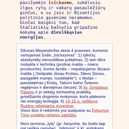
pasižymėjo
isichazmu
, sukėlusiu
ilgus rytų ir vakarų pasaulėžiūrų
ginčus, o su jais ir Bizantijos
politinio gyvenimo neramumus.
Ginčai baigėsi tuo, kad
Stačiatikių bažnyčia pripažino
mokymą apie
dieviškąsias
energijas
.
Džonas Meyendorfas skiria 4 prasmes, kuriomis
vartojamas žodis „Isichazmas“: 1) tylinčių
atsiskyrėlių vienuoliškas judėjimas; 2) tam tikra
mokykla ir technika (protinė malda –
noera
proseuche
), kurios šerdis – nepaliaujama Jėzaus
malda („Viešpatie Jėzau Kristau, Dievo Sūnau,
pasigailėk manęs, nusidėjėlio“), o tikslas –
panašėjimas į Kristų, Taboro kalno Šviesos
regėjimas ir dievėjimas (teozė); 3)
šv. Grigaliaus
Palamo
ir jo sekėjų isichastinę praktiką
grindžiantis dogminis mokymas, kuris platesnis
nei energijų teologija; 4)
14-16 a. reiškinys
Rusijos religiniame gyvenime
.
Visos šios 4 reikšmės yra susijusios su
Dykumos
Tėvų pradėtu religiniu sąjūdžiu
.
Nors terminai „tyla“ (gr.
hesychia
, šis žodis taip
pat reiškia ramybę), „tylintysis“ ir kt. aptinkami