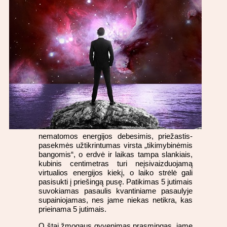
nematomos energijos debesimis, priežastis-
pasekmės užtikrintumas virsta „tikimybinėmis
bangomis“, o erdvė ir laikas tampa slankiais,
kubinis centimetras turi neįsivaizduojamą
virtualios energijos kiekį, o laiko strėlė gali
pasisukti į priešingą pusę. Patikimas 5 jutimais
suvokiamas pasaulis kvantiniame pasaulyje
supainiojamas, nes jame niekas netikra, kas
prieinama 5 jutimais.
O štai žmogaus gyvenimas prasmingas, jame