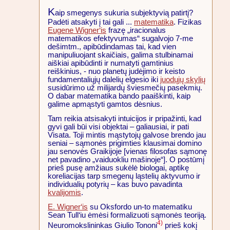
K
aip smegenys sukuria subjektyvią patirtį?
Padėti atsakyti į tai gali ...
matematika
. Fizikas
Eugene Wigner‘is
frazę „iracionalus
matematikos efektyvumas“ sugalvojo 7-me
dešimtm., apibūdindamas tai, kad vien
manipuliuojant skaičiais, galima stulbinamai
aiškiai apibūdinti ir numatyti gamtinius
reiškinius, - nuo planetų judėjimo ir keisto
fundamentaliųjų dalelių elgesio iki
juodųjų skylių
susidūrimo už milijardų šviesmečių pasekmių.
O dabar matematika bando paaiškinti, kaip
galime apmąstyti gamtos dėsnius.
Tam reikia atsisakyti intuicijos ir pripažinti, kad
gyvi gali būi visi objektai – galiausiai, ir pati
Visata. Toji mintis mąstytojų galvose brendo jau
seniai – sąmonės prigimties klausimai domino
jau senovės Graikijoje [vienas filosofas sąmonę
net pavadino „vaiduokliu mašinoje“]. O postūmį
prieš pusę amžiaus sukėlė biologai, aptikę
koreliacijas tarp smegenų ląstelių aktyvumo ir
individualių potyrių – kas buvo pavadinta
kvalijomis
.
E. Wigner‘is
su Oksfordo un-to matematiku
Sean Tull‘iu ėmėsi formalizuoti sąmonės teoriją.
4)
Neuromokslininkas Giulio Tononi
prieš kokį