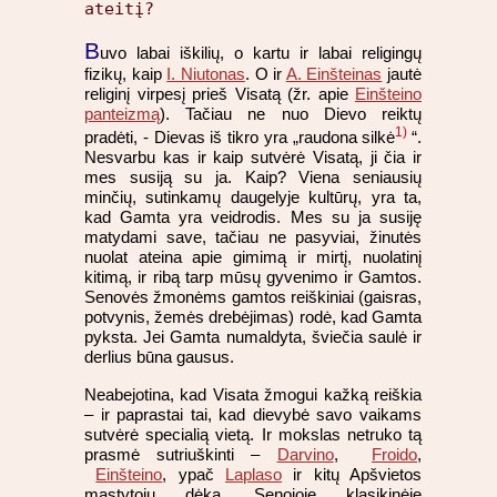
ateitį?
B
uvo labai iškilių, o kartu ir labai religingų
fizikų, kaip
I. Niutonas
. O ir
A. Einšteinas
jautė
religinį virpesį prieš Visatą (žr. apie
Einšteino
panteizmą
). Tačiau ne nuo Dievo reiktų
1)
pradėti, - Dievas iš tikro yra „raudona silkė
“.
Nesvarbu kas ir kaip sutvėrė Visatą, ji čia ir
mes susiją su ja. Kaip? Viena seniausių
minčių, sutinkamų daugelyje kultūrų, yra ta,
kad Gamta yra veidrodis. Mes su ja susiję
matydami save, tačiau ne pasyviai, žinutės
nuolat ateina apie gimimą ir mirtį, nuolatinį
kitimą, ir ribą tarp mūsų gyvenimo ir Gamtos.
Senovės žmonėms gamtos reiškiniai (gaisras,
potvynis, žemės drebėjimas) rodė, kad Gamta
pyksta. Jei Gamta numaldyta, šviečia saulė ir
derlius būna gausus.
Neabejotina, kad Visata žmogui kažką reiškia
– ir paprastai tai, kad dievybė savo vaikams
sutvėrė specialią vietą. Ir mokslas netruko tą
prasmė sutriuškinti –
Darvino
,
Froido
,
Einšteino
, ypač
Laplaso
ir kitų Apšvietos
mąstytojų dėka. Senojoje klasikinėje