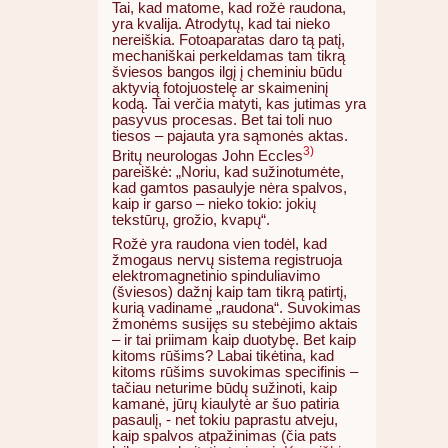
Tai, kad matome, kad rožė raudona,
yra kvalija. Atrodytų, kad tai nieko
nereiškia. Fotoaparatas daro tą patį,
mechaniškai perkeldamas tam tikrą
šviesos bangos ilgį į cheminiu būdu
aktyvią fotojuostelę ar skaimeninį
kodą. Tai verčia matyti, kas jutimas yra
pasyvus procesas. Bet tai toli nuo
tiesos – pajauta yra sąmonės aktas.
3)
Britų neurologas John Eccles
pareiškė: „Noriu, kad sužinotumėte,
kad gamtos pasaulyje nėra spalvos,
kaip ir garso – nieko tokio: jokių
tekstūrų, grožio, kvapų“.
Rožė yra raudona vien todėl, kad
žmogaus nervų sistema registruoja
elektromagnetinio spinduliavimo
(šviesos) dažnį kaip tam tikrą patirtį,
kurią vadiname „raudona“. Suvokimas
žmonėms susijęs su stebėjimo aktais
– ir tai priimam kaip duotybę. Bet kaip
kitoms rūšims? Labai tikėtina, kad
kitoms rūšims suvokimas specifinis –
tačiau neturime būdų sužinoti, kaip
kamanė, jūrų kiaulytė ar šuo patiria
pasaulį, - net tokiu paprastu atveju,
kaip spalvos atpažinimas (čia pats