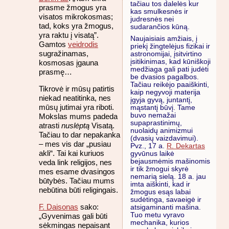
tačiau tos dalelės kur
prasme žmogus yra
kas smulkesnės ir
visatos mikrokosmas;
judresnės nei
tad, koks yra žmogus,
sudarančios kūną.
yra raktu į visatą”.
Naujaisiais amžiais, į
Gamtos
veidrodis
priekį žingtelėjus fizikai ir
sugražinamas,
astronomijai, įsitvirtino
įsitikinimas, kad kūniškoji
kosmosas įgauna
medžiaga gali pati judėti
prasmę…
be dvasios pagalbos.
Tačiau reikėjo paaiškinti,
Tikrovė ir mūsų patirtis
kaip negyvoji materija
niekad neatitinka, nes
įgyja gyvą, juntantį,
mūsų jutimai yra riboti.
mąstantį būvį. Tame
buvo nemažai
Mokslas mums padeda
supaprastinimų,
atrasti
nuslėptą
Visatą.
nuolaidų animizmui
Tačiau to dar nepakanka
(dvasių vaizdavimui).
– mes vis dar „pusiau
Pvz., 17 a.
R. Dekartas
akli“. Tai kai kuriuos
gyvūnus laikė
bejausmėmis mašinomis
veda link religijos, nes
ir tik žmogui skyrė
mes esame dvasingos
nemarią sielą. 18 a. jau
būtybės. Tačiau mums
imta aiškinti, kad ir
nebūtina būti religingais.
žmogus esąs labai
sudėtinga, savaeigė ir
F. Daisonas
sako:
atsigaminanti mašina.
Tuo metu vyravo
„Gyvenimas gali būti
mechanika, kurios
sėkmingas nepaisant