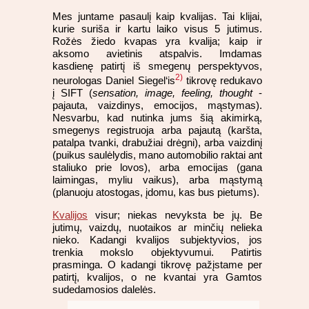
Mes juntame pasaulį kaip kvalijas. Tai klijai,
kurie suriša ir kartu laiko visus 5 jutimus.
Rožės žiedo kvapas yra kvalija; kaip ir
aksomo avietinis atspalvis. Imdamas
kasdienę patirtį iš smegenų perspektyvos,
2)
neurologas Daniel Siegel‘is
tikrovę redukavo
į SIFT (
sensation, image, feeling, thought
-
pajauta, vaizdinys, emocijos, mąstymas).
Nesvarbu, kad nutinka jums šią akimirką,
smegenys registruoja arba pajautą (karšta,
patalpa tvanki, drabužiai drėgni), arba vaizdinį
(puikus saulėlydis, mano automobilio raktai ant
staliuko prie lovos), arba emocijas (gana
laimingas, myliu vaikus), arba mąstymą
(planuoju atostogas, įdomu, kas bus pietums).
Kvalijos
visur; niekas nevyksta be jų. Be
jutimų, vaizdų, nuotaikos ar minčių nelieka
nieko. Kadangi kvalijos subjektyvios, jos
trenkia mokslo objektyvumui. Patirtis
prasminga. O kadangi tikrovę pažįstame per
patirtį, kvalijos, o ne kvantai yra Gamtos
sudedamosios dalelės.