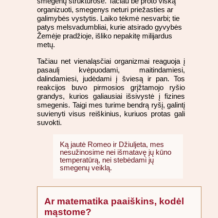
smegenų struktūrose. Tačiau be proto viską
organizuoti, smegenys neturi priežasties ar
galimybės vystytis. Laiko tėkmė nesvarbi; tie
patys melsvadumbliai, kurie atsirado gyvybės
Žemėje pradžioje, išliko nepakitę milijardus
metų.
Tačiau net vienaląsčiai organizmai reaguoja į
pasaulį kvėpuodami, maitindamiesi,
dalindamiesi, judėdami į šviesą ir pan. Tos
reakcijos buvo pirmosios grįžtamojo ryšio
grandys, kurios galiausiai išsivystė į fizines
smegenis. Taigi mes turime bendrą ryšį, galintį
suvienyti visus reiškinius, kuriuos protas gali
suvokti.
Ką jautė Romeo ir Džiuljeta, mes
nesužinosime nei išmatavę jų kūno
temperatūrą, nei stebėdami jų
smegenų veiklą.
Ar matematika paaiškins, kodėl
mąstome?