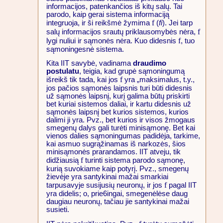
informacijos, patenkančios iš kitų salų. Tai
parodo, kaip gerai sistema informaciją
f
integruoja, ir ši reikšmė žymima
(
fi
). Jei tarp
f
salų informacijos srautų priklausomybės nėra,
f
lygi nuliui ir sąmonės nėra. Kuo didesnis
, tuo
sąmoningesnė sistema.
Kita IIT savybė, vadinama
draudimo
postulatu
, teigia, kad grupė sąmoningumą
f
išreikš tik tada, kai jos
yra „maksimalus, t.y.,
jos pačios sąmonės laipsnis turi būti didesnis
už sąmonės laipsnį, kurį galima būtų priskirti
bet kuriai sistemos daliai, ir kartu didesnis už
sąmonės laipsnį bet kurios sistemos, kurios
dalimi ji yra. Pvz., bet kurios ir visos žmogaus
smegenų dalys gali turėti minisąmonę. Bet kai
vienos dalies sąmoningumas padidėja, tarkime,
kai asmuo sugrąžinamas iš narkozės, šios
minisąmonės prarandamos. IIT atveju, tik
f
didžiausią
turinti sistema parodo sąmonę,
kurią suvokiame kaip potyrį. Pvz., smegenų
žievėje yra santykinai mažai smarkiai
f
tarpusavyje susijusių neuronų, ir jos
pagal IIT
yra didelis; o, prie6ingai, smegenėlėse daug
daugiau neuronų, tačiau jie santykinai mažai
susieti.