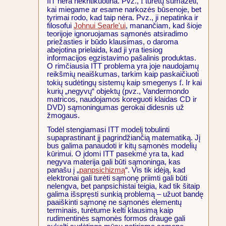
f
IIT nėra nekritikuotina. Pvz.,
turėtų sumažėti,
kai miegame ar esame narkozės būsenoje, bet
tyrimai rodo, kad taip nėra. Pvz., ji nepatinka ir
filosofui
Johnui Searle'ui
, manančiam, kad šioje
teorijoje ignoruojamas sąmonės atsiradimo
priežasties ir būdo klausimas, o daroma
abejotina prielaida, kad ji yra tiesiog
informacijos egzistavimo pašalinis produktas.
O rimčiausia ITT problema yra joje naudojamų
reikšmių neaiškumas, tarkim kaip paskaičiuoti
f
tokių sudėtingų sistemų kaip smegenys
. Ir kai
kurių „negyvų“ objektų (pvz., Vandermondo
matricos, naudojamos koreguoti klaidas CD ir
DVD) sąmoningumas gerokai didesnis už
žmogaus.
Todėl stengiamasi ITT modelį tobulinti
supaprastinant jį pagrindžiančią matematiką. Jį
bus galima panaudoti ir kitų sąmonės modelių
kūrimui. O įdomi ITT pasekmė yra ta, kad
negyva materija gali būti sąmoninga, kas
panašu į „
panpsichizmą
“. Vis tik idėją, kad
elektronai gali turėti sąmonę priimti gali būti
nelengva, bet panpsichistai teigia, kad tik šitaip
galima išspręsti sunkią problemą – užuot bandę
paaiškinti sąmonę ne sąmonės elementų
terminais, turėtume kelti klausimą kaip
rudimentinės sąmonės formos drauge gali