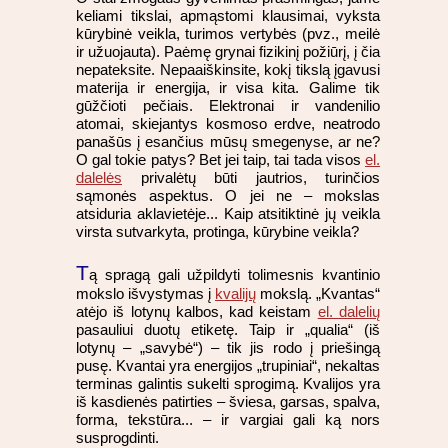
keliami tikslai, apmąstomi klausimai, vyksta
kūrybinė veikla, turimos vertybės (pvz., meilė
ir užuojauta). Paėmę grynai fizikinį požiūrį, į čia
nepateksite. Nepaaiškinsite, kokį tikslą įgavusi
materija ir energija, ir visa kita. Galime tik
gūžčioti pečiais. Elektronai ir vandenilio
atomai, skiejantys kosmoso erdve, neatrodo
panašūs į esančius mūsų smegenyse, ar ne?
O gal tokie patys? Bet jei taip, tai tada visos
el.
dalelės
privalėtų būti jautrios, turinčios
sąmonės aspektus. O jei ne – mokslas
atsiduria aklavietėje... Kaip atsitiktinė jų veikla
virsta sutvarkyta, protinga, kūrybine veikla?
T
ą spragą gali užpildyti tolimesnis kvantinio
mokslo išvystymas į
kvalijų
mokslą. „Kvantas“
atėjo iš lotynų kalbos, kad keistam
el. dalelių
pasauliui duotų etiketę. Taip ir „qualia“ (iš
lotynų – „savybė“) – tik jis rodo į priešingą
pusę. Kvantai yra energijos „trupiniai“, nekaltas
terminas galintis sukelti sprogimą. Kvalijos yra
iš kasdienės patirties – šviesa, garsas, spalva,
forma, tekstūra... – ir vargiai gali ką nors
susprogdinti.