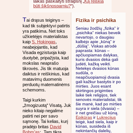
laikas paskaityti straipsnį „
Ką reiškia
būti šikšnosparniu?
“).
T
Fizika ir psichika
ai drąsus teiginys –
kad tik subjektyvi patirtis
Seniau žodžių „fizika“ ir
yra patikima. Net toks
„psichika“ niekas beveik
užkietėjęs materialistas
nevartojo, o daugiau
kaip
S. Hokingas
,
kalbėjo apie „kūną“ ir
„dūšią“. Viskas atrodė
neabejojantis, kad
paprasta: kūnas –
Visada egzistuoja kaip
apčiuopiamas dalykas,
duotybė, pripažįsta, kad
kuris dvasios dėka gali
mokslas neaprašo
judėti, kažką veikti.
tikrovės. Jis tik matuoja
Netekęs dvasios kūnas
sudūla, o
daiktus ir reiškinius, kad
neapčiuopiamoji dvasia
matavimų duomenis
gali kažkur bastytis ir po
perduotų matematinėms
mirties. Juos esant
schemoms.
skirtingos prigimties
laikė tiek religijos, tiek
Taigi kurkim
senovės materialistai, tik
šie manė, kad po mirties
„žmogizuotą“ Visatą. Juk
suyra ir siela (dvasia) –
nieko kitaip negalime
ir net greičiau už kūną.
patirti nei per savo
Epikūras
ir
Lukrecijus
sąmonę. Tai kelias, kurį
teigė, kad siela, kaip ir
pradėjo britas
David
kūnas, susideda iš
nekintančių dalelių,
Bohm’as
: „Tam tikra