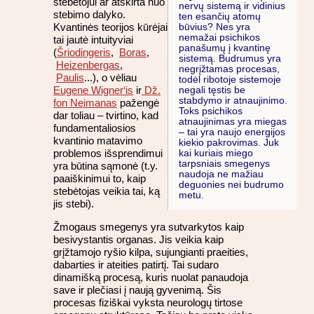
stebėtojui ar atskirta nuo
nervų sistemą ir vidinius
stebimo dalyko.
ten esančių atomų
Kvantinės teorijos kūrėjai
būvius? Nes yra
nemažai psichikos
tai jautė intuityviai
panašumų į kvantinę
(
Šriodingeris
,
Boras
,
sistemą. Budrumus yra
Heizenbergas
,
negrįžtamas procesas,
Paulis
...), o vėliau
todėl ribotoje sistemoje
Eugene Wigner‘is
ir
Dž.
negali tęstis be
stabdymo ir atnaujinimo.
fon Neimanas
pažengė
Toks psichikos
dar toliau – tvirtino, kad
atnaujinimas yra miegas
fundamentaliosios
– tai yra naujo energijos
kvantinio matavimo
kiekio pakrovimas. Juk
problemos išsprendimui
kai kuriais miego
tarpsniais smegenys
yra būtina sąmonė (t.y.
naudoja ne mažiau
paaiškinimui to, kaip
deguonies nei budrumo
stebėtojas veikia tai, ką
metu.
jis stebi).
Žmogaus smegenys yra sutvarkytos kaip
besivystantis organas. Jis veikia kaip
grįžtamojo ryšio kilpa, sujungianti praeities,
dabarties ir ateities patirtį. Tai sudaro
dinamišką procesą, kuris nuolat panaudoja
save ir plečiasi į naują gyvenimą. Šis
procesas fiziškai vyksta neurologų tirtose