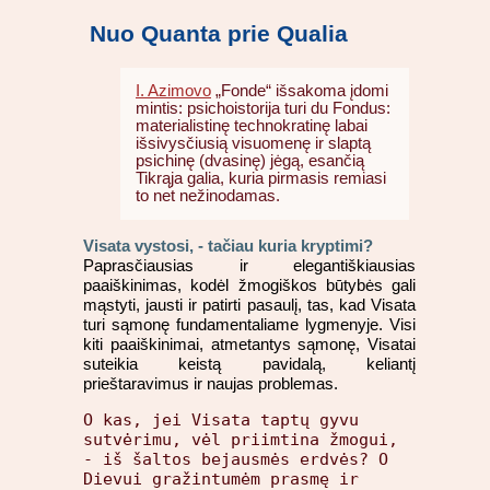
Nuo Quanta prie Qualia
I. Azimovo
„Fonde“ išsakoma įdomi
mintis: psichoistorija turi du Fondus:
materialistinę technokratinę labai
išsivysčiusią visuomenę ir slaptą
psichinę (dvasinę) jėgą, esančią
Tikrąja galia, kuria pirmasis remiasi
to net nežinodamas.
Visata vystosi, - tačiau kuria kryptimi?
Paprasčiausias ir elegantiškiausias
paaiškinimas, kodėl žmogiškos būtybės gali
mąstyti, jausti ir patirti pasaulį, tas, kad Visata
turi sąmonę fundamentaliame lygmenyje. Visi
kiti paaiškinimai, atmetantys sąmonę, Visatai
suteikia keistą pavidalą, keliantį
prieštaravimus ir naujas problemas.
O kas, jei Visata taptų gyvu
sutvėrimu, vėl priimtina žmogui,
- iš šaltos bejausmės erdvės? O
Dievui gražintumėm prasmę ir