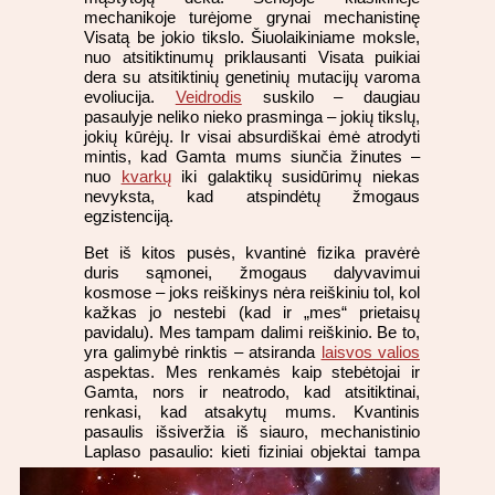
mechanikoje turėjome grynai mechanistinę
Visatą be jokio tikslo. Šiuolaikiniame moksle,
nuo atsitiktinumų priklausanti Visata puikiai
dera su atsitiktinių genetinių mutacijų varoma
evoliucija.
Veidrodis
suskilo – daugiau
pasaulyje neliko nieko prasminga – jokių tikslų,
jokių kūrėjų. Ir visai absurdiškai ėmė atrodyti
mintis, kad Gamta mums siunčia žinutes –
nuo
kvarkų
iki galaktikų susidūrimų niekas
nevyksta, kad atspindėtų žmogaus
egzistenciją.
Bet iš kitos pusės, kvantinė fizika pravėrė
duris sąmonei, žmogaus dalyvavimui
kosmose – joks reiškinys nėra reiškiniu tol, kol
kažkas jo nestebi (kad ir „mes“ prietaisų
pavidalu). Mes tampam dalimi reiškinio. Be to,
yra galimybė rinktis – atsiranda
laisvos valios
aspektas. Mes renkamės kaip stebėtojai ir
Gamta, nors ir neatrodo, kad atsitiktinai,
renkasi, kad atsakytų mums. Kvantinis
pasaulis išsiveržia iš siauro, mechanistinio
Laplaso pasaulio: kieti fiziniai objektai tampa