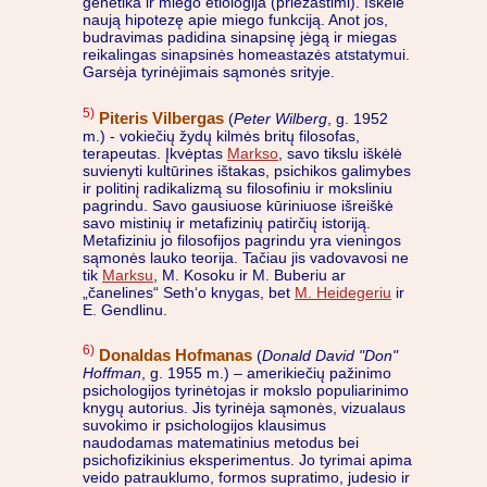
genetika ir miego etiologija (priežastimi). Iškėlė
naują hipotezę apie miego funkciją. Anot jos,
budravimas padidina sinapsinę jėgą ir miegas
reikalingas sinapsinės homeastazės atstatymui.
Garsėja tyrinėjimais sąmonės srityje.
5)
Piteris Vilbergas
(
Peter Wilberg
, g. 1952
m.) - vokiečių žydų kilmės britų filosofas,
terapeutas. Įkvėptas
Markso
, savo tikslu iškėlė
suvienyti kultūrines ištakas, psichikos galimybes
ir politinį radikalizmą su filosofiniu ir moksliniu
pagrindu. Savo gausiuose kūriniuose išreiškė
savo mistinių ir metafizinių patirčių istoriją.
Metafiziniu jo filosofijos pagrindu yra vieningos
sąmonės lauko teorija. Tačiau jis vadovavosi ne
tik
Marksu
, M. Kosoku ir M. Buberiu ar
„čanelines“ Seth‘o knygas, bet
M. Heidegeriu
ir
E. Gendlinu.
6)
Donaldas Hofmanas
(
Donald David "Don"
Hoffman
, g. 1955 m.) – amerikiečių pažinimo
psichologijos tyrinėtojas ir mokslo populiarinimo
knygų autorius. Jis tyrinėja sąmonės, vizualaus
suvokimo ir psichologijos klausimus
naudodamas matematinius metodus bei
psichofizikinius eksperimentus. Jo tyrimai apima
veido patrauklumo, formos supratimo, judesio ir