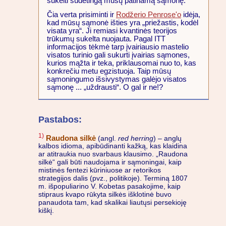
sukelti sudėtingą mūsų patiriamą sąmonę.
Č
ia verta prisiminti ir
Rodžerio Penrose'o
idėja,
kad mūsų sąmonė išties yra „priežastis, kodėl
visata yra“. Ji remiasi kvantinės teorijos
trūkumų sukelta nuojauta. Pagal ITT
informacijos tėkmė tarp įvairiausio mastelio
visatos turinio gali sukurti įvairias sąmones,
kurios mąžta ir teka, priklausomai nuo to, kas
konkrečiu metu egzistuoja. Taip mūsų
sąmoningumo išsivystymas galėjo visatos
sąmonę ... „uždrausti“. O gal ir ne!?
Pastabos:
1)
Raudona silkė
(angl.
red herring
) – anglų
kalbos idioma, apibūdinanti kažką, kas klaidina
ar atitraukia nuo svarbaus klausimo. „Raudona
silkė“ gali būti naudojama ir sąmoningai, kaip
mistinės fentezi kūriniuose ar retorikos
strategijos dalis (pvz., politikoje). Terminą 1807
m. išpopuliarino V. Kobetas pasakojime, kaip
stipraus kvapo rūkyta silkės išklotinė buvo
panaudota tam, kad skalikai liautųsi persekioję
kiškį.