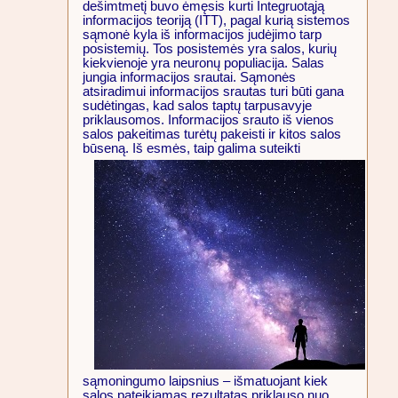
dešimtmetį buvo ėmęsis kurti Integruotąją
informacijos teoriją (ITT), pagal kurią sistemos
sąmonė kyla iš informacijos judėjimo tarp
posistemių. Tos posistemės yra salos, kurių
kiekvienoje yra neuronų populiacija. Salas
jungia informacijos srautai. Sąmonės
atsiradimui informacijos srautas turi būti gana
sudėtingas, kad salos taptų tarpusavyje
priklausomos. Informacijos srauto iš vienos
salos pakeitimas turėtų pakeisti ir kitos salos
būseną. Iš esmės,
taip galima suteikti
sąmoningumo laipsnius – išmatuojant kiek
salos pateikiamas rezultatas priklauso nuo