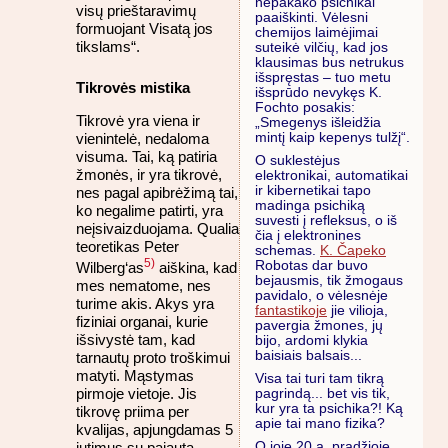
nepakako psichikai
visų prieštaravimų
paaiškinti. Vėlesni
formuojant Visatą jos
chemijos laimėjimai
tikslams“.
suteikė vilčių, kad jos
klausimas bus netrukus
išspręstas – tuo metu
Tikrovės mistika
išsprūdo nevykęs K.
Fochto posakis:
Tikrovė yra viena ir
„Smegenys išleidžia
mintį kaip kepenys tulžį“.
vienintelė, nedaloma
visuma. Tai, ką patiria
O suklestėjus
žmonės, ir yra tikrovė,
elektronikai, automatikai
ir kibernetikai tapo
nes pagal apibrėžimą tai,
madinga psichiką
ko negalime patirti, yra
suvesti į refleksus, o iš
neįsivaizduojama. Qualia
čia į elektronines
teoretikas Peter
schemas.
K. Čapeko
5)
Robotas dar buvo
Wilberg‘as
aiškina, kad
bejausmis, tik žmogaus
mes nematome, nes
pavidalo, o vėlesnėje
turime akis. Akys yra
fantastikoje
jie vilioja,
fiziniai organai, kurie
pavergia žmones, jų
išsivystė tam, kad
bijo, ardomi klykia
baisiais balsais...
tarnautų proto troškimui
matyti. Mąstymas
Visa tai turi tam tikrą
pirmoje vietoje. Jis
pagrindą... bet vis tik,
kur yra ta psichika?! Ką
tikrovę priima per
apie tai mano fizika?
kvalijas, apjungdamas 5
O joje 20 a. pradžioje
jutimus su pajauta,