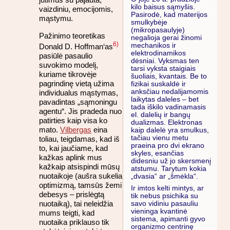
kilo baisus sąmyšis.
vaizdiniu, emocijomis,
Pasirodė, kad materijos
mąstymu.
smulkybėje
(mikropasaulyje)
Pažinimo teoretikas
negalioja gerai žinomi
6)
mechanikos ir
Donald D. Hoffman‘as
elektrodinamikos
pasiūlė pasaulio
dėsniai. Vyksmas ten
suvokimo modelį,
tarsi vyksta staigiais
kuriame tikrovėje
šuoliais, kvantais. Be to
pagrindinę vietą užima
fizikai suskaldė ir
anksčiau nedalijamomis
individualus mąstymas,
laikytas daleles – bet
pavadintas „sąmoningu
tada iškilo vadinamasis
agentu“. Jis pradeda nuo
el. dalelių ir bangų
patirties kaip visa ko
dualizmas. Elektronas
mato.
Vilbergas
eina
kaip dalelė yra smulkus,
tačiau vienu metu
toliau, teigdamas, kad iš
praeina pro dvi ekrano
to, kai jaučiame, kad
skyles, esančias
kažkas aplink mus
didesniu už jo skersmenį
kažkaip atsispindi mūsų
atstumu. Tarytum kokia
nuotaikoje (aušra sukelia
„dvasia“ ar „šmėkla“.
optimizmą, tamsūs žemi
I
r imtos kelti mintys, ar
debesys – prislėgtą
tik nebus psichika su
nuotaiką), tai neleidžia
savo vidiniu pasauliu
vieninga kvantinė
mums teigti, kad
sistema, apimanti gyvo
nuotaika priklauso tik
organizmo centrinę