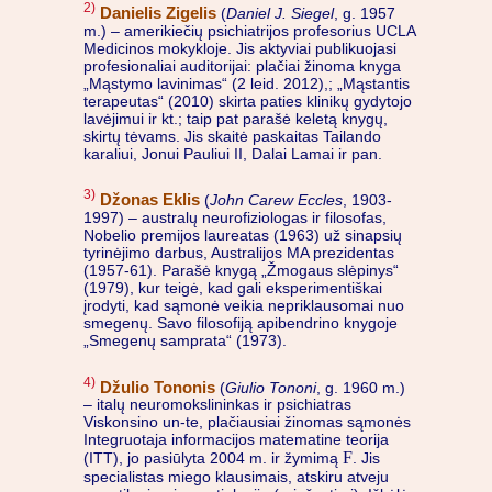
2)
Danielis Zigelis
(
Daniel J. Siegel
, g. 1957
m.) – amerikiečių psichiatrijos profesorius UCLA
Medicinos mokykloje. Jis aktyviai publikuojasi
profesionaliai auditorijai: plačiai žinoma knyga
„Mąstymo lavinimas“ (2 leid. 2012),; „Mąstantis
terapeutas“ (2010) skirta paties klinikų gydytojo
lavėjimui ir kt.; taip pat parašė keletą knygų,
skirtų tėvams. Jis skaitė paskaitas Tailando
karaliui, Jonui Pauliui II, Dalai Lamai ir pan.
3)
Džonas Eklis
(
John Carew Eccles
, 1903-
1997) – australų neurofiziologas ir filosofas,
Nobelio premijos laureatas (1963) už sinapsių
tyrinėjimo darbus, Australijos MA prezidentas
(1957-61). Parašė knygą „Žmogaus slėpinys“
(1979), kur teigė, kad gali eksperimentiškai
įrodyti, kad sąmonė veikia nepriklausomai nuo
smegenų. Savo filosofiją apibendrino knygoje
„Smegenų samprata“ (1973).
4)
Džulio Tononis
(
Giulio Tononi
, g. 1960 m.)
– italų neuromokslininkas ir psichiatras
Viskonsino un-te, plačiausiai žinomas sąmonės
Integruotaja informacijos matematine teorija
F
(ITT), jo pasiūlyta 2004 m. ir žymimą
. Jis
specialistas miego klausimais, atskiru atveju