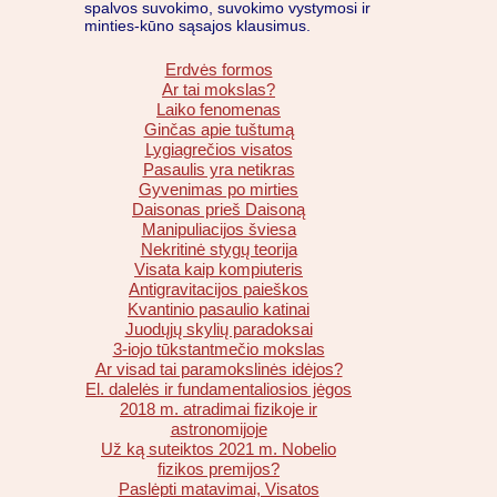
spalvos suvokimo, suvokimo vystymosi ir
minties-kūno sąsajos klausimus.
Erdvės formos
Ar tai mokslas?
Laiko fenomenas
Ginčas apie tuštumą
Lygiagrečios visatos
Pasaulis yra netikras
Gyvenimas po mirties
Daisonas prieš Daisoną
Manipuliacijos šviesa
Nekritinė stygų teorija
Visata kaip kompiuteris
Antigravitacijos paieškos
Kvantinio pasaulio katinai
Juodųjų skylių paradoksai
3-iojo tūkstantmečio mokslas
Ar visad tai paramokslinės idėjos?
El. dalelės ir fundamentaliosios jėgos
2018 m. atradimai fizikoje ir
astronomijoje
Už ką suteiktos 2021 m. Nobelio
fizikos premijos?
Paslėpti matavimai, Visatos