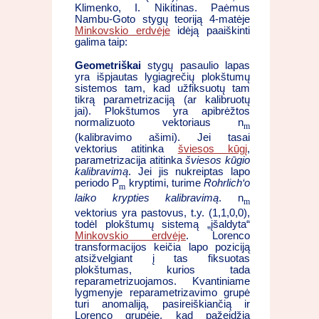
Klimenko, I. Nikitinas. Paėmus
Nambu-Goto stygų teoriją 4-matėje
Minkovskio erdvėje
idėją paaiškinti
galima taip:
Geometriškai
stygų pasaulio lapas
yra išpjautas lygiagrečių plokštumų
sistemos tam, kad užfiksuotų tam
tikrą parametrizaciją (ar kalibruotų
jai). Plokštumos yra apibrėžtos
normalizuoto vektoriaus n
m
(kalibravimo ašimi). Jei tasai
vektorius atitinka
šviesos kūgį
,
parametrizacija atitinka
šviesos kūgio
kalibravimą
. Jei jis nukreiptas lapo
periodo P
kryptimi, turime
Rohrlich‘o
m
laiko krypties kalibravimą
. n
m
vektorius yra pastovus, t.y. (1,1,0,0),
todėl plokštumų sistemą „įšaldyta“
Minkovskio erdvėje
. Lorenco
transformacijos keičia lapo poziciją
atsižvelgiant į tas fiksuotas
plokštumas, kurios tada
reparametrizuojamos. Kvantiniame
lygmenyje reparametrizavimo grupė
turi anomaliją, pasireiškiančią ir
Lorenco grupėje, kad pažeidžia