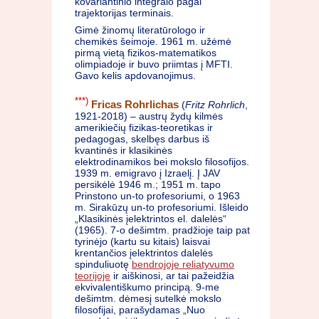
kovariantinio integralo pagal
trajektorijas terminais.
Gimė žinomų literatūrologo ir
chemikės šeimoje. 1961 m. užėmė
pirmą vietą fizikos-matematikos
olimpiadoje ir buvo priimtas į MFTI.
Gavo kelis apdovanojimus.
***)
Fricas Rohrlichas
(
Fritz Rohrlich
,
1921-2018) – austrų žydų kilmės
amerikiečių fizikas-teoretikas ir
pedagogas, skelbęs darbus iš
kvantinės ir klasikinės
elektrodinamikos bei mokslo filosofijos.
1939 m. emigravo į Izraelį. Į JAV
persikėlė 1946 m.; 1951 m. tapo
Prinstono un-to profesoriumi, o 1963
m. Sirakūzų un-to profesoriumi. Išleido
„Klasikinės įelektrintos el. dalelės“
(1965). 7-o dešimtm. pradžioje taip pat
tyrinėjo (kartu su kitais) laisvai
krentančios įelektrintos dalelės
spinduliuotę
bendrojoje reliatyvumo
teorijoje
ir aiškinosi, ar tai pažeidžia
ekvivalentiškumo principą. 9-me
dešimtm. dėmesį sutelkė mokslo
filosofijai, parašydamas „Nuo