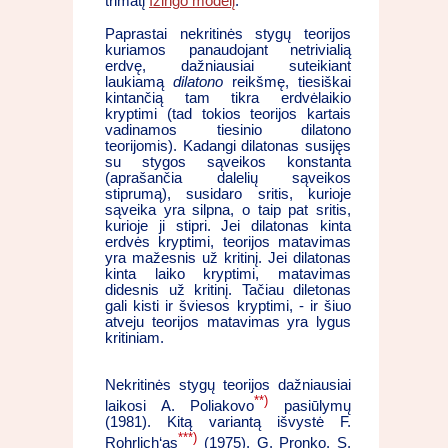
trimatį
Izingo modelį
.
Paprastai nekritinės stygų teorijos
kuriamos panaudojant netrivialią
erdvę, dažniausiai suteikiant
laukiamą
dilatono
reikšmę, tiesiškai
kintančią tam tikra erdvėlaikio
kryptimi (tad tokios teorijos kartais
vadinamos tiesinio dilatono
teorijomis). Kadangi dilatonas susijęs
su stygos sąveikos konstanta
(aprašančia dalelių sąveikos
stiprumą), susidaro sritis, kurioje
sąveika yra silpna, o taip pat sritis,
kurioje ji stipri. Jei dilatonas kinta
erdvės kryptimi, teorijos matavimas
yra mažesnis už kritinį. Jei dilatonas
kinta laiko kryptimi, matavimas
didesnis už kritinį. Tačiau diletonas
gali kisti ir šviesos kryptimi, - ir šiuo
atveju teorijos matavimas yra lygus
kritiniam.
Nekritinės stygų teorijos dažniausiai
**)
laikosi A. Poliakovo
pasiūlymų
(1981). Kitą variantą išvystė F.
***)
Rohrlich‘as
(1975), G. Pronko, S.