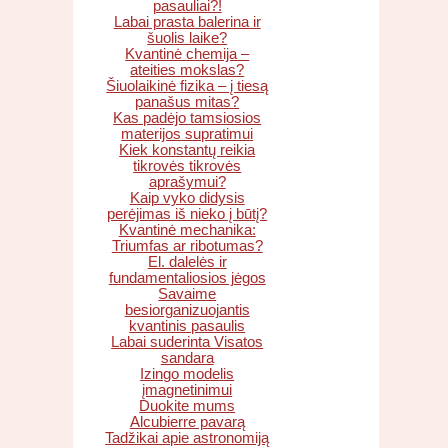
pasauliai?!
Labai prasta balerina ir
šuolis laike?
Kvantinė chemija –
ateities mokslas?
Šiuolaikinė fizika – į tiesą
panašus mitas?
Kas padėjo tamsiosios
materijos supratimui
Kiek konstantų reikia
tikrovės tikrovės
aprašymui?
Kaip vyko didysis
perėjimas iš nieko į būtį?
Kvantinė mechanika:
Triumfas ar ribotumas?
El. dalelės ir
fundamentaliosios jėgos
Savaime
besiorganizuojantis
kvantinis pasaulis
Labai suderinta Visatos
sandara
Izingo modelis
įmagnetinimui
Duokite mums
Alcubierre pavarą
Tadžikai apie astronomiją