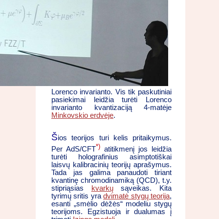
Lorenco invarianto. Vis tik paskutiniai
pasiekimai leidžia turėti Lorenco
invarianto kvantizaciją 4-matėje
Minkovskio erdvėje
.
Š
ios teorijos turi kelis pritaikymus.
*)
Per AdS/CFT
atitikmenį jos leidžia
turėti holografinius asimptotiškai
laisvų kalibracinių teorijų aprašymus.
Tada jas galima panaudoti tiriant
kvantinę chromodinamiką (QCD), t.y.
stipriąsias
kvarkų
sąveikas. Kita
tyrimų sritis yra
dvimatė stygų teorija
,
esanti „smėlio dėžės“ modeliu stygų
teorijoms. Egzistuoja ir dualumas į