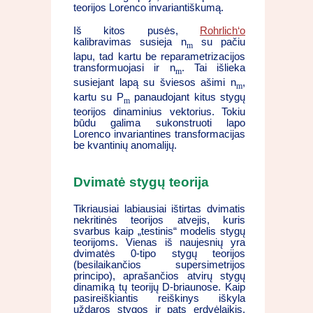
teorijos Lorenco invariantiškumą.
Iš kitos pusės,
Rohrlich‘o
kalibravimas susieja n
su pačiu
m
lapu, tad kartu be reparametrizacijos
transformuojasi ir n
. Tai išlieka
m
susiejant lapą su šviesos ašimi n
,
m
kartu su P
panaudojant kitus stygų
m
teorijos dinaminius vektorius. Tokiu
būdu galima sukonstruoti lapo
Lorenco invariantines transformacijas
be kvantinių anomalijų.
Dvimatė stygų teorija
Tikriausiai labiausiai ištirtas dvimatis
nekritinės teorijos atvejis, kuris
svarbus kaip „testinis“ modelis stygų
teorijoms. Vienas iš naujesnių yra
dvimatės 0-tipo stygų teorijos
(besilaikančios supersimetrijos
principo), aprašančios atvirų stygų
dinamiką tų teorijų D-briaunose. Kaip
pasireiškiantis reiškinys iškyla
uždaros stygos ir pats erdvėlaikis,