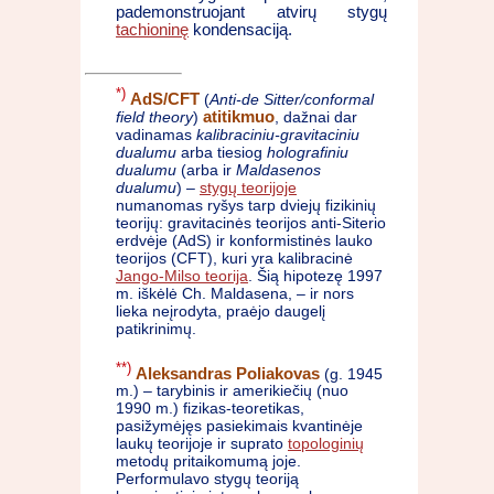
pademonstruojant atvirų stygų
tachioninę
kondensaciją.
*)
AdS/CFT
(
Anti-de Sitter/conformal
field theory
)
atitikmuo
, dažnai dar
vadinamas
kalibraciniu-gravitaciniu
dualumu
arba tiesiog
holografiniu
dualumu
(arba ir
Maldasenos
dualumu
) –
stygų teorijoje
numanomas ryšys tarp dviejų fizikinių
teorijų: gravitacinės teorijos anti-Siterio
erdvėje (AdS) ir konformistinės lauko
teorijos (CFT), kuri yra kalibracinė
Jango-Milso teorija
. Šią hipotezę 1997
m. iškėlė Ch. Maldasena, – ir nors
lieka neįrodyta, praėjo daugelį
patikrinimų.
**)
Aleksandras Poliakovas
(g. 1945
m.) – tarybinis ir amerikiečių (nuo
1990 m.) fizikas-teoretikas,
pasižymėjęs pasiekimais kvantinėje
laukų teorijoje ir suprato
topologinių
metodų pritaikomumą joje.
Performulavo stygų teoriją