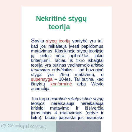
Nekritinė stygų
teorija
S
avita
stygų teorijų
ypatybė yra tai,
kad jos reikalauja įvesti papildomus
matavimus. Klasikinėje stygų teorijoje
jų kiekis nėra apibrėžtas jokiu
kriterijumi. Tačiau iš tikro išbaigtai
teorijai yra būtinas vadinamojo
kritinio
matavimo
erdvėlaikis – tad bozoninė
styga yra 26-ių matavimų, o
superstyga
– 10-ies. Tai būtina, kad
išnyktų
konforminė
arba Weylo
anomalija.
Tuo tarpu
nekritinė reliatyvistinė stygų
teorijos
nereikalauja nereikalauja
kritinio matavimo ir išsiverčia
įprastiniais 4 matavimais (erdve ir
laiku). Tačiau paprastai jos neaprašo