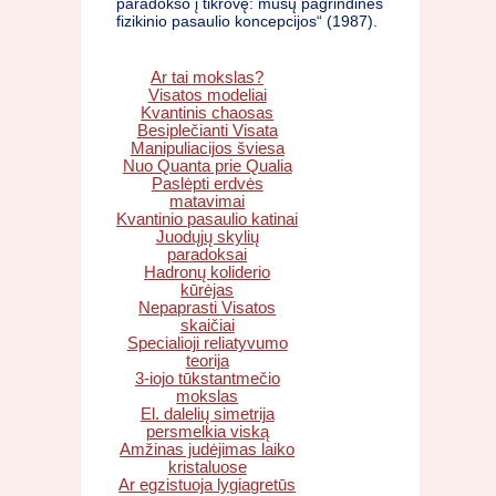
paradokso į tikrovę: mūsų pagrindinės
fizikinio pasaulio koncepcijos“ (1987).
Ar tai mokslas?
Visatos modeliai
Kvantinis chaosas
Besiplečianti Visata
Manipuliacijos šviesa
Nuo Quanta prie Qualia
Paslėpti erdvės
matavimai
Kvantinio pasaulio katinai
Juodųjų skylių
paradoksai
Hadronų koliderio
kūrėjas
Nepaprasti Visatos
skaičiai
Specialioji reliatyvumo
teorija
3-iojo tūkstantmečio
mokslas
El. dalelių simetrija
persmelkia viską
Amžinas judėjimas laiko
kristaluose
Ar egzistuoja lygiagretūs