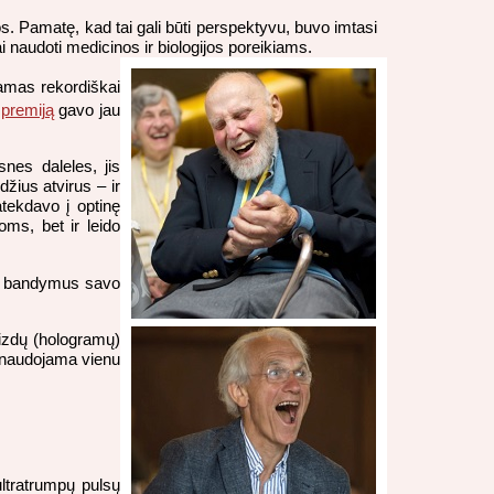
s. Pamatę, kad tai gali būti perspektyvu, buvo imtasi
iai naudoti medicinos ir biologijos poreikiams.
amas rekordiškai
 premiją
gavo jau
nes daleles, jis
žius atvirus – ir
atekdavo į optinę
oms, bet ir leido
ęsė bandymus savo
aizdų (hologramų)
panaudojama vienu
ltratrumpų pulsų