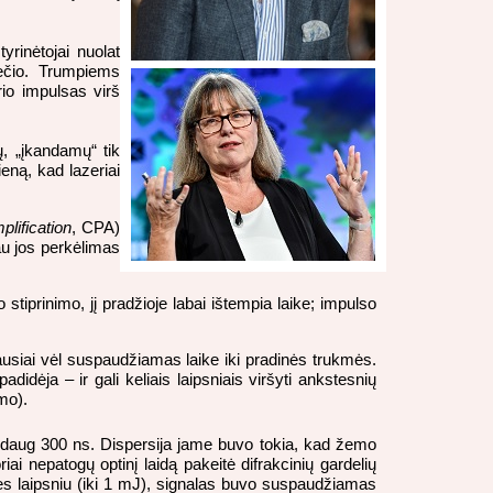
 tyrinėtojai nuolat
ečio. Trumpiems
rio impulsas virš
, „įkandamų“ tik
eną, kad lazeriai
lification
, CPA)
au jos perkėlimas
tiprinimo, jį pradžioje labai ištempia laike; impulso
iausiai vėl suspaudžiamas laike iki pradinės trukmės.
idėja – ir gali keliais laipsniais viršyti ankstesnių
mo).
aug 300 ns. Dispersija jame buvo tokia, kad žemo
riai nepatogų optinį laidą pakeitė difrakcinių gardelių
ilės laipsniu (iki 1 mJ), signalas buvo suspaudžiamas