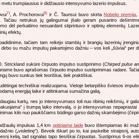
 metu trumpiausius ir didžiausio intensyvumo lazerio impulsus.
7)
9)
vui
, A. Prochorovui
ir Č. Taunsui buvo skirta
Nobelio premija
,
s. Tačiau netrukus jų galingumai įšalo geram pusantro dešimtm
o dėl perkaitimo nesuardant stiprintuvo ir optinių elementų. Laze
nių efektų.
dinime, tačiam tam reikėjo stambių ir brangių lazerinių įrenginių
i dirbo su mažu impulsų pakartojimo dažniu – vos keli „šūviai“ per di
. Strickland sukūrė čirpuoto impulso sustiprinimo (
Chirped pulse amp
 kuriame buvo aprašomas čirpuoto impulso sustiprinimas radare. Tači
gų buvo sunkus tiek teoriškai, tiek praktiškai.
dėtingai techniškai realizuojama. Vietoje betarpiško šviesos impulso s
uodamą energiją laike ir atitinkamai sumažina galią.
augiau kartų, nes jo intensyvumass toli nuo ribinių reikšmių, ir gal
akuojama“ į trumpą laiko intervalą, o jo intensyvumas nepaprastai pad
adinimas kilo nuo paukščiams būdingo garso dažnių skambėjimo (čirpi
anodžaulių impulsas 1,4 km
optiniame laide
buvo ištempiamas iki mažd
dažnio („violetinę“). Beveik iškart po to, kai paskelbė straipsnį, auto
esnį kelią, tad signalas tapo tiesiškai čirpuotas. Sustiprinus 6-os e