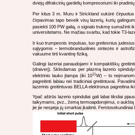
dviejų difrakcinių gardelių kompresoriumi iki pradinių
Per kitus 3 m. Muru ir Strickland sukūrė čirpuotus
čirpavimas tapo beveik visų lazerių, kurių galingum
pasiekti 100 PW galią, o signalo trukmę sumažinti ik
universitetams. Ne mažiau svarbu, kad tokie T3-laze
Ir kuo trumpesnis impulsas, tuo greitesnius judesius
sąlygomis – termobranduolinės sintezės ir astrofi
vakuume tirti kvantinę fiziką.
Galingi lazeriai panaudojami ir kompaktiškų greiti
(draiverį). Sklisdamas per plazmą lazerio spindul
11
elektrinio lauko įtampa (iki 10
W) – to neįmanoma 
pagreitinti labiau nei tradiciniai greitintuvai. Pava
lazerinis greitintuvas BELLA elektronus pagreitina i
Ypač aštrūs lazerio spinduliai gali labai tiksliai pj
taikymams, pvz., žemą termoapdorojimui, o aukštą – p
jie jie nespėja jų smarkiai įkaitinti. Femtosekundini