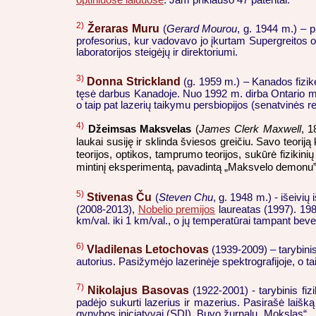
optiniuose laiduose
. Jam priklauso 47 patentai.
2)
Žeraras Muru
(
Gerard Mourou
, g. 1944 m.) – 
profesorius, kur vadovavo jo įkurtam Supergreitos o
laboratorijos steigėjų ir direktoriumi.
3)
Donna Strickland
(g. 1959 m.) – Kanados fizi
tęsė darbus Kanadoje. Nuo 1992 m. dirba Ontario mie
o taip pat lazerių taikymu persbiopijos (senatvinės 
4)
Džeimsas Maksvelas
(
James Clerk Maxwell
, 1
laukai susiję ir sklinda šviesos greičiu. Savo teorij
teorijos, optikos, tamprumo teorijos, sukūrė fizikinių
mintinį eksperimentą, pavadintą „Maksvelo demonu”, k
5)
Stivenas Ču
(
Steven Chu
, g. 1948 m.) - išeivi
(2008-2013),
Nobelio premijos
laureatas (1997). 198
km/val. iki 1 km/val., o jų temperatūrai tampant bev
6)
Vladilenas Letochovas
(1939-2009) – tarybinis
autorius. Pasižymėjo lazerinėje spektrografijoje, o t
7)
Nikolajus Basovas
(1922-2001) - tarybinis f
padėjo sukurti lazerius ir mazerius. Pasirašė laišk
gynybos iniciatyvai (SDI). Buvo žurnalų „Mokslas“, „