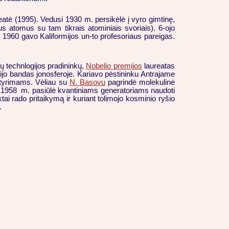
eatė (1995). Vedusi 1930 m. persikėlė į vyro gimtinę,
us atomus su tam tikrais atominiais svoriais). 6-ojo
 1960 gavo Kaliformijos un-to profesoriaus pareigas.
ių technlogijos pradininkų,
Nobelio premijos
laureatas
dijo bandas jonosferoje. Kariavo pėstininku Antrajame
 tyrimams. Vėliau su
N. Basovu
pagrindė molekulinė
s. 1958 m. pasiūlė kvantiniams generatoriams naudoti
ktai rado pritaikymą ir kuriant tolimojo kosminio ryšio
.