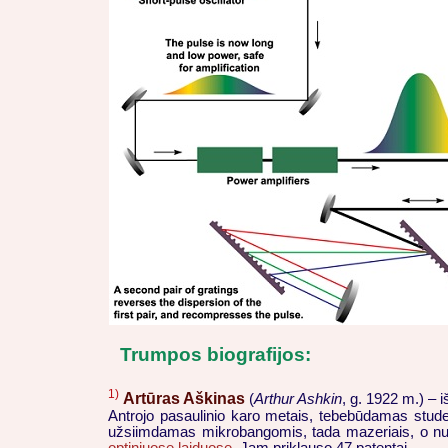
Trumpos biografijos:
1)
Artūras Aškinas
(
Arthur Ashkin
, g. 1922 m.) – 
Antrojo pasaulinio karo metais, tebebūdamas studen
užsiimdamas mikrobangomis, tada mazeriais, o nuo 1