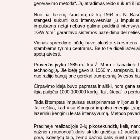
generavimo metodą“. Jų atradimas leido sukurti šiuo
Nuo pat lazerių išradimo, už ką 1964 m. N. Baso
stengėsi sukurti kuo intensyvesnius jų impulsu
impulsams netgi nebuvo galima padidinti intensyvum
2
1GW /cm
garantavo sistemos pažeidimą dėl netiesi
Vienas sprendimo būdų buvo pluošto skersmens padi
stambiems tyrimų centrams. Be to tie dideli lazeria
spėtų atvėsti.
Proveržis įvyko 1985 m., kai Ž. Muru ir kanadietė D
technologiją. Jie idėją gavo iš 1960 m. straipsnio,
nuo radijo bangų prie gerokai trumpesnių šviesos ban
Čirpavimo idėja buvo paprasta ir aiški, nors gana su
ilgia pailgėja 1000-100000 kartų. Tai „ištepa“ jo perd
Tada ištemptas impulsas sustiprinamas milijonus ir d
Tai reiškia, kad visa išaugusi impulso energija „sup
lazerinių įrenginių leistą intensyvumą. Metodo pav
Pradinėje realizacijoje 2-ių pikosekundžių kelių n
dažnio („raudonoji“) dalis sklido greičiau už aukšto 
pora, išdėstytų taip, žemo dažnio dalis nueitų trump