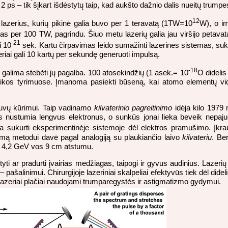
 2 ps – tik šįkart išdėstytų taip, kad aukšto dažnio dalis nueitų trumpes
12
 lazerius, kurių pikinė galia buvo per 1 teravatą (1TW=10
W), o im
as per 100 TW, pagrindu. Šiuo metu lazerių galia jau viršijo petavat
-21
i 10
sek. Kartu čirpavimas leido sumažinti lazerines sistemas, sukur
riai gali 10 kartų per sekundę generuoti impulsą.
-18
 galima stebėti jų pagalba. 100 atosekindžių (1 asek.= 10
O didelis
zikos tyrimuose. Įmanoma pasiekti būseną, kai atomo elementų vidin
ntuvų kūrimui. Taip vadinamo
kilvaterinio pagreitinimo
idėja kilo 1979 
ys nustumia lengvus elektronus, o sunkūs jonai lieka beveik nepaju
sukurti eksperimentinėje sistemoje dėl elektros pramušimo. Įkrau
dinimą metodui davė pagal analogiją su plaukiančio laivo
kilvateriu
. Be
ki 4,2 GeV vos 9 cm atstumu.
austyti ar pradurti įvairias medžiagas, taipogi ir gyvus audinius. Laz
ašalinimui. Chirurgijoje lazeriniai skalpeliai efektyvūs tiek dėl dide
ai lazeriai plačiai naudojami trumparegystės ir astigmatizmo gydymui.