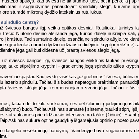
s nustebo aptikęs, kad šviesa ne tik stumdo juos, bet ir perkelia į sp
tinimas ir sugaudymas panaudojant spindulinį slėgį“, kuriame apraš
 ore stumdė mikronų dydžio lateksinius rutuliukus.
 spindulio centrą?
šviesos bangos ilgį, veikia optikos dėsniai. Rutuliukai, turintys la
 ir trečio Niutono dėsnio atsiranda jėga, kurios dalelę nukreipia šalį
 į kraštus. Tad sumarinė dalelę, esančią ne spindulio ašyje, veikiant
ine (gradientas nurodo dydžio didžiausio didėjimo kryptį ir reikšmę). Ji
dientinė jėga gali būti didesnė už įprastą šviesos slėgio jėgą.
 šviesos bangos ilgį, šviesos bangos elektrinis laukas priešinguos
ą lauko stiprėjimo kryptimi – gradientinę jėgą spindulio ašies kryptim
lnaverčiai spąstai. Kad įvyktų visiškas „užgriebimas“ šviesa, būtina vi
iniu lazerio spinduliu. Tačiau šis būdas nepatogus praktiniam panaudoj
pta šviesos slėgio jėga kompensuojama svorio jėga. Tačiau ir šis m
omus, tačiau dėl to kilo sunkumai, nes dėl šiluminių judėjimų jų išlai
šaldymo) būdo. Tačiau Aškinas sumąstė į sistemą įtraukti stiprų lęšį, 
lelės sutraukiamos prie didžiausio intensyvumo taško (židinio). Esan
 Taip Aškinas sukūrė optinę gaudyklę išgarsėjusią optinio pinceto pav
 po daugelio nesėkmingų bandymų. Vandenyje buvo sugaunamos deš
imui.