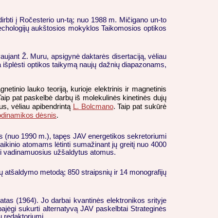
irbti į Ročesterio un-tą; nuo 1988 m. Mičigano un-to
 techologijų aukštosios mokyklos Taikomosios optikos
ujant Ž. Muru, apsigynė daktarės disertaciją, vėliau
a išplėsti optikos taikymą naujų dažnių diapazonams,
tinio lauko teoriją, kurioje elektrinis ir magnetinis
 Taip pat paskelbė darbų iš molekulinės kinetinės dujų
ius, vėliau apibendrintą
L. Bolcmano
. Taip pat sukūrė
odinamikos dėsnis
.
rius (nuo 1990 m.), tapęs JAV energetikos sekretoriumi
aikinio atomams lėtinti sumažinant jų greitį nuo 4000
irti vadinamuosius užšaldytus atomus.
omų atšaldymo metodą; 850 straipsnių ir 14 monografijų
atas (1964). Jo darbai kvantinės elektronikos srityje
jėgi sukurti alternatyvą JAV paskelbtai Strateginės
u redaktoriumi.