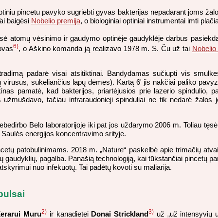
tiniu pincetu pavyko sugriebti gyvas bakterijas nepadarant joms žalo
ai baigėsi
Nobelio premija
, o biologiniai optiniai instrumentai imti plač
sė atomų vėsinimo ir gaudymo optinėje gaudyklėje darbus pasiekd
6)
ovas
, o Aškino komanda ją realizavo 1978 m. S. Ču už tai
Nobelio
radimą padarė visai atsitiktinai. Bandydamas sučiupti vis smulkes
rusus, sukeliančius lapų dėmes). Kartą 6' jis nakčiai paliko pavyzd
nas pamatė, kad bakterijos, priartėjusios prie lazerio spindulio, p
s užmušdavo, tačiau infraraudonieji spinduliai ne tik nedarė žalos j
 tebedirbo Belo laboratorijoje iki pat jos uždarymo 2006 m. Toliau t
 Saulės energijos koncentravimo srityje.
incetų patobulinimams. 2018 m. „Nature“ paskelbė apie trimačių atv
ų gaudyklių, pagalba. Panašią technologiją, kai tūkstančiai pincetų 
atskyrimui nuo infekuotų. Tai padėtų kovoti su maliarija.
pulsai
2)
3)
Žerarui Muru
ir kanadietei
Donai Strickland
už „už intensyvių u