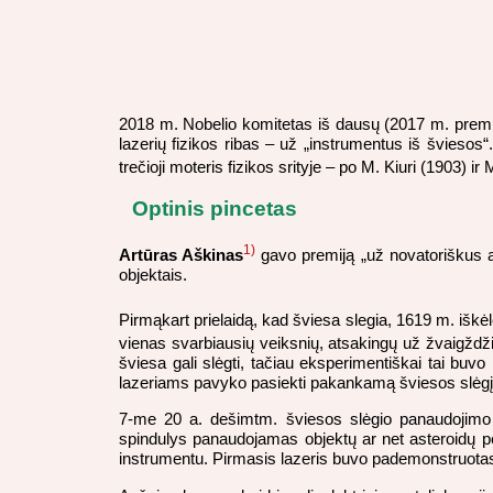
2018 m. Nobelio komitetas iš dausų (2017 m. premi
lazerių fizikos ribas – už „instrumentus iš šviesos“
trečioji moteris fizikos srityje – po M. Kiuri (1903) 
Optinis pincetas
1)
Artūras Aškinas
gavo premiją „už novatoriškus atr
objektais.
Pirmąkart prielaidą, kad šviesa slegia, 1619 m. iškė
vienas svarbiausių veiksnių, atsakingų už žvaigždž
šviesa gali slėgti, tačiau eksperimentiškai tai buvo p
lazeriams pavyko pasiekti pakankamą šviesos slėgį
7-me 20 a. dešimtm. šviesos slėgio panaudojimo id
spindulys panaudojamas objektų ar net asteroidų perk
instrumentu. Pirmasis lazeris buvo pademonstruotas