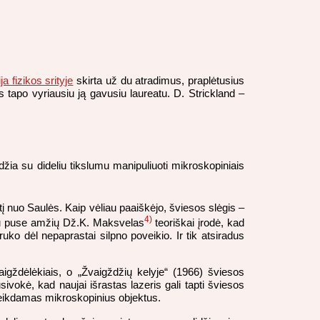
a fizikos srityje
skirta už du atradimus, praplėtusius
s tapo vyriausiu ją gavusiu laureatu. D. Strickland –
idžia su dideliu tikslumu manipuliuoti mikroskopiniais
į nuo Saulės. Kaip vėliau paaiškėjo, šviesos slėgis –
4)
 su puse amžių Dž.K. Maksvelas
teoriškai įrodė, kad
truko dėl nepaprastai silpno poveikio. Ir tik atsiradus
igždėlėkiais, o „Žvaigždžių kelyje“ (1966) šviesos
ivokė, kad naujai išrastas lazeris gali tapti šviesos
veikdamas mikroskopinius objektus.