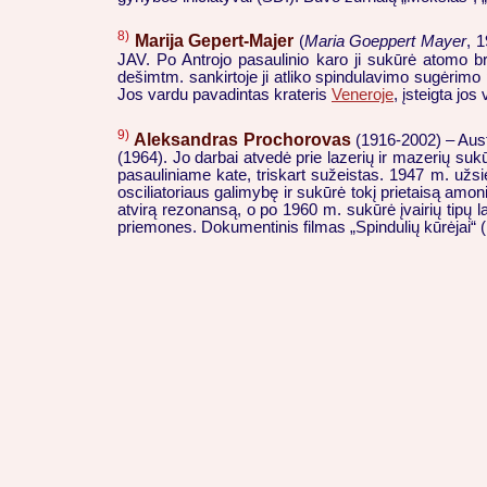
8)
Marija Gepert-Majer
(
Maria Goeppert Mayer
, 
JAV. Po Antrojo pasaulinio karo ji sukūrė atomo br
dešimtm. sankirtoje ji atliko spindulavimo sugėrimo
Jos vardu pavadintas krateris
Veneroje
, įsteigta jo
9)
Aleksandras Prochorovas
(1916-2002) – Austr
(1964). Jo darbai atvedė prie lazerių ir mazerių suk
pasauliniame kate, triskart sužeistas. 1947 m. užs
osciliatoriaus galimybę ir sukūrė tokį prietaisą am
atvirą rezonansą, o po 1960 m. sukūrė įvairių tipų laz
priemones. Dokumentinis filmas „Spindulių kūrėjai“ (