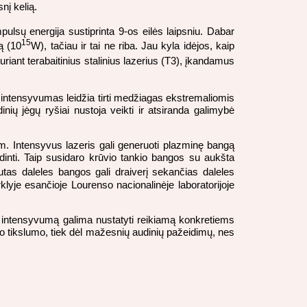
nį kelią.
pulsų energija sustiprinta 9-os eilės laipsniu. Dabar
15
ą (10
W), tačiau ir tai ne riba. Jau kyla idėjos, kaip
iant terabaitinius stalinius lazerius (T3), įkandamus
 intensyvumas leidžia tirti medžiagas ekstremaliomis
ių jėgų ryšiai nustoja veikti ir atsiranda galimybė
m. Intensyvus lazeris gali generuoti plazminę bangą
dinti. Taip susidaro krūvio tankio bangos su aukšta
tas daleles bangos gali draiverį sekančias daleles
rklyje esančioje Lourenso nacionalinėje laboratorijoje
erių intensyvumą galima nustatyti reikiamą konkretiems
lio tikslumo, tiek dėl mažesnių audinių pažeidimų, nes