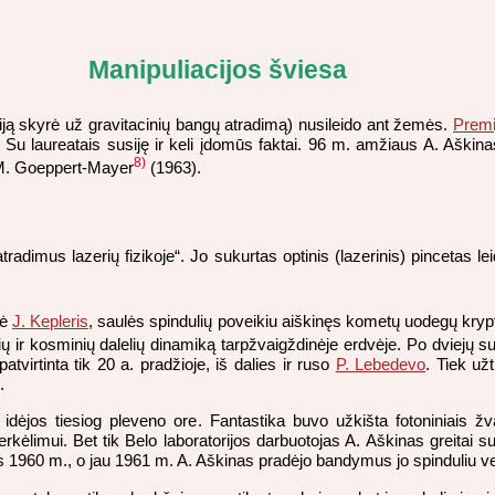
Manipuliacijos šviesa
ją skyrė už gravitacinių bangų atradimą) nusileido ant žemės.
Premij
. Su laureatais susiję ir keli įdomūs faktai. 96 m. amžiaus A. Aškina
8)
ir M. Goeppert-Mayer
(1963).
adimus lazerių fizikoje“. Jo sukurtas optinis (lazerinis) pincetas le
lė
J. Kepleris
, saulės spindulių poveikiu aiškinęs kometų uodegų krypt
ių ir kosminių dalelių dinamiką tarpžvaigždinėje erdvėje. Po dviejų
atvirtinta tik 20 a. pradžioje, iš dalies ir ruso
P. Lebedevo
. Tiek už
.
ėjos tiesiog pleveno ore. Fantastika buvo užkišta fotoniniais žva
ėlimui. Bet tik Belo laboratorijos darbuotojas A. Aškinas greitai sus
 1960 m., o jau 1961 m. A. Aškinas pradėjo bandymus jo spinduliu 