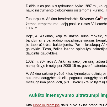
Didžiausias posūkis tyrimuose įvyko 1987 m., kai op
naujo instrumento biologinėms sistemoms kūrimo. T
5)
Tuo tarpu A. Aškino bendradarbis
Stivenas Ču
tę
žemas temperatūras. Idėją pasiūlė rusas V. Letoch
1997 m.
Beje, A. Aškinas, kaip tai dažnai būna moksle, at
bandymams panaudojo mozaikinius virusus (augalų vi
jie tapo užkrėsti bakterijomis. Per mikroskopą Aški
gaudyklę. Tiesa, žalias lazerio spindulys bakterija
daugintis gaudyklėje.
1992 m. 70-metis A. Aškinas išėjo į pensiją, tačiau
namų rūsyje ir netgi per 2009-15 m. gavo 4 patentus
A. Aškino sėkmė įkvėpė kitus tyrinėtojus optinių p
sukūrimą daugybės dalelių, pagautų į daugybę optini
metu, galima panaudoti, pvz., sveikų kraujo ląstelių 
Aukšto intensyvumo ultratrumpi im
Kita
Nobelio premijos
dalis buvo skirta prancūzui