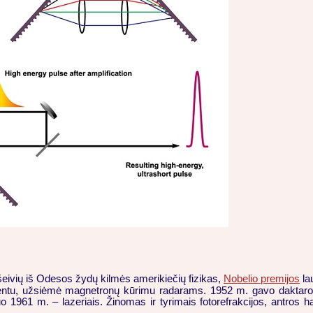
išeivių iš Odesos žydų kilmės amerikiečių fizikas,
Nobelio premijos
la
tu, užsiėmė magnetronų kūrimu radarams. 1952 m. gavo daktaro laips
961 m. – lazeriais. Žinomas ir tyrimais fotorefrakcijos, antros har