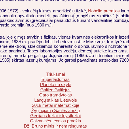
1906-1972) - vokiečių kilmės amerikiečių fizikė,
Nobelio premijos
laur
anduolio apvalkalo modelį, paaiškinusį „magiškus skaičius“ (stabili
 paskaičiavimus (greičiausiai panaudotus kuriant vandenilinę bombą).
s vardo premija (nuo 1986 m.).
alijoje gimęs tarybinis fizikas, vienas kvantinės elektronikos ir lazer
ūrimo, 1939 m. pradėjo dirbti Lebedevo inst-te Maskvoje, kur tyrė ra
iėmė elektronų skleidžiamos koherentinio spinduliavimo sinchrotone
oniako pagrindu. Tapęs laboratorijos vedėju, dėmesį sutelkė lazeriam
erių, tame tarpe galingą dujų-dinaminį (1966). Jo tirti netiesiniai efe
1985) skirtas lazerių kūrėjams. Jo garbei pavadintas asteroidas 7269
Triukšmai
Superlaidumas
Planeta su skyle
Galileo Galilėjus
Garo tramdytojas
Langų stiklas Lietuvoje
2018 metai matematikoje
Žygiuojam į Saulės amžių
Genijaus keliai ir klystkeliai
Galvaninės teorijos pradžia
Dž. Bruno mirtis ir nemirtingumas