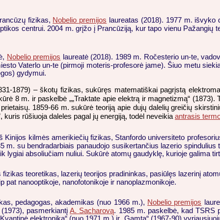
prancūzų fizikas,
Nobelio premijos
laureatas (2018). 1977 m. išvyko d
ptikos centrui. 2004 m. grįžo į Prancūziją, kur tapo vienu Pažangių
kė,
Nobelio premijos
laureatė (2018). 1989 m. Ročesterio un-te, vadova
sto Vaterlo un-te (pirmoji moteris-profesorė jame). Šiuo metu sieki
regos) gydymui.
831-1879) – škotų fizikas, sukūręs matematiškai pagrįstą elektromagne
ą kūrė 8 m. ir paskelbė „„Traktate apie elektrą ir magnetizmą“ (1873).
 prietaisų. 1859-66 m. sukūrė teoriją apie dujų dalelių greičių skirstin
uris rūšiuoja daleles pagal jų energiją, todėl neveikia
antrasis term
ų iš Kinijos kilmės amerikiečių fizikas, Stanfordo universiteto profeso
5 m. su bendradarbiais panaudojo susikertančius lazerio spindulius t
eik lygiai absoliučiam nuliui. Sukūrė atomų gaudyklę, kurioje galima t
 fizikas teoretikas, lazerių teorijos pradininkas, pasiūlęs lazerinį at
aip pat nanooptikoje, nanofotonikoje ir nanoplazmonikoje.
izikas, pedagogas, akademikas (nuo 1966 m.),
Nobelio premijos
laure
ą (1973), pasmerkiantį
A. Sacharovą
. 1985 m. paskelbė, kad TSRS pa
Kvantinė elektronika“ (nuo 1971 m.) ir „Gamta“ (1967-90) vyriausiuoj