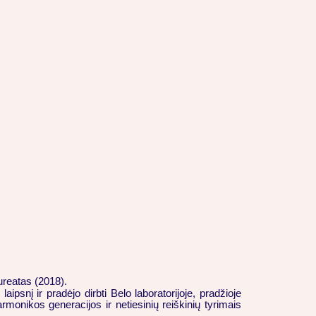
ureatas (2018).
nį ir pradėjo dirbti Belo laboratorijoje, pradžioje
monikos generacijos ir netiesinių reiškinių tyrimais