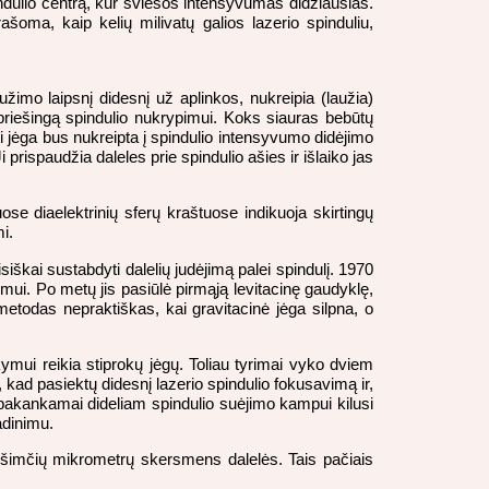
indulio centrą, kur šviesos intensyvumas didžiausias.
oma, kaip kelių milivatų galios lazerio spinduliu,
užimo laipsnį didesnį už aplinkos, nukreipia (laužia)
, priešingą spindulio nukrypimui. Koks siauras bebūtų
i jėga bus nukreipta į spindulio intensyvumo didėjimo
 prispaudžia daleles prie spindulio ašies ir išlaiko jas
e diaelektrinių sferų kraštuose indikuoja skirtingų
i.
siškai sustabdyti dalelių judėjimą palei spindulį. 1970
imui. Po metų jis pasiūlė pirmąją levitacinę gaudyklę,
etodas nepraktiškas, kai gravitacinė jėga silpna, o
kymui reikia stiprokų jėgų. Toliau tyrimai vyko dviem
kad pasiektų didesnį lazerio spindulio fokusavimą ir,
t pakankamai dideliam spindulio suėjimo kampui kilusi
adinimu.
imčių mikrometrų skersmens dalelės. Tais pačiais