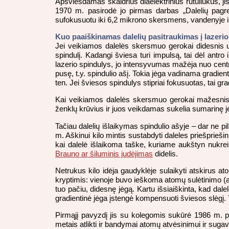
Apšviesdamas skaidrius diaelektrinius rutuliukus, ji
1970 m. pasirodė jo pirmas darbas „Dalelių pagrei
sufokusuotu iki 6,2 mikrono skersmens, vandenyje ir
Kuo paaiškinamas dalelių pasitraukimas į lazerio
Jei veikiamos dalelės skersmuo gerokai didesnis už 
spindulį. Kadangi šviesa turi impulsą, tai dėl antro
lazerio spindulys, jo intensyvumas mažėja nuo centro
pusę, t.y. spindulio ašį. Tokia jėga vadinama gradient
ten. Jei šviesos spindulys stipriai fokusuotas, tai gra
Kai veikiamos dalelės skersmuo gerokai mažesnis už
ženklų krūvius ir juos veikdamas sukelia sumarinę jėg
Tačiau dalelių išlaikymas spindulio ašyje – dar ne pi
m. Aškinui kilo mintis sustabdyti daleles priešprieš
kai dalelė išlaikoma taške, kuriame aukštyn nukrei
Brauno ar šiluminis judėjimas
didelis.
Netrukus kilo idėja gaudyklėje sulaikyti atskirus at
kryptimis: vienoje buvo ieškoma atomų sulėtinimo (at
tuo pačiu, didesnę jėgą. Kartu išsiaiškinta, kad da
gradientinė jėga įstengė kompensuoti šviesos slėgį.
Pirmąjį pavyzdį jis su kolegomis sukūrė 1986 m.
metais atlikti ir bandymai atomų atvėsinimui ir sugav