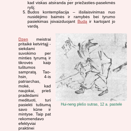
kad viskas atsiranda per priežasties-pasekmės
ryšį;
Budos kontempliacija – išsilaisvinimas nuo
nusidėjimo baimės ir ramybės bei tyrumo
pasiekimas įsivaizduojant
Budą
ir kartojant jo
vardą.
Dzen
meistrai
pritaikė ketvirtąjį -
siekdami
suvokimo per
minties tyrumą ir
tikrovės kaip
tuštumos
sampratą. Tao-
hsin, 4-is
patriarchas,
mokė, kad
naujokai, prieš
pradėdami
medituoti, turi
Hui-neng plėšo sutras, 12 a. pastelė
pasiekti tuštumą
savo kūne ir
mintyse. Taip pat
rekomendavo
efektyviai
praktinei