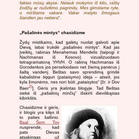
faktas mūsų akyse. Nelauk mokymo iš kito, raštų
žodžių ar nušvitimo pagrindų. Mes gimstame ryte,
o mirštame vakare. Vakar matyto žmogaus
šiandien jau nebėra
“.
„Pašalinės mintys“ chasidizme
Žydų mistikams, kad galėtų nuolat galvoti apie
Dievą, labai trukdė „pašalinės mintys“. Kad jas
įveiktų, rabinas Menahemas Mendelis (taipogi ir
Nachmanas iš Kosovo) vizualizuodavo
tetragramatoną YHVH. O rabiną Hachmanas iš
Gorodenkos jos persekiodavo net žiemą panėrus į
šaltą vandenį. Beštas savo sprendimą grindė
kabalistine
tiqqun
(pataisymo) idėja – atseit, jos
kyla žmonėms, nes nori būti „pataisytos“ [žr. ir Dov
2)
Baer
]. Gėris yra įkalintas blogyje. Tad Beštas
siekė iš „pašalinių minčių“ išskirti dieviškąsias
kibirkštis.
Chasidizme ir gėris,
ir blogis yra kilęs iš
to paties šaltinio.
Baal Šem Tov
nusprendė, kad
pats Dievas
atsakingas už