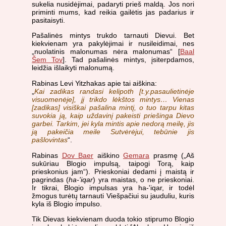
sukelia nusidėjimai, padaryti prieš maldą. Jos nori
priminti mums, kad reikia gailėtis jas padarius ir
pasitaisyti.
Pašalinės mintys trukdo tarnauti Dievui. Bet
kiekvienam yra pakylėjimai ir nusileidimai, nes
„nuolatinis malonumas nėra malonumas“ [
Baal
Šem Tov
]. Tad pašalinės mintys, įsiterpdamos,
leidžia išlaikyti malonumą.
Rabinas Levi Yitzhakas apie tai aiškina:
„
Kai zadikas randasi kelipoth [t.y.pasaulietinėje
visuomenėje], jį trikdo lėkštos mintys… Vienas
[zadikas] visiškai pašalina mintį, o tuo tarpu kitas
suvokia ją, kaip uždavinį pakeisti priešinga Dievo
garbei. Tarkim, jei kyla mintis apie nedorą meilę, jis
ją pakeičia meile Sutvėrėjui, tebūnie jis
pašlovintas
“.
Rabinas
Dov Baer
aiškino
Gemara
prasmę („Aš
sukūriau Blogio impulsą, taipogi Torą, kaip
prieskonius jam“). Prieskoniai dedami į maistą ir
pagrindas (
ha-'iqar
) yra maistas, o ne prieskoniai.
Ir tikrai, Blogio impulsas yra ha-'iqar, ir todėl
žmogus turėtų tarnauti Viešpačiui su jauduliu, kuris
kyla iš Blogio impulso.
Tik Dievas kiekvienam duoda tokio stiprumo Blogio