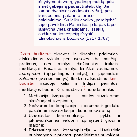
išgydymo dovaną, ypatingą maldų galią
ir net gebėjimą padaryti stebuklą. Jie
tampa dvasiniais vadovais (
rebe
), pas
kuriuos eina patarimo, prašo
palaiminimo. Su laiku cadiko „pareigybė“
tapo paveldima Po mirties jo kapas tapo
lankytina vieta chasidams. Išsakią
cadikizmo koncepciją išvystė
Elimelechas iš Ležaisko (1717-1787).
Dzen budizme
tikrovės ir tikrosios prigimties
atskleidimas vyksta per
wu-nien
(be minčių)
pratimus, nes mintys didžiausias trukdis
meditacijai. Pašalinės mintys kiniškai vadinamos
mang-nien
(apgaulingos mintys), o japoniškai
zatsunen
(įvairios mintys). Iki dzen atsiradimo,
kinų
budistai
naudojo kelis iš Indijos perimtus
1)
meditacijos būdus. Kuramadživa
nurodė penkis:
Meditacija kvėpuojant – mintys suvaldomos
skaičiuojant įkvėpimus;
Nešvaros kontempliacija – godumas ir geiduliai
pašalinami įsivaizduojant kūno nešvarumą;
Užuojautos kontempliacija – pyktis ir
piktavališkumas valdomi apmąstant grožį ir
malonę;
Priežastingumo kontempliacija – išankstinio
nusistatymo ir prietarų panaikinimas suvokiant,