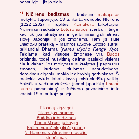
pasaulyje – jis jo siela.
3)
Ničireno budizmas
- budistinė
mahajanos
mokykla Japonijoje, 13 a. įkurta vienuolio NIčireno
(1222-1282) ir išplitusi
Kamakura
laikotarpiu.
Ničirenas išaukštino
Lotoso sutros
svarbą ir teigė,
kad tik jos skaitymas ir garbinimas gali atnešti
šlovę Japonijai ir jos žmonėms. Tam jis siūlė
Daimoku
praktiką – mantros („Šlovė Lotoso sutrai,
teikiančiai Dharmą (
Namu Myoho Renge Kyo
).
Teigiama, kad visuose žmonėse yra
Budos
prigimtis, todėl nušvitimą galima pasiekti visiems
čia ir dabar. Jos mokymas nukreiptas į paprastus
žmones, kuriems siūlomas nesudėtingas,
dorovingu elgesiu, malda ir dievybių garbinimas. Ši
mokykla vykdo labai aktyvią misionierišką veiklą.
Anksčiau vadinta
Hokešū
(pagal japonišką
Lotoso
sutros
pavadinimą) ir Ničireno pavadinimo imta
vadinti 19 a. antroje pusėje.
Filosofų zigzagai
Filosofijos forumas
Buddha ir budizmas
Tibeto Mirusiųjų knyga
Kalba: nuo ištakų iki šių dienų
N. Hansonas. Atradimo modelis:
stebėjimas