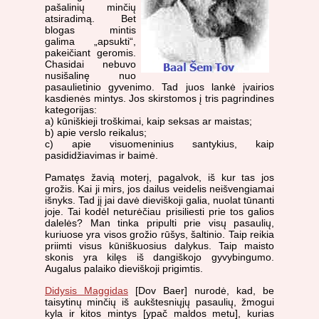
pašalinių minčių
atsiradimą. Bet
blogas mintis
galima „apsukti“,
pakeičiant geromis.
Chasidai nebuvo
nusišalinę nuo
pasaulietinio gyvenimo. Tad juos lankė įvairios
kasdienės mintys. Jos skirstomos į tris pagrindines
kategorijas:
a) kūniškieji troškimai, kaip seksas ar maistas;
b) apie verslo reikalus;
c) apie visuomeninius santykius, kaip
pasididžiavimas ir baimė.
Pamatęs žavią moterį, pagalvok, iš kur tas jos
grožis. Kai ji mirs, jos dailus veidelis neišvengiamai
išnyks. Tad jį jai davė dieviškoji galia, nuolat tūnanti
joje. Tai kodėl neturėčiau prisiliesti prie tos galios
dalelės? Man tinka pripulti prie visų pasaulių,
kuriuose yra visos grožio rūšys, šaltinio. Taip reikia
priimti visus kūniškuosius dalykus. Taip maisto
skonis yra kilęs iš dangiškojo gyvybingumo.
Augalus palaiko dieviškoji prigimtis.
Didysis Maggidas
[Dov Baer] nurodė, kad, be
taisytinų minčių iš aukštesniųjų pasaulių, žmogui
kyla ir kitos mintys [ypač maldos metu], kurias