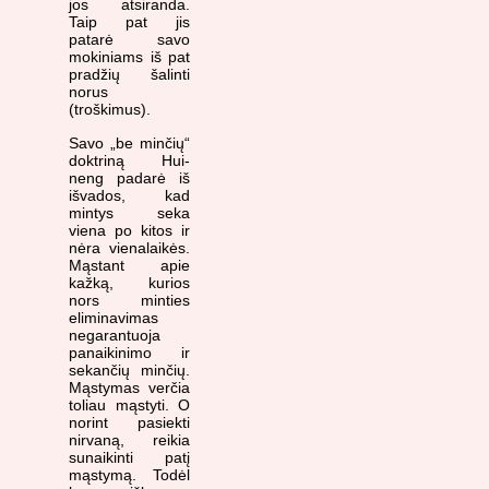
jos atsiranda.
Taip pat jis
patarė savo
mokiniams iš pat
pradžių šalinti
norus
(troškimus).
Savo „be minčių“
doktriną Hui-
neng padarė iš
išvados, kad
mintys seka
viena po kitos ir
nėra vienalaikės.
Mąstant apie
kažką, kurios
nors minties
eliminavimas
negarantuoja
panaikinimo ir
sekančių minčių.
Mąstymas verčia
toliau mąstyti. O
norint pasiekti
nirvaną, reikia
sunaikinti patį
mąstymą. Todėl