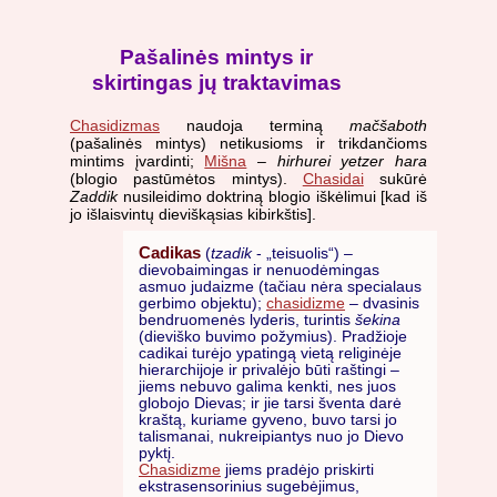
Pašalinės mintys ir
skirtingas jų traktavimas
Chasidizmas
naudoja terminą
mačšaboth
(pašalinės mintys) netikusioms ir trikdančioms
mintims įvardinti;
Mišna
–
hirhurei yetzer hara
(blogio pastūmėtos mintys).
Chasidai
sukūrė
Zaddik
nusileidimo doktriną blogio iškėlimui [kad iš
jo išlaisvintų dieviškąsias kibirkštis].
Cadikas
(
tzadik
- „teisuolis“) –
dievobaimingas ir nenuodėmingas
asmuo judaizme (tačiau nėra specialaus
gerbimo objektu);
chasidizme
– dvasinis
bendruomenės lyderis, turintis
šekina
(dieviško buvimo požymius). Pradžioje
cadikai turėjo ypatingą vietą religinėje
hierarchijoje ir privalėjo būti raštingi –
jiems nebuvo galima kenkti, nes juos
globojo Dievas; ir jie tarsi šventa darė
kraštą, kuriame gyveno, buvo tarsi jo
talismanai, nukreipiantys nuo jo Dievo
pyktį.
Chasidizme
jiems pradėjo priskirti
ekstrasensorinius sugebėjimus,