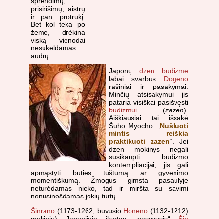
sprendimų,
prisirišimų, aistrų
ir pan. protrūkį.
Bet kol teka po
žeme, drėkina
viską vienodai
nesukeldamas
audrų.
Japonų
dzen budizme
labai svarbūs
Dogeno
rašiniai ir pasakymai.
Minčių atsisakymui jis
pataria visiškai pasišvęsti
budizmui
(
zazen
).
Aiškiausiai tai išsakė
Šuho Myocho: „
Nušluoti
mintis reiškia
praktikuoti zazen
“. Jei
dzen mokinys negali
susikaupti budizmo
kontempliacijai, jis gali
apmąstyti būties tuštumą ar gyvenimo
momentiškumą. Žmogus gimsta pasaulyje
neturėdamas nieko, tad ir miršta su savimi
nenusinešdamas jokių turtų.
Šinrano
(1173-1262, buvusio
Honeno
(1132-1212)
mokiniu) Japonijoje įkurtas „pasyvusis“
Šin