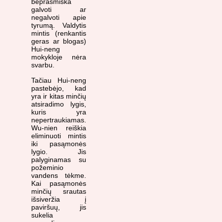
beprasmiška
galvoti ar
negalvoti apie
tyrumą. Valdytis
mintis (renkantis
geras ar blogas)
Hui-neng
mokykloje nėra
svarbu.
Tačiau Hui-neng
pastebėjo, kad
yra ir kitas minčių
atsiradimo lygis,
kuris yra
nepertraukiamas.
Wu-nien reiškia
eliminuoti mintis
iki pasąmonės
lygio. Jis
palyginamas su
požeminio
vandens tėkme.
Kai pasąmonės
minčių srautas
išsiveržia į
paviršuų, jis
sukelia