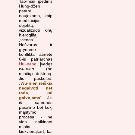
Tao-hsin įpėdinis
Hung-džen
patarė
naujokams, kaip
meditacijos
objektą,
vizualizuoti kinų
hieroglifą
„vienas“.
Nešvaros ir
grynumo
konfliktą atmetė
6-is patriarchas
Hui-neng
, įvedęs
wu-nien
(be
minčių) doktriną.
Jis paskelbė:
„
Wu-nien reiškia
negalvoti net
tada, kai
galvojama
“. Jis
iš sąmonės
pašalino bet kokį
mąstymo
procesą, - ne
vien naikinant
mintis
kiekvienąkart, kai