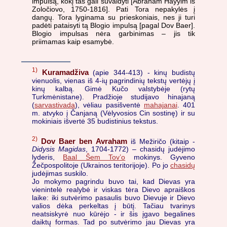
impulsą, kokį tas gali suvaldyti [Abraham Hayyim iš
Zoločiovo, 1750-1816]. Pati Tora nepakylės į
dangų. Tora lyginama su prieskoniais, nes ji turi
padėti pataisyti tą Blogio impulsą [pagal Dov Baer].
Blogio impulsas nėra garbinimas – jis tik
priimamas kaip esamybė.
1)
Kuramadživa
(apie 344-413) - kinų budistų
vienuolis, vienas iš 4-ių pagrindinių tekstų vertėjų į
kinų kalbą. Gimė Kučo valstybėje (rytų
Turkmėnistane). Pradžioje studijavo hinajaną
(
sarvastivada
), vėliau pasišventė
mahajanai
. 401
m. atvyko į Čanjaną (Vėlyvosios Cin sostinę) ir su
mokiniais išvertė 35 budistinius tekstus.
2)
Dov Baer ben Avraham
iš Mežiričo (kitaip -
Didysis Magidas
, 1704-1772) – chasidų judėjimo
lyderis,
Baal Šem Tov’o
mokinys. Gyveno
Žečpospolitoje (Ukrainos teritorijoje). Po jo
chasidų
judėjimas suskilo.
Jo mokymo pagrindu buvo tai, kad Dievas yra
vienintelė realybė ir viskas tėra Dievo apraiškos
laike: iki sutvėrimo pasaulis buvo Dievuje ir Dievo
valios dėka perkeltas į būtį. Tačiau tvarinys
neatsiskyrė nuo kūrėjo - ir šis įgavo begalines
daiktų formas. Tad po sutvėrimo jau Dievas yra