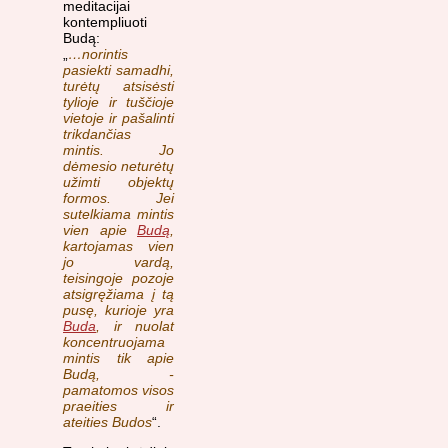
meditacijai
kontempliuoti
Budą:
„
…norintis
pasiekti samadhi,
turėtų atsisėsti
tylioje ir tuščioje
vietoje ir pašalinti
trikdančias
mintis. Jo
dėmesio neturėtų
užimti objektų
formos. Jei
sutelkiama mintis
vien apie
Budą
,
kartojamas vien
jo vardą,
teisingoje pozoje
atsigręžiama į tą
pusę, kurioje yra
Buda
, ir nuolat
koncentruojama
mintis tik apie
Budą, -
pamatomos visos
praeities ir
ateities Budos
“.