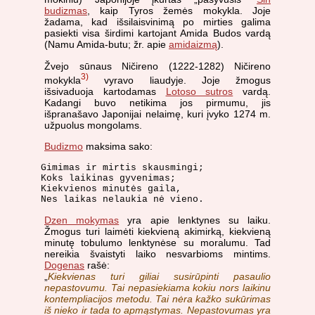
budizmas
, kaip Tyros žemės mokykla. Joje
žadama, kad išsilaisvinimą po mirties galima
pasiekti visa širdimi kartojant Amida Budos vardą
(Namu Amida-butu; žr. apie
amidaizmą
).
Žvejo sūnaus Ničireno (1222-1282) Ničireno
3)
mokykla
vyravo liaudyje. Joje žmogus
išsivaduoja kartodamas
Lotoso sutros
vardą.
Kadangi buvo netikima jos pirmumu, jis
išpranašavo Japonijai nelaimę, kuri įvyko 1274 m.
užpuolus mongolams.
Budizmo
maksima sako:
Gimimas ir mirtis skausmingi;

Koks laikinas gyvenimas;

Kiekvienos minutės gaila,

Nes laikas nelaukia nė vieno.
Dzen mokymas
yra apie lenktynes su laiku.
Žmogus turi laimėti kiekvieną akimirką, kiekvieną
minutę tobulumo lenktynėse su moralumu. Tad
nereikia švaistyti laiko nesvarbioms mintims.
Dogenas
rašė:
„
Kiekvienas turi giliai susirūpinti pasaulio
nepastovumu. Tai nepasiekiama kokiu nors laikinu
kontempliacijos metodu. Tai nėra kažko sukūrimas
iš nieko ir tada to apmąstymas. Nepastovumas yra