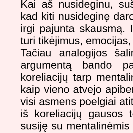
Kai aš nusideginu, su
kad kiti nusideginę daro
irgi pajunta skausmą. I
turi tikėjimus, emocijas, 
Tačiau analogijos šal
argumentą bando pat
koreliacijų tarp mental
kaip vieno atvejo apibe
visi asmens poelgiai at
iš koreliacijų gausos 
susiję su mentalinėmis