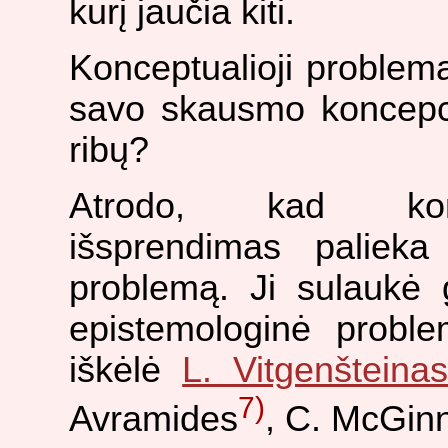
kurį jaučia kiti.
Konceptualioji problema g
savo skausmo koncepci
ribų?
Atrodo, kad konc
išsprendimas palieka
problemą. Ji sulaukė
epistemologinė probl
iškėlė
L. Vitgenšteina
7)
Avramides
, C. McGin