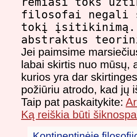
remiasi toks užti
filosofai negali 
tokį įsitikinimą.
abstraktus teorin
Jei paimsime marsiečius,
labai skirtis nuo mūsų,
kurios yra dar skirting
požiūriu atrodo, kad jų
Taip pat paskaitykite:
Ar
Ką reiškia būti šiknosp
Kontinentinėje filosof