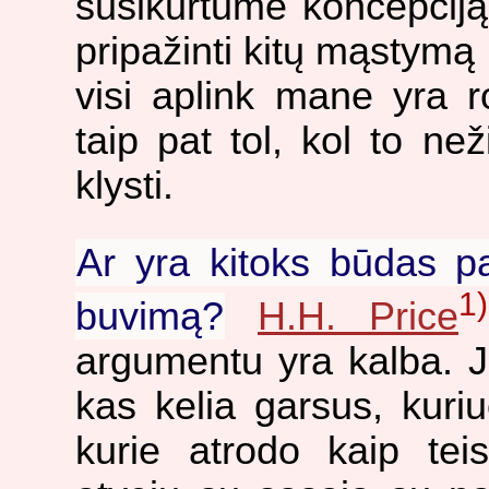
susikurtume koncepciją
pripažinti kitų mąstymą n
visi aplink mane yra ro
taip pat tol, kol to ne
klysti.
Ar yra kitoks būdas pa
1)
buvimą?
H.H. Price
argumentu yra kalba. J
kas kelia garsus, kuri
kurie atrodo kaip tei