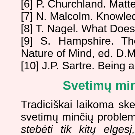
[6] P. Churchland. Mat
[7] N. Malcolm. Knowle
[8] T. Nagel. What Does
[9] S. Hampshire. Th
Nature of Mind, ed. D.
[10] J.P. Sartre. Being
Svetimų mi
Tradiciškai laikoma ske
svetimų minčių proble
stebėti tik kitų elgesį