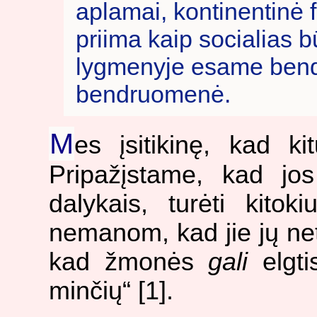
aplamai, kontinentinė 
priima kaip socialias 
lygmenyje esame bend
bendruomenė.
M
es įsitikinę, kad k
Pripažįstame, kad jos g
dalykais, turėti kitok
nemanom, kad jie jų net
kad žmonės
gali
elgti
minčių“ [1].