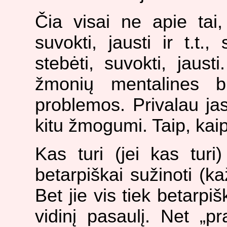
Čia visai ne apie tai,
suvokti, jausti ir t.t.
stebėti, suvokti, jaust
žmonių mentalines b
problemos. Privalau jas
kitu žmogumi. Taip, kai
Kas turi (jei kas turi)
betarpiškai sužinoti (ka
Bet jie vis tiek betarpišk
vidinį pasaulį. Net „pr