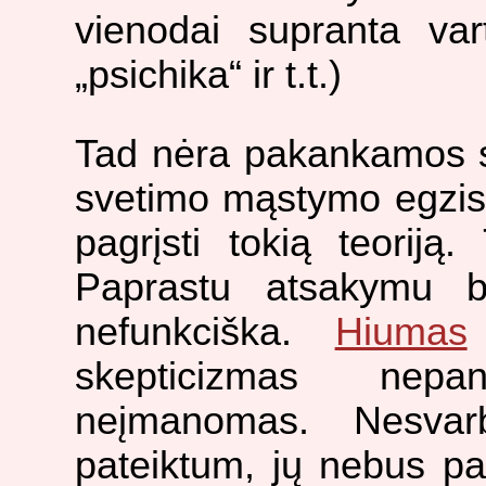
vienodai supranta var
„psichika“ ir t.t.)
Tad nėra pakankamos str
svetimo mąstymo egzis
pagrįsti tokią teorij
Paprastu atsakymu b
nefunkciška.
Hiumas
skepticizmas nepa
neįmanomas. Nesvarb
pateiktum, jų nebus pa