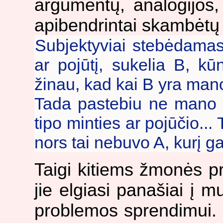
argumentų, analogijos
apibendrintai skambėtų t
Subjektyviai stebėdamas
ar pojūtį, sukelia B, kūn
žinau, kad kai B yra mano
Tada pastebiu ne mano k
tipo minties ar pojūčio...
nors tai nebuvo A, kurį ga
Taigi kitiems žmonės p
jie elgiasi panašiai į m
problemos sprendimui. 