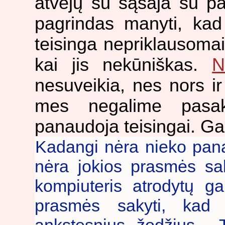
atvejų su sąsaja su pas
pagrindas manyti, kad 
teisinga nepriklausomai 
kai jis nekūniškas.
N
nesuveikia, nes nors ir j
mes negalime pasaky
panaudoja teisingai. Gali
Kadangi nėra nieko pana
nėra jokios prasmės sak
kompiuteris atrodytų ga
prasmės sakyti, kad 