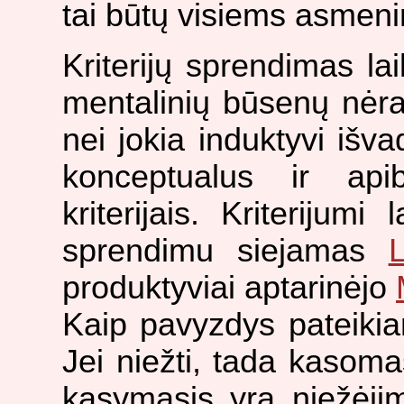
tai būtų visiems asmen
Kriterijų sprendimas la
mentalinių būsenų nėra
nei jokia induktyvi išv
konceptualus ir api
kriterijais. Kriterijum
sprendimu siejamas
L
produktyviai aptarinėjo
Kaip pavyzdys pateikia
Jei niežti, tada kasoma
kasymasis yra niežėji