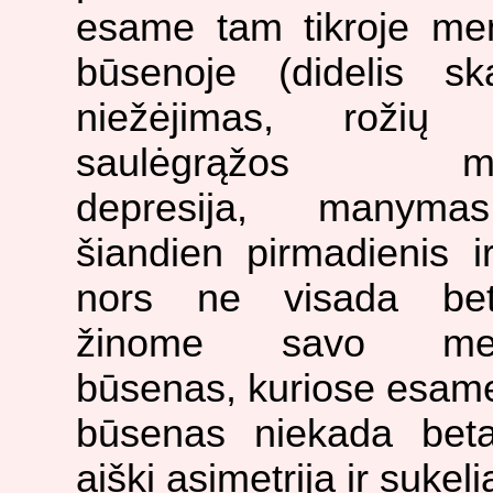
esame
tam tikroje men
būsenoje (didelis sk
niežėjimas, rožių 
saulėgrąžos ma
depresija, manyma
šiandien pirmadienis ir 
nors ne visada beta
žinome savo ment
būsenas, kuriose esame
būsenas niekada beta
aiški asimetrija ir suke