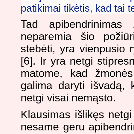
patikimai tikėtis, kad tai t
Tad apibendrinimas 
neparemia šio požiūr
stebėti, yra vienpusio 
[6]. Ir yra netgi stipre
matome, kad žmonės at
galima daryti išvadą, k
netgi visai nemąsto.
Klausimas išlikęs netg
nesame geru apibendrini