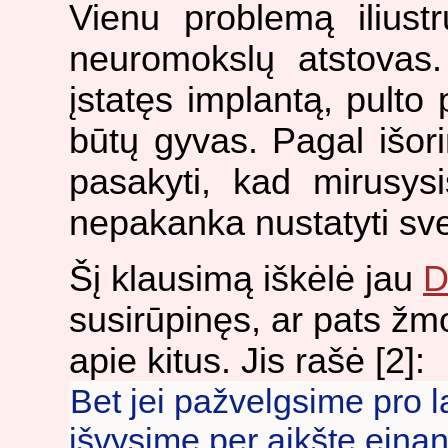
Vienu problemą iliustr
neuromokslų atstovas.
įstatęs implantą, pulto p
būtų gyvas. Pagal išo
pasakyti, kad mirusysi
nepakanka nustatyti s
Šį klausimą iškėlė jau
D
susirūpinęs, ar pats ž
apie kitus. Jis rašė [2]:
Bet jei pažvelgsime pro l
išvysime per aikštę eina