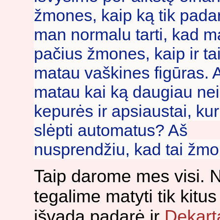
žmones, kaip ką tik padar
man normalu tarti, kad m
pačius žmones, kaip ir ta
matau vaškines figūras. A
matau kai ką daugiau nei
kepurės ir apsiaustai, kur
slėpti automatus? Aš
nusprendžiu, kad tai žmo
Taip darome mes visi. 
tegalime matyti tik kitus
išvadą padarė ir
Dekart