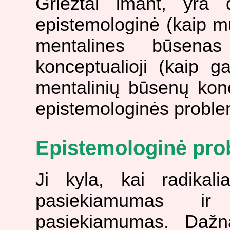
Griežtai imant, yra
epistemologinė (kaip mū
mentalines būsenas 
konceptualioji (kaip g
mentalinių būsenų konce
epistemologinės proble
Epistemologinė pr
Ji kyla, kai radikali
pasiekiamumas ir
pasiekiamumas. Dažn