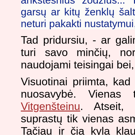
ankstesnius žodžius... 
garsų ar kitų ženklų šalt
neturi pakakti nustatymui, 
Tad pridursiu, - ar gal
turi savo minčių, nor
naudojami teisingai bei, 
Visuotinai priimta, kad
nuosavybė. Vienas 
Vitgenšteinu
. Atseit, 
suprastų tik vienas as
Tačiau ir čia kyla klau