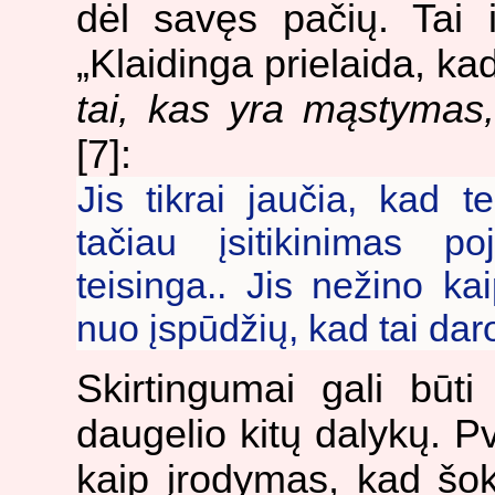
dėl savęs pačių. Tai 
„Klaidinga prielaida, ka
tai, kas yra mąstymas,
[7]:
Jis tikrai jaučia, kad t
tačiau įsitikinimas p
teisinga.. Jis nežino ka
nuo įspūdžių, kad tai dar
Skirtingumai gali būt
daugelio kitų dalykų. Pv
kaip įrodymas, kad šoko