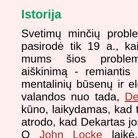
Istorija
Svetimų minčių proble
pasirodė tik 19 a., k
mums šios problemo
aiškinimą - remiantis 
mentalinių būsenų ir el
valandos nuo tada,
De
kūno, laikydamas, kad t
atrodo, kad Dekartas jo
O
John Locke
laikė