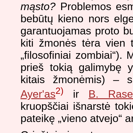
mąsto?
Problemos esmė
bebūtų kieno nors elg
garantuojamas proto b
kiti žmonės tėra vien 
„filosofiniai zombiai“).
prieš tokią galimybę 
kitais žmonėmis) – 
2)
Ayer'as
ir
B. Rase
kruopščiai išnarstė tok
pateikę „vieno atvejo“ 