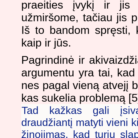
praeities įvykį ir j
užmiršome, tačiau jis p
Iš to bandom spręsti, 
kaip ir jūs.
Pagrindinė ir akivaizdž
argumentu yra tai, kad t
nes pagal vieną atvejį 
kas sukelia problemą [5
Tad kažkas gali įsiva
draudžiantį matyti vieni 
žinojimas, kad turiu sl