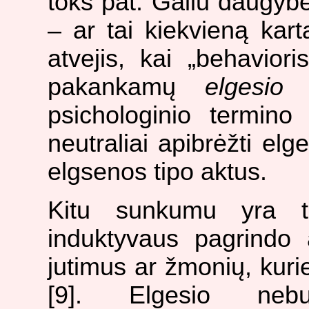
toks pat. Galiu daugybe
– ar tai kiekvieną kart
atvejis, kai „behaviori
pakankamų
elgesio
s
psichologinio termino
neutraliai apibrėžti el
elgsenos tipo aktus.
Kitu sunkumu yra t
induktyvaus pagrindo a
jutimus ar žmonių, kur
[9]. Elgesio neb