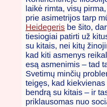
laikė rimta, visų pirma
prie asimetrijos tarp mū
Heidegeris
be šito, dar
tiesiogiai patirti už ki
su kitais, nei kitų žino
kad kiti asmenys reika
esą asmenimis – tad tai
Svetimų minčių proble
teigęs, kad kiekvienas
bendrą su kitais – ir ta
priklausomas nuo social