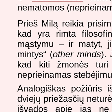
nematomos (neprieinam
Prieš Milą reikia prisi
kad yra rimta filosof
mąstymu – ir matyt, ji
mintys“ (
other minds
).
kad kiti žmonės turi
neprieinamas stebėjimu
Analogiškas požiūris iš
dviejų priežasčių neturė
išvados apie jas ne 