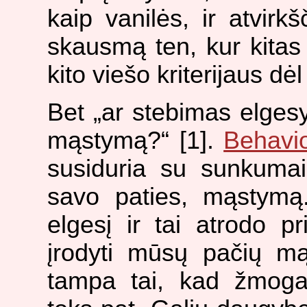
kaip vanilės, ir atvirk
skausmą ten, kur kitas
kito viešo kriterijaus dė
Bet „ar stebimas elge
mąstymą?“ [1].
Behavio
susiduria su sunkumais
savo paties, mąstymą
elgesį ir tai atrodo p
įrodyti mūsų pačių m
tampa tai, kad žmog