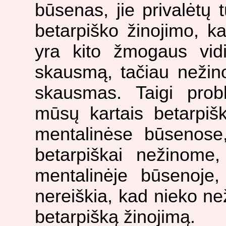
būsenas, jie privalėtų tu
betarpiško žinojimo, ka
yra kito žmogaus vidin
skausmą, tačiau nežinos
skausmas. Taigi pro
mūsų kartais betarpi
mentalinėse būsenose
betarpiškai nežinome
mentalinėje būsenoje, 
nereiškia, kad nieko ne
betarpišką žinojimą.