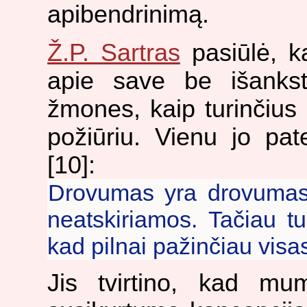
apibendrinimą.
Ž.P. Sartras
pasiūlė, k
apie save be išankst
žmones, kaip turinčius 
požiūriu. Vienu jo pa
[10]:
Drovumas yra drovumas p
neatskiriamos. Tačiau t
kad pilnai pažinčiau visa
Jis tvirtino, kad mu