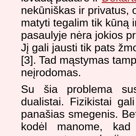
nekūniškas ir privatus, o
matyti tegalim tik kūną i
pasaulyje nėra jokios 
Jį gali jausti tik pats ž
[3]. Tad mąstymas tampa
neįrodomas.
Su šia problema susi
dualistai. Fizikistai ga
panašias smegenis. Bet ji
kodėl manome, kad k