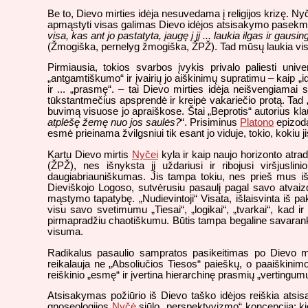
Be to, Dievo mirties idėja nesuvedama į religijos krizę. N
apmąstyti visas galimas Dievo idėjos atsisakymo pasekm
visa, kas ant jo pastatyta, įaugę į jį ... laukia ilgas ir gau
(Žmogiška, pernelyg žmogiška, ŽPŽ). Tad mūsų laukia visų
Pirmiausia, tokios svarbos įvykis privalo paliesti univ
„antgamtiškumo“ ir įvairių jo aiškinimų supratimu – kaip „idė
ir ... „prasmę“. – tai Dievo mirties idėja neišvengiamai s
tūkstantmečius apsprendė ir kreipė vakariečio protą. Tad 
buvimą visuose jo apraiškose. Štai „Beprotis“ autorius kla
atplėšę žemę nuo jos saulės?
“. Prisiminus
Platono
epizodą
esmė prieinama žvilgsniui tik esant jo viduje, tokio, kokiu jis
Kartu Dievo mirtis
Nyčei
kyla ir kaip naujo horizonto atrad
(ŽPŽ), nes išnyksta jį uždariusi ir ribojusi viršjuslin
daugiabriauniškumas. Jis tampa tokiu, nes prieš mus išk
Dieviškojo Logoso, sutvėrusiu pasaulį pagal savo atvaiz
mąstymo tapatybę. „Nudievintoji“ Visata, išlaisvinta iš pak
visu savo svetimumu „Tiesai“, „logikai“, „tvarkai“, kad
pirmapradžiu chaotiškumu. Būtis tampa begaline savarankiš
visuma.
Radikalus pasaulio sampratos pasikeitimas po Dievo mir
reikalauja ne „Absoliučios Tiesos“ paieškų, o paaiškinimo 
reiškinio „esmę“ ir įvertina hierarchinę prasmių „vertingum
Atsisakymas požiūrio iš Dievo taško idėjos reiškia atsi
gnoseologijos
Nyčė
siūlo „perspektyvizmo“ koncepciją: kie