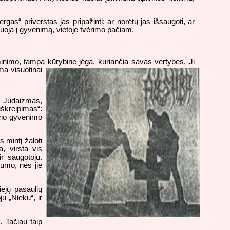
gas“ priverstas jas pripažinti: ar norėtų jas išsaugoti, ar
eaguoja į gyvenimą, vietoje tvėrimo pačiam.
inimo, tampa kūrybine jėga, kuriančia savas vertybes. Ji
ma visuotinai
. Judaizmas,
škreipimas“:
čio gyvenimo
 mintį žaloti
, virsta vis
r saugotoju.
gumo, nes jie
iejų pasaulių
u „Nieku“, ir
. Tačiau taip