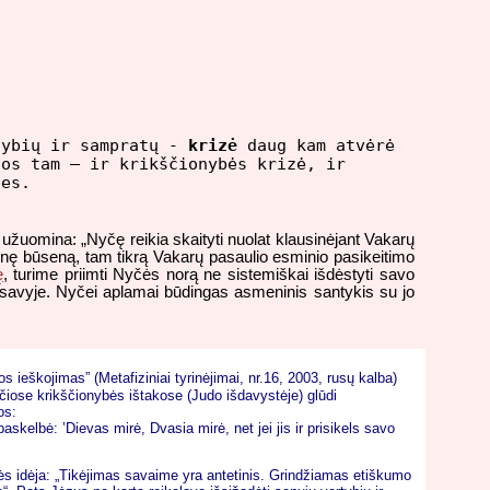
tybių ir sampratų -
krizė
daug kam atvėrė
os tam – ir krikščionybės krizė, ir
bes.
užuomina: „Nyčę reikia skaityti nuolat klausinėjant Vakarų
binę būseną, tam tikrą Vakarų pasaulio esminio pasikeitimo
ę
, turime priimti Nyčės norą ne sistemiškai išdėstyti savo
dyti savyje. Nyčei aplamai būdingas asmeninis santykis su jo
s ieškojimas” (Metafiziniai tyrinėjimai, nr.16, 2003, rusų kalba)
čiose krikščionybės ištakose (Judo išdavystėje) glūdi
os:
askelbė: ’Dievas mirė, Dvasia mirė, net jei jis ir prisikels savo
s idėja: „Tikėjimas savaime yra antetinis. Grindžiamas etiškumo