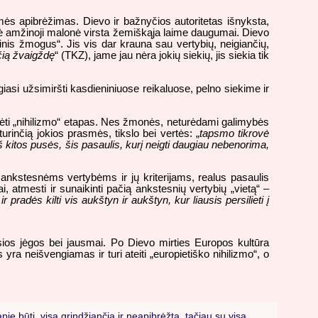
esmės apibrėžimas. Dievo ir bažnyčios autoritetas išnyksta,
inė amžinoji malonė virsta žemiškąja laime daugumai. Dievo
nis žmogus“. Jis vis dar krauna sau vertybių, neigiančių,
čią žvaigždę
“ (TKZ), jame jau nėra jokių siekių, jis siekia tik
giasi užsimiršti kasdieniniuose reikaluose, pelno siekime ir
idėti „nihilizmo“ etapas. Nes žmonės, neturėdami galimybės
urinčią jokios prasmės, tikslo bei vertės: „
tapsmo tikrovė
iš kitos pusės, šis pasaulis, kurį neigti daugiau nebenorima,
us ankstesnėms vertybėms ir jų kriterijams, realus pasaulis
i, atmesti ir sunaikinti pačią ankstesnių vertybių „vietą“ –
ir pradės kilti vis aukštyn ir aukštyn, kur liausis persilieti į
sios jėgos bei jausmai. Po Dievo mirties Europos kultūra
ra neišvengiamas ir turi ateiti „europietiško nihilizmo“, o
 būtį, visa grindžiančią ir neapibrėžtą, tačiau su visa