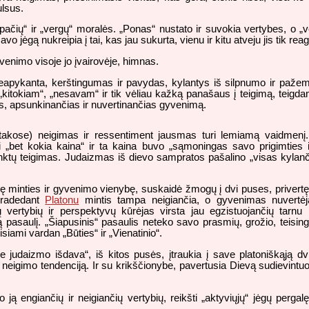
ulsus.
ačių“ ir „vergų“ moralės. „Ponas“ nustato ir suvokia vertybes, o „ver
avo jėgą nukreipia į tai, kas jau sukurta, vienu ir kitu atveju jis tik r
venimo visoje jo įvairovėje, himnas.
eapykanta, kerštingumas ir pavydas, kylantys iš silpnumo ir pažem
„kitokiam“, „nesavam“ ir tik vėliau kažką panašaus į teigimą, teigda
bes, apsunkinančias ir nuvertinančias gyvenimą.
ištakose) neigimas ir ressentiment jausmas turi lemiamą vaidmenį
i „bet kokia kaina“ ir ta kaina buvo „sąmoningas savo prigimties i
nktų teigimas. Judaizmas iš dievo sampratos pašalino „visas kylan
ę minties ir gyvenimo vienybę, suskaidė žmogų į dvi puses, privertęs
 Pradedant
Platonu
mintis tampa neigiančia, o gyvenimas nuvertėja
 vertybių ir perspektyvų kūrėjas virsta jau egzistuojančių tarnu i
ą pasaulį. „Šiapusinis“ pasaulis neteko savo prasmių, grožio, teisin
siami vardan „Būties“ ir „Vienatinio“.
 judaizmo išdava“, iš kitos pusės, įtraukia į save platoniškąją dv
 neigimo tendenciją. Ir su krikščionybe, pavertusia Dievą sudievintuoj
 ją engiančių ir neigiančių vertybių, reikšti „aktyviųjų“ jėgų pergalę