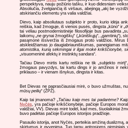
perspektyva, nauju požiūrio tašku, ir kuo didesniam veiksn
Absoliučia, žvelgiančią iš viršaus, abejingą „akį be vyzdži
atskiriančiu elementu yra valia valdžiai.
Dievo, kaip absoliutaus subjekto ir proto, kurio idėja an
reiškia, kad žmoguje, iš vienos pusės, dingsta „kūno“ ir „
tai vėliau postmodernistinėje filosofijoje bus pavadint
laikomų „ne grynai žmogiškų“ („kūniškųjų“, „gamtinių“), sl
pasąmonė išsiveržia iš žmogaus proto valdžios. Mirus D
atskleidžiamas jo daugiabriauniškumas, paneigiamas mitas 
atomistika, kurią sėkmingai ir ilgai mokė krikščionybė, si
„visuomeninė afektų ir instinktų sandara“.
Tačiau Dievo mirtis kartu reiškia ne tik „subjekto mirtį“
žmogaus pavyzdys, tai kartu dings ir jo amžinos ir neki
priklauso – ir vienam išnykus, dingsta ir kitas.
Bet Dievas ne paprasčiausiai mirė, o buvo užmuštas, nu
mūsų peilių
“ (ŽPŽ).
Kaip tai įmanoma? „
Tačiau kaip mes tai padarėme? Kai
Nyčės
, yra pačioje krikščionybėje, pačioje Europos moral
valdžiai, VV). Dievas mirė todėl, kad mes, šiuolaikiniai ž
buvo padėtas pačioje Europos istorijos pradžioje.
Pasaulio istorija, anot Nyčės, perteikia amžiną dualizmą, a
skirtumus ir gyvenimą. Tuo tarpu antrosioms pirminiais yr