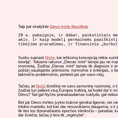
Taip pat skaitykite
Dievo mirtis filosofijoje
20 a. pabaigoje, ir dabar, paskutiniais m
akis. Ir kaip modelį permainoms paaiškint
tikėjimo praradimas, ir finansinio „burbul
Sunku suprasti
Nyčę
, kai ieškomą koncepciją reikia surin
istoriją“. Tokiame rakurse „Dievas mirė“ tampa jau ne mąs
momentą. Žodžiai „Dievas mirė“ tampa tik diagnoze ir pr
požiūrį naudojantis priimtomis normomis ir kriterijais, o b
laikmečio problemomis, perleisti jas per savo vidų.
Tačiau, jei
Nyčė
išreiškia ne savo asmeninę nuomonę, o kalb
žodžiai turi paliesti visą Europos kultūrą, tai kodėl dar ir m
Dievu? Tad gal Nyčės pranašaudamas suklydo, gal nebuv
Bet juk Dievo mirties įvykio trukmė gerokai ilgesnė, nei vie
kitokio mastelio, kol kas dar nesuvokiamo daugumai, o ir p
tik ties tos išpranašautos epochos slenksčiu – panašiai,
dar šviečia, tačiau ji tėra tik „regimybė“.