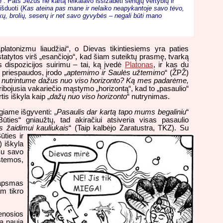
. Pats Jėzus ne kartą reikalavo išsižadėti senųjų vertybių ir
išduoti (
Kas ateina pas mane ir nelaiko neapykantoje savo tėvo,
ų, brolių, seserų ir net savo gyvybės – negali būti mano
platonizmu liaudžiai“, o Dievas tikintiesiems yra paties
 nustatytos virš „esančiojo“, kad šiam suteiktų prasmę, tvarką
us dispozicijos suirimu – tai, ką įvedė
Platonas
, ir kas du
 priespaudos, įrodo „
aptemimo ir Saulės užtemimo
“ (ŽPŽ)
nutrintume dažus nuo viso horizonto? Ką mes padarėme,
 ribojusia vakariečio mąstymo „horizontą“, kad to „pasaulio“
tis iškyla kaip „
dažų nuo viso horizonto
“ nutrynimas.
giame išgyventi: „
Pasaulis dar kartą tapo mums begaliniu
“
Būties“ gniaužtų, tad akiračiui atsiveria visas pasaulio
s žaidimui kauliukais
“ (Taip kalbėjo Zaratustra, TKZ). Su
ūties ir
) iškyla
su savo
istemos,
tapsmas
am tikro
enosios
ra nauja