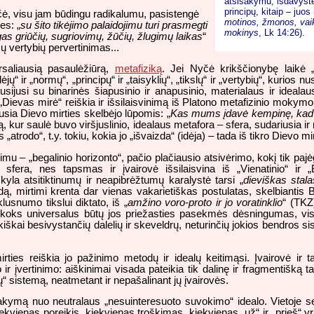
atsisakymu, išdavyste“
principų, kitaip – juos 
yčė, visu jam būdingu radikalumu, pasistengė
motinos, žmonos, vaik
es: „
su šito tikėjimo palaidojimu turi prasmegti
mokinys
, Lk 14:26).
singas griūčių, sugriovimų, žūčių, žlugimų laikas
“
 vertybių pervertinimas...
ersaliausią pasaulėžiūrą,
metafiziką
. Jei Nyčė krikščionybę laikė „
jų“ ir „normų“, „principų“ ir „taisyklių“, „tikslų“ ir „vertybių“, kurios
usijusi su binarinės šiapusinio ir anapusinio, materialaus ir ideala
„Dievas mirė“ reiškia ir išsilaisvinimą iš Platono metafizinio mokymo
usia Dievo mirties skelbėjo lūpomis: „
Kas mums įdavė kempinę, kad 
, kur saulė buvo viršjuslinio, idealaus metafora – sfera, sudariusia ir
 „atrodo“, t.y. tokiu, kokia jo „išvaizda“ (idėja) – tada iš tikro Dievo mir
imu – „begalinio horizonto“, pačio plačiausio atsivėrimo, kokį tik pajė
io sfera, nes tapsmas ir įvairovė išsilaisvina iš „Vienatinio“ ir „
yla atsitiktinumų ir neapibrėžtumų karalystė tarsi „
dieviškas stala
dą, mirtimi krenta dar vienas vakarietiškas
postulatas, skelbiantis B
lusnumo tikslui diktato, iš „
amžino voro-proto ir jo voratinklio
“ (TKZ
 ir koks universalus būtų jos priežasties pasekmės dėsningumas, vi
kai besivystančių dalelių ir skeveldrų, neturinčių jokios bendros s
ties reiškia jo pažinimo metodų ir idealų keitimąsi. Įvairovė ir 
ir įvertinimo: aiškinimai visada pateikia tik dalinę ir fragmentišką t
ų“ sistemą, neatmetant ir nepašalinant jų įvairovės.
sakymą nuo neutralaus „nesuinteresuoto suvokimo“ idealo. Vietoje s
kvienas poreikis, kiekvienas troškimas, kiekvienas „už“ ir „prieš“ y