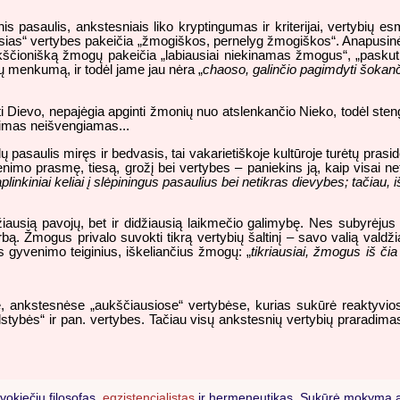
inis pasaulis, ankstesniais liko kryptingumas ir kriterijai, vertybių 
iškąsias“ vertybes pakeičia „žmogiškos, pernelyg žmogiškos“. Anapus
ikščionišką žmogų pakeičia „labiausiai niekinamas žmogus“, „paskuti
jų menkumą, ir todėl jame jau nėra „
chaoso, galinčio pagimdyti šokan
ti Dievo, nepajėgia apginti žmonių nuo atslenkančio Nieko, todėl sten
gimas neišvengiamas...
 pasaulis miręs ir bedvasis, tai vakarietiškoje kultūroje turėtų pras
enimo prasmę, tiesą, grožį bei vertybes – paniekins ją, kaip visai net
linkiniai keliai į slėpiningus pasaulius bei netikras dievybes; tačiau, 
didžiausią pavojų, bet ir didžiausią laikmečio galimybę. Nes subyrėj
bą. Žmogus privalo suvokti tikrą vertybių šaltinį – savo valią valdžia
s gyvenimo teiginius, iškeliančius žmogų: „
tikriausiai, žmogus iš čia 
je, ankstesnėse „aukščiausiose“ vertybėse, kurias sukūrė reaktyvio
stybės“ ir pan. vertybes. Tačiau visų ankstesnių vertybių praradimas y
vokiečių filosofas,
egzistencialistas
ir hermeneutikas. Sukūrė mokymą apie