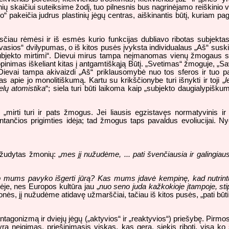
ių skaičiui suteiksime žodį, tuo pilnesnis bus nagrinėjamo reiškinio 
o“ pakeičia judrus plastinių jėgų centras, aiškinantis būtį, kuriam pag
ksčiau rėmėsi ir iš esmės kurio funkcijas dubliavo ribotas subjektas
dvasios“ dvilypumas, o iš kitos pusės įvyksta individualaus „Aš“ susk
a „subjekto mirtimi“. Dievui mirus tampa neįmanomas vienų žmogaus s
opinimas iškeliant kitas į antgamtiškąją Būtį. „Svetimas“ žmoguje, „Sa
ievai tampa akivaizdi „Aš“ priklausomybė nuo tos sferos ir tuo p
apie jo monolitiškumą. Kartu su krikščionybe turi išnykti ir toji „
l
elų atomistika
“; siela turi būti laikoma kaip „subjekto daugialypišku
, „mirti turi ir pats žmogus. Jei liausis egzistavęs normatyvinis ir
ntančios prigimties idėja; tad žmogus taps pavaldus evoliucijai. 
žudytas žmonių: „
mes jį nužudėme, ... pati švenčiausia ir galingiau
p mums pavyko išgerti jūrą? Kas mums įdavė kempinę, kad nutrint
ėje, nes Europos kultūra jau „
nuo seno juda kažkokioje įtampoje, sti
monės, jį nužudėme atidavę užmarščiai, tačiau iš kitos pusės, „pati b
ntagonizmą ir dviejų jėgų („aktyvios“ ir „reaktyvios“) priešybę. Pirmo
a neigimas, priešinimasis viskas, kas gera, siekis riboti, visa ko sl