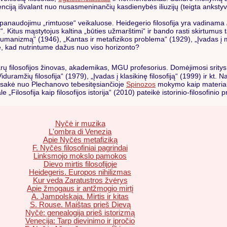
enciją išvalant nuo nusasmeninančių kasdienybės iliuzijų (teigta ankst
panaudojimu „rimtuose“ veikaluose. Heidegerio filosofija yra vadinama
 Kitus mąstytojus kaltina „būties užmarštimi“ ir bando rasti skirtumus t
ie humanizmą“ (1946), „Kantas ir metafizikos problema“ (1929), „Įvadas į
, kad nutrintume dažus nuo viso horizonto?
ų filosofijos žinovas, akademikas, MGU profesorius. Domėjimosi sritys: 
iduramžių filosofija“ (1979), „Įvadas į klasikinę filosofiją“ (1999) ir kt. N
atsisakė nuo Plechanovo tebesitęsiančioje
Spinozos
mokymo kaip material
 „Filosofija kaip filosofijos istorija“ (2010) pateikė istorinio-filosofin
Nyčė ir muzika
L'ombra di Venezia
Apie Nyčės metafiziką
F. Nyčės filosofiniai pagrindai
Linksmojo mokslo pamokos
Dievo mirtis filosofijoje
Heidegeris. Europos nihilizmas
Kur veda Zaratustros žvėrys
Apie žmogaus ir antžmogio mirtį
A. Jampolskaja. Mirtis ir kitas
S. Rouse. Maištas prieš Dievą
Nyčė: genealogija prieš istorizmą
Venecija: Tarp dievinimo ir įpročio