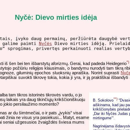
Nyčė: Dievo mirties idėja
etais, įvyko daug permainų, peržiūrėta daugybė ver
i galime paimti
Nyčės
Dievo mirties idėją. Prielaid
o“ sprogimas, privertęs perkainuoti realias verty
*)
kti iš šen bei ten išbarstytų aforizmų. Gerai, kad padeda Heidegerio
tytojo požiūriu religijos klausimais, o bandymu nurodyti tam tikrą ri
ognoze, giluminių epochos sluoksnių apraiška. Norint suprasti
Nyč
etarpiškai suvokti tikrovę tokia, kokia ji yra, ir ją praktiškai išban
a tam tikros istorinės tikrovės vardu, o jo
**)
ūsų laikais yra daug tikinčiųjų krikščioniškuoju
B. Sokolovo
“Dvasio
o jokio persilaužimo momento?
aiškinama, kad jau pa
krikščionybės prielaid
nas ar du šimtmečiai, o ir pats „įvykis“ visai
„Dar iki Nyčės Judas p
ati žinia ne visus yra pasiekusi... Matyt, esame
mirtingume’“.
 kai seniai užgesusios žvaigždės šviesa mums
Nagrinėjama išdavystė