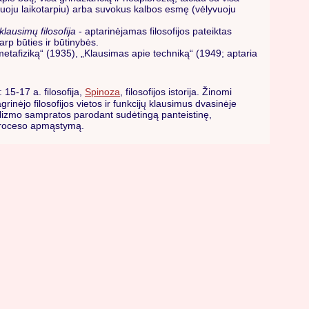
yvuoju laikotarpiu) arba suvokus kalbos esmę (vėlyvuoju
klausimų filosofija
- aptarinėjamas filosofijos pateiktas
arp būties ir būtinybės.
 metafiziką“ (1935), „Klausimas apie techniką“ (1949; aptaria
15-17 a. filosofija,
Spinoza
, filosofijos istorija. Žinomi
agrinėjo filosofijos vietos ir funkcijų klausimus dvasinėje
izmo sampratos parodant sudėtingą panteistinę,
io proceso apmąstymą.