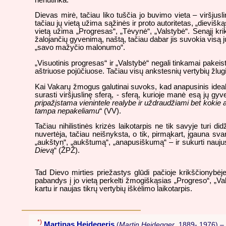
Dievas mirė, tačiau liko tuščia jo buvimo vieta – viršjusl
tačiau jų vietą užima sąžinės ir proto autoritetas, „diev
vietą užima „Progresas“, „Tėvynė“, „Valstybė“. Senąjį kr
žalojančių gyvenimą, naštą, tačiau dabar jis suvokia visą 
„savo mažyčio malonumo“.
„Visuotinis progresas“ ir „Valstybė“ negali tinkamai pakeis
aštriuose pojūčiuose. Tačiau visų ankstesnių vertybių žlu
Kai Vakarų žmogus galutinai suvoks, kad anapusinis idealų
surasti viršjuslinę sferą, - sferą, kurioje manė esą jų gyv
pripažįstama vienintele realybe ir uždraudžiami bet kokie ap
tampa nepakeliamu
“ (VV).
Tačiau nihilistinės krizės laikotarpis ne tik savyje turi 
nuvertėja, tačiau neišnyksta, o tik, pirmąkart, įgauna svar
„aukštyn“, „aukštumą“, „anapusiškumą“ – ir sukurti nauju
Dievą
“ (ŽPŽ).
Tad Dievo mirties priežastys glūdi pačioje krikščionybė
pabandys į jo vietą perkelti žmogiškąsias „Progreso“, „Val
kartu ir naujas tikrų vertybių iškėlimo laikotarpis.
*)
Martinas Heidegeris
(
Martin Heidegger
, 1889- 1976) – 