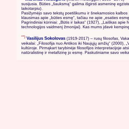
susijusia. Būties „šauksmą“ galima išgirsti asmeninę egzist
laikotarpiu).
Pasižymėjo savo tekstų poetiškumu ir šnekamosios kalbos 
klausimas apie „būties esmę“, tačiau ne apie „esaties esmę“.
Pagrindiniai kūriniai: „Būtis ir laikas“ (1927), „Laiškas ap
technologijos vaidmenį žmonijai). Kas mums įdavė kempinę
**)
Vasilijus Sokolovas
(1919-2017) – rusų filosofas, Vakar
veikalai: „Filosofija nuo Antikos iki Naujųjų amžių“ (2000), „V
kultūroje. Pirmąkart tarybinėje filosofijos interpretacijoje 
natūralistinę ir metafizinę jo esmę. Paskutiniame savo veikale