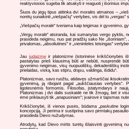
reaktyviosios sugeba tik atsakyti ir reaguoti į išorinius imp
Šiuos du jėgų tipus atitinka dvi moralės atmainos – „viešp
norėtų sunaikinti „viešpačių“ vertybes, vis dėl to „vergas“ s
„Viešpačių moralė“ tveriama kaip teigimas ir gyvenimo, gy
„Vergų moralė“ atsiranda, kai sumanytas vergo pyktis, n
prasideda neigimu, nuo pat
pradžių sako Ne „išoriniam“, 
privalomas, „absoliutines“ ir „vieninteles teisingas“ verty
Jau
judaizme
ir platonizme (istorinėse krikščionybės 
pastatytas prieš klausimą būti ar nebūti, nusprendė būt
gyvenimo neigimas, visų nuopuoliškų, dekadentiškų insti
prielaidas, viską, kas stipru, drąsu, valdinga, išdidu“.
Platonizmas, savo ruožtu, atidavęs užmarščiai ikisokratin
gyvenimą, ją ribojant pagal „aukščiausias vertybes“.
ligotesnėmis formomis. Filosofas, įstatymdarys ir naujų
Platonizmas į dvi dalis suskaidė ne tik žmogų, bet ir vis
ėmė priklausyti tik „anapusiniam“; įvairovė ir tapsmas nutei
Krikščionybė, iš vienos pusės, būdama „paskutine logine
koncepciją. Ji perima ir sustiprina savo pirmtakų pasaulio
prasideda Dievo nužudymas.
Atrodytų, kad Dievo mirtis turėtų išlaisvinti gyvenimą nuo
nenutinka.