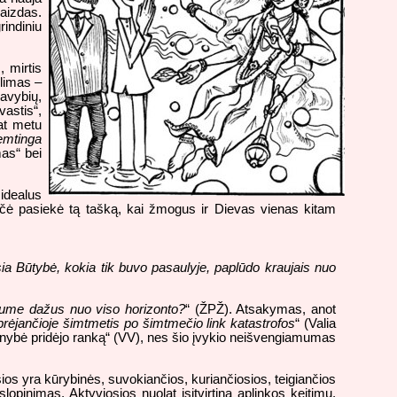
vaizdas.
rindiniu
, mirtis
ilimas –
avybių,
vastis“,
at metu
emtinga
mas“ bei
 idealus
Nyčė pasiekė tą tašką, kai žmogus ir Dievas vienas kitam
sia Būtybė, kokia tik buvo pasaulyje, paplūdo kraujais nuo
ume dažus nuo viso horizonto?
“ (ŽPŽ). Atsakymas, anot
prėjančioje šimtmetis po šimtmečio link katastrofos
“ (Valia
ūtinybė pridėjo ranką“ (VV), nes šio įvykio neišvengiamumas
sios yra kūrybinės, suvokiančios, kuriančiosios, teigiančios
opinimas. Aktyviosios nuolat įsitvirtina aplinkos keitimu,