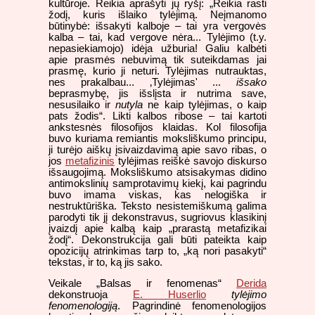
kultūroje. Reikia aprašyti jų ryšį: „Reikia rasti
žodį, kuris išlaiko tylėjimą. Neįmanomo
būtinybė: išsakyti kalboje – tai yra vergovės
kalba – tai, kad vergove nėra... Tylėjimo (t.y.
nepasiekiamojo) idėja užburia! Galiu kalbėti
apie prasmės nebuvimą tik suteikdamas jai
prasmę, kurio ji neturi. Tylėjimas nutrauktas,
nes prakalbau... ‚Tylėjimas' ...
išsako
beprasmybę, jis išslįsta ir nutrima save,
nesusilaiko ir
nutyla
ne kaip tylėjimas, o kaip
pats žodis“. Likti kalbos ribose – tai kartoti
ankstesnės filosofijos klaidas. Kol filosofija
buvo kuriama remiantis moksliškumo principu,
ji turėjo aiškų įsivaizdavimą apie savo ribas, o
jos
metafizinis
tylėjimas reiškė savojo diskurso
išsaugojimą. Moksliškumo atsisakymas didino
antimokslinių samprotavimų kiekį, kai pagrindu
buvo imama viskas, kas nelogiška ir
nestruktūriška. Teksto nesistemiškumą galima
parodyti tik jį dekonstravus, sugriovus klasikinį
įvaizdį apie kalbą kaip „prarastą metafizikai
žodį“. Dekonstrukcija gali būti pateikta kaip
opozicijų atrinkimas tarp to, „ką nori pasakyti“
tekstas, ir to, ką jis sako.
Veikale „Balsas ir fenomenas“
Derida
dekonstruoja
E. Huserlio
tylėjimo
fenomenologiją
. Pagrindinė fenomenologijos