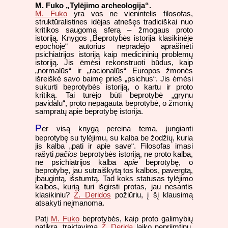
M. Fuko „Tylėjimo archeologija“.
M. Fuko
yra vos ne vienintelis filosofas,
struktūralistines idėjas atnešęs tradiciškai nuo
kritikos saugomą sferą – žmogaus proto
istoriją. Knygos „Beprotybės istorija klasikinėje
epochoje“ autorius nepradėjo aprašinėti
psichiatrijos istoriją kaip medicininių problemų
istoriją. Jis ėmėsi rekonstruoti būdus, kaip
„normalūs“ ir „racionalūs“ Europos žmonės
išreiškė savo baimę prieš „psichus“. Jis ėmėsi
sukurti beprotybės istoriją, o kartu ir proto
kritiką. Tai turėjo būti beprotybė „grynu
pavidalu“, proto nepagauta beprotybė, o žmonių
sampratų apie beprotybę istorija.
P
er visą knygą pereina tema, jungianti
beprotybę su tylėjimu, su kalba be žodžių, kuria
jis kalba „pati ir apie save“. Filosofas imasi
rašyti
pačios
beprotybės istoriją, ne proto kalba,
ne psichiatrijos kalba
apie
beprotybę, o
beprotybę, jau sutraiškytą tos kalbos, pavergtą,
įbaugintą, išstumtą. Tad koks statusas tylėjimo
kalbos, kurią turi išgirsti protas, jau nesantis
klasikiniu?
Ž. Deridos
požiūriu, į šį klausimą
atsakyti neįmanoma.
Patį
M. Fuko
beprotybės, kaip proto galimybių
patikrą, traktavimą
Ž. Derida
laiko nepriimtinu.