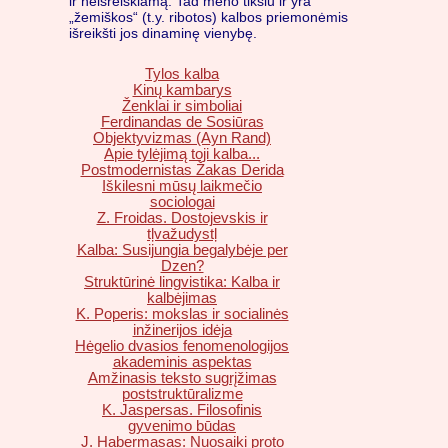
ir neišreiškiamą. Tad meno tikslu ir yra
„žemiškos“ (t.y. ribotos) kalbos priemonėmis
išreikšti jos dinaminę vienybę.
Tylos kalba
Kinų kambarys
Ženklai ir simboliai
Ferdinandas de Sosiūras
Objektyvizmas (Ayn Rand)
Apie tylėjimą toji kalba...
Postmodernistas Žakas Derida
Iškilesni mūsų laikmečio
sociologai
Z. Froidas. Dostojevskis ir
tļvažudystļ
Kalba: Susijungia begalybėje per
Dzen?
Struktūrinė lingvistika: Kalba ir
kalbėjimas
K. Poperis: mokslas ir socialinės
inžinerijos idėja
Hėgelio dvasios fenomenologijos
akademinis aspektas
Amžinasis teksto sugrįžimas
poststruktūralizme
K. Jaspersas. Filosofinis
gyvenimo būdas
J. Habermasas: Nuosaiki proto