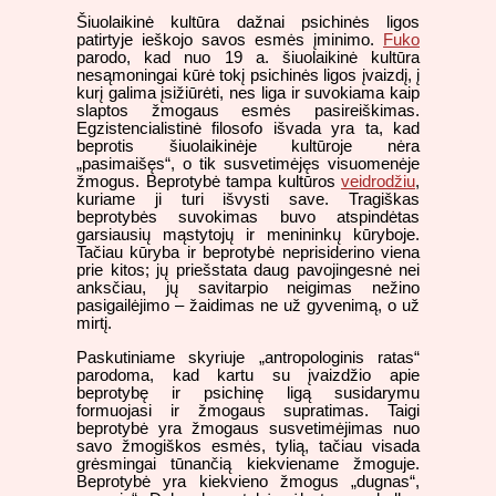
Šiuolaikinė kultūra dažnai psichinės ligos
patirtyje ieškojo savos esmės įminimo.
Fuko
parodo, kad nuo 19 a. šiuolaikinė kultūra
nesąmoningai kūrė tokį psichinės ligos įvaizdį, į
kurį galima įsižiūrėti, nes liga ir suvokiama kaip
slaptos žmogaus esmės pasireiškimas.
Egzistencialistinė filosofo išvada yra ta, kad
beprotis šiuolaikinėje kultūroje nėra
„pasimaišęs“, o tik susvetimėjęs visuomenėje
žmogus. Beprotybė tampa kultūros
veidrodžiu
,
kuriame ji turi išvysti save. Tragiškas
beprotybės suvokimas buvo atspindėtas
garsiausių mąstytojų ir menininkų kūryboje.
Tačiau kūryba ir beprotybė neprisiderino viena
prie kitos; jų priešstata daug pavojingesnė nei
anksčiau, jų savitarpio neigimas nežino
pasigailėjimo – žaidimas ne už gyvenimą, o už
mirtį.
Paskutiniame skyriuje „antropologinis ratas“
parodoma, kad kartu su įvaizdžio apie
beprotybę ir psichinę ligą susidarymu
formuojasi ir žmogaus supratimas. Taigi
beprotybė yra žmogaus susvetimėjimas nuo
savo žmogiškos esmės, tylią, tačiau visada
grėsmingai tūnančią kiekviename žmoguje.
Beprotybė yra kiekvieno žmogus „dugnas“,