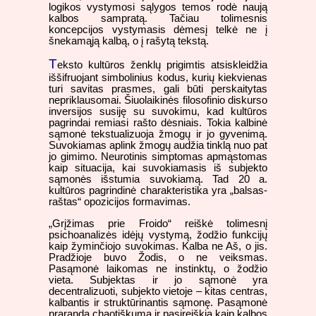
logikos vystymosi sąlygos temos rodė naują
kalbos sampratą. Tačiau tolimesnis
koncepcijos vystymasis dėmesį telkė ne į
šnekamąją kalbą, o į rašytą tekstą.
T
eksto kultūros ženklų prigimtis atsiskleidžia
iššifruojant simbolinius kodus, kurių kiekvienas
turi savitas prasmes, gali būti perskaitytas
nepriklausomai. Šiuolaikinės filosofinio diskurso
inversijos susiję su suvokimu, kad kultūros
pagrindai remiasi rašto dėsniais. Tokia kalbinė
sąmonė tekstualizuoja žmogų ir jo gyvenimą.
Suvokiamas aplink žmogų audžia tinklą nuo pat
jo gimimo. Neurotinis simptomas apmąstomas
kaip situacija, kai suvokiamasis iš subjekto
sąmonės išstumia suvokiamą. Tad 20 a.
kultūros pagrindinė charakteristika yra „balsas-
raštas“ opozicijos formavimas.
„Grįžimas prie Froido“ reiškė tolimesnį
psichoanalizės idėjų vystymą, žodžio funkcijų
kaip žyminčiojo suvokimas. Kalba ne Aš, o jis.
Pradžioje buvo Žodis, o ne veiksmas.
Pasąmonė laikomas ne instinktų, o žodžio
vieta. Subjektas ir jo sąmonė yra
decentralizuoti, subjekto vietoje – kitas centras,
kalbantis ir struktūrinantis sąmonę. Pasąmonė
praranda chaotiškumą ir pasireiškia kaip kalbos