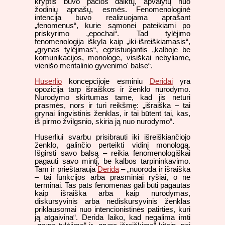
kryptis buvo pačios daiktų, apvalytų nuo
žodinių apnašų, esmės. Fenomenologinė
intencija buvo realizuojama aprašant
„fenomenus“, kurie sąmonei pateikiami po
priskyrimo „epochai“. Tad tylėjimo
fenomenologija iškyla kaip „iki-išreiškiamasis“,
„grynas tylėjimas“, egzistuojantis „kalboje be
komunikacijos, monologe, visiškai nebyliame‚
vienišo mentalinio gyvenimo' balse“.
Huserlio
koncepcijoje esminiu
Deridai
yra
opozicija tarp išraiškos ir ženklo nurodymo.
Nurodymo skirtumas tame, kad jis neturi
prasmės, nors ir turi reikšmę: „išraiška – tai
grynai lingvistinis ženklas, ir tai būtent tai, kas,
iš pirmo žvilgsnio, skiria ją nuo nurodymo“.
Huserliui svarbu prisibrauti iki išreiškiančiojo
ženklo, galinčio perteikti vidinį monologą.
Išgirsti savo balsą – reikia fenomenologiškai
pagauti savo mintį, be kalbos tarpininkavimo.
Tam ir prieštarauja
Derida
– „nuoroda ir išraiška
– tai funkcijos arba prasminiai ryšiai, o ne
terminai. Tas pats fenomenas gali būti pagautas
kaip išraiška arba kaip nurodymas,
diskursyvinis arba nediskursyvinis ženklas
priklausomai nuo intencionistinės patirties, kuri
ją atgaivina“. Derida laiko, kad negalima imti