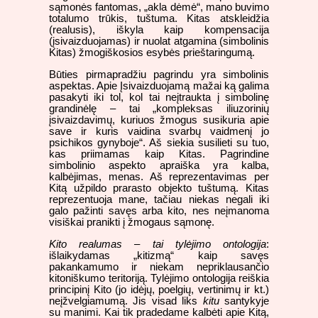
sąmonės fantomas, „akla dėmė“, mano buvimo
totalumo trūkis, tuštuma. Kitas atskleidžia
(realusis), iškyla kaip kompensacija
(įsivaizduojamas) ir nuolat atgamina (simbolinis
Kitas) žmogiškosios esybės prieštaringumą.
Būties pirmapradžiu pagrindu yra simbolinis
aspektas. Apie Įsivaizduojamą mažai ką galima
pasakyti iki tol, kol tai neįtraukta į simbolinę
grandinėlę – tai „kompleksas iliuzorinių
įsivaizdavimų, kuriuos žmogus susikuria apie
save ir kuris vaidina svarbų vaidmenį jo
psichikos gynyboje“. Aš siekia susilieti su tuo,
kas priimamas kaip Kitas. Pagrindine
simbolinio aspekto apraiška yra kalba,
kalbėjimas, menas. Aš reprezentavimas per
Kitą užpildo prarasto objekto tuštumą. Kitas
reprezentuoja mane, tačiau niekas negali iki
galo pažinti savęs arba kito, nes neįmanoma
visiškai pranikti į žmogaus sąmonę.
Kito realumas – tai tylėjimo ontologija
:
išlaikydamas „kitizmą“ kaip savęs
pakankamumo ir niekam nepriklausančio
kitoniškumo teritoriją. Tylėjimo ontologija reiškia
principinį Kito (jo idėjų, poelgių, vertinimų ir kt.)
neįžvelgiamumą. Jis visad liks
kitu
santykyje
su manimi. Kai tik pradedame kalbėti apie Kitą,