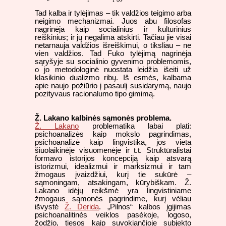
Tad kalba ir tylėjimas – tik valdžios teigimo arba
neigimo mechanizmai. Juos abu filosofas
nagrinėja kaip socialinius ir kultūrinius
reiškinius; ir jų negalima atskirti. Tačiau jie visai
netarnauja valdžios išreiškimui, o tiksliau – ne
vien valdžios. Tad Fuko tylėjimą nagrinėja
sąryšyje su socialinio gyvenimo problemomis,
o jo metodologinė nuostata leidžia išeiti už
klasikinio dualizmo ribų. Iš esmės, kalbama
apie naujo požiūrio į pasaulį susidarymą, naujo
pozityvaus racionalumo tipo gimimą.
Ž. Lakano kalbinės sąmonės problema.
Ž. Lakano
problematika labai plati:
psichoanalizės kaip mokslo pagrindimas,
psichoanalizė kaip lingvistika, jos vieta
šiuolaikinėje visuomenėje ir t.t. Struktūralistai
formavo istorijos koncepciją kaip atsvarą
istorizmui, idealizmui ir marksizmui ir tam
žmogaus įvaizdžiui, kurį tie sukūrė –
sąmoningam, atsakingam, kūrybiškam. Ž.
Lakano idėjų reikšmė yra lingvistiniame
žmogaus sąmonės pagrindime, kurį vėliau
išvystė
Ž. Derida
. „Pilnos“ kalbos įgijimas
psichoanalitinės veiklos pasėkoje, logoso,
žodžio, tiesos kaip suvokiančioje subjekto