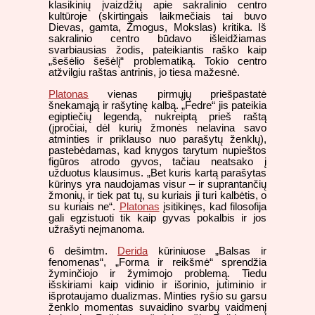
klasikinių įvaizdžių apie sakralinio centro
kultūroje (skirtingais laikmečiais tai buvo
Dievas, gamta, Žmogus, Mokslas) kritika. Iš
sakralinio centro būdavo išleidžiamas
svarbiausias žodis, pateikiantis raško kaip
„šešėlio šešėlį“ problematiką. Tokio centro
atžvilgiu raštas antrinis, jo tiesa mažesnė.
Platonas
vienas pirmųjų priešpastatė
šnekamąją ir rašytinę kalbą. „Fedre“ jis pateikia
egiptiečių legendą, nukreiptą prieš raštą
(įpročiai, dėl kurių žmonės nelavina savo
atminties ir priklauso nuo parašytų ženklų),
pastebėdamas, kad knygos tarytum nupieštos
figūros atrodo gyvos, tačiau neatsako į
užduotus klausimus. „Bet kuris kartą parašytas
kūrinys yra naudojamas visur – ir suprantančių
žmonių, ir tiek pat tų, su kuriais ji turi kalbėtis, o
su kuriais ne“.
Platonas
įsitikinęs, kad filosofija
gali egzistuoti tik kaip gyvas pokalbis ir jos
užrašyti neįmanoma.
6 dešimtm.
Derida
kūriniuose „Balsas ir
fenomenas“, „Forma ir reikšmė“ sprendžia
žyminčiojo ir žymimojo problemą. Tiedu
išskiriami kaip vidinio ir išorinio, jutiminio ir
išprotaujamo dualizmas. Minties ryšio su garsu
ženklo momentas suvaidino svarbų vaidmenį