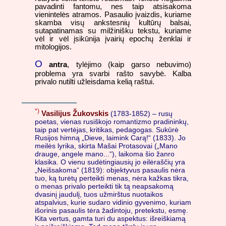
pavadinti fantomu, nes taip atsisakoma
vienintelės atramos. Pasaulio įvaizdis, kuriame
skamba visų ankstesnių kultūrų balsai,
sutapatinamas su milžinišku tekstu, kuriame
vėl ir vėl įsikūnija įvairių epochų ženklai ir
mitologijos.
O
antra
, tylėjimo (kaip garso nebuvimo)
problema yra svarbi rašto savybė. Kalba
privalo nutilti užleisdama kelią raštui.
*)
Vasilijus Žukovskis
(1783-1852) – rusų
poetas, vienas rusiškojo romantizmo pradininkų,
taip pat vertėjas, kritikas, pedagogas. Sukūrė
Rusijos himną „Dieve, laimink Carą!“ (1833). Jo
meilės lyrika, skirta Mašai Protasovai („Mano
drauge, angele mano...“), laikoma šio žanro
klasika. O vienu sudėtingiausių jo eilėraščių yra
„Neišsakoma“ (1819): objektyvus pasaulis nėra
tuo, ką turėtų perteikti menas, nėra kažkas tikra,
o menas privalo perteikti tik tą neapsakomą
dvasinį jaudulį, tuos užmirštus nuotaikos
atspalvius, kurie sudaro vidinio gyvenimo, kuriam
išorinis pasaulis tėra žadintoju, pretekstu, esmę.
Kita vertus, gamta turi du aspektus: išreiškiamą