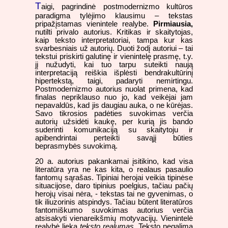
T
aigi, pagrindinė postmodernizmo kultūros
paradigma tylėjimo klausimu – tekstas
pripažįstamas vienintele realybe.
Pirmiausia,
nutilti privalo autorius. Kritikas ir skaitytojas,
kaip teksto interpretatoriai, tampa kur kas
svarbesniais už autorių. Duoti žodį autoriui – tai
tekstui priskirti galutinę ir vienintelę prasmę, t.y.
jį nužudyti, kai tuo tarpu suteikti naują
interpretaciją reiškia išplėsti bendrakultūrinį
hipertekstą, taigi, padaryti nemirtingu.
Postmodernizmo autorius nuolat primena, kad
finalas nepriklauso nuo jo, kad veikėjai jam
nepavaldūs, kad jis daugiau auka, o ne kūrėjas.
Savo tikrosios padėties suvokimas verčia
autorių užsidėti kaukę, per kurią jis bando
suderinti komunikaciją su skaitytoju ir
apibendrintai perteikti savąjį būties
beprasmybės suvokimą.
20 a. autorius pakankamai įsitikino, kad visa
literatūra yra ne kas kita, o realaus pasaulio
fantomų sąrašas. Tipiniai herojai veikia tipinėse
situacijose, daro tipinius poelgius, tačiau pačių
herojų visai nėra, - tekstas tai ne gyvenimas, o
tik iliuzorinis atspindys. Tačiau būtent literatūros
fantomiškumo suvokimas autorius verčia
atsisakyti vienareikšmių motyvacijų. Vienintelė
realybė lieka
teksto realumas
. Teksto negalima