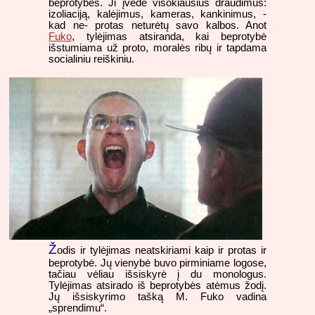
beprotybės. Ji įvedė visokiausius draudimus:
izoliaciją, kalėjimus, kameras, kankinimus, -
kad ne- protas neturėtų savo kalbos. Anot
Fuko
, tylėjimas atsiranda, kai beprotybė
išstumiama už proto, moralės ribų ir tapdama
socialiniu reiškiniu.
Ž
odis ir tylėjimas neatskiriami kaip ir protas ir
beprotybė. Jų vienybė buvo pirminiame logose,
tačiau vėliau išsiskyrė į du monologus.
Tylėjimas atsirado iš beprotybės atėmus žodį.
Jų išsiskyrimo tašką M. Fuko vadina
„sprendimu“.