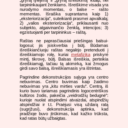
„gryną tylėjimą“ ir „gryną išreiškimą“ kitaip, nei
tarpininkaujant ženklams. Išreiškime visada yra
nurodymo momentas, o balse – rašto
mementas. Išraiška suprantama kaip 1)
„eksteriorizacija“, suteikianti prasmei apvalkalą;
2) „valios eksteriorizacija“, priklausanti nuo
subjekto, atgaivinančio ženklą, intencijos; 3)
egzistuojanti per tarpininkus – raštą.
Raštas ne paprasčiausiai priešingas balsui-
logosui; jis įsiskverbia į būtį. Būdamas
išreiškiančiuoju raštas negalėjo pretenduoti į
išreiškiamojo rolę, kuriai
metafizika
priskyrė
mintį, tikrovę, būtį. Balsas išreiškia, perteikia
išreiškiamąjį, tačiau tą akimirką, kai žmogus
girdi savo balsą, išreiškiamasis yra ištrintas.
Pagrindine dekonstrukcijos sąlyga yra centro
nebuvimas. Centro buvimas kaip žaidimo
nebuvimas yra „kitu mirties vardu“. Centrą, iš
kurio buvo tariamas pagrindinis logocentriškos
kultūros žodis, pakeičia „veidrodžių bedugnė“:
kurioje nuolat atspindimi atvaizdai, atspindžių
atspindžiai ir t.t. Praėjusi visą uždarą ratą
(sugrįžusi), dekonstrukcija aptinka, kad
pradžioje buvo įtrūkimas, kad kažko trūksta,
kad ratas būtų užbaigtas.