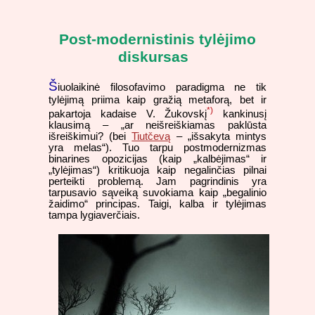
Post-modernistinis tylėjimo
diskursas
Š
iuolaikinė filosofavimo paradigma ne tik
tylėjimą priima kaip gražią metaforą, bet ir
*)
pakartoja kadaise V. Žukovskį
kankinusį
klausimą – „ar neišreiškiamas paklūsta
išreiškimui? (bei
Tiutčevą
– „išsakyta mintys
yra melas“). Tuo tarpu postmodernizmas
binarines opozicijas (kaip „kalbėjimas“ ir
„tylėjimas“) kritikuoja kaip negalinčias pilnai
perteikti problemą. Jam pagrindinis yra
tarpusavio sąveiką suvokiama kaip „begalinio
žaidimo“ principas. Taigi, kalba ir tylėjimas
tampa lygiaverčiais.