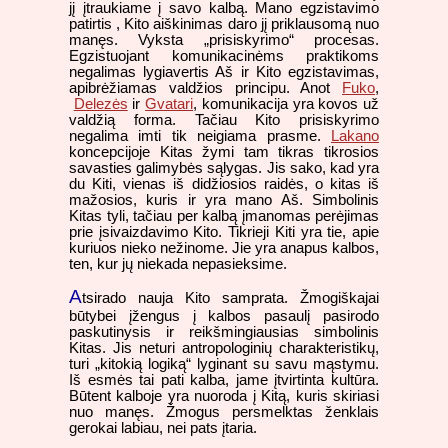
jį įtraukiame į savo kalbą. Mano egzistavimo
patirtis , Kito aiškinimas daro jį priklausomą nuo
manęs. Vyksta „prisiskyrimo“ procesas.
Egzistuojant komunikacinėms praktikoms
negalimas lygiavertis Aš ir Kito egzistavimas,
apibrėžiamas valdžios principu. Anot
Fuko
,
Delezės
ir
Gvatari
, komunikacija yra kovos už
valdžią forma. Tačiau Kito prisiskyrimo
negalima imti tik neigiama prasme.
Lakano
koncepcijoje Kitas žymi tam tikras tikrosios
savasties galimybės sąlygas. Jis sako, kad yra
du Kiti, vienas iš didžiosios raidės, o kitas iš
mažosios, kuris ir yra mano Aš. Simbolinis
Kitas tyli, tačiau per kalbą įmanomas perėjimas
prie įsivaizdavimo Kito. Tikrieji Kiti yra tie, apie
kuriuos nieko nežinome. Jie yra anapus kalbos,
ten, kur jų niekada nepasieksime.
A
tsirado nauja Kito samprata. Žmogiškajai
būtybei įžengus į kalbos pasaulį pasirodo
paskutinysis ir reikšmingiausias simbolinis
Kitas. Jis neturi antropologinių charakteristikų,
turi „kitokią logiką“ lyginant su savu mąstymu.
Iš esmės tai pati kalba, jame įtvirtinta kultūra.
Būtent kalboje yra nuoroda į Kitą, kuris skiriasi
nuo manęs. Žmogus persmelktas ženklais
gerokai labiau, nei pats įtaria.