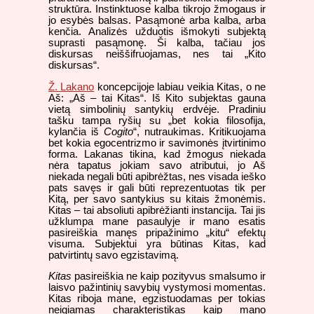
struktūra. Instinktuose kalba tikrojo žmogaus ir
jo esybės balsas. Pasąmonė arba kalba, arba
kenčia. Analizės užduotis išmokyti subjektą
suprasti pasąmonę. Ši kalba, tačiau jos
diskursas neiššifruojamas, nes tai „Kito
diskursas“.
Ž. Lakano
koncepcijoje labiau veikia Kitas, o ne
Aš: „Aš – tai Kitas“. Iš Kito subjektas gauna
vietą simbolinių santykių erdvėje. Pradiniu
tašku tampa ryšių su „bet kokia filosofija,
kylančia iš
Cogito
“, nutraukimas. Kritikuojama
bet kokia egocentrizmo ir savimonės įtvirtinimo
forma. Lakanas tikina, kad žmogus niekada
nėra tapatus jokiam savo atributui, jo Aš
niekada negali būti apibrėžtas, nes visada ieško
pats savęs ir gali būti reprezentuotas tik per
Kitą, per savo santykius su kitais žmonėmis.
Kitas – tai absoliuti apibrėžianti instancija. Tai jis
užklumpa mane pasaulyje ir mano esatis
pasireiškia manęs pripažinimo „kitu“ efektų
visuma. Subjektui yra būtinas Kitas, kad
patvirtintų savo egzistavimą.
Kitas
pasireiškia ne kaip pozityvus smalsumo ir
laisvo pažintinių savybių vystymosi momentas.
Kitas riboja mane, egzistuodamas per tokias
neigiamas charakteristikas kaip mano