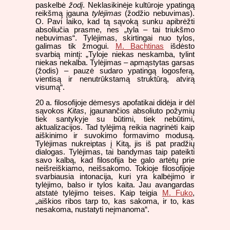
paskelbė
žodį
. Neklasikinėje kultūroje ypatingą
reikšmą įgauna
tylėjimas
(žodžio nebuvimas).
O. Pavi laiko, kad tą sąvoką sunku apibrėžti
absoliučia prasme, nes „tyla – tai triukšmo
nebuvimas“. Tylėjimas, skirtingai nuo tylos,
galimas tik žmogui.
M. Bachtinas
išdėsto
svarbią mintį: „Tyloje niekas neskamba, tylint
niekas nekalba. Tylėjimas – apmąstytas garsas
(žodis) – pauzė sudaro ypatingą logosferą,
vientisą ir nenutrūkstamą struktūrą, atvirą
visumą“.
20 a. filosofijoje dėmesys apofatikai didėja ir dėl
sąvokos
Kitas
, įgaunančios absoliuto požymių
tiek santykyje su būtimi, tiek nebūtimi,
aktualizacijos. Tad tylėjimą reikia nagrinėti kaip
aiškinimo ir suvokimo formavimo modusą.
Tylėjimas nukreiptas į Kitą, jis iš pat pradžių
dialogas. Tylėjimas, tai bandymas taip pateikti
savo kalbą, kad filosofija be galo artėtų prie
neišreiškiamo, neišsakomo. Tokioje filosofijoje
svarbiausia intonacija, kuri yra kalbėjimo ir
tylėjimo, balso ir tylos kaita. Jau avangardas
atstatė tylėjimo teises. Kaip teigia
M. Fuko
,
„aiškios ribos tarp to, kas sakoma, ir to, kas
nesakoma, nustatyti neįmanoma“.