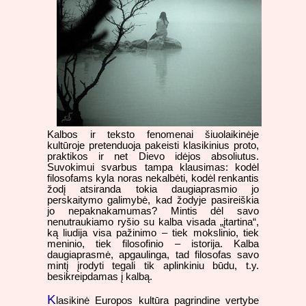
Kalbos ir teksto fenomenai šiuolaikinėje
kultūroje pretenduoja pakeisti klasikinius proto,
praktikos ir net Dievo idėjos absoliutus.
Suvokimui svarbus tampa klausimas: kodėl
filosofams kyla noras nekalbėti, kodėl renkantis
žodį atsiranda tokia daugiaprasmio jo
perskaitymo galimybė, kad žodyje pasireiškia
jo nepaknakamumas? Mintis dėl savo
nenutraukiamo ryšio su kalba visada „įtartina“,
ką liudija visa pažinimo – tiek mokslinio, tiek
meninio, tiek filosofinio – istorija. Kalba
daugiaprasmė, apgaulinga, tad filosofas savo
mintį įrodyti tegali tik aplinkiniu būdu, t.y.
besikreipdamas į kalbą.
K
lasikinė Europos kultūra pagrindine vertybe