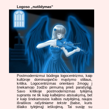
Logoso „nutildymas“
Postmodernizmui būdinga logocentrizmo, kaip
kultūroje dominuojančio mąstymo stiliaus,
kritika. Logocentrizmas orientavo žmogų į
šnekamojo žodžio pirmumą prieš parašytąjį.
Savo kritikoje postmodernizmas tylėjimą
supranta ne tik kaip kalbėjimo atsisakymą, bet
ir kaip šnekamosios kalbos
nutylėjimą
, naujos
išraiškos
rašytiniame tekste
(balse, kuris
išlaiko tylėjimą) ieškojimą. Tai susiję su