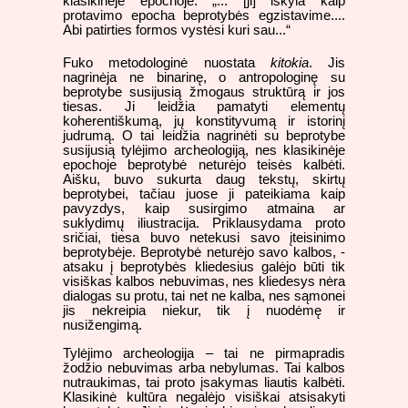
klasikinėje epochoje: „... [ji] iškyla kaip
protavimo epocha beprotybės egzistavime....
Abi patirties formos vystėsi kuri sau...“
Fuko metodologinė nuostata
kitokia
. Jis
nagrinėja ne binarinę, o antropologinę su
beprotybe susijusią žmogaus struktūrą ir jos
tiesas. Ji leidžia pamatyti elementų
koherentiškumą, jų konstityvumą ir istorinį
judrumą. O tai leidžia nagrinėti su beprotybe
susijusią tylėjimo archeologiją, nes klasikinėje
epochoje beprotybė neturėjo teisės kalbėti.
Aišku, buvo sukurta daug tekstų, skirtų
beprotybei, tačiau juose ji pateikiama kaip
pavyzdys, kaip susirgimo atmaina ar
suklydimų iliustracija. Priklausydama proto
sričiai, tiesa buvo netekusi savo įteisinimo
beprotybėje. Beprotybė neturėjo savo kalbos, -
atsaku į beprotybės kliedesius galėjo būti tik
visiškas kalbos nebuvimas, nes kliedesys nėra
dialogas su protu, tai net ne kalba, nes sąmonei
jis nekreipia niekur, tik į nuodėmę ir
nusižengimą.
Tylėjimo archeologija – tai ne pirmapradis
žodžio nebuvimas arba nebylumas. Tai kalbos
nutraukimas, tai proto įsakymas liautis kalbėti.
Klasikinė kultūra negalėjo visiškai atsisakyti