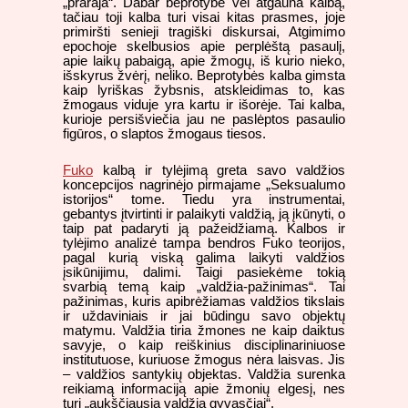
„praraja“. Dabar beprotybė vėl atgauna kalbą,
tačiau toji kalba turi visai kitas prasmes, joje
primiršti senieji tragiški diskursai, Atgimimo
epochoje skelbusios apie perplėštą pasaulį,
apie laikų pabaigą, apie žmogų, iš kurio nieko,
išskyrus žvėrį, neliko. Beprotybės kalba gimsta
kaip lyriškas žybsnis, atskleidimas to, kas
žmogaus viduje yra kartu ir išorėje. Tai kalba,
kurioje persišviečia jau ne paslėptos pasaulio
figūros, o slaptos žmogaus tiesos.
Fuko
kalbą ir tylėjimą greta savo valdžios
koncepcijos nagrinėjo pirmajame „Seksualumo
istorijos“ tome. Tiedu yra instrumentai,
gebantys įtvirtinti ir palaikyti valdžią, ją įkūnyti, o
taip pat padaryti ją pažeidžiamą. Kalbos ir
tylėjimo analizė tampa bendros Fuko teorijos,
pagal kurią viską galima laikyti valdžios
įsikūnijimu, dalimi. Taigi pasiekėme tokią
svarbią temą kaip „valdžia-pažinimas“. Tai
pažinimas, kuris apibrėžiamas valdžios tikslais
ir uždaviniais ir jai būdingu savo objektų
matymu. Valdžia tiria žmones ne kaip daiktus
savyje, o kaip reiškinius disciplinariniuose
institutuose, kuriuose žmogus nėra laisvas. Jis
– valdžios santykių objektas. Valdžia surenka
reikiamą informaciją apie žmonių elgesį, nes
turi „aukščiausią valdžią gyvasčiai“.