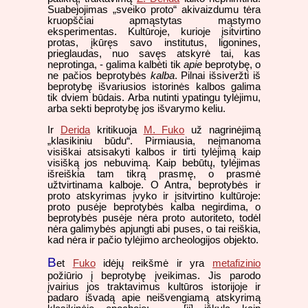
Suabejojimas „sveiko proto“ akivaizdumu tėra
kruopščiai apmąstytas mąstymo
eksperimentas. Kultūroje, kurioje įsitvirtino
protas, įkūręs savo institutus, ligonines,
prieglaudas, nuo savęs atskyrė tai, kas
neprotinga, - galima kalbėti tik
apie
beprotybę, o
ne pačios beprotybės
kalba
. Pilnai išsiveržti iš
beprotybę išvariusios istorinės kalbos galima
tik dviem būdais. Arba nutinti ypatingu tylėjimu,
arba sekti beprotybę jos išvarymo keliu.
Ir
Derida
kritikuoja
M. Fuko
už nagrinėjimą
„klasikiniu būdu“. Pirmiausia, neįmanoma
visiškai atsisakyti kalbos ir tirti tylėjimą kaip
visišką jos nebuvimą. Kaip bebūtų, tylėjimas
išreiškia tam tikrą prasmę, o prasmė
užtvirtinama kalboje. O Antra, beprotybės ir
proto atskyrimas įvyko ir įsitvirtino kultūroje:
proto pusėje beprotybės kalba negirdima, o
beprotybės pusėje nėra proto autoriteto, todėl
nėra galimybės apjungti abi puses, o tai reiškia,
kad nėra ir pačio tylėjimo archeologijos objekto.
B
et
Fuko
idėjų reikšmė ir yra
metafizinio
požiūrio į beprotybę įveikimas. Jis parodo
įvairius jos traktavimus kultūros istorijoje ir
padaro išvadą apie neišvengiamą atskyrimą