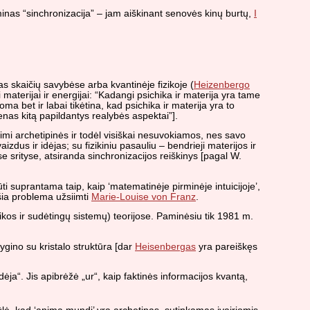
rminas “sinchronizacija” – jam aiškinant senovės kinų burtų,
I
s skaičių savybėse arba kvantinėje fizikoje (
Heizenbergo
aterijai ir energijai: “Kadangi psichika ir materija yra tame
 bet ir labai tikėtina, kad psichika ir materija yra to
 vienas kitą papildantys realybės aspektai”].
mtimi archetipinės ir todėl visiškai nesuvokiamos, nes savo
zdus ir idėjas; su fizikiniu pasauliu – bendrieji materijos ir
e srityse, atsiranda sinchronizacijos reiškinys [pagal W.
 suprantama taip, kaip ‘matematinėje pirminėje intuicijoje’,
 šia problema užsiimti
Marie-Louise von Franz
.
tikos ir sudėtingų sistemų) teorijose. Paminėsiu tik 1981 m.
ygino su kristalo struktūra [dar
Heisenbergas
yra pareiškęs
ėja“. Jis apibrėžė „ur“, kaip faktinės informacijos kvantą,