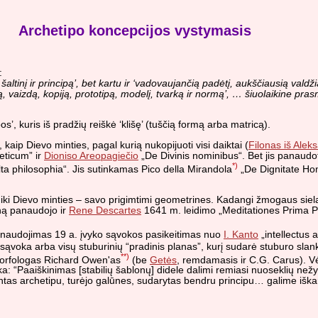
Archetipo koncepcijos vystymasis
:
į šaltinį ir principą’, bet kartu ir ‘vadovaujančią padėtį, aukščiausią valdž
mą, vaizdą, kopiją, prototipą, modelį, tvarką ir normą’, … šiuolaikine pr
os’, kuris iš pradžių reiškė ‘klišę’ (tuščią formą arba matricą).
aip Dievo minties, pagal kurią nukopijuoti visi daiktai (
Filonas iš Aleks
eticum” ir
Dioniso Areopagiečio
„De Divinis nominibus“. Bet jis panaudo
*)
ta philosophia“. Jis sutinkamas Pico della Mirandola
„De Dignitate Homi
s iki Dievo minties – savo prigimtimi geometrines. Kadangi žmogaus siel
ną panaudojo ir
Rene Descartes
1641 m. leidimo „Meditationes Prima Ph
’ naudojimas 19 a. įvyko sąvokos pasikeitimas nuo
I. Kanto
„intellectus 
 sąvoka arba visų stuburinių “pradinis planas”, kurį sudarė stuburo slank
**)
ų morfologas Richard Owen'as
(be
Getės
, remdamasis ir C.G. Carus). V
oka: “Paaiškinimas [stabilių šablonų] didele dalimi remiasi nuoseklių ne
dintas archetipu, turėjo galūnes, sudarytas bendru principu… galime iškar