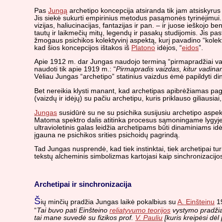
Pas
Jungą
archetipo koncepcija atsiranda tik jam atsiskyru
Jis siekė sukurti empirinius metodus pasąmonės tyrinėjimui.
vizijas, haliucinacijas, fantazijas ir pan. – ir juose ieško
tautų ir laikmečių mitų, legendų ir pasakų studijomis. Jis pas
žmogaus psichikos kolektyvinį aspektą, kurį pavadino “kole
kad šios koncepcijos ištakos iš
Platono
idėjos, “
eidos
”.
Apie 1912 m. dar Jungas naudojo terminą “pirmapradžiai va
naudoti tik apie 1919 m.: “
Pirmapradis vaizdas, kitur vadina
Vėliau Jungas “archetipo” statinius vaizdus ėmė papildyti di
Bet nereikia klysti manant, kad archetipas apibrėžiamas pagal 
(vaizdų ir idėjų) su pačiu archetipu, kuris priklauso giliausia
Jungas
susidūrė su ne su psichika susijusiu archetipo aspekt
Matoma spektro dalis atitinka procesus sąmoningame lygyje. Ž
ultravioletinis galas leidžia archetipams būti dinaminiams idė
įgauna ne psichikos srities psichoidų pagrindą.
Tad Jungas nusprendė, kad tiek instinktai, tiek archetipai tur
tekstų alcheminis simbolizmas kartojasi kaip sinchronizacijos
Archetipai ir sinchronizacija
Š
ių minčių pradžia Jungas laikė pokalbius su
A. Einšteinu
19
“
Tai buvo pati Einšteino
reliatyvumo teorijos
vystymo pradžia;
tai mane suvedė su fizikos prof.
V. Pauliu
[kuris kreipėsi dėl 