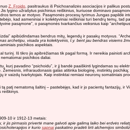
s nuo
Z. Froido
, pasitraukus iš Psichoanalizės asociacijos ir palikus post
 Jis lygino užrašytus psichinius reiškinius, kuriuose dominavo pasąmon
jo bendros temos ar motyvo. Pasąmonės procesų tyrimus Jungas papildė int
tebėjo, kad asmeniniai ir kolektyviniai reiškiniai turi bendrų temų, tad 
ktyvine pasąmone”, o pasąmonės tvarkančius veiksnius kaip “archetipus
izdai” apibūdindamas bendrus mitų, legendų ir pasakų motyvus. “Arche
mas archetipu, visada yra kolektyvinis, t.y. bent jau bendras visiems
naminiais psichikos aspektais.
turinį. Iš tikro jis apibrėžiamas tik pagal formą. Ir nereikia painioti arc
i, nematomai psichikos daliai.
u, kurį pavadino “psichoidu”, ir jį bandė paaiškinti lygindamas su elek
emesnis, infraraudonasis galas atitinka biologinę, instinktų psichiką; v
jų ir vaizdų tvarkytojais. Kaip instinktai remiasi neuronų somatiniais pro
i tą patį nematomą šaltinį – pastebėjęs, kad ir jo pacientų fantazijų, ir
 reiškinys.
09-10 ir 1912-13 metais:
 ir jis pirmasis privertė mane galvoti apie galimą laiko bei erdvės reli
psichoterapijos ir kurio
sapnai
paskatino pradėti tirti alchemijos simboli