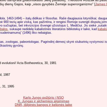
saulio samprata [platoniškasis Sielų pasaulis]. Theodore Roszak'as pasi
i šių dienų Gajos, kaip „visos gyvybės Žemėje superorganizmo“ [
James 
dola
, 1463-1494) – italų didikas ir filosofas. Rašė daugiausia lotyniškai; daug
kelbė 900 tezių apie viską, kas pažintina, ir rengėsi Romoje surengti disputą jo
o sučiuptas, bet inkvizicijos išvengė užsistojus L. Medičiui. Jis siekė „sutaikyti
balos
, sukaupė nedidelę kabalistinės literatūros biblioteką ir laikė, kad
kabalo
lio suderinamumą“ (1496) liko nebaigtas.
gas, zoologas, paleontologas. Pagrindinį dėmesį skyrė stuburinių vystymosi ist
iškastinių gyvūnų.
 evolution// Acta Biotheoretica, 30, 1981
nd, 1987
, 31, 1995
Karlo Jungo požiūris į NSO
K. Jungas ir alchemijos atgimimas
DNR, išilginės bangos ir kelionės laike