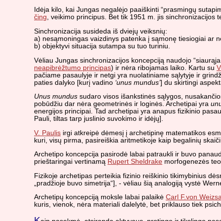
Idėja kilo, kai Jungas negalėjo paaiškinti “prasmingų sutap
čing
, veikimo principus. Bet tik 1951 m. jis sinchronizacijos 
Sinchronizacija susideda iš dviejų veiksnių:
a) nesąmoningas vaizdinys patenka į sąmonę tiesiogiai ar ne
b) objektyvi situacija sutampa su tuo turiniu.
Vėliau Jungas sinchronizacijos koncepciją naudojo “siaurąja 
neapibrėžtumo principas
) ir nėra ribojamas laiko. Kartu su
V
pačiame pasaulyje ir netgi yra nuolatiniame sąlytyje ir grin
paties dalyko [kurį vadino
‘unus mundus’
] du skirtingi aspekt
Unus mundus
sudaro visos išankstinės sąlygos, nusakančios e
pobūdžiu dar nėra geometrinės ir loginės. Archetipai yra
un
energijos principai. Tad archetipai yra anapus fizikinio pasa
Pauli, tiltas tarp juslinio suvokimo ir idėjų].
V. Paulis
irgi atkreipė dėmesį į archetipinę matematikos esmę
kuri, visų pirma, pasireiškia aritmetikoje kaip begalinių ska
Archetipo koncepcija pasirodė labai patraukli ir buvo panaudo
prieštaringai vertinamą
Rupert Sheldrake
morfogenezės teor
Fizikoje archetipas perteikia fizinio reiškinio tikimybinius dė
„pradžioje buvo simetrija“], - vėliau šią analogiją vystė Wern
Archetipų koncepciją moksle labai palaikė
Carl F.von Weizsa
kuris, vienok, nėra materiali dalelytė, bet priklauso tiek psi
K