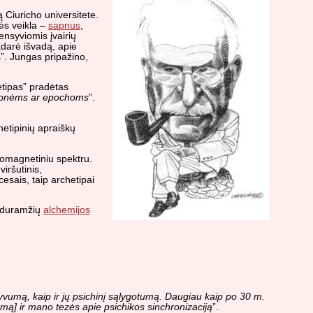
ą Ciuricho universitete.
ės veikla –
sapnus
,
ensyviomis įvairių
padarė išvadą, apie
”. Jungas pripažino,
tipas” pradėtas
 žmonėms ar epochoms
”.
hetipinių apraiškų
tromagnetiniu spektru.
iršutinis,
cesais, taip archetipai
 Viduramžių
alchemijos
atyvumą, kaip ir jų psichinį sąlygotumą. Daugiau kaip po 30 m.
zmą] ir mano tezės apie psichikos sinchronizaciją
”.