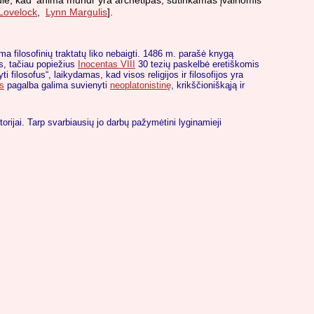
ūlė, kad ‘anima mundi’ yra archetipas, sutinkamas įvairiomis
Lovelock
,
Lynn Margulis
].
uma filosofinių traktatų liko nebaigti. 1486 m. parašė knygą
ms, tačiau popiežius
Inocentas VIII
30 tezių paskelbė eretiškomis
 filosofus“, laikydamas, kad visos religijos ir filosofijos yra
s
pagalba galima suvienyti
neoplatonistinę
, krikščioniškąją ir
orijai. Tarp svarbiausių jo darbų pažymėtini lyginamieji