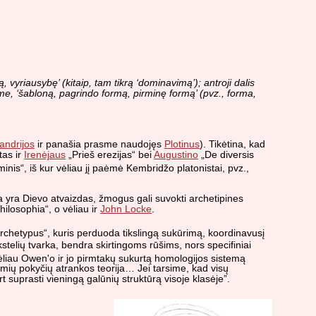
ią, vyriausybę’ (kitaip, tam tikrą ‘dominavimą’); antroji dalis
asme, ‘šabloną, pagrindo formą, pirminę formą’ (pvz., forma,
andrijos
ir panašia prasme naudojęs
Plotinus
). Tikėtina, kad
tas ir
Irenėjaus
„Prieš erezijas“ bei
Augustino
„De diversis
nis“, iš kur vėliau jį paėmė Kembridžo platonistai, pvz.,
a yra Dievo atvaizdas, žmogus gali suvokti archetipines
ilosophia“, o vėliau ir
John Locke
.
archetypus“, kuris perduoda tikslingą sukūrimą, koordinavusį
stelių tvarka, bendra skirtingoms rūšims, nors specifiniai
ėliau Owen'o ir jo pirmtakų sukurtą homologijos sistemą
žymių pokyčių atrankos teorija… Jei tarsime, kad visų
t suprasti vieningą galūnių struktūrą visoje klasėje”.