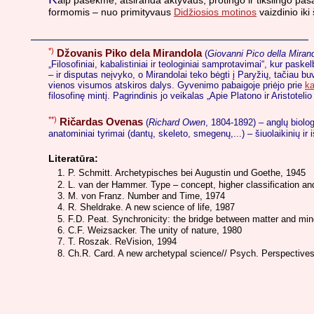
aip pasekmė, atsiranda aktyvaus, protingo ir tikslingo pa
formomis – nuo primityvaus
Didžiosios motinos
vaizdinio ik
*)
Džovanis Piko dela Mirandola
(
Giovanni Pico della Miran
„Filosofiniai, kabalistiniai ir teologiniai samprotavimai“, kur pas
– ir disputas neįvyko, o Mirandolai teko bėgti į Paryžių, tačiau buv
vienos visumos atskiros dalys. Gyvenimo pabaigoje priėjo prie
ka
filosofinę mintį. Pagrindinis jo veikalas „Apie Platono ir Aristote
**)
Ričardas Ovenas
(
Richard Owen
, 1804-1892) – anglų biolo
anatominiai tyrimai (dantų, skeleto, smegenų,...) – šiuolaikinių ir 
Literatūra:
P. Schmitt. Archetypisches bei Augustin und Goethe, 1945
L. van der Hammer. Type – concept, higher classification and
M. von Franz. Number and Time, 1974
R. Sheldrake. A new science of life, 1987
F.D. Peat. Synchronicity: the bridge between matter and mi
C.F. Weizsacker. The unity of nature, 1980
T. Roszak. ReVision, 1994
Ch.R. Card. A new archetypal science// Psych. Perspectives