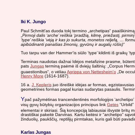
Iki K. Jungo
Paul Schmitt'as duoda tokį termino „archetipas“ paaiškinimą
„
Pirmoji dalis ‘arche’ reiškia ‘pradžią, kilmę, priežastį, pirmin
‘type’ reiškia ‘vėją ir kas jo sukurta, monetos reljefą, … for
apibūdinanti panašias žmonių, gyvūnų ir augalų rūšis)
“
Tuo tarpu van der Hammer'is siūlo ‘type’ kildinti iš graikų ‘typ
Terminas naudotas dažnai Idėjos metafizine prasme, būtent, k
pats
Jungas
terminą paėmė iš dviejų šaltinių: „Corpus Herm
guaestionibus“, o vėliau
Agrippa von Nettesheim'o
„De occul
Henry More
(1614-1687).
16 a.
J. Kepleris
juo išreiškė idėjas ar formas, egzistavusia
geometrines formas pagal kurias sudarytas pasaulis. Termi
Y
pač pažymėtinas trancendentinės morfologijos ‘archetipo
visų gyvų būtybių organizacijos principus link
Getės
“Urbild”
elementai ir skiriasi. Šią koncepciją labiausiai išvystė brit
drastiškai pakeitė Darvinas. Kartu keitėsi ir “archetipo” sąv
žinduolių, paukščių, reptilijų pirmtakas, kuris gali būti pava
Karlas Jungas