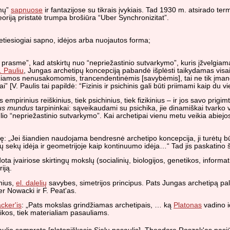
imų”
sapnuose
ir fantazijose su tikrais įvykiais. Tad 1930 m. atsirado te
teoriją pristatė trumpa brošiūra “Uber Synchronizitat”.
tiesiogiai sapno, idėjos arba nuojautos forma;
prasme”, kad atskirtų nuo “nepriežastinio sutvarkymo”, kuris įžvelgiama
. Pauliu
, Jungas archetipų koncepciją pabandė išplėsti taikydamas visai m
džiamos nenusakomomis, trancendentinėmis [savybėmis], tai ne tik įmanoma
ai” [V. Paulis tai papildė: “Fizinis ir psichinis gali būti priimami kaip du
mpirinius reiškinius, tiek psichinius, tiek fizikinius – ir jos savo prigi
us mundus
tarpininkai: sąveikaudami su psichika, jie dinamiškai tvarko vai
ulio “nepriežastinio sutvarkymo”. Kai archetipai vienu metu veikia abiejos
: „Jei šiandien naudojama bendresnė archetipo koncepcija, ji turėtų būti
ičių sekų idėja ir geometrijoje kaip kontinuumo idėja…“ Tad jis paskatino
ta įvairiose skirtingų mokslų (socialinių, biologijos, genetikos, informa
iją.
snius,
el. dalelių
savybes, simetrijos principus. Pats Jungas archetipą pal
er Nowacki ir F. Peat'as.
cker'is
: „Pats mokslas grindžiamas archetipais, … ką
Platonas
vadino id
chikos, tiek materialiam pasauliams.